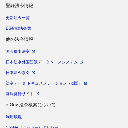
登録法令情報
更新法令一覧
DB登録法令数
他の法令情報
国会提出法案
日本法令外国語訳データベースシステム
日本法令索引
法令データ ドキュメンテーション（α版）
官報発行サイト
e-Gov 法令検索について
利用環境
Cookie（クッキー）ポリシー