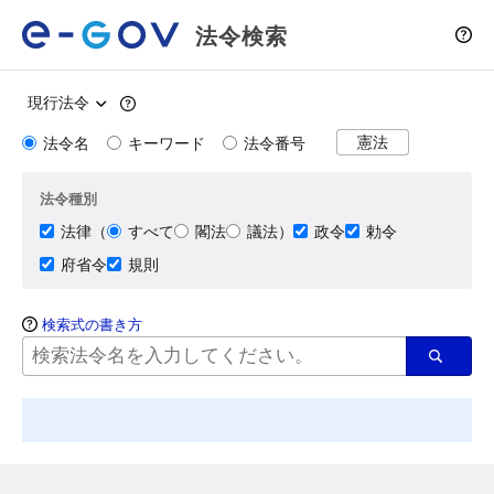
法令検索
法令名
キーワード
法令番号
憲法
法令種別
法律
（
すべて
閣法
議法
）
政令
勅令
府省令
規則
検索式の書き方