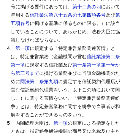
号に掲げる要件にあっては、
第十二条の四
において
準用する
信託業法第八十五条の七第四項各号
及び
第
五項各号
に掲げる基準に係るものに限る。）に該当
していることについて、あらかじめ、法務大臣に協
議しなければならない。
４
第一項
に規定する「特定兼営業務関連苦情」と
は、特定兼営業務（金融機関が営む
信託業法第二条
第一項
に規定する信託業及び
第一条第一項第一号か
ら第三号まで
に掲げる業務並びに当該金融機関のた
めに
同法第二条第九項
に規定する信託契約代理店が
営む信託契約代理業をいう。以下この項において同
じ。）に関する苦情をいい、「特定兼営業務関連紛
争」とは、特定兼営業務に関する紛争で当事者が和
解をすることができるものをいう。
５
内閣総理大臣は、
第一項
の規定による指定をした
ときは、指定紛争解決機関の商号又は名称及び主た