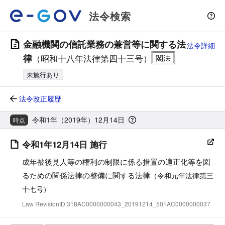
法令検索
金融機関の信託業務の兼営等に関する法
法令詳細
律
（昭和十八年法律第四十三号）
未施行あり
法令改正履歴
令和1年（2019年）12月14日
時点
令和1年12月14日 施行
成年被後見人等の権利の制限に係る措置の適正化等を図
るための関係法律の整備に関する法律
（令和元年法律第三
十七号）
Law RevisionID:318AC0000000043_20191214_501AC0000000037