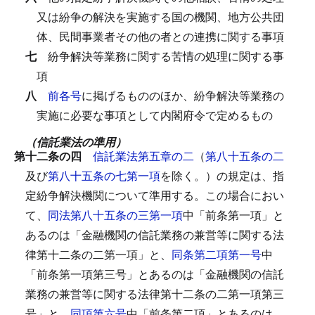
又は紛争の解決を実施する国の機関、地方公共団
体、民間事業者その他の者との連携に関する事項
七
紛争解決等業務に関する苦情の処理に関する事
項
八
前各号
に掲げるもののほか、紛争解決等業務の
実施に必要な事項として内閣府令で定めるもの
（信託業法の準用）
第十二条の四
信託業法第五章の二
（
第八十五条の二
及び
第八十五条の七第一項
を除く。）の規定は、指
定紛争解決機関について準用する。
この場合におい
て、
同法第八十五条の三第一項
中「前条第一項」と
あるのは「金融機関の信託業務の兼営等に関する法
律第十二条の二第一項」と、
同条第二項第一号
中
「前条第一項第三号」とあるのは「金融機関の信託
業務の兼営等に関する法律第十二条の二第一項第三
号」と、
同項第六号
中「前条第二項」とあるのは