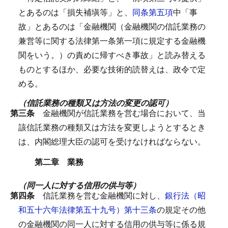
とあるのは「損失補塡等」と、
同条第五項
中「事
故」とあるのは「金融機関（金融機関の信託業務の
兼営等に関する法律第一条第一項に規定する金融機
関をいう。）の責めに帰すべき事故」と読み替える
ものとするほか、必要な技術的読替えは、政令で定
める。
（信託業務の種類又は方法の変更の認可）
第三条
金融機関が信託業務を営む場合において、当
該信託業務の種類又は方法を変更しようとするとき
は、内閣総理大臣の認可を受けなければならない。
第二章 業務
（同一人に対する信用の供与等）
第四条
信託業務を営む金融機関に対し、
銀行法（昭
和五十六年法律第五十九号）第十三条
の規定その他
の金融機関の同一人に対する信用の供与等に係る規