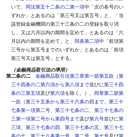
いて、
同法第五十二条の二第一項
中「次の各号のい
ずれか」とあるのは「第三号又は第五号」と、「当
該登録金融機関の第三十三条の二の登録を取り消
し、又は六月以内の期間を定めて」とあるのは「六
月以内の期間を定めて」と、
同条第二項
中「前項第
三号から第五号までのいずれか」とあるのは「前項
第三号又は第五号」とする。
（金融商品取引法の準用）
第二条の二
金融商品取引法第三章第一節第五款
（
第
三十四条の二第六項から第八項まで
並びに
第三十四
条の三第五項
及び
第六項
を除く。）、
同章第二節第
一款
（
第三十五条から第三十六条の四まで
、
第三十
七条第一項第二号
、
第三十七条の二
、
第三十七条の
三第一項第二号から第四号まで
及び
第六号
並びに
第
三項
、
第三十七条の四
、
第三十七条の五
、
第三十七
条の七
、
第三十八条第一号
、
第二号
、
第七号
及び
第