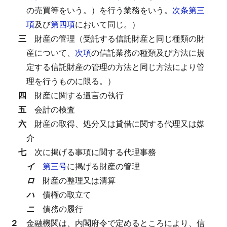
の売買等をいう。）を行う業務をいう。
次条第三
項
及び
第四項
において同じ。）
三
財産の管理（受託する信託財産と同じ種類の財
産について、
次項
の信託業務の種類及び方法に規
定する信託財産の管理の方法と同じ方法により管
理を行うものに限る。）
四
財産に関する遺言の執行
五
会計の検査
六
財産の取得、処分又は貸借に関する代理又は媒
介
七
次に掲げる事項に関する代理事務
イ
第三号
に掲げる財産の管理
ロ
財産の整理又は清算
ハ
債権の取立て
ニ
債務の履行
２
金融機関は、内閣府令で定めるところにより、信