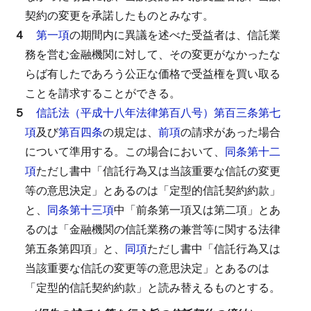
契約の変更を承諾したものとみなす。
４
第一項
の期間内に異議を述べた受益者は、信託業
務を営む金融機関に対して、その変更がなかったな
らば有したであろう公正な価格で受益権を買い取る
ことを請求することができる。
５
信託法（平成十八年法律第百八号）第百三条第七
項
及び
第百四条
の規定は、
前項
の請求があった場合
について準用する。
この場合において、
同条第十二
項
ただし書中「信託行為又は当該重要な信託の変更
等の意思決定」とあるのは「定型的信託契約約款」
と、
同条第十三項
中「前条第一項又は第二項」とあ
るのは「金融機関の信託業務の兼営等に関する法律
第五条第四項」と、
同項
ただし書中「信託行為又は
当該重要な信託の変更等の意思決定」とあるのは
「定型的信託契約約款」と読み替えるものとする。