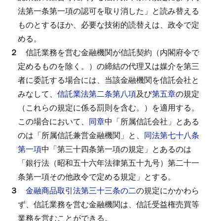
法第一条第一項の認可を取り消した」と読み替える
ものとするほか、必要な技術的読替えは、政令で定
める。
２
信託業務を営む金融機関が信託契約（内閣府令で
定めるものを除く。）の締結の代理又は媒介を第三
者に委託する場合には、当該金融機関を信託会社と
みなして、
信託業法第二条第八項
及び
第五章
の規定
（これらの規定に係る罰則を含む。）を適用する。
この場合において、
同章
中「所属信託会社」とある
のは「所属信託兼営金融機関」と、
同法第七十八条
第一項
中「第三十四条第一項の規定」とあるのは
「銀行法（昭和五十六年法律第五十九号）第二十一
条第一項その他政令で定める規定」とする。
３
金融商品取引法第三十三条の二
の規定にかかわら
ず、信託業務を営む金融機関は、信託受益権売買等
業務を営むことができる。