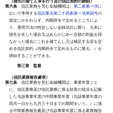
（損失の補てん等を行う旨の信託契約の締結）
第六条
信託業務を営む金融機関は、
第二条第一項
に
おいて準用する
信託業法第二十四条第一項第四号
の
規定にかかわらず、内閣府令で定めるところによ
り、運用方法の特定しない金銭信託に限り、元本に
損失を生じた場合又はあらかじめ一定額の利益を得
なかった場合にこれを補てんし又は補足する旨を定
める信託契約（内閣府令で定めるものに限る。）を
締結することができる。
第三章 監督
（信託業務報告書等）
第七条
信託業務を営む金融機関は、事業年度ごと
に、信託業務及び信託業務に係る財産の状況を記載
した当該事業年度の中間事業年度（当該事業年度の
四月一日から九月三十日までの期間をいう。）に係
る中間業務報告書及び当該事業年度に係る業務報告