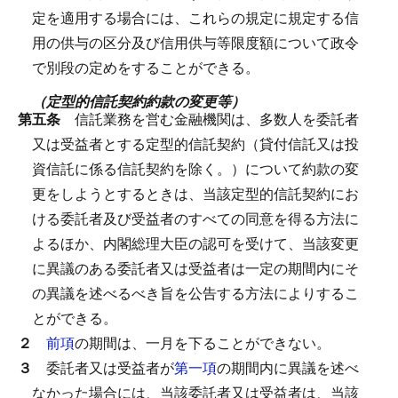
定を適用する場合には、これらの規定に規定する信
用の供与の区分及び信用供与等限度額について政令
で別段の定めをすることができる。
（定型的信託契約約款の変更等）
第五条
信託業務を営む金融機関は、多数人を委託者
又は受益者とする定型的信託契約（貸付信託又は投
資信託に係る信託契約を除く。）について約款の変
更をしようとするときは、当該定型的信託契約にお
ける委託者及び受益者のすべての同意を得る方法に
よるほか、内閣総理大臣の認可を受けて、当該変更
に異議のある委託者又は受益者は一定の期間内にそ
の異議を述べるべき旨を公告する方法によりするこ
とができる。
２
前項
の期間は、一月を下ることができない。
３
委託者又は受益者が
第一項
の期間内に異議を述べ
なかった場合には、当該委託者又は受益者は、当該