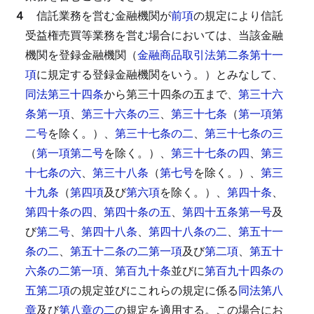
４
信託業務を営む金融機関が
前項
の規定により信託
受益権売買等業務を営む場合においては、当該金融
機関を登録金融機関（
金融商品取引法第二条第十一
項
に規定する登録金融機関をいう。）とみなして、
同法第三十四条
から第三十四条の五まで、
第三十六
条第一項
、
第三十六条の三
、
第三十七条
（
第一項第
二号
を除く。）、
第三十七条の二
、
第三十七条の三
（
第一項第二号
を除く。）、
第三十七条の四
、
第三
十七条の六
、
第三十八条
（
第七号
を除く。）、
第三
十九条
（
第四項
及び
第六項
を除く。）、
第四十条
、
第四十条の四
、
第四十条の五
、
第四十五条第一号
及
び
第二号
、
第四十八条
、
第四十八条の二
、
第五十一
条の二
、
第五十二条の二第一項
及び
第二項
、
第五十
六条の二第一項
、
第百九十条
並びに
第百九十四条の
五第二項
の規定並びにこれらの規定に係る
同法第八
章
及び
第八章の二
の規定を適用する。
この場合にお