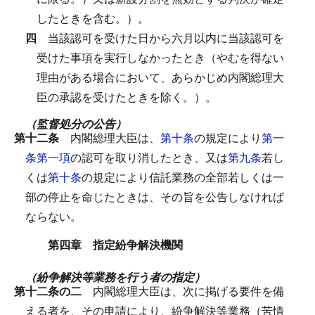
したときを含む。）。
四
当該認可を受けた日から六月以内に当該認可を
受けた事項を実行しなかったとき（やむを得ない
理由がある場合において、あらかじめ内閣総理大
臣の承認を受けたときを除く。）。
（監督処分の公告）
第十二条
内閣総理大臣は、
第十条
の規定により
第一
条第一項
の認可を取り消したとき、又は
第九条
若し
くは
第十条
の規定により信託業務の全部若しくは一
部の停止を命じたときは、その旨を公告しなければ
ならない。
第四章 指定紛争解決機関
（紛争解決等業務を行う者の指定）
第十二条の二
内閣総理大臣は、次に掲げる要件を備
える者を、その申請により、紛争解決等業務（苦情