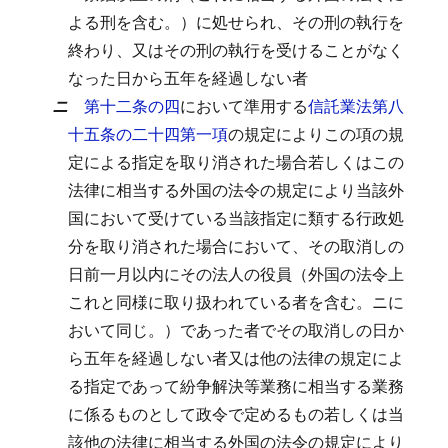
よる刑を含む。）に処せられ、その刑の執行を
終わり、又はその刑の執行を受けることがなく
なった日から五年を経過しない者
ニ
第十二条の四
において準用する
信託業法第八
十五条の二十四第一項
の規定によりこの項の規
定による指定を取り消された場合若しくはこの
法律に相当する外国の法令の規定により当該外
国において受けている当該指定に類する行政処
分を取り消された場合において、その取消しの
日前一月以内にその法人の役員（外国の法令上
これと同様に取り扱われている者を含む。ニに
おいて同じ。）であった者でその取消しの日か
ら五年を経過しない者又は他の法律の規定によ
る指定であって紛争解決等業務に相当する業務
に係るものとして政令で定めるもの若しくは当
該他の法律に相当する外国の法令の規定により