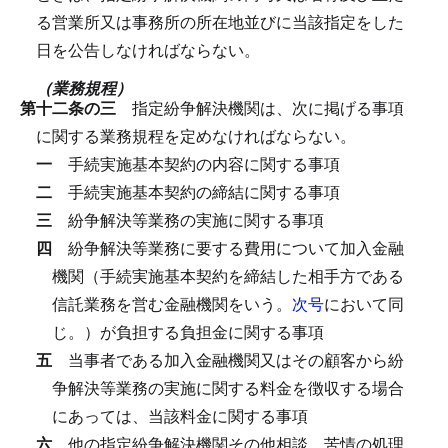
る営業所又は事務所の所在地並びに当該指定をした
日を公告しなければならない。
（業務規程）
第十二条の三
指定紛争解決機関は、次に掲げる事項
に関する業務規程を定めなければならない。
一
手続実施基本契約の内容に関する事項
二
手続実施基本契約の締結に関する事項
三
紛争解決等業務の実施に関する事項
四
紛争解決等業務に要する費用について加入金融
機関（手続実施基本契約を締結した相手方である
信託業務を営む金融機関をいう。
次号
において同
じ。）が負担する負担金に関する事項
五
当事者である加入金融機関又はその顧客から紛
争解決等業務の実施に関する料金を徴収する場合
にあっては、当該料金に関する事項
六
他の指定紛争解決機関その他相談、苦情の処理