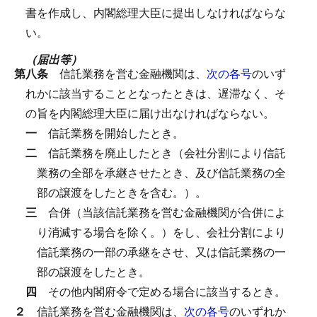
書を作成し、内閣総理大臣に提出しなければならな
い。
（届出等）
第八条
信託業務を営む金融機関は、
次の各号
のいず
れかに該当することとなったときは、遅滞なく、そ
の旨を内閣総理大臣に届け出なければならない。
一
信託業務を開始したとき。
二
信託業務を廃止したとき（会社分割により信託
業務の全部を承継させたとき、及び信託業務の全
部の譲渡をしたときを含む。）。
三
合併（当該信託業務を営む金融機関が合併によ
り消滅する場合を除く。）をし、会社分割により
信託業務の一部の承継をさせ、又は信託業務の一
部の譲渡をしたとき。
四
その他内閣府令で定める場合に該当するとき。
２
信託業務を営む金融機関は、
次の各号
のいずれか