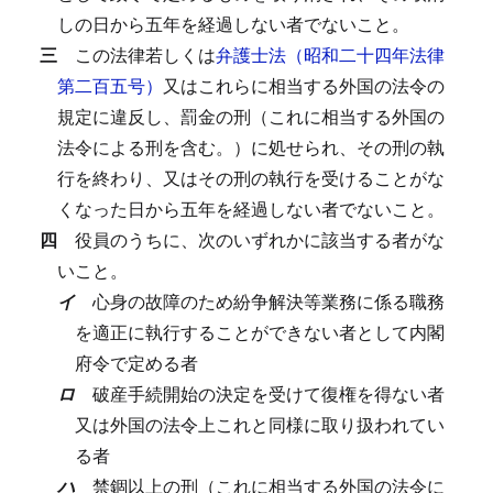
しの日から五年を経過しない者でないこと。
三
この法律若しくは
弁護士法（昭和二十四年法律
第二百五号）
又はこれらに相当する外国の法令の
規定に違反し、罰金の刑（これに相当する外国の
法令による刑を含む。）に処せられ、その刑の執
行を終わり、又はその刑の執行を受けることがな
くなった日から五年を経過しない者でないこと。
四
役員のうちに、次のいずれかに該当する者がな
いこと。
イ
心身の故障のため紛争解決等業務に係る職務
を適正に執行することができない者として内閣
府令で定める者
ロ
破産手続開始の決定を受けて復権を得ない者
又は外国の法令上これと同様に取り扱われてい
る者
ハ
禁錮以上の刑（これに相当する外国の法令に