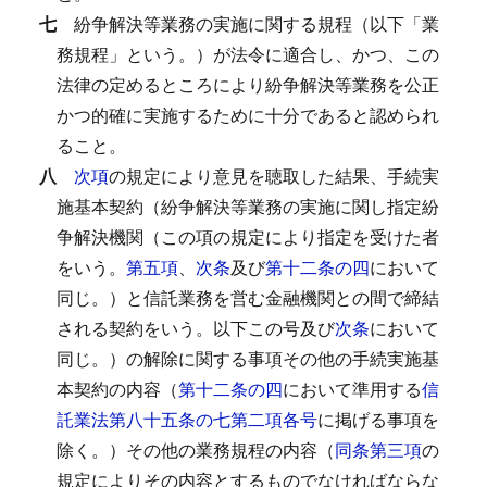
七
紛争解決等業務の実施に関する規程（以下「業
務規程」という。）が法令に適合し、かつ、この
法律の定めるところにより紛争解決等業務を公正
かつ的確に実施するために十分であると認められ
ること。
八
次項
の規定により意見を聴取した結果、手続実
施基本契約（紛争解決等業務の実施に関し指定紛
争解決機関（この項の規定により指定を受けた者
をいう。
第五項
、
次条
及び
第十二条の四
において
同じ。）と信託業務を営む金融機関との間で締結
される契約をいう。以下この号及び
次条
において
同じ。）の解除に関する事項その他の手続実施基
本契約の内容（
第十二条の四
において準用する
信
託業法第八十五条の七第二項各号
に掲げる事項を
除く。）その他の業務規程の内容（
同条第三項
の
規定によりその内容とするものでなければならな