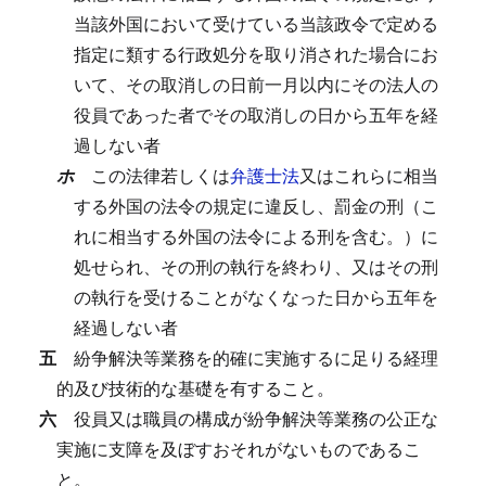
当該外国において受けている当該政令で定める
指定に類する行政処分を取り消された場合にお
いて、その取消しの日前一月以内にその法人の
役員であった者でその取消しの日から五年を経
過しない者
ホ
この法律若しくは
弁護士法
又はこれらに相当
する外国の法令の規定に違反し、罰金の刑（こ
れに相当する外国の法令による刑を含む。）に
処せられ、その刑の執行を終わり、又はその刑
の執行を受けることがなくなった日から五年を
経過しない者
五
紛争解決等業務を的確に実施するに足りる経理
的及び技術的な基礎を有すること。
六
役員又は職員の構成が紛争解決等業務の公正な
実施に支障を及ぼすおそれがないものであるこ
と。