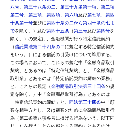
八号
、
第三十八条の二
、
第三十九条第一項
、
第二項
第二号
、
第三項
、
第四項
、
第六項
及び
第七項
、
第四
十条第一号
並びに
第四十条の二から第四十条の七ま
で
を除く。）及び
第四十五条
（
第三号
及び
第四号
を
除く。）の規定は、金融機関が行う特定信託契約
（
信託業法第二十四条の二
に規定する特定信託契約
をいう。）による信託の引受けについて準用する。
この場合において、これらの規定中「金融商品取引
契約」とあるのは「特定信託契約」と、「金融商品
取引業」とあるのは「特定信託契約の締結の業務」
と、これらの規定（
金融商品取引法第三十四条
の規
定を除く。）中「金融商品取引行為」とあるのは
「特定信託契約の締結」と、
同法第三十四条
中「顧
客を相手方とし、又は顧客のために金融商品取引行
為（第二条第八項各号に掲げる行為をいう。以下同
じ。）を行うことを内容とする契約」とあるのは