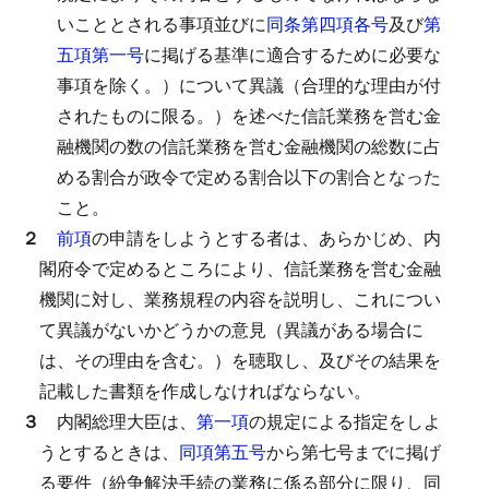
いこととされる事項並びに
同条第四項各号
及び
第
五項第一号
に掲げる基準に適合するために必要な
事項を除く。）について異議（合理的な理由が付
されたものに限る。）を述べた信託業務を営む金
融機関の数の信託業務を営む金融機関の総数に占
める割合が政令で定める割合以下の割合となった
こと。
２
前項
の申請をしようとする者は、あらかじめ、内
閣府令で定めるところにより、信託業務を営む金融
機関に対し、業務規程の内容を説明し、これについ
て異議がないかどうかの意見（異議がある場合に
は、その理由を含む。）を聴取し、及びその結果を
記載した書類を作成しなければならない。
３
内閣総理大臣は、
第一項
の規定による指定をしよ
うとするときは、
同項第五号
から第七号までに掲げ
る要件（紛争解決手続の業務に係る部分に限り、同