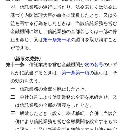
が、信託業務の遂行に当たり、法令若しくは法令に
基づく内閣総理大臣の命令に違反したとき、又は公
益を害する行為をしたときは、当該信託業務を営む
金融機関に対し、信託業務の全部若しくは一部の停
止を命じ、又は
第一条第一項
の認可を取り消すこと
ができる。
（認可の失効）
第十一条
信託業務を営む金融機関が
次の各号
のいず
れかに該当するときは、
第一条第一項
の認可は、そ
の効力を失う。
一
信託業務の全部を廃止したとき。
二
会社分割により信託業務の全部を承継させ、又
は信託業務の全部の譲渡をしたとき。
三
解散したとき（設立、株式移転、合併（当該合
併により信託業務を営む金融機関を設立するもの
に限る。）又は新設分割を無効とする判決が確定