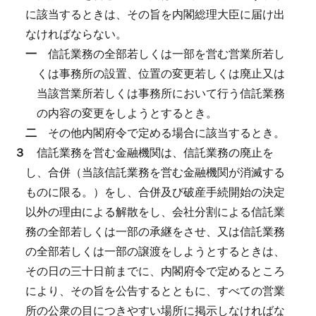
に該当するときは、その旨を内閣総理大臣に届け出
なければならない。
一
信託業務の全部若しくは一部を営む営業所若し
くは事務所の設置、位置の変更若しくは廃止又は
当該営業所若しくは事務所において行う信託業務
の内容の変更をしようとするとき。
二
その他内閣府令で定める場合に該当するとき。
３
信託業務を営む金融機関は、信託業務の廃止を
し、合併（当該信託業務を営む金融機関が消滅する
ものに限る。）をし、合併及び破産手続開始の決定
以外の理由による解散をし、会社分割による信託業
務の全部若しくは一部の承継をさせ、又は信託業務
の全部若しくは一部の譲渡をしようとするときは、
その日の三十日前までに、内閣府令で定めるところ
により、その旨を公告するとともに、すべての営業
所の公衆の目につきやすい場所に掲示しなければな