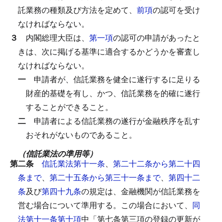
託業務の種類及び方法を定めて、
前項
の認可を受け
なければならない。
３
内閣総理大臣は、
第一項
の認可の申請があったと
きは、次に掲げる基準に適合するかどうかを審査し
なければならない。
一
申請者が、信託業務を健全に遂行するに足りる
財産的基礎を有し、かつ、信託業務を的確に遂行
することができること。
二
申請者による信託業務の遂行が金融秩序を乱す
おそれがないものであること。
（信託業法の準用等）
第二条
信託業法第十一条
、
第二十二条から第二十四
条まで
、
第二十五条から第三十一条まで
、
第四十二
条
及び
第四十九条
の規定は、金融機関が信託業務を
営む場合について準用する。
この場合において、
同
法第十一条第十項
中「第七条第三項の登録の更新が