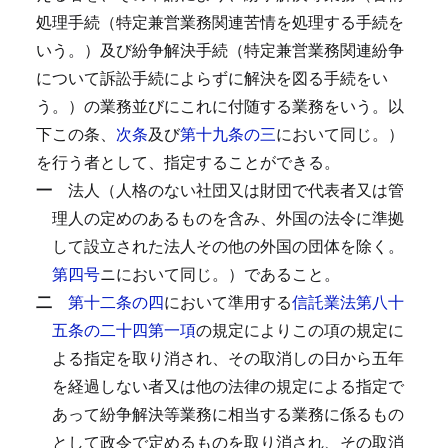
処理手続（特定兼営業務関連苦情を処理する手続を
いう。）及び紛争解決手続（特定兼営業務関連紛争
について訴訟手続によらずに解決を図る手続をい
う。）の業務並びにこれに付随する業務をいう。以
下この条、
次条
及び
第十九条の三
において同じ。）
を行う者として、指定することができる。
一
法人（人格のない社団又は財団で代表者又は管
理人の定めのあるものを含み、外国の法令に準拠
して設立された法人その他の外国の団体を除く。
第四号
ニにおいて同じ。）であること。
二
第十二条の四
において準用する
信託業法第八十
五条の二十四第一項
の規定によりこの項の規定に
よる指定を取り消され、その取消しの日から五年
を経過しない者又は他の法律の規定による指定で
あって紛争解決等業務に相当する業務に係るもの
として政令で定めるものを取り消され、その取消