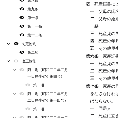
第八条
②
死産届書に
第九条
一
父母の氏
第十条
二
父母の婚
籍
第十一条
三
死産児の
第十二条
四
死産の年
制定附則
五
その他厚
第二項
第六条
死産証
改正附則
一
死産児の
附 則（昭和二二年二月
二
死産の年
一日厚生省令第四号）
三
その他厚
第一項
第七条
死産の
をなさなけれ
附 則（昭和二二年五月
二日厚生省令第一四号）
ばならない。
一
同居人
第一項
二
死産に立
附 則（昭和二二年一二