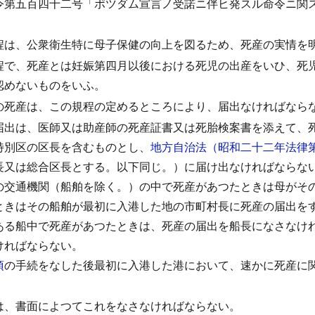
令第五百四十二号「ポツダム宣言ノ受諾ニ伴ヒ発スル命令ニ関
程は、公衆衛生特に母子保健の向上を図るため、死産の実情を
程で、死産とは妊娠第四月以後における死児の出産をいひ、死
認めないものをいふ。
の死産は、この規程の定めるところにより、届出なければなら
届出は、医師又は助産師の死産証書又は死胎検案書を添えて、
特別区の区長を含むものとし、
地方自治法（昭和二十二年法律
長又は総合区長とする。以下同じ。）に届け出なければならな
の交通機関（船舶を除く。）の中で死産があつたときは母がそ
ときはその船舶が最初に入港した地の市町村長に死産の届出を
ある船中で死産があつたときは、死産の届出を船長になさなけ
ければならない。
項
の手続をなした後最初に入港した港において、速かに死産に
。
は、書面によつてこれをなさなければならない。