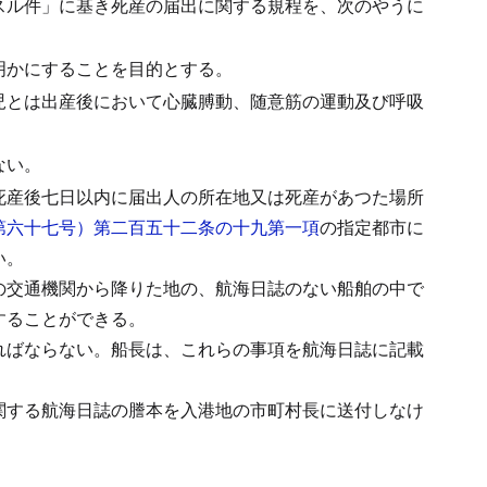
スル件」に基き死産の届出に関する規程を、次のやうに
明かにすることを目的とする。
児とは出産後において心臓膊動、随意筋の運動及び呼吸
ない。
死産後七日以内に届出人の所在地又は死産があつた場所
第六十七号）第二百五十二条の十九第一項
の指定都市に
い。
の交通機関から降りた地の、航海日誌のない船舶の中で
することができる。
ればならない。
船長は、これらの事項を航海日誌に記載
関する航海日誌の謄本を入港地の市町村長に送付しなけ