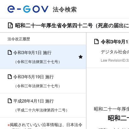
法令検索
昭和二十一年厚生省令第四十二号（死産の届出に
法令改正履歴
令和3年9月
デジタル社会
令和3年9月1日 施行
Law RevisionID
（令和三年法律第三十七号）
令和3年5月19日 施行
（令和三年法律第三十七号）
平成28年4月1日 施行
昭和二十一年厚
（平成二十六年法律第四十二号）
昭和二
※
掲載されていない沿革情報は、日本法令