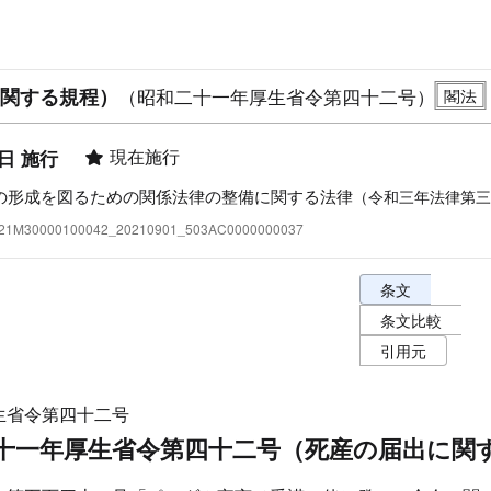
関する規程）
（昭和二十一年厚生省令第四十二号）
現在施行
1日 施行
の形成を図るための関係法律の整備に関する法律
（令和三年法律第三
:321M30000100042_20210901_503AC0000000037
条文表示オプショ
条文
条文比較
引用元
生省令第四十二号
十一年厚生省令第四十二号（死産の届出に関