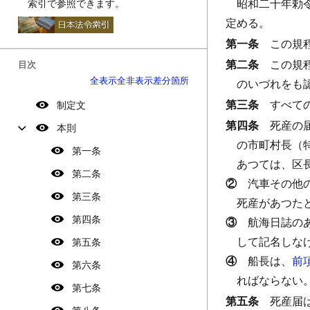
昭和二十年勅
索引で参照できます。
定める。
第一条
この規
第二条
この規
目次
全表示
全非表示
差分箇所
のいづれをも
第三条
すべて
制定文
第四条
死産の
本則
の市町村長（
第一条
あつては、区
第二条
②
汽車その他
第三条
死産があつた
第四条
③
航海日誌の
して記名しな
第五条
④
船長は、
前
第六条
ればならない
第七条
第五条
死産届