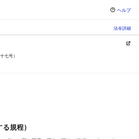
ヘルプ
法令詳細
十七号）
ン（選択すると条文の表示方法が変わります）
する規程）