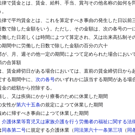
法律で賃金とは、賃金、給料、手当、賞与その他名称の如何を
う。
法律で平均賃金とは、これを算定すべき事由の発生した日以前
日数で除した金額をいう。
ただし、その金額は、次の各号の一
労働した日若しくは時間によつて算定され、又は出来高払制そ
の期間中に労働した日数で除した金額の百分の六十
部が、月、週その他一定の期間によつて定められた場合におい
額の合算額
は、賃金締切日がある場合においては、直前の賃金締切日から
定する期間中に、
次の各号
のいずれかに該当する期間がある場
賃金の総額から控除する。
傷し、又は疾病にかかり療養のために休業した期間
の女性が
第六十五条
の規定によつて休業した期間
責めに帰すべき事由によつて休業した期間
、介護休業等育児又は家族介護を行う労働者の福祉に関する法
は
同条第二号
に規定する介護休業（
同法第六十一条第三項
（
同