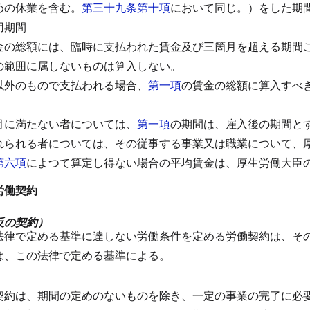
めの休業を含む。
第三十九条第十項
において同じ。）をした期
用期間
金の総額には、臨時に支払われた賃金及び三箇月を超える期間
の範囲に属しないものは算入しない。
以外のもので支払われる場合、
第一項
の賃金の総額に算入すべ
月に満たない者については、
第一項
の期間は、雇入後の期間と
れられる者については、その従事する事業又は職業について、
第六項
によつて算定し得ない場合の平均賃金は、厚生労働大臣
労働契約
反の契約）
法律で定める基準に達しない労働条件を定める労働契約は、そ
は、この法律で定める基準による。
）
契約は、期間の定めのないものを除き、一定の事業の完了に必