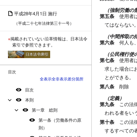
（強制労働の
平成28年4月1日 施行
第五条
使用者
（平成二十七年法律第三十一号）
てはならない
（中間搾取の
※
掲載されていない沿革情報は、日本法令
第六条
何人も
索引で参照できます。
（公民権行使
第七条
使用者
求した場合に
目次
とができる。
全表示
全非表示
差分箇所
第八条
削除
目次
（定義）
本則
第九条
この法
第一章 総則
われる者をい
第一条（労働条件の原
第十条
この法
則）
するすべての