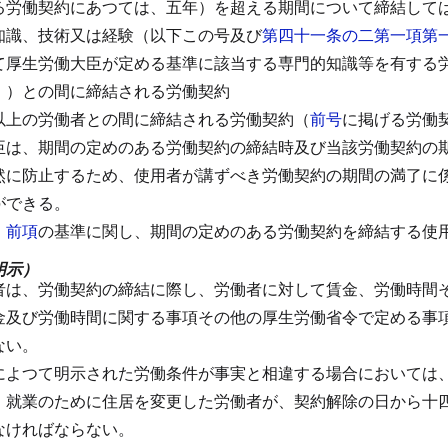
る労働契約にあつては、五年）を超える期間について締結して
知識、技術又は経験（以下この号及び
第四十一条の二第一項第
て厚生労働大臣が定める基準に該当する専門的知識等を有する
。）との間に締結される労働契約
以上の労働者との間に締結される労働契約（
前号
に掲げる労働
臣は、期間の定めのある労働契約の締結時及び当該労働契約の
然に防止するため、使用者が講ずべき労働契約の期間の満了に
ができる。
、
前項
の基準に関し、期間の定めのある労働契約を締結する使
明示）
者は、労働契約の締結に際し、労働者に対して賃金、労働時間
金及び労働時間に関する事項その他の厚生労働省令で定める事
ない。
によつて明示された労働条件が事実と相違する場合においては
、就業のために住居を変更した労働者が、契約解除の日から十
なければならない。