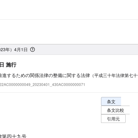
023年）4月1日
日 施行
推進するための関係法律の整備に関する法律
（平成三十年法律第七十
:322AC0000000049_20230401_430AC0000000071
条文表示オプショ
条文
条文比較
引用元
律第四十九号