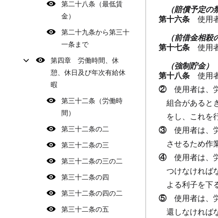
第二十八条（最低賃
（賠償予定の
金）
第十六条
使用
第二十九条から第三十
（前借金相殺
一条まで
第十七条
使用
第四章 労働時間、休
（強制貯金）
憩、休日及び年次有給休
第十八条
使用
暇
②
使用者は、
第三十二条（労働時
組合があると
間）
をし、これを
第三十二条の二
③
使用者は、
させるため作
第三十二条の三
④
使用者は、
第三十二条の三の二
つけなければ
第三十二条の四
よる利子を下
第三十二条の四の二
⑤
使用者は、
第三十二条の五
還しなければ