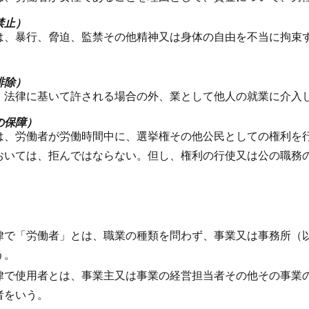
禁止）
は、暴行、脅迫、監禁その他精神又は身体の自由を不当に拘束
。
排除）
、法律に基いて許される場合の外、業として他人の就業に介入
の保障）
は、労働者が労働時間中に、選挙権その他公民としての権利を
おいては、拒んではならない。
但し、権利の行使又は公の職務
律で「労働者」とは、職業の種類を問わず、事業又は事務所（
う。
律で使用者とは、事業主又は事業の経営担当者その他その事業
者をいう。