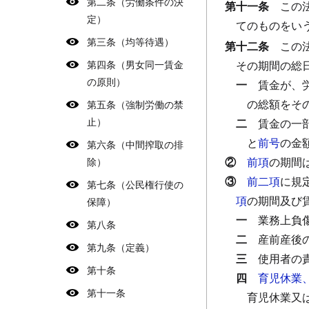
第二条（労働条件の決
第十一条
この
定）
てのものをい
第三条（均等待遇）
第十二条
この
第四条（男女同一賃金
その期間の総
の原則）
一
賃金が、
の総額をそ
第五条（強制労働の禁
止）
二
賃金の一
と
前号
の金
第六条（中間搾取の排
②
前項
の期間
除）
③
前二項
に規
第七条（公民権行使の
項
の期間及び
保障）
一
業務上負
第八条
二
産前産後
第九条（定義）
三
使用者の
第十条
四
育児休業
第十一条
育児休業又