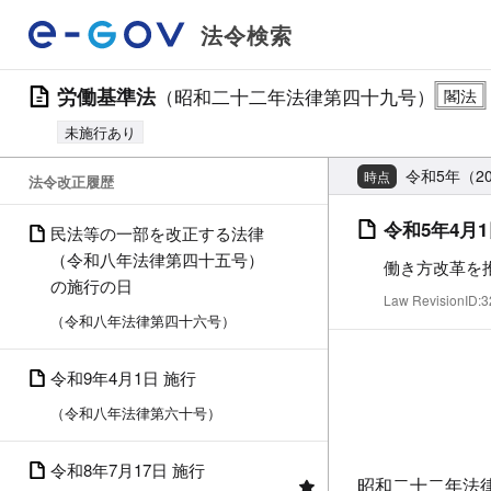
法令検索
労働基準法
（昭和二十二年法律第四十九号）
未施行あり
令和5年（2
時点
法令改正履歴
令和5年4月1
民法等の一部を改正する法律
（令和八年法律第四十五号）
働き方改革を
の施行の日
Law RevisionID
（令和八年法律第四十六号）
令和9年4月1日 施行
（令和八年法律第六十号）
令和8年7月17日 施行
昭和二十二年法