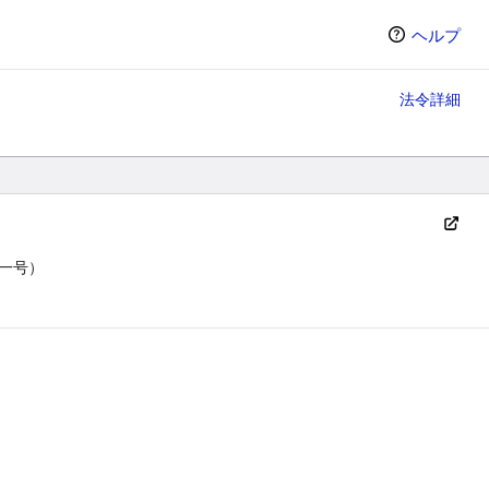
ヘルプ
法令詳細
一号）
ン（選択すると条文の表示方法が変わります）