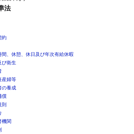
準法
契約
時間、休憩、休日及び年次有給休暇
及び衛生
者
妊産婦等
者の養成
補償
規則
舎
督機関
則