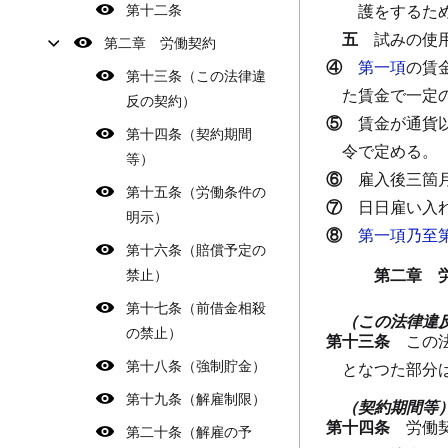
第十二条
護をするた
五
試みの使
第二章 労働契約
④
第一項
の賃
第十三条（この法律違
た賃金で一定
反の契約）
⑤
賃金が通貨
第十四条（契約期間
令で定める。
等）
⑥
雇入後三箇
第十五条（労働条件の
⑦
日日雇い入
明示）
⑧
第一項乃至
第十六条（賠償予定の
第二章 
禁止）
第十七条（前借金相殺
（この法律違
の禁止）
第十三条
この
第十八条（強制貯金）
となつた部分
第十九条（解雇制限）
（契約期間等
第十四条
労働
第二十条（解雇の予