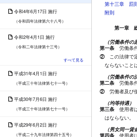
第十三章 罰
令和4年6月17日 施行
附則
（令和四年法律第六十八号）
第一章 
令和2年4月1日 施行
（労働条件の
（令和二年法律第十三号）
第一条
労働条
②
この法律で
ならないこと
平成31年4月1日 施行
（労働条件の
第二条
労働条
（平成三十年法律第七十一号）
②
労働者及び
平成30年7月6日 施行
（均等待遇）
第三条
使用者
（平成三十年法律第七十一号）
はならない。
平成29年6月2日 施行
（男女同一賃
（平成二十九年法律第四十五号）
第四条
使用者