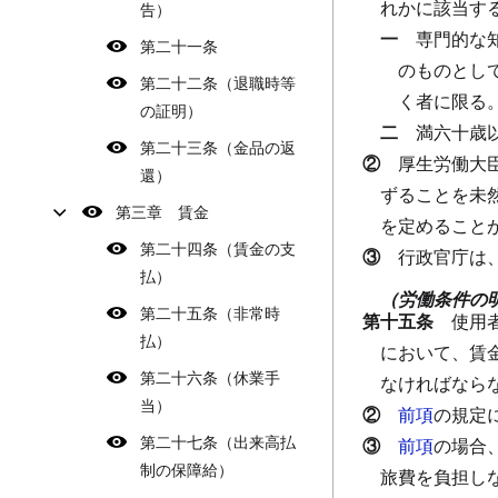
れかに該当す
告）
一
専門的な
第二十一条
のものとし
第二十二条（退職時等
く者に限る
の証明）
二
満六十歳
第二十三条（金品の返
②
厚生労働大
還）
ずることを未
第三章 賃金
を定めること
第二十四条（賃金の支
③
行政官庁は
払）
（労働条件の
第二十五条（非常時
第十五条
使用
払）
において、賃
第二十六条（休業手
なければなら
当）
②
前項
の規定
第二十七条（出来高払
③
前項
の場合
制の保障給）
旅費を負担し