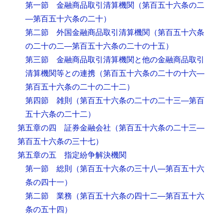
第一節 金融商品取引清算機関
（第百五十六条の二
―第百五十六条の二十）
第二節 外国金融商品取引清算機関
（第百五十六条
の二十の二―第百五十六条の二十の十五）
第三節 金融商品取引清算機関と他の金融商品取引
清算機関等との連携
（第百五十六条の二十の十六―
第百五十六条の二十の二十二）
第四節 雑則
（第百五十六条の二十の二十三―第百
五十六条の二十二）
第五章の四 証券金融会社
（第百五十六条の二十三―
第百五十六条の三十七）
第五章の五 指定紛争解決機関
第一節 総則
（第百五十六条の三十八―第百五十六
条の四十一）
第二節 業務
（第百五十六条の四十二―第百五十六
条の五十四）