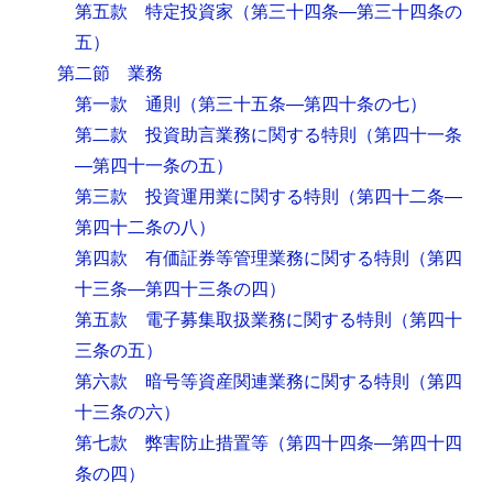
第五款 特定投資家
（第三十四条―第三十四条の
五）
第二節 業務
第一款 通則
（第三十五条―第四十条の七）
第二款 投資助言業務に関する特則
（第四十一条
―第四十一条の五）
第三款 投資運用業に関する特則
（第四十二条―
第四十二条の八）
第四款 有価証券等管理業務に関する特則
（第四
十三条―第四十三条の四）
第五款 電子募集取扱業務に関する特則
（第四十
三条の五）
第六款 暗号等資産関連業務に関する特則
（第四
十三条の六）
第七款 弊害防止措置等
（第四十四条―第四十四
条の四）