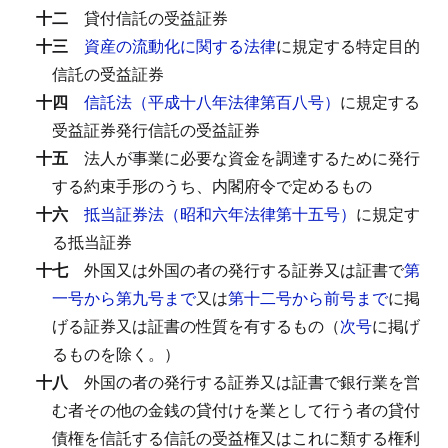
十二
貸付信託の受益証券
十三
資産の流動化に関する法律
に規定する特定目的
信託の受益証券
十四
信託法（平成十八年法律第百八号）
に規定する
受益証券発行信託の受益証券
十五
法人が事業に必要な資金を調達するために発行
する約束手形のうち、内閣府令で定めるもの
十六
抵当証券法（昭和六年法律第十五号）
に規定す
る抵当証券
十七
外国又は外国の者の発行する証券又は証書で
第
一号から第九号まで
又は
第十二号から前号まで
に掲
げる証券又は証書の性質を有するもの（
次号
に掲げ
るものを除く。）
十八
外国の者の発行する証券又は証書で銀行業を営
む者その他の金銭の貸付けを業として行う者の貸付
債権を信託する信託の受益権又はこれに類する権利