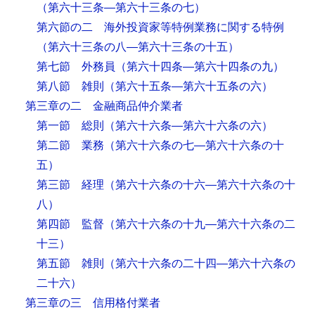
（第六十三条―第六十三条の七）
第六節の二 海外投資家等特例業務に関する特例
（第六十三条の八―第六十三条の十五）
第七節 外務員
（第六十四条―第六十四条の九）
第八節 雑則
（第六十五条―第六十五条の六）
第三章の二 金融商品仲介業者
第一節 総則
（第六十六条―第六十六条の六）
第二節 業務
（第六十六条の七―第六十六条の十
五）
第三節 経理
（第六十六条の十六―第六十六条の十
八）
第四節 監督
（第六十六条の十九―第六十六条の二
十三）
第五節 雑則
（第六十六条の二十四―第六十六条の
二十六）
第三章の三 信用格付業者