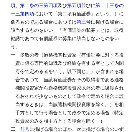
項
、
第二条の三第四項
及び
第五項
並びに
第二十三条の
十三第四項
において「第二項有価証券」という。）に
係るものである場合にあつては
第三号
に掲げる場合に
該当するものをいい、「有価証券の私募」とは、取得
勧誘であつて有価証券の募集に該当しないものをい
う。
一
多数の者（適格機関投資家（有価証券に対する投
資に係る専門的知識及び経験を有する者として内閣
府令で定める者をいう。以下同じ。）が含まれる場
合であつて、当該有価証券がその取得者である適格
機関投資家から適格機関投資家以外の者に譲渡され
るおそれが少ないものとして政令で定める場合に該
当するときは、当該適格機関投資家を除く。）を相
手方として行う場合として政令で定める場合（特定
投資家のみを相手方とする場合を除く。）
二
前号
に掲げる場合のほか、次に掲げる場合のいず