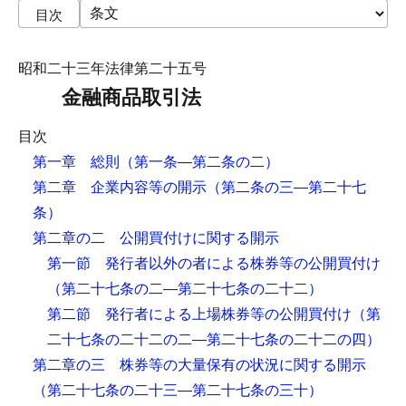
目次
昭和二十三年法律第二十五号
金融商品取引法
目次
第一章 総則
（第一条―第二条の二）
第二章 企業内容等の開示
（第二条の三―第二十七
条）
第二章の二 公開買付けに関する開示
第一節 発行者以外の者による株券等の公開買付け
（第二十七条の二―第二十七条の二十二）
第二節 発行者による上場株券等の公開買付け
（第
二十七条の二十二の二―第二十七条の二十二の四）
第二章の三 株券等の大量保有の状況に関する開示
（第二十七条の二十三―第二十七条の三十）