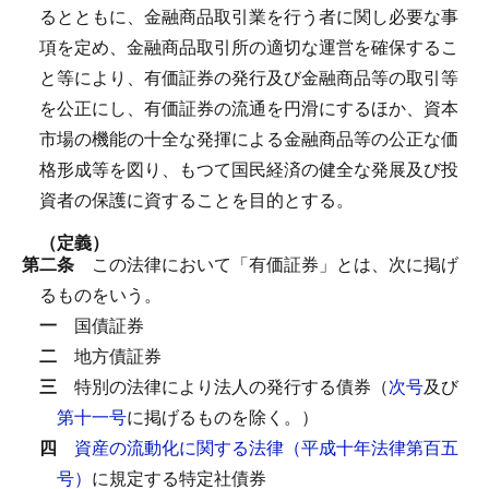
るとともに、金融商品取引業を行う者に関し必要な事
項を定め、金融商品取引所の適切な運営を確保するこ
と等により、有価証券の発行及び金融商品等の取引等
を公正にし、有価証券の流通を円滑にするほか、資本
市場の機能の十全な発揮による金融商品等の公正な価
格形成等を図り、もつて国民経済の健全な発展及び投
資者の保護に資することを目的とする。
（定義）
第二条
この法律において「有価証券」とは、次に掲げ
るものをいう。
一
国債証券
二
地方債証券
三
特別の法律により法人の発行する債券（
次号
及び
第十一号
に掲げるものを除く。）
四
資産の流動化に関する法律（平成十年法律第百五
号）
に規定する特定社債券