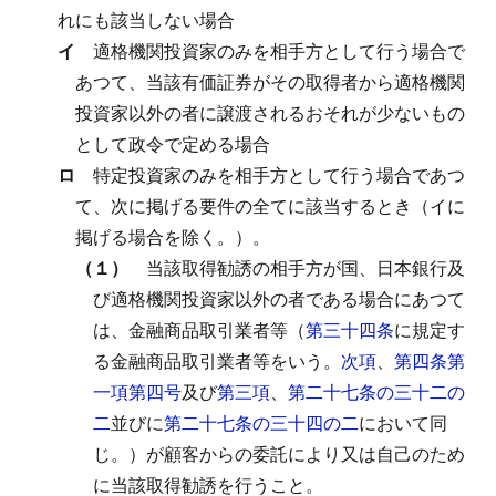
れにも該当しない場合
イ
適格機関投資家のみを相手方として行う場合で
あつて、当該有価証券がその取得者から適格機関
投資家以外の者に譲渡されるおそれが少ないもの
として政令で定める場合
ロ
特定投資家のみを相手方として行う場合であつ
て、次に掲げる要件の全てに該当するとき（イに
掲げる場合を除く。）。
（１）
当該取得勧誘の相手方が国、日本銀行及
び適格機関投資家以外の者である場合にあつて
は、金融商品取引業者等（
第三十四条
に規定す
る金融商品取引業者等をいう。
次項
、
第四条第
一項第四号
及び
第三項
、
第二十七条の三十二の
二
並びに
第二十七条の三十四の二
において同
じ。）が顧客からの委託により又は自己のため
に当該取得勧誘を行うこと。