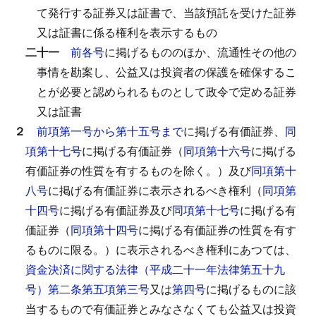
て発行する証券又は証書で、当該預託を受けた証券
又は証書に係る権利を表示するもの
二十一
前各号
に掲げるもののほか、流通性その他の
事情を勘案し、公益又は投資者の保護を確保するこ
とが必要と認められるものとして政令で定める証券
又は証書
２
前項第一号から第十五号まで
に掲げる有価証券、
同
項第十七号
に掲げる有価証券（
同項第十六号
に掲げる
有価証券の性質を有するものを除く。）及び
同項第十
八号
に掲げる有価証券に表示されるべき権利（
同項第
十四号
に掲げる有価証券及び
同項第十七号
に掲げる有
価証券（
同項第十四号
に掲げる有価証券の性質を有す
るものに限る。）に表示されるべき権利にあつては、
資金決済に関する法律（平成二十一年法律第五十九
号）第二条第五項第三号
又は
第四号
に掲げるものに該
当するもので有価証券とみなさなくても公益又は投資