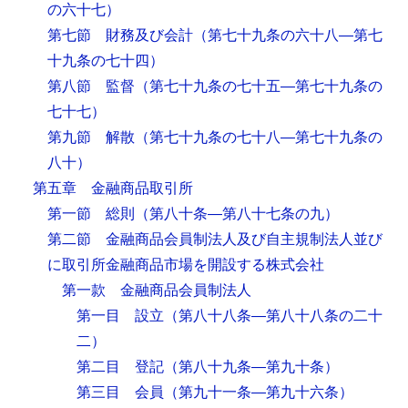
の六十七）
第七節 財務及び会計
（第七十九条の六十八―第七
十九条の七十四）
第八節 監督
（第七十九条の七十五―第七十九条の
七十七）
第九節 解散
（第七十九条の七十八―第七十九条の
八十）
第五章 金融商品取引所
第一節 総則
（第八十条―第八十七条の九）
第二節 金融商品会員制法人及び自主規制法人並び
に取引所金融商品市場を開設する株式会社
第一款 金融商品会員制法人
第一目 設立
（第八十八条―第八十八条の二十
二）
第二目 登記
（第八十九条―第九十条）
第三目 会員
（第九十一条―第九十六条）