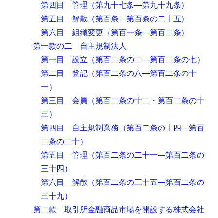
第四目 管理
（第九十七条―第九十九条）
第五目 解散
（第百条―第百条の二十五）
第六目 組織変更
（第百一条―第百二条）
第一款の二 自主規制法人
第一目 設立
（第百二条の二―第百二条の七）
第二目 登記
（第百二条の八―第百二条の十
一）
第三目 会員
（第百二条の十二・第百二条の十
三）
第四目 自主規制業務
（第百二条の十四―第百
二条の二十）
第五目 管理
（第百二条の二十一―第百二条の
三十四）
第六目 解散
（第百二条の三十五―第百二条の
三十九）
第二款 取引所金融商品市場を開設する株式会社