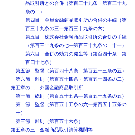
品取引所との合併
（第百三十九条・第百三十九
条の二）
第四目 会員金融商品取引所の合併の手続
（第
百三十九条の三―第百三十九条の六）
第五目 株式会社金融商品取引所の合併の手続
（第百三十九条の七―第百三十九条の二十一）
第六目 合併の効力の発生等
（第百四十条―第
百四十七条）
第五節 監督
（第百四十八条―第百五十三条の五）
第六節 雑則
（第百五十四条・第百五十四条の二）
第五章の二 外国金融商品取引所
第一節 総則
（第百五十五条―第百五十五条の五）
第二節 監督
（第百五十五条の六―第百五十五条の
十）
第三節 雑則
（第百五十六条）
第五章の三 金融商品取引清算機関等