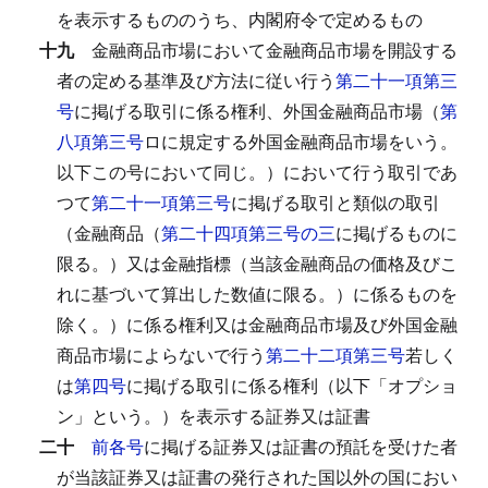
を表示するもののうち、内閣府令で定めるもの
十九
金融商品市場において金融商品市場を開設する
者の定める基準及び方法に従い行う
第二十一項第三
号
に掲げる取引に係る権利、外国金融商品市場（
第
八項第三号
ロに規定する外国金融商品市場をいう。
以下この号において同じ。）において行う取引であ
つて
第二十一項第三号
に掲げる取引と類似の取引
（金融商品（
第二十四項第三号の三
に掲げるものに
限る。）又は金融指標（当該金融商品の価格及びこ
れに基づいて算出した数値に限る。）に係るものを
除く。）に係る権利又は金融商品市場及び外国金融
商品市場によらないで行う
第二十二項第三号
若しく
は
第四号
に掲げる取引に係る権利（以下「オプショ
ン」という。）を表示する証券又は証書
二十
前各号
に掲げる証券又は証書の預託を受けた者
が当該証券又は証書の発行された国以外の国におい