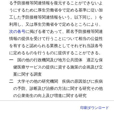
る予防接種等関連情報を復元することができないよ
うにするために厚生労働省令で定める基準に従い加
工した予防接種等関連情報をいう。以下同じ。）を
利用し、又は厚生労働省令で定めるところにより、
次の各号
に掲げる者であって、匿名予防接種等関連
情報の提供を受けて行うことについて相当の公益性
を有すると認められる業務としてそれぞれ当該各号
に定めるものを行うものに提供することができる。
一
国の他の行政機関及び地方公共団体
適正な保
健医療サービスの提供に資する施策の企画及び立
案に関する調査
二
大学その他の研究機関
疾病の原因並びに疾病
の予防、診断及び治療の方法に関する研究その他
の公衆衛生の向上及び増進に関する研究
三
民間事業者その他の厚生労働省令で定める者
印刷
ダウンロード
医療分野の研究開発に資する分析その他の厚生労