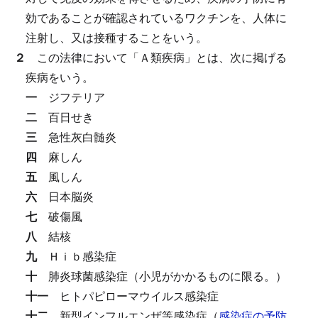
効であることが確認されているワクチンを、人体に
注射し、又は接種することをいう。
２
この法律において「Ａ類疾病」とは、次に掲げる
疾病をいう。
一
ジフテリア
二
百日せき
三
急性灰白髄炎
四
麻しん
五
風しん
六
日本脳炎
七
破傷風
八
結核
九
Ｈｉｂ感染症
十
肺炎球菌感染症（小児がかかるものに限る。）
十一
ヒトパピローマウイルス感染症
十二
新型インフルエンザ等感染症（
感染症の予防