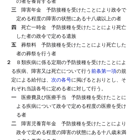
の者を養育する者
三
障害年金
予防接種を受けたことにより政令で
定める程度の障害の状態にある十八歳以上の者
四
死亡一時金
予防接種を受けたことにより死亡
した者の政令で定める遺族
五
葬祭料
予防接種を受けたことにより死亡した
者の葬祭を行う者
２
Ｂ類疾病に係る定期の予防接種を受けたことによ
る疾病、障害又は死亡について行う
前条第一項
の規
定による給付は、
次の各号
に掲げるとおりとし、そ
れぞれ当該各号に定める者に対して行う。
一
医療費及び医療手当
予防接種を受けたことに
よる疾病について政令で定める程度の医療を受け
る者
二
障害児養育年金
予防接種を受けたことにより
政令で定める程度の障害の状態にある十八歳未満