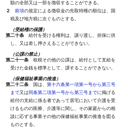
額の全部又は一部を徴収することができる。
２
前項
の規定による徴収金の先取特権の順位は、国
税及び地方税に次ぐものとする。
（受給権の保護）
第二十条
給付を受ける権利は、譲り渡し、担保に供
し、又は差し押さえることができない。
（公課の禁止）
第二十一条
租税その他の公課は、給付として支給を
受けた金銭を標準として、課することができない。
（保健福祉事業の推進）
第二十二条
国は、
第十六条第一項第一号から第三号
まで
又は
同条第二項第一号から第三号まで
に掲げる
給付の支給に係る者であって居宅において介護を受
けるものの医療、介護等に関し、その家庭からの相
談に応ずる事業その他の保健福祉事業の推進を図る
ものとする。