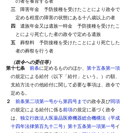
の者を養育する者
三
障害年金
予防接種を受けたことにより政令で
定める程度の障害の状態にある十八歳以上の者
四
遺族年金又は遺族一時金
予防接種を受けたこ
とにより死亡した者の政令で定める遺族
五
葬祭料
予防接種を受けたことにより死亡した
者の葬祭を行う者
（政令への委任等）
第十七条
前条
に定めるもののほか、
第十五条第一項
の規定による給付（以下「給付」という。）の額、
支給方法その他給付に関して必要な事項は、政令で
定める。
２
前条第二項第一号から第四号まで
の政令及び
同項
の規定による給付に係る
前項
の規定に基づく政令
は、
独立行政法人医薬品医療機器総合機構法（平成
十四年法律第百九十二号）第十五条第一項第一号
イ