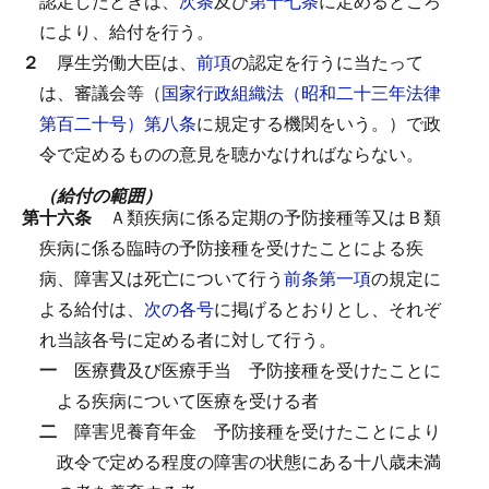
認定したときは、
次条
及び
第十七条
に定めるところ
により、給付を行う。
２
厚生労働大臣は、
前項
の認定を行うに当たって
は、審議会等（
国家行政組織法（昭和二十三年法律
第百二十号）第八条
に規定する機関をいう。）で政
令で定めるものの意見を聴かなければならない。
（給付の範囲）
第十六条
Ａ類疾病に係る定期の予防接種等又はＢ類
疾病に係る臨時の予防接種を受けたことによる疾
病、障害又は死亡について行う
前条第一項
の規定に
よる給付は、
次の各号
に掲げるとおりとし、それぞ
れ当該各号に定める者に対して行う。
一
医療費及び医療手当
予防接種を受けたことに
よる疾病について医療を受ける者
二
障害児養育年金
予防接種を受けたことにより
政令で定める程度の障害の状態にある十八歳未満