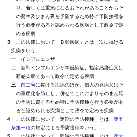
り、若しくは重篤になるおそれがあることからそ
の発生及びまん延を予防するため特に予防接種を
行う必要があると認められる疾病として政令で定
める疾病
３
この法律において「Ｂ類疾病」とは、次に掲げる
疾病をいう。
一
インフルエンザ
二
新型インフルエンザ等感染症、指定感染症又は
新感染症であって政令で定める疾病
三
前二号
に掲げる疾病のほか、個人の発病又はそ
の重症化を防止し、併せてこれによりそのまん延
の予防に資するため特に予防接種を行う必要があ
ると認められる疾病として政令で定める疾病
４
この法律において「定期の予防接種」とは、
第五
条第一項
の規定による予防接種をいう。
５
この法律において「臨時の予防接種」とは、
第六