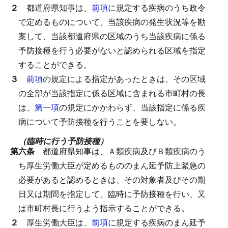
２
都道府県知事は、
前項
に規定する疾病のうち政令
で定めるものについて、当該疾病の発生状況等を勘
案して、当該都道府県の区域のうち当該疾病に係る
予防接種を行う必要がないと認められる区域を指定
することができる。
３
前項
の規定による指定があったときは、その区域
の全部が当該指定に係る区域に含まれる市町村の長
は、
第一項
の規定にかかわらず、当該指定に係る疾
病について予防接種を行うことを要しない。
（臨時に行う予防接種）
第六条
都道府県知事は、Ａ類疾病及びＢ類疾病のう
ち厚生労働大臣が定めるもののまん延予防上緊急の
必要があると認めるときは、その対象者及びその期
日又は期間を指定して、臨時に予防接種を行い、又
は市町村長に行うよう指示することができる。
２
厚生労働大臣は、
前項
に規定する疾病のまん延予