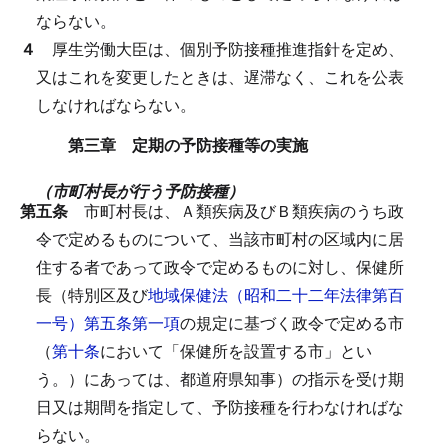
ならない。
４
厚生労働大臣は、個別予防接種推進指針を定め、
又はこれを変更したときは、遅滞なく、これを公表
しなければならない。
第三章 定期の予防接種等の実施
（市町村長が行う予防接種）
第五条
市町村長は、Ａ類疾病及びＢ類疾病のうち政
令で定めるものについて、当該市町村の区域内に居
住する者であって政令で定めるものに対し、保健所
長（特別区及び
地域保健法（昭和二十二年法律第百
一号）第五条第一項
の規定に基づく政令で定める市
（
第十条
において「保健所を設置する市」とい
う。）にあっては、都道府県知事）の指示を受け期
日又は期間を指定して、予防接種を行わなければな
らない。