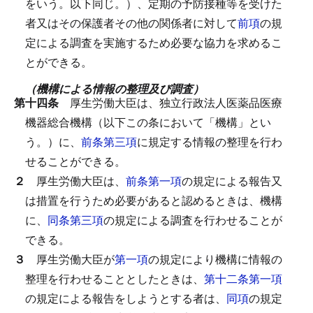
をいう。以下同じ。）、定期の予防接種等を受けた
者又はその保護者その他の関係者に対して
前項
の規
定による調査を実施するため必要な協力を求めるこ
とができる。
（機構による情報の整理及び調査）
第十四条
厚生労働大臣は、独立行政法人医薬品医療
機器総合機構（以下この条において「機構」とい
う。）に、
前条第三項
に規定する情報の整理を行わ
せることができる。
２
厚生労働大臣は、
前条第一項
の規定による報告又
は措置を行うため必要があると認めるときは、機構
に、
同条第三項
の規定による調査を行わせることが
できる。
３
厚生労働大臣が
第一項
の規定により機構に情報の
整理を行わせることとしたときは、
第十二条第一項
の規定による報告をしようとする者は、
同項
の規定