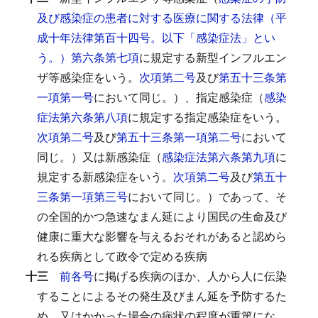
及び感染症の患者に対する医療に関する法律（平
成十年法律第百十四号。以下「感染症法」とい
う。）第六条第七項
に規定する新型インフルエン
ザ等感染症をいう。
次項第二号
及び
第五十三条第
一項第一号
において同じ。）、指定感染症（
感染
症法第六条第八項
に規定する指定感染症をいう。
次項第二号
及び
第五十三条第一項第二号
において
同じ。）又は新感染症（
感染症法第六条第九項
に
規定する新感染症をいう。
次項第二号
及び
第五十
三条第一項第三号
において同じ。）であって、そ
の全国的かつ急速なまん延により国民の生命及び
健康に重大な影響を与えるおそれがあると認めら
れる疾病として政令で定める疾病
十三
前各号
に掲げる疾病のほか、人から人に伝染
することによるその発生及びまん延を予防するた
め、又はかかった場合の病状の程度が重篤にな