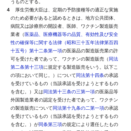
うものとする。
４
厚生労働大臣は、定期の予防接種等の適正な実施
のため必要があると認めるときは、地方公共団体、
病院又は診療所の開設者、医師、ワクチン製造販売
業者（
医薬品、医療機器等の品質、有効性及び安全
性の確保等に関する法律（昭和三十五年法律第百四
十五号）第十二条第一項
の医薬品の製造販売業の許
可を受けた者であって、ワクチンの製造販売（
同法
第二条第十三項
に規定する製造販売をいう。以下こ
の項において同じ。）について
同法第十四条
の承認
を受けているもの（当該承認を受けようとするもの
を含む。）又は
同法第十三条の三第一項
の医薬品等
外国製造業者の認定を受けた者であって、ワクチン
の製造販売について
同法第十九条の二第一項
の承認
を受けているもの（当該承認を受けようとするもの
を含む。）が
同条第三項
の規定により選任したもの