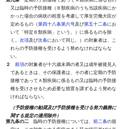
又は臨時の予防接種（Ｂ類疾病のうち当該疾病にか
かった場合の病状の程度を考慮して厚生労働大臣が
定めるもの（
第四十八条第六号
及び
第五十二条
にお
いて「特定Ｂ類疾病」という。）に係るものを除
く。
次項
及び
次条
において同じ。）の対象者は、こ
れらの予防接種を受けるよう努めなければならな
い。
２
前項
の対象者が十六歳未満の者又は成年被後見人
であるときは、その保護者は、その者に定期の予防
接種であってＡ類疾病に係るもの又は臨時の予防接
種を受けさせるため必要な措置を講ずるよう努めな
ければならない。
（予防接種の勧奨及び予防接種を受ける努力義務に
関する規定の適用除外）
第九条の二
臨時の予防接種については、
前二条
の規