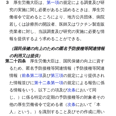
３
厚生労働大臣は、
第一項
の規定による調査及び研
究の実施に関し必要があると認めるときは、厚生労
働省令で定めるところにより、地方公共団体、病院
若しくは診療所の開設者、医師又はワクチン製造販
売業者に対し、当該調査及び研究の実施に必要な情
報を提供するよう求めることができる。
（国民保健の向上のための匿名予防接種等関連情報
の利用又は提供）
第二十四条
厚生労働大臣は、国民保健の向上に資す
るため、匿名予防接種等関連情報（予防接種等関連
情報（
前条第二項
及び
第三項
の規定により提供され
た情報並びに
第十二条第一項
の規定による報告に係
る情報をいう。以下この項及び
次条
において同
じ。）に係る特定の定期の予防接種等の対象者その
他の厚生労働省令で定める者（
次条
において「本
人」という。）を識別すること及びその作成に用い