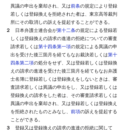
異議の申出を棄却され、又は
前条
の規定により登録
若しくは登録換えを拒絶された者は、東京高等裁判
所にその取消しの訴えを提起することができる。
２
日本弁護士連合会が
第十二条
の規定による登録若
しくは登録換えの請求の進達の拒絶についての審査
請求若しくは
第十四条第一項
の規定による異議の申
出を受けた後三箇月を経てもなお裁決若しくは
第十
四条第二項
の処分をせず、又は登録若しくは登録換
えの請求の進達を受けた後三箇月を経てもなお弁護
士名簿に登録若しくは登録換えをしないときは、審
査請求若しくは異議の申出をし、又は登録若しくは
登録換えの請求をした者は、その審査請求若しくは
異議の申出を棄却され、又は登録若しくは登録換え
を拒絶されたものとみなし、
前項
の訴えを提起する
ことができる。
３
登録又は登録換えの請求の進達の拒絶に関して