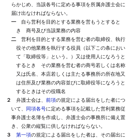
らかじめ、当該各号に定める事項を所属弁護士会に
届け出なければならない。
一
自ら営利を目的とする業務を営もうとすると
き
商号及び当該業務の内容
二
営利を目的とする業務を営む者の取締役、執行
役その他業務を執行する役員（以下この条におい
て「取締役等」という。）又は使用人になろうと
するとき
その業務を営む者の商号若しくは名称
又は氏名、本店若しくは主たる事務所の所在地又
は住所及び業務の内容並びに取締役等になろうと
するときはその役職名
２
弁護士会は、
前項
の規定による届出をした者につ
いて、
同項各号
に定める事項を記載した営利業務従
事弁護士名簿を作成し、弁護士会の事務所に備え置
き、公衆の縦覧に供しなければならない。
３
第一項
の規定による届出をした者は、その届出に