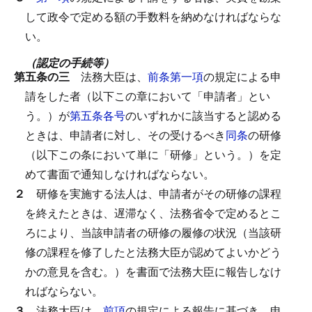
して政令で定める額の手数料を納めなければならな
い。
（認定の手続等）
第五条の三
法務大臣は、
前条第一項
の規定による申
請をした者（以下この章において「申請者」とい
う。）が
第五条各号
のいずれかに該当すると認める
ときは、申請者に対し、その受けるべき
同条
の研修
（以下この条において単に「研修」という。）を定
めて書面で通知しなければならない。
２
研修を実施する法人は、申請者がその研修の課程
を終えたときは、遅滞なく、法務省令で定めるとこ
ろにより、当該申請者の研修の履修の状況（当該研
修の課程を修了したと法務大臣が認めてよいかどう
かの意見を含む。）を書面で法務大臣に報告しなけ
ればならない。
３
法務大臣は、
前項
の規定による報告に基づき、申