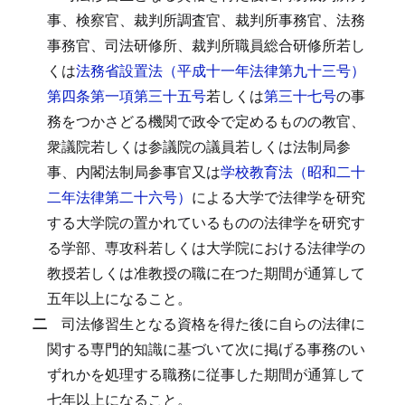
事、検察官、裁判所調査官、裁判所事務官、法務
事務官、司法研修所、裁判所職員総合研修所若し
くは
法務省設置法（平成十一年法律第九十三号）
第四条第一項第三十五号
若しくは
第三十七号
の事
務をつかさどる機関で政令で定めるものの教官、
衆議院若しくは参議院の議員若しくは法制局参
事、内閣法制局参事官又は
学校教育法（昭和二十
二年法律第二十六号）
による大学で法律学を研究
する大学院の置かれているものの法律学を研究す
る学部、専攻科若しくは大学院における法律学の
教授若しくは准教授の職に在つた期間が通算して
五年以上になること。
二
司法修習生となる資格を得た後に自らの法律に
関する専門的知識に基づいて次に掲げる事務のい
ずれかを処理する職務に従事した期間が通算して
七年以上になること。