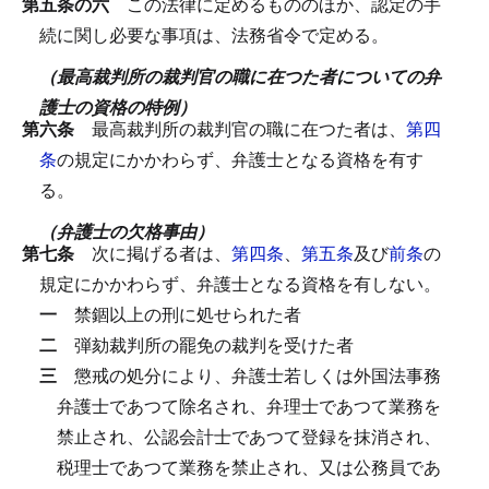
第五条の六
この法律に定めるもののほか、認定の手
続に関し必要な事項は、法務省令で定める。
（最高裁判所の裁判官の職に在つた者についての弁
護士の資格の特例）
第六条
最高裁判所の裁判官の職に在つた者は、
第四
条
の規定にかかわらず、弁護士となる資格を有す
る。
（弁護士の欠格事由）
第七条
次に掲げる者は、
第四条
、
第五条
及び
前条
の
規定にかかわらず、弁護士となる資格を有しない。
一
禁錮以上の刑に処せられた者
二
弾劾裁判所の罷免の裁判を受けた者
三
懲戒の処分により、弁護士若しくは外国法事務
弁護士であつて除名され、弁理士であつて業務を
禁止され、公認会計士であつて登録を抹消され、
税理士であつて業務を禁止され、又は公務員であ