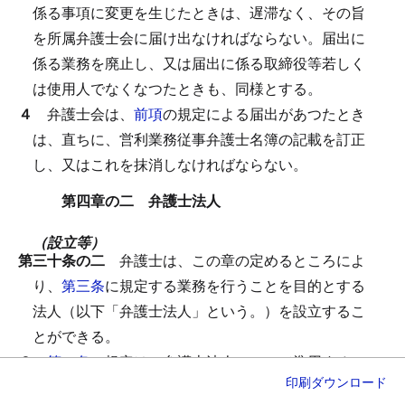
係る事項に変更を生じたときは、遅滞なく、その旨
を所属弁護士会に届け出なければならない。
届出に
係る業務を廃止し、又は届出に係る取締役等若しく
は使用人でなくなつたときも、同様とする。
４
弁護士会は、
前項
の規定による届出があつたとき
は、直ちに、営利業務従事弁護士名簿の記載を訂正
し、又はこれを抹消しなければならない。
第四章の二 弁護士法人
（設立等）
第三十条の二
弁護士は、この章の定めるところによ
り、
第三条
に規定する業務を行うことを目的とする
法人（以下「弁護士法人」という。）を設立するこ
とができる。
２
第一条
の規定は、弁護士法人について準用する。
印刷
ダウンロード
（名称）