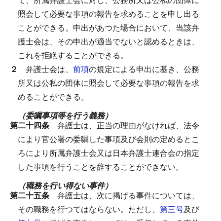
照会して必要な事項の報告を求めることを申し出る
ことができる。
申出があつた場合において、当該弁
護士会は、その申出が適当でないと認めるときは、
これを拒絶することができる。
２
弁護士会は、
前項
の規定による申出に基き、公務
所又は公私の団体に照会して必要な事項の報告を求
めることができる。
（委嘱事項等を行う義務）
第二十四条
弁護士は、正当の理由がなければ、法令
により官公署の委嘱した事項及び会則の定めるとこ
ろにより所属弁護士会又は日本弁護士連合会の指定
した事項を行うことを辞することができない。
（職務を行い得ない事件）
第二十五条
弁護士は、次に掲げる事件については、
その職務を行つてはならない。
ただし、
第三号
及び