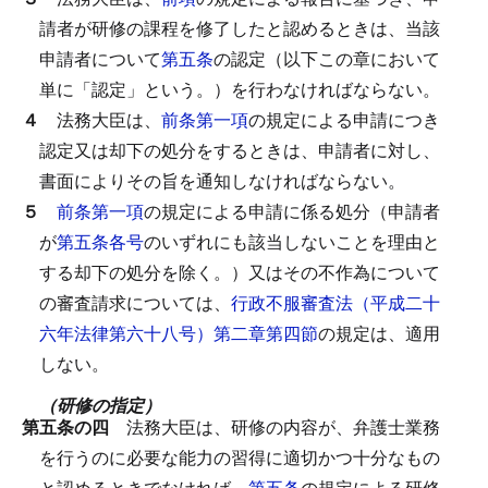
請者が研修の課程を修了したと認めるときは、当該
申請者について
第五条
の認定（以下この章において
単に「認定」という。）を行わなければならない。
４
法務大臣は、
前条第一項
の規定による申請につき
認定又は却下の処分をするときは、申請者に対し、
書面によりその旨を通知しなければならない。
５
前条第一項
の規定による申請に係る処分（申請者
が
第五条各号
のいずれにも該当しないことを理由と
する却下の処分を除く。）又はその不作為について
の審査請求については、
行政不服審査法（平成二十
六年法律第六十八号）第二章第四節
の規定は、適用
しない。
（研修の指定）
第五条の四
法務大臣は、研修の内容が、弁護士業務
を行うのに必要な能力の習得に適切かつ十分なもの
と認めるときでなければ、
第五条
の規定による研修