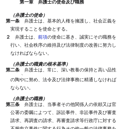
第一章 弁護士の使命及び職務
（弁護士の使命）
第一条
弁護士は、基本的人権を擁護し、社会正義を
実現することを使命とする。
２
弁護士は、
前項
の使命に基き、誠実にその職務を
行い、社会秩序の維持及び法律制度の改善に努力し
なければならない。
（弁護士の職責の根本基準）
第二条
弁護士は、常に、深い教養の保持と高い品性
ヽ
の陶
や
に努め、法令及び法律事務に精通しなければ
ならない。
（弁護士の職務）
第三条
弁護士は、当事者その他関係人の依頼又は官
公署の委嘱によつて、訴訟事件、非訟事件及び審査
請求、再調査の請求、再審査請求等行政庁に対する
不服申立事件に関する行為その他一般の法律事務を