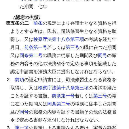
た期間
七年
（認定の申請）
第五条の二
前条
の規定により弁護士となる資格を得
ようとする者は、氏名、司法修習生となる資格を取
得し、又は
検察庁法第十八条第三項
の考試を経た年
月日、
前条第一号
若しくは
第三号
の職に在つた期間
又は
同条第二号
の職務に従事した期間及び
同号
の職
務の内容その他の法務省令で定める事項を記載した
認定申請書を法務大臣に提出しなければならない。
２
前項
の認定申請書には、司法修習生となる資格を
取得し、又は
検察庁法第十八条第三項
の考試を経た
ことを証する書類、
前条第一号
若しくは
第三号
の職
に在つた期間又は
同条第二号
の職務に従事した期間
及び
同号
の職務の内容を証する書類その他の法務省
令で定める書類を添付しなければならない。
３
第一項
の規定による申請をする者は、実費を勘案