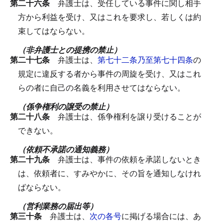
第二十六条
弁護士は、受任している事件に関し相手
方から利益を受け、又はこれを要求し、若しくは約
束してはならない。
（非弁護士との提携の禁止）
第二十七条
弁護士は、
第七十二条乃至第七十四条
の
規定に違反する者から事件の周旋を受け、又はこれ
らの者に自己の名義を利用させてはならない。
（係争権利の譲受の禁止）
第二十八条
弁護士は、係争権利を譲り受けることが
できない。
（依頼不承諾の通知義務）
第二十九条
弁護士は、事件の依頼を承諾しないとき
は、依頼者に、すみやかに、その旨を通知しなけれ
ばならない。
（営利業務の届出等）
第三十条
弁護士は、
次の各号
に掲げる場合には、あ