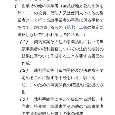
イ
企業その他の事業者（国及び地方公共団体を
除く。）の役員、代理人又は使用人その他の従
業者として行う当該事業者の事業に係る事務で
あつて、次に掲げるもの（
第七十二条
の規定に
違反しないで行われるものに限る。）
（１）
契約書案その他の事業活動において当
該事業者の権利義務についての法的な検討の
結果に基づいて作成することを要する書面の
作成
（２）
裁判手続等（裁判手続及び法務省令で
定めるこれに類する手続をいう。以下同
じ。）のための事実関係の確認又は証拠の収
集
（３）
裁判手続等において提出する訴状、申
立書、答弁書、準備書面その他の当該事業者
の主張を記載した書面の案の作成