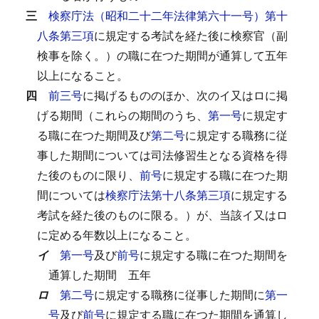
三
検察庁法（昭和二十二年法律第六十一号）第十
八条第三項
に規定する考試を経た後に検察官（副
検事を除く。）の職に在つた期間が通算して五年
以上になること。
四
前三号
に掲げるもののほか、次のイ又はロに掲
げる期間（これらの期間のうち、
第一号
に規定す
る職に在つた期間及び
第二号
に規定する職務に従
事した期間については司法修習生となる資格を得
た後のものに限り、
前号
に規定する職に在つた期
間については
検察庁法第十八条第三項
に規定する
考試を経た後のものに限る。）が、当該イ又はロ
に定める年数以上になること。
イ
第一号
及び
前号
に規定する職に在つた期間を
通算した期間
五年
ロ
第二号
に規定する職務に従事した期間に
第一
号
及び
前号
に規定する職に在つた期間を通算し