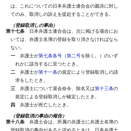
は、これについての日本弁護士連合会の裁決に対し
てのみ、取消しの訴えを提起することができる。
（登録取消しの事由）
第十七条
日本弁護士連合会は、次に掲げる場合にお
いては、弁護士名簿の登録を取り消さなければなら
ない。
一
弁護士が
第七条各号
（
第二号
を除く。）のいず
れかに該当するに至つたとき。
二
弁護士が
第十一条
の規定により登録取消しの請
求をしたとき。
三
弁護士について退会命令、除名又は
第十三条
の
規定による登録取消しが確定したとき。
四
弁護士が死亡したとき。
（登録取消の事由の報告）
第十八条
弁護士会は、所属の弁護士に弁護士名簿の
登録取消の事由があると認めるときは、日本弁護士