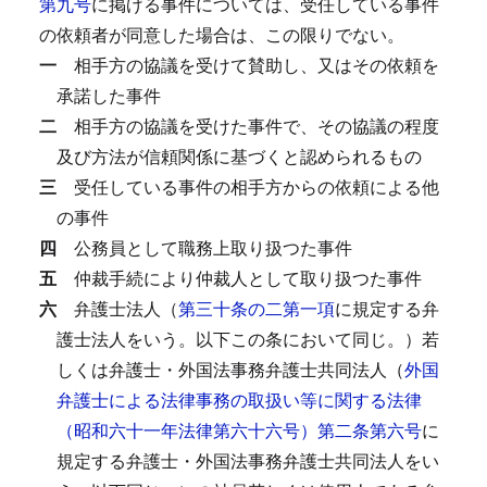
第九号
に掲げる事件については、受任している事件
の依頼者が同意した場合は、この限りでない。
一
相手方の協議を受けて賛助し、又はその依頼を
承諾した事件
二
相手方の協議を受けた事件で、その協議の程度
及び方法が信頼関係に基づくと認められるもの
三
受任している事件の相手方からの依頼による他
の事件
四
公務員として職務上取り扱つた事件
五
仲裁手続により仲裁人として取り扱つた事件
六
弁護士法人（
第三十条の二第一項
に規定する弁
護士法人をいう。以下この条において同じ。）若
しくは弁護士・外国法事務弁護士共同法人（
外国
弁護士による法律事務の取扱い等に関する法律
（昭和六十一年法律第六十六号）第二条第六号
に
規定する弁護士・外国法事務弁護士共同法人をい