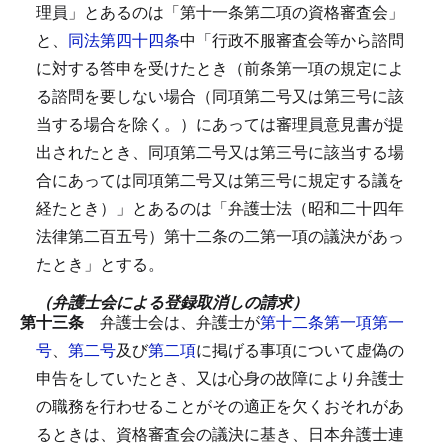
理員」とあるのは「第十一条第二項の資格審査会」
と、
同法第四十四条
中「行政不服審査会等から諮問
に対する答申を受けたとき（前条第一項の規定によ
る諮問を要しない場合（同項第二号又は第三号に該
当する場合を除く。）にあっては審理員意見書が提
出されたとき、同項第二号又は第三号に該当する場
合にあっては同項第二号又は第三号に規定する議を
経たとき）」とあるのは「弁護士法（昭和二十四年
法律第二百五号）第十二条の二第一項の議決があっ
たとき」とする。
（弁護士会による登録取消しの請求）
第十三条
弁護士会は、弁護士が
第十二条第一項第一
号
、
第二号
及び
第二項
に掲げる事項について虚偽の
申告をしていたとき、又は心身の故障により弁護士
の職務を行わせることがその適正を欠くおそれがあ
るときは、資格審査会の議決に基き、日本弁護士連