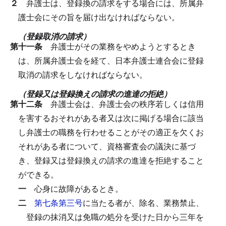
２
弁護士は、登録換の請求をする場合には、所属弁
護士会にその旨を届け出なければならない。
（登録取消の請求）
第十一条
弁護士がその業務をやめようとするとき
は、所属弁護士会を経て、日本弁護士連合会に登録
取消の請求をしなければならない。
（登録又は登録換えの請求の進達の拒絶）
第十二条
弁護士会は、弁護士会の秩序若しくは信用
を害するおそれがある者又は次に掲げる場合に該当
し弁護士の職務を行わせることがその適正を欠くお
それがある者について、資格審査会の議決に基づ
き、登録又は登録換えの請求の進達を拒絶すること
ができる。
一
心身に故障があるとき。
二
第七条第三号
に当たる者が、除名、業務禁止、
登録の抹消又は免職の処分を受けた日から三年を