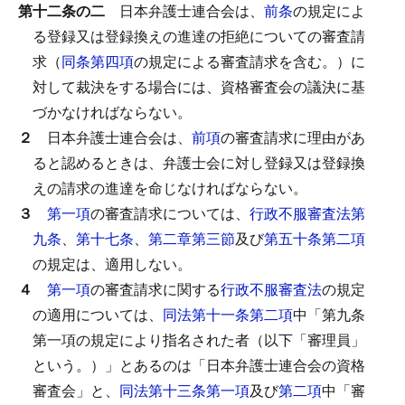
第十二条の二
日本弁護士連合会は、
前条
の規定によ
る登録又は登録換えの進達の拒絶についての審査請
求（
同条第四項
の規定による審査請求を含む。）に
対して裁決をする場合には、資格審査会の議決に基
づかなければならない。
２
日本弁護士連合会は、
前項
の審査請求に理由があ
ると認めるときは、弁護士会に対し登録又は登録換
えの請求の進達を命じなければならない。
３
第一項
の審査請求については、
行政不服審査法第
九条
、
第十七条
、
第二章第三節
及び
第五十条第二項
の規定は、適用しない。
４
第一項
の審査請求に関する
行政不服審査法
の規定
の適用については、
同法第十一条第二項
中「第九条
第一項の規定により指名された者（以下「審理員」
という。）」とあるのは「日本弁護士連合会の資格
審査会」と、
同法第十三条第一項
及び
第二項
中「審