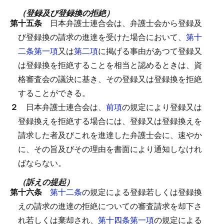
（登録及び登録換の拒絶）
第十五条
日本弁護士連合会は、弁護士会から登録及
び登録換の請求の進達を受けた場合において、
第十
二条第一項
又は
第二項
に掲げる事由があつて登録又
は登録換を拒絶することを相当と認めるときは、資
格審査会の議決に基き、その登録又は登録換を拒絶
することができる。
２
日本弁護士連合会は、
前項
の規定により登録又は
登録換えを拒絶する場合には、登録又は登録換えを
請求した者及びこれを進達した弁護士会に、速やか
に、その旨及びその理由を書面により通知しなけれ
ばならない。
（訴えの提起）
第十六条
第十二条
の規定による登録若しくは登録換
えの請求の進達の拒絶についての審査請求を却下さ
れ若しくは棄却され、
第十四条第一項
の規定による