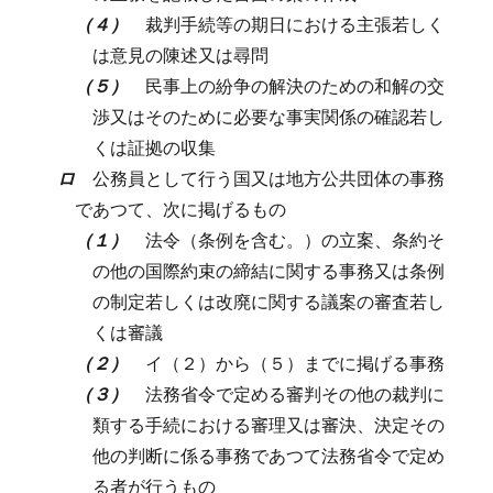
（４）
裁判手続等の期日における主張若しく
は意見の陳述又は尋問
（５）
民事上の紛争の解決のための和解の交
渉又はそのために必要な事実関係の確認若し
くは証拠の収集
ロ
公務員として行う国又は地方公共団体の事務
であつて、次に掲げるもの
（１）
法令（条例を含む。）の立案、条約そ
の他の国際約束の締結に関する事務又は条例
の制定若しくは改廃に関する議案の審査若し
くは審議
（２）
イ（２）から（５）までに掲げる事務
（３）
法務省令で定める審判その他の裁判に
類する手続における審理又は審決、決定その
他の判断に係る事務であつて法務省令で定め
る者が行うもの