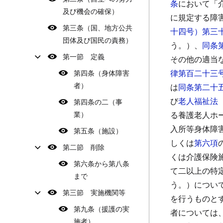
条
において「
及び機会の確保）
に規定する障
第三条（国、地方公共
十四号）第三
団体及び国民の責務）
う。）、
同条
第一節 定義
その他の適当
律第百二十三
第四条（身体障害
者）
は
同条第二十
び
老人福祉法
第四条の二（事
業）
る養護老人ホ
入所等身体障
第五条（施設）
しくは
第六項
第二節 削除
くは介護保険
第六条から第八条
て二以上の特
まで
う。）につい
第三節 実施機関等
を行うものと
第九条（援護の実
者については
施者）