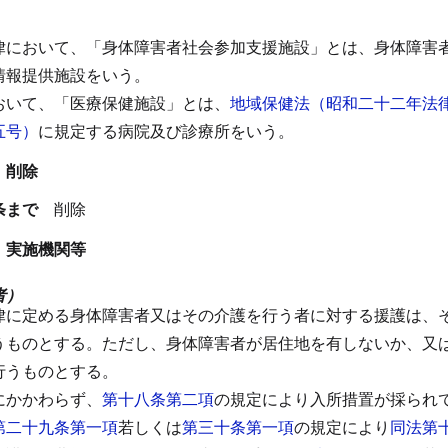
律において、「身体障害者社会参加支援施設」とは、身体障害
情報提供施設をいう。
おいて、「医療保健施設」とは、
地域保健法（昭和二十二年法
五号）
に規定する病院及び診療所をいう。
 削除
八条まで
削除
 実施機関等
者）
律に定める身体障害者又はその介護を行う者に対する援護は、
うものとする。
ただし、身体障害者が居住地を有しないか、又
行うものとする。
にかかわらず、
第十八条第二項
の規定により入所措置が採られ
第二十九条第一項
若しくは
第三十条第一項
の規定により
同法第