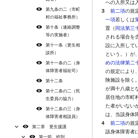
への入所又は
第九条の二（市町
３
前二項
の規
村の福祉事務所）
一項
若しくは
第十条（連絡調整
置（
同法第三
等の実施者）
される場合を
第十一条（更生相
設に入所して
談所）
という。）が
めの法律第二
第十一条の二（身
体障害者福祉司）
の規定により
険施設を除く
第十二条
が満十八歳と
第十二条の二（民
居住地の市町
生委員の協力）
た者がいない
第十二条の三（身
は、当該身体
体障害者相談員）
４
前二項
の規
第二章 更生援護
該身体障害者
第一節 総則