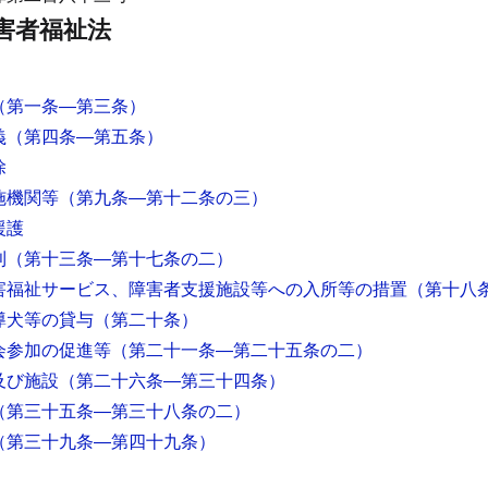
害者福祉法
（第一条―第三条）
義
（第四条―第五条）
除
施機関等
（第九条―第十二条の三）
援護
則
（第十三条―第十七条の二）
害福祉サービス、障害者支援施設等への入所等の措置
（第十八
導犬等の貸与
（第二十条）
会参加の促進等
（第二十一条―第二十五条の二）
及び施設
（第二十六条―第三十四条）
（第三十五条―第三十八条の二）
（第三十九条―第四十九条）