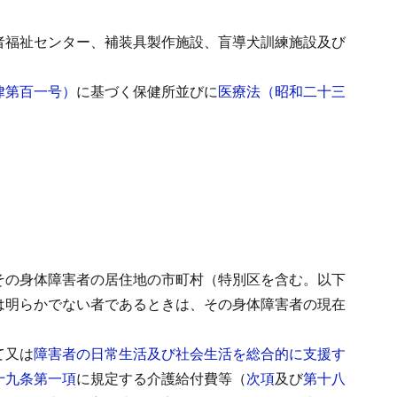
者福祉センター、補装具製作施設、盲導犬訓練施設及び
律第百一号）
に基づく保健所並びに
医療法（昭和二十三
その身体障害者の居住地の市町村（特別区を含む。以下
は明らかでない者であるときは、その身体障害者の現在
て又は
障害者の日常生活及び社会生活を総合的に支援す
十九条第一項
に規定する介護給付費等（
次項
及び
第十八