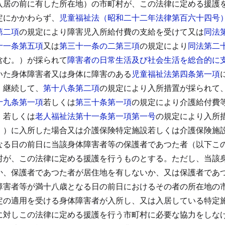
入居の前に有した所在地）の市町村が、この法律に定める援護
定にかかわらず、
児童福祉法（昭和二十二年法律第百六十四号
第二項
の規定により障害児入所給付費の支給を受けて又は
同法
十一条第五項
又は
第三十一条の二第三項
の規定により
同法第二
含む。）が採られて
障害者の日常生活及び社会生活を総合的に
いた身体障害者又は身体に障害のある
児童福祉法第四条第一項
、継続して、
第十八条第二項
の規定により入所措置が採られて
十九条第一項
若しくは
第三十条第一項
の規定により介護給付費
、若しくは
老人福祉法第十一条第一項第一号
の規定により入所
。）に入所した場合又は介護保険特定施設若しくは介護保険施
なる日の前日に当該身体障害者等の保護者であつた者（以下こ
村が、この法律に定める援護を行うものとする。
ただし、当該
か、保護者であつた者が居住地を有しないか、又は保護者であ
障害者等が満十八歳となる日の前日におけるその者の所在地の
定の適用を受ける身体障害者が入所し、又は入居している特定
に対しこの法律に定める援護を行う市町村に必要な協力をしな