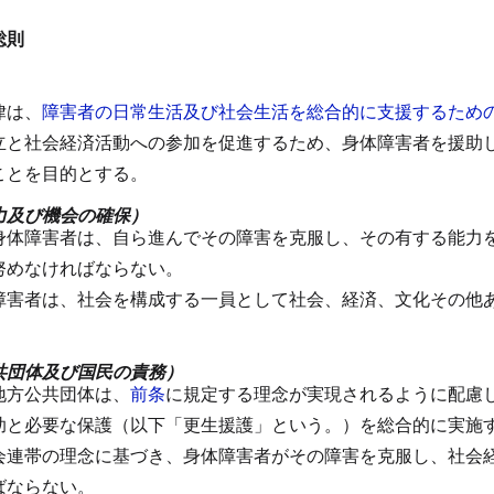
総則
律は、
障害者の日常生活及び社会生活を総合的に支援するため
立と社会経済活動への参加を促進するため、身体障害者を援助
ことを目的とする。
力及び機会の確保）
身体障害者は、自ら進んでその障害を克服し、その有する能力
努めなければならない。
障害者は、社会を構成する一員として社会、経済、文化その他
共団体及び国民の責務）
地方公共団体は、
前条
に規定する理念が実現されるように配慮
助と必要な保護（以下「更生援護」という。）を総合的に実施
会連帯の理念に基づき、身体障害者がその障害を克服し、社会
ばならない。