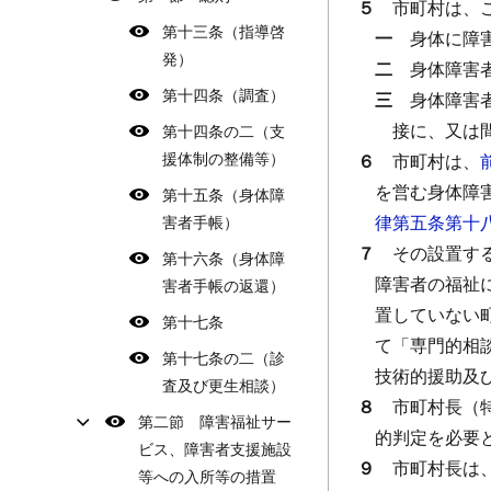
５
市町村は、
第十三条（指導啓
一
身体に障
発）
二
身体障害
第十四条（調査）
三
身体障害
接に、又は
第十四条の二（支
援体制の整備等）
６
市町村は、
を営む身体障
第十五条（身体障
律第五条第十
害者手帳）
７
その設置す
第十六条（身体障
障害者の福祉
害者手帳の返還）
置していない
第十七条
て「専門的相
第十七条の二（診
技術的援助及
査及び更生相談）
８
市町村長（
第二節 障害福祉サー
的判定を必要
ビス、障害者支援施設
９
市町村長は
等への入所等の措置