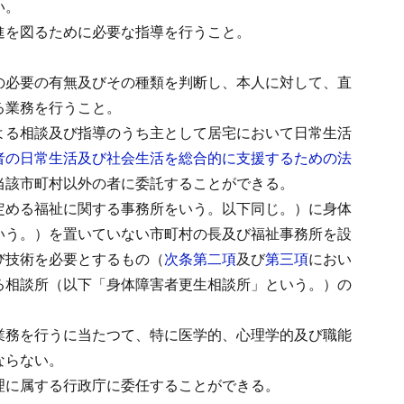
い。
進を図るために必要な指導を行うこと。
の必要の有無及びその種類を判断し、本人に対して、直
る業務を行うこと。
よる相談及び指導のうち主として居宅において日常生活
者の日常生活及び社会生活を総合的に支援するための法
当該市町村以外の者に委託することができる。
定める福祉に関する事務所をいう。以下同じ。）に身体
いう。）を置いていない市町村の長及び福祉事務所を設
び技術を必要とするもの（
次条第二項
及び
第三項
におい
る相談所（以下「身体障害者更生相談所」という。）の
業務を行うに当たつて、特に医学的、心理学的及び職能
ならない。
理に属する行政庁に委任することができる。