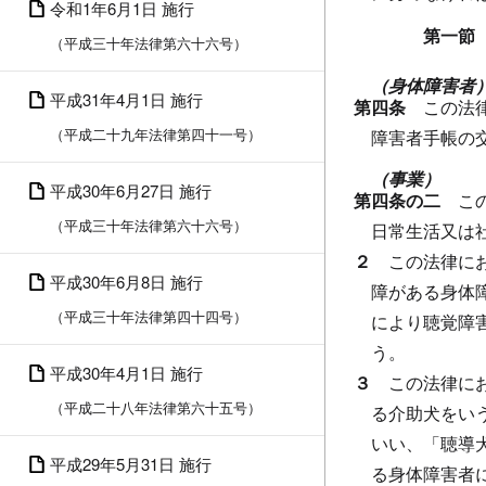
令和1年6月1日 施行
第一節
（平成三十年法律第六十六号）
（身体障害者
平成31年4月1日 施行
第四条
この法
（平成二十九年法律第四十一号）
障害者手帳の
（事業）
平成30年6月27日 施行
第四条の二
こ
（平成三十年法律第六十六号）
日常生活又は
２
この法律に
平成30年6月8日 施行
障がある身体
（平成三十年法律第四十四号）
により聴覚障
う。
平成30年4月1日 施行
３
この法律に
（平成二十八年法律第六十五号）
る介助犬をい
いい、「聴導
平成29年5月31日 施行
る身体障害者