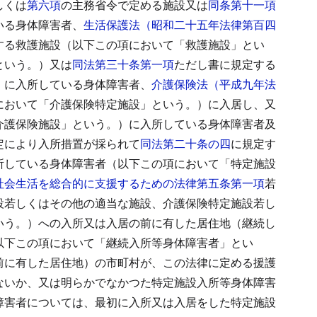
しくは
第六項
の主務省令で定める施設又は
同条第十一項
いる身体障害者、
生活保護法（昭和二十五年法律第百四
する救護施設（以下この項において「救護施設」とい
という。）又は
同法第三十条第一項
ただし書に規定する
）に入所している身体障害者、
介護保険法（平成九年法
において「介護保険特定施設」という。）に入居し、又
介護保険施設」という。）に入所している身体障害者及
定により入所措置が採られて
同法第二十条の四
に規定す
所している身体障害者（以下この項において「特定施設
社会生活を総合的に支援するための法律第五条第一項
若
設若しくはその他の適当な施設、介護保険特定施設若し
いう。）への入所又は入居の前に有した居住地（継続し
以下この項において「継続入所等身体障害者」とい
前に有した居住地）の市町村が、この法律に定める援護
ないか、又は明らかでなかつた特定施設入所等身体障害
障害者については、最初に入所又は入居をした特定施設