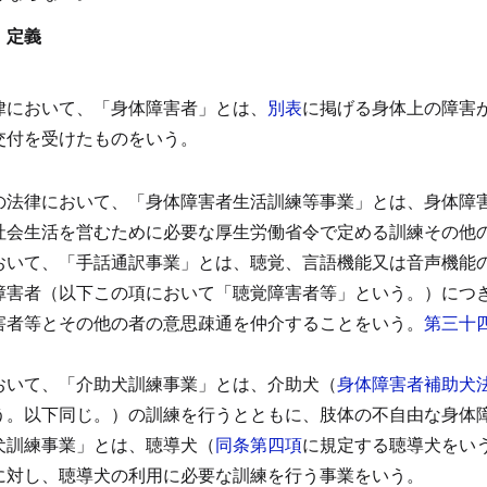
 定義
）
律において、「身体障害者」とは、
別表
に掲げる身体上の障害
交付を受けたものをいう。
の法律において、「身体障害者生活訓練等事業」とは、身体障
社会生活を営むために必要な厚生労働省令で定める訓練その他
おいて、「手話通訳事業」とは、聴覚、言語機能又は音声機能
障害者（以下この項において「聴覚障害者等」という。）につ
害者等とその他の者の意思疎通を仲介することをいう。
第三十
おいて、「介助犬訓練事業」とは、介助犬（
身体障害者補助犬
う。以下同じ。）の訓練を行うとともに、肢体の不自由な身体
犬訓練事業」とは、聴導犬（
同条第四項
に規定する聴導犬をい
に対し、聴導犬の利用に必要な訓練を行う事業をいう。