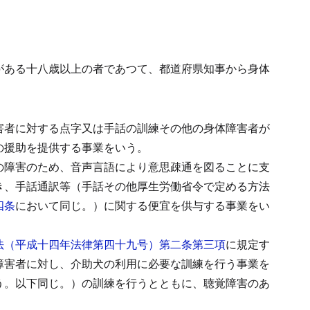
がある十八歳以上の者であつて、都道府県知事から身体
害者に対する点字又は手話の訓練その他の身体障害者が
の援助を提供する事業をいう。
の障害のため、音声言語により意思疎通を図ることに支
き、手話通訳等（手話その他厚生労働省令で定める方法
四条
において同じ。）に関する便宜を供与する事業をい
法（平成十四年法律第四十九号）第二条第三項
に規定す
障害者に対し、介助犬の利用に必要な訓練を行う事業を
う。以下同じ。）の訓練を行うとともに、聴覚障害のあ