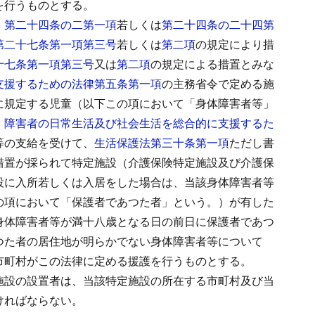
を行うものとする。
）第二十四条の二第一項
若しくは
第二十四条の二十四第
第二十七条第一項第三号
若しくは
第二項
の規定により措
十七条第一項第三号
又は
第二項
の規定による措置とみな
支援するための法律第五条第一項
の主務省令で定める施
に規定する児童（以下この項において「身体障害者等」
、
障害者の日常生活及び社会生活を総合的に支援するた
等の支給を受けて、
生活保護法第三十条第一項
ただし書
措置が採られて特定施設（介護保険特定施設及び介護保
設に入所若しくは入居をした場合は、当該身体障害者等
の項において「保護者であつた者」という。）が有した
身体障害者等が満十八歳となる日の前日に保護者であつ
つた者の居住地が明らかでない身体障害者等について
市町村がこの法律に定める援護を行うものとする。
施設の設置者は、当該特定施設の所在する市町村及び当
ければならない。