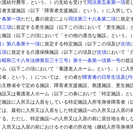
介護給付費等」という。）の支給を受けて
同法第五条第一項
若
害者支援施設（以下「障害者支援施設」という。）に入所して
十条第一項
ただし書の規定により
同法第三十八条第二項
に規定
第三項
に規定する更生施設（以下この項において「更生施設」
な施設（以下この項において「その他の適当な施設」という。
号）第八条第十一項
に規定する特定施設（以下この項及び
次項
五項
に規定する介護保険施設（以下この項及び
次項
において「
（昭和三十八年法律第百三十三号）第十一条第一項第一号
の規
ーム（以下この項において「養護老人ホーム」という。）に入
害者」という。）については、その者が
障害者の日常生活及び
の主務省令で定める施設、障害者支援施設、救護施設、更生施
施設又は養護老人ホーム（以下この条において「特定施設」と
定施設に入所又は入居をしている特定施設入所等身体障害者（
ては、最初に入所又は入居をした特定施設への入所又は入居の
する。
ただし、特定施設への入所又は入居の前に居住地を有し
、入所又は入居の前におけるその者の所在地（継続入所等身体