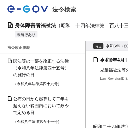
法令検索
身体障害者福祉法
（昭和二十四年法律第二百八十
未施行あり
令和6年（2
時点
法令改正履歴
令和6年4月1
民法等の一部を改正する法律
（令和八年法律第四十五号）
児童福祉法等
の施行の日
Law RevisionID
（令和八年法律第四十六号）
公布の日から起算して二年を
超えない範囲内において政令
で定める日
（令和八年法律第五十一号）
昭和二十四年法