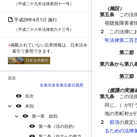
（平成二十九年法律第四十一号）
（施設）
第五条
この法
平成29年4月1日 施行
視聴覚障害者
（平成二十八年法律第六十三号）
２
この法律に
年法律第二百
※
掲載されていない沿革情報は、日本法令
索引で参照できます。
第二節
第六条から第
第三節
目次
全表示
全非表示
差分箇所
（援護の実施
目次
第九条
この法
同じ。）が行
本則
地の市町村が
第一章 総則
２
前項
の規定
第一条（法の目的）
るための法律
第二条（自立への努力