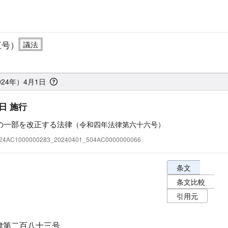
三号）
024年）4月1日
日 施行
の一部を改正する法律
（令和四年法律第六十六号）
:324AC1000000283_20240401_504AC0000000066
条文表示オプショ
条文
条文比較
引用元
律第二百八十三号