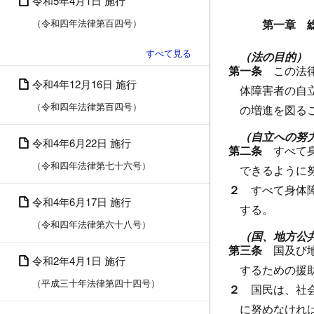
令和5年4月1日 施行
（令和四年法律第百四号）
第一章 
（法の目的）
第一条
この法
令和4年12月16日 施行
体障害者の自
（令和四年法律第百四号）
の増進を図る
（自立への努
令和4年6月22日 施行
第二条
すべて
（令和四年法律第七十六号）
できるように
２
すべて身体
令和4年6月17日 施行
する。
（令和四年法律第六十八号）
（国、地方公
第三条
国及び
令和2年4月1日 施行
するための援
（平成三十年法律第四十四号）
２
国民は、社
に努めなけれ