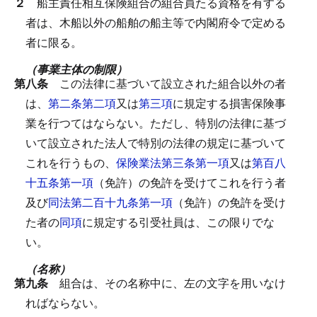
２
船主責任相互保険組合の組合員たる資格を有する
者は、木船以外の船舶の船主等で内閣府令で定める
者に限る。
（事業主体の制限）
第八条
この法律に基づいて設立された組合以外の者
は、
第二条第二項
又は
第三項
に規定する損害保険事
業を行つてはならない。
ただし、特別の法律に基づ
いて設立された法人で特別の法律の規定に基づいて
これを行うもの、
保険業法第三条第一項
又は
第百八
十五条第一項
（免許）の免許を受けてこれを行う者
及び
同法第二百十九条第一項
（免許）の免許を受け
た者の
同項
に規定する引受社員は、この限りでな
い。
（名称）
第九条
組合は、その名称中に、左の文字を用いなけ
ればならない。