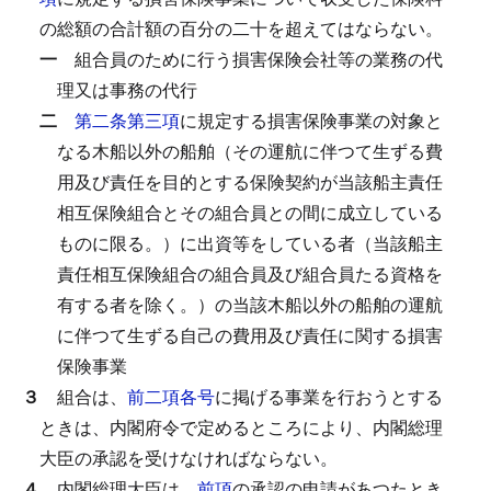
の総額の合計額の百分の二十を超えてはならない。
一
組合員のために行う損害保険会社等の業務の代
理又は事務の代行
二
第二条第三項
に規定する損害保険事業の対象と
なる木船以外の船舶（その運航に伴つて生ずる費
用及び責任を目的とする保険契約が当該船主責任
相互保険組合とその組合員との間に成立している
ものに限る。）に出資等をしている者（当該船主
責任相互保険組合の組合員及び組合員たる資格を
有する者を除く。）の当該木船以外の船舶の運航
に伴つて生ずる自己の費用及び責任に関する損害
保険事業
３
組合は、
前二項各号
に掲げる事業を行おうとする
ときは、内閣府令で定めるところにより、内閣総理
大臣の承認を受けなければならない。
４
内閣総理大臣は、
前項
の承認の申請があつたとき