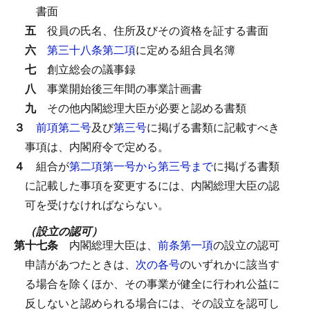
書面
五
役員の氏名、住所及びその資格を証する書面
六
第三十八条第二項
に定める組合員名簿
七
創立総会の議事録
八
事業開始後三年間の事業計画書
九
その他内閣総理大臣が必要と認める書類
３
前項第二号
及び
第三号
に掲げる書類に記載すべき
事項は、内閣府令で定める。
４
組合が
第二項第一号から第三号まで
に掲げる書類
に記載した事項を変更するには、内閣総理大臣の認
可を受けなければならない。
（設立の認可）
第十七条
内閣総理大臣は、
前条第一項
の設立の認可
申請があつたときは、
次の各号
のいずれかに該当す
る場合を除くほか、その事業が健全に行われ公益に
反しないと認められる場合には、その設立を認可し