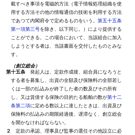
載すべき事項を電磁的方法（電子情報処理組織を使
用する方法その他の情報通信の技術を利用する方法
であつて内閣府令で定めるものをいう。
第五十五条
第一項第三号
を除き、以下同じ。）により提供する
ことができる。
この場合において、当該組合に加入
しようとする者は、当該書面を交付したものとみな
す。
（創立総会）
第十五条
発起人は、定款作成後、組合員になろうと
する者を募集し、出資の全額及び保険料の全部若し
くは一部の払込みが終了した者の数及びその所有
し、又は賃借する保険の目的たる船舶の数が
第十二
条第二項
に定める数以上に達したときは、出資及び
保険料の払込みの期限経過後、遅滞なく、創立総会
を開かなければならない。
２
定款の承認、理事及び監事の選任その他設立に必