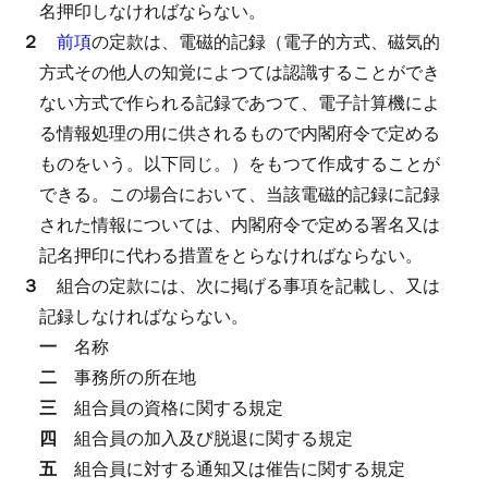
名押印しなければならない。
２
前項
の定款は、電磁的記録（電子的方式、磁気的
方式その他人の知覚によつては認識することができ
ない方式で作られる記録であつて、電子計算機によ
る情報処理の用に供されるもので内閣府令で定める
ものをいう。以下同じ。）をもつて作成することが
できる。
この場合において、当該電磁的記録に記録
された情報については、内閣府令で定める署名又は
記名押印に代わる措置をとらなければならない。
３
組合の定款には、次に掲げる事項を記載し、又は
記録しなければならない。
一
名称
二
事務所の所在地
三
組合員の資格に関する規定
四
組合員の加入及び脱退に関する規定
五
組合員に対する通知又は催告に関する規定