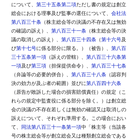
について、
第三十五条第二項
ただし書の規定は創立
総会における理事及び監事の選任について、
会社法
第八百三十条
（株主総会等の決議の不存在又は無効
の確認の訴え）、
第八百三十一条
（株主総会等の決
議の取消しの訴え）、
第八百三十四条
（
第十六号
及
び
第十七号
に係る部分に限る。）（被告）、
第八百
三十五条第一項
（訴えの管轄）、
第八百三十六条第
一項
及び
第三項
（担保提供命令）、
第八百三十七条
（弁論等の必要的併合）、
第八百三十八条
（認容判
決の効力が及ぶ者の範囲）並びに
第八百四十六条
（原告が敗訴した場合の損害賠償責任）の規定（こ
れらの規定中監査役に係る部分を除く。）は創立総
会の決議の不存在若しくは無効の確認又は取消しの
訴えについて、それぞれ準用する。
この場合におい
て、
同法第八百三十一条第一項
中「株主等（当該各
号の株主総会等が創立総会又は種類創立総会である