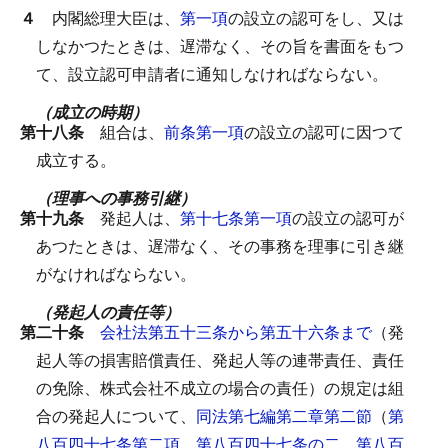
４
内閣総理大臣は、
第一項
の設立の認可をし、又は
しなかつたときは、遅滞なく、その旨を書面をもつ
て、設立認可申請者に通知しなければならない。
（成立の時期）
第十八条
組合は、
前条第一項
の設立の認可に因つて
成立する。
（理事への事務引継）
第十九条
発起人は、
第十七条第一項
の設立の認可が
あつたときは、遅滞なく、その事務を理事に引き継
がなければならない。
（発起人の責任等）
第二十条
会社法第五十三条から第五十六条まで
（発
起人等の損害賠償責任、発起人等の連帯責任、責任
の免除、株式会社不成立の場合の責任）の規定は組
合の発起人について、
同法第七編第二章第二節
（
第
八百四十七条第二項
、
第八百四十七条の二
、
第八百