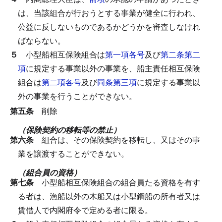
は、当該組合が行おうとする事業が健全に行われ、
公益に反しないものであるかどうかを審査しなけれ
ばならない。
５
小型船相互保険組合は
第一項各号
及び
第二条第二
項
に規定する事業以外の事業を、船主責任相互保険
組合は
第二項各号
及び
同条第三項
に規定する事業以
外の事業を行うことができない。
第五条
削除
（保険契約の移転等の禁止）
第六条
組合は、その保険契約を移転し、又はその事
業を譲渡することができない。
（組合員の資格）
第七条
小型船相互保険組合の組合員たる資格を有す
る者は、漁船以外の木船又は小型鋼船の所有者又は
賃借人で内閣府令で定める者に限る。