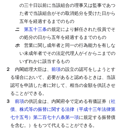
の三十日以前に当該組合の理事又は監事であつ
た者で当該組合がその取消処分を受けた日から
五年を経過するまでのもの
ニ
第五十三条
の規定により解任された役員でそ
の処分の日から五年を経過するまでのもの
ホ
営業に関し成年者と同一の行為能力を有しな
い未成年者でその法定代理人がイからニまでの
いずれかに該当するもの
２
内閣総理大臣は、
前項
の設立の認可をしようとす
る場合において、必要があると認めるときは、当該
認可を申請した者に対して、相当の金額を供託させ
ることができる。
３
前項
の供託金は、内閣府令で定める有価証券（
社
債、株式等の振替に関する法律（平成十三年法律第
七十五号）第二百七十八条第一項
に規定する振替債
を含む。）をもつて代えることができる。