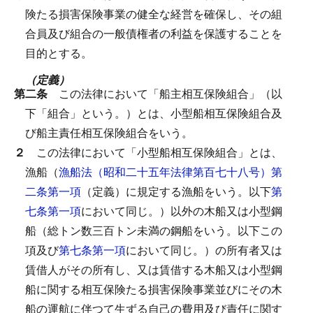
険たる損害保険事業の健全な経営を確保し、その組
合員及び組合の一般債権者の利益を保護することを
目的とする。
（定義）
第二条
この法律において「船主相互保険組合」（以
下「組合」という。）とは、小型船相互保険組合及
び船主責任相互保険組合をいう。
２
この法律において「小型船相互保険組合」とは、
漁船（
漁船法（昭和二十五年法律第百七十八号）第
二条第一項
（定義）に規定する漁船をいう。以下
第
七条第一項
において同じ。）以外の木船又は小型鋼
船（総トン数三百トン未満の鋼船をいう。以下この
項及び
第七条第一項
において同じ。）の所有者又は
賃借人がその所有し、又は賃借する木船又は小型鋼
船に関する相互保険たる損害保険事業並びにその木
船の運航に伴つて生ずる自己の費用及び責任に関す