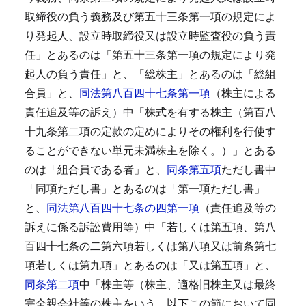
取締役の負う義務及び第五十三条第一項の規定によ
り発起人、設立時取締役又は設立時監査役の負う責
任」とあるのは「第五十三条第一項の規定により発
起人の負う責任」と、「総株主」とあるのは「総組
合員」と、
同法第八百四十七条第一項
（株主による
責任追及等の訴え）中「株式を有する株主（第百八
十九条第二項の定款の定めによりその権利を行使す
ることができない単元未満株主を除く。）」とある
のは「組合員である者」と、
同条第五項
ただし書中
「同項ただし書」とあるのは「第一項ただし書」
と、
同法第八百四十七条の四第一項
（責任追及等の
訴えに係る訴訟費用等）中「若しくは第五項、第八
百四十七条の二第六項若しくは第八項又は前条第七
項若しくは第九項」とあるのは「又は第五項」と、
同条第二項
中「株主等（株主、適格旧株主又は最終
完全親会社等の株主をいう。以下この節において同