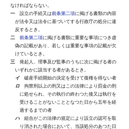
なければならない。
一
設立の手続又は
前条第二項
に掲げる書類の内容
が法令又は法令に基づいてする行政庁の処分に違
反するとき。
二
前条第二項
に掲げる書類に重要な事項につき虚
偽の記載があり、若しくは重要な事項の記載が欠
けているとき。
三
発起人、理事及び監事のうちに次に掲げる者の
いずれかに該当する者があるとき。
イ
破産手続開始の決定を受けて復権を得ない者
ロ
拘禁刑以上の刑又はこの法律により罰金の刑
に処せられ、その執行の終わつた後又は執行を
受けることがないこととなつた日から五年を経
過するまでの者
ハ
組合がこの法律の規定により設立の認可を取
り消された場合において、当該処分のあつた日