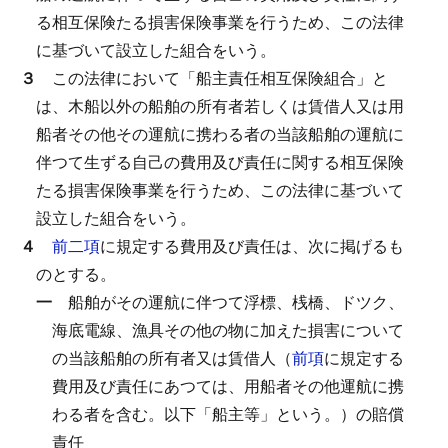
る相互保険たる損害保険事業を行うため、この法律
に基づいて設立した組合をいう。
３
この法律において「船主責任相互保険組合」と
は、木船以外の船舶の所有者若しくは賃借人又は用
船者その他その運航に携わる者の当該船舶の運航に
伴つて生ずる自己の費用及び責任に関する相互保険
たる損害保険事業を行うため、この法律に基づいて
設立した組合をいう。
４
前二項
に規定する費用及び責任は、次に掲げるも
のとする。
一
船舶がその運航に伴つて浮標、桟橋、ドツク、
海底電線、漁具その他の物に加えた損害について
の当該船舶の所有者又は賃借人（
前項
に規定する
費用及び責任にあつては、用船者その他運航に携
わる者を含む。以下「船主等」という。）の賠償
責任