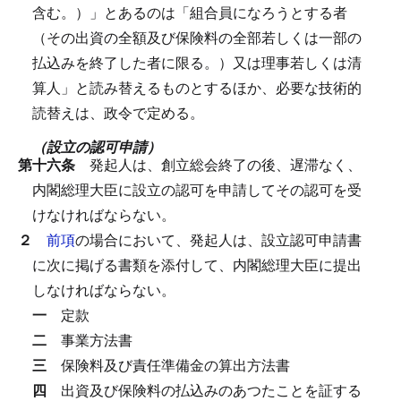
含む。）」とあるのは「組合員になろうとする者
（その出資の全額及び保険料の全部若しくは一部の
払込みを終了した者に限る。）又は理事若しくは清
算人」と読み替えるものとするほか、必要な技術的
読替えは、政令で定める。
（設立の認可申請）
第十六条
発起人は、創立総会終了の後、遅滞なく、
内閣総理大臣に設立の認可を申請してその認可を受
けなければならない。
２
前項
の場合において、発起人は、設立認可申請書
に次に掲げる書類を添付して、内閣総理大臣に提出
しなければならない。
一
定款
二
事業方法書
三
保険料及び責任準備金の算出方法書
四
出資及び保険料の払込みのあつたことを証する