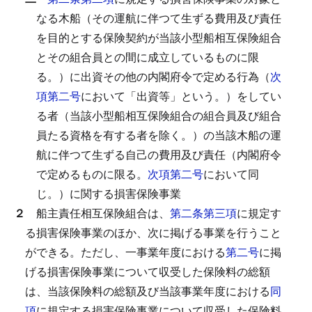
なる木船（その運航に伴つて生ずる費用及び責任
を目的とする保険契約が当該小型船相互保険組合
とその組合員との間に成立しているものに限
る。）に出資その他の内閣府令で定める行為（
次
項第二号
において「出資等」という。）をしてい
る者（当該小型船相互保険組合の組合員及び組合
員たる資格を有する者を除く。）の当該木船の運
航に伴つて生ずる自己の費用及び責任（内閣府令
で定めるものに限る。
次項第二号
において同
じ。）に関する損害保険事業
２
船主責任相互保険組合は、
第二条第三項
に規定す
る損害保険事業のほか、次に掲げる事業を行うこと
ができる。
ただし、一事業年度における
第二号
に掲
げる損害保険事業について収受した保険料の総額
は、当該保険料の総額及び当該事業年度における
同
項
に規定する損害保険事業について収受した保険料