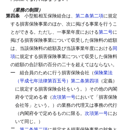
（業務の制限）
第四条
小型船相互保険組合は、
第二条第二項
に規定
する損害保険事業のほか、次に掲げる事業を行うこ
とができる。
ただし、一事業年度における
第二号
に
掲げる損害保険事業について収受した保険料の総額
は、当該保険料の総額及び当該事業年度における
同
項
に規定する損害保険事業について収受した保険料
の総額の合計額の百分の二十を超えてはならない。
一
組合員のために行う損害保険会社（
保険業法
（平成七年法律第百五号）第二条第四項
（定義）
に規定する損害保険会社をいう。）その他の内閣
府令で定める者（
次項第一号
において「損害保険
会社等」という。）の業務の代理又は事務の代行
（内閣府令で定めるものに限る。
次項第一号
にお
いて同じ。）
二
第二条第二項
に規定する損害保険事業の対象と