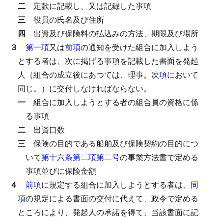
二
定款に記載し、又は記録した事項
三
役員の氏名及び住所
四
出資及び保険料の払込みの方法、期限及び場所
３
第一項
又は
前項
の通知を受けた組合に加入しよう
とする者は、次に掲げる事項を記載した書面を発起
人（組合の成立後にあつては、理事。
次項
において
同じ。）に交付しなければならない。
一
組合に加入しようとする者の組合員の資格に係
る事項
二
出資口数
三
保険の目的である船舶及び保険契約の目的につ
いて
第十六条第二項第二号
の事業方法書で定める
事項並びに保険金額
４
前項
に規定する組合に加入しようとする者は、
同
項
の規定による書面の交付に代えて、政令で定める
ところにより、発起人の承諾を得て、当該書面に記