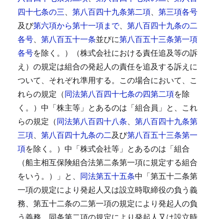
四十七条の三
、
第八百四十九条第二項
、
第三項各号
及び
第六項から第十一項まで
、
第八百四十九条の二
各号
、
第八百五十一条
並びに
第八百五十三条第一項
各号
を除く。）（株式会社における責任追及等の訴
え）の規定は組合の発起人の責任を追及する訴えに
ついて、それぞれ準用する。
この場合において、こ
れらの規定（
同法第八百四十七条の四第二項
を除
く。）中「株主等」とあるのは「組合員」と、これ
らの規定（
同法第八百四十八条
、
第八百四十九条第
三項
、
第八百四十九条の二
及び
第八百五十三条第一
項
を除く。）中「株式会社等」とあるのは「組合
（船主相互保険組合法第二条第一項に規定する組合
をいう。）」と、
同法第五十五条
中「第五十二条第
一項の規定により発起人又は設立時取締役の負う義
務、第五十二条の二第一項の規定により発起人の負
う義務、同条第二項の規定により発起人又は設立時