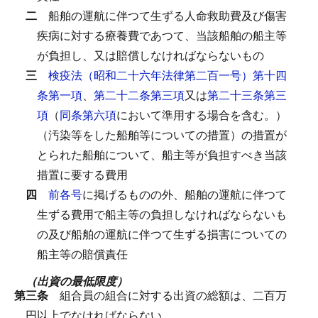
二
船舶の運航に伴つて生ずる人命救助費及び傷害
疾病に対する療養費であつて、当該船舶の船主等
が負担し、又は賠償しなければならないもの
三
検疫法（昭和二十六年法律第二百一号）第十四
条第一項
、
第二十二条第三項
又は
第二十三条第三
項
（
同条第六項
において準用する場合を含む。）
（汚染等をした船舶等についての措置）の措置が
とられた船舶について、船主等が負担すべき当該
措置に要する費用
四
前各号
に掲げるものの外、船舶の運航に伴つて
生ずる費用で船主等の負担しなければならないも
の及び船舶の運航に伴つて生ずる損害についての
船主等の賠償責任
（出資の最低限度）
第三条
組合員の組合に対する出資の総額は、二百万
円以上でなければならない。