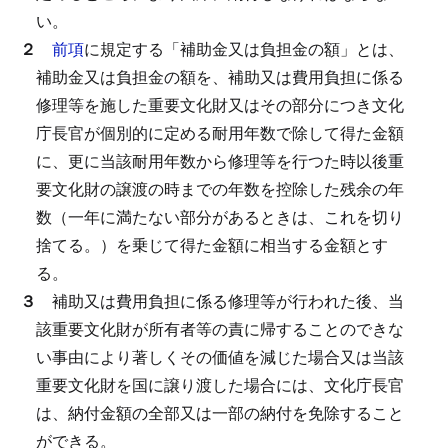
い。
２
前項
に規定する「補助金又は負担金の額」とは、
補助金又は負担金の額を、補助又は費用負担に係る
修理等を施した重要文化財又はその部分につき文化
庁長官が個別的に定める耐用年数で除して得た金額
に、更に当該耐用年数から修理等を行つた時以後重
要文化財の譲渡の時までの年数を控除した残余の年
数（一年に満たない部分があるときは、これを切り
捨てる。）を乗じて得た金額に相当する金額とす
る。
３
補助又は費用負担に係る修理等が行われた後、当
該重要文化財が所有者等の責に帰することのできな
い事由により著しくその価値を減じた場合又は当該
重要文化財を国に譲り渡した場合には、文化庁長官
は、納付金額の全部又は一部の納付を免除すること
ができる。