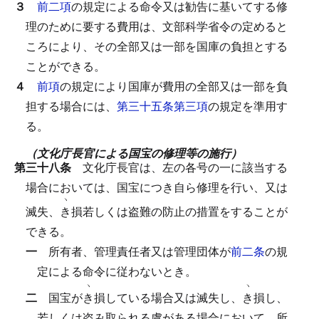
３
前二項
の規定による命令又は勧告に基いてする修
理のために要する費用は、文部科学省令の定めると
ころにより、その全部又は一部を国庫の負担とする
ことができる。
４
前項
の規定により国庫が費用の全部又は一部を負
担する場合には、
第三十五条第三項
の規定を準用す
る。
（文化庁長官による国宝の修理等の施行）
第三十八条
文化庁長官は、左の各号の一に該当する
場合においては、国宝につき自ら修理を行い、又は
ヽ
滅失、
き
損若しくは盗難の防止の措置をすることが
できる。
一
所有者、管理責任者又は管理団体が
前二条
の規
定による命令に従わないとき。
ヽ
ヽ
二
国宝が
き
損している場合又は滅失し、
き
損し、
若しくは盗み取られる虞がある場合において、所