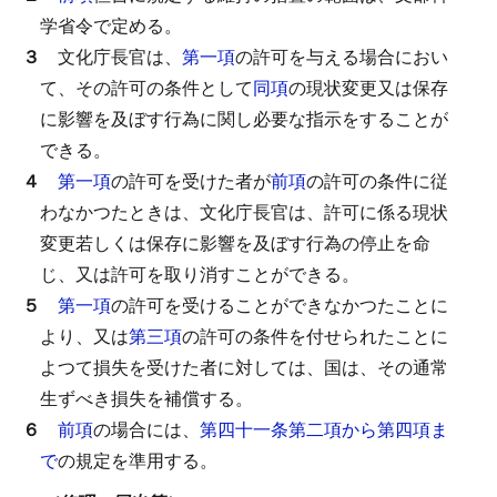
学省令で定める。
３
文化庁長官は、
第一項
の許可を与える場合におい
て、その許可の条件として
同項
の現状変更又は保存
に影響を及ぼす行為に関し必要な指示をすることが
できる。
４
第一項
の許可を受けた者が
前項
の許可の条件に従
わなかつたときは、文化庁長官は、許可に係る現状
変更若しくは保存に影響を及ぼす行為の停止を命
じ、又は許可を取り消すことができる。
５
第一項
の許可を受けることができなかつたことに
より、又は
第三項
の許可の条件を付せられたことに
よつて損失を受けた者に対しては、国は、その通常
生ずべき損失を補償する。
６
前項
の場合には、
第四十一条第二項から第四項ま
で
の規定を準用する。