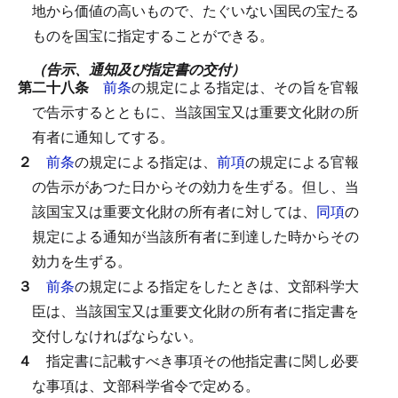
地から価値の高いもので、たぐいない国民の宝たる
ものを国宝に指定することができる。
（告示、通知及び指定書の交付）
第二十八条
前条
の規定による指定は、その旨を官報
で告示するとともに、当該国宝又は重要文化財の所
有者に通知してする。
２
前条
の規定による指定は、
前項
の規定による官報
の告示があつた日からその効力を生ずる。
但し、当
該国宝又は重要文化財の所有者に対しては、
同項
の
規定による通知が当該所有者に到達した時からその
効力を生ずる。
３
前条
の規定による指定をしたときは、文部科学大
臣は、当該国宝又は重要文化財の所有者に指定書を
交付しなければならない。
４
指定書に記載すべき事項その他指定書に関し必要
な事項は、文部科学省令で定める。