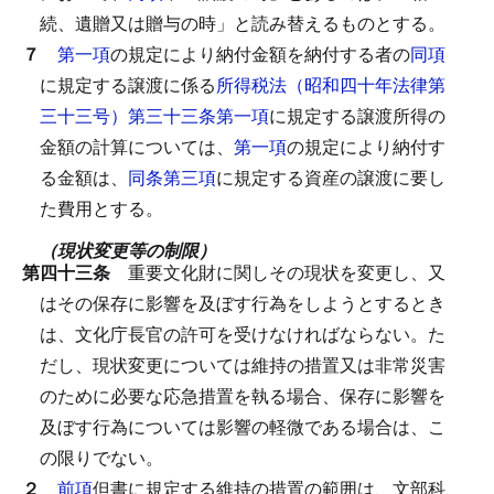
続、遺贈又は贈与の時」と読み替えるものとする。
７
第一項
の規定により納付金額を納付する者の
同項
に規定する譲渡に係る
所得税法（昭和四十年法律第
三十三号）第三十三条第一項
に規定する譲渡所得の
金額の計算については、
第一項
の規定により納付す
る金額は、
同条第三項
に規定する資産の譲渡に要し
た費用とする。
（現状変更等の制限）
第四十三条
重要文化財に関しその現状を変更し、又
はその保存に影響を及ぼす行為をしようとするとき
は、文化庁長官の許可を受けなければならない。
た
だし、現状変更については維持の措置又は非常災害
のために必要な応急措置を執る場合、保存に影響を
及ぼす行為については影響の軽微である場合は、こ
の限りでない。
２
前項
但書に規定する維持の措置の範囲は、文部科