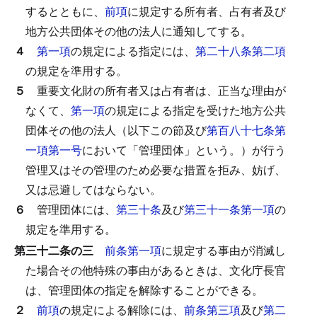
するとともに、
前項
に規定する所有者、占有者及び
地方公共団体その他の法人に通知してする。
４
第一項
の規定による指定には、
第二十八条第二項
の規定を準用する。
５
重要文化財の所有者又は占有者は、正当な理由が
なくて、
第一項
の規定による指定を受けた地方公共
団体その他の法人（以下この節及び
第百八十七条第
一項第一号
において「管理団体」という。）が行う
管理又はその管理のため必要な措置を拒み、妨げ、
又は忌避してはならない。
６
管理団体には、
第三十条
及び
第三十一条第一項
の
規定を準用する。
第三十二条の三
前条第一項
に規定する事由が消滅し
た場合その他特殊の事由があるときは、文化庁長官
は、管理団体の指定を解除することができる。
２
前項
の規定による解除には、
前条第三項
及び
第二