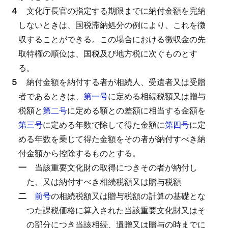
４
文化庁長官の指定する期限までに納付金額を完納
しないときは、国税滞納処分の例により、これを徴
収することができる。
この場合における徴収金の先
取特権の順位は、国税及び地方税に次ぐものとす
る。
５
納付金額を納付する者が相続人、受遺者又は受贈
者であるときは、
第一号
に定める相続税額又は贈与
税額と
第二号
に定める額との差額に相当する金額を
第三号
に定める年数で除して得た金額に
第四号
に定
める年数を乗じて得た金額をその者が納付すべき納
付金額から控除するものとする。
一
当該重要文化財の取得につきその者が納付し
た、又は納付すべき相続税額又は贈与税額
二
前号
の相続税額又は贈与税額の計算の基礎とな
つた課税価格に算入された当該重要文化財又はそ
の部分につき当該相続、遺贈又は贈与の時までに