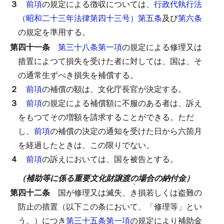
３
前項
の規定による徴収については、
行政代執行法
（昭和二十三年法律第四十三号）第五条
及び
第六条
の規定を準用する。
第四十一条
第三十八条第一項
の規定による修理又は
措置によつて損失を受けた者に対しては、国は、そ
の通常生ずべき損失を補償する。
２
前項
の補償の額は、文化庁長官が決定する。
３
前項
の規定による補償額に不服のある者は、訴え
をもつてその増額を請求することができる。
ただ
し、
前項
の補償の決定の通知を受けた日から六箇月
を経過したときは、この限りでない。
４
前項
の訴えにおいては、国を被告とする。
（補助等に係る重要文化財譲渡の場合の納付金）
ヽ
第四十二条
国が修理又は滅失、
き
損若しくは盗難の
防止の措置（以下この条において、「修理等」とい
う。）につき
第三十五条第一項
の規定により補助金