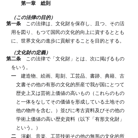
第一章 総則
（この法律の目的）
第一条
この法律は、文化財を保存し、且つ、その活
用を図り、もつて国民の文化的向上に資するととも
に、世界文化の進歩に貢献することを目的とする。
（文化財の定義）
第二条
この法律で「文化財」とは、次に掲げるもの
をいう。
一
建造物、絵画、彫刻、工芸品、書跡、典籍、古
文書その他の有形の文化的所産で我が国にとつて
歴史上又は芸術上価値の高いもの（これらのもの
と一体をなしてその価値を形成している土地その
他の物件を含む。）並びに考古資料及びその他の
学術上価値の高い歴史資料（以下「有形文化財」
という。）
二
演劇、音楽、工芸技術その他の無形の文化的所