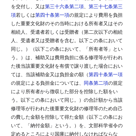
を交付し、又は
第三十六条第二項
、
第三十七条第三
項
若しくは
第四十条第一項
の規定により費用を負担
した重要文化財のその当時における所有者又はその
相続人、受遺者若しくは受贈者（第二次以下の相続
人、受遺者又は受贈者を含む。以下この条において
同じ。）（以下この条において、「所有者等」とい
う。）は、補助又は費用負担に係る修理等が行われ
た後当該重要文化財を有償で譲り渡した場合におい
ては、当該補助金又は負担金の額（
第四十条第一項
の規定による負担金については、
同条第二項
の規定
により所有者から徴収した部分を控除した額をい
う。以下この条において同じ。）の合計額から当該
修理等が行われた後重要文化財の修理等のため自己
の費した金額を控除して得た金額（以下この条にお
いて、「納付金額」という。）を、文部科学省令の
定めるところにより国庫に納付しなければならな