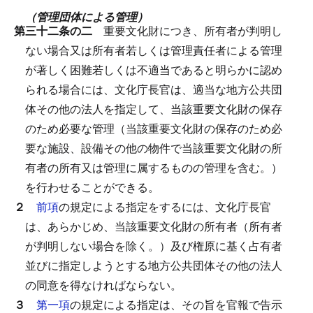
（管理団体による管理）
第三十二条の二
重要文化財につき、所有者が判明し
ない場合又は所有者若しくは管理責任者による管理
が著しく困難若しくは不適当であると明らかに認め
られる場合には、文化庁長官は、適当な地方公共団
体その他の法人を指定して、当該重要文化財の保存
のため必要な管理（当該重要文化財の保存のため必
要な施設、設備その他の物件で当該重要文化財の所
有者の所有又は管理に属するものの管理を含む。）
を行わせることができる。
２
前項
の規定による指定をするには、文化庁長官
は、あらかじめ、当該重要文化財の所有者（所有者
が判明しない場合を除く。）及び権原に基く占有者
並びに指定しようとする地方公共団体その他の法人
の同意を得なければならない。
３
第一項
の規定による指定は、その旨を官報で告示