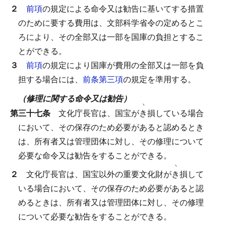
２
前項
の規定による命令又は勧告に基いてする措置
のために要する費用は、文部科学省令の定めるとこ
ろにより、その全部又は一部を国庫の負担とするこ
とができる。
３
前項
の規定により国庫が費用の全部又は一部を負
担する場合には、
前条第三項
の規定を準用する。
（修理に関する命令又は勧告）
ヽ
第三十七条
文化庁長官は、国宝が
き
損している場合
において、その保存のため必要があると認めるとき
は、所有者又は管理団体に対し、その修理について
必要な命令又は勧告をすることができる。
ヽ
２
文化庁長官は、国宝以外の重要文化財が
き
損して
いる場合において、その保存のため必要があると認
めるときは、所有者又は管理団体に対し、その修理
について必要な勧告をすることができる。