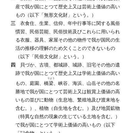
産で我が国にとつて歴史上又は芸術上価値の高い
もの（以下「無形文化財」という。）
三
衣食住、生業、信仰、年中行事等に関する風俗
慣習、民俗芸能、民俗技術及びこれらに用いられ
る衣服、器具、家屋その他の物件で我が国民の生
活の推移の理解のため欠くことのできないもの
（以下「民俗文化財」という。）
四
貝づか、古墳、都城跡、城跡、旧宅その他の遺
跡で我が国にとつて歴史上又は学術上価値の高い
りよう
もの、庭園、橋
梁
、峡谷、海浜、山岳その他の名
勝地で我が国にとつて芸術上又は観賞上価値の高
いもの並びに動物（生息地、繁殖地及び渡来地を
含む。）、植物（自生地を含む。）及び地質鉱物
（特異な自然の現象の生じている土地を含む。）
で我が国にとつて学術上価値の高いもの（以下
「記念物」という。）