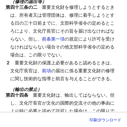
（修理の届出等）
第四十三条の二
重要文化財を修理しようとするとき
は、所有者又は管理団体は、修理に着手しようとす
る日の三十日前までに、文部科学省令の定めるとこ
ろにより、文化庁長官にその旨を届け出なければな
らない。
但し、
前条第一項
の規定により許可を受け
なければならない場合その他文部科学省令の定める
場合は、この限りでない。
２
重要文化財の保護上必要があると認めるときは、
文化庁長官は、
前項
の届出に係る重要文化財の修理
に関し技術的な指導と助言を与えることができる。
（輸出の禁止）
第四十四条
重要文化財は、輸出してはならない。
但
し、文化庁長官が文化の国際的交流その他の事由に
より特に必要と認めて許可した場合は、この限りで
ない。
印刷
ダウンロード