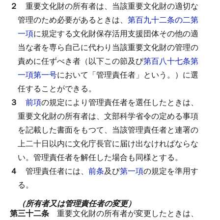
２
重要文化財の所有者は、当該重要文化財の適切な
管理のため必要があるときは、
第百九十二条の二第
一項
に規定する文化財保存活用支援団体その他の適
当な者を専ら自己に代わり当該重要文化財の管理の
責めに任ずべき者（以下この節及び
第百八十七条第
一項第一号
において「管理責任者」という。）に選
任することができる。
３
前項
の規定により管理責任者を選任したときは、
重要文化財の所有者は、文部科学省令の定める事項
を記載した書面をもつて、当該管理責任者と連署の
上二十日以内に文化庁長官に届け出なければならな
い。
管理責任者を解任した場合も同様とする。
４
管理責任者には、
前条
及び
第一項
の規定を準用す
る。
（所有者又は管理責任者の変更）
第三十二条
重要文化財の所有者が変更したときは、