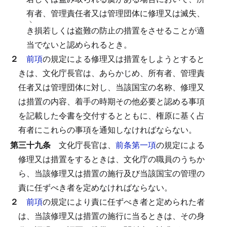
有者、管理責任者又は管理団体に修理又は滅失、
ヽ
き
損若しくは盗難の防止の措置をさせることが適
当でないと認められるとき。
２
前項
の規定による修理又は措置をしようとすると
きは、文化庁長官は、あらかじめ、所有者、管理責
任者又は管理団体に対し、当該国宝の名称、修理又
は措置の内容、着手の時期その他必要と認める事項
を記載した令書を交付するとともに、権原に基く占
有者にこれらの事項を通知しなければならない。
第三十九条
文化庁長官は、
前条第一項
の規定による
修理又は措置をするときは、文化庁の職員のうちか
ら、当該修理又は措置の施行及び当該国宝の管理の
責に任ずべき者を定めなければならない。
２
前項
の規定により責に任ずべき者と定められた者
は、当該修理又は措置の施行に当るときは、その身