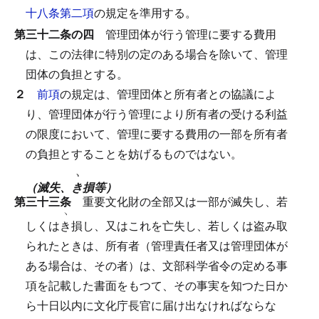
十八条第二項
の規定を準用する。
第三十二条の四
管理団体が行う管理に要する費用
は、この法律に特別の定のある場合を除いて、管理
団体の負担とする。
２
前項
の規定は、管理団体と所有者との協議によ
り、管理団体が行う管理により所有者の受ける利益
の限度において、管理に要する費用の一部を所有者
の負担とすることを妨げるものではない。
ヽ
（滅失、
き
損等）
第三十三条
重要文化財の全部又は一部が滅失し、若
ヽ
しくは
き
損し、又はこれを亡失し、若しくは盗み取
られたときは、所有者（管理責任者又は管理団体が
ある場合は、その者）は、文部科学省令の定める事
項を記載した書面をもつて、その事実を知つた日か
ら十日以内に文化庁長官に届け出なければならな