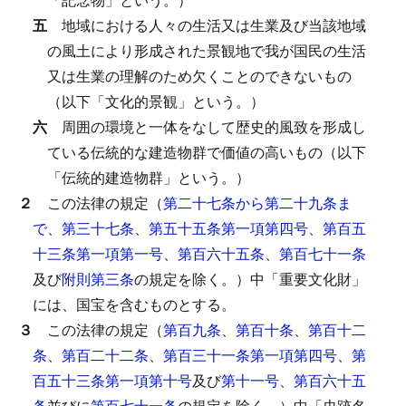
五
地域における人々の生活又は生業及び当該地域
の風土により形成された景観地で我が国民の生活
又は生業の理解のため欠くことのできないもの
（以下「文化的景観」という。）
六
周囲の環境と一体をなして歴史的風致を形成し
ている伝統的な建造物群で価値の高いもの（以下
「伝統的建造物群」という。）
２
この法律の規定（
第二十七条から第二十九条ま
で
、
第三十七条
、
第五十五条第一項第四号
、
第百五
十三条第一項第一号
、
第百六十五条
、
第百七十一条
及び
附則第三条
の規定を除く。）中「重要文化財」
には、国宝を含むものとする。
３
この法律の規定（
第百九条
、
第百十条
、
第百十二
条
、
第百二十二条
、
第百三十一条第一項第四号
、
第
百五十三条第一項第十号
及び
第十一号
、
第百六十五
条
並びに
第百七十一条
の規定を除く。）中「史跡名