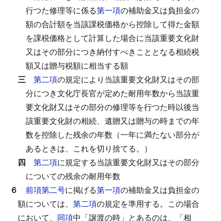
行つた修理等に係る
第一項
の補助金又は負担金の
額の合計額を当該課税価格から控除して得た金額
を課税価格として計算した場合に当該重要文化財
又はその部分につき納付すべきこととなる相続税
額又は贈与税額に相当する額
三
第二項
の規定により当該重要文化財又はその部
分につき文化庁長官が定めた耐用年数から当該重
要文化財又はその部分の修理等を行つた時以後当
該重要文化財の相続、遺贈又は贈与の時までの年
数を控除した残余の年数（一年に満たない部分が
あるときは、これを切り捨てる。）
四
第二項
に規定する当該重要文化財又はその部分
についての残余の耐用年数
６
前項第二号
に掲げる
第一項
の補助金又は負担金の
額については、
第二項
の規定を準用する。
この場合
において、
同項
中「譲渡の時」とあるのは、「相