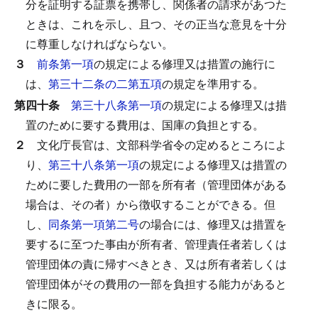
分を証明する証票を携帯し、関係者の請求があつた
ときは、これを示し、且つ、その正当な意見を十分
に尊重しなければならない。
３
前条第一項
の規定による修理又は措置の施行に
は、
第三十二条の二第五項
の規定を準用する。
第四十条
第三十八条第一項
の規定による修理又は措
置のために要する費用は、国庫の負担とする。
２
文化庁長官は、文部科学省令の定めるところによ
り、
第三十八条第一項
の規定による修理又は措置の
ために要した費用の一部を所有者（管理団体がある
場合は、その者）から徴収することができる。
但
し、
同条第一項第二号
の場合には、修理又は措置を
要するに至つた事由が所有者、管理責任者若しくは
管理団体の責に帰すべきとき、又は所有者若しくは
管理団体がその費用の一部を負担する能力があると
きに限る。