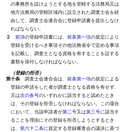
の事務所を設けようとする地を管轄する法務局又は
地方法務局の管轄区域内に設立された調査士会を経
由して、調査士会連合会に登録申請書を提出しなけ
ればならない。
２
前項
の登録申請書には、
前条第一項
の規定により
登録を受けるべき事項その他法務省令で定める事項
を記載し、調査士となる資格を有することを証する
書類を添付しなければならない。
（登録の拒否）
第十条
調査士会連合会は、
前条第一項
の規定による
登録の申請をした者が調査士となる資格を有せず、
又は
次の各号
のいずれかに該当すると認めたとき
は、その登録を拒否しなければならない。
この場合
において、当該申請者が
第二号
又は
第三号
に該当す
ることを理由にその登録を拒否しようとするとき
は、
第六十二条
に規定する登録審査会の議決に基づ