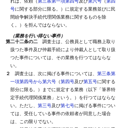
れば、依頼（
第三条第一項第四号
及び
第六号
（
第四
号
に関する部分に限る。）に規定する業務並びに民
間紛争解決手続代理関係業務に関するものを除
く。）を拒んではならない。
（業務を行い得ない事件）
第二十二条の二
調査士は、公務員として職務上取り
扱つた事件及び仲裁手続により仲裁人として取り扱
つた事件については、その業務を行つてはならな
い。
２
調査士は、次に掲げる事件については、
第三条第
一項第四号から第六号
（
第四号
及び
第五号
に関する
部分に限る。）までに規定する業務（以下「筆界特
定手続代理関係業務」という。）を行つてはならな
い。
ただし、
第三号
及び
第七号
に掲げる事件につい
ては、受任している事件の依頼者が同意した場合
は、この限りでない。