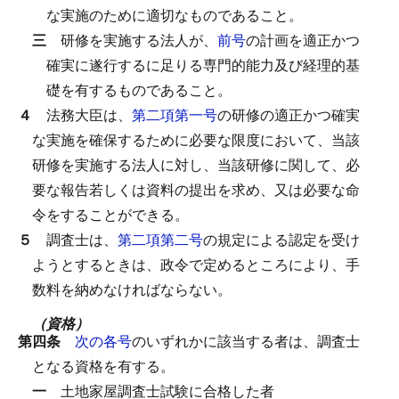
な実施のために適切なものであること。
三
研修を実施する法人が、
前号
の計画を適正かつ
確実に遂行するに足りる専門的能力及び経理的基
礎を有するものであること。
４
法務大臣は、
第二項第一号
の研修の適正かつ確実
な実施を確保するために必要な限度において、当該
研修を実施する法人に対し、当該研修に関して、必
要な報告若しくは資料の提出を求め、又は必要な命
令をすることができる。
５
調査士は、
第二項第二号
の規定による認定を受け
ようとするときは、政令で定めるところにより、手
数料を納めなければならない。
（資格）
第四条
次の各号
のいずれかに該当する者は、調査士
となる資格を有する。
一
土地家屋調査士試験に合格した者