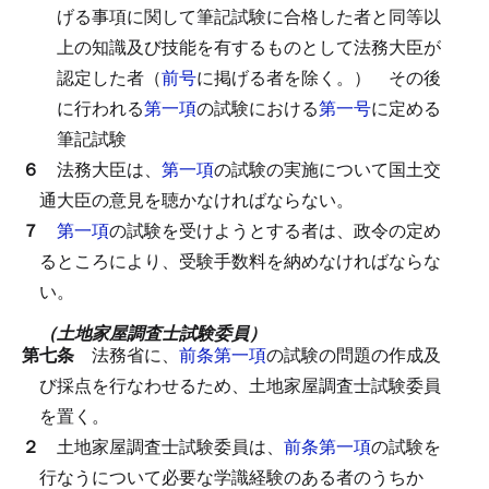
げる事項に関して筆記試験に合格した者と同等以
上の知識及び技能を有するものとして法務大臣が
認定した者（
前号
に掲げる者を除く。）
その後
に行われる
第一項
の試験における
第一号
に定める
筆記試験
６
法務大臣は、
第一項
の試験の実施について国土交
通大臣の意見を聴かなければならない。
７
第一項
の試験を受けようとする者は、政令の定め
るところにより、受験手数料を納めなければならな
い。
（土地家屋調査士試験委員）
第七条
法務省に、
前条第一項
の試験の問題の作成及
び採点を行なわせるため、土地家屋調査士試験委員
を置く。
２
土地家屋調査士試験委員は、
前条第一項
の試験を
行なうについて必要な学識経験のある者のうちか