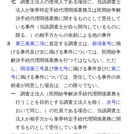
七
調査士法人の使用人である場合に、当該調査士
法人が筆界特定手続代理関係業務又は民間紛争解
決手続代理関係業務に関するものとして受任して
いる事件（当該調査士が自ら関与しているものに
限る。）の相手方からの依頼による他の事件
３
第三条第二項
に規定する調査士は、
前項各号
に掲
げる事件及び次に掲げる事件については、民間紛争
解決手続代理関係業務を行つてはならない。
ただ
し、
同項第三号
及び
第七号
に掲げる事件並びに
第二
号
に掲げる事件については、受任している事件の依
頼者が同意した場合は、この限りでない。
一
調査士法人（民間紛争解決手続代理関係業務を
行うことを目的とする調査士法人を除く。
次号
に
おいて同じ。）の社員である場合に、当該調査士
法人が相手方から筆界特定手続代理関係業務に関
するものとして受任している事件