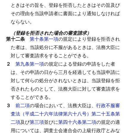
ときはその旨を、登録を拒否したときはその旨及び
その理由を当該申請者に書面により通知しなければ
ならない。
（登録を拒否された場合の審査請求）
第十二条
第十条第一項
の規定により登録を拒否され
た者は、当該処分に不服があるときは、法務大臣に
対して審査請求をすることができる。
２
第九条第一項
の規定による登録の申請をした者
は、その申請の日から三月を経過しても当該申請に
対して何らの処分がされないときは、当該登録を拒
否されたものとして、法務大臣に対して審査請求を
することができる。
３
前二項
の場合において、法務大臣は、
行政不服審
査法（平成二十六年法律第六十八号）第二十五条第
二項
及び
第三項
並びに
第四十六条第二項
の規定の適
用については、調査士会連合会の上級行政庁とみな