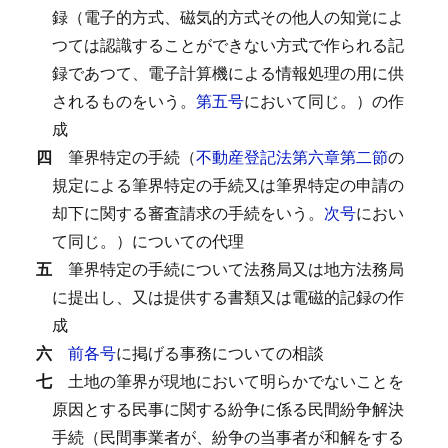
録（電子的方式、磁気的方式その他人の知覚によ
つては認識することができない方式で作られる記
録であつて、電子計算機による情報処理の用に供
されるものをいう。
第五号
において同じ。）の作
成
四
筆界特定の手続（
不動産登記法第六章第二節
の
規定による筆界特定の手続又は筆界特定の申請の
却下に関する審査請求の手続をいう。
次号
におい
て同じ。）についての代理
五
筆界特定の手続について法務局又は地方法務局
に提出し、又は提供する書類又は電磁的記録の作
成
六
前各号
に掲げる事務についての相談
七
土地の筆界が現地において明らかでないことを
原因とする民事に関する紛争に係る民間紛争解決
手続（民間事業者が、紛争の当事者が和解をする