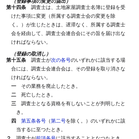
（登録事項の変更の届出）
第十四条
調査士は、土地家屋調査士名簿に登録を受
けた事項に変更（所属する調査士会の変更を除
く。）が生じたときは、遅滞なく、所属する調査士
会を経由して、調査士会連合会にその旨を届け出な
ければならない。
（登録の取消し）
第十五条
調査士が
次の各号
のいずれかに該当する場
合には、調査士会連合会は、その登録を取り消さな
ければならない。
一
その業務を廃止したとき。
二
死亡したとき。
三
調査士となる資格を有しないことが判明したと
き。
四
第五条各号
（
第二号
を除く。）のいずれかに該
当するに至つたとき。
２
調査士が
前項各号
に該当することとなつたとき