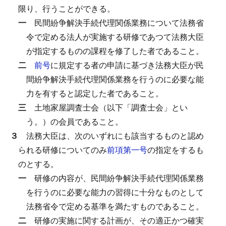
限り、行うことができる。
一
民間紛争解決手続代理関係業務について法務省
令で定める法人が実施する研修であつて法務大臣
が指定するものの課程を修了した者であること。
二
前号
に規定する者の申請に基づき法務大臣が民
間紛争解決手続代理関係業務を行うのに必要な能
力を有すると認定した者であること。
三
土地家屋調査士会（以下「調査士会」とい
う。）の会員であること。
３
法務大臣は、次のいずれにも該当するものと認め
られる研修についてのみ
前項第一号
の指定をするも
のとする。
一
研修の内容が、民間紛争解決手続代理関係業務
を行うのに必要な能力の習得に十分なものとして
法務省令で定める基準を満たすものであること。
二
研修の実施に関する計画が、その適正かつ確実