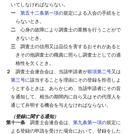
いてしなければならない。
一
第五十二条第一項
の規定による入会の手続をと
らないとき。
二
心身の故障により調査士の業務を行うことがで
きないとき。
三
調査士の信用又は品位を害するおそれがあると
きその他調査士の職責に照らし調査士としての適
格性を欠くとき。
２
調査士会連合会は、当該申請者が
前項第二号
又は
第三号
に該当することを理由にその登録を拒否しよ
うとするときは、あらかじめ、当該申請者にその旨
を通知して、相当の期間内に自ら又はその代理人を
通じて弁明する機会を与えなければならない。
（登録に関する通知）
第十一条
調査士会連合会は、
第九条第一項
の規定に
よる登録の申請を受けた場合において、登録をした