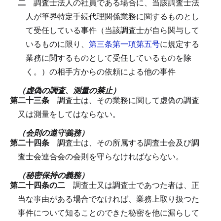
二
調査士法人の社員である場合に、当該調査士法
人が筆界特定手続代理関係業務に関するものとし
て受任している事件（当該調査士が自ら関与して
いるものに限り、
第三条第一項第五号
に規定する
業務に関するものとして受任しているものを除
く。）の相手方からの依頼による他の事件
（虚偽の調査、測量の禁止）
第二十三条
調査士は、その業務に関して虚偽の調査
又は測量をしてはならない。
（会則の遵守義務）
第二十四条
調査士は、その所属する調査士会及び調
査士会連合会の会則を守らなければならない。
（秘密保持の義務）
第二十四条の二
調査士又は調査士であつた者は、正
当な事由がある場合でなければ、業務上取り扱つた
事件について知ることのできた秘密を他に漏らして