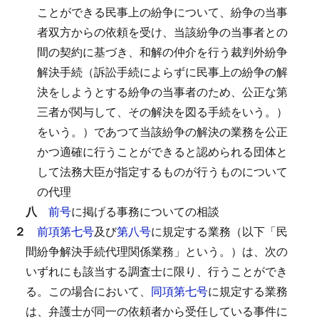
ことができる民事上の紛争について、紛争の当事
者双方からの依頼を受け、当該紛争の当事者との
間の契約に基づき、和解の仲介を行う裁判外紛争
解決手続（訴訟手続によらずに民事上の紛争の解
決をしようとする紛争の当事者のため、公正な第
三者が関与して、その解決を図る手続をいう。）
をいう。）であつて当該紛争の解決の業務を公正
かつ適確に行うことができると認められる団体と
して法務大臣が指定するものが行うものについて
の代理
八
前号
に掲げる事務についての相談
２
前項第七号
及び
第八号
に規定する業務（以下「民
間紛争解決手続代理関係業務」という。）は、次の
いずれにも該当する調査士に限り、行うことができ
る。
この場合において、
同項第七号
に規定する業務
は、弁護士が同一の依頼者から受任している事件に