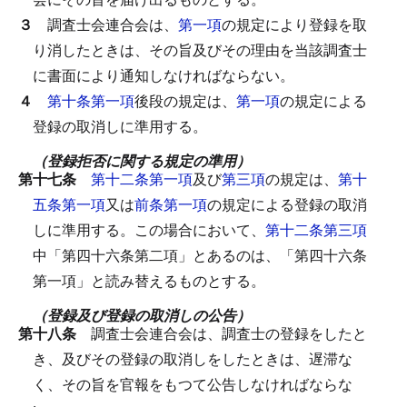
３
調査士会連合会は、
第一項
の規定により登録を取
り消したときは、その旨及びその理由を当該調査士
に書面により通知しなければならない。
４
第十条第一項
後段の規定は、
第一項
の規定による
登録の取消しに準用する。
（登録拒否に関する規定の準用）
第十七条
第十二条第一項
及び
第三項
の規定は、
第十
五条第一項
又は
前条第一項
の規定による登録の取消
しに準用する。
この場合において、
第十二条第三項
中「第四十六条第二項」とあるのは、「第四十六条
第一項」と読み替えるものとする。
（登録及び登録の取消しの公告）
第十八条
調査士会連合会は、調査士の登録をしたと
き、及びその登録の取消しをしたときは、遅滞な
く、その旨を官報をもつて公告しなければならな