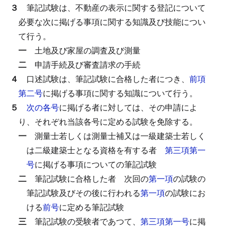
３
筆記試験は、不動産の表示に関する登記について
必要な次に掲げる事項に関する知識及び技能につい
て行う。
一
土地及び家屋の調査及び測量
二
申請手続及び審査請求の手続
４
口述試験は、筆記試験に合格した者につき、
前項
第二号
に掲げる事項に関する知識について行う。
５
次の各号
に掲げる者に対しては、その申請によ
り、それぞれ当該各号に定める試験を免除する。
一
測量士若しくは測量士補又は一級建築士若しく
は二級建築士となる資格を有する者
第三項第一
号
に掲げる事項についての筆記試験
二
筆記試験に合格した者
次回の
第一項
の試験の
筆記試験及びその後に行われる
第一項
の試験にお
ける
前号
に定める筆記試験
三
筆記試験の受験者であつて、
第三項第一号
に掲