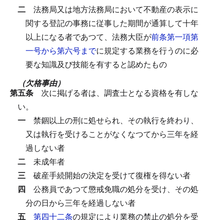
二
法務局又は地方法務局において不動産の表示に
関する登記の事務に従事した期間が通算して十年
以上になる者であつて、法務大臣が
前条第一項第
一号から第六号まで
に規定する業務を行うのに必
要な知識及び技能を有すると認めたもの
（欠格事由）
第五条
次に掲げる者は、調査士となる資格を有しな
い。
一
禁錮以上の刑に処せられ、その執行を終わり、
又は執行を受けることがなくなつてから三年を経
過しない者
二
未成年者
三
破産手続開始の決定を受けて復権を得ない者
四
公務員であつて懲戒免職の処分を受け、その処
分の日から三年を経過しない者
五
第四十二条
の規定により業務の禁止の処分を受