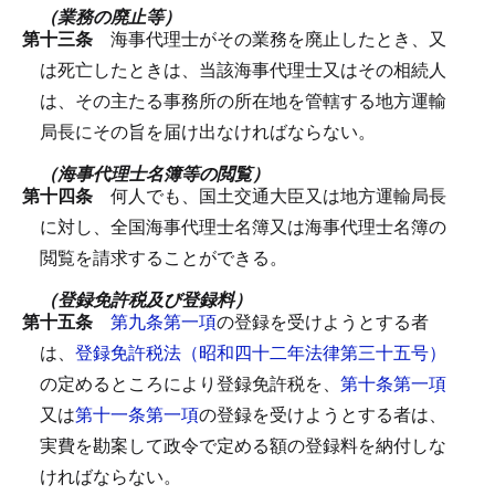
（業務の廃止等）
第十三条
海事代理士がその業務を廃止したとき、又
は死亡したときは、当該海事代理士又はその相続人
は、その主たる事務所の所在地を管轄する地方運輸
局長にその旨を届け出なければならない。
（海事代理士名簿等の閲覧）
第十四条
何人でも、国土交通大臣又は地方運輸局長
に対し、全国海事代理士名簿又は海事代理士名簿の
閲覧を請求することができる。
（登録免許税及び登録料）
第十五条
第九条第一項
の登録を受けようとする者
は、
登録免許税法（昭和四十二年法律第三十五号）
の定めるところにより登録免許税を、
第十条第一項
又は
第十一条第一項
の登録を受けようとする者は、
実費を勘案して政令で定める額の登録料を納付しな
ければならない。