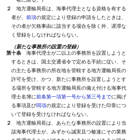
２
地方運輸局長は、海事代理士となる資格を有する
者が、
前項
の規定により登録の申請をしたときは、
その者が欠格事由に該当する場合を除く外、遅滞な
く登録をしなければならない。
（新たな事務所の設置の登録）
第十条
海事代理士が二以上の事務所を設置しようと
するときは、国土交通省令で定める手続に従い、そ
の主たる事務所の所在地を管轄する地方運輸局長の
許可を受け、かつ、新たに事務所を設置しようとす
る場所を管轄する地方運輸局長の備え付ける海事代
理士名簿に
前条第一項第一号から第三号まで
に掲げ
る事項及び
同項
の規定により登録を受けた印章につ
いて登録を受けなければならない。
２
地方運輸局長は、あらたな事務所の設置により当
該海事代理士が、みずから誠実且つ敏速にその業務