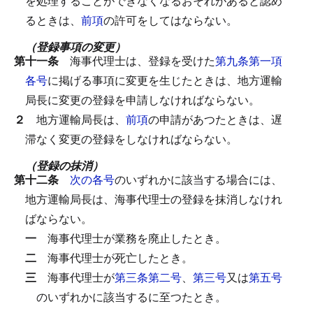
を処理することができなくなるおそれがあると認め
るときは、
前項
の許可をしてはならない。
（登録事項の変更）
第十一条
海事代理士は、登録を受けた
第九条第一項
各号
に掲げる事項に変更を生じたときは、地方運輸
局長に変更の登録を申請しなければならない。
２
地方運輸局長は、
前項
の申請があつたときは、遅
滞なく変更の登録をしなければならない。
（登録の抹消）
第十二条
次の各号
のいずれかに該当する場合には、
地方運輸局長は、海事代理士の登録を抹消しなけれ
ばならない。
一
海事代理士が業務を廃止したとき。
二
海事代理士が死亡したとき。
三
海事代理士が
第三条第二号
、
第三号
又は
第五号
のいずれかに該当するに至つたとき。