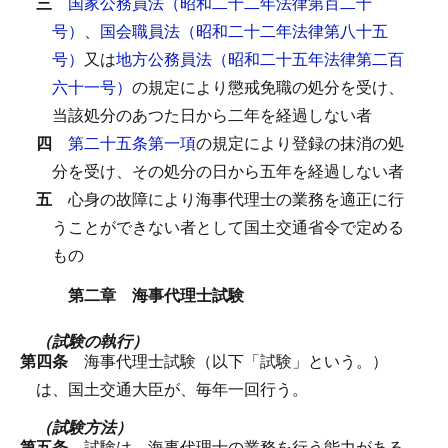
三
国家公務員法（昭和二十二年法律第百二十
号）
、
国会職員法（昭和二十二年法律第八十五
号）
又は
地方公務員法（昭和二十五年法律第二百
六十一号）
の規定により懲戒免職の処分を受け、
当該処分のあつた日から二年を経過しない者
四
第二十五条第一項
の規定により登録の抹消の処
分を受け、その処分の日から五年を経過しない者
五
心身の故障により海事代理士の業務を適正に行
うことができない者として国土交通省令で定める
もの
第二章 海事代理士試験
（試験の執行）
第四条
海事代理士試験（以下「試験」という。）
は、国土交通大臣が、毎年一回行う。
（試験方法）
第五条
試験は、海事代理士の業務を行う能力がある