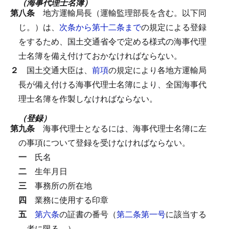
（海事代理士名簿）
第八条
地方運輸局長（運輸監理部長を含む。以下同
じ。）は、
次条から第十二条まで
の規定による登録
をするため、国土交通省令で定める様式の海事代理
士名簿を備え付けておかなければならない。
２
国土交通大臣は、
前項
の規定により各地方運輸局
長が備え付ける海事代理士名簿により、全国海事代
理士名簿を作製しなければならない。
（登録）
第九条
海事代理士となるには、海事代理士名簿に左
の事項について登録を受けなければならない。
一
氏名
二
生年月日
三
事務所の所在地
四
業務に使用する印章
五
第六条
の証書の番号（
第二条第一号
に該当する
者に限る。）