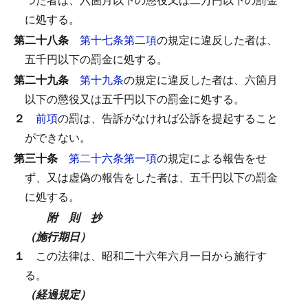
に処する。
第二十八条
第十七条第二項
の規定に違反した者は、
五千円以下の罰金に処する。
第二十九条
第十九条
の規定に違反した者は、六箇月
以下の懲役又は五千円以下の罰金に処する。
２
前項
の罰は、告訴がなければ公訴を提起すること
ができない。
第三十条
第二十六条第一項
の規定による報告をせ
ず、又は虚偽の報告をした者は、五千円以下の罰金
に処する。
附 則 抄
（施行期日）
１
この法律は、昭和二十六年六月一日から施行す
る。
（経過規定）