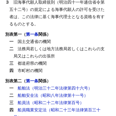
３
旧海事代願人取締規則（明治四十一年逓信省令第
五十二号）の規定による海事代願人の許可を受けた
者は、この法律に基く海事代理士となる資格を有す
るものとする。
別表第一（
第一条
関係）
一
国土交通省の機関
二
法務局若しくは地方法務局若しくはこれらの支
局又はこれらの出張所
三
都道府県の機関
四
市町村の機関
別表第二（
第一条
関係）
一
船舶法（明治三十二年法律第四十六号）
二
船舶安全法（昭和八年法律第十一号）
三
船員法（昭和二十二年法律第百号）
四
船員職業安定法（昭和二十三年法律第百三十