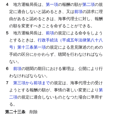
４
地方運輸局長は、
第一項
の報酬の額が
第二項
の規
定に適合しないと認めるとき、又は
前項
の請求に理
由があると認めるときは、海事代理士に対し、報酬
の額を変更すべきことを命ずることができる。
５
地方運輸局長は、
前項
の規定による命令をしよう
とするときは、
行政手続法（平成五年法律第八十八
号）第十三条第一項
の規定による意見陳述のための
手続の区分にかかわらず、聴聞を行わなければなら
ない。
６
前項
の聴聞の期日における審理は、公開により行
わなければならない。
７
第三項から前項まで
の規定は、海事代理士の受け
ようとする報酬の額が、事情の著しい変更により
第
二項
の規定に適合しないものとなつた場合に準用す
る。
第二十三条
削除