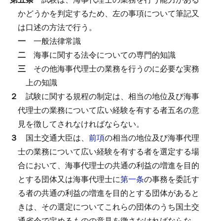
かどうかを判定するため、左の事項について筆記又
は口述の方法で行う。
一
一般法律常識
二
海事に関する法令についての専門的知識
三
その他海事代理士の業務を行うのに必要な実務
上の知識
２
試験に関する規程の制定は、相当の地位及び海事
代理士の業務について広い経験を有する者五名の意
見を徴してされなければならない。
３
国土交通大臣は、
前項
の相当の地位及び海事代理
士の業務について広い経験を有する者を選定する場
合において、海事代理士の共通の利益の増進を目的
とする団体又は海事代理士に
第一条
の事務を委託す
る者の共通の利益の増進を目的とする団体があると
きは、その選定についてこれらの団体のうち国土交
通省令で定めるものの意見を徴さなければならな