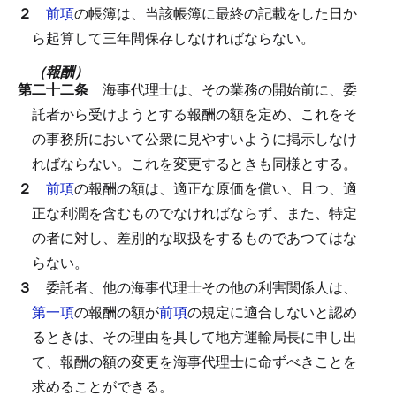
２
前項
の帳簿は、当該帳簿に最終の記載をした日か
ら起算して三年間保存しなければならない。
（報酬）
第二十二条
海事代理士は、その業務の開始前に、委
託者から受けようとする報酬の額を定め、これをそ
の事務所において公衆に見やすいように掲示しなけ
ればならない。
これを変更するときも同様とする。
２
前項
の報酬の額は、適正な原価を償い、且つ、適
正な利潤を含むものでなければならず、また、特定
の者に対し、差別的な取扱をするものであつてはな
らない。
３
委託者、他の海事代理士その他の利害関係人は、
第一項
の報酬の額が
前項
の規定に適合しないと認め
るときは、その理由を具して地方運輸局長に申し出
て、報酬の額の変更を海事代理士に命ずべきことを
求めることができる。