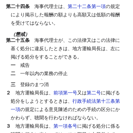
第二十四条
海事代理士は、
第二十二条第一項
の規定
により掲示した報酬の額よりも高額又は低額の報酬
を受けてはならない。
（懲戒）
第二十五条
海事代理士が、この法律又はこの法律に
基く処分に違反したときは、地方運輸局長は、左に
掲げる処分をすることができる。
一
戒告
二
一年以内の業務の停止
ヽ
ヽ
三
登録の
ま
つ
消
２
地方運輸局長は、
前項第一号
又は
第二号
に掲げる
処分をしようとするときは、
行政手続法第十三条第
一項
の規定による意見陳述のための手続の区分にか
かわらず、聴聞を行わなければならない。
３
地方運輸局長は、
第一項各号
に掲げる処分に係る