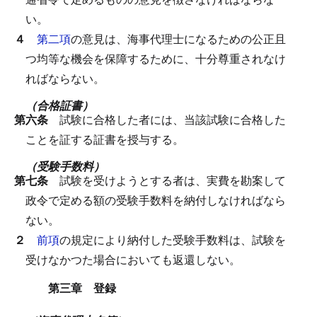
い。
４
第二項
の意見は、海事代理士になるための公正且
つ均等な機会を保障するために、十分尊重されなけ
ればならない。
（合格証書）
第六条
試験に合格した者には、当該試験に合格した
ことを証する証書を授与する。
（受験手数料）
第七条
試験を受けようとする者は、実費を勘案して
政令で定める額の受験手数料を納付しなければなら
ない。
２
前項
の規定により納付した受験手数料は、試験を
受けなかつた場合においても返還しない。
第三章 登録