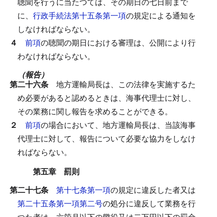
聴聞を行うに当たつては、その期日の七日前まで
に、
行政手続法第十五条第一項
の規定による通知を
しなければならない。
４
前項
の聴聞の期日における審理は、公開により行
わなければならない。
（報告）
第二十六条
地方運輸局長は、この法律を実施するた
め必要があると認めるときは、海事代理士に対し、
その業務に関し報告を求めることができる。
２
前項
の場合において、地方運輸局長は、当該海事
代理士に対して、報告について必要な協力をしなけ
ればならない。
第五章 罰則
第二十七条
第十七条第一項
の規定に違反した者又は
第二十五条第一項第二号
の処分に違反して業務を行
つた者は、六箇月以下の懲役又は二万円以下の罰金