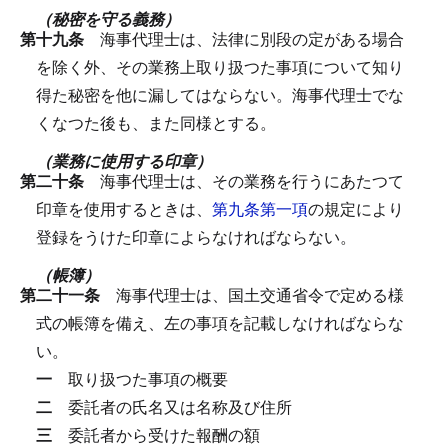
（秘密を守る義務）
第十九条
海事代理士は、法律に別段の定がある場合
を除く外、その業務上取り扱つた事項について知り
得た秘密を他に漏してはならない。
海事代理士でな
くなつた後も、また同様とする。
（業務に使用する印章）
第二十条
海事代理士は、その業務を行うにあたつて
印章を使用するときは、
第九条第一項
の規定により
登録をうけた印章によらなければならない。
（帳簿）
第二十一条
海事代理士は、国土交通省令で定める様
式の帳簿を備え、左の事項を記載しなければならな
い。
一
取り扱つた事項の概要
二
委託者の氏名又は名称及び住所
三
委託者から受けた報酬の額