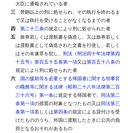
大臣に通報されている者
三
禁錮以上の刑に処せられ、その執行を終わるま
で又は執行を受けることがなくなるまでの者
四
第二十三条
の規定により刑に処せられた者
五
旅券若しくは渡航書を偽造し、又は旅券若しく
は渡航書として偽造された文書を行使し、若しく
はその未遂罪を犯し、
刑法（明治四十年法律第四
十五号）第百五十五条第一項
又は
第百五十八条
の
規定により刑に処せられた者
六
国の援助等を必要とする帰国者に関する領事官
の職務等に関する法律（昭和二十八年法律第二百
三十六号）第一条
に規定する帰国者で、
同法第二
条第一項
の措置の対象となつたもの又は
同法第三
条第一項
若しくは
第四条
の規定による貸付けを受
けたもののうち、外国に渡航したときに公共の負
担となるおそれがあるもの