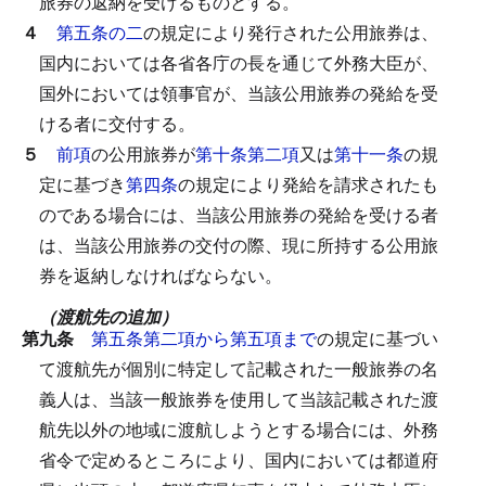
旅券の返納を受けるものとする。
４
第五条の二
の規定により発行された公用旅券は、
国内においては各省各庁の長を通じて外務大臣が、
国外においては領事官が、当該公用旅券の発給を受
ける者に交付する。
５
前項
の公用旅券が
第十条第二項
又は
第十一条
の規
定に基づき
第四条
の規定により発給を請求されたも
のである場合には、当該公用旅券の発給を受ける者
は、当該公用旅券の交付の際、現に所持する公用旅
券を返納しなければならない。
（渡航先の追加）
第九条
第五条第二項から第五項まで
の規定に基づい
て渡航先が個別に特定して記載された一般旅券の名
義人は、当該一般旅券を使用して当該記載された渡
航先以外の地域に渡航しようとする場合には、外務
省令で定めるところにより、国内においては都道府