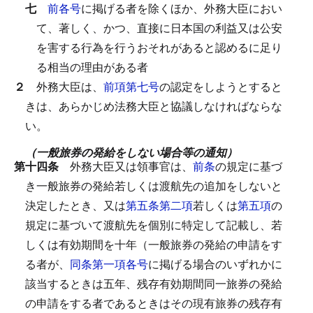
七
前各号
に掲げる者を除くほか、外務大臣におい
て、著しく、かつ、直接に日本国の利益又は公安
を害する行為を行うおそれがあると認めるに足り
る相当の理由がある者
２
外務大臣は、
前項第七号
の認定をしようとすると
きは、あらかじめ法務大臣と協議しなければならな
い。
（一般旅券の発給をしない場合等の通知）
第十四条
外務大臣又は領事官は、
前条
の規定に基づ
き一般旅券の発給若しくは渡航先の追加をしないと
決定したとき、又は
第五条第二項
若しくは
第五項
の
規定に基づいて渡航先を個別に特定して記載し、若
しくは有効期間を十年（一般旅券の発給の申請をす
る者が、
同条第一項各号
に掲げる場合のいずれかに
該当するときは五年、残存有効期間同一旅券の発給
の申請をする者であるときはその現有旅券の残存有