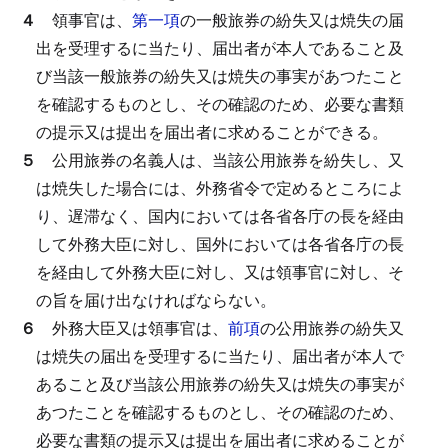
４
領事官は、
第一項
の一般旅券の紛失又は焼失の届
出を受理するに当たり、届出者が本人であること及
び当該一般旅券の紛失又は焼失の事実があつたこと
を確認するものとし、その確認のため、必要な書類
の提示又は提出を届出者に求めることができる。
５
公用旅券の名義人は、当該公用旅券を紛失し、又
は焼失した場合には、外務省令で定めるところによ
り、遅滞なく、国内においては各省各庁の長を経由
して外務大臣に対し、国外においては各省各庁の長
を経由して外務大臣に対し、又は領事官に対し、そ
の旨を届け出なければならない。
６
外務大臣又は領事官は、
前項
の公用旅券の紛失又
は焼失の届出を受理するに当たり、届出者が本人で
あること及び当該公用旅券の紛失又は焼失の事実が
あつたことを確認するものとし、その確認のため、
必要な書類の提示又は提出を届出者に求めることが