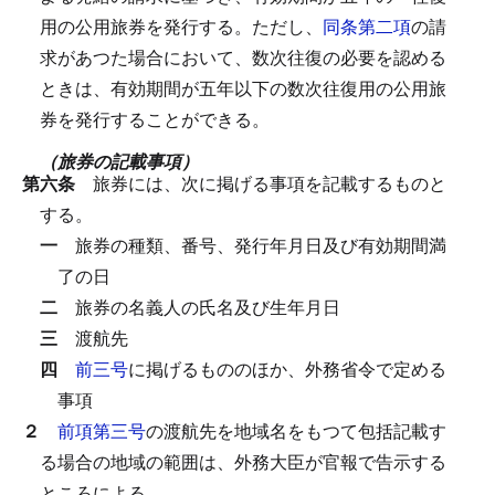
用の公用旅券を発行する。
ただし、
同条第二項
の請
求があつた場合において、数次往復の必要を認める
ときは、有効期間が五年以下の数次往復用の公用旅
券を発行することができる。
（旅券の記載事項）
第六条
旅券には、次に掲げる事項を記載するものと
する。
一
旅券の種類、番号、発行年月日及び有効期間満
了の日
二
旅券の名義人の氏名及び生年月日
三
渡航先
四
前三号
に掲げるもののほか、外務省令で定める
事項
２
前項第三号
の渡航先を地域名をもつて包括記載す
る場合の地域の範囲は、外務大臣が官報で告示する
ところによる。