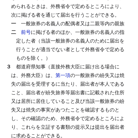
められるときは、外務省令で定めるところにより、
次に掲げる者を通じて届出を行うことができる。
一
一般旅券の名義人の配偶者又は二親等内の親族
二
前号
に掲げる者のほか、一般旅券の名義人の指
定した者（当該一般旅券の名義人のために届出を
行うことが適当でない者として外務省令で定める
ものを除く。）
３
都道府県知事（直接外務大臣に届け出る場合に
は、外務大臣）は、
第一項
の一般旅券の紛失又は焼
失の届出を受理するに当たり、届出者が本人である
こと、届出者が紛失旅券等届出書に記載された住所
又は居所に居住していること及び当該一般旅券の紛
失又は焼失の事実があつたことを確認するものと
し、その確認のため、外務省令で定めるところによ
り、これらを立証する書類の提示又は提出を届出者
に求めることができる。