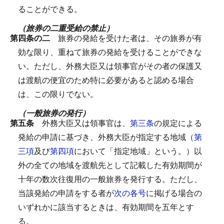
ることができる。
（旅券の二重受給の禁止）
第四条の二
旅券の発給を受けた者は、その旅券が有
効な限り、重ねて旅券の発給を受けることができな
い。
ただし、外務大臣又は領事官がその者の保護又
は渡航の便宜のため特に必要があると認める場合
は、この限りでない。
（一般旅券の発行）
第五条
外務大臣又は領事官は、
第三条
の規定による
発給の申請に基づき、外務大臣が指定する地域（
第
三項
及び
第四項
において「指定地域」という。）以
外の全ての地域を渡航先として記載した有効期間が
十年の数次往復用の一般旅券を発行する。
ただし、
当該発給の申請をする者が
次の各号
に掲げる場合の
いずれかに該当するときは、有効期間を五年とす
る。