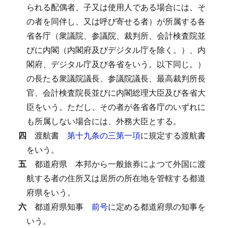
られる配偶者、子又は使用人である場合には、そ
の者を同伴し、又は呼び寄せる者）が所属する各
省各庁（衆議院、参議院、裁判所、会計検査院並
びに内閣（内閣府及びデジタル庁を除く。）、内
閣府、デジタル庁及び各省をいう。以下同じ。）
の長たる衆議院議長、参議院議長、最高裁判所長
官、会計検査院長並びに内閣総理大臣及び各省大
臣をいう。
ただし、その者が各省各庁のいずれに
も所属しない場合には、外務大臣とする。
四
渡航書
第十九条の三第一項
に規定する渡航書
をいう。
五
都道府県
本邦から一般旅券によつて外国に渡
航する者の住所又は居所の所在地を管轄する都道
府県をいう。
六
都道府県知事
前号
に定める都道府県の知事を
いう。