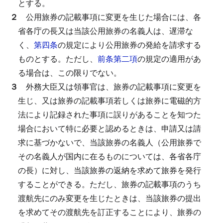
とする。
２
公用旅券の記載事項に変更を生じた場合には、各
省各庁の長又は当該公用旅券の名義人は、遅滞な
く、
第四条
の規定により公用旅券の発給を請求する
ものとする。
ただし、
前条第二項
の規定の適用があ
る場合は、この限りでない。
３
外務大臣又は領事官は、旅券の記載事項に変更を
生じ、又は旅券の記載事項若しくは旅券に電磁的方
法により記録された事項に誤りがあることを知つた
場合において特に必要と認めるときは、申請又は請
求に基づかないで、当該旅券の名義人（公用旅券で
その名義人が国内に在るものについては、各省各庁
の長）に対し、当該旅券の返納を求めて旅券を発行
することができる。
ただし、旅券の記載事項のうち
渡航先にのみ変更を生じたときは、当該旅券の提出
を求めてその渡航先を訂正することにより、旅券の