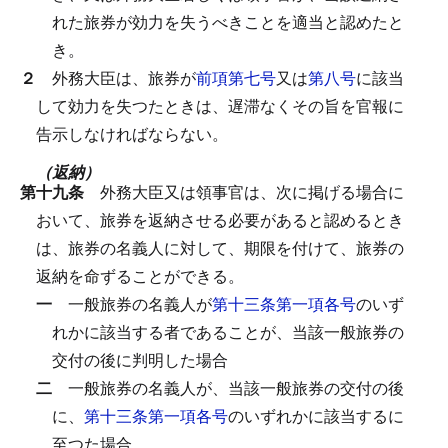
れた旅券が効力を失うべきことを適当と認めたと
き。
２
外務大臣は、旅券が
前項第七号
又は
第八号
に該当
して効力を失つたときは、遅滞なくその旨を官報に
告示しなければならない。
（返納）
第十九条
外務大臣又は領事官は、次に掲げる場合に
おいて、旅券を返納させる必要があると認めるとき
は、旅券の名義人に対して、期限を付けて、旅券の
返納を命ずることができる。
一
一般旅券の名義人が
第十三条第一項各号
のいず
れかに該当する者であることが、当該一般旅券の
交付の後に判明した場合
二
一般旅券の名義人が、当該一般旅券の交付の後
に、
第十三条第一項各号
のいずれかに該当するに
至つた場合