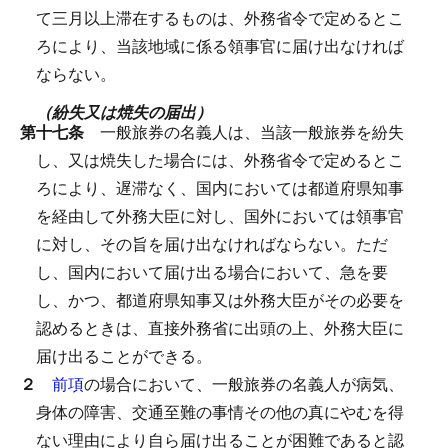
て三月以上滞在するものは、外務省令で定めるとこ
ろにより、当該地域に係る領事官に届け出なければ
ならない。
（紛失又は焼失の届出）
第十七条
一般旅券の名義人は、当該一般旅券を紛失
し、又は焼失した場合には、外務省令で定めるとこ
ろにより、遅滞なく、国内においては都道府県知事
を経由して外務大臣に対し、国外においては領事官
に対し、その旨を届け出なければならない。
ただ
し、国内において届け出る場合において、急を要
し、かつ、都道府県知事又は外務大臣がその必要を
認めるときは、直接外務省に出頭の上、外務大臣に
届け出ることができる。
２
前項
の場合において、一般旅券の名義人が病気、
身体の障害、交通至難の事情その他の真にやむを得
ない理由により自ら届け出ることが困難であると認