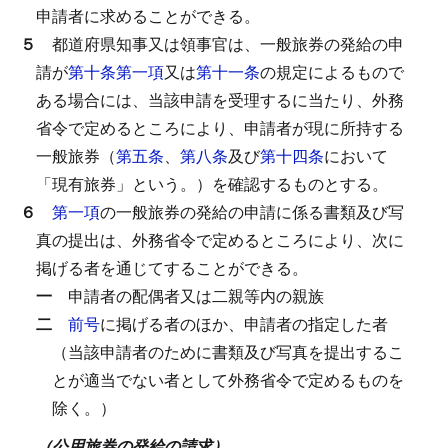
申請者に求めることができる。
５
都道府県知事又は領事官は、一般旅券の発給の申
請が
第十条第一項
又は
第十一条
の規定によるもので
ある場合には、当該申請を受理するに当たり、外務
省令で定めるところにより、申請者が現に所持する
一般旅券（
第五条
、
第八条
及び
第十四条
において
「現有旅券」という。）を確認するものとする。
６
第一項
の一般旅券の発給の申請に係る書類及び写
真の提出は、外務省令で定めるところにより、次に
掲げる者を通じてすることができる。
一
申請者の配偶者又は二親等内の親族
二
前号
に掲げる者のほか、申請者の指定した者
（当該申請者のために書類及び写真を提出するこ
とが適当でない者として外務省令で定めるものを
除く。）
（公用旅券の発給の請求）