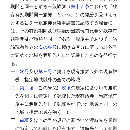
期間と同一とする一般旅券（
第十四条
において「残
存有効期間同一旅券」という。）の発給を受けよう
とする旨を一般旅券発給申請書に記載する場合に
は、その有効期間及び種類が当該現有旅券の残存有
効期間及び種類と同一である一般旅券であつて、当
該現有旅券の
次の各号
に掲げる区分に応じ当該各号
に定める地域を渡航先として記載したものを発行す
る。
一
次号
及び
第三号
に掲げる現有旅券以外の現有旅
券
指定地域以外の全ての地域
二
第二項
、この号又は
次項
の規定に基づいて渡航
先を個別に特定して記載した現有旅券
当該現有
旅券に渡航先として記載されていた地域と同一の
地域（指定地域を除く。）
三
前項
又はこの号の規定に基づいて渡航先を個別
に特定して記載した現有旅券
渡航先として個別