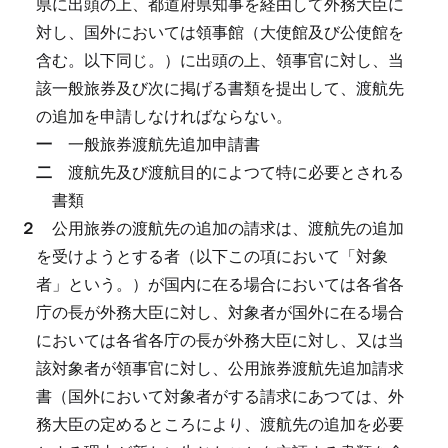
県に出頭の上、都道府県知事を経由して外務大臣に
対し、国外においては領事館（大使館及び公使館を
含む。以下同じ。）に出頭の上、領事官に対し、当
該一般旅券及び次に掲げる書類を提出して、渡航先
の追加を申請しなければならない。
一
一般旅券渡航先追加申請書
二
渡航先及び渡航目的によつて特に必要とされる
書類
２
公用旅券の渡航先の追加の請求は、渡航先の追加
を受けようとする者（以下この項において「対象
者」という。）が国内に在る場合においては各省各
庁の長が外務大臣に対し、対象者が国外に在る場合
においては各省各庁の長が外務大臣に対し、又は当
該対象者が領事官に対し、公用旅券渡航先追加請求
書（国外において対象者がする請求にあつては、外
務大臣の定めるところにより、渡航先の追加を必要