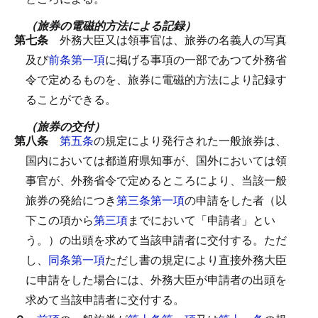
（旅券の電磁的方法による記録）
第七条
外務大臣又は領事官は、旅券の名義人の写真
及び
前条第一項
に掲げる事項の一部であつて外務省
令で定めるものを、旅券に電磁的方法により記録す
ることができる。
（旅券の交付）
第八条
第五条
の規定により発行された一般旅券は、
国内においては都道府県知事が、国外においては領
事官が、外務省令で定めるところにより、当該一般
旅券の発給につき
第三条第一項
の申請をした者（以
下この項から
第三項
までにおいて「申請者」とい
う。）の出頭を求めて当該申請者に交付する。
ただ
し、
同条第一項
ただし書の規定により直接外務大臣
に申請をした場合には、外務大臣が申請者の出頭を
求めて当該申請者に交付する。