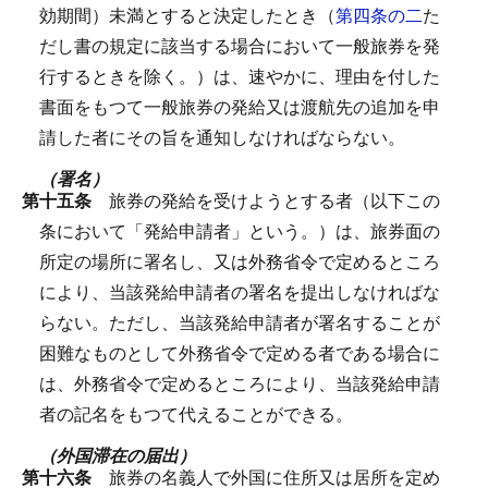
効期間）未満とすると決定したとき（
第四条の二
た
だし書の規定に該当する場合において一般旅券を発
行するときを除く。）は、速やかに、理由を付した
書面をもつて一般旅券の発給又は渡航先の追加を申
請した者にその旨を通知しなければならない。
（署名）
第十五条
旅券の発給を受けようとする者（以下この
条において「発給申請者」という。）は、旅券面の
所定の場所に署名し、又は外務省令で定めるところ
により、当該発給申請者の署名を提出しなければな
らない。
ただし、当該発給申請者が署名することが
困難なものとして外務省令で定める者である場合に
は、外務省令で定めるところにより、当該発給申請
者の記名をもつて代えることができる。
（外国滞在の届出）
第十六条
旅券の名義人で外国に住所又は居所を定め