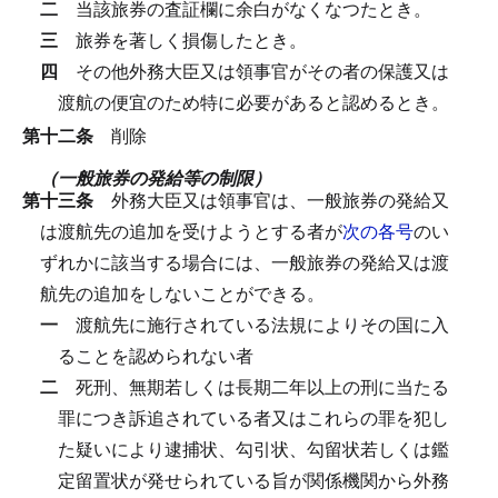
二
当該旅券の査証欄に余白がなくなつたとき。
三
旅券を著しく損傷したとき。
四
その他外務大臣又は領事官がその者の保護又は
渡航の便宜のため特に必要があると認めるとき。
第十二条
削除
（一般旅券の発給等の制限）
第十三条
外務大臣又は領事官は、一般旅券の発給又
は渡航先の追加を受けようとする者が
次の各号
のい
ずれかに該当する場合には、一般旅券の発給又は渡
航先の追加をしないことができる。
一
渡航先に施行されている法規によりその国に入
ることを認められない者
二
死刑、無期若しくは長期二年以上の刑に当たる
罪につき訴追されている者又はこれらの罪を犯し
た疑いにより逮捕状、勾引状、勾留状若しくは鑑
定留置状が発せられている旨が関係機関から外務