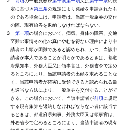
２
前項
の一般旅券が
第十条第一項
又は
第十一条
の規
定に基づき
第三条
の規定により発給を申請されたも
のである場合には、申請者は、当該一般旅券の交付
の際、現有旅券を返納しなければならない。
３
第一項
の場合において、病気、身体の障害、交通
至難の事情その他の真にやむを得ない理由により申
請者の出頭が困難であると認められ、かつ、当該申
請者が本人であることが明らかであるときは、都道
府県知事、外務大臣又は領事官は、外務省令で定め
るところにより、当該申請者の出頭を求めることな
く、当該申請者が確実に受領できると認められる最
も適当な方法により、一般旅券を交付することがで
きる。
この場合において、当該申請者が
前項
に規定
する現有旅券を返納しなければならない者に該当す
るときは、都道府県知事、外務大臣又は領事官は、
外務省令で定めるところにより、当該申請者の現有