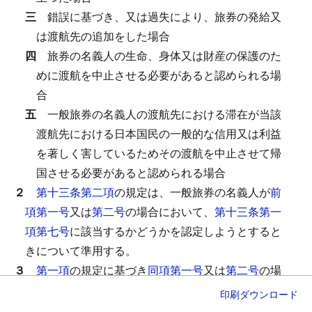
三
錯誤に基づき、又は過失により、旅券の発給又
は渡航先の追加をした場合
四
旅券の名義人の生命、身体又は財産の保護のた
めに渡航を中止させる必要があると認められる場
合
五
一般旅券の名義人の渡航先における滞在が当該
渡航先における日本国民の一般的な信用又は利益
を著しく害しているためその渡航を中止させて帰
国させる必要があると認められる場合
２
第十三条第二項
の規定は、一般旅券の名義人が
前
項第一号
又は
第二号
の場合において、
第十三条第一
項第七号
に該当するかどうかを認定しようとすると
きについて準用する。
３
第一項
の規定に基づき
同項第一号
又は
第二号
の場
合において行う一般旅券の返納の命令（
第十三条第
印刷
ダウンロード
一項第一号
又は
第六号
に該当する者に対して行うも