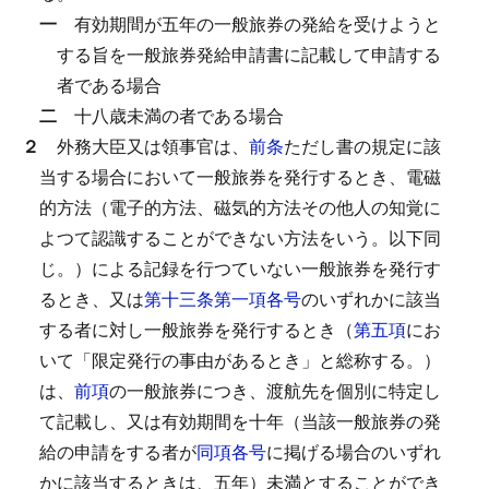
一
有効期間が五年の一般旅券の発給を受けようと
する旨を一般旅券発給申請書に記載して申請する
者である場合
二
十八歳未満の者である場合
２
外務大臣又は領事官は、
前条
ただし書の規定に該
当する場合において一般旅券を発行するとき、電磁
的方法（電子的方法、磁気的方法その他人の知覚に
よつて認識することができない方法をいう。以下同
じ。）による記録を行つていない一般旅券を発行す
るとき、又は
第十三条第一項各号
のいずれかに該当
する者に対し一般旅券を発行するとき（
第五項
にお
いて「限定発行の事由があるとき」と総称する。）
は、
前項
の一般旅券につき、渡航先を個別に特定し
て記載し、又は有効期間を十年（当該一般旅券の発
給の申請をする者が
同項各号
に掲げる場合のいずれ
かに該当するときは、五年）未満とすることができ