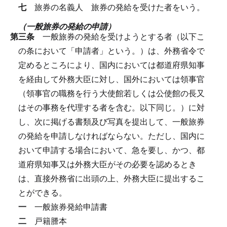
七
旅券の名義人
旅券の発給を受けた者をいう。
（一般旅券の発給の申請）
第三条
一般旅券の発給を受けようとする者（以下こ
の条において「申請者」という。）は、外務省令で
定めるところにより、国内においては都道府県知事
を経由して外務大臣に対し、国外においては領事官
（領事官の職務を行う大使館若しくは公使館の長又
はその事務を代理する者を含む。以下同じ。）に対
し、次に掲げる書類及び写真を提出して、一般旅券
の発給を申請しなければならない。
ただし、国内に
おいて申請する場合において、急を要し、かつ、都
道府県知事又は外務大臣がその必要を認めるとき
は、直接外務省に出頭の上、外務大臣に提出するこ
とができる。
一
一般旅券発給申請書
二
戸籍謄本