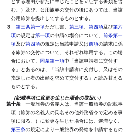
とする理由が新たに生じたことを立証する書類を含
む。）及び、公用旅券の交付の後にあつては、当該
公用旅券を提出してするものとする。
３
第三条第一項
ただし書、
第三項
、
第四項
及び
第六
項
の規定は
第一項
の申請の場合について、
前条第一
項
及び
第四項
の規定は当該申請又は
前項
の請求に係
る旅券の交付について、それぞれ準用する。
この場
合において、
同条第一項
中「当該申請者に交付す
る」とあるのは、「当該申請者に交付し、又はその
指定した者の出頭を求めて交付する」と読み替える
ものとする。
（記載事項に変更を生じた場合の取扱い）
第十条
一般旅券の名義人は、当該一般旅券の記載事
項（旅券の名義人の氏名その他外務省令で定める事
項に限る。）に変更を生じた場合には、遅滞なく、
第三条
の規定により一般旅券の発給を申請するもの