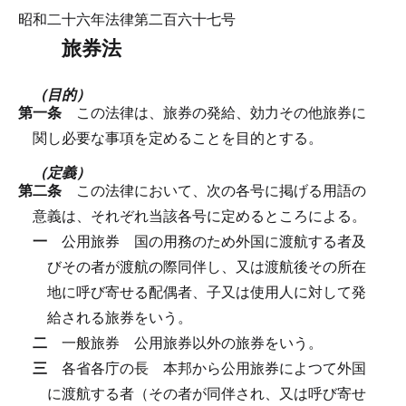
昭和二十六年法律第二百六十七号
旅券法
（目的）
第一条
この法律は、旅券の発給、効力その他旅券に
関し必要な事項を定めることを目的とする。
（定義）
第二条
この法律において、次の各号に掲げる用語の
意義は、それぞれ当該各号に定めるところによる。
一
公用旅券
国の用務のため外国に渡航する者及
びその者が渡航の際同伴し、又は渡航後その所在
地に呼び寄せる配偶者、子又は使用人に対して発
給される旅券をいう。
二
一般旅券
公用旅券以外の旅券をいう。
三
各省各庁の長
本邦から公用旅券によつて外国
に渡航する者（その者が同伴され、又は呼び寄せ