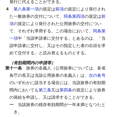
発行に代えることができる。
４
第八条第一項
の規定は
前項
の規定により発行され
た一般旅券の交付について、
同条第四項
の規定は
前
項
の規定により発行された公用旅券の交付につい
て、それぞれ準用する。
この場合において、
同条第
一項
中「当該申請者に交付する」とあるのは、「当
該申請者に交付し、又はその指定した者の出頭を求
めて交付する」と読み替えるものとする。
（有効期間内の申請等）
第十一条
旅券の名義人（公用旅券については、各省
各庁の長又は当該公用旅券の名義人）は、
次の各号
のいずれかに該当する場合には、当該旅券の有効期
間内においても
第三条
又は
第四条
の規定により旅券
の発給を申請し、又は請求することができる。
一
当該旅券の残存有効期間が一年未満となつたと
き。