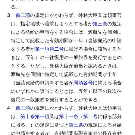
る。
３
前二項
の規定にかかわらず、外務大臣又は領事官
は、指定地域へ渡航しようとする者が
第三条
の規定
による発給の申請をする場合には、渡航先を個別に
特定して記載した有効期間が十年（当該発給の申請
をする者が
第一項第二号
に掲げる場合に該当すると
きは、五年）の一往復用の一般旅券を発行するもの
とする。
ただし、外務大臣が適当と認めるときは、
渡航先を個別に特定して記載した有効期間が十年
（当該発給の申請をする者が
同項各号
に掲げる場合
のいずれかに該当するときは、五年）以下の数次往
復用の一般旅券を発行することができる。
４
前三項
の規定にかかわらず、外務大臣又は領事官
は、
第十条第一項
又は
第十一条
（
第二号
に係る部分
に限る。）の規定に基づき
第三条
の規定による発給
の申請をする者が、有効期間を現有旅券の残存有効