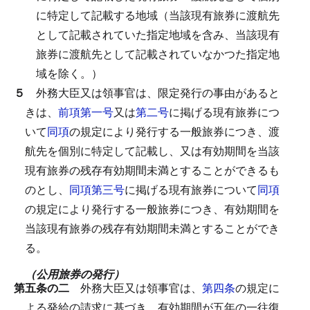
に特定して記載する地域（当該現有旅券に渡航先
として記載されていた指定地域を含み、当該現有
旅券に渡航先として記載されていなかつた指定地
域を除く。）
５
外務大臣又は領事官は、限定発行の事由があると
きは、
前項第一号
又は
第二号
に掲げる現有旅券につ
いて
同項
の規定により発行する一般旅券につき、渡
航先を個別に特定して記載し、又は有効期間を当該
現有旅券の残存有効期間未満とすることができるも
のとし、
同項第三号
に掲げる現有旅券について
同項
の規定により発行する一般旅券につき、有効期間を
当該現有旅券の残存有効期間未満とすることができ
る。
（公用旅券の発行）
第五条の二
外務大臣又は領事官は、
第四条
の規定に
よる発給の請求に基づき、有効期間が五年の一往復