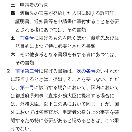
三
申請者の写真
四
渡航先の官憲が発給した入国に関する許可証、
証明書、通知書等を申請書に添付することを必要
とされる者にあつては、その書類
五
前各号
に掲げるものを除くほか、渡航先及び渡
航目的によつて特に必要とされる書類
六
その他参考となる書類を有する者にあつては、
その書類
２
前項第二号
に掲げる書類は、
次の各号
のいずれか
に該当するときは、提出することを要しない。
ただ
し、
第一号
に該当する場合において、国内において
は都道府県知事（直接外務大臣に提出する場合に
は、外務大臣。以下この条において同じ。）が、国
外においては領事官が、申請者の身分上の事実を確
認するため特に必要があると認めるときは、この限
りでない。