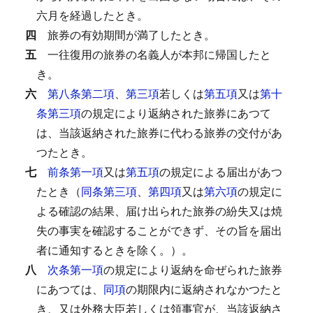
六月を経過したとき。
四
旅券の有効期間が満了したとき。
五
一往復用の旅券の名義人が本邦に帰国したと
き。
六
第八条第二項
、
第三項
若しくは
第五項
又は
第十
条第三項
の規定により返納された旅券にあつて
は、当該返納された旅券に代わる旅券の交付があ
つたとき。
七
前条第一項
又は
第五項
の規定による届出があつ
たとき（
同条第三項
、
第四項
又は
第六項
の規定に
よる確認の結果、届け出られた旅券の紛失又は焼
失の事実を確認することができず、その旨を届出
者に通知するときを除く。）。
八
次条第一項
の規定により返納を命ぜられた旅券
にあつては、
同項
の期限内に返納されなかつたと
き、又は外務大臣若しくは領事官が、当該返納さ