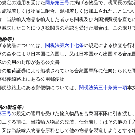
の規定の適用を受けた
同条第三号
に掲げる物品で、税関長の指
る施設若しくは物品に附合、混和若しくは加工されたことにつ
は、当該輸入物品を輸入した者から関税及び内国消費税を直ち
り滅失したことにつき税関長の承認を受けた場合は、この限り
免除等）
げる物品については、
関税法第六十七条
の規定による検査を行
隊の命令により日本国に入国し、又は日本国から出国する合衆
隊の公用の封印がある公文書
府の船荷証券により船積されている合衆国軍隊に仕向けられた
事郵便線路上にある公用郵便物
郵便線路上にある郵便物については、
関税法第三十条第一項
本
品の製造等）
第三号
の規定の適用を受けた輸入物品を合衆国軍隊に引き渡し
加工する前に、当該輸入物品の改装、仕分若しくはその他の手
、又は当該輸入物品を原料として他の物品を製造しようとする