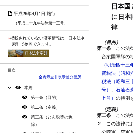
日本国
平成29年4月1日 施行
に日本
（平成二十九年法律第十三号）
律
※
掲載されていない沿革情報は、日本法令
（目的）
索引で参照できます。
第一条
この法
合衆国軍隊の
（明治四十三
目次
費税法（昭和
全表示
全非表示
差分箇所
税法（昭和三
本則
号）
、
石油石
第一条（目的）
七号）
の特例
第二条（定義）
（定義）
第二条
この法
第三条（とん税等の免
２
この法律に
除）
の陸軍、空軍