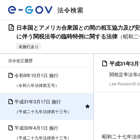
法令検索
日本国とアメリカ合衆国との間の相互協力及び安
に伴う関税法等の臨時特例に関する法律
（昭和二
未施行あり
法令改正履歴
平成31年3月
関税定率法等
令和9年10月1日 施行
Law RevisionID
（令和八年法律第五号）
平成31年3月17日 施行
（平成二十九年法律第十三号）
平成30年4月1日 施行
昭和二十七年法
（平成二十九年法律第十三号）