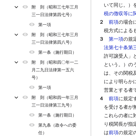
いて同じ。）
附 則（昭和三七年三月
税の徴収等に
三一日法律第四七号）
２
前項
の場合
第一項
税方式による
附 則（昭和三七年三月
３
第一項
の規
三一日法律第四八号）
法第七十条第
第一条（施行期日）
許可譲受人」
附 則（昭和四〇年一二
という。）の
月二九日法律第一五六
は、その関税
号）
により明らか
第一項
営業とする者
附 則（昭和四一年三月
４
前項
に規定
三一日法律第三九号）
を受ける者が
第一条（施行期日）
これらの者に
り税関長が指
第九条（政令への委
は
前項
の規定
任）