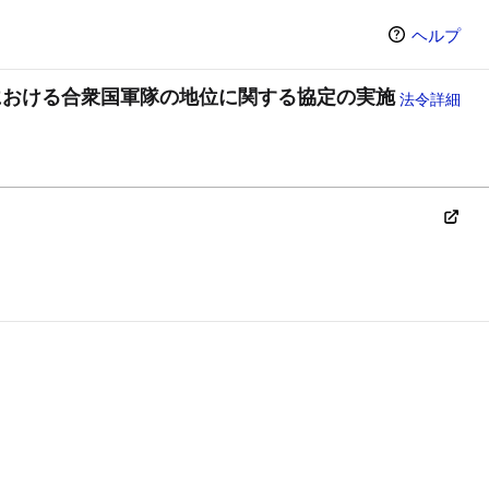
ヘルプ
における合衆国軍隊の地位に関する協定の実施
法令詳細
ン（選択すると条文の表示方法が変わります）