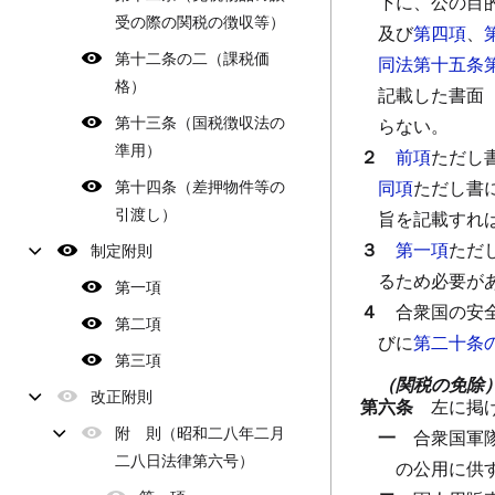
下に、公の目
受の際の関税の徴収等）
及び
第四項
、
第十二条の二（課税価
同法第十五条
格）
記載した書面
第十三条（国税徴収法の
らない。
準用）
２
前項
ただし
第十四条（差押物件等の
同項
ただし書
引渡し）
旨を記載すれ
３
第一項
ただ
制定附則
るため必要が
第一項
４
合衆国の安
第二項
びに
第二十条
第三項
（関税の免除
改正附則
第六条
左に掲
附 則（昭和二八年二月
一
合衆国軍
二八日法律第六号）
の公用に供