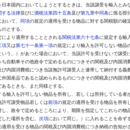
を日本国内においてしようとするときは、当該譲受を輸入とみ
関する法律
並びに
酒税法第四十五条
及び
第九章
中
同条
に係る部
において、
同項
の規定の適用を受ける物品に対する関税額の確
ものとする。
定により適用することとされる
関税法第六十七条
に規定する輸
三項
又は
第七十一条第一項
の規定により輸入を許可しない物品
という。）があつた場合において、当該許可を受けないで譲受
うち自動車その他政令で定めるものにつきその関税及び内国消
及び内国消費税につき当該無許可譲受人と連帯して納付する義
に外国産品であると認められるものにつきその関税及び内国消
であるときも、また同様とする。
する輸入を許可しない物品を所有し、若しくは所持している者
無許可譲受物品若しくは
前項
の規定の適用を受ける物品を所有
対し、政令で定めるところにより、期限を指定してこれらの物
定した場所を含む。
次項
において同じ。）に入れることを命ず
の適用を受ける物品の関税及び内国消費税につき納税の告知が