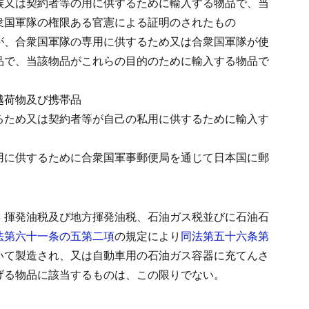
族又は契約者等の用に供するために輸入する物品で、当
衆国軍隊の権限ある官憲による証明のされたもの
が、合衆国軍隊の専用に供するため又は合衆国軍隊が使
品で、当該物品がこれらの目的のために輸入する物品で
越荷物及び携帯品
るため又は契約者等が自己の私用に供するために輸入す
用に供するために合衆国軍事郵便局を通じて日本国に郵
、揮発油税及び地方揮発油税、石油ガス税並びに石油石
法第六十一条の五第二項
の規定により
同法第五十六条第
いて製造され、又は自動車用の石油ガス容器に充てんさ
げる物品に該当するものは、この限りでない。