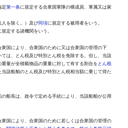
協定
第一条
に規定する合衆国軍隊の構成員、軍属又は家
法人を除く。）及び
同項
に規定する被用者をいう。
に規定する諸機関をいう。
合衆国により、合衆国のために又は合衆国の管理の下
いては、とん税及び特別とん税を免除する。
但し、当該
の重量が全積載物品の重量に対して有する割合を
とん税
た当該船舶のとん税及び特別とん税相当額に乗じて得た
船の船長は、政令で定める手続により、当該船舶が公用
合衆国により、合衆国のために若しくは合衆国の管理の