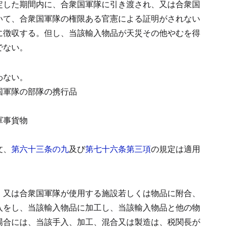
定した期間内に、合衆国軍隊に引き渡され、又は合衆国
いて、合衆国軍隊の権限ある官憲による証明がされない
に徴収する。
但し、当該輸入物品が天災その他やむを得
でない。
わない。
国軍隊の部隊の携行品
軍事貨物
文、
第六十三条の九
及び
第七十六条第三項
の規定は適用
、又は合衆国軍隊が使用する施設若しくは物品に附合、
入をし、当該輸入物品に加工し、当該輸入物品と他の物
場合には、当該手入、加工、混合又は製造は、税関長が