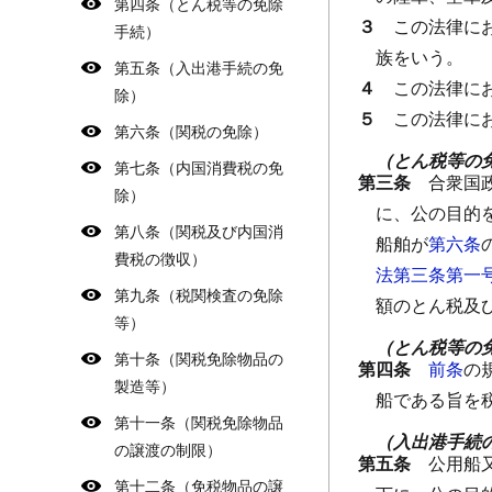
第四条（とん税等の免除
３
この法律に
手続）
族をいう。
第五条（入出港手続の免
４
この法律に
除）
５
この法律に
第六条（関税の免除）
（とん税等の
第七条（内国消費税の免
第三条
合衆国
除）
に、公の目的
第八条（関税及び内国消
船舶が
第六条
費税の徴収）
法第三条第一
第九条（税関検査の免除
額のとん税及
等）
（とん税等の
第十条（関税免除物品の
第四条
前条
の
製造等）
船である旨を
第十一条（関税免除物品
（入出港手続
の譲渡の制限）
第五条
公用船
第十二条（免税物品の譲