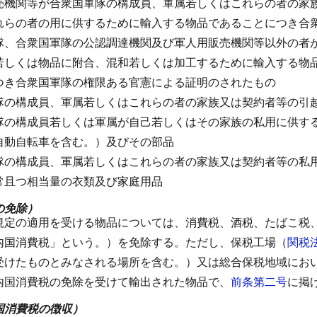
売機関等が合衆国軍隊の構成員、軍属若しくはこれらの者の家
れらの者の用に供するために輸入する物品であることにつき合
隊、合衆国軍隊の公認調達機関及び軍人用販売機関等以外の者
若しくは物品に附合、混和若しくは加工するために輸入する物
つき合衆国軍隊の権限ある官憲による証明のされたもの
隊の構成員、軍属若しくはこれらの者の家族又は契約者等の引
隊の構成員若しくは軍属が自己若しくはその家族の私用に供す
自動自転車を含む。）及びその部品
隊の構成員、軍属若しくはこれらの者の家族又は契約者等の私
常且つ相当量の衣類及び家庭用品
の免除）
規定の適用を受ける物品については、消費税、酒税、たばこ税
内国消費税」という。）を免除する。
ただし、保税工場（
関税
受けたものとみなされる場所を含む。）又は総合保税地域にお
内国消費税の免除を受けて輸出された物品で、
前条第二号
に掲
国消費税の徴収）