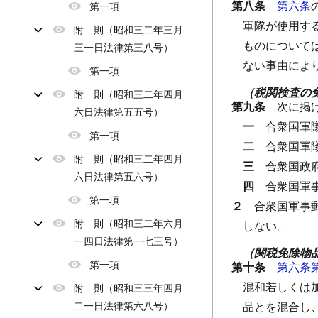
第八条
第六条
第一項
軍隊が使用す
附 則（昭和三二年三月
ものについて
三一日法律第三八号）
ない事由によ
第一項
（税関検査の
附 則（昭和三二年四月
第九条
次に掲
六日法律第五五号）
一
合衆国軍
第一項
二
合衆国軍
附 則（昭和三二年四月
三
合衆国政
六日法律第五六号）
四
合衆国軍
第一項
２
合衆国軍事
附 則（昭和三二年六月
しない。
一四日法律第一七三号）
（関税免除物
第一項
第十条
第六条
混和若しくは
附 則（昭和三三年四月
二一日法律第六八号）
品とを混合し