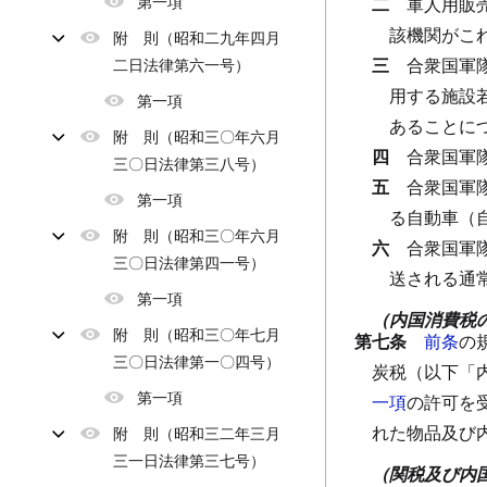
第一項
二
軍人用販
該機関がこ
附 則（昭和二九年四月
三
合衆国軍
二日法律第六一号）
用する施設
第一項
あることに
附 則（昭和三〇年六月
四
合衆国軍
三〇日法律第三八号）
五
合衆国軍
第一項
る自動車（
附 則（昭和三〇年六月
六
合衆国軍
三〇日法律第四一号）
送される通
第一項
（内国消費税
附 則（昭和三〇年七月
第七条
前条
の
三〇日法律第一〇四号）
炭税（以下「
第一項
一項
の許可を
れた物品及び
附 則（昭和三二年三月
三一日法律第三七号）
（関税及び内