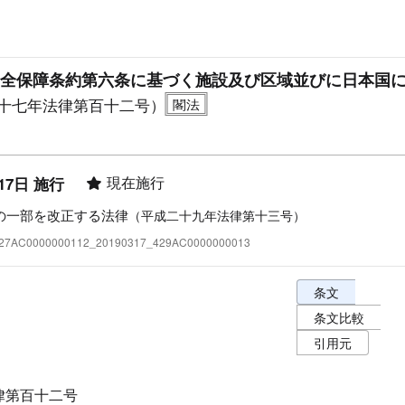
全保障条約第六条に基づく施設及び区域並びに日本国
十七年法律第百十二号）
現在施行
17日 施行
の一部を改正する法律
（平成二十九年法律第十三号）
:327AC0000000112_20190317_429AC0000000013
条文表示オプショ
条文
条文比較
引用元
律第百十二号