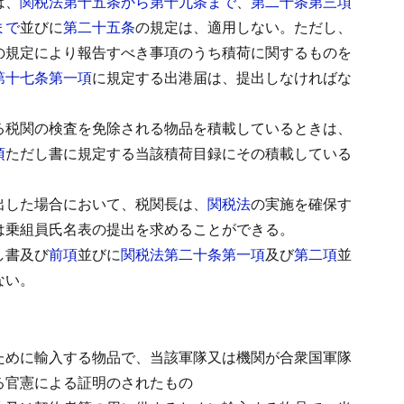
は、
関税法第十五条から第十九条まで
、
第二十条第三項
まで
並びに
第二十五条
の規定は、適用しない。
ただし、
の規定により報告すべき事項のうち積荷に関するものを
第十七条第一項
に規定する出港届は、提出しなければな
る税関の検査を免除される物品を積載しているときは、
項
ただし書に規定する当該積荷目録にその積載している
出した場合において、税関長は、
関税法
の実施を確保す
は乗組員氏名表の提出を求めることができる。
し書及び
前項
並びに
関税法第二十条第一項
及び
第二項
並
ない。
ために輸入する物品で、当該軍隊又は機関が合衆国軍隊
る官憲による証明のされたもの