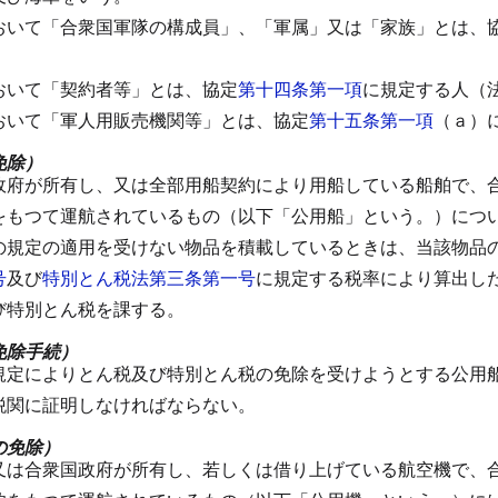
おいて「合衆国軍隊の構成員」、「軍属」又は「家族」とは、
おいて「契約者等」とは、協定
第十四条第一項
に規定する人（
おいて「軍人用販売機関等」とは、協定
第十五条第一項
（ａ）
免除）
政府が所有し、又は全部用船契約により用船している船舶で、
をもつて運航されているもの（以下「公用船」という。）につ
の規定の適用を受けない物品を積載しているときは、当該物品
号
及び
特別とん税法第三条第一号
に規定する税率により算出し
び特別とん税を課する。
免除手続）
規定によりとん税及び特別とん税の免除を受けようとする公用
税関に証明しなければならない。
の免除）
又は合衆国政府が所有し、若しくは借り上げている航空機で、