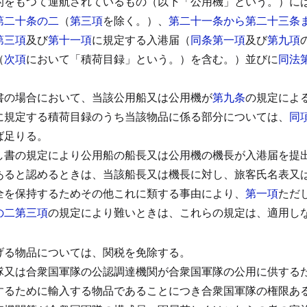
的をもつて運航されているもの（以下「公用機」という。）に
第二十条の二
（
第三項
を除く。）、
第二十一条から第二十三条
第三項
及び
第十一項
に規定する入港届（
同条第一項
及び
第九項
（
次項
において「積荷目録」という。）を含む。）並びに
同法
書の場合において、当該公用船又は公用機が
第九条
の規定によ
に規定する積荷目録のうち当該物品に係る部分については、
同
ば足りる。
し書の規定により公用船の船長又は公用機の機長が入港届を提
あると認めるときは、当該船長又は機長に対し、旅客氏名表又
全を保持するためその他これに類する事由により、
第一項
ただ
の二第三項
の規定により難いときは、これらの規定は、適用し
）
げる物品については、関税を免除する。
隊又は合衆国軍隊の公認調達機関が合衆国軍隊の公用に供する
するために輸入する物品であることにつき合衆国軍隊の権限あ