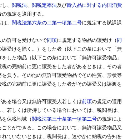
なし、
関税法
、
関税定率法
及び
輸入品に対する内国消費
分の規定を適用する。
定は、
関税法第六条の二第一項第二号
に規定する賦課課
入の許可を受けないで
同項
に規定する物品の譲受け（
同
の譲受けを除く。）をした者（以下この条において「無
けをした物品（以下この条において「無許可譲受物品」
費税の完納前に更に譲受をした者があるときは、その者
務を負う。
その他の無許可譲受物品でその性質、形状等
費税の完納前に更に譲受をした者がその譲受又は譲渡を
がある場合又は無許可譲受人若しくは
前項
の規定の適用
し、若しくは所持している場合においては、税関長は、
品を保税地域（
関税法第三十条第一項第二号
の規定によ
ることができる。
この場合において、無許可譲受物品又
されていないときは、税関長は、速やかに納税の告知を