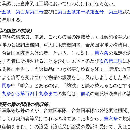
て承認した倉庫又は工場において行わなければならない。
十五条
、
第百条第二号
並びに
第百五条第一項第五号
、
第三項
及
て準用する。
品の譲渡の制限）
国軍隊の構成員、軍属、これらの者の家族若しくは契約者等又
軍隊の公認調達機関、軍人用販売機関等、合衆国軍隊の構成員
「合衆国軍隊等以外の者」という。）に対し、
第六条
の規定の
をする者に所持させることを含む。以下本条及び
次条第三項
に
税関長に申告し、当該物品につき必要な検査を経て、譲渡の許
による許可を受けないで物品の譲渡をし、又はしようとした者
、
同条
中「輸入」とあるのは、「譲渡」と読み替えるものとす
十九条から第百四十九条まで
の規定は、
前項
の違反嫌疑事件の
譲受の際の関税の徴収等）
国軍隊等以外の者が、合衆国軍隊、合衆国軍隊の公認調達機関
若しくは契約者等又はこれらの者であつた者から、
第六条
の規
副産物を含む。）の譲受（譲渡又は譲受の委託を受けて、又は