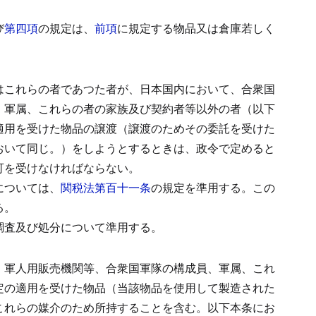
び
第四項
の規定は、
前項
に規定する物品又は倉庫若しく
はこれらの者であつた者が、日本国内において、合衆国
、軍属、これらの者の家族及び契約者等以外の者（以下
適用を受けた物品の譲渡（譲渡のためその委託を受けた
おいて同じ。）をしようとするときは、政令で定めると
可を受けなければならない。
については、
関税法第百十一条
の規定を準用する。
この
る。
調査及び処分について準用する。
、軍人用販売機関等、合衆国軍隊の構成員、軍属、これ
定の適用を受けた物品（当該物品を使用して製造された
これらの媒介のため所持することを含む。以下本条にお