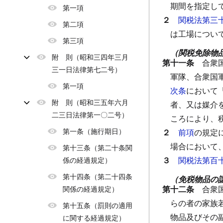
期間を指定し
第一項
２
関税法第三
第二項
は工場につい
第三項
（関税免除物
附 則（昭和三四年三月
第十一条
合衆
三一日法律第七二号）
軍隊、合衆国
第一項
次条
において
附 則（昭和三五年六月
者、又は媒介
二三日法律第一〇二号）
ころにより、
第一条（施行期日）
２
前項
の規定
場合において
第十三条（第二十条関
３
関税法第百
係の経過規定）
第十四条（第二十四条
（免税物品の
第十二条
合衆
関係の経過規定）
らの者の家族
第十五条（罰則の適用
物品及びその
に関する経過規定）