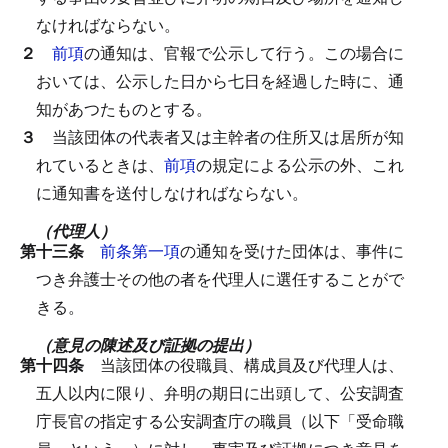
なければならない。
２
前項
の通知は、官報で公示して行う。
この場合に
おいては、公示した日から七日を経過した時に、通
知があつたものとする。
３
当該団体の代表者又は主幹者の住所又は居所が知
れているときは、
前項
の規定による公示の外、これ
に通知書を送付しなければならない。
（代理人）
第十三条
前条第一項
の通知を受けた団体は、事件に
つき弁護士その他の者を代理人に選任することがで
きる。
（意見の陳述及び証拠の提出）
第十四条
当該団体の役職員、構成員及び代理人は、
五人以内に限り、弁明の期日に出頭して、公安調査
庁長官の指定する公安調査庁の職員（以下「受命職