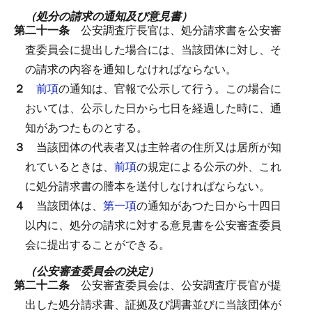
（処分の請求の通知及び意見書）
第二十一条
公安調査庁長官は、処分請求書を公安審
査委員会に提出した場合には、当該団体に対し、そ
の請求の内容を通知しなければならない。
２
前項
の通知は、官報で公示して行う。
この場合に
おいては、公示した日から七日を経過した時に、通
知があつたものとする。
３
当該団体の代表者又は主幹者の住所又は居所が知
れているときは、
前項
の規定による公示の外、これ
に処分請求書の謄本を送付しなければならない。
４
当該団体は、
第一項
の通知があつた日から十四日
以内に、処分の請求に対する意見書を公安審査委員
会に提出することができる。
（公安審査委員会の決定）
第二十二条
公安審査委員会は、公安調査庁長官が提
出した処分請求書、証拠及び調書並びに当該団体が