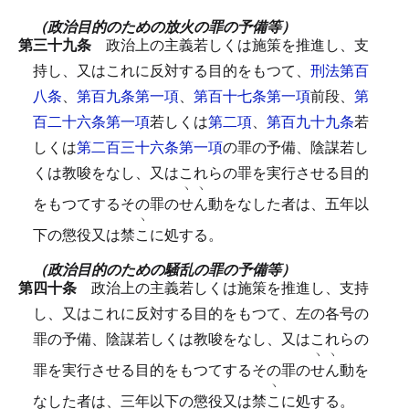
（政治目的のための放火の罪の予備等）
第三十九条
政治上の主義若しくは施策を推進し、支
持し、又はこれに反対する目的をもつて、
刑法第百
八条
、
第百九条第一項
、
第百十七条第一項
前段、
第
百二十六条第一項
若しくは
第二項
、
第百九十九条
若
しくは
第二百三十六条第一項
の罪の予備、陰謀若し
くは教唆をなし、又はこれらの罪を実行させる目的
ヽ
ヽ
をもつてするその罪の
せ
ん
動をなした者は、五年以
ヽ
下の懲役又は禁
こ
に処する。
（政治目的のための騒乱の罪の予備等）
第四十条
政治上の主義若しくは施策を推進し、支持
し、又はこれに反対する目的をもつて、左の各号の
罪の予備、陰謀若しくは教唆をなし、又はこれらの
ヽ
ヽ
罪を実行させる目的をもつてするその罪の
せ
ん
動を
ヽ
なした者は、三年以下の懲役又は禁
こ
に処する。