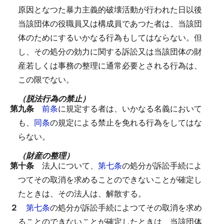
原因となつた暴力主義的破壊活動が行われた日以後
当該団体の役職員又は構成員であつた者は、当該団
体のためにするいかなる行為もしてはならない。
但
し、その処分の効力に関する訴訟又は当該団体の財
産若しくは事務の整理に通常必要とされる行為は、
この限でない。
（脱法行為の禁止）
第九条
前条
に規定する者は、いかなる名義において
も、
同条
の規定による禁止を免れる行為をしてはな
らない。
（財産の整理）
第十条
法人について、
第七条
の処分が訴訟手続によ
つてその取消を求めることのできないことが確定し
たときは、その法人は、解散する。
２
第七条
の処分が訴訟手続によつてその取消を求め
ることのできないことが確定したときは、当該団体