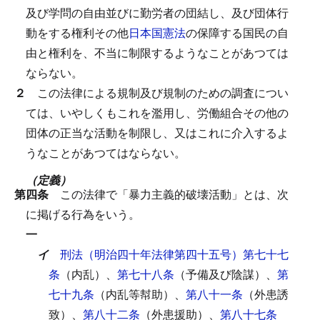
及び学問の自由並びに勤労者の団結し、及び団体行
動をする権利その他
日本国憲法
の保障する国民の自
由と権利を、不当に制限するようなことがあつては
ならない。
２
この法律による規制及び規制のための調査につい
ては、いやしくもこれを濫用し、労働組合その他の
団体の正当な活動を制限し、又はこれに介入するよ
うなことがあつてはならない。
（定義）
第四条
この法律で「暴力主義的破壊活動」とは、次
に掲げる行為をいう。
一
イ
刑法（明治四十年法律第四十五号）第七十七
条
（内乱）、
第七十八条
（予備及び陰謀）、
第
七十九条
（内乱等幇助）、
第八十一条
（外患誘
致）、
第八十二条
（外患援助）、
第八十七条