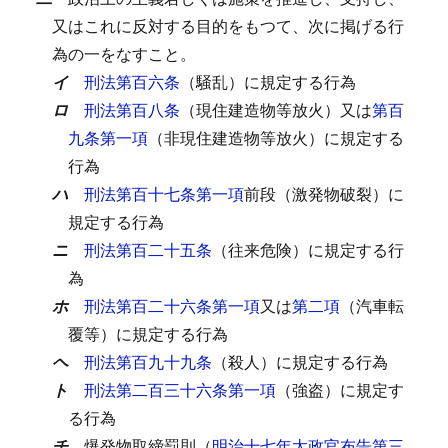
又はこれに反対する目的をもつて、次に掲げる行
為の一をなすこと。
イ
刑法第百六条
（騒乱）に規定する行為
ロ
刑法第百八条
（現住建造物等放火）又は
第百
九条第一項
（非現住建造物等放火）に規定する
行為
ハ
刑法第百十七条第一項
前段（激発物破裂）に
規定する行為
ニ
刑法第百二十五条
（往来危険）に規定する行
為
ホ
刑法第百二十六条第一項
又は
第二項
（汽車転
覆等）に規定する行為
ヘ
刑法第百九十九条
（殺人）に規定する行為
ト
刑法第二百三十六条第一項
（強盗）に規定す
る行為
チ
爆発物取締罰則（
明治十七年太政官布告第三