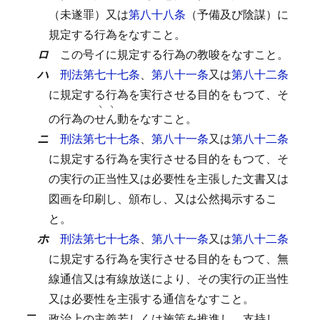
（未遂罪）又は
第八十八条
（予備及び陰謀）に
規定する行為をなすこと。
ロ
この号イに規定する行為の教唆をなすこと。
ハ
刑法第七十七条
、
第八十一条
又は
第八十二条
に規定する行為を実行させる目的をもつて、そ
ヽ
ヽ
の行為の
せ
ん
動をなすこと。
ニ
刑法第七十七条
、
第八十一条
又は
第八十二条
に規定する行為を実行させる目的をもつて、そ
の実行の正当性又は必要性を主張した文書又は
図画を印刷し、頒布し、又は公然掲示するこ
と。
ホ
刑法第七十七条
、
第八十一条
又は
第八十二条
に規定する行為を実行させる目的をもつて、無
線通信又は有線放送により、その実行の正当性
又は必要性を主張する通信をなすこと。
二
政治上の主義若しくは施策を推進し、支持し、