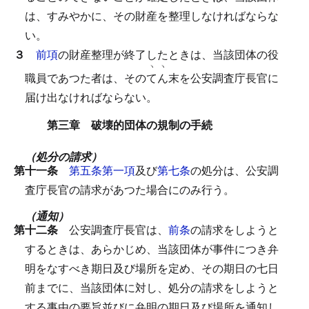
は、すみやかに、その財産を整理しなければならな
い。
３
前項
の財産整理が終了したときは、当該団体の役
ヽ
ヽ
職員であつた者は、その
て
ん
末を公安調査庁長官に
届け出なければならない。
第三章 破壊的団体の規制の手続
（処分の請求）
第十一条
第五条第一項
及び
第七条
の処分は、公安調
査庁長官の請求があつた場合にのみ行う。
（通知）
第十二条
公安調査庁長官は、
前条
の請求をしようと
するときは、あらかじめ、当該団体が事件につき弁
明をなすべき期日及び場所を定め、その期日の七日
前までに、当該団体に対し、処分の請求をしようと
する事由の要旨並びに弁明の期日及び場所を通知し