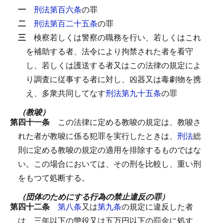
一
刑法第百六条
の罪
二
刑法第百二十五条
の罪
三
検察若しくは警察の職務を行い、若しくはこれ
を補助する者、法令により拘禁された者を看守
し、若しくは護送する者又はこの法律の規定によ
り調査に従事する者に対し、凶器又は毒劇物を携
え、多衆共同してなす
刑法第九十五条
の罪
（教唆）
第四十一条
この法律に定める教唆の規定は、教唆さ
れた者が教唆に係る犯罪を実行したときは、
刑法
総
則に定める教唆の規定の適用を排除するものではな
い。
この場合においては、その刑を比較し、重い刑
をもつて処断する。
（団体のためにする行為の禁止違反の罪）
第四十二条
第八条
又は
第九条
の規定に違反した者
は、三年以下の懲役又は五万円以下の罰金に処す