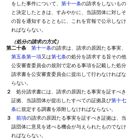
をした事件について、
第十一条
の請求をしないもの
と決定したときは、すみやかに、当該団体に対しそ
の旨を通知するとともに、これを官報で公示しなけ
ればならない。
（処分の請求の方式）
第二十条
第十一条
の請求は、請求の原因たる事実、
第五条第一項
又は
第七条
の処分を請求する旨その他
公安審査委員会の規則で定める事項を記載した処分
請求書を公安審査委員会に提出して行わなければな
らない。
２
処分請求書には、請求の原因たる事実を証すべき
証拠、当該団体が提出したすべての証拠及び
第十七
条
に規定する調書を添附しなければならない。
３
前項
の請求の原因たる事実を証すべき証拠は、当
該団体に意見を述べる機会が与えられたものでなけ
ればならない。