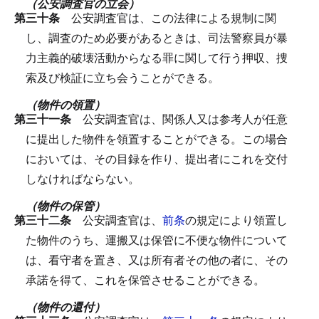
（公安調査官の立会）
第三十条
公安調査官は、この法律による規制に関
し、調査のため必要があるときは、司法警察員が暴
力主義的破壊活動からなる罪に関して行う押収、捜
索及び検証に立ち会うことができる。
（物件の領置）
第三十一条
公安調査官は、関係人又は参考人が任意
に提出した物件を領置することができる。
この場合
においては、その目録を作り、提出者にこれを交付
しなければならない。
（物件の保管）
第三十二条
公安調査官は、
前条
の規定により領置し
た物件のうち、運搬又は保管に不便な物件について
は、看守者を置き、又は所有者その他の者に、その
承諾を得て、これを保管させることができる。
（物件の還付）