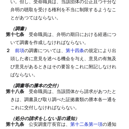
い。
但し、受命職員は、当該団体の公正且つ十分な
弁明の聴取を受ける権利を不当に制限するようなこ
とがあつてはならない。
（調書）
第十七条
受命職員は、弁明の期日における経過につ
いて調書を作成しなければならない。
２
前項
の調書については、
第十四条
の規定により出
頭した者に意見を述べる機会を与え、意見の有無及
び意見があるときはその要旨をこれに附記しなけれ
ばならない。
（調書等の謄本の交付）
第十八条
受命職員は、当該団体から請求があつたと
きは、調書及び取り調べた証拠書類の謄本各一通を
これに交付しなければならない。
（処分の請求をしない旨の通知）
第十九条
公安調査庁長官は、
第十二条第一項
の通知