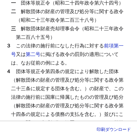
一
団体等規正令（昭和二十四年政令第六十四号）
二
解散団体の財産の管理及び処分等に関する政令
（昭和二十三年政令第二百三十八号）
三
解散団体財産売却理事会令（昭和二十三年政令
第二百八十五号）
３
この法律の施行前になした行為に対する
前項第一
号
又は
第二号
に掲げる政令の罰則の適用について
は、なお従前の例による。
４
団体等規正令第四条の規定により解散した団体
（解散団体の財産の管理及び処分等に関する政令第
二十三条に規定する団体を含む。）の財産で、この
法律の施行前に国庫に帰属したものの管理及び処分
（解散団体の財産の管理及び処分等に関する政令第
十四条の規定による債務の支払を含む。）並びにこ
れらに関する違反行為の処罰については、なお従前
印刷
ダウンロード
の例による。
この場合において、解散団体財産売却