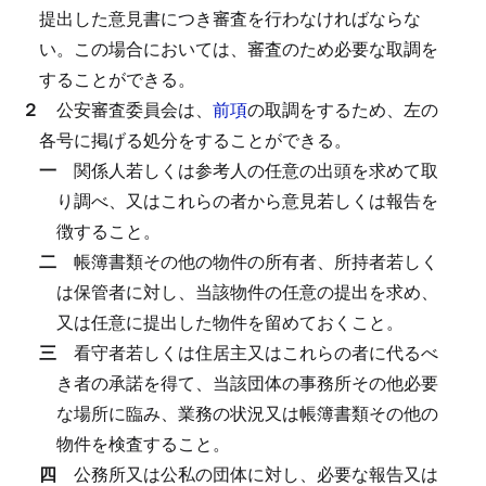
提出した意見書につき審査を行わなければならな
い。
この場合においては、審査のため必要な取調を
することができる。
２
公安審査委員会は、
前項
の取調をするため、左の
各号に掲げる処分をすることができる。
一
関係人若しくは参考人の任意の出頭を求めて取
り調べ、又はこれらの者から意見若しくは報告を
徴すること。
二
帳簿書類その他の物件の所有者、所持者若しく
は保管者に対し、当該物件の任意の提出を求め、
又は任意に提出した物件を留めておくこと。
三
看守者若しくは住居主又はこれらの者に代るべ
き者の承諾を得て、当該団体の事務所その他必要
な場所に臨み、業務の状況又は帳簿書類その他の
物件を検査すること。
四
公務所又は公私の団体に対し、必要な報告又は