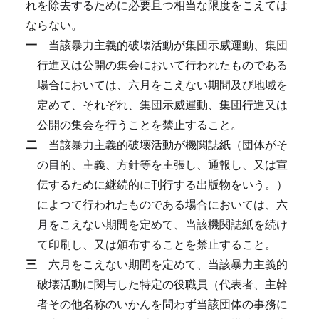
れを除去するために必要且つ相当な限度をこえては
ならない。
一
当該暴力主義的破壊活動が集団示威運動、集団
行進又は公開の集会において行われたものである
場合においては、六月をこえない期間及び地域を
定めて、それぞれ、集団示威運動、集団行進又は
公開の集会を行うことを禁止すること。
二
当該暴力主義的破壊活動が機関誌紙（団体がそ
の目的、主義、方針等を主張し、通報し、又は宣
伝するために継続的に刊行する出版物をいう。）
によつて行われたものである場合においては、六
月をこえない期間を定めて、当該機関誌紙を続け
て印刷し、又は頒布することを禁止すること。
三
六月をこえない期間を定めて、当該暴力主義的
破壊活動に関与した特定の役職員（代表者、主幹
者その他名称のいかんを問わず当該団体の事務に