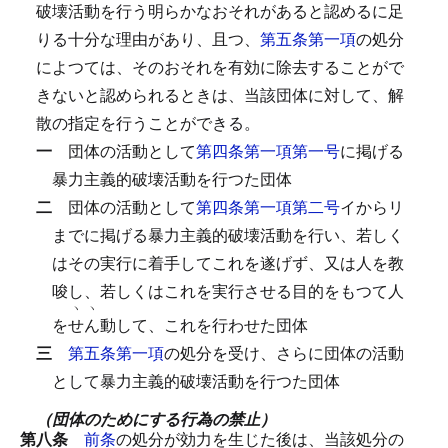
破壊活動を行う明らかなおそれがあると認めるに足
りる十分な理由があり、且つ、
第五条第一項
の処分
によつては、そのおそれを有効に除去することがで
きないと認められるときは、当該団体に対して、解
散の指定を行うことができる。
一
団体の活動として
第四条第一項第一号
に掲げる
暴力主義的破壊活動を行つた団体
二
団体の活動として
第四条第一項第二号
イからリ
までに掲げる暴力主義的破壊活動を行い、若しく
はその実行に着手してこれを遂げず、又は人を教
唆し、若しくはこれを実行させる目的をもつて人
ヽ
ヽ
を
せ
ん
動して、これを行わせた団体
三
第五条第一項
の処分を受け、さらに団体の活動
として暴力主義的破壊活動を行つた団体
（団体のためにする行為の禁止）
第八条
前条
の処分が効力を生じた後は、当該処分の