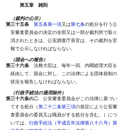
第五章 雑則
（裁判の公示）
第三十五条
第五条第一項
又は
第七条
の処分を行う公
安審査委員会の決定の全部又は一部が裁判所で取り
消されたときは、公安調査庁長官は、その裁判を官
報で公示しなければならない。
（国会への報告）
第三十六条
法務大臣は、毎年一回、内閣総理大臣を
経由して、国会に対し、この法律による団体規制の
状況を報告しなければならない。
（行政手続法の適用除外）
第三十六条の二
公安審査委員会がこの法律に基づい
てする処分（
第二十二条第三項
の規定により公安審
査委員会の委員又は職員がする処分を含む。）につ
いては、
行政手続法（平成五年法律第八十八号）第