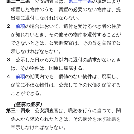
第三十三条
公安調査官は、
第三十一条
の規定により
領置した物件のうち、留置の必要のない物件は、提
出者に還付しなければならない。
２
前項
の場合において、還付を受けるべき者の住所
が知れないとき、その他その物件を還付することが
できないときは、公安調査官は、その旨を官報で公
示しなければならない。
３
公示した日から六月以内に還付の請求がないとき
は、その物件は、国庫に帰属する。
４
前項
の期間内でも、価値のない物件は、廃棄し、
保管に不便な物件は、公売してその代価を保管する
ことができる。
（証票の呈示）
第三十四条
公安調査官は、職務を行うに当つて、関
係人から求められたときは、その身分を示す証票を
呈示しなければならない。