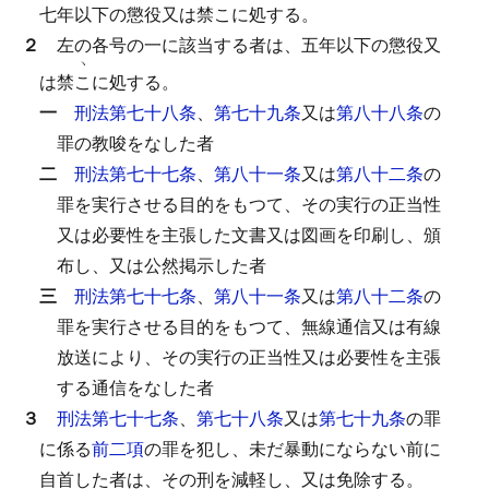
七年以下の懲役又は禁
こ
に処する。
２
左の各号の一に該当する者は、五年以下の懲役又
ヽ
は禁
こ
に処する。
一
刑法第七十八条
、
第七十九条
又は
第八十八条
の
罪の教唆をなした者
二
刑法第七十七条
、
第八十一条
又は
第八十二条
の
罪を実行させる目的をもつて、その実行の正当性
又は必要性を主張した文書又は図画を印刷し、頒
布し、又は公然掲示した者
三
刑法第七十七条
、
第八十一条
又は
第八十二条
の
罪を実行させる目的をもつて、無線通信又は有線
放送により、その実行の正当性又は必要性を主張
する通信をなした者
３
刑法第七十七条
、
第七十八条
又は
第七十九条
の罪
に係る
前二項
の罪を犯し、未だ暴動にならない前に
自首した者は、その刑を減軽し、又は免除する。