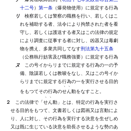
十二号
）
第一条
（爆発物使用）に規定する行為
リ
検察若しくは警察の職務を行い、若しくはこ
れを補助する者、法令により拘禁された者を看
守し、若しくは護送する者又はこの法律の規定
により調査に従事する者に対し、凶器又は毒劇
物を携え、多衆共同してなす
刑法第九十五条
（公務執行妨害及び職務強要）に規定する行為
ヌ
この号イからリまでに規定する行為の一の予
備、陰謀若しくは教唆をなし、又はこの号イか
らリまでに規定する行為の一を実行させる目的
ヽ
ヽ
をもつてその行為の
せ
ん
動をなすこと。
ヽ
ヽ
２
この法律で「
せ
ん
動」とは、特定の行為を実行さ
せる目的をもつて、文書若しくは図画又は言動によ
り、人に対し、その行為を実行する決意を生ぜしめ
又は既に生じている決意を助長させるような勢のあ