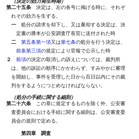
（決定の効力発生時期）
第二十五条
決定は、左の各号に掲げる時に、それぞ
れその効力を生ずる。
一
処分の請求を却下し、又は棄却する決定は、決
定書の謄本が公安調査庁長官に送付された時
二
第五条第一項
又は
第七条
の処分を行う決定は、
前条第三項
の規定により官報で公示した時
２
前項
の決定の取消しの訴えについては、裁判所
は、他の訴訟の順序にかかわらず、すみやかに審理
を開始し、事件を受理した日から百日以内にその裁
判をするようにつとめなければならない。
（処分の手続に関する細則）
第二十六条
この章に規定するものを除く外、公安審
査委員会における手続に関する細則は、公安審査委
員会の規則で定める。
第四章 調査