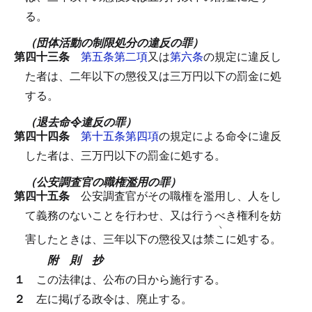
る。
（団体活動の制限処分の違反の罪）
第四十三条
第五条第二項
又は
第六条
の規定に違反し
た者は、二年以下の懲役又は三万円以下の罰金に処
する。
（退去命令違反の罪）
第四十四条
第十五条第四項
の規定による命令に違反
した者は、三万円以下の罰金に処する。
（公安調査官の職権濫用の罪）
第四十五条
公安調査官がその職権を濫用し、人をし
て義務のないことを行わせ、又は行うべき権利を妨
ヽ
害したときは、三年以下の懲役又は禁
こ
に処する。
附 則 抄
１
この法律は、公布の日から施行する。
２
左に掲げる政令は、廃止する。