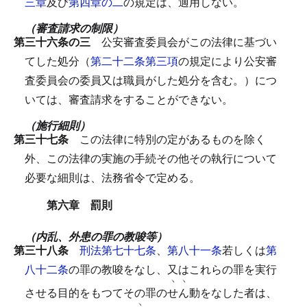
三章
及び
第四章の二
の規定は、適用しない。
（審査請求の制限）
第三十六条の三
公安審査委員会がこの法律に基づい
てした処分（
第二十二条第三項
の規定により公安審
査委員会の委員又は職員がした処分を含む。）につ
いては、審査請求をすることができない。
（施行細則）
第三十七条
この法律に特別の定があるものを除く
外、この法律の実施の手続その他その執行について
必要な細則は、法務省令で定める。
第六章 罰則
（内乱、外患の罪の教唆等）
第三十八条
刑法第七十七条
、
第八十一条
若しくは
第
八十二条
の罪の教唆をなし、又はこれらの罪を実行
ヽ
ヽ
させる目的をもつてその罪の
せ
ん
動をなした者は、
ヽ