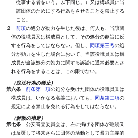
従事する者をいう。以下同じ。）又は構成員に当
該団体のためにする行為をさせることを禁止する
こと。
２
前項
の処分が効力を生じた後は、何人も、当該団
体の役職員又は構成員として、その処分の趣旨に反
する行為をしてはならない。
但し、
同項第三号
の処
分が効力を生じた場合において、当該役職員又は構
成員が当該処分の効力に関する訴訟に通常必要とさ
れる行為をすることは、この限でない。
（脱法行為の禁止）
第六条
前条第一項
の処分を受けた団体の役職員又は
構成員は、いかなる名義においても、
同条第二項
の
規定による禁止を免れる行為をしてはならない。
（解散の指定）
第七条
公安審査委員会は、左に掲げる団体が継続又
は反覆して将来さらに団体の活動として暴力主義的