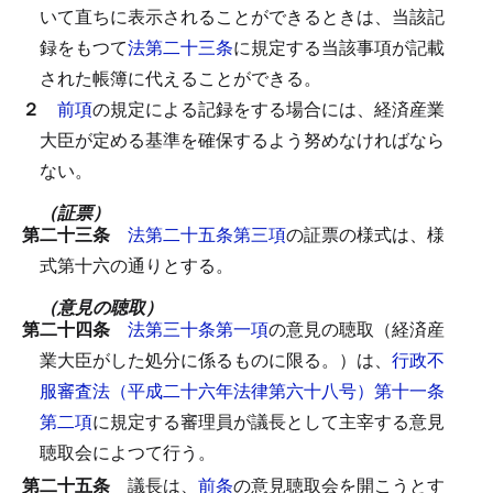
いて直ちに表示されることができるときは、当該記
録をもつて
法第二十三条
に規定する当該事項が記載
された帳簿に代えることができる。
２
前項
の規定による記録をする場合には、経済産業
大臣が定める基準を確保するよう努めなければなら
ない。
（証票）
第二十三条
法第二十五条第三項
の証票の様式は、様
式第十六の通りとする。
（意見の聴取）
第二十四条
法第三十条第一項
の意見の聴取（経済産
業大臣がした処分に係るものに限る。）は、
行政不
服審査法（平成二十六年法律第六十八号）第十一条
第二項
に規定する審理員が議長として主宰する意見
聴取会によつて行う。
第二十五条
議長は、
前条
の意見聴取会を開こうとす