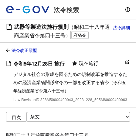
法令検索
武器等製造法施行規則
（昭和二十八年通
法令詳細
商産業省令第四十三号）
法令改正履歴
現在施行
令和5年12月28日 施行
デジタル社会の形成を図るための規制改革を推進するた
めの経済産業省関係省令の一部を改正する省令
（令和五
年経済産業省令第六十三号）
Law RevisionID:328M50000400043_20231228_505M60000400063
目次
昭和二十八年通商産業省令第四十三号