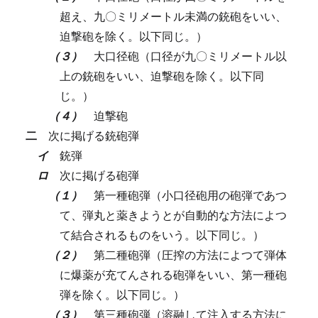
超え、九〇ミリメートル未満の銃砲をいい、
迫撃砲を除く。以下同じ。）
（３）
大口径砲（口径が九〇ミリメートル以
上の銃砲をいい、迫撃砲を除く。以下同
じ。）
（４）
迫撃砲
二
次に掲げる銃砲弾
イ
銃弾
ロ
次に掲げる砲弾
（１）
第一種砲弾（小口径砲用の砲弾であつ
て、弾丸と薬きようとが自動的な方法によつ
て結合されるものをいう。以下同じ。）
（２）
第二種砲弾（圧搾の方法によつて弾体
に爆薬が充てんされる砲弾をいい、第一種砲
弾を除く。以下同じ。）
（３）
第三種砲弾（溶融して注入する方法に