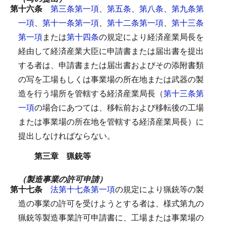
第十六条
第三条第一項
、
第五条
、
第八条
、
第九条第
一項
、
第十一条第一項
、
第十二条第一項
、
第十三条
第一項
または
第十四条
の規定により経済産業局長を
経由して経済産業大臣に申請書または届出書を提出
する者は、申請書または届出書およびその添附書類
の写を工場もしくは事業場の所在地または武器の製
造を行う場所を管轄する経済産業局長（
第十三条第
一項
の場合にあつては、移転前および移転後の工場
または事業場の所在地を管轄する経済産業局長）に
提出しなければならない。
第三章 猟銃等
（製造事業の許可申請）
第十七条
法第十七条第一項
の規定により猟銃等の製
造の事業の許可を受けようとする者は、様式第九の
猟銃等製造事業許可申請書に、工場または事業場の