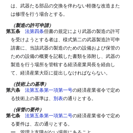
は、武器たる部品の交換を伴わない軽微な改造また
は修理を行う場合とする。
（製造の許可申請）
第五条
法第四条
但書の規定により武器の製造の許可
を受けようとする者は、様式第二の武器製造許可申
請書に、当該武器の製造のための設備および保管の
ための設備の概要を記載した書類を添附し、武器の
製造を行う場所を管轄する経済産業局長を経由し
て、経済産業大臣に提出しなければならない。
（技術上の基準）
第六条
法第五条第一項第一号
の経済産業省令で定め
る技術上の基準は、
別表
の通りとする。
（保管の要件）
第七条
法第五条第一項第二号
の経済産業省令で定め
る要件は、左の通りとする。
一
管理上支障がない場所にあること。