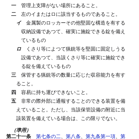
一
管理上支障がない場所にあること。
二
左のイまたはロに該当するものであること。
イ
金属製のロッカーその他堅固な構造を有する
収納設備であつて、確実に施錠できる錠を備え
ているもの
ロ
くさり等によつて猟銃等を堅固に固定しうる
設備であつて、当該くさり等に確実に施錠でき
る錠を備えているもの
三
保管する猟銃等の数量に応じた収容能力を有す
ること。
四
容易に持ち運びできないこと。
五
非常の際外部に通報することのできる装置を備
えていること。
ただし、当該保管設備の附近に当
該装置を備えている場合は、この限りでない。
（準用）
第二十一条
第七条の二
、
第八条
、
第九条第一項
、
第