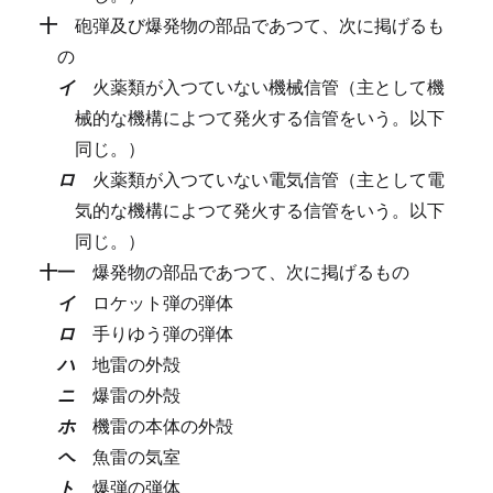
十
砲弾及び爆発物の部品であつて、次に掲げるも
の
イ
火薬類が入つていない機械信管（主として機
械的な機構によつて発火する信管をいう。以下
同じ。）
ロ
火薬類が入つていない電気信管（主として電
気的な機構によつて発火する信管をいう。以下
同じ。）
十一
爆発物の部品であつて、次に掲げるもの
イ
ロケット弾の弾体
ロ
手りゆう弾の弾体
ハ
地雷の外殻
ニ
爆雷の外殻
ホ
機雷の本体の外殻
ヘ
魚雷の気室
ト
爆弾の弾体