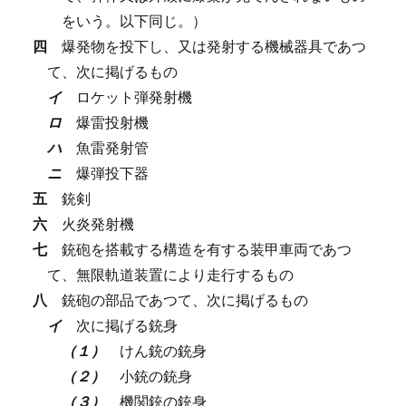
をいう。以下同じ。）
四
爆発物を投下し、又は発射する機械器具であつ
て、次に掲げるもの
イ
ロケット弾発射機
ロ
爆雷投射機
ハ
魚雷発射管
ニ
爆弾投下器
五
銃剣
六
火炎発射機
七
銃砲を搭載する構造を有する装甲車両であつ
て、無限軌道装置により走行するもの
八
銃砲の部品であつて、次に掲げるもの
イ
次に掲げる銃身
（１）
けん銃の銃身
（２）
小銃の銃身
（３）
機関銃の銃身