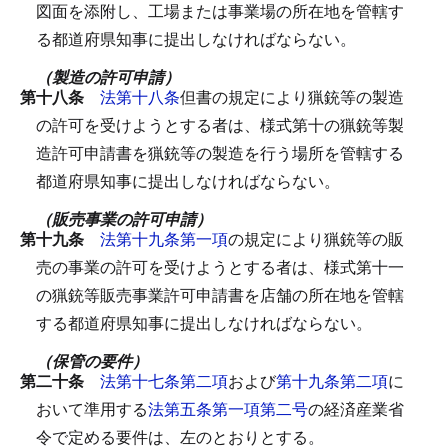
図面を添附し、工場または事業場の所在地を管轄す
る都道府県知事に提出しなければならない。
（製造の許可申請）
第十八条
法第十八条
但書の規定により猟銃等の製造
の許可を受けようとする者は、様式第十の猟銃等製
造許可申請書を猟銃等の製造を行う場所を管轄する
都道府県知事に提出しなければならない。
（販売事業の許可申請）
第十九条
法第十九条第一項
の規定により猟銃等の販
売の事業の許可を受けようとする者は、様式第十一
の猟銃等販売事業許可申請書を店舗の所在地を管轄
する都道府県知事に提出しなければならない。
（保管の要件）
第二十条
法第十七条第二項
および
第十九条第二項
に
おいて準用する
法第五条第一項第二号
の経済産業省
令で定める要件は、左のとおりとする。