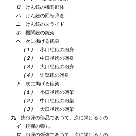
ロ
けん銃の機関部体
ハ
けん銃の回転弾倉
ニ
けん銃のスライド
ホ
機関銃の銃架
ヘ
次に掲げる砲身
（１）
小口径砲の砲身
（２）
中口径砲の砲身
（３）
大口径砲の砲身
（４）
迫撃砲の砲身
ト
次に掲げる砲架
（１）
小口径砲の砲架
（２）
中口径砲の砲架
（３）
大口径砲の砲架
九
銃砲弾の部品であつて、次に掲げるもの
イ
銃弾の弾丸
ロ
砲弾の弾体であつて、次に掲げるもの