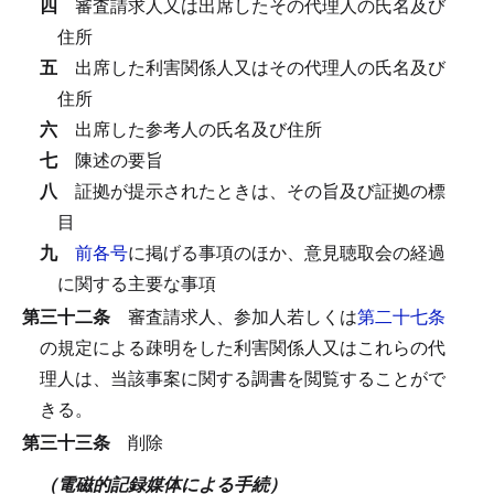
四
審査請求人又は出席したその代理人の氏名及び
住所
五
出席した利害関係人又はその代理人の氏名及び
住所
六
出席した参考人の氏名及び住所
七
陳述の要旨
八
証拠が提示されたときは、その旨及び証拠の標
目
九
前各号
に掲げる事項のほか、意見聴取会の経過
に関する主要な事項
第三十二条
審査請求人、参加人若しくは
第二十七条
の規定による疎明をした利害関係人又はこれらの代
理人は、当該事案に関する調書を閲覧することがで
きる。
第三十三条
削除
（電磁的記録媒体による手続）