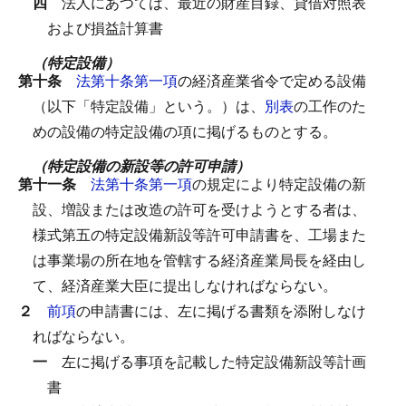
四
法人にあつては、最近の財産目録、貸借対照表
および損益計算書
（特定設備）
第十条
法第十条第一項
の経済産業省令で定める設備
（以下「特定設備」という。）は、
別表
の工作のた
めの設備の特定設備の項に掲げるものとする。
（特定設備の新設等の許可申請）
第十一条
法第十条第一項
の規定により特定設備の新
設、増設または改造の許可を受けようとする者は、
様式第五の特定設備新設等許可申請書を、工場また
は事業場の所在地を管轄する経済産業局長を経由し
て、経済産業大臣に提出しなければならない。
２
前項
の申請書には、左に掲げる書類を添附しなけ
ればならない。
一
左に掲げる事項を記載した特定設備新設等計画
書