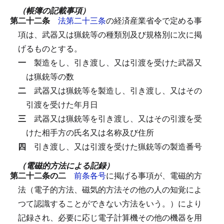
（帳簿の記載事項）
第二十二条
法第二十三条
の経済産業省令で定める事
項は、武器又は猟銃等の種類別及び規格別に次に掲
げるものとする。
一
製造をし、引き渡し、又は引渡を受けた武器又
は猟銃等の数
二
武器又は猟銃等を製造し、引き渡し、又はその
引渡を受けた年月日
三
武器又は猟銃等を引き渡し、又はその引渡を受
けた相手方の氏名又は名称及び住所
四
引き渡し、又は引渡を受けた猟銃等の製造番号
（電磁的方法による記録）
第二十二条の二
前条各号
に掲げる事項が、電磁的方
法（電子的方法、磁気的方法その他の人の知覚によ
つて認識することができない方法をいう。）により
記録され、必要に応じ電子計算機その他の機器を用