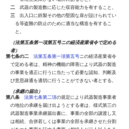
二
武器の製造数に応じた収容能力を有すること。
三
出入口に鉄製その他の堅固な扉が設けられてい
る等盗難の防止のために適当な構造を有するこ
と。
（法第五条第一項第五号ニの経済産業省令で定める
者）
第七条の二
法第五条第一項第五号
ニの経済産業省令
で定める者は、精神の機能の障害により武器の製造
の事業を適正に行うに当たって必要な認知、判断及
び意思疎通を適切に行うことができない者とする。
（承継の届出）
第八条
法第七条第二項
の規定により武器製造事業者
の地位の承継を届け出ようとする者は、様式第三の
武器製造事業承継届出書に、事業の全部の譲渡し又
は相続、合併若しくは事業の全部を承継させた分割