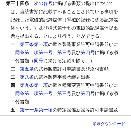
第三十四条
次の各号
に掲げる書類の提出について
は、当該書類に記載すべきこととされている事項を
記録した電磁的記録媒体（電磁的記録に係る記録媒
体をいう。）及び様式第十七の電磁的記録媒体提出
票を提出することにより行うことができる。
一
第三条第一項
の武器製造事業許可申請書並びに
同条第二項第一号
、
第三号
及び
第四号
に掲げる添
付書類（
同号
に掲げる定款を除く。）
二
第五条
の武器製造許可申請書及び添付書類
三
第八条
の武器製造事業承継届出書
四
第九条第一項
の武器種類変更許可申請書並びに
同条第二項第一号
、
第三号
及び
第四号
に掲げる添
付書類
五
第十一条第一項
の特定設備新設等許可申請書及
び
同条第二項第一号
に掲げる添付書類
印刷
ダウンロード
六
第十二条第一項
の保管規程認可申請書及び保管