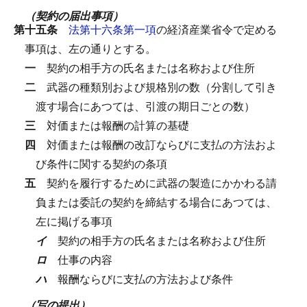
（契約の届出事項）
第十五条
法第十六条第一項
の経済産業省令で定める
事項は、左の通りとする。
一
契約の相手方の氏名または名称および住所
二
武器の種類別および規格別の数（分割して引き
渡す場合にあつては、引渡の期日ごとの数）
三
対価または報酬の計算の基礎
四
対価または報酬の改訂ならびに支払の方法およ
び条件に関する契約の条項
五
契約を履行するために武器の製造にかかわる請
負または委託の契約を締結する場合にあつては、
左に掲げる事項
イ
契約の相手方の氏名または名称および住所
ロ
仕事の内容
ハ
報酬ならびに支払の方法および条件
（写の提出）