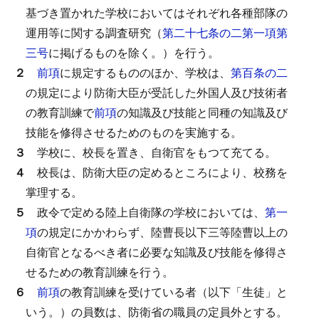
基づき置かれた学校においてはそれぞれ各種部隊の
運用等に関する調査研究（
第二十七条の二第一項第
三号
に掲げるものを除く。）を行う。
２
前項
に規定するもののほか、学校は、
第百条の二
の規定により防衛大臣が受託した外国人及び技術者
の教育訓練で
前項
の知識及び技能と同種の知識及び
技能を修得させるためのものを実施する。
３
学校に、校長を置き、自衛官をもつて充てる。
４
校長は、防衛大臣の定めるところにより、校務を
掌理する。
５
政令で定める陸上自衛隊の学校においては、
第一
項
の規定にかかわらず、陸曹長以下三等陸曹以上の
自衛官となるべき者に必要な知識及び技能を修得さ
せるための教育訓練を行う。
６
前項
の教育訓練を受けている者（以下「生徒」と
いう。）の員数は、防衛省の職員の定員外とする。