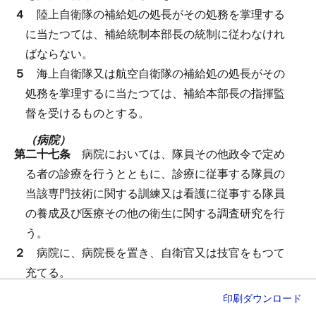
４
陸上自衛隊の補給処の処長がその処務を掌理する
に当たつては、補給統制本部長の統制に従わなけれ
ばならない。
５
海上自衛隊又は航空自衛隊の補給処の処長がその
処務を掌理するに当たつては、補給本部長の指揮監
督を受けるものとする。
（病院）
第二十七条
病院においては、隊員その他政令で定め
る者の診療を行うとともに、診療に従事する隊員の
当該専門技術に関する訓練又は看護に従事する隊員
の養成及び医療その他の衛生に関する調査研究を行
う。
２
病院に、病院長を置き、自衛官又は技官をもつて
充てる。
３
病院長は、防衛大臣の定めるところにより、院務
印刷
ダウンロード
を掌理する。
ただし、防衛大臣は、必要があると認