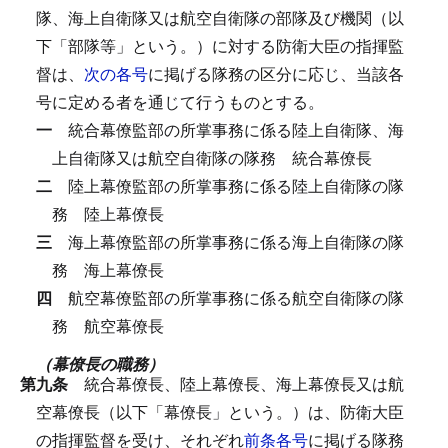
隊、海上自衛隊又は航空自衛隊の部隊及び機関（以
下「部隊等」という。）に対する防衛大臣の指揮監
督は、
次の各号
に掲げる隊務の区分に応じ、当該各
号に定める者を通じて行うものとする。
一
統合幕僚監部の所掌事務に係る陸上自衛隊、海
上自衛隊又は航空自衛隊の隊務
統合幕僚長
二
陸上幕僚監部の所掌事務に係る陸上自衛隊の隊
務
陸上幕僚長
三
海上幕僚監部の所掌事務に係る海上自衛隊の隊
務
海上幕僚長
四
航空幕僚監部の所掌事務に係る航空自衛隊の隊
務
航空幕僚長
（幕僚長の職務）
第九条
統合幕僚長、陸上幕僚長、海上幕僚長又は航
空幕僚長（以下「幕僚長」という。）は、防衛大臣
の指揮監督を受け、それぞれ
前条各号
に掲げる隊務