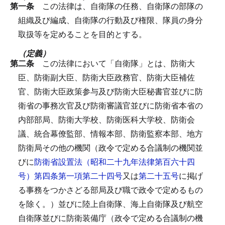
第一条
この法律は、自衛隊の任務、自衛隊の部隊の
組織及び編成、自衛隊の行動及び権限、隊員の身分
取扱等を定めることを目的とする。
（定義）
第二条
この法律において「自衛隊」とは、防衛大
臣、防衛副大臣、防衛大臣政務官、防衛大臣補佐
官、防衛大臣政策参与及び防衛大臣秘書官並びに防
衛省の事務次官及び防衛審議官並びに防衛省本省の
内部部局、防衛大学校、防衛医科大学校、防衛会
議、統合幕僚監部、情報本部、防衛監察本部、地方
防衛局その他の機関（政令で定める合議制の機関並
びに
防衛省設置法（昭和二十九年法律第百六十四
号）第四条第一項第二十四号
又は
第二十五号
に掲げ
る事務をつかさどる部局及び職で政令で定めるもの
を除く。）並びに陸上自衛隊、海上自衛隊及び航空
自衛隊並びに防衛装備庁（政令で定める合議制の機