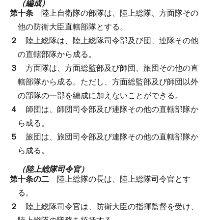
（編成）
第十条
陸上自衛隊の部隊は、陸上総隊、方面隊その
他の防衛大臣直轄部隊とする。
２
陸上総隊は、陸上総隊司令部及び団、連隊その他
の直轄部隊から成る。
３
方面隊は、方面総監部及び師団、旅団その他の直
轄部隊から成る。
ただし、方面総監部及び師団以外
の部隊の一部を編成に加えないことができる。
４
師団は、師団司令部及び連隊その他の直轄部隊か
ら成る。
５
旅団は、旅団司令部及び連隊その他の直轄部隊か
ら成る。
（陸上総隊司令官）
第十条の二
陸上総隊の長は、陸上総隊司令官とす
る。
２
陸上総隊司令官は、防衛大臣の指揮監督を受け、
陸上総隊の隊務を統括する。