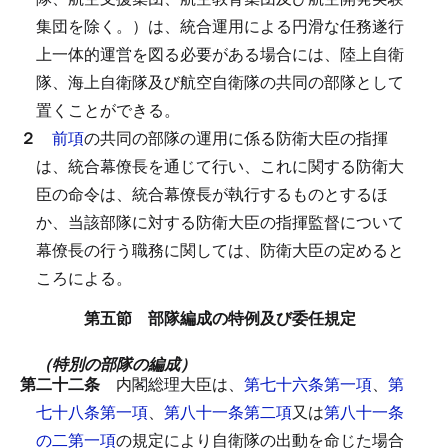
集団を除く。）は、統合運用による円滑な任務遂行
上一体的運営を図る必要がある場合には、陸上自衛
隊、海上自衛隊及び航空自衛隊の共同の部隊として
置くことができる。
２
前項
の共同の部隊の運用に係る防衛大臣の指揮
は、統合幕僚長を通じて行い、これに関する防衛大
臣の命令は、統合幕僚長が執行するものとするほ
か、当該部隊に対する防衛大臣の指揮監督について
幕僚長の行う職務に関しては、防衛大臣の定めると
ころによる。
第五節 部隊編成の特例及び委任規定
（特別の部隊の編成）
第二十二条
内閣総理大臣は、
第七十六条第一項
、
第
七十八条第一項
、
第八十一条第二項
又は
第八十一条
の二第一項
の規定により自衛隊の出動を命じた場合