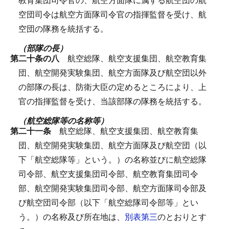
空団司令は航空方面隊司令官の指揮監督を受け、航
空団の隊務を統括する。
（部隊の長）
第二十条の八
航空総隊、航空支援集団、航空教育集
団、航空開発実験集団、航空方面隊及び航空団以外
の部隊の長は、防衛大臣の定めるところにより、上
官の指揮監督を受け、当該部隊の隊務を統括する。
（航空総隊等の名称等）
第二十一条
航空総隊、航空支援集団、航空教育集
団、航空開発実験集団、航空方面隊及び航空団（以
下「航空総隊等」という。）の名称並びに航空総隊
司令部、航空支援集団司令部、航空教育集団司令
部、航空開発実験集団司令部、航空方面隊司令部及
び航空団司令部（以下「航空総隊司令部等」とい
う。）の名称及び所在地は、
別表第三
のとおりとす