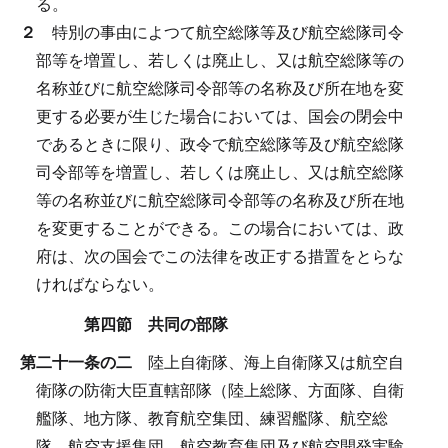
る。
２
特別の事由によつて航空総隊等及び航空総隊司令
部等を増置し、若しくは廃止し、又は航空総隊等の
名称並びに航空総隊司令部等の名称及び所在地を変
更する必要が生じた場合においては、国会の閉会中
であるときに限り、政令で航空総隊等及び航空総隊
司令部等を増置し、若しくは廃止し、又は航空総隊
等の名称並びに航空総隊司令部等の名称及び所在地
を変更することができる。
この場合においては、政
府は、次の国会でこの法律を改正する措置をとらな
ければならない。
第四節 共同の部隊
第二十一条の二
陸上自衛隊、海上自衛隊又は航空自
衛隊の防衛大臣直轄部隊（陸上総隊、方面隊、自衛
艦隊、地方隊、教育航空集団、練習艦隊、航空総
隊、航空支援集団、航空教育集団及び航空開発実験