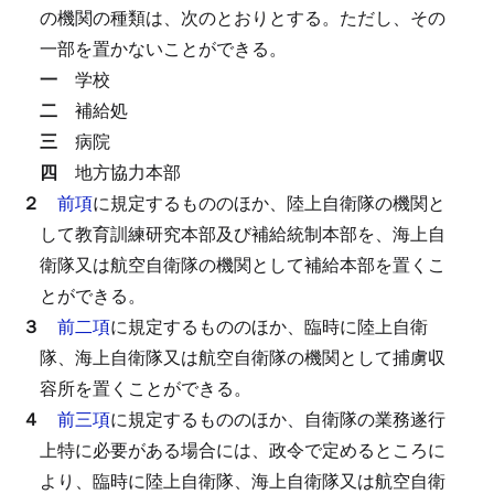
の機関の種類は、次のとおりとする。
ただし、その
一部を置かないことができる。
一
学校
二
補給処
三
病院
四
地方協力本部
２
前項
に規定するもののほか、陸上自衛隊の機関と
して教育訓練研究本部及び補給統制本部を、海上自
衛隊又は航空自衛隊の機関として補給本部を置くこ
とができる。
３
前二項
に規定するもののほか、臨時に陸上自衛
隊、海上自衛隊又は航空自衛隊の機関として捕虜収
容所を置くことができる。
４
前三項
に規定するもののほか、自衛隊の業務遂行
上特に必要がある場合には、政令で定めるところに
より、臨時に陸上自衛隊、海上自衛隊又は航空自衛