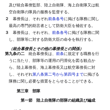
及び統合幕僚監部、陸上自衛隊、海上自衛隊又は航
空自衛隊の隊員の服務を監督する。
２
幕僚長は、それぞれ
前条各号
に掲げる隊務に関し
最高の専門的助言者として防衛大臣を補佐する。
３
幕僚長は、それぞれ、
前条各号
に掲げる隊務に関
し、部隊等に対する防衛大臣の命令を執行する。
（統合幕僚長とその他の幕僚長との関係）
第九条の二
統合幕僚長は、
前条
に規定する職務を行
うに当たり、部隊等の運用の円滑化を図る観点か
ら、陸上幕僚長、海上幕僚長又は航空幕僚長に対
し、それぞれ
第八条第二号から第四号まで
に掲げる
隊務に関し必要な措置をとらせることができる。
第三章 部隊
第一節 陸上自衛隊の部隊の組織及び編成