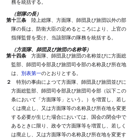
務を統括する。
（部隊の長）
第十三条
陸上総隊、方面隊、師団及び旅団以外の部
隊の長は、防衛大臣の定めるところにより、上官の
指揮監督を受け、当該部隊の隊務を統括する。
（方面隊、師団及び旅団の名称等）
第十四条
方面隊、師団及び旅団の名称並びに方面総
監部、師団司令部及び旅団司令部の名称及び所在地
は、
別表第一
のとおりとする。
２
特別の事由によつて方面隊、師団及び旅団並びに
方面総監部、師団司令部及び旅団司令部（以下この
条において「方面隊等」という。）を増置し、若し
くは廃止し、又は方面隊等の名称及び所在地を変更
する必要が生じた場合においては、国会の閉会中で
あるときに限り、政令で方面隊等を増置し、若しく
は廃止し、又は方面隊等の名称及び所在地を変更す