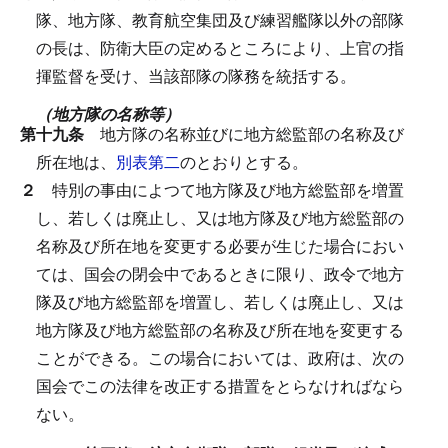
隊、地方隊、教育航空集団及び練習艦隊以外の部隊
の長は、防衛大臣の定めるところにより、上官の指
揮監督を受け、当該部隊の隊務を統括する。
（地方隊の名称等）
第十九条
地方隊の名称並びに地方総監部の名称及び
所在地は、
別表第二
のとおりとする。
２
特別の事由によつて地方隊及び地方総監部を増置
し、若しくは廃止し、又は地方隊及び地方総監部の
名称及び所在地を変更する必要が生じた場合におい
ては、国会の閉会中であるときに限り、政令で地方
隊及び地方総監部を増置し、若しくは廃止し、又は
地方隊及び地方総監部の名称及び所在地を変更する
ことができる。
この場合においては、政府は、次の
国会でこの法律を改正する措置をとらなければなら
ない。