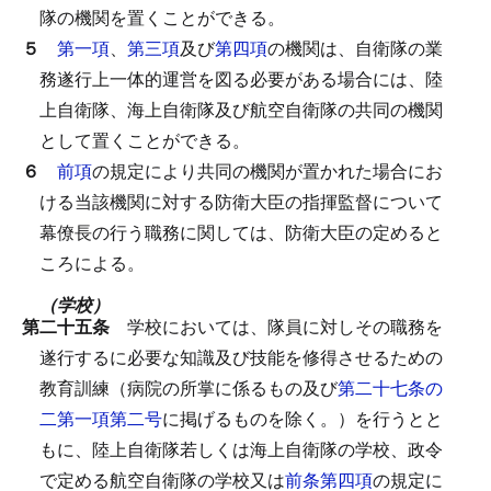
隊の機関を置くことができる。
５
第一項
、
第三項
及び
第四項
の機関は、自衛隊の業
務遂行上一体的運営を図る必要がある場合には、陸
上自衛隊、海上自衛隊及び航空自衛隊の共同の機関
として置くことができる。
６
前項
の規定により共同の機関が置かれた場合にお
ける当該機関に対する防衛大臣の指揮監督について
幕僚長の行う職務に関しては、防衛大臣の定めると
ころによる。
（学校）
第二十五条
学校においては、隊員に対しその職務を
遂行するに必要な知識及び技能を修得させるための
教育訓練（病院の所掌に係るもの及び
第二十七条の
二第一項第二号
に掲げるものを除く。）を行うとと
もに、陸上自衛隊若しくは海上自衛隊の学校、政令
で定める航空自衛隊の学校又は
前条第四項
の規定に