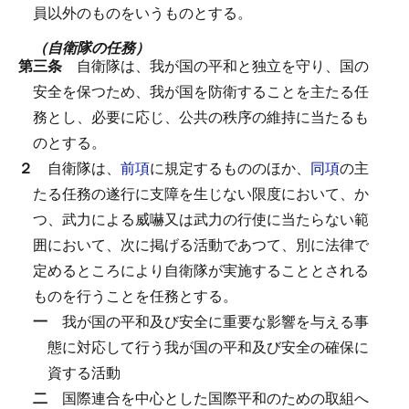
員以外のものをいうものとする。
（自衛隊の任務）
第三条
自衛隊は、我が国の平和と独立を守り、国の
安全を保つため、我が国を防衛することを主たる任
務とし、必要に応じ、公共の秩序の維持に当たるも
のとする。
２
自衛隊は、
前項
に規定するもののほか、
同項
の主
たる任務の遂行に支障を生じない限度において、か
つ、武力による威嚇又は武力の行使に当たらない範
囲において、次に掲げる活動であつて、別に法律で
定めるところにより自衛隊が実施することとされる
ものを行うことを任務とする。
一
我が国の平和及び安全に重要な影響を与える事
態に対応して行う我が国の平和及び安全の確保に
資する活動
二
国際連合を中心とした国際平和のための取組へ