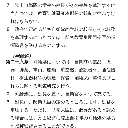
７
陸上自衛隊の学校の校長がその校務を掌理するに
当たつては、教育訓練研究本部長の統制に従わなけ
ればならない。
８
政令で定める航空自衛隊の学校の校長がその校務
を掌理するに当たつては、航空教育集団司令官の指
揮監督を受けるものとする。
（補給処）
第二十六条
補給処においては、自衛隊の需品、火
器、弾薬、車両、船舶、航空機、施設器材、通信器
材、衛生器材等の調達、保管、補給又は整備及びこ
れらに関する調査研究を行う。
２
補給処に、処長を置き、自衛官をもつて充てる。
３
処長は、防衛大臣の定めるところにより、処務を
掌理する。
ただし、防衛大臣は、必要があると認め
る場合には、方面総監に陸上自衛隊の補給処の処長
を指揮監督させることができる。