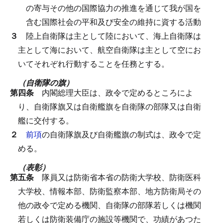
の寄与その他の国際協力の推進を通じて我が国を
含む国際社会の平和及び安全の維持に資する活動
３
陸上自衛隊は主として陸において、海上自衛隊は
主として海において、航空自衛隊は主として空にお
いてそれぞれ行動することを任務とする。
（自衛隊の旗）
第四条
内閣総理大臣は、政令で定めるところによ
り、自衛隊旗又は自衛艦旗を自衛隊の部隊又は自衛
艦に交付する。
２
前項
の自衛隊旗及び自衛艦旗の制式は、政令で定
める。
（表彰）
第五条
隊員又は防衛省本省の防衛大学校、防衛医科
大学校、情報本部、防衛監察本部、地方防衛局その
他の政令で定める機関、自衛隊の部隊若しくは機関
若しくは防衛装備庁の施設等機関で、功績があつた