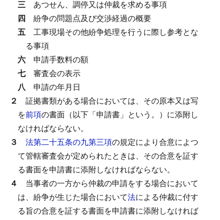
三
あつせん、調停又は仲裁を求める事項
四
紛争の問題点及び交渉経過の概要
五
工事現場その他紛争処理を行うに際し参考とな
る事項
六
申請手数料の額
七
審査会の表示
八
申請の年月日
２
証拠書類がある場合においては、その原本又は写
を
前項
の書面（以下「申請書」という。）に添附し
なければならない。
３
法第二十五条の九第三項
の規定により合意によつ
て管轄審査会が定められたときは、その合意を証す
る書面を申請書に添附しなければならない。
４
当事者の一方から仲裁の申請をする場合において
は、紛争が生じた場合において
法
による仲裁に付す
る旨の合意を証する書面を申請書に添附しなければ