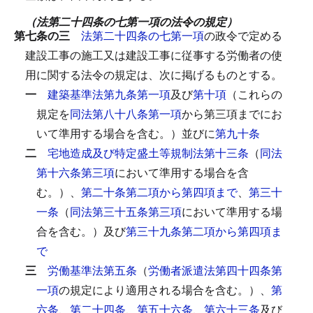
（法第二十四条の七第一項の法令の規定）
第七条の三
法第二十四条の七第一項
の政令で定める
建設工事の施工又は建設工事に従事する労働者の使
用に関する法令の規定は、次に掲げるものとする。
一
建築基準法第九条第一項
及び
第十項
（これらの
規定を
同法第八十八条第一項
から第三項までにお
いて準用する場合を含む。）並びに
第九十条
二
宅地造成及び特定盛土等規制法第十三条
（
同法
第十六条第三項
において準用する場合を含
む。）、
第二十条第二項から第四項まで
、
第三十
一条
（
同法第三十五条第三項
において準用する場
合を含む。）及び
第三十九条第二項から第四項ま
で
三
労働基準法第五条
（
労働者派遣法第四十四条第
一項
の規定により適用される場合を含む。）、
第
六条
、
第二十四条
、
第五十六条
、
第六十三条
及び