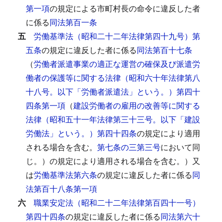
第一項
の規定による市町村長の命令に違反した者
に係る
同法第百一条
五
労働基準法（昭和二十二年法律第四十九号）第
五条
の規定に違反した者に係る
同法第百十七条
（
労働者派遣事業の適正な運営の確保及び派遣労
働者の保護等に関する法律（昭和六十年法律第八
十八号。以下「労働者派遣法」という。）第四十
四条第一項
（
建設労働者の雇用の改善等に関する
法律（昭和五十一年法律第三十三号。以下「建設
労働法」という。）第四十四条
の規定により適用
される場合を含む。
第七条の三第三号
において同
じ。）の規定により適用される場合を含む。）又
は
労働基準法第六条
の規定に違反した者に係る
同
法第百十八条第一項
六
職業安定法（昭和二十二年法律第百四十一号）
第四十四条
の規定に違反した者に係る
同法第六十