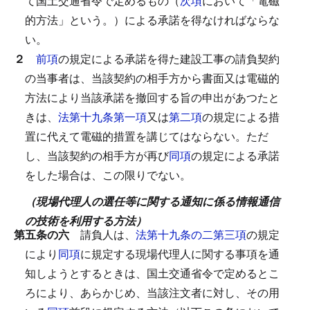
て国土交通省令で定めるもの（
次項
において「電磁
的方法」という。）による承諾を得なければならな
い。
２
前項
の規定による承諾を得た建設工事の請負契約
の当事者は、当該契約の相手方から書面又は電磁的
方法により当該承諾を撤回する旨の申出があつたと
きは、
法第十九条第一項
又は
第二項
の規定による措
置に代えて電磁的措置を講じてはならない。
ただ
し、当該契約の相手方が再び
同項
の規定による承諾
をした場合は、この限りでない。
（現場代理人の選任等に関する通知に係る情報通信
の技術を利用する方法）
第五条の六
請負人は、
法第十九条の二第三項
の規定
により
同項
に規定する現場代理人に関する事項を通
知しようとするときは、国土交通省令で定めるとこ
ろにより、あらかじめ、当該注文者に対し、その用