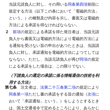
当該元請負人に対し、その用いる
同条第四項
前段に
規定する方法（以下この条において「電磁的方法」
という。）の種類及び内容を示し、書面又は電磁的
方法による承諾を得なければならない。
２
前項
の規定による承諾を得た発注者は、当該元請
負人から書面又は電磁的方法により電磁的方法によ
る通知を受けない旨の申出があつたときは、当該請
負人に対し、承諾通知を電磁的方法によつてしては
ならない。
ただし、当該元請負人が再び
同項
の規定
による承諾をした場合は、この限りでない。
（下請負人の選定の承諾に係る情報通信の技術を利
用する方法）
第七条
注文者は、
法第二十三条第二項
の規定により
同条第一項
ただし書の承諾をする旨の通知（
次項
に
おいて「承諾通知」という。）をしようとするとき
は、国土交通省令で定めるところにより、あらかじ