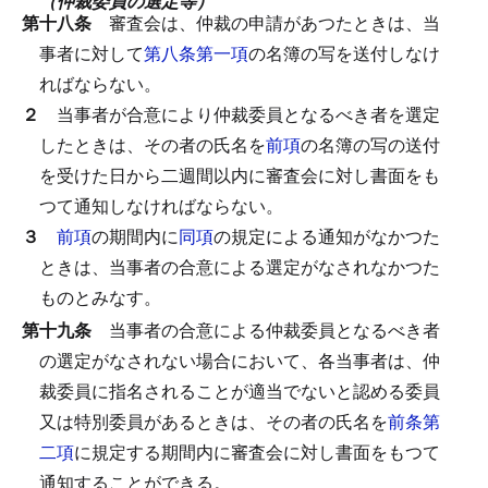
（仲裁委員の選定等）
第十八条
審査会は、仲裁の申請があつたときは、当
事者に対して
第八条第一項
の名簿の写を送付しなけ
ればならない。
２
当事者が合意により仲裁委員となるべき者を選定
したときは、その者の氏名を
前項
の名簿の写の送付
を受けた日から二週間以内に審査会に対し書面をも
つて通知しなければならない。
３
前項
の期間内に
同項
の規定による通知がなかつた
ときは、当事者の合意による選定がなされなかつた
ものとみなす。
第十九条
当事者の合意による仲裁委員となるべき者
の選定がなされない場合において、各当事者は、仲
裁委員に指名されることが適当でないと認める委員
又は特別委員があるときは、その者の氏名を
前条第
二項
に規定する期間内に審査会に対し書面をもつて
通知することができる。