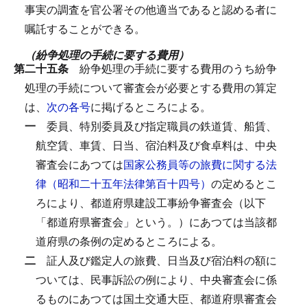
事実の調査を官公署その他適当であると認める者に
嘱託することができる。
（紛争処理の手続に要する費用）
第二十五条
紛争処理の手続に要する費用のうち紛争
処理の手続について審査会が必要とする費用の算定
は、
次の各号
に掲げるところによる。
一
委員、特別委員及び指定職員の鉄道賃、船賃、
航空賃、車賃、日当、宿泊料及び食卓料は、中央
審査会にあつては
国家公務員等の旅費に関する法
律（昭和二十五年法律第百十四号）
の定めるとこ
ろにより、都道府県建設工事紛争審査会（以下
「都道府県審査会」という。）にあつては当該都
道府県の条例の定めるところによる。
二
証人及び鑑定人の旅費、日当及び宿泊料の額に
ついては、民事訴訟の例により、中央審査会に係
るものにあつては国土交通大臣、都道府県審査会