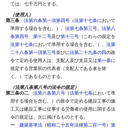
ては、七千万円とする。
（使用人）
第三条
法第六条第一項第四号
（
法第十七条
において
準用する場合を含む。）、
法第七条第三号
、
法第八
条第四号
、
第十二号
及び
第十三号
（これらの規定を
法第十七条
において準用する場合を含む。）、
法第
二十八条第一項第三号
並びに
法第二十九条の四
の政
令で定める使用人は、支配人及び支店又は
第一条
に
規定する営業所の代表者（支配人である者を除
く。）であるものとする。
（法第八条第八号の法令の規定）
第三条の二
法第八条第八号
（
法第十七条
において準
用する場合を含む。）の政令で定める建設工事の施
工又は建設工事に従事する労働者の使用に関する法
令の規定は、次に掲げるものとする。
一
建築基準法（昭和二十五年法律第二百一号）第