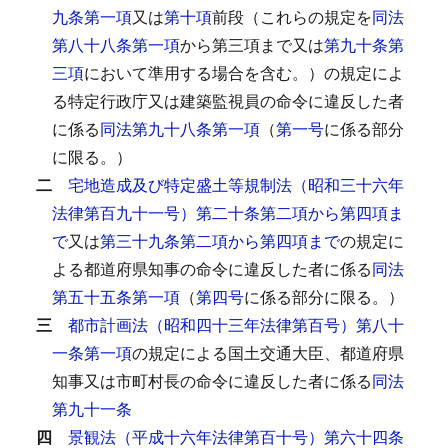
九条第一項
又は
第十項
前段（これらの規定を
同法
第八十八条第一項
から第三項まで又は
第九十条第
三項
において準用する場合を含む。）の規定によ
る特定行政庁又は建築監視員の命令に違反した者
に係る
同法第九十八条第一項
（
第一号
に係る部分
に限る。）
二
宅地造成及び特定盛土等規制法（昭和三十六年
法律第百九十一号）第二十条第二項から第四項ま
で
又は
第三十九条第二項から第四項まで
の規定に
よる都道府県知事の命令に違反した者に係る
同法
第五十五条第一項
（
第四号
に係る部分に限る。）
三
都市計画法（昭和四十三年法律第百号）第八十
一条第一項
の規定による国土交通大臣、都道府県
知事又は市町村長の命令に違反した者に係る
同法
第九十一条
四
景観法（平成十六年法律第百十号）第六十四条