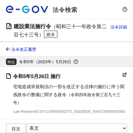
法令検索
建設業法施行令
（昭和三十一年政令第二
法令詳細
百七十三号）
法令改正履歴
令和5年（2023年）5月26日
時点
令和5年5月26日 施行
宅地造成等規制法の一部を改正する法律の施行に伴う関
係政令の整備に関する政令
（令和四年政令第三百九十三
号）
Law RevisionID:331CO0000000273_20230526_504CO0000000393
目次