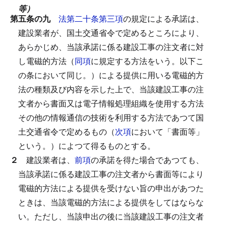
等）
第五条の九
法第二十条第三項
の規定による承諾は、
建設業者が、国土交通省令で定めるところにより、
あらかじめ、当該承諾に係る建設工事の注文者に対
し電磁的方法（
同項
に規定する方法をいう。以下こ
の条において同じ。）による提供に用いる電磁的方
法の種類及び内容を示した上で、当該建設工事の注
文者から書面又は電子情報処理組織を使用する方法
その他の情報通信の技術を利用する方法であつて国
土交通省令で定めるもの（
次項
において「書面等」
という。）によつて得るものとする。
２
建設業者は、
前項
の承諾を得た場合であつても、
当該承諾に係る建設工事の注文者から書面等により
電磁的方法による提供を受けない旨の申出があつた
ときは、当該電磁的方法による提供をしてはならな
い。
ただし、当該申出の後に当該建設工事の注文者