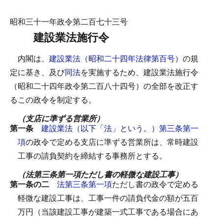
昭和三十一年政令第二百七十三号
建設業法施行令
内閣は、
建設業法（昭和二十四年法律第百号）
の規
定に基き、及び
同法
を実施するため、建設業法施行令
（昭和二十四年政令第二百八十四号）の全部を改正す
るこの政令を制定する。
（支店に準ずる営業所）
第一条
建設業法（以下「法」という。）第三条第一
項
の政令で定める支店に準ずる営業所は、常時建設
工事の請負契約を締結する事務所とする。
（法第三条第一項ただし書の軽微な建設工事）
第一条の二
法第三条第一項
ただし書の政令で定める
軽微な建設工事は、工事一件の請負代金の額が五百
万円（当該建設工事が建築一式工事である場合にあ