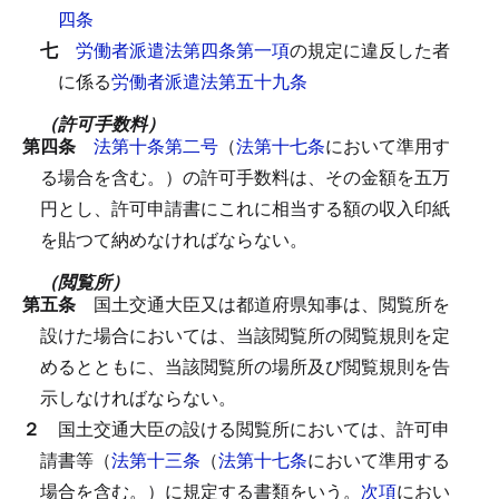
四条
七
労働者派遣法第四条第一項
の規定に違反した者
に係る
労働者派遣法第五十九条
（許可手数料）
第四条
法第十条第二号
（
法第十七条
において準用す
る場合を含む。）の許可手数料は、その金額を五万
円とし、許可申請書にこれに相当する額の収入印紙
を貼つて納めなければならない。
（閲覧所）
第五条
国土交通大臣又は都道府県知事は、閲覧所を
設けた場合においては、当該閲覧所の閲覧規則を定
めるとともに、当該閲覧所の場所及び閲覧規則を告
示しなければならない。
２
国土交通大臣の設ける閲覧所においては、許可申
請書等（
法第十三条
（
法第十七条
において準用する
場合を含む。）に規定する書類をいう。
次項
におい