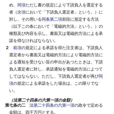
め、
同項
ただし書の規定により下請負人を選定する
者（
次項
において「下請負人選定者」という。）に
対し、その用いる
同条第二項
前段に規定する方法
（以下この条において「電磁的方法」という。）の
種類及び内容を示し、書面又は電磁的方法による承
諾を得なければならない。
２
前項
の規定による承諾を得た注文者は、下請負人
選定者から書面又は電磁的方法により電磁的方法に
よる通知を受けない旨の申出があつたときは、下請
負人選定者に対し、承諾通知を電磁的方法によつて
してはならない。
ただし、下請負人選定者が再び
同
項
の規定による承諾をした場合は、この限りでな
い。
（法第二十四条の六第一項の金額）
第七条の二
法第二十四条の六第一項
の政令で定める
金額は、四千万円とする。