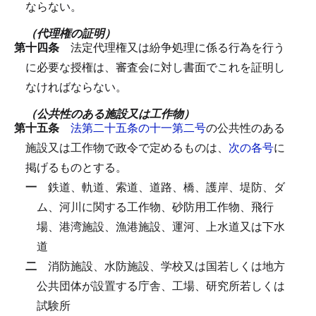
ならない。
（代理権の証明）
第十四条
法定代理権又は紛争処理に係る行為を行う
に必要な授権は、審査会に対し書面でこれを証明し
なければならない。
（公共性のある施設又は工作物）
第十五条
法第二十五条の十一第二号
の公共性のある
施設又は工作物で政令で定めるものは、
次の各号
に
掲げるものとする。
一
鉄道、軌道、索道、道路、橋、護岸、堤防、ダ
ム、河川に関する工作物、砂防用工作物、飛行
場、港湾施設、漁港施設、運河、上水道又は下水
道
二
消防施設、水防施設、学校又は国若しくは地方
公共団体が設置する庁舎、工場、研究所若しくは
試験所