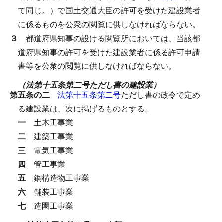
て同じ。）で国土交通大臣の許可を受けた建設業者
に係るものを公衆の閲覧に供しなければならない。
３
都道府県知事の設ける閲覧所においては、当該都
道府県知事の許可を受けた建設業者に係る許可申請
書等を公衆の閲覧に供しなければならない。
（法第十五条第二号ただし書の建設業）
第五条の二
法第十五条第二号
ただし書の政令で定め
る建設業は、次に掲げるものとする。
一
土木工事業
二
建築工事業
三
電気工事業
四
管工事業
五
鋼構造物工事業
六
舗装工事業
七
造園工事業