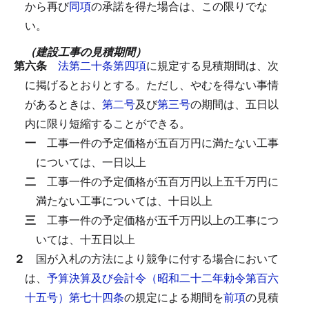
から再び
同項
の承諾を得た場合は、この限りでな
い。
（建設工事の見積期間）
第六条
法第二十条第四項
に規定する見積期間は、次
に掲げるとおりとする。
ただし、やむを得ない事情
があるときは、
第二号
及び
第三号
の期間は、五日以
内に限り短縮することができる。
一
工事一件の予定価格が五百万円に満たない工事
については、一日以上
二
工事一件の予定価格が五百万円以上五千万円に
満たない工事については、十日以上
三
工事一件の予定価格が五千万円以上の工事につ
いては、十五日以上
２
国が入札の方法により競争に付する場合において
は、
予算決算及び会計令（昭和二十二年勅令第百六
十五号）第七十四条
の規定による期間を
前項
の見積