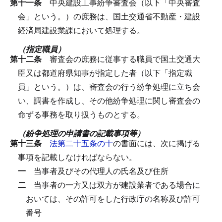
第十一条
中央建設工事紛争審査会（以下「中央審査
会」という。）の庶務は、国土交通省不動産・建設
経済局建設業課において処理する。
（指定職員）
第十二条
審査会の庶務に従事する職員で国土交通大
臣又は都道府県知事が指定した者（以下「指定職
員」という。）は、審査会の行う紛争処理に立ち会
い、調書を作成し、その他紛争処理に関し審査会の
命ずる事務を取り扱うものとする。
（紛争処理の申請書の記載事項等）
第十三条
法第二十五条の十
の書面には、次に掲げる
事項を記載しなければならない。
一
当事者及びその代理人の氏名及び住所
二
当事者の一方又は双方が建設業者である場合に
おいては、その許可をした行政庁の名称及び許可
番号