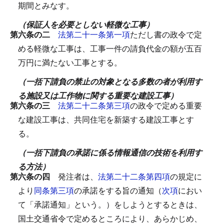
期間とみなす。
（保証人を必要としない軽微な工事）
第六条の二
法第二十一条第一項
ただし書の政令で定
める軽微な工事は、工事一件の請負代金の額が五百
万円に満たない工事とする。
（一括下請負の禁止の対象となる多数の者が利用す
る施設又は工作物に関する重要な建設工事）
第六条の三
法第二十二条第三項
の政令で定める重要
な建設工事は、共同住宅を新築する建設工事とす
る。
（一括下請負の承諾に係る情報通信の技術を利用す
る方法）
第六条の四
発注者は、
法第二十二条第四項
の規定に
より
同条第三項
の承諾をする旨の通知（
次項
におい
て「承諾通知」という。）をしようとするときは、
国土交通省令で定めるところにより、あらかじめ、