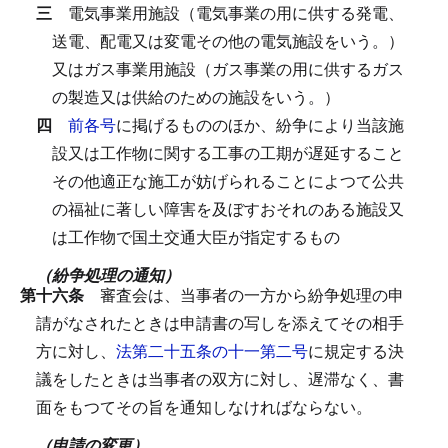
三
電気事業用施設（電気事業の用に供する発電、
送電、配電又は変電その他の電気施設をいう。）
又はガス事業用施設（ガス事業の用に供するガス
の製造又は供給のための施設をいう。）
四
前各号
に掲げるもののほか、紛争により当該施
設又は工作物に関する工事の工期が遅延すること
その他適正な施工が妨げられることによつて公共
の福祉に著しい障害を及ぼすおそれのある施設又
は工作物で国土交通大臣が指定するもの
（紛争処理の通知）
第十六条
審査会は、当事者の一方から紛争処理の申
請がなされたときは申請書の写しを添えてその相手
方に対し、
法第二十五条の十一第二号
に規定する決
議をしたときは当事者の双方に対し、遅滞なく、書
面をもつてその旨を通知しなければならない。
（申請の変更）