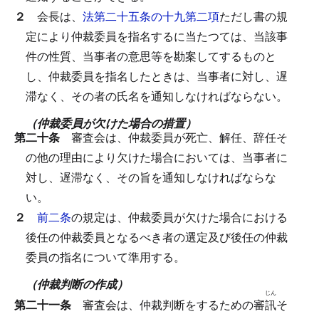
２
会長は、
法第二十五条の十九第二項
ただし書の規
定により仲裁委員を指名するに当たつては、当該事
件の性質、当事者の意思等を勘案してするものと
し、仲裁委員を指名したときは、当事者に対し、遅
滞なく、その者の氏名を通知しなければならない。
（仲裁委員が欠けた場合の措置）
第二十条
審査会は、仲裁委員が死亡、解任、辞任そ
の他の理由により欠けた場合においては、当事者に
対し、遅滞なく、その旨を通知しなければならな
い。
２
前二条
の規定は、仲裁委員が欠けた場合における
後任の仲裁委員となるべき者の選定及び後任の仲裁
委員の指名について準用する。
（仲裁判断の作成）
じん
第二十一条
審査会は、仲裁判断をするための審
訊
そ