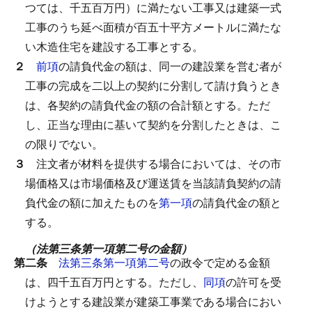
つては、千五百万円）に満たない工事又は建築一式
工事のうち延べ面積が百五十平方メートルに満たな
い木造住宅を建設する工事とする。
２
前項
の請負代金の額は、同一の建設業を営む者が
工事の完成を二以上の契約に分割して請け負うとき
は、各契約の請負代金の額の合計額とする。
ただ
し、正当な理由に基いて契約を分割したときは、こ
の限りでない。
３
注文者が材料を提供する場合においては、その市
場価格又は市場価格及び運送賃を当該請負契約の請
負代金の額に加えたものを
第一項
の請負代金の額と
する。
（法第三条第一項第二号の金額）
第二条
法第三条第一項第二号
の政令で定める金額
は、四千五百万円とする。
ただし、
同項
の許可を受
けようとする建設業が建築工事業である場合におい