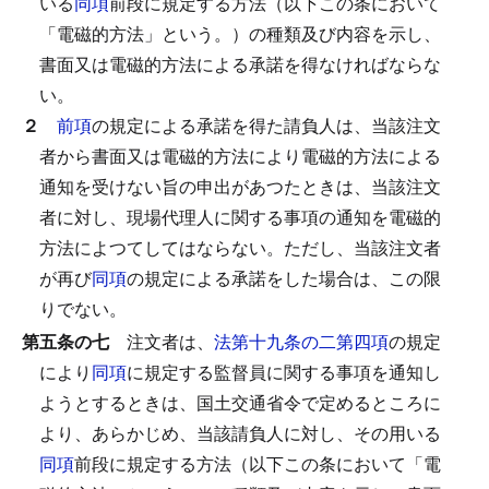
いる
同項
前段に規定する方法（以下この条において
「電磁的方法」という。）の種類及び内容を示し、
書面又は電磁的方法による承諾を得なければならな
い。
２
前項
の規定による承諾を得た請負人は、当該注文
者から書面又は電磁的方法により電磁的方法による
通知を受けない旨の申出があつたときは、当該注文
者に対し、現場代理人に関する事項の通知を電磁的
方法によつてしてはならない。
ただし、当該注文者
が再び
同項
の規定による承諾をした場合は、この限
りでない。
第五条の七
注文者は、
法第十九条の二第四項
の規定
により
同項
に規定する監督員に関する事項を通知し
ようとするときは、国土交通省令で定めるところに
より、あらかじめ、当該請負人に対し、その用いる
同項
前段に規定する方法（以下この条において「電