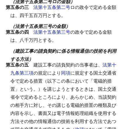
（法第十五条第二号ロの金額）
第五条の三
法第十五条第二号
ロの政令で定める金額
は、四千五百万円とする。
（法第十五条第三号の金額）
第五条の四
法第十五条第三号
の政令で定める金額
は、八千万円とする。
（建設工事の請負契約に係る情報通信の技術を利用
する方法）
第五条の五
建設工事の請負契約の当事者は、
法第十
九条第三項
の規定により
同項
に規定する国土交通省
令で定める措置（以下この条において「電磁的措
置」という。）を講じようとするときは、国土交通
省令で定めるところにより、あらかじめ、当該契約
の相手方に対し、その講じる電磁的措置の種類及び
内容を示し、書面又は電子情報処理組織を使用する
方法その他の情報通信の技術を利用する方法であつ