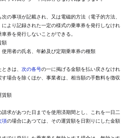
も次の事項が記載され、又は電磁的方法（電子的方法、
）により記録された一定の様式の乗車券を発行しなけれ
乗車券を発行しないことができる。
賃額
、使用者の氏名、年齢及び定期乗車券の種類
たときは、
次の各号
の一に掲げる金額を払い戻さなけれ
戻す場合を除くほか、事業者は、相当額の手数料を徴収
運賃額
の請求があつた日までを使用済期間とし、これを一日二
次項
の場合にあつては、その運賃額を日割りにした金額
りすでに発行した乗車券を無効とする場合は、無効とす