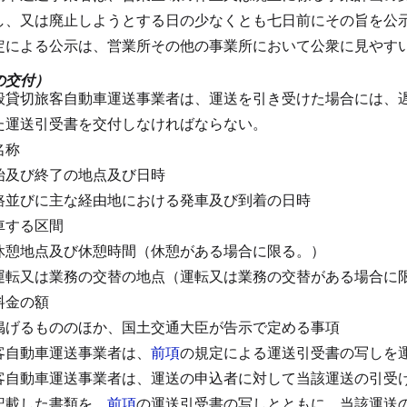
し、又は廃止しようとする日の少なくとも七日前にその旨を公
定による公示は、営業所その他の事業所において公衆に見やす
の交付）
般貸切旅客自動車運送事業者は、運送を引き受けた場合には、
た運送引受書を交付しなければならない。
名称
始及び終了の地点及び日時
路並びに主な経由地における発車及び到着の日時
車する区間
休憩地点及び休憩時間（休憩がある場合に限る。）
運転又は業務の交替の地点（運転又は業務の交替がある場合に
料金の額
掲げるもののほか、国土交通大臣が告示で定める事項
客自動車運送事業者は、
前項
の規定による運送引受書の写しを
客自動車運送事業者は、運送の申込者に対して当該運送の引受
記載した書類を、
前項
の運送引受書の写しとともに、当該運送