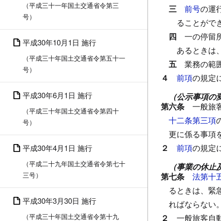
（平成三十一年国土交通省令第三
三
前号
の運
号）
ることがで
四
一の停留
平成30年10月1日 施行
あるときは
（平成三十年国土交通省令第五十一
五
業務の範
号）
４
前項
の規定
平成30年6月1日 施行
（公示事項の
第六条
一般旅
（平成三十年国土交通省令第四十
十二条第三項
号）
更に係る事項
２
前項
の規定
平成30年4月1日 施行
（平成二十九年国土交通省令第七十
（事業の休止
三号）
第七条
法第十
るときは、緊
平成30年3月30日 施行
ればならない
（平成三十年国土交通省令第十九
２
一般旅客自