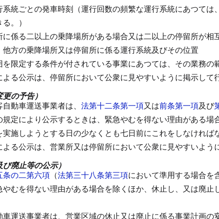
行系統ごとの発車時刻（運行回数の頻繁な運行系統にあつては
きる。）
所に係る二以上の乗降場所がある場合又は二以上の停留所が相
、他方の乗降場所又は停留所に係る運行系統及びその位置
囲を限定する条件が付されている事業にあつては、その業務の
による公示は、停留所において公衆に見やすいように掲示して
変更の予告）
客自動車運送事業者は、
法第十二条第一項
又は
前条第一項
及び
の規定により公示するときは、緊急やむを得ない理由がある場
を実施しようとする日の少なくとも七日前にこれをしなければ
による公示は、営業所又は停留所において公衆に見やすいよう
及び廃止等の公示）
五条の二第六項
（
法第三十八条第三項
において準用する場合を
急やむを得ない理由がある場合を除くほか、休止し、又は廃止
。
動車運送事業者は、営業区域の休止又は廃止に係る事業計画の