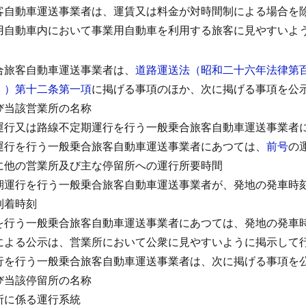
客自動車運送事業者は、運賃又は料金が対時間制による場合を
用自動車内において事業用自動車を利用する旅客に見やすいよ
合旅客自動車運送事業者は、
道路運送法（昭和二十六年法律第
。）第十二条第一項
に掲げる事項のほか、次に掲げる事項を公
び当該営業所の名称
運行又は路線不定期運行を行う一般乗合旅客自動車運送事業者
運行を行う一般乗合旅客自動車運送事業者にあつては、
前号
の
に他の営業所及び主な停留所への運行所要時間
期運行を行う一般乗合旅客自動車運送事業者が、発地の発車時
到着時刻
を行う一般乗合旅客自動車運送事業者にあつては、発地の発車
による公示は、営業所において公衆に見やすいように掲示して
行を行う一般乗合旅客自動車運送事業者は、次に掲げる事項を
び当該停留所の名称
所に係る運行系統