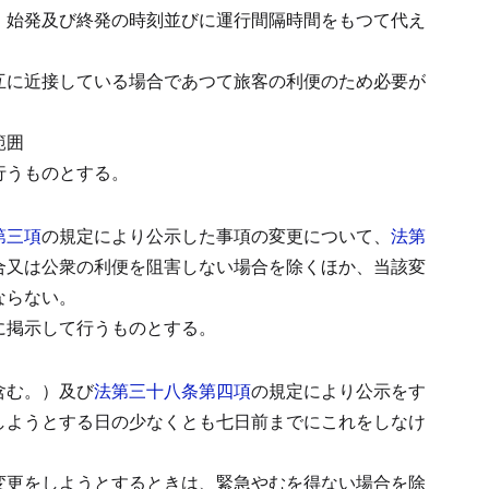
、始発及び終発の時刻並びに運行間隔時間をもつて代え
互に近接している場合であつて旅客の利便のため必要が
範囲
行うものとする。
第三項
の規定により公示した事項の変更について、
法第
合又は公衆の利便を阻害しない場合を除くほか、当該変
ならない。
に掲示して行うものとする。
含む。）及び
法第三十八条第四項
の規定により公示をす
しようとする日の少なくとも七日前までにこれをしなけ
変更をしようとするときは、緊急やむを得ない場合を除