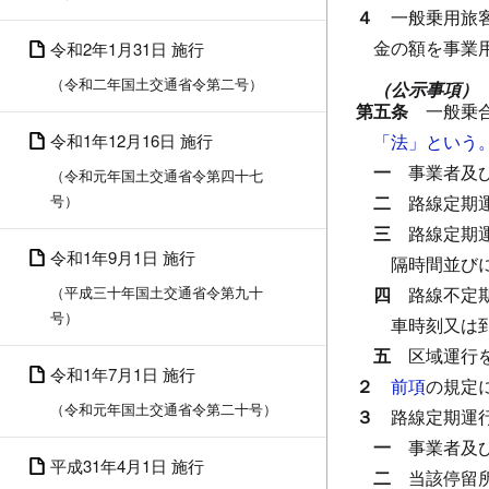
４
一般乗用旅
金の額を事業
令和2年1月31日 施行
（令和二年国土交通省令第二号）
（公示事項）
第五条
一般乗
令和1年12月16日 施行
「法」という
一
事業者及
（令和元年国土交通省令第四十七
号）
二
路線定期
三
路線定期
令和1年9月1日 施行
隔時間並び
（平成三十年国土交通省令第九十
四
路線不定
号）
車時刻又は
五
区域運行
令和1年7月1日 施行
２
前項
の規定
（令和元年国土交通省令第二十号）
３
路線定期運
一
事業者及
平成31年4月1日 施行
二
当該停留