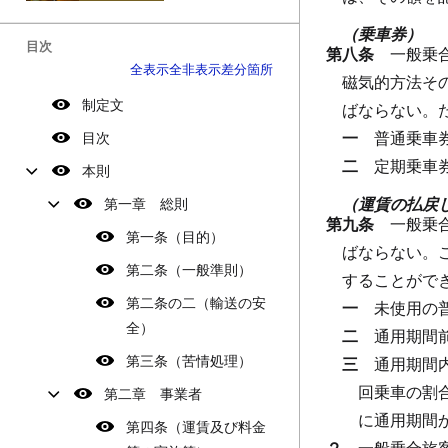
（乗車券）
目次
第八条
一般乗
全表示
全非表示
差分箇所
磁気的方法そ
制定文
ばならない。
一
普通乗車
目次
二
定期乗車
本則
（運賃の払戻
第一章 総則
第九条
一般乗
第一条（目的）
ばならない。
第二条（一般準則）
することがで
第二条の二（輸送の安
一
未使用の
全）
二
通用期間
第三条（苦情処理）
三
通用期間
回乗車の割
第二章 事業者
に通用期間
第四条（運賃及び料金
２
一般乗合旅