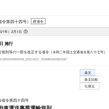
省令第四十四号）
021年）2月1日
日 施行
行規則等の一部を改正する省令
（令和二年国土交通省令第八十七号）
:331M50000800044_20210201_502M60000800087
条文表示オプショ
条文
条文比較
引用元
輸省令第四十四号
動車運送事業運輸規則