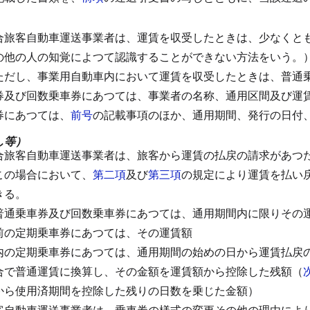
合旅客自動車運送事業者は、運賃を収受したときは、少なくと
の他の人の知覚によつて認識することができない方法をいう。
ただし、事業用自動車内において運賃を収受したときは、普通
券及び回数乗車券にあつては、事業者の名称、通用区間及び運
券にあつては、
前号
の記載事項のほか、通用期間、発行の日付
し等）
合旅客自動車運送事業者は、旅客から運賃の払戻の請求があつ
この場合において、
第二項
及び
第三項
の規定により運賃を払い
きる。
普通乗車券及び回数乗車券にあつては、通用期間内に限りその
前の定期乗車券にあつては、その運賃額
内の定期乗車券にあつては、通用期間の始めの日から運賃払戻
合で普通運賃に換算し、その金額を運賃額から控除した残額（
から使用済期間を控除した残りの日数を乗じた金額）
客自動車運送事業者は、乗車券の様式の変更その他の理由によ