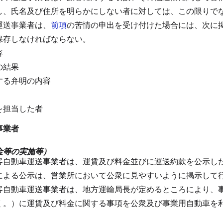
し、氏名及び住所を明らかにしない者に対しては、この限りで
運送事業者は、
前項
の苦情の申出を受け付けた場合には、次に
保存しなければならない。
容
の結果
する弁明の内容
を担当した者
事業者
金等の実施等）
客自動車運送事業者は、運賃及び料金並びに運送約款を公示し
による公示は、営業所において公衆に見やすいように掲示して
客自動車運送事業者は、地方運輸局長が定めるところにより、
く。）に運賃及び料金に関する事項を公衆及び事業用自動車を