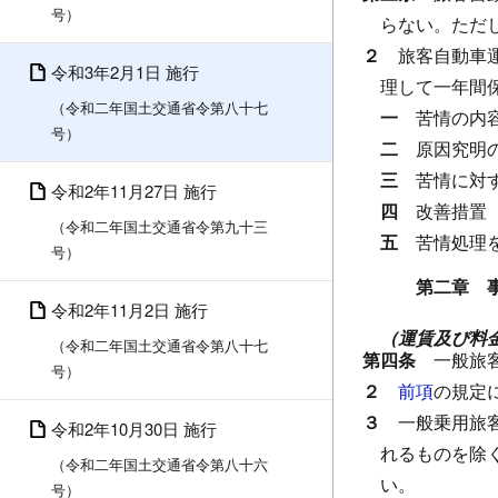
号）
らない。
ただ
２
旅客自動車
令和3年2月1日 施行
理して一年間
（令和二年国土交通省令第八十七
一
苦情の内
号）
二
原因究明
三
苦情に対
令和2年11月27日 施行
四
改善措置
（令和二年国土交通省令第九十三
五
苦情処理
号）
第二章 
令和2年11月2日 施行
（運賃及び料
（令和二年国土交通省令第八十七
第四条
一般旅
号）
２
前項
の規定
３
一般乗用旅
令和2年10月30日 施行
れるものを除
（令和二年国土交通省令第八十六
い。
号）