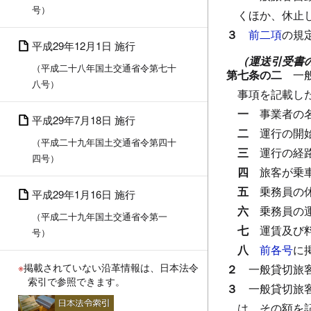
号）
くほか、休止
３
前二項
の規
平成29年12月1日 施行
（運送引受書
（平成二十八年国土交通省令第七十
第七条の二
一
八号）
事項を記載し
一
事業者の
平成29年7月18日 施行
二
運行の開
（平成二十九年国土交通省令第四十
三
運行の経
四号）
四
旅客が乗
五
乗務員の
平成29年1月16日 施行
六
乗務員の
（平成二十九年国土交通省令第一
七
運賃及び
号）
八
前各号
に
※
掲載されていない沿革情報は、日本法令
２
一般貸切旅
索引で参照できます。
３
一般貸切旅
は、その額を