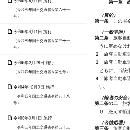
令和5年8月1日 施行
第一章 
（令和五年国土交通省令第六十一
（目的）
号）
第一条
この省
令和5年4月1日 施行
（一般準則）
第二条
旅客自
（令和五年国土交通省令第三十一
うに努めなけ
号）
２
旅客自動車
３
旅客自動車
令和5年2月28日 施行
ともに、当該
（令和四年国土交通省令第七号）
４
旅客自動車
い。
令和4年12月9日 施行
（令和四年国土交通省令第八十八
（輸送の安全
号）
第二条の二
旅
り、絶えず輸
令和3年9月1日 施行
（苦情処理）
（令和三年国土交通省令第五十三
第三条
旅客自