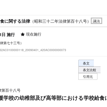
食に関する法律
（昭和三十二年法律第百十八号）
現在施行
1日 施行
律第七十三号）
:332AC0100000118_20090401_420AC0000000073
条文表示オプショ
条文
条文比較
引用元
律第百十八号
援学校の幼稚部及び高等部における学校給食