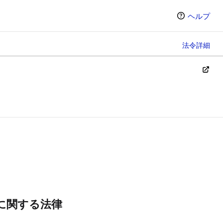
ヘルプ
法令詳細
ン（選択すると条文の表示方法が変わります）
に関する法律