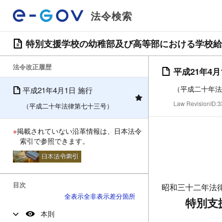
法令検索
特別支援学校の幼稚部及び高等部における学校給
法令改正履歴
平成21年4月
（平成二十年法
平成21年4月1日 施行
Law RevisionID
（平成二十年法律第七十三号）
※
掲載されていない沿革情報は、日本法令
索引で参照できます。
目次
昭和三十二年法
全表示
全非表示
差分箇所
特別支
本則