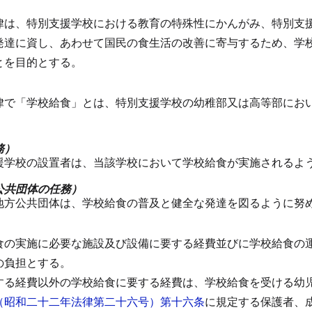
律は、特別支援学校における教育の特殊性にかんがみ、特別支
発達に資し、あわせて国民の食生活の改善に寄与するため、学
とを目的とする。
律で「学校給食」とは、特別支援学校の幼稚部又は高等部にお
務）
援学校の設置者は、当該学校において学校給食が実施されるよ
公共団体の任務）
地方公共団体は、学校給食の普及と健全な発達を図るように努
）
食の実施に必要な施設及び設備に要する経費並びに学校給食の
の負担とする。
する経費以外の学校給食に要する経費は、学校給食を受ける幼
（昭和二十二年法律第二十六号）第十六条
に規定する保護者、