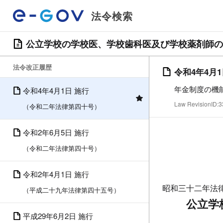
法令検索
公立学校の学校医、学校歯科医及び学校薬剤師の
法令改正履歴
令和4年4月
年金制度の機
令和4年4月1日 施行
Law RevisionID
（令和二年法律第四十号）
令和2年6月5日 施行
（令和二年法律第四十号）
令和2年4月1日 施行
昭和三十二年法
（平成二十九年法律第四十五号）
公立学
平成29年6月2日 施行