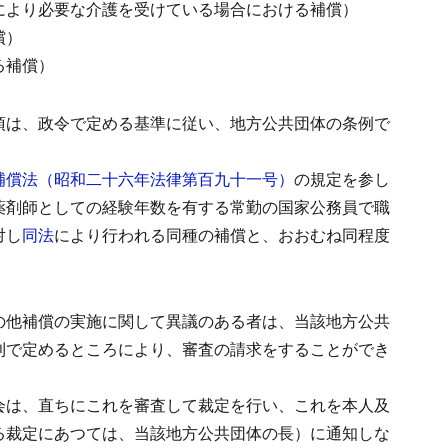
により必要な介護を受けている場合における補償）
償）
る補償）
項は、政令で定める基準に従い、地方公共団体の条例で
補償法（昭和二十六年法律第百九十一号）
の規定を参し
薬剤師としての経験年数を有する常勤の国家公務員で職
対し
同法
により行われる同種の補償と、おおむね同程度
の他補償の実施に関して異議のある者は、当該地方公共
則で定めるところにより、審査の請求をすることができ
会は、直ちにこれを審査して裁定を行い、これを本人及
る裁定にあつては、当該地方公共団体の長）に通知しな