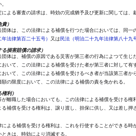
い。
定による審査の請求は、時効の完成猶予及び更新に関しては、
免責）
共団体は、この法律による補償を行つた場合においては、同一
二年法律第百二十五号）
又は
民法（明治二十九年法律第八十九
する損害賠償の請求）
共団体は、補償の原因である災害が第三者の行為によつて生じ
において、この法律による補償を受けた者が第三者に対して有
において、この法律による補償を受けるべき者が当該第三者か
価額の限度において、この法律による補償の責を免かれる。
る権利）
等が離職した場合においても、この法律による補償を受ける権
よる補償を受ける権利は、譲り渡し、担保に供し、又は差し押
律による補償を受ける権利は、これを行使することができる時
いときは、時効により消滅する。