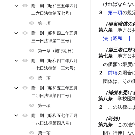
ければならな
附 則（昭和三五年四月
３
第一項
の規
二六日法律第五七号）
第一項
（損害賠償の
第六条
地方公
附 則（昭和四二年五月
法（昭和二十
三一日法律第二三号）
（第三者に対
第一条（施行期日）
第七条
地方公
附 則（昭和四二年八月
の価額の限度
一七日法律第一三六号）
２
前項
の場合
第一項
団体は、その
附 則（昭和五二年五月
（補償を受け
二〇日法律第四二号）
第八条
学校医
第一項
２
この法律に
附 則（昭和五七年五月
（時効）
一八日法律第四八号）
第九条
この法
間）行使しな
第一項