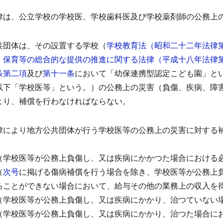
律は、公立学校の学校医、学校歯科医及び学校薬剤師の公務上
共団体は、その設置する学校（
学校教育法（昭和二十二年法律
、保育等の総合的な提供の推進に関する法律（平成十八年法律
条第二項
及び
第十一条
において「幼保連携型認定こども園」と
以下「学校医等」という。）の公務上の災害（負傷、疾病、障
より、補償を行わなければならない。
）
律により地方公共団体が行う学校医等の公務上の災害に対する
（学校医等が公務上負傷し、又は疾病にかかつた場合における
（
次号
に掲げる傷病補償を行う場合を除き、学校医等が公務上
ることができない場合において、給与その他の業務上の収入を
（学校医等が公務上負傷し、又は疾病にかかり、治つていない
（学校医等が公務上負傷し、又は疾病にかかり、治つた場合に