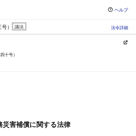
ヘルプ
三号）
法令詳細
第四十号）
ン（選択すると条文の表示方法が変わります）
務災害補償に関する法律