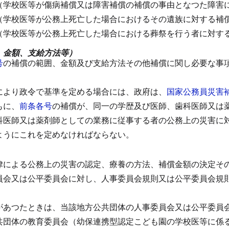
（学校医等が傷病補償又は障害補償の補償の事由となつた障害
（学校医等が公務上死亡した場合におけるその遺族に対する補
（学校医等が公務上死亡した場合における葬祭を行う者に対す
、金額、支給方法等）
号
の補償の範囲、金額及び支給方法その他補償に関し必要な事
により政令で基準を定める場合には、政府は、
国家公務員災害
もに、
前条各号
の補償が、同一の学歴及び医師、歯科医師又は
科医師又は薬剤師としての業務に従事する者の公務上の災害に
ようにこれを定めなければならない。
律による公務上の災害の認定、療養の方法、補償金額の決定そ
員会又は公平委員会に対し、人事委員会規則又は公平委員会規
があつたときは、当該地方公共団体の人事委員会又は公平委員
共団体の教育委員会（幼保連携型認定こども園の学校医等に係