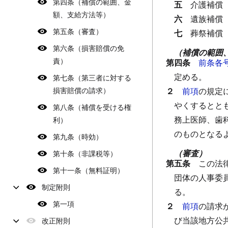
第四条（補償の範囲、金
五
介護補償
額、支給方法等）
六
遺族補償
第五条（審査）
七
葬祭補償
第六条（損害賠償の免
（補償の範囲
責）
第四条
前条各
定める。
第七条（第三者に対する
損害賠償の請求）
２
前項
の規定
やくするとと
第八条（補償を受ける権
務上医師、歯
利）
のものとなる
第九条（時効）
（審査）
第十条（非課税等）
第五条
この法
第十一条（無料証明）
団体の人事委
制定附則
る。
第一項
２
前項
の請求
び当該地方公
改正附則