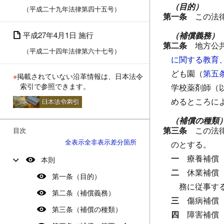
（目的）
（平成二十九年法律第四十五号）
第一条
この法
平成27年4月1日 施行
（補償義務）
第二条
地方公
（平成二十四年法律第六十七号）
に関する教育
ども園（
第五
※
掲載されていない沿革情報は、日本法令
索引で参照できます。
学校薬剤師（
めるところに
（補償の種類
第三条
この法
目次
全表示
全非表示
差分箇所
のとする。
一
療養補償
本則
二
休業補償
第一条（目的）
務に従事す
第二条（補償義務）
三
傷病補償
第三条（補償の種類）
四
障害補償