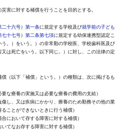
の災害に対する補償を行うことを目的とする。
第二十六号）第一条
に規定する学校及び
就学前の子ども
第七十七号）第二条第七項
に規定する幼保連携型認定こ
いう。）をいう。）の非常勤の学校医、学校歯科医及び
害又は死亡をいう。以下同じ。）に対し、この法律の定
補償（以下「補償」という。）の種類は、次に掲げるも
必要な療養の実施又は必要な療養の費用の支給）
負傷し、又は疾病にかかり、療養のため勤務その他の業
得ることができないときに行う補償）
場合において存する障害に対する補償）
おいてなお存する障害に対する補償）