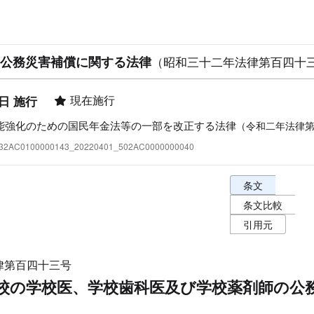
公務災害補償に関する法律
（昭和三十二年法律第百四十
現在施行
1日 施行
能強化のための国民年金法等の一部を改正する法律
（令和二年法律
:332AC0100000143_20220401_502AC0000000040
条文表示オプショ
条文
条文比較
引用元
律第百四十三号
校の学校医、学校歯科医及び学校薬剤師の公