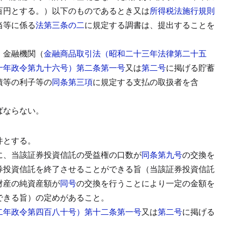
百円とする。）以下のものであるとき又は
所得税法施行規則
当等に係る
法第三条の二
に規定する調書は、提出することを
、金融機関（
金融商品取引法（昭和二十三年法律第二十五
十年政令第九十六号）第二条第一号
又は
第二号
に掲げる貯蓄
債等の利子等の
同条第三項
に規定する支払の取扱者を含
ばならない。
件とする。
に、当該証券投資信託の受益権の口数が
同条第九号
の交換を
券投資信託を終了させることができる旨（当該証券投資信託
財産の純資産額が
同号
の交換を行うことにより一定の金額を
できる旨）の定めがあること。
二年政令第四百八十号）第十二条第一号
又は
第二号
に掲げる