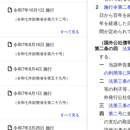
２
施行令第二
令和7年10月1日 施行
日から百年を
（令和七年財務省令第六十二号）
年を経過した
間が定められ
（国外公社債
令和7年8月16日 施行
第二条の四
法
（令和七年財務省令第六十号）
する。
一
当該申告
令和7年8月4日 施行
の利用等に
（令和七年財務省令第五十九号）
二
法第三条
等の利子等
令和7年4月1日 施行
外発行公社
（令和七年財務省令第二十六号）
三
法第三条
四
第二号
に
の支払の取
令和7年3月25日 施行
該他の者の