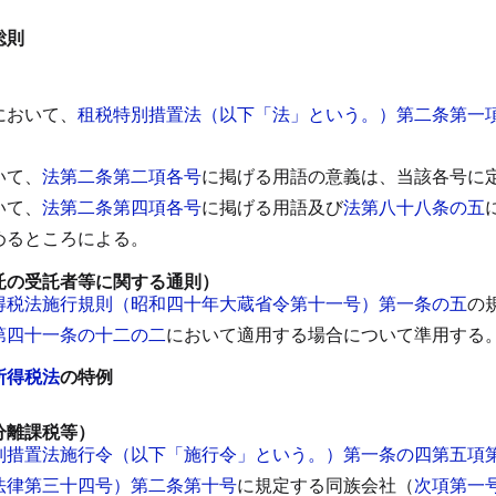
総則
）
において、
租税特別措置法（以下「法」という。）第二条第一
いて、
法第二条第二項各号
に掲げる用語の意義は、当該各号に
いて、
法第二条第四項各号
に掲げる用語及び
法第八十八条の五
めるところによる。
託の受託者等に関する通則）
得税法施行規則（昭和四十年大蔵省令第十一号）第一条の五
の
第四十一条の十二の二
において適用する場合について準用する
所得税法
の特例
分離課税等）
別措置法施行令（以下「施行令」という。）第一条の四第五項
法律第三十四号）第二条第十号
に規定する同族会社（
次項第一