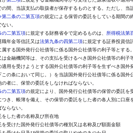
での間、当該支払の取扱者が保存するものとする。
ただし、当
令第二条の二第五項
の規定による保管の委託をしている期間の
でない。
条の二第五項
に規定する財務省令で定めるものは、
所得税法第
退職年金等信託又は
法第九条の四第二項
に規定する証券投資信
に属する国外発行公社債等に係る国外公社債等の利子等とする
又は金融機関等は、その支払を受けるべき国外公社債等の利子
の適用を受けようとする国外公社債等の利子等を生ずべき国外
下この条において同じ。）を当該国外発行公社債等に係る国外
他の者に、保管の委託をしなければならない。
条の二第五項
の規定により、国外発行公社債等の保管の委託を
につき、帳簿を備え、その保管の委託をした者の各人別に口座
ばならない。
託をした者の名称及び所在地
託を受けた国外発行公社債等の種別又は名称及び額面金額
託を受けた日及び保管の委託の取りやめのあつた日