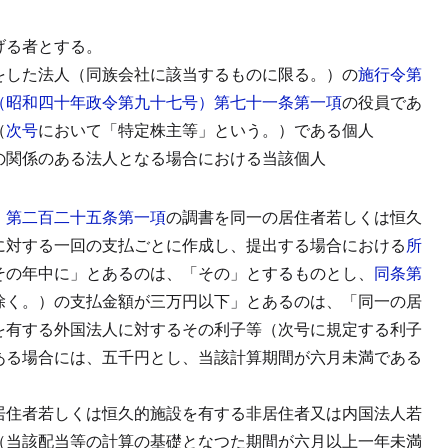
げる者とする。
をした法人（同族会社に該当するものに限る。）の
施行令第
（昭和四十年政令第九十七号）第七十一条第一項
の役員であ
（
次号
において「特定株主等」という。）である個人
の関係のある法人となる場合における当該個人
）第二百二十五条第一項
の調書を同一の居住者若しくは恒久
に対する一回の支払ごとに作成し、提出する場合における
所
その年中に」とあるのは、「その」とするものとし、
同条第
除く。）の支払金額が三万円以下」とあるのは、「同一の居
を有する外国法人に対するその利子等（次号に規定する利子
ある場合には、五千円とし、当該計算期間が六月未満である
居住者若しくは恒久的施設を有する非居住者又は内国法人若
（当該配当等の計算の基礎となつた期間が六月以上一年未満