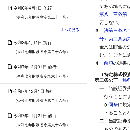
である場合に
令和8年4月1日 施行
第八十三条第
（令和八年財務省令第二十一号）
要しない。
３
法第三条の
号）第二条第
令和8年1月1日 施行
金又は貯金の
（令和七年財務省令第二十六号）
む。）ごとに
４
前項
の調書
令和7年12月31日 施行
（特定株式投
（令和七年財務省令第六十八号）
第二条の三
施
一
当該証券
令和7年12月1日 施行
行うことに
（令和七年財務省令第二十六号）
が
同条
に規
下ることと
令和7年11月21日 施行
二
当該証券
（令和七年財務省令第六十六号）
ものである