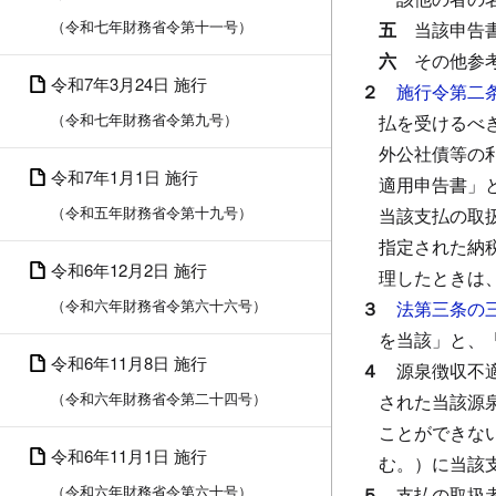
（令和七年財務省令第十一号）
五
当該申告
六
その他参
令和7年3月24日 施行
２
施行令第二
（令和七年財務省令第九号）
払を受けるべ
外公社債等の
令和7年1月1日 施行
適用申告書」
（令和五年財務省令第十九号）
当該支払の取
指定された納
令和6年12月2日 施行
理したときは
（令和六年財務省令第六十六号）
３
法第三条の
を当該」と、
令和6年11月8日 施行
４
源泉徴収不
（令和六年財務省令第二十四号）
された当該源
ことができな
令和6年11月1日 施行
む。）に当該
（令和六年財務省令第六十号）
５
支払の取扱