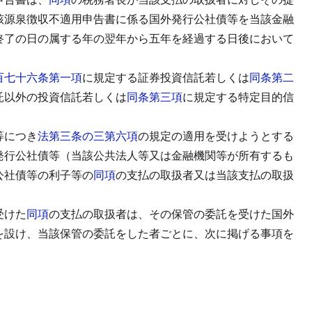
該源泉徴収不適用申告書に係る国外発行公社債等を当該金融
終了の日の属する年の翌年から五年を経過する日後において
百七十六条第一項
に規定する証券投資信託若しくは
同条第二
託以外の投資信託若しくは
同条第三項
に規定する特定目的信
。
等につき
法第三条の三第六項
の規定の適用を受けようとする
発行公社債等（当該公共法人等又は金融機関等が所有するも
公社債等の利子等の
同項
の支払の取扱者又は当該支払の取扱
受けた
同項
の支払の取扱者は、その保管の委託を受けた国外
を設け、当該保管の委託をした者ごとに、次に掲げる事項を