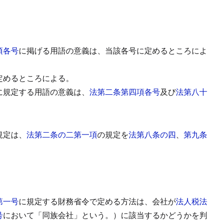
項各号
に掲げる用語の意義は、当該各号に定めるところによ
定めるところによる。
に規定する用語の意義は、
法第二条第四項各号
及び
法第八十
規定は、
法第二条の二第一項
の規定を
法第八条の四
、
第九条
。
第一号
に規定する財務省令で定める方法は、会社が
法人税法
号
において「同族会社」という。）に該当するかどうかを判