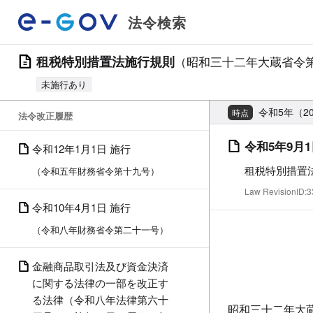
法令検索
租税特別措置法施行規則
（昭和三十二年大蔵省令
未施行あり
令和5年（2
時点
法令改正履歴
令和5年9月1
令和12年1月1日 施行
租税特別措置
（令和五年財務省令第十九号）
Law RevisionID
令和10年4月1日 施行
（令和八年財務省令第二十一号）
金融商品取引法及び資金決済
に関する法律の一部を改正す
る法律（令和八年法律第六十
昭和三十二年大