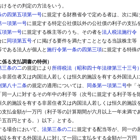
おけるその判定の方法をいう。
条の四第五項第一号
に規定する財務省令で定める者は、次に掲
第一項第一号
に規定する特定公社債以外の公社債の利子の支払
五項第一号
に規定する株主等のうち、その者を
法人税法施行令
合に
同項第五号
イに掲げる要件を満たすこととなる当該株主等
等である法人が個人と
施行令第一条の四第三項
に規定する特殊
に係る支払調書の特例）
第三条の二
の規定により
所得税法（昭和四十年法律第三十三号
る非居住者又は内国法人若しくは恒久的施設を有する外国法人
則第八十二条
の規定の適用については、
同条第一項第二号
中「
「同一人に対するその年中の利子等（次号に規定する利子等を
恒久的施設を有する非居住者又は内国法人若しくは恒久的施設
の支払金額が一万円（利子等の計算期間が六月以上一年未満で
千五百円とする。）以下」とする。
する場合において、
法第三条の二
に規定する配当等が、同一の
施設を有する外国法人に対して一回に支払をする金額が一万円