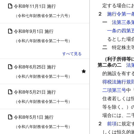
定する場合に
令和8年11月1日 施行
２
施行令第一
（令和七年財務省令第二十六号）
一
法第三条
一条の四第
令和8年9月1日 施行
るとした場
（令和八年財務省令第二十一号）
二
特定株主
（利子所得等
第二条の二
法
令和8年6月25日 施行
的施設を有す
（令和八年財務省令第二十一号）
得税法施行規
二項第三号
中
令和8年5月21日 施行
住者若しくは
（令和八年財務省令第二十一号）
等を除く。）
場合には、二
令和8年5月1日 施行
２
前項
に規定
（令和八年財務省令第二十一号）
しくは恒久的