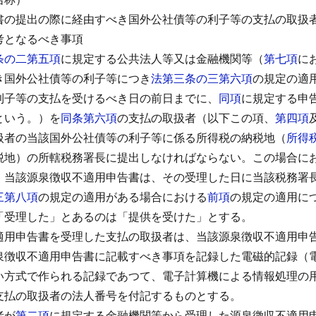
書の提出の際に経由すべき国外公社債等の利子等の支払の取扱
考となるべき事項
条の二第五項
に規定する公共法人等又は金融機関等（
第七項
に
き国外公社債等の利子等につき
法第三条の三第六項
の規定の適
利子等の支払を受けるべき日の前日までに、
同項
に規定する申
という。）を
同条第六項
の支払の取扱者（以下この項、
第四項
扱者の当該国外公社債等の利子等に係る所得税の納税地（
所得
税地）の所轄税務署長に提出しなければならない。
この場合に
、当該源泉徴収不適用申告書は、その受理した日に当該税務署
三第八項
の規定の適用がある場合における
前項
の規定の適用に
「受理した」とあるのは「提供を受けた」とする。
適用申告書を受理した支払の取扱者は、当該源泉徴収不適用申
泉徴収不適用申告書に記載すべき事項を記録した電磁的記録（
い方式で作られる記録であつて、電子計算機による情報処理の
支払の取扱者の法人番号を付記するものとする。
者が
第二項
に規定する金融機関等から受理した源泉徴収不適用