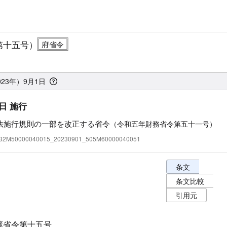
第十五号）
023年）9月1日
日 施行
法施行規則の一部を改正する省令
（令和五年財務省令第五十一号）
:332M50000040015_20230901_505M60000040051
条文表示オプショ
条文
条文比較
引用元
蔵省令第十五号