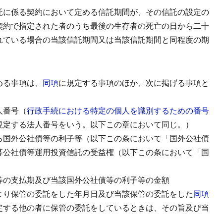
託に係る契約において定める信託期間が、その信託の設定の
契約で指定された者のうち最後の生存者の死亡の日から二十
れている場合の当該信託期間又は当該信託期間と同程度の期
める事項は、
同項
に規定する事項のほか、次に掲げる事項と
人番号（
行政手続における特定の個人を識別するための番号
規定する法人番号をいう。以下この章において同じ。）
る国外公社債等の利子等（以下この条において「国外公社債
募公社債等運用投資信託の受益権（以下この条において「国
等の支払期及び当該国外公社債等の利子等の金額
より保管の委託をした年月日及び当該保管の委託をした
同項
定する他の者に保管の委託をしているときは、その旨及び当