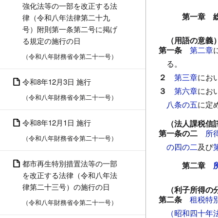
強化法等の一部を改正する法
第一章 
律（令和八年法律第二十九
号）附則第一条第二号に掲げ
（用語の意義
る規定の施行の日
第一条
第二章
（令和八年財務省令第二十一号）
る。
２
第三章
にお
令和8年12月3日 施行
３
第六章
にお
（令和八年財務省令第二十一号）
八条の五
に定
令和8年12月1日 施行
（法人課税信
第一条の二
所
（令和八年財務省令第二十一号）
の四の二
及び
都市再生特別措置法等の一部
第二章
を改正する法律（令和八年法
律第二十三号）の施行の日
（利子所得の
第二条
租税特
（令和八年財務省令第二十一号）
（昭和四十年