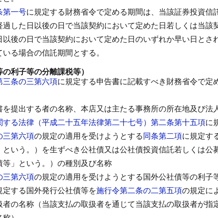
条第一号
に規定する財務省令で定める期間は、当該証券投資信
経過した日以後の日で当該契約において定めた日若しくは当該
日以後の日で当該契約において定めた日のいずれか早い日とさ
ている場合の信託期間とする。
等の利子等の分離課税等）
第三条の三第六項
に規定する申告書に記載すべき財務省令で定
書を提出する者の名称、本店又は主たる事務所の所在地及び法
関する法律（平成二十五年法律第二十七号）第二条第十五項
に
の三第六項
の規定の適用を受けようとする
同条第二項
に規定す
」という。）を生ずべき公社債又は公社債投資信託若しくは公
債等」という。）の種別及び名称
の三第六項
の規定の適用を受けようとする国外公社債等の利子
規定する国外発行公社債等を
施行令第二条の二第五項
の規定に
扱者の名称（当該支払の取扱者を通じて当該支払の取扱者が指
名称）