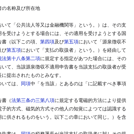
者の名称及び所在地
おいて「公共法人等又は金融機関等」という。）は、その支
用を受けようとする場合には、その適用を受けようとする国
告書（以下この項、
第四項
及び
第五項
において「源泉徴収不
及び
第五項
において「支払の取扱者」という。）を経由して
税法第十八条第二項
に規定する指定があつた場合には、その
おいて、当該源泉徴収不適用申告書を当該支払の取扱者が受
長に提出されたものとみなす。
ついては、
同項
中「を当該」とあるのは「に記載すべき事項
告書（
法第三条の三第八項
に規定する電磁的方法により提供
電子的方式、磁気的方式その他人の知覚によつては認識する
用に供されるものをいう。以下この章において同じ。）を含
申告書は、
同項
の税務署長が当該支払の取扱者に対しその提