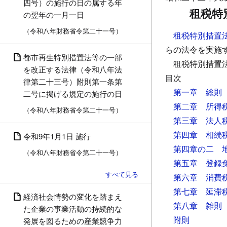
四号）の施行の日の属する年
租税特
の翌年の一月一日
（令和八年財務省令第二十一号）
租税特別措置
らの法令を実施
都市再生特別措置法等の一部
租税特別措置
を改正する法律（令和八年法
目次
律第二十三号）附則第一条第
第一章 総則
二号に掲げる規定の施行の日
第二章 所得
（令和八年財務省令第二十一号）
第三章 法人
第四章 相続
令和9年1月1日 施行
第四章の二 
（令和八年財務省令第二十一号）
第五章 登録
第六章 消費
第七章 延滞
経済社会情勢の変化を踏まえ
第八章 雑則
た企業の事業活動の持続的な
附則
発展を図るための産業競争力