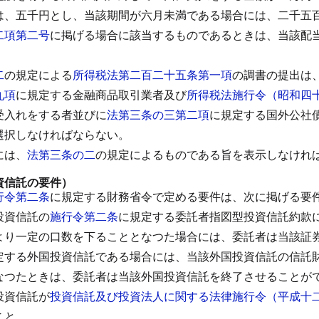
は、五千円とし、当該期間が六月未満である場合には、二千五
二項第二号
に掲げる場合に該当するものであるときは、当該配
二
の規定による
所得税法第二百二十五条第一項
の調書の提出は
九項
に規定する金融商品取引業者及び
所得税法施行令（昭和四
受入れをする者並びに
法第三条の三第二項
に規定する国外公社
選択しなければならない。
には、
法第三条の二
の規定によるものである旨を表示しなけれ
資信託の要件）
行令第二条
に規定する財務省令で定める要件は、次に掲げる要
投資信託の
施行令第二条
に規定する委託者指図型投資信託約款
より一定の口数を下ることとなつた場合には、委託者は当該証
定する外国投資信託である場合には、当該外国投資信託の信託
なつたときは、委託者は当該外国投資信託を終了させることが
投資信託が
投資信託及び投資法人に関する法律施行令（平成十
こと。