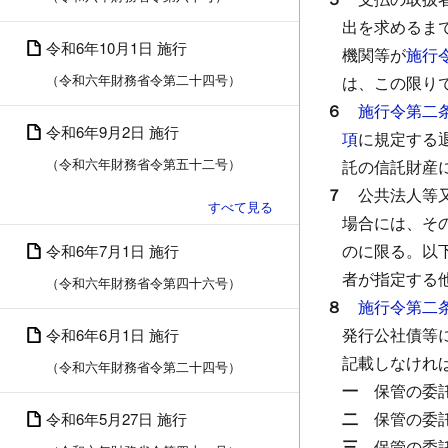
出を求めるま
令和6年10月1日 施行
機関等が
施行
（令和六年財務省令第二十四号）
は、この限り
６
施行令第二
令和6年9月2日 施行
項
に規定する
（令和六年財務省令第五十二号）
託の信託財産
７
公共法人等
場合には、そ
のに限る。以
令和6年7月1日 施行
者が指定する
（令和六年財務省令第四十六号）
８
施行令第二
発行公社債等
令和6年6月1日 施行
記載しなけれ
（令和六年財務省令第二十四号）
一
保管の委
二
保管の委
令和6年5月27日 施行
三
保管の委