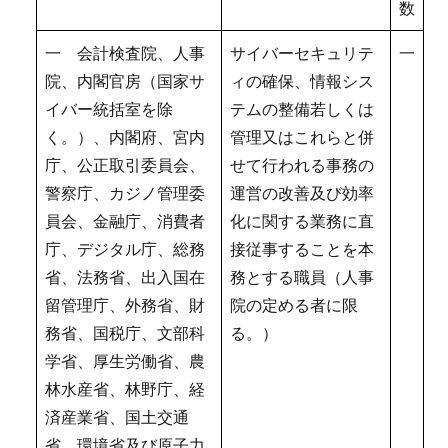
数
一 会計検査院、人事
サイバーセキュリテ
一
院、内閣官房（国家サ
ィの確保、情報シス
イバー統括室を除
テムの整備若しくは
く。）、内閣府、宮内
管理又はこれらと併
庁、公正取引委員会、
せて行われる事務の
警察庁、カジノ管理委
運営の改善及び効率
員会、金融庁、消費者
化に関する業務に直
庁、デジタル庁、総務
接従事することを本
省、法務省、出入国在
務とする職員（人事
留管理庁、外務省、財
院の定める者に限
務省、国税庁、文部科
る。）
学省、厚生労働省、農
林水産省、林野庁、経
済産業省、国土交通
省、環境省及び原子力