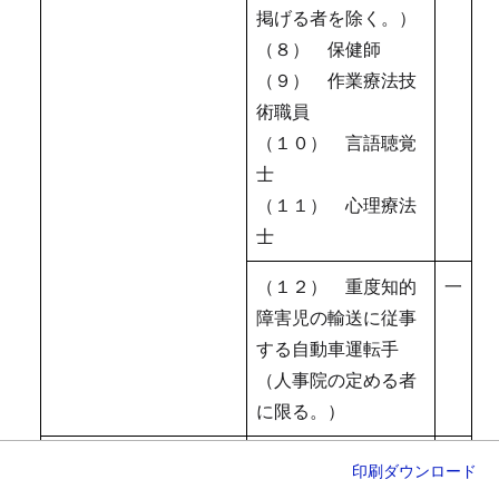
掲げる者を除く。）
（８） 保健師
（９） 作業療法技
術職員
（１０） 言語聴覚
士
（１１） 心理療法
士
（１２） 重度知的
一
障害児の輸送に従事
する自動車運転手
（人事院の定める者
に限る。）
十四 地方厚生局及び
（１） 麻薬取締官
三
印刷
ダウンロード
地方厚生支局の麻薬取
（（２）に掲げる者