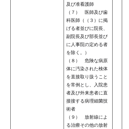
及び准看護師
（７） 医師及び歯
科医師（（３）に掲
げる者並びに院長、
副院長及び部長並び
に人事院の定める者
を除く。）
（８） 危険な病原
体に汚染された検体
を直接取り扱うこと
を常例とし、入院患
者及び外来患者に直
接接する病理細菌技
術者
（９） 放射線によ
る治療その他の放射