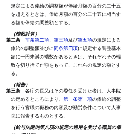
規定による俸給の調整額が俸給月額の百分の二十五
を超えるときは、俸給月額の百分の二十五に相当す
る額を俸給の調整額とする。
（端数計算）
第二条
前条第二項
、
第三項
及び
第五項
の規定による
俸給の調整額並びに
同条第四項
に規定する調整基本
額に一円未満の端数があるときは、それぞれその端
数を切り捨てた額をもって、これらの規定の額とす
る。
（報告）
第三条
各庁の長又はその委任を受けた者は、人事院
の定めるところにより、
第一条第一項
の俸給の調整
を行う官職の職務の内容及び勤労条件について人事
院に報告するものとする。
（給与法附則第八項の規定の適用を受ける職員の俸