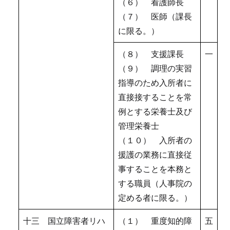
（６） 看護師長
（７） 医師（課長
に限る。）
（８） 支援課長
一
（９） 調理の実習
指導のため入所者に
直接接することを常
例とする栄養士及び
管理栄養士
（１０） 入所者の
援護の業務に直接従
事することを本務と
する職員（人事院の
定める者に限る。）
十三 国立障害者リハ
（１） 重度知的障
五