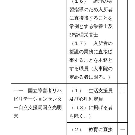
（１６） 調理の実
習指導のため入所者
に直接接することを
常例とする栄養士及
び管理栄養士
（１７） 入所者の
援護の業務に直接従
事することを本務と
する職員（人事院の
定める者に限る。）
十一 国立障害者リハ
（１） 生活支援員
二
ビリテーションセンタ
及び心理判定員
ー自立支援局国立光明
（（３）に掲げる者
寮
を除く。）
（２） 教育に直接
一