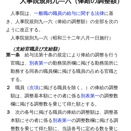
人事院規則九―六（俸給の調整額）
人事院は、
一般職の職員の給与に関する法律
に基
き、人事院規則九―六（俸給の調整額）の全部を次の
ように改正する。
人事院規則九―六（昭和三十二年八月一日施行）
（支給官職及び支給額）
第一条
給与法第十条の規定により俸給の調整を行う
官職は、
別表第一
の勤務箇所欄に掲げる勤務箇所に
勤務する同表の職員欄に掲げる職員の占める官職と
する。
２
職員（
次項
に掲げる職員を除く。）の俸給の調整
額は、調整基本額にその者に係る
別表第一
の調整数
欄に掲げる調整数を乗じて得た額とする。
３
次の各号に掲げる職員の俸給の調整額は、調整基
本額にその者に係る
別表第一
の調整数欄に掲げる調
整数を乗じて得た額に、当該各号に定める数を乗じ