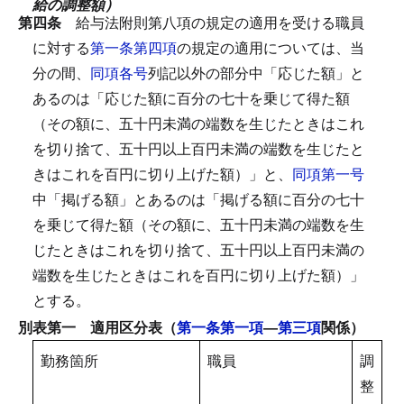
給の調整額）
第四条
給与法附則第八項の規定の適用を受ける職員
に対する
第一条第四項
の規定の適用については、当
分の間、
同項各号
列記以外の部分中「応じた額」と
あるのは「応じた額に百分の七十を乗じて得た額
（その額に、五十円未満の端数を生じたときはこれ
を切り捨て、五十円以上百円未満の端数を生じたと
きはこれを百円に切り上げた額）」と、
同項第一号
中「掲げる額」とあるのは「掲げる額に百分の七十
を乗じて得た額（その額に、五十円未満の端数を生
じたときはこれを切り捨て、五十円以上百円未満の
端数を生じたときはこれを百円に切り上げた額）」
とする。
別表第一 適用区分表（
第一条第一項
―
第三項
関係）
勤務箇所
職員
調
整