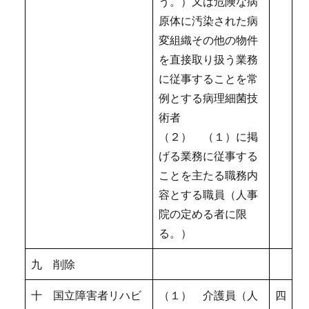
う。）又は危険な病
原体に汚染された病
変組織その他の物件
を直接取り扱う業務
に従事することを常
例とする病理細菌技
術者
（２） （１）に掲
げる業務に従事する
ことを主たる職務内
容とする職員（人事
院の定める者に限
る。）
九 削除
十 国立障害者リハビ
（１） 介護員（人
四