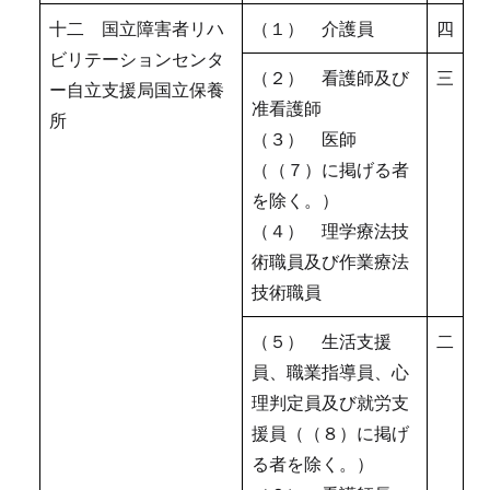
十二 国立障害者リハ
（１） 介護員
四
ビリテーションセンタ
（２） 看護師及び
三
ー自立支援局国立保養
准看護師
所
（３） 医師
（（７）に掲げる者
を除く。）
（４） 理学療法技
術職員及び作業療法
技術職員
（５） 生活支援
二
員、職業指導員、心
理判定員及び就労支
援員（（８）に掲げ
る者を除く。）