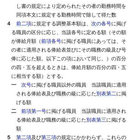
し書の規定により定められたその者の勤務時間を
同項本文に規定する勤務時間で除して得た数
４
前二項
に規定する調整基本額は、
次の各号
に掲げ
る職員の区分に応じ、当該各号に定める額（その額
が俸給月額（
前項各号
に掲げる職員にあっては、そ
の者に適用される俸給表並びにその職務の級及び号
俸に応じた額。以下この項において同じ。）の百分
の四・五を超えるときは、俸給月額の百分の四・五
に相当する額）とする。
一
次号
に掲げる職員以外の職員
当該職員に適用
される俸給表及び職務の級に応じた
別表第二
に掲
げる額
二
前項第一号
に掲げる職員
当該職員に適用され
る俸給表及び職務の級に応じた
別表第三
に掲げる
額
５
第二項
及び
第三項
の規定にかかわらず、これらの