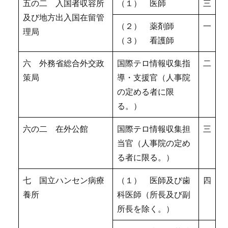
五の二 入国者収容所
（１） 医師
三
及び地方出入国在留管
（２） 薬剤師
一
理局
（３） 看護師
六 外務省総合外交政
国際テロ情報収集指
二
策局
導・支援官（人事院
の定める者に限
る。）
六の二 在外公館
国際テロ情報収集担
三
当官（人事院の定め
る者に限る。）
七 国立ハンセン病療
（１） 医師及び歯
四
養所
科医師（所長及び副
所長を除く。）