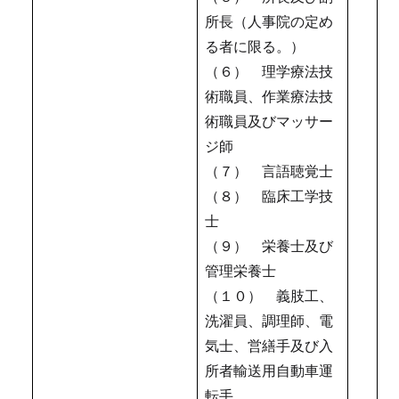
所長（人事院の定め
る者に限る。）
（６） 理学療法技
術職員、作業療法技
術職員及びマッサー
ジ師
（７） 言語聴覚士
（８） 臨床工学技
士
（９） 栄養士及び
管理栄養士
（１０） 義肢工、
洗濯員、調理師、電
気士、営繕手及び入
所者輸送用自動車運
転手