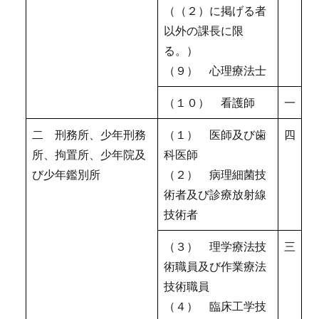
（（２）に掲げる者
以外の課長に限
る。）
（９） 心理療法士
（１０） 看護師
一
二 刑務所、少年刑務
（１） 医師及び歯
四
所、拘置所、少年院及
科医師
び少年鑑別所
（２） 病理細菌技
術者及び診療放射線
技術者
（３） 理学療法技
三
術職員及び作業療法
技術職員
（４） 臨床工学技