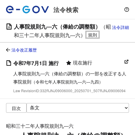
法令検索
人事院規則九―六（俸給の調整額）
（昭
法令詳細
和三十二年人事院規則九―六）
法令改正履歴
現在施行
令和7年7月1日 施行
人事院規則九―六（俸給の調整額）の一部を改正する人
事院規則
（令和七年人事院規則九―六―九四）
Law RevisionID:332RJNJ09006000_20250701_507RJNJ09006094
目次
昭和三十二年人事院規則九―六