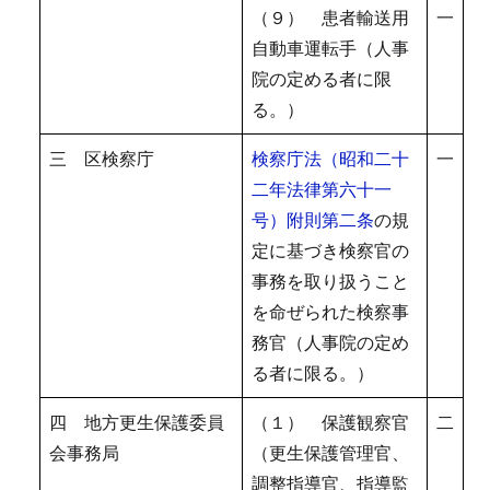
（９） 患者輸送用
一
自動車運転手（人事
院の定める者に限
る。）
三 区検察庁
検察庁法（昭和二十
一
二年法律第六十一
号）附則第二条
の規
定に基づき検察官の
事務を取り扱うこと
を命ぜられた検察事
務官（人事院の定め
る者に限る。）
四 地方更生保護委員
（１） 保護観察官
二
会事務局
（更生保護管理官、
調整指導官、指導監