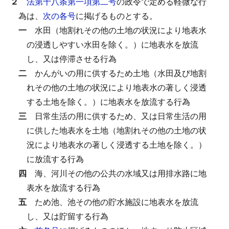
２
法第十八条第一項第二号
の政令で定める軽微な行
為は、
次の各号
に掲げるものとする。
一
水田（地割れその他の土地の状況により地表水
の浸透しやすい水田を除く。）に地表水を放流
し、又は停滞させる行為
二
かんがいの用に供するため土地（水田及び地割
れその他の土地の状況により地表水の著しく浸透
する土地を除く。）に地表水を放流する行為
三
日常生活の用に供するため、又は日常生活の用
に供した地表水を土地（地割れその他の土地の状
況により地表水の著しく浸透する土地を除く。）
に放流する行為
四
海、河川その他の公共の水域又は用排水路に地
表水を放流する行為
五
ため池、池その他の貯水施設に地表水を放流
し、又は貯留する行為