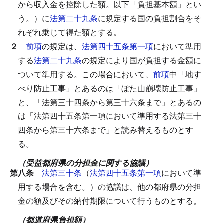
から収入金を控除した額。以下「負担基本額」とい
う。）に
法第二十九条
に規定する国の負担割合をそ
れぞれ乗じて得た額とする。
２
前項
の規定は、
法第四十五条第一項
において準用
する
法第二十九条
の規定により国が負担する金額に
ついて準用する。
この場合において、
前項
中「地す
べり防止工事」とあるのは「ぼた山崩壊防止工事」
と、「法第三十四条から第三十六条まで」とあるの
は「法第四十五条第一項において準用する法第三十
四条から第三十六条まで」と読み替えるものとす
る。
（受益都府県の分担金に関する協議）
第八条
法第三十条
（
法第四十五条第一項
において準
用する場合を含む。）の協議は、他の都府県の分担
金の額及びその納付期限について行うものとする。
（都道府県負担額）