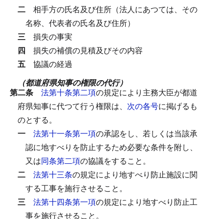
二
相手方の氏名及び住所（法人にあつては、その
名称、代表者の氏名及び住所）
三
損失の事実
四
損失の補償の見積及びその内容
五
協議の経過
（都道府県知事の権限の代行）
第二条
法第十条第二項
の規定により主務大臣が都道
府県知事に代つて行う権限は、
次の各号
に掲げるも
のとする。
一
法第十一条第一項
の承認をし、若しくは当該承
認に地すべりを防止するため必要な条件を附し、
又は
同条第二項
の協議をすること。
二
法第十三条
の規定により地すべり防止施設に関
する工事を施行させること。
三
法第十四条第一項
の規定により地すべり防止工
事を施行させること。