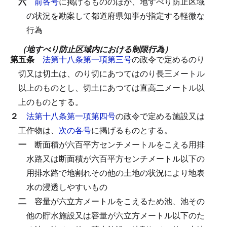
六
前各号
に掲げるもののほか、地すべり防止区域
の状況を勘案して都道府県知事が指定する軽微な
行為
（地すべり防止区域内における制限行為）
第五条
法第十八条第一項第三号
の政令で定めるのり
切又は切土は、のり切にあつてはのり長三メートル
以上のものとし、切土にあつては直高二メートル以
上のものとする。
２
法第十八条第一項第四号
の政令で定める施設又は
工作物は、
次の各号
に掲げるものとする。
一
断面積が六百平方センチメートルをこえる用排
水路又は断面積が六百平方センチメートル以下の
用排水路で地割れその他の土地の状況により地表
水の浸透しやすいもの
二
容量が六立方メートルをこえるため池、池その
他の貯水施設又は容量が六立方メートル以下のた