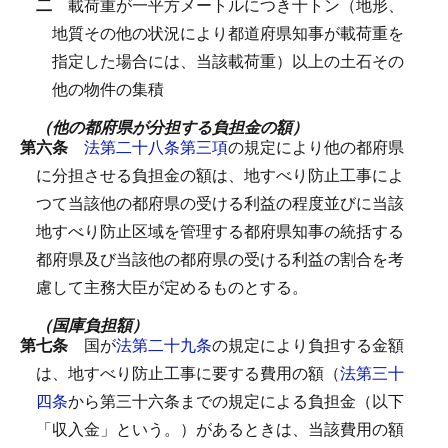
二
載荷重が一平方メートルにつき十トン（地形、
地質その他の状況により都道府県知事が載荷重を
指定した場合には、当該載荷重）以上の土石その
他の物件の集積
（他の都府県が分担する負担金の額）
第六条
法第二十八条第三項
の規定により他の都府県
に分担させる負担金の額は、地すべり防止工事によ
つて当該他の都府県の受ける利益の程度並びに当該
地すべり防止区域を管理する都府県知事の統括する
都府県及び当該他の都府県の受ける利益の割合を考
慮して主務大臣が定めるものとする。
（国庫負担額）
第七条
国が
法第二十九条
の規定により負担する金額
は、地すべり防止工事に要する費用の額（
法第三十
四条
から第三十六条までの規定による負担金（以下
「収入金」という。）があるときは、当該費用の額