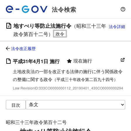
法令検索
地すべり等防止法施行令
（昭和三十三年
法令詳細
政令第百十二号）
法令改正履歴
現在施行
平成31年4月1日 施行
土地改良法の一部を改正する法律の施行に伴う関係政令
の整備に関する政令
（平成三十年政令第二百九十四号）
Law RevisionID:333CO0000000112_20190401_430CO0000000294
目次
昭和三十三年政令第百十二号