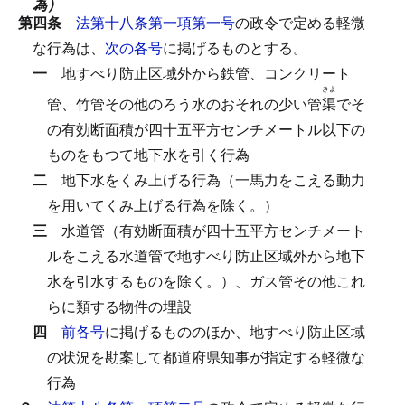
為）
第四条
法第十八条第一項第一号
の政令で定める軽微
な行為は、
次の各号
に掲げるものとする。
一
地すべり防止区域外から鉄管、コンクリート
きよ
管、竹管その他のろう水のおそれの少い管
渠
でそ
の有効断面積が四十五平方センチメートル以下の
ものをもつて地下水を引く行為
二
地下水をくみ上げる行為（一馬力をこえる動力
を用いてくみ上げる行為を除く。）
三
水道管（有効断面積が四十五平方センチメート
ルをこえる水道管で地すべり防止区域外から地下
水を引水するものを除く。）、ガス管その他これ
らに類する物件の埋設
四
前各号
に掲げるもののほか、地すべり防止区域
の状況を勘案して都道府県知事が指定する軽微な
行為