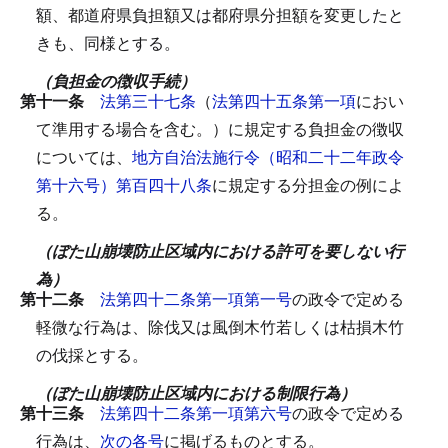
額、都道府県負担額又は都府県分担額を変更したと
きも、同様とする。
（負担金の徴収手続）
第十一条
法第三十七条
（
法第四十五条第一項
におい
て準用する場合を含む。）に規定する負担金の徴収
については、
地方自治法施行令（昭和二十二年政令
第十六号）第百四十八条
に規定する分担金の例によ
る。
（ぼた山崩壊防止区域内における許可を要しない行
為）
第十二条
法第四十二条第一項第一号
の政令で定める
軽微な行為は、除伐又は風倒木竹若しくは枯損木竹
の伐採とする。
（ぼた山崩壊防止区域内における制限行為）
第十三条
法第四十二条第一項第六号
の政令で定める
行為は、
次の各号
に掲げるものとする。