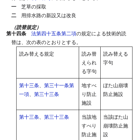
一
芝草の採取
二
用排水路の新設又は改良
（読替規定）
第十四条
法第四十五条第二項
の規定による技術的読
替は、次の表のとおりとする。
読み替える規定
読み替
読み替える
えられ
字句
る字句
第十三条
、
第三十一条第
地すべ
ぼた山崩壊
一項
、
第三十三条
り防止
防止施設
施設
第十三条
、
第三十三条
当該地
当該ぼた山
すべり
崩壊防止施
防止施
設