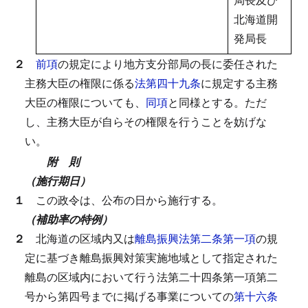
北海道開
発局長
２
前項
の規定により地方支分部局の長に委任された
主務大臣の権限に係る
法第四十九条
に規定する主務
大臣の権限についても、
同項
と同様とする。
ただ
し、主務大臣が自らその権限を行うことを妨げな
い。
附 則
（施行期日）
１
この政令は、公布の日から施行する。
（補助率の特例）
２
北海道の区域内又は
離島振興法第二条第一項
の規
定に基づき離島振興対策実施地域として指定された
離島の区域内において行う法第二十四条第一項第二
号から第四号までに掲げる事業についての
第十六条