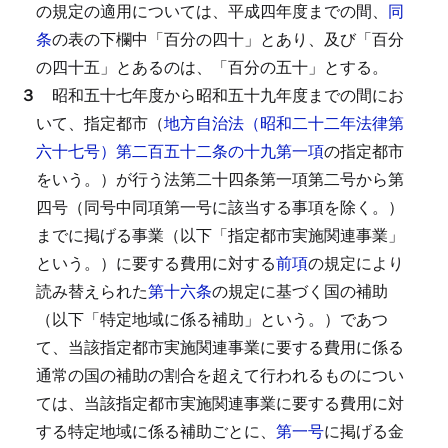
の規定の適用については、平成四年度までの間、
同
条
の表の下欄中「百分の四十」とあり、及び「百分
の四十五」とあるのは、「百分の五十」とする。
３
昭和五十七年度から昭和五十九年度までの間にお
いて、指定都市（
地方自治法（昭和二十二年法律第
六十七号）第二百五十二条の十九第一項
の指定都市
をいう。）が行う法第二十四条第一項第二号から第
四号（同号中同項第一号に該当する事項を除く。）
までに掲げる事業（以下「指定都市実施関連事業」
という。）に要する費用に対する
前項
の規定により
読み替えられた
第十六条
の規定に基づく国の補助
（以下「特定地域に係る補助」という。）であつ
て、当該指定都市実施関連事業に要する費用に係る
通常の国の補助の割合を超えて行われるものについ
ては、当該指定都市実施関連事業に要する費用に対
する特定地域に係る補助ごとに、
第一号
に掲げる金