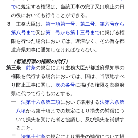
で
に規定する権限は、当該工事の完了又は廃止の日
の後においても行うことができる。
３
主務大臣は、
第一項第一号
、
第二号
、
第六号から
第八号まで
又は
第十号から第十三号まで
に掲げる権
限を行つた場合においては、遅滞なく、その旨を都
道府県知事に通知しなければならない。
（都道府県の権限の代行）
第三条
前条
の規定により主務大臣が都道府県知事の
権限を代行する場合においては、国は、当該地すべ
り防止工事に関し、
次の各号
に掲げる権限を都道府
県に代つて行うものとする。
一
法第十六条第二項
において準用する
法第六条第
八項
から第十項までの規定により損失の補償につ
いて損失を受けた者と協議し、及び損失を補償す
ること。
二
法第十七条
の規定により損失の補償について損