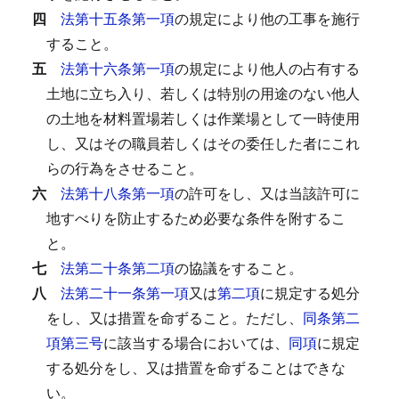
四
法第十五条第一項
の規定により他の工事を施行
すること。
五
法第十六条第一項
の規定により他人の占有する
土地に立ち入り、若しくは特別の用途のない他人
の土地を材料置場若しくは作業場として一時使用
し、又はその職員若しくはその委任した者にこれ
らの行為をさせること。
六
法第十八条第一項
の許可をし、又は当該許可に
地すべりを防止するため必要な条件を附するこ
と。
七
法第二十条第二項
の協議をすること。
八
法第二十一条第一項
又は
第二項
に規定する処分
をし、又は措置を命ずること。
ただし、
同条第二
項第三号
に該当する場合においては、
同項
に規定
する処分をし、又は措置を命ずることはできな
い。