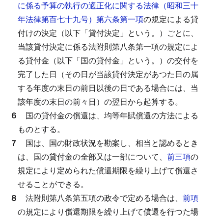
に係る予算の執行の適正化に関する法律（昭和三十
年法律第百七十九号）第六条第一項
の規定による貸
付けの決定（以下「貸付決定」という。）ごとに、
当該貸付決定に係る法附則第八条第一項の規定によ
る貸付金（以下「国の貸付金」という。）の交付を
完了した日（その日が当該貸付決定があつた日の属
する年度の末日の前日以後の日である場合には、当
該年度の末日の前々日）の翌日から起算する。
６
国の貸付金の償還は、均等年賦償還の方法による
ものとする。
７
国は、国の財政状況を勘案し、相当と認めるとき
は、国の貸付金の全部又は一部について、
前三項
の
規定により定められた償還期限を繰り上げて償還さ
せることができる。
８
法附則第八条第五項の政令で定める場合は、
前項
の規定により償還期限を繰り上げて償還を行つた場