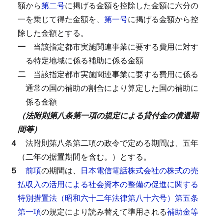
額から
第二号
に掲げる金額を控除した金額に六分の
一を乗じて得た金額を、
第一号
に掲げる金額から控
除した金額とする。
一
当該指定都市実施関連事業に要する費用に対す
る特定地域に係る補助に係る金額
二
当該指定都市実施関連事業に要する費用に係る
通常の国の補助の割合により算定した国の補助に
係る金額
（法附則第八条第一項の規定による貸付金の償還期
間等）
４
法附則第八条第二項の政令で定める期間は、五年
（二年の据置期間を含む。）とする。
５
前項
の期間は、
日本電信電話株式会社の株式の売
払収入の活用による社会資本の整備の促進に関する
特別措置法（昭和六十二年法律第八十六号）第五条
第一項
の規定により読み替えて準用される
補助金等