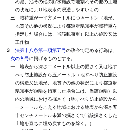
め池、池その他の貯水施設で地割れその他の土地
の状況により地表水の浸透しやすいもの
三
載荷重が一平方メートルにつき十トン（地形、
地質その他の状況により都道府県知事が載荷重を
指定した場合には、当該載荷重）以上の施設又は
工作物
３
法第十八条第一項第五号
の政令で定める行為は、
次の各号
に掲げるものとする。
一
地表から深さ二メートル以上の掘さく又は地す
べり防止施設から五メートル（地すべり防止施設
の構造又は地形、地質その他の状況により都道府
県知事が距離を指定した場合には、当該距離）以
内の地域における掘さく（地すべり防止施設から
一メートルをこえる地域における地表から深さ五
十センチメートル未満の掘さくで当該掘さくした
土地を直ちに埋め戻すものを除く。）