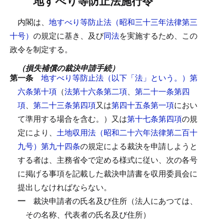
地すべり等防止法施行令
内閣は、
地すべり等防止法（昭和三十三年法律第三
十号）
の規定に基き、及び
同法
を実施するため、この
政令を制定する。
（損失補償の裁決申請手続）
第一条
地すべり等防止法（以下「法」という。）第
六条第十項
（
法第十六条第二項
、
第二十一条第四
項
、
第二十三条第四項
又は
第四十五条第一項
におい
て準用する場合を含む。）又は
第十七条第四項
の規
定により、
土地収用法（昭和二十六年法律第二百十
九号）第九十四条
の規定による裁決を申請しようと
する者は、主務省令で定める様式に従い、次の各号
に掲げる事項を記載した裁決申請書を収用委員会に
提出しなければならない。
一
裁決申請者の氏名及び住所（法人にあつては、
その名称、代表者の氏名及び住所）