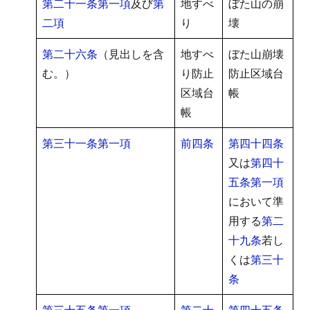
第二十一条第一項
及び
第
地すべ
ぼた山の崩
二項
り
壊
第二十六条
（見出しを含
地すべ
ぼた山崩壊
む。）
り防止
防止区域台
区域台
帳
帳
第三十一条第一項
前四条
第四十四条
又は
第四十
五条第一項
において準
用する
第二
十九条
若し
くは
第三十
条
第三十五条第一項
第二十
第四十五条