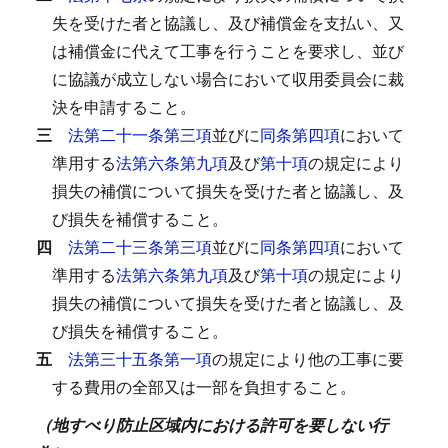
失を受けた者と協議し、及び補償金を支払い、又
は補償金に代えて工事を行うことを要求し、並び
に協議が成立しない場合において収用委員会に裁
決を申請すること。
三
法第二十一条第三項
並びに
同条第四項
において
準用する
法第六条第九項
及び
第十項
の規定により
損失の補償について損失を受けた者と協議し、及
び損失を補償すること。
四
法第二十三条第三項
並びに
同条第四項
において
準用する
法第六条第九項
及び
第十項
の規定により
損失の補償について損失を受けた者と協議し、及
び損失を補償すること。
五
法第三十五条第一項
の規定により他の工事に要
する費用の全部又は一部を負担すること。
（地すべり防止区域内における許可を要しない行