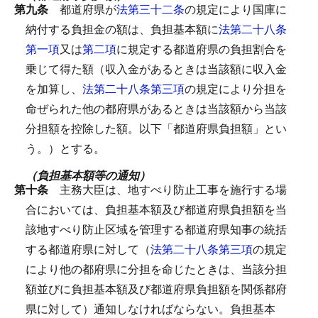
第九条
都道府県が
法第三十二条
の規定により国庫に
納付する負担金の額は、負担基本額に
法第二十八条
第一項
又は
第二項
に規定する都道府県の負担割合を
乗じて得た額（収入金があるときは当該額に収入金
を加算し、
法第二十八条第三項
の規定により分担を
命ぜられた他の都府県があるときは当該額から当該
分担額を控除した額。以下「都道府県負担額」とい
う。）とする。
（負担基本額等の通知）
第十条
主務大臣は、地すべり防止工事を施行する場
合においては、負担基本額及び都道府県負担額を当
該地すべり防止区域を管理する都道府県知事の統括
する都道府県に対して（
法第二十八条第三項
の規定
により他の都府県に分担を命じたときは、当該分担
額並びに負担基本額及び都道府県負担額を関係都府
県に対して）通知しなければならない。
負担基本