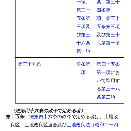
一項
、
条
、
第三十
第三十
四条第一
五条第
項
、
第三十
三項
及
五条第三項
び
第三
及び
第三十
十六条
六条第一項
第一項
第三十九条
前条第
第四十五条
二項
第一項
にお
いて準用す
る
第三十八
条第二項
（法第四十六条の政令で定める者）
第十五条
法第四十六条
の政令で定める者は、土地改
良区、土地改良区連合及び
土地改良法（昭和二十四