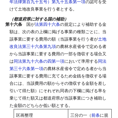
年法律第百九十五号）第九十五条第一項
の認可を受
けて土地改良事業を行う者とする。
（都道府県に対する国の補助）
第十六条
国が
法第四十六条
の規定により補助する金
額は、次の表の上欄に掲げる事業の種類ごとに、当
該事業に要する費用の額（当該事業を行う者が
土地
改良法第三十六条第九項
の農林水産省令で定める者
から当該事業に要する費用の一部を徴収する場合又
は
同法第九十六条の四第一項
において準用する
同法
第三十六条第一項
の農林水産省令で定める者から当
該事業に要する費用に充てるため金銭を徴収する場
合には、当該費用の額からその徴収する金額を差し
引いて得た額）にそれぞれ同表の下欄に掲げる率を
乗じて得た額又は都道府県が当該事業につき補助し
た金額のどちらか低い額とする。
区画整理
三分の一（
前条
に規