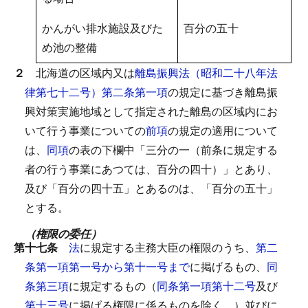
かんがい排水施設及びた
百分の五十
め池の整備
２
北海道の区域内又は
離島振興法（昭和二十八年法
律第七十二号）第二条第一項
の規定に基づき離島振
興対策実施地域として指定された離島の区域内にお
いて行う事業についての
前項
の規定の適用について
は、
同項
の表の下欄中「三分の一（前条に規定する
者の行う事業にあつては、百分の四十）」とあり、
及び「百分の四十五」とあるのは、「百分の五十」
とする。
（権限の委任）
第十七条
法
に規定する主務大臣の権限のうち、
第二
条第一項第一号から第十一号まで
に掲げるもの、
同
条第三項
に規定するもの（
同条第一項第十二号
及び
第十三号
に掲げる権限に係るものを除く。）並びに