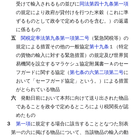
受けて輸入されるもの並びに
同法第四十九条第一項
の規定により政府が貸付けを行つた米穀（これに準
ずるものとして政令で定めるものを含む。）の返還
に係るもの
五
関税定率法第九条第一項第二号
（緊急関税等）の
規定による措置その他の一般協定
第十九条
１（特定
の貨物の輸入に対する緊急措置）の規定及び世界貿
易機関を設立するマラケシュ協定附属書一Ａのセー
フガードに関する協定（
第七条の六第二項第二号
に
おいて「セーフガード協定」という。）による措置
がとられている物品
六
発動日前において本邦に向けて送り出された物品
であることを政令で定めるところにより税関長が認
めたもの
３
第一項
に規定する場合に該当することとなつた別表
第一の六に掲げる物品について、当該物品の輸入の動