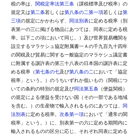
税の率は、
関税定率法第三条
（課税標準及び税率）の
規定又は
第二条
若しくは
第八条の二第一項
若しくは
第
三項
の規定にかかわらず、
同法別表
に定める税率（別
表第一の三に掲げる物品にあつては、同表に定める税
率。以下この項において同じ。）及び世界貿易機関を
設立するマラケシュ協定附属書一Ａの千九百九十四年
の関税及び貿易に関する一般協定のマラケシュ議定書
に附属する譲許表の第三十八表の日本国の譲許表に定
める税率（
第七条の七
及び
第八条の二
において「協定
税率」という。）のうちいずれか低いもの（関税につ
いての条約の特別の規定及び
同法第五条
（便益関税）
の規定による便益を受けない国（その一部である地域
を含む。）の生産物で輸入されるものにあつては、
同
法別表
に定める税率。
次条第一項
において「通常の関
税率」という。）に、別表第一の六に定める期間内に
輸入されるものの区分に応じ、それぞれ同表に定める