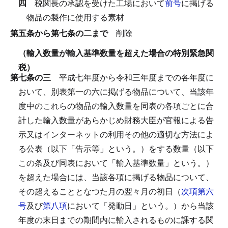
四
税関長の承認を受けた工場において
前号
に掲げる
物品の製作に使用する素材
第五条から第七条の二まで
削除
（輸入数量が輸入基準数量を超えた場合の特別緊急関
税）
第七条の三
平成七年度から令和三年度までの各年度に
おいて、別表第一の六に掲げる物品について、当該年
度中のこれらの物品の輸入数量を同表の各項ごとに合
計した輸入数量があらかじめ財務大臣が官報による告
示又はインターネットの利用その他の適切な方法によ
る公表（以下「告示等」という。）をする数量（以下
この条及び同表において「輸入基準数量」という。）
を超えた場合には、当該各項に掲げる物品について、
その超えることとなつた月の翌々月の初日（
次項第六
号
及び
第八項
において「発動日」という。）から当該
年度の末日までの期間内に輸入されるものに課する関