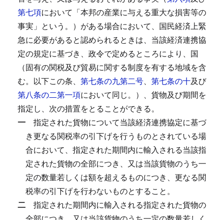
第七項
において「本邦の産業に与える重大な損害等の
事実」という。）がある場合において、国民経済上緊
急に必要があると認められるときは、当該経済連携協
定の規定に基づき、政令で定めるところにより、国
（固有の関税及び貿易に関する制度を有する地域を含
む。以下この条、
第七条の九第二号
、
第七条の十
及び
第八条の二第一項
において同じ。）、貨物及び期間を
指定し、次の措置をとることができる。
一
指定された貨物について当該経済連携協定に基づ
き更なる関税率の引下げを行うものとされている場
合において、指定された期間内に輸入される当該指
定された貨物の全部につき、又は当該貨物のうち一
定の数量若しくは額を超えるものにつき、更なる関
税率の引下げを行わないものとすること。
二
指定された期間内に輸入される指定された貨物の
全部につき、又は当該貨物のうち一定の数量若しく