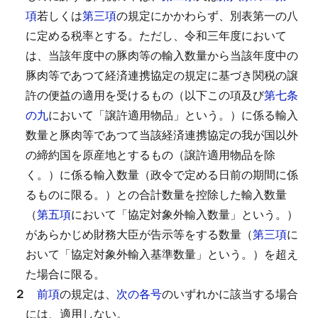
項
若しくは
第三項
の規定にかかわらず、別表第一の八
に定める税率とする。
ただし、令和三年度において
は、当該年度中の豚肉等の輸入数量から当該年度中の
豚肉等であつて経済連携協定の規定に基づき関税の譲
許の便益の適用を受けるもの（以下この項及び
第七条
の九
において「譲許適用物品」という。）に係る輸入
数量と豚肉等であつて当該経済連携協定の我が国以外
の締約国を原産地とするもの（譲許適用物品を除
く。）に係る輸入数量（政令で定める日前の期間に係
るものに限る。）との合計数量を控除した輸入数量
（
第五項
において「協定対象外輸入数量」という。）
があらかじめ財務大臣が告示等をする数量（
第三項
に
おいて「協定対象外輸入基準数量」という。）を超え
た場合に限る。
２
前項
の規定は、
次の各号
のいずれかに該当する場合
には、適用しない。