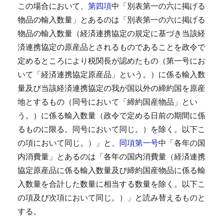
この場合において、
第四項
中「別表第一の六に掲げる
物品の輸入数量」とあるのは「別表第一の六に掲げる
物品の輸入数量（経済連携協定の規定に基づき当該経
済連携協定の原産品とされるものであることを政令で
定めるところにより税関長が認めたもの（第一号にお
いて「経済連携協定原産品」という。）に係る輸入数
量及び当該経済連携協定の我が国以外の締約国を原産
地とするもの（同号において「締約国産物品」とい
う。）に係る輸入数量（政令で定める日前の期間に係
るものに限る。同号において同じ。）を除く。以下こ
の項において同じ。）」と、
同項第一号
中「各年の国
内消費量」とあるのは「各年の国内消費量（経済連携
協定原産品に係る輸入数量及び締約国産物品に係る輸
入数量を合計した数量に相当する数量を除く。以下こ
の項及び次項において同じ。）」と読み替えるものと
する。