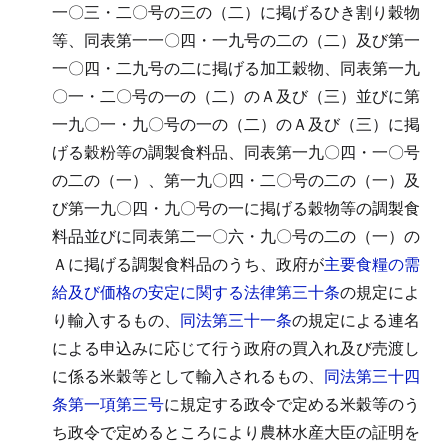
一〇三・二〇号の三の（二）に掲げるひき割り穀物
等、同表第一一〇四・一九号の二の（二）及び第一
一〇四・二九号の二に掲げる加工穀物、同表第一九
〇一・二〇号の一の（二）のＡ及び（三）並びに第
一九〇一・九〇号の一の（二）のＡ及び（三）に掲
げる穀粉等の調製食料品、同表第一九〇四・一〇号
の二の（一）、第一九〇四・二〇号の二の（一）及
び第一九〇四・九〇号の一に掲げる穀物等の調製食
料品並びに同表第二一〇六・九〇号の二の（一）の
Ａに掲げる調製食料品のうち、政府が
主要食糧の需
給及び価格の安定に関する法律第三十条
の規定によ
り輸入するもの、
同法第三十一条
の規定による連名
による申込みに応じて行う政府の買入れ及び売渡し
に係る米穀等として輸入されるもの、
同法第三十四
条第一項第三号
に規定する政令で定める米穀等のう
ち政令で定めるところにより農林水産大臣の証明を