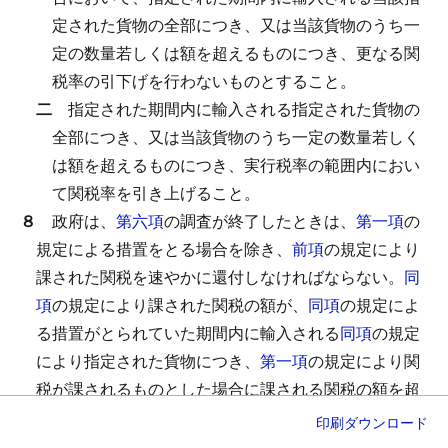
定された貨物の全部につき、又は当該貨物のうち一
定の数量若しくは額を超えるものにつき、更なる関
税率の引下げを行わないものとすること。
二
指定された期間内に輸入される指定された貨物の
全部につき、又は当該貨物のうち一定の数量若しく
は額を超えるものにつき、実行税率の範囲内におい
て関税率を引き上げること。
８
政府は、
第六項
の調査が終了したときは、
第一項
の
規定による措置をとる場合を除き、
前項
の規定により
課された関税を速やかに還付しなければならない。
同
項
の規定により課された関税の額が、
同項
の規定によ
る措置がとられていた期間内に輸入される
同項
の規定
により指定された貨物につき、
第一項
の規定により関
税が課されるものとした場合に課される関税の額を超
える場合における当該超える部分の関税についても、
印刷
ダウンロード
同様とする。