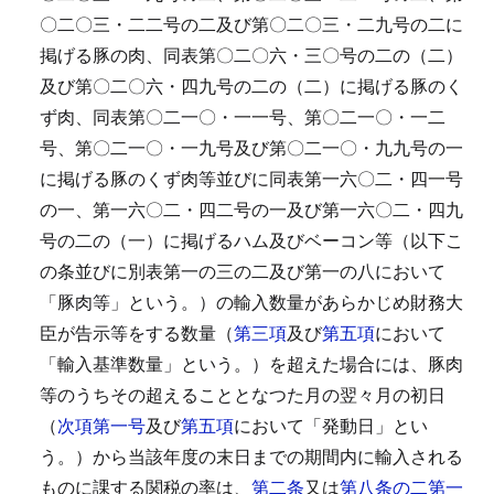
〇二〇三・二二号の二及び第〇二〇三・二九号の二に
掲げる豚の肉、同表第〇二〇六・三〇号の二の（二）
及び第〇二〇六・四九号の二の（二）に掲げる豚のく
ず肉、同表第〇二一〇・一一号、第〇二一〇・一二
号、第〇二一〇・一九号及び第〇二一〇・九九号の一
に掲げる豚のくず肉等並びに同表第一六〇二・四一号
の一、第一六〇二・四二号の一及び第一六〇二・四九
号の二の（一）に掲げるハム及びベーコン等（以下こ
の条並びに別表第一の三の二及び第一の八において
「豚肉等」という。）の輸入数量があらかじめ財務大
臣が告示等をする数量（
第三項
及び
第五項
において
「輸入基準数量」という。）を超えた場合には、豚肉
等のうちその超えることとなつた月の翌々月の初日
（
次項第一号
及び
第五項
において「発動日」とい
う。）から当該年度の末日までの期間内に輸入される
ものに課する関税の率は、
第二条
又は
第八条の二第一