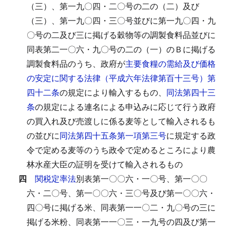
（三）、第一九〇四・二〇号の二の（二）及び
（三）、第一九〇四・三〇号並びに第一九〇四・九
〇号の二及び三に掲げる穀物等の調製食料品並びに
同表第二一〇六・九〇号の二の（一）のＢに掲げる
調製食料品のうち、政府が
主要食糧の需給及び価格
の安定に関する法律（平成六年法律第百十三号）第
四十二条
の規定により輸入するもの、
同法第四十三
条
の規定による連名による申込みに応じて行う政府
の買入れ及び売渡しに係る麦等として輸入されるも
の並びに
同法第四十五条第一項第三号
に規定する政
令で定める麦等のうち政令で定めるところにより農
林水産大臣の証明を受けて輸入されるもの
四
関税定率法
別表第一〇〇六・一〇号、第一〇〇
六・二〇号、第一〇〇六・三〇号及び第一〇〇六・
四〇号に掲げる米、同表第一一〇二・九〇号の三に
掲げる米粉、同表第一一〇三・一九号の四及び第一