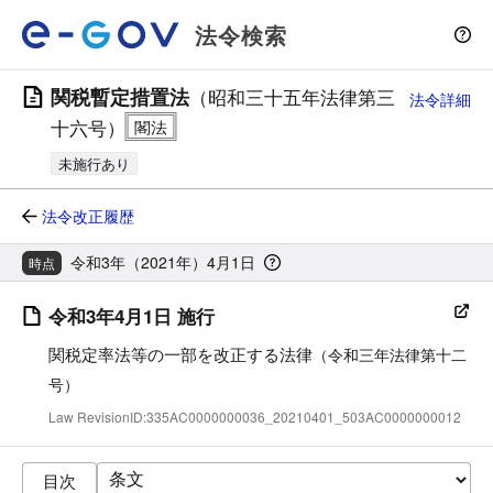
法令検索
関税暫定措置法
（昭和三十五年法律第三
法令詳細
十六号）
未施行あり
法令改正履歴
令和3年（2021年）4月1日
時点
令和3年4月1日 施行
関税定率法等の一部を改正する法律
（令和三年法律第十二
号）
Law RevisionID:335AC0000000036_20210401_503AC0000000012
目次