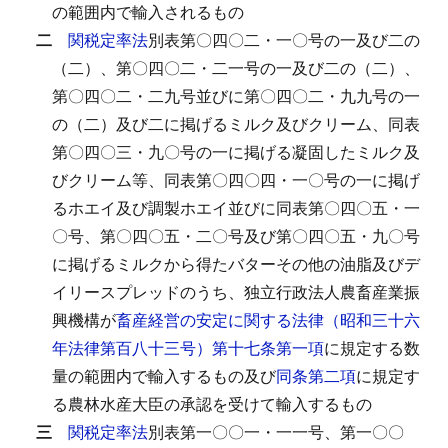
の範囲内で輸入されるもの
二
関税定率法
別表第〇四〇二・一〇号の一及び二の
（二）、第〇四〇二・二一号の一及び二の（二）、
第〇四〇二・二九号並びに第〇四〇二・九九号の一
の（二）及び二に掲げるミルク及びクリーム、同表
第〇四〇三・九〇号の一に掲げる凝固したミルク及
びクリーム等、同表第〇四〇四・一〇号の一に掲げ
るホエイ及び調製ホエイ並びに同表第〇四〇五・一
〇号、第〇四〇五・二〇号及び第〇四〇五・九〇号
に掲げるミルクから得たバターその他の油脂及びデ
イリースプレッドのうち、独立行政法人農畜産業振
興機構が
畜産経営の安定に関する法律（昭和三十六
年法律第百八十三号）第十七条第一項
に規定する数
量の範囲内で輸入するもの及び
同条第二項
に規定す
る農林水産大臣の承認を受けて輸入するもの
三
関税定率法
別表第一〇〇一・一一号、第一〇〇