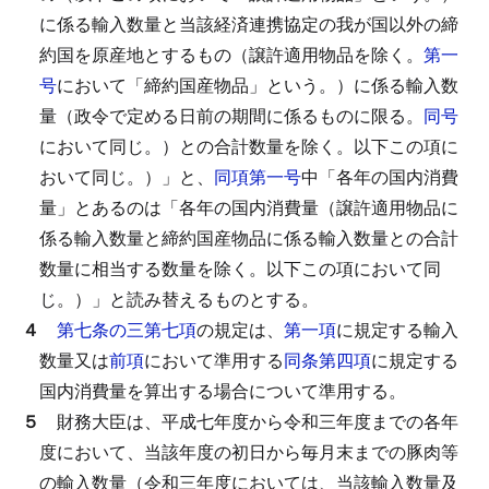
に係る輸入数量と当該経済連携協定の我が国以外の締
約国を原産地とするもの（譲許適用物品を除く。
第一
号
において「締約国産物品」という。）に係る輸入数
量（政令で定める日前の期間に係るものに限る。
同号
において同じ。）との合計数量を除く。以下この項に
おいて同じ。）」と、
同項第一号
中「各年の国内消費
量」とあるのは「各年の国内消費量（譲許適用物品に
係る輸入数量と締約国産物品に係る輸入数量との合計
数量に相当する数量を除く。以下この項において同
じ。）」と読み替えるものとする。
４
第七条の三第七項
の規定は、
第一項
に規定する輸入
数量又は
前項
において準用する
同条第四項
に規定する
国内消費量を算出する場合について準用する。
５
財務大臣は、平成七年度から令和三年度までの各年
度において、当該年度の初日から毎月末までの豚肉等
の輸入数量（令和三年度においては、当該輸入数量及