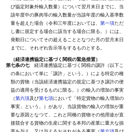
び協定対象外輸入数量）について翌月末日までに、当
該年度中の豚肉等の輸入数量が当該年度の輸入基準数
量を超えた場合（令和三年度においては、
第一項
ただ
し書に規定する場合に該当する場合に限る。）には、
発動日についてその超えることとなつた月の翌月末日
までに、それぞれ告示等をするものとする。
（経済連携協定に基づく関税の緊急措置）
第七条の七
経済連携協定に基づく関税の譲許（以下こ
の条において単に「譲許」という。）による特定の種
類の貨物（当該経済連携協定の規定に基づき譲許の便
益の適用を受けるものに限る。）の輸入の増加の事実
（
第六項
及び
第七項
において「特定貨物の輸入増加の
事実」という。）があり、当該貨物の輸入の増加が重
要な原因となつて、これと同種の貨物その他用途が直
接競合する貨物の生産に関する本邦の産業に重大な損
害を与え、又は与えるおそれがある事実（
第六項
及び