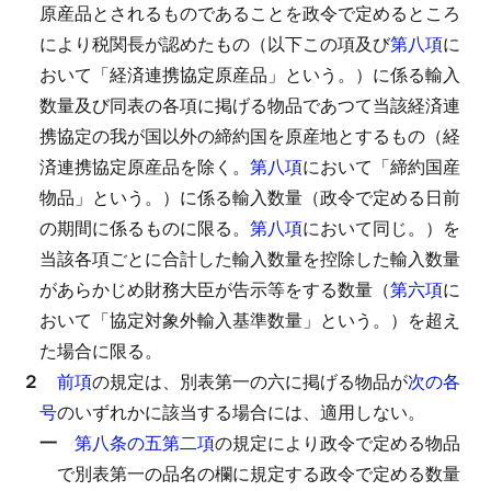
原産品とされるものであることを政令で定めるところ
により税関長が認めたもの（以下この項及び
第八項
に
おいて「経済連携協定原産品」という。）に係る輸入
数量及び同表の各項に掲げる物品であつて当該経済連
携協定の我が国以外の締約国を原産地とするもの（経
済連携協定原産品を除く。
第八項
において「締約国産
物品」という。）に係る輸入数量（政令で定める日前
の期間に係るものに限る。
第八項
において同じ。）を
当該各項ごとに合計した輸入数量を控除した輸入数量
があらかじめ財務大臣が告示等をする数量（
第六項
に
おいて「協定対象外輸入基準数量」という。）を超え
た場合に限る。
２
前項
の規定は、別表第一の六に掲げる物品が
次の各
号
のいずれかに該当する場合には、適用しない。
一
第八条の五第二項
の規定により政令で定める物品
で別表第一の品名の欄に規定する政令で定める数量