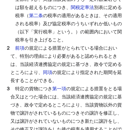
は額を超えるものにつき、
関税定率法
別表に定める
税率（
第二条
の税率の適用があるときは、その適用
される税率）及び協定税率のうちいずれか低いもの
（以下「実行税率」という。）の範囲内において関
税率を引き上げること。
２
前項
の規定による措置がとられている場合におい
て、特別の理由により必要があると認められるとき
は、当該経済連携協定の規定に基づき、政令で定める
ところにより、
同項
の規定により指定された期間を延
長することができる。
３
特定の貨物につき
第一項
の規定による措置をとる場
合又はとつた場合には、当該経済連携協定の規定に基
づき、政令で定めるところにより、当該貨物以外の貨
物で譲許がされているものにつきその譲許を修正し、
又は譲許がされていないものにつき新たに譲許をし、
その修正又は譲許をした後の税率を適用することがで