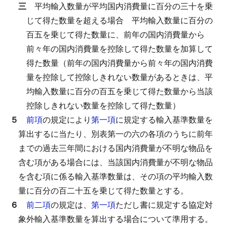
三
平均輸入数量が平均国内消費量に百分の三十を乗
じて得た数量を超える場合
平均輸入数量に百分の
百五を乗じて得た数量に、前年の国内消費量から
前々年の国内消費量を控除して得た数量を加算して
得た数量（前年の国内消費量から前々年の国内消費
量を控除して控除しきれない数量があるときは、平
均輸入数量に百分の百五を乗じて得た数量から当該
控除しきれない数量を控除して得た数量）
５
前項
の規定により
第一項
に規定する輸入基準数量を
算出するに当たり、別表第一の六の各項のうちに前年
までの過去三年間における国内消費量が不明な物品を
含む項がある場合には、当該国内消費量が不明な物品
を含む項に係る輸入基準数量は、その項の平均輸入数
量に百分の百二十五を乗じて得た数量とする。
６
前二項
の規定は、
第一項
ただし書に規定する協定対
象外輸入基準数量を算出する場合について準用する。