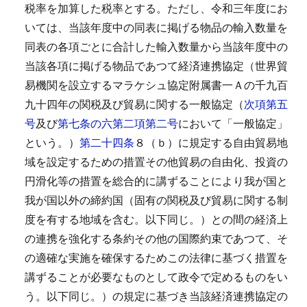
税率を加算した税率とする。
ただし、令和三年度にお
いては、当該年度中の同表に掲げる物品の輸入数量を
同表の各項ごとに合計した輸入数量から当該年度中の
当該各項に掲げる物品であつて経済連携協定（世界貿
易機関を設立するマラケシュ協定附属書一Ａの千九百
九十四年の関税及び貿易に関する一般協定（
次項第五
号
及び
第七条の六第二項第二号
において「一般協定」
という。）
第二十四条
８（ｂ）に規定する自由貿易地
域を設定するための措置その他貿易の自由化、投資の
円滑化等の措置を総合的に講ずることにより我が国と
我が国以外の締約国（固有の関税及び貿易に関する制
度を有する地域を含む。以下同じ。）との間の経済上
の連携を強化する条約その他の国際約束であつて、そ
の適確な実施を確保するためこの法律に基づく措置を
講ずることが必要なものとして政令で定めるものをい
う。以下同じ。）の規定に基づき当該経済連携協定の