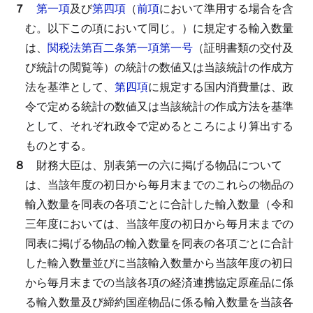
７
第一項
及び
第四項
（
前項
において準用する場合を含
む。以下この項において同じ。）に規定する輸入数量
は、
関税法第百二条第一項第一号
（証明書類の交付及
び統計の閲覧等）の統計の数値又は当該統計の作成方
法を基準として、
第四項
に規定する国内消費量は、政
令で定める統計の数値又は当該統計の作成方法を基準
として、それぞれ政令で定めるところにより算出する
ものとする。
８
財務大臣は、別表第一の六に掲げる物品について
は、当該年度の初日から毎月末までのこれらの物品の
輸入数量を同表の各項ごとに合計した輸入数量（令和
三年度においては、当該年度の初日から毎月末までの
同表に掲げる物品の輸入数量を同表の各項ごとに合計
した輸入数量並びに当該輸入数量から当該年度の初日
から毎月末までの当該各項の経済連携協定原産品に係
る輸入数量及び締約国産物品に係る輸入数量を当該各