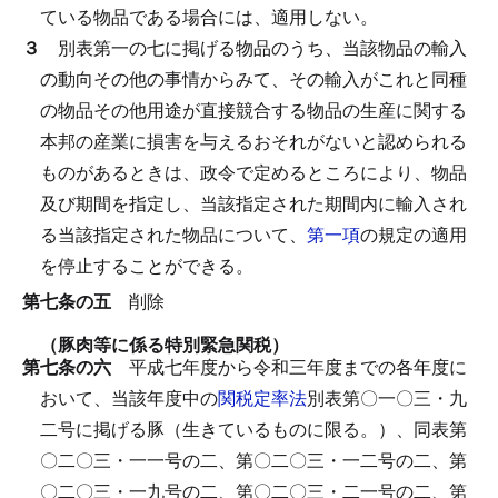
ている物品である場合には、適用しない。
３
別表第一の七に掲げる物品のうち、当該物品の輸入
の動向その他の事情からみて、その輸入がこれと同種
の物品その他用途が直接競合する物品の生産に関する
本邦の産業に損害を与えるおそれがないと認められる
ものがあるときは、政令で定めるところにより、物品
及び期間を指定し、当該指定された期間内に輸入され
る当該指定された物品について、
第一項
の規定の適用
を停止することができる。
第七条の五
削除
（豚肉等に係る特別緊急関税）
第七条の六
平成七年度から令和三年度までの各年度に
おいて、当該年度中の
関税定率法
別表第〇一〇三・九
二号に掲げる豚（生きているものに限る。）、同表第
〇二〇三・一一号の二、第〇二〇三・一二号の二、第
〇二〇三・一九号の二、第〇二〇三・二一号の二、第