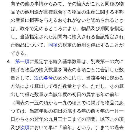
向その他の事情からみて、その輸入がこれと同種の物
品その他用途が直接競合する物品の生産に関する本邦
の産業に損害を与えるおそれがないと認められるとき
は、政令で定めるところにより、物品及び期間を指定
し、当該指定された期間内に輸入される当該指定され
た物品について、
同項
の規定の適用を停止することが
できる。
４
第一項
に規定する輸入基準数量は、別表第一の六に
掲げる物品の輸入数量を同表の各項ごとに合計した数
量として、
次の各号
の区分に応じ、当該各号に定める
方法により算出して得た数量とする。
ただし、その算
出して得た数量が当該年度の初日の属する年の前年
（同表の一五の項から一九の項までに掲げる物品にあ
つては、当該年度の初日の属する年の前々年の十月一
日からその翌年の九月三十日までの期間。以下この項
及び
次項
において単に「前年」という。）までの過去