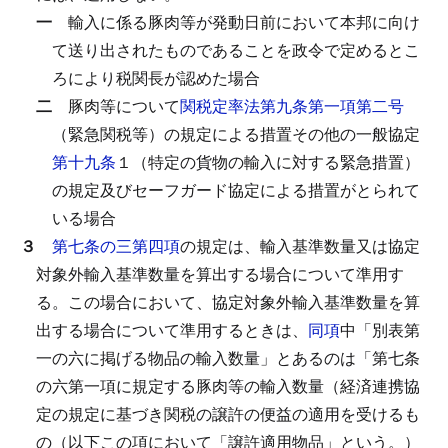
一
輸入に係る豚肉等が発動日前において本邦に向け
て送り出されたものであることを政令で定めるとこ
ろにより税関長が認めた場合
二
豚肉等について
関税定率法第九条第一項第二号
（緊急関税等）の規定による措置その他の一般協定
第十九条
１（特定の貨物の輸入に対する緊急措置）
の規定及びセーフガード協定による措置がとられて
いる場合
３
第七条の三第四項
の規定は、輸入基準数量又は協定
対象外輸入基準数量を算出する場合について準用す
る。
この場合において、協定対象外輸入基準数量を算
出する場合について準用するときは、
同項
中「別表第
一の六に掲げる物品の輸入数量」とあるのは「第七条
の六第一項に規定する豚肉等の輸入数量（経済連携協
定の規定に基づき関税の譲許の便益の適用を受けるも
の（以下この項において「譲許適用物品」という。）