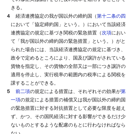
きる。
４
経済連携協定の我が国以外の締約国（
第十二条の四
において「協定締約国」という。）において当該経済
連携協定の規定に基づき関税の緊急措置（
次項
におい
て「我が国以外の締約国の緊急措置」という。）がと
られた場合には、当該経済連携協定の規定に基づき、
政令で定めるところにより、国及び譲許がされている
貨物を指定し、その貨物の全部又は一部につき譲許の
適用を停止し、実行税率の範囲内の税率による関税を
課することができる。
５
前二項
の規定による措置は、それぞれその効果が
第
一項
の規定による措置の補償又は我が国以外の締約国
の緊急措置に対する対抗措置として必要な限度を超え
ず、かつ、その国民経済に対する影響ができるだけ少
ないものとするような配慮のもとに行わなければなら
ない。