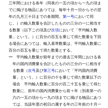
三年間における各年（同表の一五の項から一九の項ま
でに掲げる物品にあつては、毎年十月一日からその翌
年の九月三十日までの各期間。
第一号
において同
じ。）の輸入数量を合計したものの三分の一に相当す
る数量（以下この項及び
次項
において「平均輸入数
量」という。）に百分の百五を乗じて得た数量を下回
る場合にあつては、輸入基準数量は、平均輸入数量に
百分の百五を乗じて得た数量とする。
一
平均輸入数量が前年までの過去三年間における各
年の国内消費量を合計したものの三分の一に相当す
る数量（
次号
及び
第三号
において「平均国内消費
量」という。）に百分の十を乗じて得た数量以下の
場合
平均輸入数量に百分の百二十五を乗じて得た
数量に、前年の国内消費量から前々年（別表第一の
六の一五の項から一九の項までに掲げる物品にあつ
ては、当該年度の初日の属する年の三年前の十月一