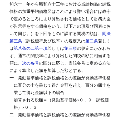
和六十一年から昭和六十三年における当該物品の課税
価格の加重平均価格又はこれにより難い場合には政令
で定めるところにより算出される価格として財務大臣
が告示等をする価格をいう。以下この項及び同表にお
いて同じ。）を下回るものに課する関税の額は、
同法
第三条
（課税標準及び税率）の規定又は
第二条
若しく
は
第八条の二第一項
若しくは
第三項
の規定にかかわら
ず、通常の関税率により算出した関税の額に相当する
額に、
次の各号
の区分に応じ、当該各号に定める方法
により算出した額を加算した額とする。
一
発動基準価格と課税価格との差額が発動基準価格
に百分の十を乗じて得た金額を超え、百分の四十を
乗じて得た金額以下の場合
加算される税額＝（発動基準価格×０．９－課税価
格）×０．３
二
発動基準価格と課税価格との差額が発動基準価格