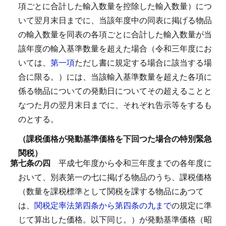
項ごとに合計した輸入数量を控除した輸入数量）につ
いて翌月末日までに、当該年度中の同表に掲げる物品
の輸入数量を同表の各項ごとに合計した輸入数量が当
該年度の輸入基準数量を超えた場合（令和三年度にお
いては、
第一項
ただし書に規定する場合に該当する場
合に限る。）には、当該輸入基準数量を超えた各項に
係る物品についての発動日についてその超えることと
なつた月の翌月末日までに、それぞれ告示等をするも
のとする。
（課税価格が発動基準価格を下回つた場合の特別緊急
関税）
第七条の四
平成七年度から令和三年度までの各年度に
おいて、別表第一の七に掲げる物品のうち、課税価格
（数量を課税標準として関税を課する物品にあつて
は、
関税定率法第四条から第四条の九まで
の規定に準
じて算出した価格。以下同じ。）が発動基準価格（昭