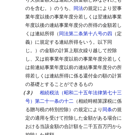
のを含む。）のうち、
同法
の規定により翌事
業年度以後の事業年度分若しくは翌連結事業
年度以後の連結事業年度分の所得の金額若し
くは連結所得（
同法第二条第十八号の四
（定
義）に規定する連結所得をいう。以下同
じ。）の金額の計算上順次繰り越して控除
し、又は前事業年度以前の事業年度分若しく
は前連結事業年度以前の連結事業年度分の所
得若しくは連結所得に係る還付金の額の計算
の基礎とすることができるもの
（３）
相続税法（昭和二十五年法律第七十三
号）第二十一条の十二
（相続時精算課税に係
る贈与税の特別控除）の規定により
同条
の規
定の適用を受けて控除した金額がある場合に
おける当該金額の合計額を二千五百万円から
控除した残額