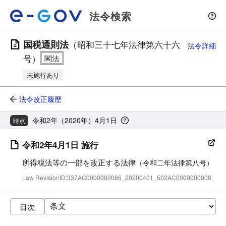
法令検索
国税通則法
（昭和三十七年法律第六十六
法令詳細
号）
未施行あり
法令改正履歴
令和2年（2020年）4月1日
時点
令和2年4月1日 施行
所得税法等の一部を改正する法律
（令和二年法律第八号）
Law RevisionID:337AC0000000066_20200401_502AC0000000008
目次