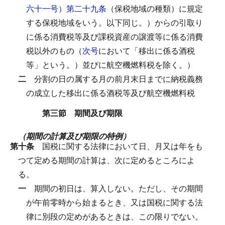
六十一号）第二十九条
（保税地域の種類）に規定
する保税地域をいう。以下同じ。）からの引取り
に係る消費税等及び課税資産の譲渡等に係る消費
税以外のもの（
次号
において「移出に係る酒税
等」という。）並びに航空機燃料税を除く。）
二
分割の日の属する月の前月末日までに納税義務
の成立した移出に係る酒税等及び航空機燃料税
第三節 期間及び期限
（期間の計算及び期限の特例）
第十条
国税に関する法律において日、月又は年をも
つて定める期間の計算は、次に定めるところによ
る。
一
期間の初日は、算入しない。
ただし、その期間
が午前零時から始まるとき、又は国税に関する法
律に別段の定めがあるときは、この限りでない。