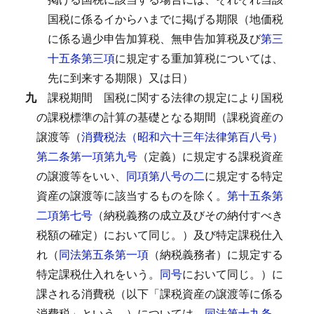
国税に係るイからハまでに掲げる期限（地価税
に係る過少申告加算税、無申告加算税及び
第三
十五条第三項
に規定する重加算税については、
先に到来する期限）又は日）
九
課税期間
国税に関する法律の規定により国税
の課税標準の計算の基礎となる期間（課税資産の
譲渡等（
消費税法（昭和六十三年法律第百八号）
第二条第一項第九号
（定義）に規定する課税資産
の譲渡等をいい、
同項第八号の二
に規定する特定
資産の譲渡等に該当するものを除く。
第十五条第
二項第七号
（納税義務の成立及びその納付すべき
税額の確定）において同じ。）及び特定課税仕入
れ（
同法第五条第一項
（納税義務者）に規定する
特定課税仕入れをいう。
同号
において同じ。）に
課される消費税（以下「課税資産の譲渡等に係る
消費税」という。）については、
同法第十九条