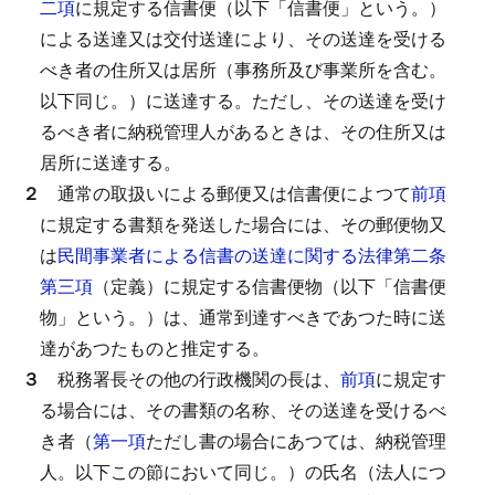
二項
に規定する信書便（以下「信書便」という。）
による送達又は交付送達により、その送達を受ける
べき者の住所又は居所（事務所及び事業所を含む。
以下同じ。）に送達する。
ただし、その送達を受け
るべき者に納税管理人があるときは、その住所又は
居所に送達する。
２
通常の取扱いによる郵便又は信書便によつて
前項
に規定する書類を発送した場合には、その郵便物又
は
民間事業者による信書の送達に関する法律第二条
第三項
（定義）に規定する信書便物（以下「信書便
物」という。）は、通常到達すべきであつた時に送
達があつたものと推定する。
３
税務署長その他の行政機関の長は、
前項
に規定す
る場合には、その書類の名称、その送達を受けるべ
き者（
第一項
ただし書の場合にあつては、納税管理
人。以下この節において同じ。）の氏名（法人につ