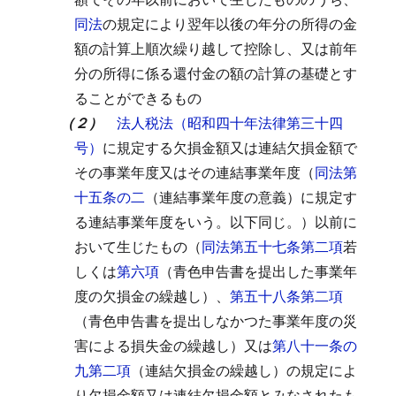
同法
の規定により翌年以後の年分の所得の金
額の計算上順次繰り越して控除し、又は前年
分の所得に係る還付金の額の計算の基礎とす
ることができるもの
（２）
法人税法（昭和四十年法律第三十四
号）
に規定する欠損金額又は連結欠損金額で
その事業年度又はその連結事業年度（
同法第
十五条の二
（連結事業年度の意義）に規定す
る連結事業年度をいう。以下同じ。）以前に
おいて生じたもの（
同法第五十七条第二項
若
しくは
第六項
（青色申告書を提出した事業年
度の欠損金の繰越し）、
第五十八条第二項
（青色申告書を提出しなかつた事業年度の災
害による損失金の繰越し）又は
第八十一条の
九第二項
（連結欠損金の繰越し）の規定によ
り欠損金額又は連結欠損金額とみなされたも