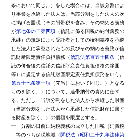
条において同じ。）をした場合には、当該分割によ
り事業を承継した法人は、当該分割をした法人の次
に掲げる国税（その附帯税を含み、その納める義務
が
第七条の二第四項
（信託に係る国税の納付義務の
承継）の規定により受託者としての権利義務を承継
した法人に承継されたもの及びその納める義務が信
託財産限定責任負担債務（
信託法第百五十四条
（信
託の併合後の信託の信託財産責任負担債務の範囲
等）に規定する信託財産限定責任負担債務をいう。
第五十七条第一項
（充当）において同じ。）となる
ものを除く。）について、連帯納付の責めに任ず
る。
ただし、当該分割をした法人から承継した財産
（当該分割をした法人から承継した信託財産に属す
る財産を除く。）の価額を限度とする。
一
分割の日前に納税義務の成立した国税（消費税
等のうち保税地域（
関税法（昭和二十九年法律第