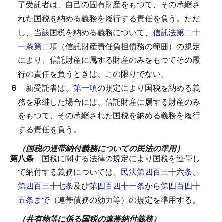
了受託者は、自己の固有財産をもつて、その承継さ
れた国税を納める義務を履行する責任を負う。
ただ
し、当該国税を納める義務について、
信託法第二十
一条第二項
（信託財産責任負担債務の範囲）の規定
により、信託財産に属する財産のみをもつてその履
行の責任を負うときは、この限りでない。
６
新受託者は、
第一項
の規定により国税を納める義
務を承継した場合には、信託財産に属する財産のみ
をもつて、その承継された国税を納める義務を履行
する責任を負う。
（国税の連帯納付義務についての民法の準用）
第八条
国税に関する法律の規定により国税を連帯し
て納付する義務については、
民法第四百三十六条
、
第四百三十七条
及び
第四百四十一条から第四百四十
五条まで
（連帯債務の効力等）の規定を準用する。
（共有物等に係る国税の連帯納付義務）