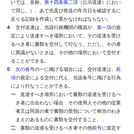
いては、名称。
第十四条第二項
（公示送達）におい
て同じ。）、あて先及び発送の年月日を確認するに
足りる記録を作成して置かなければならない。
４
交付送達は、当該行政機関の職員が、
第一項
の規
定により送達すべき場所において、その送達を受け
るべき者に書類を交付して行なう。
ただし、その者
に異議がないときは、その他の場所において交付す
ることができる。
５
次の各号
の一に掲げる場合には、交付送達は、
前
項
の規定による交付に代え、当該各号に掲げる行為
により行なうことができる。
一
送達すべき場所において書類の送達を受けるべ
き者に出会わない場合
その使用人その他の従業
者又は同居の者で書類の受領について相当のわき
まえのあるものに書類を交付すること。
二
書類の送達を受けるべき者その他
前号
に規定す