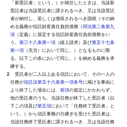
「新受託者」という。）が就任したときは、当該新
受託者は当該受託者に課されるべき、又は当該受託
者が納付し、若しくは徴収されるべき国税（その納
める義務が信託財産責任負担債務（
同法第二条第九
項
（定義）に規定する信託財産責任負担債務をい
う。
第三十八条第一項
（繰上請求）及び
第五十七条
第一項
（充当）において同じ。）となるものに限
る。以下この条において同じ。）を納める義務を承
継する。
２
受託者が二人以上ある信託において、その一人の
任務が
信託法第五十六条第一項各号
に掲げる事由に
より終了した場合には、
前項
の規定にかかわらず、
他の受託者のうち、当該任務が終了した受託者（以
下この項及び
第五項
において「任務終了受託者」と
いう。）から信託事務の引継ぎを受けた受託者は、
当該任務終了受託者に課されるべき、又は当該任務