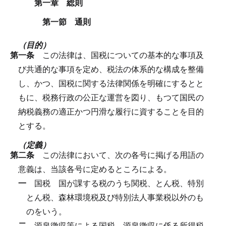
第一章 総則
第一節 通則
（目的）
第一条
この法律は、国税についての基本的な事項及
び共通的な事項を定め、税法の体系的な構成を整備
し、かつ、国税に関する法律関係を明確にするとと
もに、税務行政の公正な運営を図り、もつて国民の
納税義務の適正かつ円滑な履行に資することを目的
とする。
（定義）
第二条
この法律において、次の各号に掲げる用語の
意義は、当該各号に定めるところによる。
一
国税
国が課する税のうち関税、とん税、特別
とん税、森林環境税及び特別法人事業税以外のも
のをいう。
二
源泉徴収等による国税
源泉徴収に係る所得税