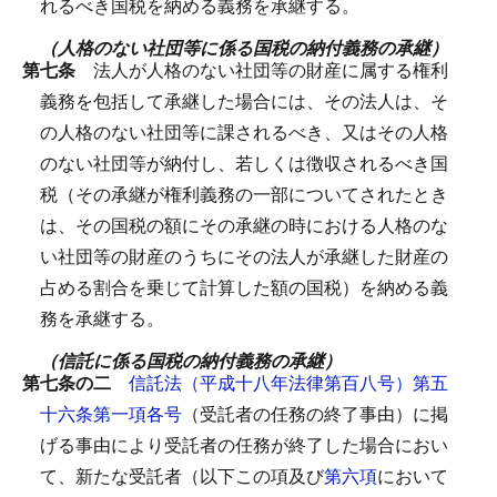
れるべき国税を納める義務を承継する。
（人格のない社団等に係る国税の納付義務の承継）
第七条
法人が人格のない社団等の財産に属する権利
義務を包括して承継した場合には、その法人は、そ
の人格のない社団等に課されるべき、又はその人格
のない社団等が納付し、若しくは徴収されるべき国
税（その承継が権利義務の一部についてされたとき
は、その国税の額にその承継の時における人格のな
い社団等の財産のうちにその法人が承継した財産の
占める割合を乗じて計算した額の国税）を納める義
務を承継する。
（信託に係る国税の納付義務の承継）
第七条の二
信託法（平成十八年法律第百八号）第五
十六条第一項各号
（受託者の任務の終了事由）に掲
げる事由により受託者の任務が終了した場合におい
て、新たな受託者（以下この項及び
第六項
において