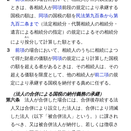
ときは、各相続人が
同項
前段の規定により承継する
国税の額は、
同項
の国税の額を
民法第九百条から第
九百二条まで
（法定相続分・代襲相続人の相続分・
遺言による相続分の指定）の規定によるその相続分
あん
により
按
分して計算した額とする。
３
前項
の場合において、相続人のうちに相続によつ
て得た財産の価額が
同項
の規定により計算した国税
の額を超える者があるときは、その相続人は、その
超える価額を限度として、他の相続人が
前二項
の規
定により承継する国税を納付する責めに任ずる。
（法人の合併による国税の納付義務の承継）
第六条
法人が合併した場合には、合併後存続する法
人又は合併により設立した法人は、合併により消滅
した法人（以下「被合併法人」という。）に課され
るべき、又は被合併法人が納付し、若しくは徴収さ