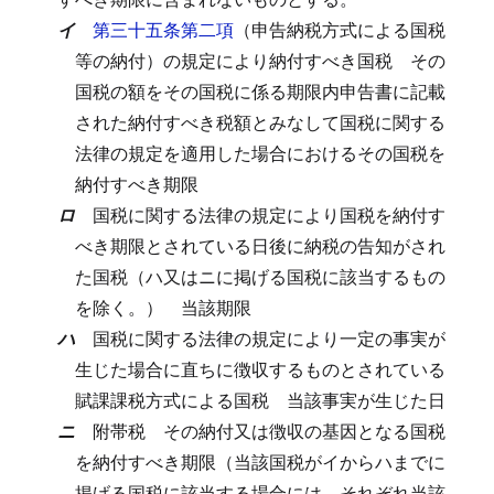
イ
第三十五条第二項
（申告納税方式による国税
等の納付）の規定により納付すべき国税
その
国税の額をその国税に係る期限内申告書に記載
された納付すべき税額とみなして国税に関する
法律の規定を適用した場合におけるその国税を
納付すべき期限
ロ
国税に関する法律の規定により国税を納付す
べき期限とされている日後に納税の告知がされ
た国税（ハ又はニに掲げる国税に該当するもの
を除く。）
当該期限
ハ
国税に関する法律の規定により一定の事実が
生じた場合に直ちに徴収するものとされている
賦課課税方式による国税
当該事実が生じた日
ニ
附帯税
その納付又は徴収の基因となる国税
を納付すべき期限（当該国税がイからハまでに
掲げる国税に該当する場合には、それぞれ当該