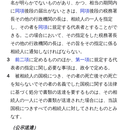
名が明らかでないものがあり、かつ、相当の期間内
に
同項
後段の届出がないときは、
同項
後段の税務署
長その他の行政機関の長は、相続人の一人を指定
し、その者を
同項
に規定する代表者とすることがで
きる。
この場合において、その指定をした税務署長
その他の行政機関の長は、その旨をその指定に係る
相続人に通知しなければならない。
３
前二項
に定めるもののほか、
第一項
に規定する代
表者の指定に関し必要な事項は、政令で定める。
４
被相続人の国税につき、その者の死亡後その死亡
を知らないでその者の名義でした国税に関する法律
に基づく処分で書類の送達を要するものは、その相
続人の一人にその書類が送達された場合には、当該
国税につきすべての相続人に対してされたものとみ
なす。
（公示送達）