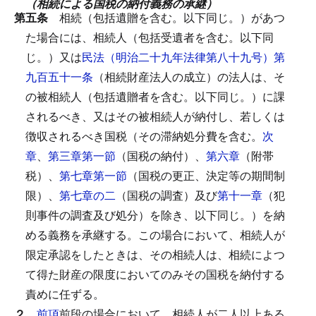
（相続による国税の納付義務の承継）
第五条
相続（包括遺贈を含む。以下同じ。）があつ
た場合には、相続人（包括受遺者を含む。以下同
じ。）又は
民法（明治二十九年法律第八十九号）第
九百五十一条
（相続財産法人の成立）の法人は、そ
の被相続人（包括遺贈者を含む。以下同じ。）に課
されるべき、又はその被相続人が納付し、若しくは
徴収されるべき国税（その滞納処分費を含む。
次
章
、
第三章第一節
（国税の納付）、
第六章
（附帯
税）、
第七章第一節
（国税の更正、決定等の期間制
限）、
第七章の二
（国税の調査）及び
第十一章
（犯
則事件の調査及び処分）を除き、以下同じ。）を納
める義務を承継する。
この場合において、相続人が
限定承認をしたときは、その相続人は、相続によつ
て得た財産の限度においてのみその国税を納付する
責めに任ずる。
２
前項
前段の場合において、相続人が二人以上ある