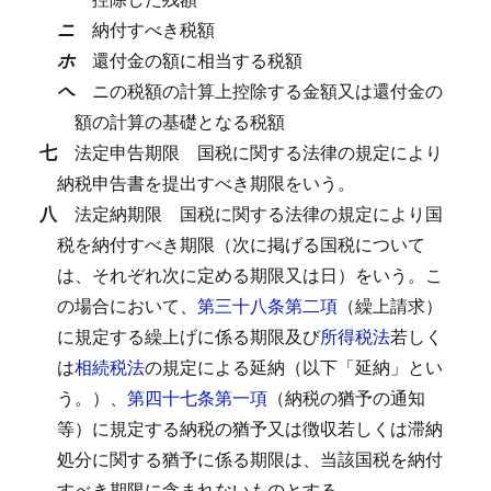
ニ
納付すべき税額
ホ
還付金の額に相当する税額
ヘ
ニの税額の計算上控除する金額又は還付金の
額の計算の基礎となる税額
七
法定申告期限
国税に関する法律の規定により
納税申告書を提出すべき期限をいう。
八
法定納期限
国税に関する法律の規定により国
税を納付すべき期限（次に掲げる国税について
は、それぞれ次に定める期限又は日）をいう。
こ
の場合において、
第三十八条第二項
（繰上請求）
に規定する繰上げに係る期限及び
所得税法
若しく
は
相続税法
の規定による延納（以下「延納」とい
う。）、
第四十七条第一項
（納税の猶予の通知
等）に規定する納税の猶予又は徴収若しくは滞納
処分に関する猶予に係る期限は、当該国税を納付
すべき期限に含まれないものとする。