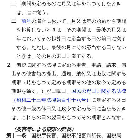
二
期間を定めるのに月又は年をもつてしたとき
は、暦に従う。
三
前号
の場合において、月又は年の始めから期間
を起算しないときは、その期間は、最後の月又は
年においてその起算日に応当する日の前日に満了
する。
ただし、最後の月にその応当する日がない
ときは、その月の末日に満了する。
２
国税に関する法律に定める申告、申請、請求、届
出その他書類の提出、通知、納付又は徴収に関する
期限（時をもつて定める期限その他の政令で定める
期限を除く。）が日曜日、
国民の祝日に関する法律
（昭和二十三年法律第百七十八号）
に規定する休日
その他一般の休日又は政令で定める日に当たるとき
は、これらの日の翌日をもつてその期限とみなす。
（災害等による期限の延長）
第十一条
国税庁長官、国税不服審判所長、国税局