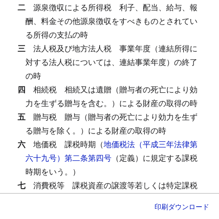
二
源泉徴収による所得税
利子、配当、給与、報
酬、料金その他源泉徴収をすべきものとされてい
る所得の支払の時
三
法人税及び地方法人税
事業年度（連結所得に
対する法人税については、連結事業年度）の終了
の時
四
相続税
相続又は遺贈（贈与者の死亡により効
力を生ずる贈与を含む。）による財産の取得の時
五
贈与税
贈与（贈与者の死亡により効力を生ず
る贈与を除く。）による財産の取得の時
六
地価税
課税時期（
地価税法（平成三年法律第
六十九号）第二条第四号
（定義）に規定する課税
時期をいう。）
七
消費税等
課税資産の譲渡等若しくは特定課税
仕入れをした時又は課税物件の製造場（石油ガス
印刷
ダウンロード
税については石油ガスの充塡場とし、石油石炭税