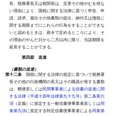
長、税務署長又は税関長は、災害その他やむを得な
い理由により、国税に関する法律に基づく申告、申
請、請求、届出その他書類の提出、納付又は徴収に
関する期限までにこれらの行為をすることができな
いと認めるときは、政令で定めるところにより、そ
の理由のやんだ日から二月以内に限り、当該期限を
延長することができる。
第四節 送達
（書類の送達）
第十二条
国税に関する法律の規定に基づいて税務署
長その他の行政機関の長又はその職員が発する書類
は、郵便若しくは
民間事業者による信書の送達に関
する法律（平成十四年法律第九十九号）第二条第六
項
（定義）に規定する一般信書便事業者若しくは
同
条第九項
に規定する特定信書便事業者による
同条第