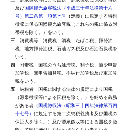
及び
国際観光旅客税法（平成三十年法律第十六
号）第二条第一項第七号
（定義）に規定する特別
徴収に係る国際観光旅客税（これらの税に係る附
帯税を除く。）をいう。
三
消費税等
消費税、酒税、たばこ税、揮発油
税、地方揮発油税、石油ガス税及び石油石炭税を
いう。
四
附帯税
国税のうち延滞税、利子税、過少申告
加算税、無申告加算税、不納付加算税及び重加算
税をいう。
五
納税者
国税に関する法律の規定により国税
（源泉徴収等による国税を除く。）を納める義務
がある者（
国税徴収法（昭和三十四年法律第百四
十七号）
に規定する第二次納税義務者及び国税の
保証人を除く。）及び源泉徴収等による国税を徴
収して国に納付しなければならない者をいう。