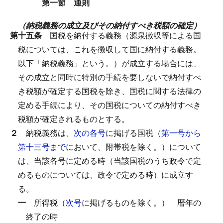
第一節 通則
（納税義務の成立及びその納付すべき税額の確定）
第十五条
国税を納付する義務（源泉徴収等による国
税については、これを徴収して国に納付する義務。
以下「納税義務」という。）が成立する場合には、
その成立と同時に特別の手続を要しないで納付すべ
き税額が確定する国税を除き、国税に関する法律の
定める手続により、その国税についての納付すべき
税額が確定されるものとする。
２
納税義務は、
次の各号
に掲げる国税（
第一号から
第十三号まで
において、附帯税を除く。）について
は、当該各号に定める時（当該国税のうち政令で定
めるものについては、政令で定める時）に成立す
る。
一
所得税（
次号
に掲げるものを除く。）
暦年の
終了の時