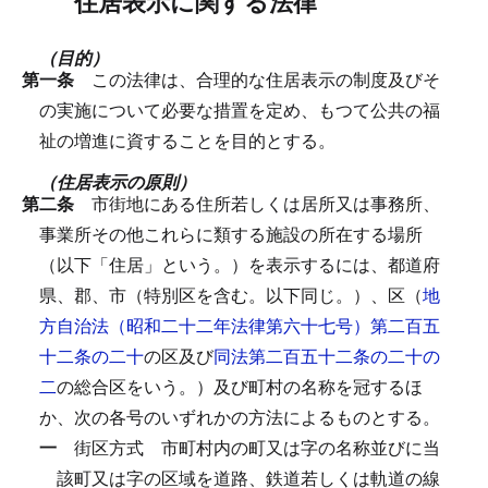
住居表示に関する法律
（目的）
第一条
この法律は、合理的な住居表示の制度及びそ
の実施について必要な措置を定め、もつて公共の福
祉の増進に資することを目的とする。
（住居表示の原則）
第二条
市街地にある住所若しくは居所又は事務所、
事業所その他これらに類する施設の所在する場所
（以下「住居」という。）を表示するには、都道府
県、郡、市（特別区を含む。以下同じ。）、区（
地
方自治法（昭和二十二年法律第六十七号）第二百五
十二条の二十
の区及び
同法第二百五十二条の二十の
二
の総合区をいう。）及び町村の名称を冠するほ
か、次の各号のいずれかの方法によるものとする。
一
街区方式
市町村内の町又は字の名称並びに当
該町又は字の区域を道路、鉄道若しくは軌道の線