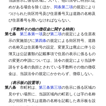
当該告示に係る区域について、他の法令に特別の定
めがある場合を除くほか、
同条第二項
の規定により
つけられた街区符号及び住居番号又は道路の名称及
び住居番号を用いなければならない。
（手数料その他の徴収金に関する特例）
第七条
第三条第一項
及び
第二項
の規定による住居表
示の実施並びに
第四条
の規定による街区符号、道路
の名称又は住居番号の設定、変更又は廃止に伴う公
簿又は公証書類の記載事項で住居の表示に係るもの
の変更の申請については、法令の規定により当該申
請をする者の負担とされている手数料その他の徴収
金は、当該法令の規定にかかわらず、徴収しない。
（表示板の設置等）
第八条
市町村は、
第三条第三項
の告示に係る区域の
見やすい場所に、当該区域内の町若しくは字の名称
及び街区符号又は道路の名称を記載した表示板を設