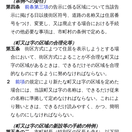
（条例への委任）
第四条
前条第三項
の告示に係る区域について当該告
示に掲げる日以後街区符号、道路の名称又は住居番
号をつけ、変更し、又は廃止する場合における手続
その他必要な事項は、市町村の条例で定める。
（町又は字の区域の合理化等）
第五条
街区方式によつて住居を表示しようとする場
合において、街区方式によることが不合理な町又は
字の区域があるときは、できるだけその区域を合理
的なものにするように努めなければならない。
２
前項
の規定により新たな町又は字の区域を定めた
場合には、当該町又は字の名称は、できるだけ従来
の名称に準拠して定めなければならない。
これによ
り難いときは、できるだけ読みやすく、かつ、簡明
なものにしなければならない。
（町又は字の区域の新設等の手続の特例）
第五条の二
市町村長（特別区の区長を含む。以下同