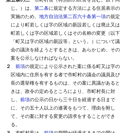
じ。）は、
第二条
に規定する方法による住居表示の
実施のため、
地方自治法第二百六十条第一項
の規定
により町若しくは字の区域の新設若しくは廃止又は
町若しくは字の区域若しくはその名称の変更（以下
「町又は字の区域の新設等」という。）について議
会の議決を経ようとするときは、あらかじめ、その
案を公示しなければならない。
２
前項
の規定により公示された案に係る町又は字の
区域内に住所を有する者で市町村の議会の議員及び
長の選挙権を有するものは、その案に異議があると
きは、政令の定めるところにより、市町村長に対
し、
前項
の公示の日から三十日を経過する日まで
に、その五十人以上の連署をもつて、理由を附し
て、その案に対する変更の請求をすることができ
る。
３
市町村長は、
前項
の期間が経過するまでの間は、