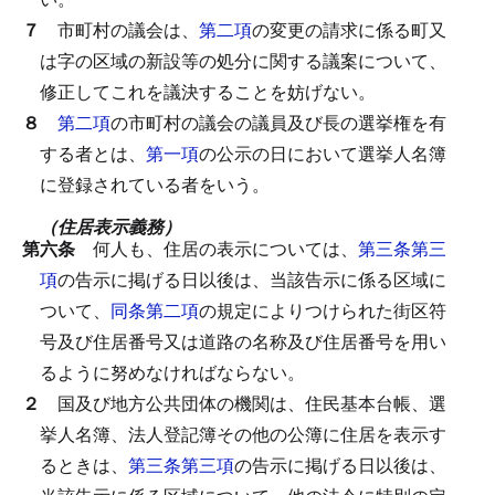
７
市町村の議会は、
第二項
の変更の請求に係る町又
は字の区域の新設等の処分に関する議案について、
修正してこれを議決することを妨げない。
８
第二項
の市町村の議会の議員及び長の選挙権を有
する者とは、
第一項
の公示の日において選挙人名簿
に登録されている者をいう。
（住居表示義務）
第六条
何人も、住居の表示については、
第三条第三
項
の告示に掲げる日以後は、当該告示に係る区域に
ついて、
同条第二項
の規定によりつけられた街区符
号及び住居番号又は道路の名称及び住居番号を用い
るように努めなければならない。
２
国及び地方公共団体の機関は、住民基本台帳、選
挙人名簿、法人登記簿その他の公簿に住居を表示す
るときは、
第三条第三項
の告示に掲げる日以後は、