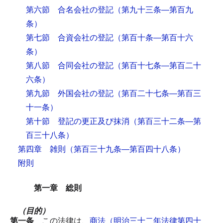
第六節 合名会社の登記
（第九十三条―第百九
条）
第七節 合資会社の登記
（第百十条―第百十六
条）
第八節 合同会社の登記
（第百十七条―第百二十
六条）
第九節 外国会社の登記
（第百二十七条―第百三
十一条）
第十節 登記の更正及び抹消
（第百三十二条―第
百三十八条）
第四章 雑則
（第百三十九条―第百四十八条）
附則
第一章 総則
（目的）
第一条
この法律は、
商法（明治三十二年法律第四十