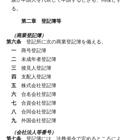
る。
第二章 登記簿等
（商業登記簿）
第六条
登記所に次の商業登記簿を備える。
一
商号登記簿
二
未成年者登記簿
三
後見人登記簿
四
支配人登記簿
五
株式会社登記簿
六
合名会社登記簿
七
合資会社登記簿
八
合同会社登記簿
九
外国会社登記簿
（会社法人等番号）
第七条
登記簿には、法務省令で定めるところによ