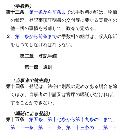
（手数料）
第十三条
第十条から前条まで
の手数料の額は、物価
の状況、登記事項証明書の交付等に要する実費その
他一切の事情を考慮して、政令で定める。
２
第十条から前条まで
の手数料の納付は、収入印紙
をもつてしなければならない。
第三章 登記手続
第一節 通則
（当事者申請主義）
第十四条
登記は、法令に別段の定めがある場合を除
くほか、当事者の申請又は官庁の嘱託がなければ、
することができない。
（嘱託による登記）
第十五条
第五条
、
第十七条から第十九条の二まで
、
第二十一条
、
第二十二条
、
第二十三条の二
、
第二十