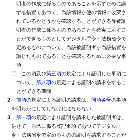
明者の作成に係るものであることを示すために講
ずる措置であつて、当該情報が他の情報に改変さ
れているかどうかを確認することができる等被証
明者の作成に係るものであることを確実に示すこ
とができるものとしてデジタル庁令・法務省令で
定めるものについて、当該被証明者が当該措置を
講じたものであることを確認するために必要な事
項
二
この項及び
第三項
の規定により証明した事項に
ついて、
第八項
の規定による証明の請求をするこ
とができる期間
２
前項
の規定による証明の請求は、
同項各号
の事項
を明らかにしてしなければならない。
３
第一項
の規定により証明を請求した被証明者は、
併せて、自己に係る登記事項であつてデジタル庁
令・法務省令で定めるものの証明を請求することが