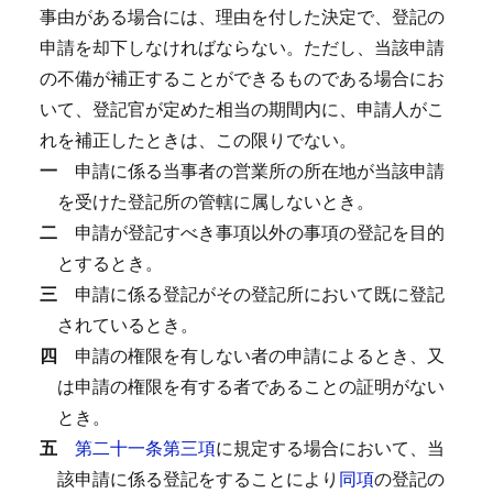
事由がある場合には、理由を付した決定で、登記の
申請を却下しなければならない。
ただし、当該申請
の不備が補正することができるものである場合にお
いて、登記官が定めた相当の期間内に、申請人がこ
れを補正したときは、この限りでない。
一
申請に係る当事者の営業所の所在地が当該申請
を受けた登記所の管轄に属しないとき。
二
申請が登記すべき事項以外の事項の登記を目的
とするとき。
三
申請に係る登記がその登記所において既に登記
されているとき。
四
申請の権限を有しない者の申請によるとき、又
は申請の権限を有する者であることの証明がない
とき。
五
第二十一条第三項
に規定する場合において、当
該申請に係る登記をすることにより
同項
の登記の