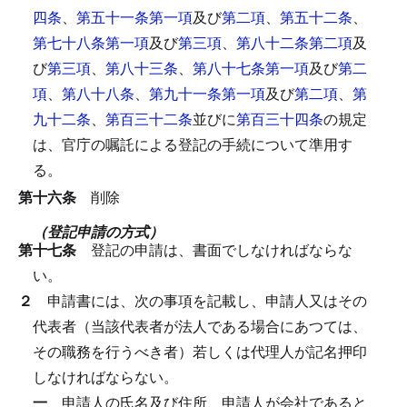
四条
、
第五十一条第一項
及び
第二項
、
第五十二条
、
第七十八条第一項
及び
第三項
、
第八十二条第二項
及
び
第三項
、
第八十三条
、
第八十七条第一項
及び
第二
項
、
第八十八条
、
第九十一条第一項
及び
第二項
、
第
九十二条
、
第百三十二条
並びに
第百三十四条
の規定
は、官庁の嘱託による登記の手続について準用す
る。
第十六条
削除
（登記申請の方式）
第十七条
登記の申請は、書面でしなければならな
い。
２
申請書には、次の事項を記載し、申請人又はその
代表者（当該代表者が法人である場合にあつては、
その職務を行うべき者）若しくは代理人が記名押印
しなければならない。
一
申請人の氏名及び住所、申請人が会社であると