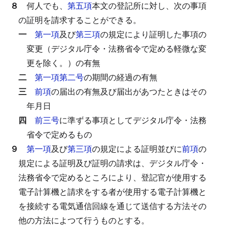
８
何人でも、
第五項
本文の登記所に対し、次の事項
の証明を請求することができる。
一
第一項
及び
第三項
の規定により証明した事項の
変更（デジタル庁令・法務省令で定める軽微な変
更を除く。）の有無
二
第一項第二号
の期間の経過の有無
三
前項
の届出の有無及び届出があつたときはその
年月日
四
前三号
に準ずる事項としてデジタル庁令・法務
省令で定めるもの
９
第一項
及び
第三項
の規定による証明並びに
前項
の
規定による証明及び証明の請求は、デジタル庁令・
法務省令で定めるところにより、登記官が使用する
電子計算機と請求をする者が使用する電子計算機と
を接続する電気通信回線を通じて送信する方法その
他の方法によつて行うものとする。