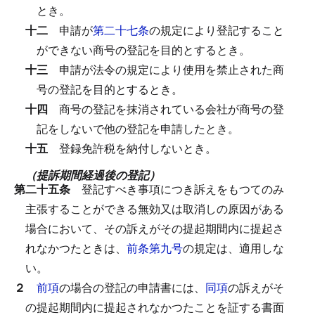
とき。
十二
申請が
第二十七条
の規定により登記すること
ができない商号の登記を目的とするとき。
十三
申請が法令の規定により使用を禁止された商
号の登記を目的とするとき。
十四
商号の登記を抹消されている会社が商号の登
記をしないで他の登記を申請したとき。
十五
登録免許税を納付しないとき。
（提訴期間経過後の登記）
第二十五条
登記すべき事項につき訴えをもつてのみ
主張することができる無効又は取消しの原因がある
場合において、その訴えがその提起期間内に提起さ
れなかつたときは、
前条第九号
の規定は、適用しな
い。
２
前項
の場合の登記の申請書には、
同項
の訴えがそ
の提起期間内に提起されなかつたことを証する書面