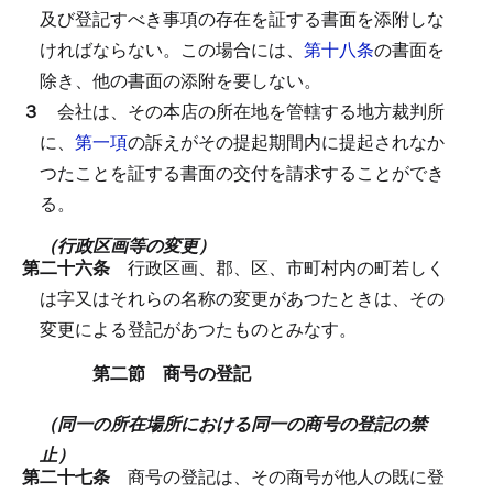
及び登記すべき事項の存在を証する書面を添附しな
ければならない。
この場合には、
第十八条
の書面を
除き、他の書面の添附を要しない。
３
会社は、その本店の所在地を管轄する地方裁判所
に、
第一項
の訴えがその提起期間内に提起されなか
つたことを証する書面の交付を請求することができ
る。
（行政区画等の変更）
第二十六条
行政区画、郡、区、市町村内の町若しく
は字又はそれらの名称の変更があつたときは、その
変更による登記があつたものとみなす。
第二節 商号の登記
（同一の所在場所における同一の商号の登記の禁
止）
第二十七条
商号の登記は、その商号が他人の既に登