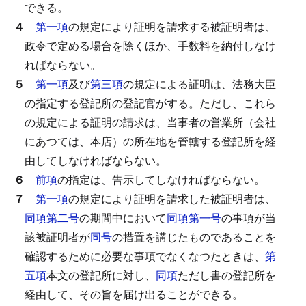
できる。
４
第一項
の規定により証明を請求する被証明者は、
政令で定める場合を除くほか、手数料を納付しなけ
ればならない。
５
第一項
及び
第三項
の規定による証明は、法務大臣
の指定する登記所の登記官がする。
ただし、これら
の規定による証明の請求は、当事者の営業所（会社
にあつては、本店）の所在地を管轄する登記所を経
由してしなければならない。
６
前項
の指定は、告示してしなければならない。
７
第一項
の規定により証明を請求した被証明者は、
同項第二号
の期間中において
同項第一号
の事項が当
該被証明者が
同号
の措置を講じたものであることを
確認するために必要な事項でなくなつたときは、
第
五項
本文の登記所に対し、
同項
ただし書の登記所を
経由して、その旨を届け出ることができる。