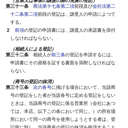
（営業又は事業の譲渡の際の免責の登記）
第三十一条
商法第十七条第二項
前段及び
会社法第二
十二条第二項
前段の登記は、譲受人の申請によつて
する。
２
前項
の登記の申請書には、譲渡人の承諾書を添付
しなければならない。
（相続人による登記）
第三十二条
相続人が
前三条
の登記を申請するには、
申請書にその資格を証する書面を添附しなければな
らない。
（商号の登記の抹消）
第三十三条
次の各号
に掲げる場合において、当該商
号の登記をした者が当該各号に定める登記をしない
ときは、当該商号の登記に係る営業所（会社にあつ
ては、本店。以下この条において同じ。）の所在場
所において同一の商号を使用しようとする者は、登
記所に対し、当該商号の登記の抹消を申請すること