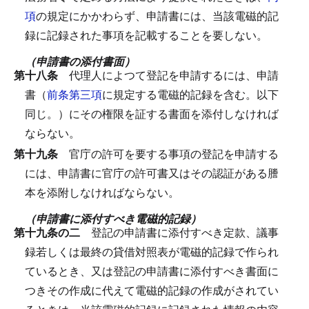
項
の規定にかかわらず、申請書には、当該電磁的記
録に記録された事項を記載することを要しない。
（申請書の添付書面）
第十八条
代理人によつて登記を申請するには、申請
書（
前条第三項
に規定する電磁的記録を含む。以下
同じ。）にその権限を証する書面を添付しなければ
ならない。
第十九条
官庁の許可を要する事項の登記を申請する
には、申請書に官庁の許可書又はその認証がある謄
本を添附しなければならない。
（申請書に添付すべき電磁的記録）
第十九条の二
登記の申請書に添付すべき定款、議事
録若しくは最終の貸借対照表が電磁的記録で作られ
ているとき、又は登記の申請書に添付すべき書面に
つきその作成に代えて電磁的記録の作成がされてい