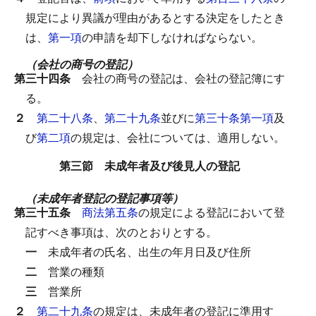
規定により異議が理由があるとする決定をしたとき
は、
第一項
の申請を却下しなければならない。
（会社の商号の登記）
第三十四条
会社の商号の登記は、会社の登記簿にす
る。
２
第二十八条
、
第二十九条
並びに
第三十条第一項
及
び
第二項
の規定は、会社については、適用しない。
第三節 未成年者及び後見人の登記
（未成年者登記の登記事項等）
第三十五条
商法第五条
の規定による登記において登
記すべき事項は、次のとおりとする。
一
未成年者の氏名、出生の年月日及び住所
二
営業の種類
三
営業所
２
第二十九条
の規定は、未成年者の登記に準用す