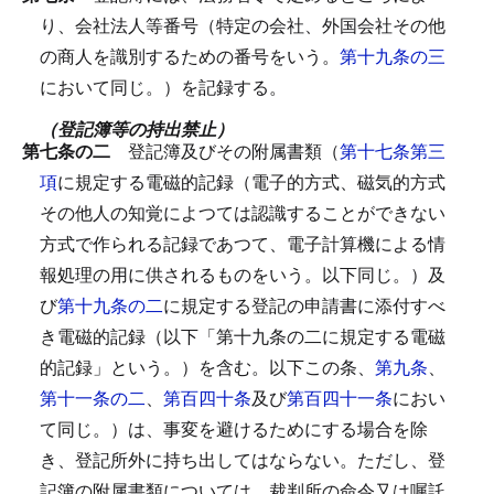
り、会社法人等番号（特定の会社、外国会社その他
の商人を識別するための番号をいう。
第十九条の三
において同じ。）を記録する。
（登記簿等の持出禁止）
第七条の二
登記簿及びその附属書類（
第十七条第三
項
に規定する電磁的記録（電子的方式、磁気的方式
その他人の知覚によつては認識することができない
方式で作られる記録であつて、電子計算機による情
報処理の用に供されるものをいう。以下同じ。）及
び
第十九条の二
に規定する登記の申請書に添付すべ
き電磁的記録（以下「第十九条の二に規定する電磁
的記録」という。）を含む。以下この条、
第九条
、
第十一条の二
、
第百四十条
及び
第百四十一条
におい
て同じ。）は、事変を避けるためにする場合を除
き、登記所外に持ち出してはならない。
ただし、登
記簿の附属書類については、裁判所の命令又は嘱託