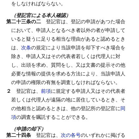
をしなければならない。
（登記官による本人確認）
第二十三条の二
登記官は、登記の申請があつた場合
において、申請人となるべき者以外の者が申請して
いると疑うに足りる相当な理由があると認めるとき
は、
次条
の規定により当該申請を却下すべき場合を
除き、申請人又はその代表者若しくは代理人に対
し、出頭を求め、質問をし、又は文書の提示その他
必要な情報の提供を求める方法により、当該申請人
の申請の権限の有無を調査しなければならない。
２
登記官は、
前項
に規定する申請人又はその代表者
若しくは代理人が遠隔の地に居住しているとき、そ
の他相当と認めるときは、他の登記所の登記官に
同
項
の調査を嘱託することができる。
（申請の却下）
第二十四条
登記官は、
次の各号
のいずれかに掲げる