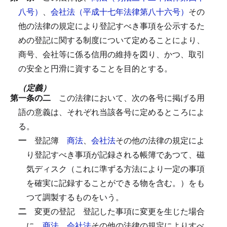
八号）
、
会社法（平成十七年法律第八十六号）
その
他の法律の規定により登記すべき事項を公示するた
めの登記に関する制度について定めることにより、
商号、会社等に係る信用の維持を図り、かつ、取引
の安全と円滑に資することを目的とする。
（定義）
第一条の二
この法律において、次の各号に掲げる用
語の意義は、それぞれ当該各号に定めるところによ
る。
一
登記簿
商法
、
会社法
その他の法律の規定によ
り登記すべき事項が記録される帳簿であつて、磁
気ディスク（これに準ずる方法により一定の事項
を確実に記録することができる物を含む。）をも
つて調製するものをいう。
二
変更の登記
登記した事項に変更を生じた場合
に、
商法
、
会社法
その他の法律の規定によりすべ