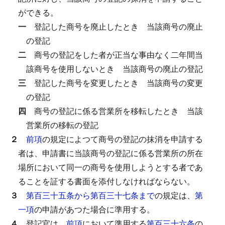
ができる。
一
登記した商号を廃止したとき
当該商号の廃止
の登記
二
商号の登記をした者が正当な事由なく二年間当
該商号を使用しないとき
当該商号の廃止の登記
三
登記した商号を変更したとき
当該商号の変更
の登記
四
商号の登記に係る営業所を移転したとき
当該
営業所の移転の登記
２
前項
の規定によつて商号の登記の抹消を申請する
者は、申請書に当該商号の登記に係る営業所の所在
場所において同一の商号を使用しようとする者であ
ることを証する書面を添付しなければならない。
３
第百三十五条から第百三十七条まで
の規定は、
第
一項
の申請があつた場合に準用する。
４
登記官は、
前項
において準用する
第百三十六条
の