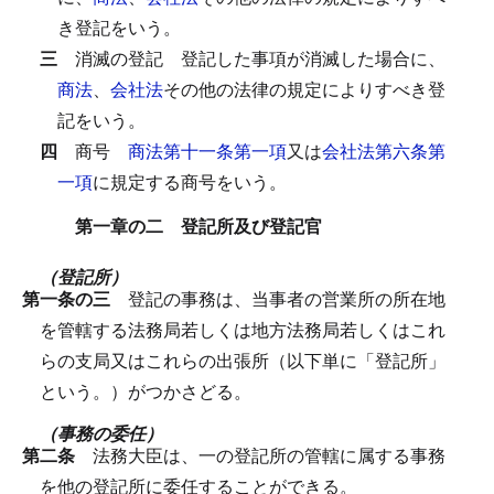
き登記をいう。
三
消滅の登記
登記した事項が消滅した場合に、
商法
、
会社法
その他の法律の規定によりすべき登
記をいう。
四
商号
商法第十一条第一項
又は
会社法第六条第
一項
に規定する商号をいう。
第一章の二 登記所及び登記官
（登記所）
第一条の三
登記の事務は、当事者の営業所の所在地
を管轄する法務局若しくは地方法務局若しくはこれ
らの支局又はこれらの出張所（以下単に「登記所」
という。）がつかさどる。
（事務の委任）
第二条
法務大臣は、一の登記所の管轄に属する事務
を他の登記所に委任することができる。