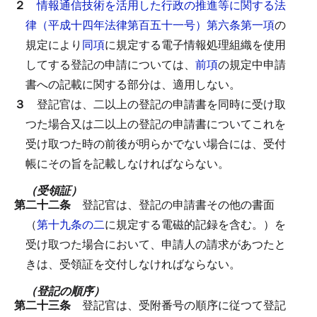
２
情報通信技術を活用した行政の推進等に関する法
律（平成十四年法律第百五十一号）第六条第一項
の
規定により
同項
に規定する電子情報処理組織を使用
してする登記の申請については、
前項
の規定中申請
書への記載に関する部分は、適用しない。
３
登記官は、二以上の登記の申請書を同時に受け取
つた場合又は二以上の登記の申請書についてこれを
受け取つた時の前後が明らかでない場合には、受付
帳にその旨を記載しなければならない。
（受領証）
第二十二条
登記官は、登記の申請書その他の書面
（
第十九条の二
に規定する電磁的記録を含む。）を
受け取つた場合において、申請人の請求があつたと
きは、受領証を交付しなければならない。
（登記の順序）
第二十三条
登記官は、受附番号の順序に従つて登記