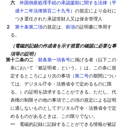
六
外国倒産処理手続の承認援助に関する法律（平
成十二年法律第百二十九号）
の規定により会社に
つき選任された承認管財人又は保全管理人
２
第十条第二項
の規定は、
前項
の証明書に準用す
る。
（電磁的記録の作成者を示す措置の確認に必要な事
項等の証明）
第十二条の二
前条第一項各号
に掲げる者（以下この
条において「被証明者」という。）は、この条に規
定するところにより次の事項（
第二号
の期間につい
ては、デジタル庁令・法務省令で定めるものに限
る。）の証明を請求することができる。
ただし、代
表権の制限その他の事項でこの項の規定による証明
に適しないものとしてデジタル庁令・法務省令で定
めるものがあるときは、この限りでない。
一
電磁的記録に記録することができる情報が被証