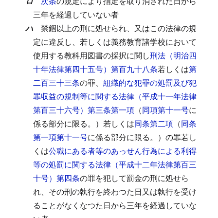
ロ
次条
の規定により指定を取り消された日から
三年を経過していない者
ハ
禁錮以上の刑に処せられ、又はこの法律の規
定に違反し、若しくは義務教育諸学校において
使用する教科用図書の採択に関し
刑法（明治四
十年法律第四十五号）第百九十八条
若しくは
第
二百三十三条
の罪、
組織的な犯罪の処罰及び犯
罪収益の規制等に関する法律（平成十一年法律
第百三十六号）第三条第一項
（
同項第十一号
に
係る部分に限る。）若しくは
同条第二項
（
同条
第一項第十一号
に係る部分に限る。）の罪若し
くは
公職にある者等のあっせん行為による利得
等の処罰に関する法律（平成十二年法律第百三
十号）第四条
の罪を犯して罰金の刑に処せら
れ、その刑の執行を終わつた日又は執行を受け
ることがなくなつた日から三年を経過していな