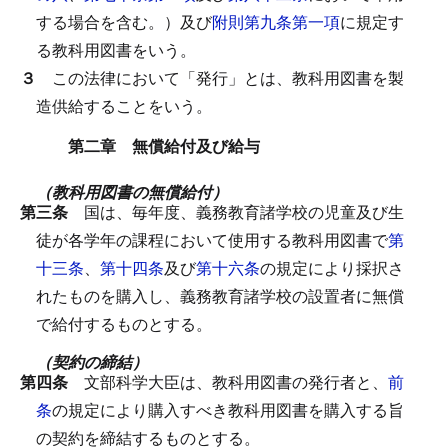
する場合を含む。）及び
附則第九条第一項
に規定す
る教科用図書をいう。
３
この法律において「発行」とは、教科用図書を製
造供給することをいう。
第二章 無償給付及び給与
（教科用図書の無償給付）
第三条
国は、毎年度、義務教育諸学校の児童及び生
徒が各学年の課程において使用する教科用図書で
第
十三条
、
第十四条
及び
第十六条
の規定により採択さ
れたものを購入し、義務教育諸学校の設置者に無償
で給付するものとする。
（契約の締結）
第四条
文部科学大臣は、教科用図書の発行者と、
前
条
の規定により購入すべき教科用図書を購入する旨
の契約を締結するものとする。