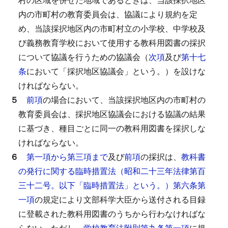
内の市町村の教育委員会は、協議により規約を定
め、当該採択地区内の市町村立の小学校、中学校及
び義務教育学校において使用する教科用図書の採択
について協議を行うための協議会（
次項
及び
第十七
条
において「採択地区協議会」という。）を設けな
ければならない。
５
前項
の場合において、当該採択地区内の市町村の
教育委員会は、採択地区協議会における協議の結果
に基づき、種目ごとに同一の教科用図書を採択しな
ければならない。
６
第一項から第三項まで
及び
前項
の採択は、
教科書
の発行に関する臨時措置法（昭和二十三年法律第百
三十二号。以下「臨時措置法」という。）第六条第
一項
の規定により文部科学大臣から送付される目録
に登載された教科用図書のうちから行わなければな
らない。
ただし、
学校教育法附則第九条第一項
に規