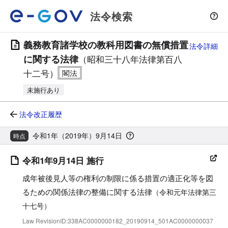
法令検索
義務教育諸学校の教科用図書の無償措置
法令詳細
に関する法律
（昭和三十八年法律第百八
十二号）
未施行あり
法令改正履歴
令和1年（2019年）9月14日
時点
令和1年9月14日 施行
成年被後見人等の権利の制限に係る措置の適正化等を図
るための関係法律の整備に関する法律
（令和元年法律第三
十七号）
Law RevisionID:338AC0000000182_20190914_501AC0000000037