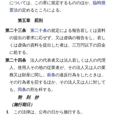
については、この章に規定するもののほか、
臨時措
置法
の定めるところによる。
第五章 罰則
第二十三条
第二十条
の規定による報告若しくは資料
の提出の要求に応ぜず、又は虚偽の報告をし、若し
くは虚偽の資料を提出した者は、三万円以下の罰金
に処する。
第二十四条
法人の代表者又は法人若しくは人の代理
人、使用人その他の従業者が、その法人又は人の業
務又は財産に関し、
前条
の違反行為をしたときは、
その行為者を罰するほか、その法人又は人に対して
も、
同条
の刑を科する。
附 則 抄
（施行期日）
１
この法律は、公布の日から施行する。