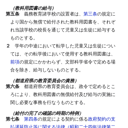
（教科用図書の給与）
第五条
義務教育諸学校の設置者は、
第三条
の規定に
より国から無償で給付された教科用図書を、それぞ
れ当該学校の校長を通じて児童又は生徒に給与する
ものとする。
２
学年の中途において転学した児童又は生徒につい
ては、その転学後において使用する教科用図書は、
前項
の規定にかかわらず、文部科学省令で定める場
合を除き、給与しないものとする。
（都道府県の教育委員会の責務）
第六条
都道府県の教育委員会は、政令で定めるとこ
ろにより、教科用図書の無償給付及び給与の実施に
関し必要な事務を行なうものとする。
（給付の完了の確認の時期の特例）
第七条
第四条
の規定による契約に係る
政府契約の支
払遅延防止等に関する法律（昭和二十四年法律第二