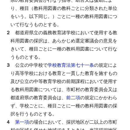
り、種目（教科用図書の教科ごとに分類された単位
をいう。以下同じ。）ごとに一種の教科用図書につ
いて行なうものとする。
２
都道府県立の義務教育諸学校において使用する教
科用図書の採択は、あらかじめ選定審議会の意見を
きいて、種目ごとに一種の教科用図書について行な
うものとする。
３
公立の中学校で
学校教育法第七十一条
の規定によ
り高等学校における教育と一貫した教育を施すもの
及び公立の中等教育学校の前期課程において使用す
る教科用図書については、市町村の教育委員会又は
都道府県の教育委員会は、
前二項
の規定にかかわら
ず、学校ごとに、種目ごとに一種の教科用図書の採
択を行うものとする。
４
第一項
の場合において、採択地区が二以上の市町
村の区域を併せた地域であるときは、当該採択地区