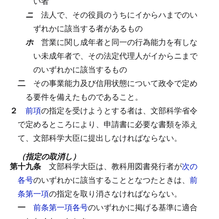
い者
ニ
法人で、その役員のうちにイからハまでのい
ずれかに該当する者があるもの
ホ
営業に関し成年者と同一の行為能力を有しな
い未成年者で、その法定代理人がイからニまで
のいずれかに該当するもの
二
その事業能力及び信用状態について政令で定め
る要件を備えたものであること。
２
前項
の指定を受けようとする者は、文部科学省令
で定めるところにより、申請書に必要な書類を添え
て、文部科学大臣に提出しなければならない。
（指定の取消し）
第十九条
文部科学大臣は、教科用図書発行者が
次の
各号
のいずれかに該当することとなつたときは、
前
条第一項
の指定を取り消さなければならない。
一
前条第一項各号
のいずれかに掲げる基準に適合