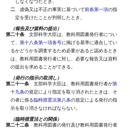
しなくなつたとき。
二
虚偽又は不正の事実に基づいて
前条第一項
の指
定を受けたことが判明したとき。
（報告及び資料の提出）
第二十条
文部科学大臣は、教科用図書発行者につい
て、
第十八条第一項各号
に掲げる基準に適合してい
るかどうかを調査するため必要があると認めるとき
は、教科用図書発行者に対し、必要な報告又は資料
の提出を求めることができる。
（発行の指示の取消し）
第二十一条
文部科学大臣は、教科用図書発行者が
第
十九条
の規定により指定を取り消されたときは、そ
の者に係る
臨時措置法第八条
の規定による発行の指
示を取り消さなければならない。
（臨時措置法との関係）
第二十二条
教科用図書の発行及び教科用図書発行者