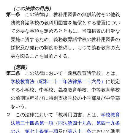
（この法律の目的）
第一条
この法律は、教科用図書の無償給付その他義
務教育諸学校の教科用図書を無償とする措置につい
て必要な事項を定めるとともに、当該措置の円滑な
実施に資するため、義務教育諸学校の教科用図書の
採択及び発行の制度を整備し、もつて義務教育の充
実を図ることを目的とする。
（定義）
第二条
この法律において「義務教育諸学校」とは、
学校教育法（昭和二十二年法律第二十六号）
に規定
する小学校、中学校、義務教育学校、中等教育学校
の前期課程並びに特別支援学校の小学部及び中学部
をいう。
２
この法律において「教科用図書」とは、
学校教育
法第三十四条第一項
（
同法第四十九条
、
第四十九条
の八
、
第七十条第一項
及び
第八十二条
において準用