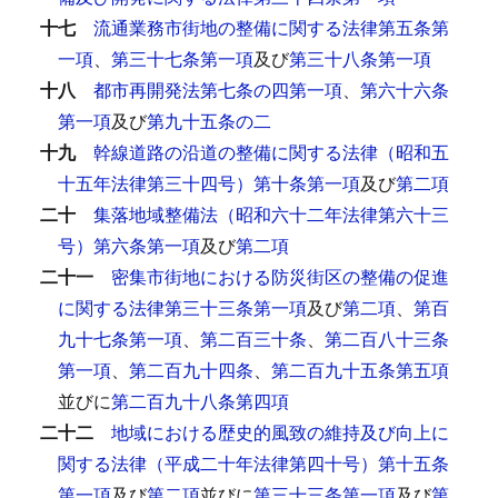
十七
流通業務市街地の整備に関する法律第五条第
一項
、
第三十七条第一項
及び
第三十八条第一項
十八
都市再開発法第七条の四第一項
、
第六十六条
第一項
及び
第九十五条の二
十九
幹線道路の沿道の整備に関する法律（昭和五
十五年法律第三十四号）第十条第一項
及び
第二項
二十
集落地域整備法（昭和六十二年法律第六十三
号）第六条第一項
及び
第二項
二十一
密集市街地における防災街区の整備の促進
に関する法律第三十三条第一項
及び
第二項
、
第百
九十七条第一項
、
第二百三十条
、
第二百八十三条
第一項
、
第二百九十四条
、
第二百九十五条第五項
並びに
第二百九十八条第四項
二十二
地域における歴史的風致の維持及び向上に
関する法律（平成二十年法律第四十号）第十五条
第一項
及び
第二項
並びに
第三十三条第一項
及び
第