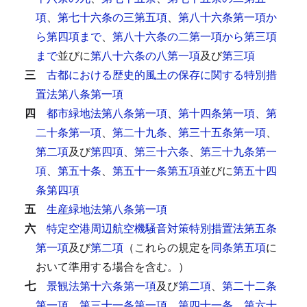
項
、
第七十六条の三第五項
、
第八十六条第一項か
ら第四項まで
、
第八十六条の二第一項から第三項
まで
並びに
第八十六条の八第一項
及び
第三項
三
古都における歴史的風土の保存に関する特別措
置法第八条第一項
四
都市緑地法第八条第一項
、
第十四条第一項
、
第
二十条第一項
、
第二十九条
、
第三十五条第一項
、
第二項
及び
第四項
、
第三十六条
、
第三十九条第一
項
、
第五十条
、
第五十一条第五項
並びに
第五十四
条第四項
五
生産緑地法第八条第一項
六
特定空港周辺航空機騒音対策特別措置法第五条
第一項
及び
第二項
（これらの規定を
同条第五項
に
おいて準用する場合を含む。）
七
景観法第十六条第一項
及び
第二項
、
第二十二条
第一項
、
第三十一条第一項
、
第四十一条
、
第六十