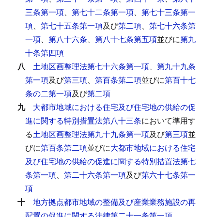
三条第一項
、
第七十二条第一項
、
第七十三条第一
項
、
第七十五条第一項
及び
第二項
、
第七十六条第
一項
、
第八十六条
、
第八十七条第五項
並びに
第九
十条第四項
八
土地区画整理法第七十六条第一項
、
第九十九条
第一項
及び
第三項
、
第百条第二項
並びに
第百十七
条の二第一項
及び
第二項
九
大都市地域における住宅及び住宅地の供給の促
進に関する特別措置法第八十三条
において準用す
る
土地区画整理法第九十九条第一項
及び
第三項
並
びに
第百条第二項
並びに
大都市地域における住宅
及び住宅地の供給の促進に関する特別措置法第七
条第一項
、
第二十六条第一項
及び
第六十七条第一
項
十
地方拠点都市地域の整備及び産業業務施設の再
配置の促進に関する法律第二十一条第一項