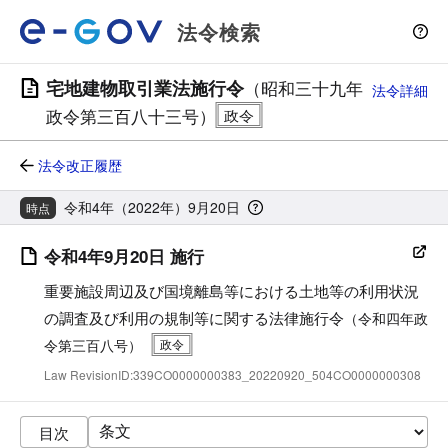
法令検索
宅地建物取引業法施行令
（昭和三十九年
法令詳細
政令第三百八十三号）
法令改正履歴
令和4年（2022年）9月20日
時点
令和4年9月20日 施行
重要施設周辺及び国境離島等における土地等の利用状況
の調査及び利用の規制等に関する法律施行令
（令和四年政
令第三百八号）
Law RevisionID:339CO0000000383_20220920_504CO0000000308
目次