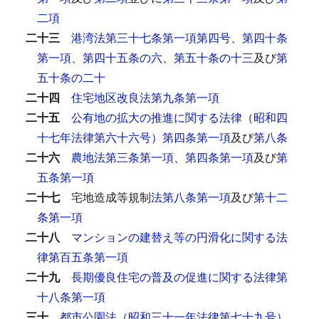
二項
二十三
港湾法第三十七条第一項第四号
、
第四十条
第一項
、
第四十五条の六
、
第五十条の十三
及び
第
五十条の二十
二十四
住宅地区改良法第九条第一項
二十五
公有地の拡大の推進に関する法律（昭和四
十七年法律第六十六号）第四条第一項
及び
第八条
二十六
農地法第三条第一項
、
第四条第一項
及び
第
五条第一項
二十七
宅地造成等規制
法第八条第一項
及び
第十二
条第一項
二十八
マンションの建替え等の円滑化に関する法
律第百五条第一項
二十九
長期優良住宅の普及の促進に関する法律第
十八条第一項
三十
都市公園法（昭和三十一年法律第七十九号）