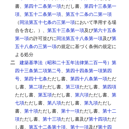
書、
第四十二条第一項
ただし書、
第四十三条第一
項
、
第五十二条第一項
、
第五十二条の二第一項
（
同法第五十七条の三第一項
において準用する場
合を含む。）、
第五十三条第一項
及び
第六十五条
第一項
の許可並びに
同法第五十八条第一項
及び
第
五十八条の三第一項
の規定に基づく条例の規定に
よる処分
二
建築基準法（昭和二十五年法律第二百一号）第
四十三条第二項第二号
、
第四十四条第一項第四
号
、
第四十七条
ただし書、
第四十八条第一項
ただ
し書、
第二項
ただし書、
第三項
ただし書、
第四項
ただし書、
第五項
ただし書、
第六項
ただし書、
第
七項
ただし書、
第八項
ただし書、
第九項
ただし
書、
第十項
ただし書、
第十一項
ただし書、
第十二
項
ただし書、
第十三項
ただし書及び
第十四項
ただ
し書、
第五十二条第十項
、
第十一項
及び
第十四