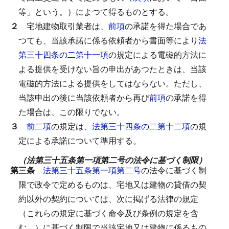
等」という。）によつて得るものとする。
２
宅地建物取引業者は、
前項
の承諾を得た場合であ
つても、当該承諾に係る依頼者から書面等により
法
第三十四条の二第十一項
の規定による電磁的方法に
よる提供を受けない旨の申出があつたときは、当該
電磁的方法による提供をしてはならない。
ただし、
当該申出の後に当該依頼者から再び
前項
の承諾を得
た場合は、この限りでない。
３
前二項
の規定は、
法第三十四条の二第十二項
の規
定による承諾について準用する。
（法第三十五条第一項第二号の法令に基づく制限）
第三条
法第三十五条第一項第二号
の法令に基づく制
限で政令で定めるものは、宅地又は建物の貸借の契
約以外の契約については、次に掲げる法律の規定
（これらの規定に基づく命令及び条例の規定を含
む。）に基づく制限で当該宅地又は建物に係るもの