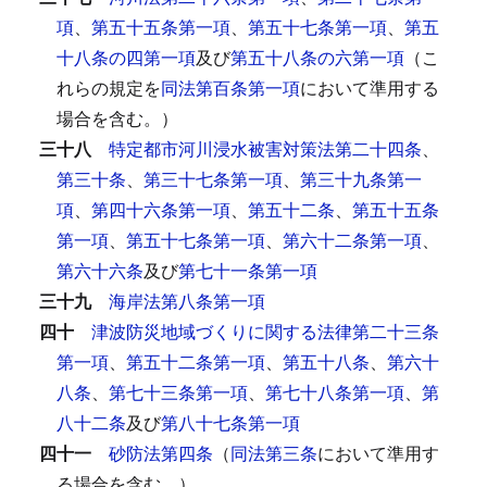
項
、
第五十五条第一項
、
第五十七条第一項
、
第五
十八条の四第一項
及び
第五十八条の六第一項
（こ
れらの規定を
同法第百条第一項
において準用する
場合を含む。）
三十八
特定都市河川浸水被害対策法第二十四条
、
第三十条
、
第三十七条第一項
、
第三十九条第一
項
、
第四十六条第一項
、
第五十二条
、
第五十五条
第一項
、
第五十七条第一項
、
第六十二条第一項
、
第六十六条
及び
第七十一条第一項
三十九
海岸法第八条第一項
四十
津波防災地域づくりに関する法律第二十三条
第一項
、
第五十二条第一項
、
第五十八条
、
第六十
八条
、
第七十三条第一項
、
第七十八条第一項
、
第
八十二条
及び
第八十七条第一項
四十一
砂防法第四条
（
同法第三条
において準用す
る場合を含む。）