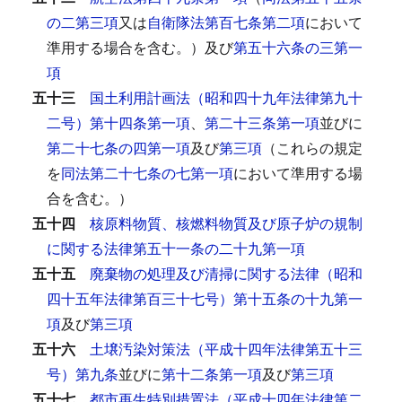
の二第三項
又は
自衛隊法第百七条第二項
において
準用する場合を含む。）及び
第五十六条の三第一
項
五十三
国土利用計画法（昭和四十九年法律第九十
二号）第十四条第一項
、
第二十三条第一項
並びに
第二十七条の四第一項
及び
第三項
（これらの規定
を
同法第二十七条の七第一項
において準用する場
合を含む。）
五十四
核原料物質、核燃料物質及び原子炉の規制
に関する法律第五十一条の二十九第一項
五十五
廃棄物の処理及び清掃に関する法律（昭和
四十五年法律第百三十七号）第十五条の十九第一
項
及び
第三項
五十六
土壌汚染対策法（平成十四年法律第五十三
号）第九条
並びに
第十二条第一項
及び
第三項
五十七
都市再生特別措置法（平成十四年法律第二