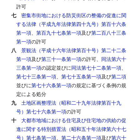
許可
七
密集市街地における防災街区の整備の促進に関
する法律（平成九年法律第四十九号）第百十六条
第一項
、
第百九十七条第一項
及び
第二百八十三条
第一項
の許可
八
景観法（平成十六年法律第百十号）第二十二条
第一項
及び
第三十一条第一項
の許可、
同法第六十
三条第一項
の認定並びに
同法第七十二条第一項
、
第七十三条第一項
、
第七十五条第一項
及び
第二項
並びに
第七十六条第一項
の規定に基づく条例の規
定による処分
九
土地区画整理法（昭和二十九年法律第百十九
号）第七十六条第一項
の許可
十
大都市地域における住宅及び住宅地の供給の促
進に関する特別措置法（昭和五十年法律第六十七
号）第七条第一項
、
第二十六条第一項
及び
第六十