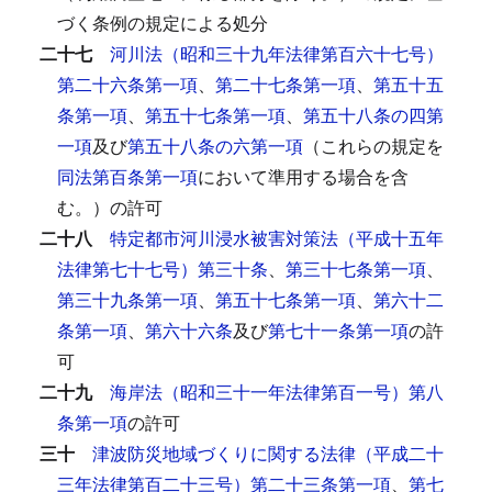
づく条例の規定による処分
二十七
河川法（昭和三十九年法律第百六十七号）
第二十六条第一項
、
第二十七条第一項
、
第五十五
条第一項
、
第五十七条第一項
、
第五十八条の四第
一項
及び
第五十八条の六第一項
（これらの規定を
同法第百条第一項
において準用する場合を含
む。）の許可
二十八
特定都市河川浸水被害対策法（平成十五年
法律第七十七号）第三十条
、
第三十七条第一項
、
第三十九条第一項
、
第五十七条第一項
、
第六十二
条第一項
、
第六十六条
及び
第七十一条第一項
の許
可
二十九
海岸法（昭和三十一年法律第百一号）第八
条第一項
の許可
三十
津波防災地域づくりに関する法律（平成二十
三年法律第百二十三号）第二十三条第一項
、
第七