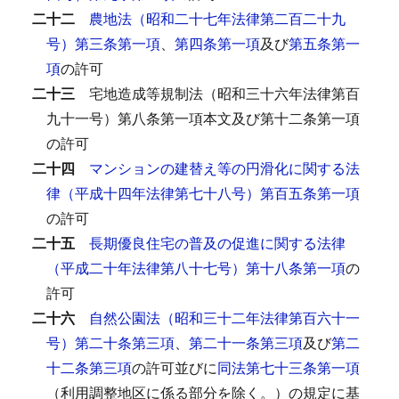
二十二
農地法（昭和二十七年法律第二百二十九
号）第三条第一項
、
第四条第一項
及び
第五条第一
項
の許可
二十三
宅地造成等規制法（昭和三十六年法律第百
九十一号）第八条第一項本文及び第十二条第一項
の許可
二十四
マンションの建替え等の円滑化に関する法
律（平成十四年法律第七十八号）第百五条第一項
の許可
二十五
長期優良住宅の普及の促進に関する法律
（平成二十年法律第八十七号）第十八条第一項
の
許可
二十六
自然公園法（昭和三十二年法律第百六十一
号）第二十条第三項
、
第二十一条第三項
及び
第二
十二条第三項
の許可並びに
同法第七十三条第一項
（利用調整地区に係る部分を除く。）の規定に基