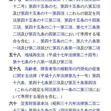
十二号）第四十五条の七
、
第四十五条の八第五項
及び
第四十五条の十一第四項
（これらの規定を
同
法第四十五条の十三第三項
、
第四十五条の十四第
三項
、
第四十五条の二十一第三項
、
第七十三条第
二項
及び
第百九条の四第三項
において準用する場
合を含む。）、
第四十五条の二十
、
第八十八条第
一項
及び
第二項
並びに
第百八条第一項
及び
第二項
五十八
地域再生法（平成十七年法律第二十四号）
第十七条の十八第一項
及び
第三項
五十九
高齢者、障害者等の移動等の円滑化の促進
に関する法律（平成十八年法律第九十一号）第四
十六条
、
第四十七条第三項
及び
第五十条第四項
（これらの規定を
同法第五十一条の二第三項
にお
いて準用する場合を含む。）
六十
災害対策基本法（昭和三十六年法律第二百二
十三号）第四十九条の五
（
同法第四十九条の七第