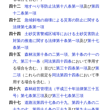
四十二
地すべり等防止法第十八条第一項
及び
第四
十二条第一項
四十三
急傾斜地の崩壊による災害の防止に関する
法律第七条第一項
四十四
土砂災害警戒区域等における土砂災害防止
対策の推進に関する法律第十条第一項
及び
第十七
条第一項
四十五
森林法第十条の二第一項
、
第十条の十一の
六
、
第三十一条
（
同法第四十四条
において準用す
る場合を含む。）並びに
第三十四条第一項
及び
第
二項
（これらの規定を
同法第四十四条
において準
用する場合を含む。）
四十六
森林経営管理法（平成三十年法律第三十五
号）第七条第三項
及び
第三十七条第三項
四十七
道路法第四十七条の十九
、
第四十八条の二
十九の七
、
第四十八条の三十九
及び
第九十一条第