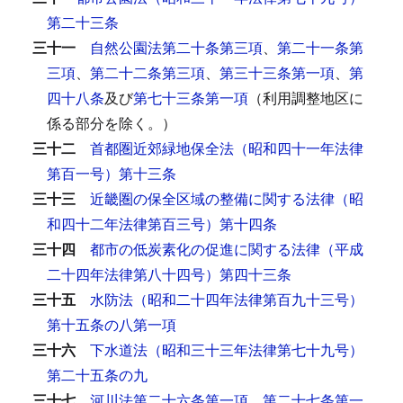
第二十三条
三十一
自然公園法第二十条第三項
、
第二十一条第
三項
、
第二十二条第三項
、
第三十三条第一項
、
第
四十八条
及び
第七十三条第一項
（利用調整地区に
係る部分を除く。）
三十二
首都圏近郊緑地保全法（昭和四十一年法律
第百一号）第十三条
三十三
近畿圏の保全区域の整備に関する法律（昭
和四十二年法律第百三号）第十四条
三十四
都市の低炭素化の促進に関する法律（平成
二十四年法律第八十四号）第四十三条
三十五
水防法（昭和二十四年法律第百九十三号）
第十五条の八第一項
三十六
下水道法（昭和三十三年法律第七十九号）
第二十五条の九
三十七
河川法第二十六条第一項
、
第二十七条第一