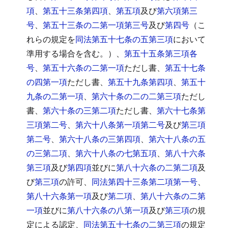
項
、
第五十三条第四項
、
第五項
及び
第六項第三
号
、
第五十三条の二第一項第三号
及び
第四号
（こ
れらの規定を
同法第五十七条の五第三項
において
準用する場合を含む。）、
第五十五条第三項各
号
、
第五十六条の二第一項
ただし書、
第五十七条
の四第一項
ただし書、
第五十九条第四項
、
第五十
九条の二第一項
、
第六十条の二の二第三項
ただし
書、
第六十条の三第二項
ただし書、
第六十七条第
三項第二号
、
第六十八条第一項第二号
及び
第三項
第二号
、
第六十八条の三第四項
、
第六十八条の五
の三第二項
、
第六十八条の七第五項
、
第八十六条
第三項
及び
第四項
並びに
第八十六条の二第二項
及
び
第三項
の許可、
同法第四十三条第二項第一号
、
第八十六条第一項
及び
第二項
、
第八十六条の二第
一項
並びに
第八十六条の八第一項
及び
第三項
の規
定による認定、
同法第五十七条の二第三項
の規定