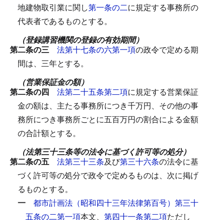
地建物取引業に関し
第一条の二
に規定する事務所の
代表者であるものとする。
（登録講習機関の登録の有効期間）
第二条の三
法第十七条の六第一項
の政令で定める期
間は、三年とする。
（営業保証金の額）
第二条の四
法第二十五条第二項
に規定する営業保証
金の額は、主たる事務所につき千万円、その他の事
務所につき事務所ごとに五百万円の割合による金額
の合計額とする。
（法第三十三条等の法令に基づく許可等の処分）
第二条の五
法第三十三条
及び
第三十六条
の法令に基
づく許可等の処分で政令で定めるものは、次に掲げ
るものとする。
一
都市計画法（昭和四十三年法律第百号）第三十
五条の二第一項
本文、
第四十一条第二項
ただし