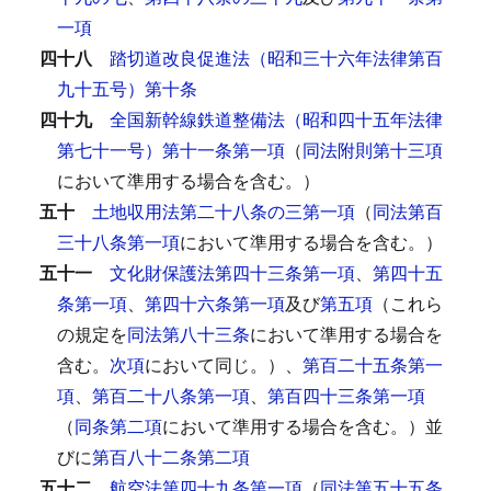
一項
四十八
踏切道改良促進法（昭和三十六年法律第百
九十五号）第十条
四十九
全国新幹線鉄道整備法（昭和四十五年法律
第七十一号）第十一条第一項
（
同法附則第十三項
において準用する場合を含む。）
五十
土地収用法第二十八条の三第一項
（
同法第百
三十八条第一項
において準用する場合を含む。）
五十一
文化財保護法第四十三条第一項
、
第四十五
条第一項
、
第四十六条第一項
及び
第五項
（これら
の規定を
同法第八十三条
において準用する場合を
含む。
次項
において同じ。）、
第百二十五条第一
項
、
第百二十八条第一項
、
第百四十三条第一項
（
同条第二項
において準用する場合を含む。）並
びに
第百八十二条第二項
五十二
航空法第四十九条第一項
（
同法第五十五条