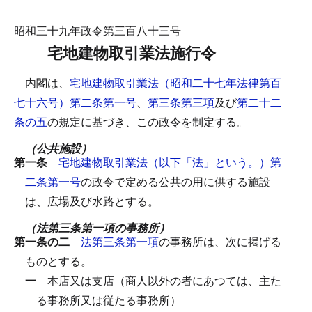
昭和三十九年政令第三百八十三号
宅地建物取引業法施行令
内閣は、
宅地建物取引業法（昭和二十七年法律第百
七十六号）第二条第一号
、
第三条第三項
及び
第二十二
条の五
の規定に基づき、この政令を制定する。
（公共施設）
第一条
宅地建物取引業法（以下「法」という。）第
二条第一号
の政令で定める公共の用に供する施設
は、広場及び水路とする。
（法第三条第一項の事務所）
第一条の二
法第三条第一項
の事務所は、次に掲げる
ものとする。
一
本店又は支店（商人以外の者にあつては、主た
る事務所又は従たる事務所）