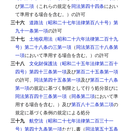
び
第二項
（これらの規定を
同法第四十四条
におい
て準用する場合を含む。）の許可
三十六
道路法（昭和二十七年法律第百八十号）第
九十一条第一項
の許可
三十七
土地収用法（昭和二十六年法律第二百十九
号）第二十八条の三第一項
（
同法第百三十八条第
一項
において準用する場合を含む。）の許可
三十八
文化財保護法（昭和二十五年法律第二百十
四号）第四十三条第一項
及び
第百二十五条第一項
の許可、
同法第四十五条第一項
及び
第百二十八条
第一項
の規定に基づく制限として行う処分並びに
同法第百四十三条第一項
（
同条第二項
において準
用する場合を含む。）及び
第百八十二条第二項
の
規定に基づく条例の規定による処分
三十九
航空法（昭和二十七年法律第二百三十一
号）第四十九条第一項
ただし書（
同法第五十五条