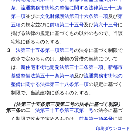
条
、
流通業務市街地の整備に関する法律第三十七条
第一項
並びに
文化財保護法第四十六条第一項
及び
第
五項
の規定並びに
前項第二十五号
及び
第六十三号
に
掲げる法律の規定に基づくもの以外のもので、当該
宅地に係るものとする。
３
法第三十五条第一項第二号
の法令に基づく制限で
政令で定めるものは、建物の貸借の契約について
は、
新住宅市街地開発法第三十二条第一項
、
新都市
基盤整備法第五十一条第一項
及び
流通業務市街地の
整備に関する法律第三十八条第一項
の規定に基づく
制限で、当該建物に係るものとする。
（法第三十五条第三項第二号の法令に基づく制限）
第三条の二
法第三十五条第三項第二号
の法令に基づ
く制限で政令で定めるものは、
前条第一項各号
に掲
げる法律の規定（これらの規定に基づく命令及び条
印刷
ダウンロード
例の規定を含む。）に基づく制限で当該信託財産で