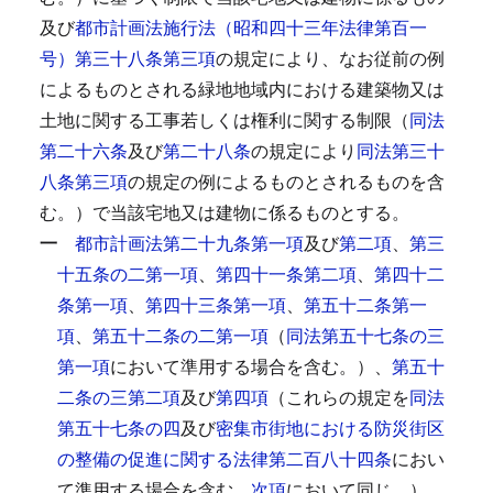
及び
都市計画法施行法（昭和四十三年法律第百一
号）第三十八条第三項
の規定により、なお従前の例
によるものとされる緑地地域内における建築物又は
土地に関する工事若しくは権利に関する制限（
同法
第二十六条
及び
第二十八条
の規定により
同法第三十
八条第三項
の規定の例によるものとされるものを含
む。）で当該宅地又は建物に係るものとする。
一
都市計画法第二十九条第一項
及び
第二項
、
第三
十五条の二第一項
、
第四十一条第二項
、
第四十二
条第一項
、
第四十三条第一項
、
第五十二条第一
項
、
第五十二条の二第一項
（
同法第五十七条の三
第一項
において準用する場合を含む。）、
第五十
二条の三第二項
及び
第四項
（これらの規定を
同法
第五十七条の四
及び
密集市街地における防災街区
の整備の促進に関する法律第二百八十四条
におい
て準用する場合を含む。
次項
において同じ。）、