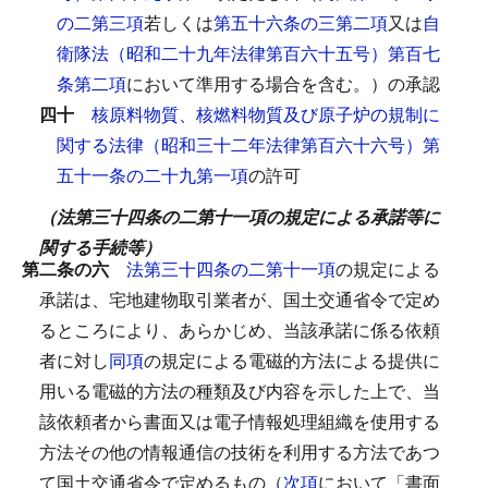
の二第三項
若しくは
第五十六条の三第二項
又は
自
衛隊法（昭和二十九年法律第百六十五号）第百七
条第二項
において準用する場合を含む。）の承認
四十
核原料物質、核燃料物質及び原子炉の規制に
関する法律（昭和三十二年法律第百六十六号）第
五十一条の二十九第一項
の許可
（法第三十四条の二第十一項の規定による承諾等に
関する手続等）
第二条の六
法第三十四条の二第十一項
の規定による
承諾は、宅地建物取引業者が、国土交通省令で定め
るところにより、あらかじめ、当該承諾に係る依頼
者に対し
同項
の規定による電磁的方法による提供に
用いる電磁的方法の種類及び内容を示した上で、当
該依頼者から書面又は電子情報処理組織を使用する
方法その他の情報通信の技術を利用する方法であつ
て国土交通省令で定めるもの（
次項
において「書面