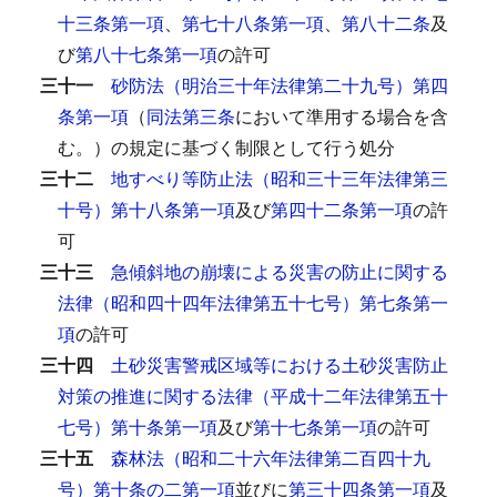
十三条第一項
、
第七十八条第一項
、
第八十二条
及
び
第八十七条第一項
の許可
三十一
砂防法（明治三十年法律第二十九号）第四
条第一項
（
同法第三条
において準用する場合を含
む。）の規定に基づく制限として行う処分
三十二
地すべり等防止法（昭和三十三年法律第三
十号）第十八条第一項
及び
第四十二条第一項
の許
可
三十三
急傾斜地の崩壊による災害の防止に関する
法律（昭和四十四年法律第五十七号）第七条第一
項
の許可
三十四
土砂災害警戒区域等における土砂災害防止
対策の推進に関する法律（平成十二年法律第五十
七号）第十条第一項
及び
第十七条第一項
の許可
三十五
森林法（昭和二十六年法律第二百四十九
号）第十条の二第一項
並びに
第三十四条第一項
及