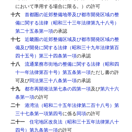
において準用する場合に限る。）の許可
十六
首都圏の近郊整備地帯及び都市開発区域の整
備に関する法律（昭和三十三年法律第九十八号）
第二十五条第一項
の承認
十七
近畿圏の近郊整備区域及び都市開発区域の整
備及び開発に関する法律（昭和三十九年法律第百
四十五号）第三十四条第一項
の承認
十八
流通業務市街地の整備に関する法律（昭和四
十一年法律第百十号）第五条第一項
ただし書の許
可及び
同法第三十八条第一項
の承認
十九
都市再開発法第七条の四第一項
及び
第六十六
条第一項
の許可
二十
港湾法（昭和二十五年法律第二百十八号）第
三十七条第一項第四号
に係る
同項
の許可
二十一
住宅地区改良法（昭和三十五年法律第八十
四号）第九条第一項
の許可