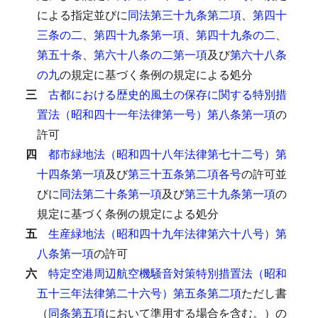
による指定並びに
同法第三十九条第二項
、
第四十
三条の二
、
第四十九条第一項
、
第四十九条の二
、
第五十条
、
第六十八条の二第一項
及び
第六十八条
の九
の規定に基づく条例の規定による処分
三
古都における歴史的風土の保存に関する特別措
置法（昭和四十一年法律第一号）第八条第一項
の
許可
四
都市緑地法（昭和四十八年法律第七十二号）第
十四条第一項
及び
第三十五条第二項各号
の許可並
びに
同法第二十条第一項
及び
第三十九条第一項
の
規定に基づく条例の規定による処分
五
生産緑地法（昭和四十九年法律第六十八号）第
八条第一項
の許可
六
特定空港周辺航空機騒音対策特別措置法（昭和
五十三年法律第二十六号）第五条第二項
ただし書
（
同条第五項
において準用する場合を含む。）の