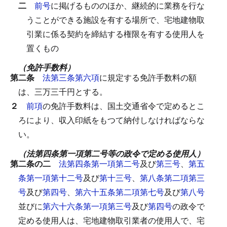
二
前号
に掲げるもののほか、継続的に業務を行な
うことができる施設を有する場所で、宅地建物取
引業に係る契約を締結する権限を有する使用人を
置くもの
（免許手数料）
第二条
法第三条第六項
に規定する免許手数料の額
は、三万三千円とする。
２
前項
の免許手数料は、国土交通省令で定めるとこ
ろにより、収入印紙をもつて納付しなければならな
い。
（法第四条第一項第二号等の政令で定める使用人）
第二条の二
法第四条第一項第二号
及び
第三号
、
第五
条第一項第十二号
及び
第十三号
、
第八条第二項第三
号
及び
第四号
、
第六十五条第二項第七号
及び
第八号
並びに
第六十六条第一項第三号
及び
第四号
の政令で
定める使用人は、宅地建物取引業者の使用人で、宅