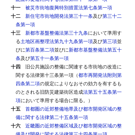
十一
被災市街地復興特別措置法第七条第一項
十二
新住宅市街地開発法第三十一条
及び
第三十二
条第一項
十三
新都市基盤整備法第三十九条
において準用す
る
土地区画整理法第九十九条第一項
及び
第三項
並
びに
第百条第二項
並びに
新都市基盤整備法第五十
条
及び
第五十一条第一項
十四
旧公共施設の整備に関連する市街地の改造に
関する法律第十三条第一項（
都市再開発法附則第
四条第二項
の規定によりなおその効力を有するも
のとされる旧防災建築街区造成
法第五十五条第一
項
において準用する場合に限る。）
十五
首都圏の近郊整備地帯及び都市開発区域の整
備に関する法律第二十五条第一項
十六
近畿圏の近郊整備区域及び都市開発区域の整
備及び開発に関する法律第三十四条第一項