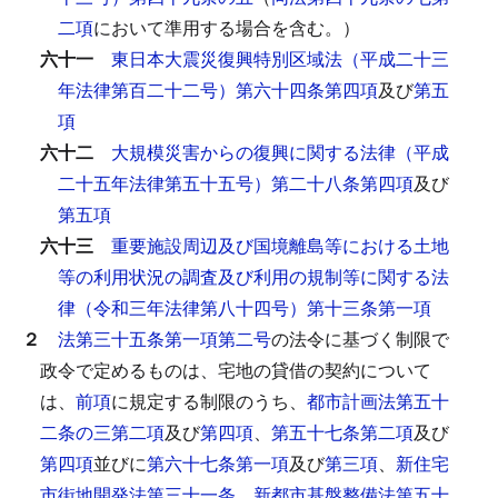
二項
において準用する場合を含む。）
六十一
東日本大震災復興特別区域法（平成二十三
年法律第百二十二号）第六十四条第四項
及び
第五
項
六十二
大規模災害からの復興に関する法律（平成
二十五年法律第五十五号）第二十八条第四項
及び
第五項
六十三
重要施設周辺及び国境離島等における土地
等の利用状況の調査及び利用の規制等に関する法
律（令和三年法律第八十四号）第十三条第一項
２
法第三十五条第一項第二号
の法令に基づく制限で
政令で定めるものは、宅地の貸借の契約について
は、
前項
に規定する制限のうち、
都市計画法第五十
二条の三第二項
及び
第四項
、
第五十七条第二項
及び
第四項
並びに
第六十七条第一項
及び
第三項
、
新住宅
市街地開発法第三十一条
、
新都市基盤整備法第五十