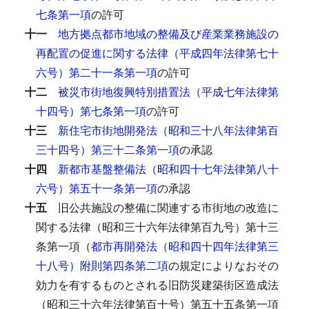
七条第一項
の許可
十一
地方拠点都市地域の整備及び産業業務施設の
再配置の促進に関する法律（平成四年法律第七十
六号）第二十一条第一項
の許可
十二
被災市街地復興特別措置法（平成七年法律第
十四号）第七条第一項
の許可
十三
新住宅市街地開発法（昭和三十八年法律第百
三十四号）第三十二条第一項
の承認
十四
新都市基盤整備法（昭和四十七年法律第八十
六号）第五十一条第一項
の承認
十五
旧公共施設の整備に関連する市街地の改造に
関する法律（昭和三十六年法律第百九号）第十三
条第一項（
都市再開発法（昭和四十四年法律第三
十八号）附則第四条第二項
の規定によりなおその
効力を有するものとされる旧防災建築街区造成法
（昭和三十六年法律第百十号）第五十五条第一項