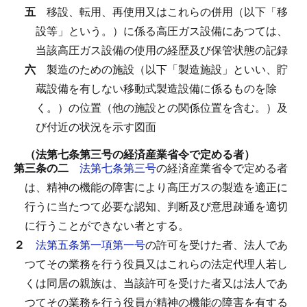
五
移設、転用、再使用又はこれらの併用（以下「移
設等」という。）に係る高圧ガス設備にあつては、
当該高圧ガス設備の使用の経歴及び保管状態の記録
六
製造のための施設（以下「製造施設」といい、貯
蔵設備を有しない移動式製造設備に係るものを除
く。）の位置（他の施設との関係位置を含む。）及
び付近の状況を示す図面
（法第七条第三号の経済産業省令で定める者）
第三条の二
法第七条第三号
の経済産業省令で定める者
は、精神の機能の障害により高圧ガスの製造を適正に
行うに当たつて必要な認知、判断及び意思疎通を適切
に行うことができない者とする。
２
法第五条第一項第一号
の許可を受けた者、法人であ
つてその業務を行う役員又はこれらの法定代理人若し
くは同居の親族は、当該許可を受けた者又は法人であ
つてその業務を行う役員が精神の機能の障害を有する