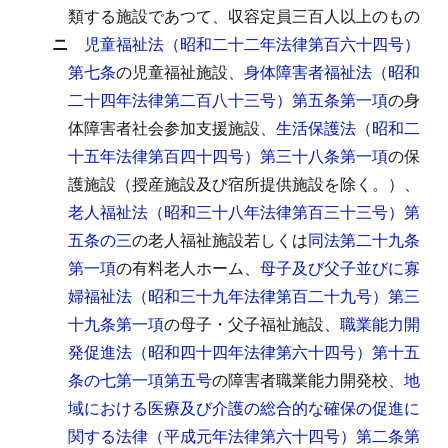
類する施設であつて、収容定員三百人以上のもの
ニ
児童福祉法（昭和二十二年法律第百六十四号）
第七条
の児童福祉施設、
身体障害者福祉法（昭和
二十四年法律第二百八十三号）第五条第一項
の身
体障害者社会参加支援施設、
生活保護法（昭和二
十五年法律第百四十四号）第三十八条第一項
の保
護施設（授産施設及び宿所提供施設を除く。）、
老人福祉法（昭和三十八年法律第百三十三号）第
五条の三
の老人福祉施設若しくは
同法第二十九条
第一項
の有料老人ホーム、
母子及び父子並びに寡
婦福祉法（昭和三十九年法律第百二十九号）第三
十九条第一項
の母子・父子福祉施設、
職業能力開
発促進法（昭和四十四年法律第六十四号）第十五
条の七第一項第五号
の障害者職業能力開発校、
地
域における医療及び介護の総合的な確保の促進に
関する法律（平成元年法律第六十四号）第二条第