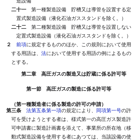
造設備
二十一
第一種製造設備
貯槽又は導管を設置する定
置式製造設備（液化石油ガススタンドを除く。）
二十二
第二種製造設備
貯槽又は導管を設置しない
定置式製造設備（液化石油ガススタンドを除く。）
２
前項
に規定するもののほか、この規則において使用
する用語は、
法
において使用する用語の例によるもの
とする。
第二章 高圧ガスの製造又は貯蔵に係る許可等
第一節 高圧ガスの製造に係る許可等
（第一種製造者に係る製造の許可の申請）
第三条
法第五条第一項
の規定により、
同項第一号
の許
可を受けようとする者は、様式第一の高圧ガス製造許
可申請書に製造計画書を添えて、事業所の所在地（移
動式製造設備を使用する者にあつては、当該設備の使