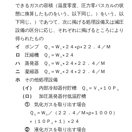
できるガスの容積（温度零度、圧力零パスカルの状
態に換算したものをいう。以下同じ。）をいう。以
下同じ。）であつて、次に掲げる処理設備又は減圧
設備の区分に応じ、それぞれに掲げるところにより
得られたもの
イ
ポンプ
Ｑ
＝Ｗ
×２４×ρ×２２．４／Ｍ
１
１
ロ
圧縮機
Ｑ
＝Ｗ
×２４
２
２
ハ
蒸発器
Ｑ
＝Ｗ
×２４×２２．４／Ｍ
３
３
ニ
凝縮器
Ｑ
＝Ｗ
×２４×２２．４／Ｍ
４
４
ホ
その他処理設備
（イ）
内部冷却器付貯槽
Ｑ
＝Ｖ
×１０Ｐ
５
５
５
（ロ）
加圧蒸発器付低温貯槽
①
気化ガスを取り出す場合
Ｑ
＝Ｗ
／（２２．４／Ｍ×ρ×１０００）
６
６
×（１０Ｐ
＋１）×２４
６
②
液化ガスを取り出す場合