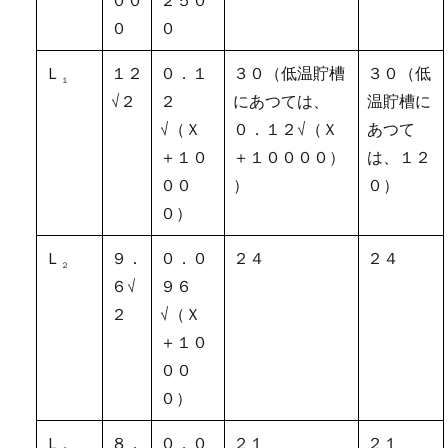
０
０
Ｌ
１２
０．１
３０（低温貯槽
３０（低
１
√２
２
にあつては、
温貯槽に
√（Ｘ
０．１２√（Ｘ
あつて
＋１０
＋１００００）
は、１２
００
）
０）
０）
Ｌ
９．
０．０
２４
２４
２
６√
９６
２
√（Ｘ
＋１０
００
０）
Ｌ
８．
０．０
２１
２１