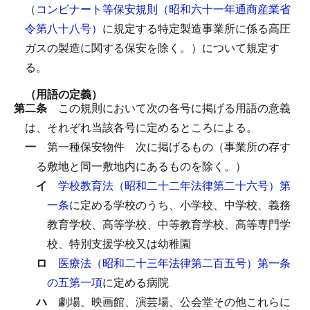
（
コンビナート等保安規則（昭和六十一年通商産業省
令第八十八号）
に規定する特定製造事業所に係る高圧
ガスの製造に関する保安を除く。）について規定す
る。
（用語の定義）
第二条
この規則において次の各号に掲げる用語の意義
は、それぞれ当該各号に定めるところによる。
一
第一種保安物件
次に掲げるもの（事業所の存す
る敷地と同一敷地内にあるものを除く。）
イ
学校教育法（昭和二十二年法律第二十六号）第
一条
に定める学校のうち、小学校、中学校、義務
教育学校、高等学校、中等教育学校、高等専門学
校、特別支援学校又は幼稚園
ロ
医療法（昭和二十三年法律第二百五号）第一条
の五第一項
に定める病院
ハ
劇場、映画館、演芸場、公会堂その他これらに