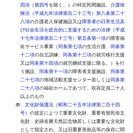
四項
（
第四号
を除く。）の特定民間施設、
介護保
険法（平成九年法律第百二十三号）第八条第二十
八項
の介護老人保健施設又は
障害者の日常生活及
び社会生活を総合的に支援するための法律（平成
十七年法律第百二十三号）第五条第一項
の障害福
祉サービス事業（
同条第七項
の生活介護、
同条第
十二項
の自立訓練、
同条第十三項
の就労移行支援
又は
同条第十四項
の就労継続支援に限る。）を行
う施設、
同条第十一項
の障害者支援施設、
同条第
二十七項
の地域活動支援センター若しくは
同条第
二十八項
の福祉ホームであつて、収容定員二十人
以上のもの
ホ
文化財保護法（昭和二十五年法律第二百十四
号）
の規定によつて重要文化財、重要有形民俗文
化財、史跡名勝天然記念物若しくは重要な文化財
として指定され、又は旧重要美術品等の保存に関