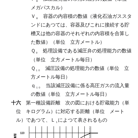
８
メガパスカル）
Ｖ
容器の内容積の数値（液化石油ガススタ
８
ンドにあつては、容器及びこれに接続する貯
槽又は他の容器のそれぞれの内容積を合算し
た数値）（単位 立方メートル）
Ｑ
処理設備である減圧弁の処理能力の数値
９
（単位 立方メートル毎日）
Ｑ
減圧設備の処理能力の数値（単位 立
１０
方メートル毎日）
ｑ
当該減圧設備に係る高圧ガスの流入量
１０
の数値（単位 立方メートル毎日）
十六
第一種設備距離
次の図における貯蔵能力（単
位 キログラム）に対応する距離（単位 メート
ル）であつて、Ｌ
によつて表されるもの
１