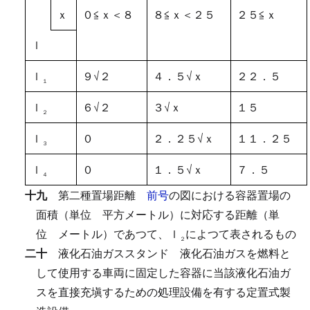
ｘ
０≦ｘ＜８
８≦ｘ＜２５
２５≦ｘ
ｌ
ｌ
９√２
４．５√ｘ
２２．５
１
ｌ
６√２
３√ｘ
１５
２
ｌ
０
２．２５√ｘ
１１．２５
３
ｌ
０
１．５√ｘ
７．５
４
十九
第二種置場距離
前号
の図における容器置場の
面積（単位 平方メートル）に対応する距離（単
位 メートル）であつて、ｌ
によつて表されるもの
２
二十
液化石油ガススタンド
液化石油ガスを燃料と
して使用する車両に固定した容器に当該液化石油ガ
スを直接充塡するための処理設備を有する定置式製