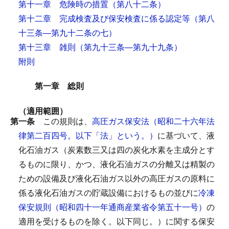
第十一章 危険時の措置
（第八十二条）
第十二章 完成検査及び保安検査に係る認定等
（第八
十三条―第九十二条の七）
第十三章 雑則
（第九十三条―第九十九条）
附則
第一章 総則
（適用範囲）
第一条
この規則は、
高圧ガス保安法（昭和二十六年法
律第二百四号。以下「法」という。）
に基づいて、液
化石油ガス（炭素数三又は四の炭化水素を主成分とす
るものに限り、かつ、液化石油ガスの分離又は精製の
ための設備及び液化石油ガス以外の高圧ガスの原料に
係る液化石油ガスの貯蔵設備におけるもの並びに
冷凍
保安規則（昭和四十一年通商産業省令第五十一号）
の
適用を受けるものを除く。以下同じ。）に関する保安