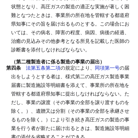
状態となり、高圧ガスの製造の適正な実施が著しく困
難となつたときは、事業所の所在地を管轄する都道府
県知事にその旨を届け出るものとする。
この場合にお
いては、その病名、障害の程度、病因、病後の経過、
治癒の見込みその他参考となる所見を記載した医師の
診断書を添付しなければならない。
（第二種製造者に係る製造の事業の届出）
第四条
法第五条第二項
の規定により、
同項第一号
の届
出をしようとする者は、様式第二の高圧ガス製造事業
届書に製造施設等明細書を添えて、事業所の所在地を
管轄する都道府県知事に提出しなければならない。
た
だし、事業の譲渡（その事業の全部を譲り渡すものを
除く。）、遺贈又は分割（その事業の全部を承継させ
るものを除く。）により引き続き高圧ガスの製造の事
業を行う者が新たに届け出るときは、製造施設等明細
書の添付を省略することができる。