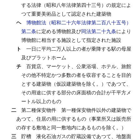
する法律（昭和八年法律第四十三号）の規定によ
つて重要美術品として認定された建築物
ヘ
博物館法（昭和二十六年法律第二百八十五号）
第二条
に定める博物館及び
同法第二十九条
により
博物館に相当する施設として指定された施設
ト
一日に平均二万人以上の者が乗降する駅の母屋
及びプラットホーム
チ
百貨店、マーケット、公衆浴場、ホテル、旅館
その他不特定かつ多数の者を収容することを目的
とする建築物（仮設建築物を除く。）であつて、
その用途に供する部分の床面積の合計が千平方メ
ートル以上のもの
二
第二種保安物件
第一種保安物件以外の建築物で
あつて、住居の用に供するもの（事業所又は販売所
の存する敷地と同一敷地内にあるものを除く。）
三
貯槽
液化石油ガスの貯蔵設備であつて、地盤面