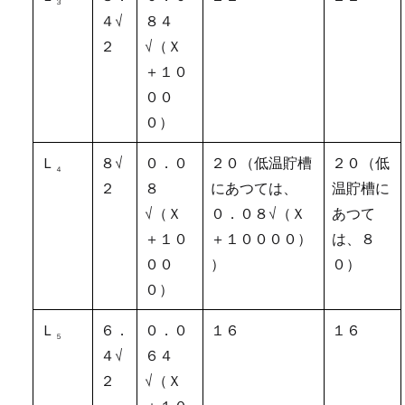
３
４√
８４
２
√（Ｘ
＋１０
００
０）
Ｌ
８√
０．０
２０（低温貯槽
２０（低
４
２
８
にあつては、
温貯槽に
√（Ｘ
０．０８√（Ｘ
あつて
＋１０
＋１００００）
は、８
００
）
０）
０）
Ｌ
６．
０．０
１６
１６
５
４√
６４
２
√（Ｘ