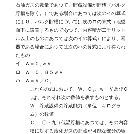
石油ガスの数量であつて、貯蔵設備が貯槽（バルク
貯槽を除く。）である場合にあつては次のイの算式
により、バルク貯槽については次のロの算式（地盤
面下に設置するものであつて、内容積が二千リット
ル以上のものにあつては次のイの算式）により、容
器である場合にあつては次のハの算式により得られ
たもの
イ
Ｗ＝Ｃ
ｗＶ
１
ロ
Ｗ＝０．８５ｗＶ
ハ
Ｗ＝Ｖ／Ｃ
２
これらの式において、Ｗ、Ｃ
、ｗ、Ｖ及びＣ
１
は、それぞれ次の数値を表すものとする。
２
Ｗ
貯蔵設備の貯蔵能力（単位 キログラ
ム）の数値
Ｃ
〇・九（低温貯槽にあつては、その内容
１
積に対する液化ガスの貯蔵が可能な部分の容