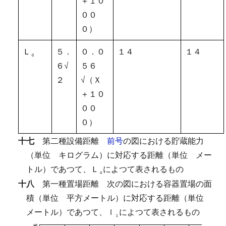
＋１０
００
０）
Ｌ
５．
０．０
１４
１４
６
６√
５６
２
√（Ｘ
＋１０
００
０）
十七
第二種設備距離
前号
の図における貯蔵能力
（単位 キログラム）に対応する距離（単位 メー
トル）であつて、Ｌ
によつて表されるもの
４
十八
第一種置場距離
次の図における容器置場の面
積（単位 平方メートル）に対応する距離（単位
メートル）であつて、ｌ
によつて表されるもの
１