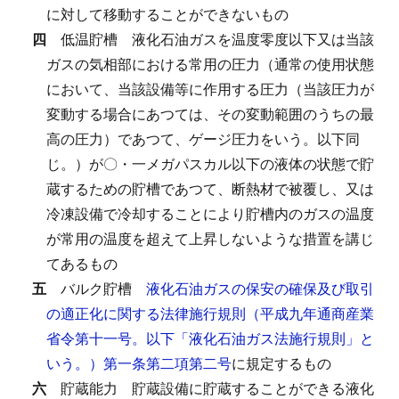
に対して移動することができないもの
四
低温貯槽
液化石油ガスを温度零度以下又は当該
ガスの気相部における常用の圧力（通常の使用状態
において、当該設備等に作用する圧力（当該圧力が
変動する場合にあつては、その変動範囲のうちの最
高の圧力）であつて、ゲージ圧力をいう。以下同
じ。）が〇・一メガパスカル以下の液体の状態で貯
蔵するための貯槽であつて、断熱材で被覆し、又は
冷凍設備で冷却することにより貯槽内のガスの温度
が常用の温度を超えて上昇しないような措置を講じ
てあるもの
五
バルク貯槽
液化石油ガスの保安の確保及び取引
の適正化に関する法律施行規則（平成九年通商産業
省令第十一号。以下「液化石油ガス法施行規則」と
いう。）第一条第二項第二号
に規定するもの
六
貯蔵能力
貯蔵設備に貯蔵することができる液化