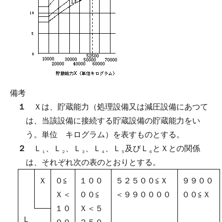
備考
１
Ｘは、貯蔵能力（処理設備又は減圧設備にあつて
は、当該設備に接続する貯蔵設備の貯蔵能力をい
う。単位 キログラム）を表すものとする。
２
Ｌ
、Ｌ
、Ｌ
、Ｌ
、Ｌ
及びＬ
とＸとの関係
１
２
３
４
５
６
は、それぞれ次の表のとおりとする。
Ｘ
０≦
１００
５２５００≦Ｘ
９９００
Ｘ＜
００≦
＜９９００００
００≦Ｘ
１０
Ｘ＜５
Ｌ
００
２５０