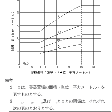
備考
１
ｘは、容器置場の面積（単位 平方メートル）を
表すものとする。
２
ｌ
、ｌ
、ｌ
及びｌ
とｘとの関係は、それぞれ
１
２
３
４
次の表のとおりとする。