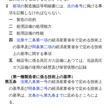
２
前項
の製造施設等明細書には、
次の各号
に掲げる事
項を記載しなければならない。
一
製造の目的
二
処理設備の処理能力
三
処理設備の性能
四
法第十二条第一項
の経済産業省令で定める技術上
の基準及び
同条第二項
の経済産業省令で定める技術
上の基準に関する事項
五
移設等に係る高圧ガス設備にあつては、当該高圧
ガス設備の使用の経歴及び保管状態の記録
（第一種製造者に係る技術上の基準）
第五条
法第八条第一号
の経済産業省令で定める技術上
の基準及び
同条第二号
の経済産業省令で定める技術上
の基準は、
次条から第九条まで
に定めるところによ
る。