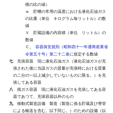
積の比の値）
ｗ
貯槽の常用の温度における液化石油ガス
の比重（単位 キログラム毎リットル）の数
値
Ｖ
貯蔵設備の内容積（単位 リットル）の
数値
Ｃ
容器保安規則（昭和四十一年通商産業省
２
令第五十号）第二十二条
に規定する数値
七
充塡容器
現に液化石油ガス（液化石油ガスが充
塡された後に当該ガスの質量が充塡時における質量
の二分の一以上減少していないものに限る。）を充
塡してある容器
八
残ガス容器
現に液化石油ガスを充塡してある容
器であつて、充塡容器以外のもの
九
移動式製造設備
製造（製造に係る貯蔵及び導管
による輸送を含む。以下同じ。）のための設備（以