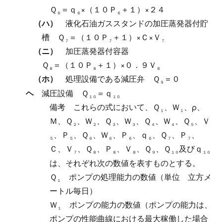
Ｑ
＝ｑ
×（１０Ｐ
＋１）×２４
６
６
６
（ハ）
液化石油ガススタンドの加圧蒸発器付貯
槽
Ｑ
＝（１０Ｐ
＋１）×Ｃ×Ｖ
７
７
７
（ニ）
加圧蒸発器付容器
Ｑ
＝（１０Ｐ
＋１）×０．９Ｖ
８
８
８
（ホ）
処理設備である減圧弁
Ｑ
＝０
９
ヘ
減圧設備
Ｑ
＝ｑ
１０
１０
備考
これらの式において、Ｑ
、Ｗ
、ρ、
１
１
Ｍ、Ｑ
、Ｗ
、Ｑ
、Ｗ
、Ｑ
、Ｗ
、Ｑ
、Ｖ
２
２
３
３
４
４
５
、Ｐ
、Ｑ
、Ｗ
、Ｐ
、ｑ
、Ｑ
、Ｐ
、
５
５
６
６
６
６
７
７
Ｃ、Ｖ
、Ｑ
、Ｐ
、Ｖ
、Ｑ
、Ｑ
及びｑ
７
８
８
８
９
１０
１０
は、それぞれ次の数値を表すものとする。
Ｑ
ポンプの処理能力の数値（単位 立方メ
１
ートル毎日）
Ｗ
ポンプの能力の数値（ポンプの能力は、
１
ポンプの性能曲線における最大稼働した場合