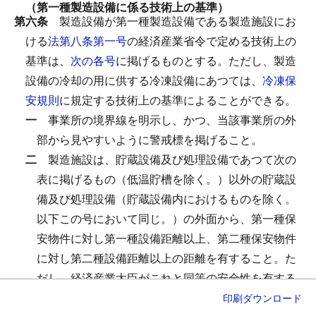
（第一種製造設備に係る技術上の基準）
第六条
製造設備が第一種製造設備である製造施設にお
ける
法第八条第一号
の経済産業省令で定める技術上の
基準は、
次の各号
に掲げるものとする。
ただし、製造
設備の冷却の用に供する冷凍設備にあつては、
冷凍保
安規則
に規定する技術上の基準によることができる。
一
事業所の境界線を明示し、かつ、当該事業所の外
部から見やすいように警戒標を掲げること。
二
製造施設は、貯蔵設備及び処理設備であつて次の
表に掲げるもの（低温貯槽を除く。）以外の貯蔵設
備及び処理設備（貯蔵設備内におけるものを除く。
以下この号において同じ。）の外面から、第一種保
安物件に対し第一種設備距離以上、第二種保安物件
に対し第二種設備距離以上の距離を有すること。
た
だし、経済産業大臣がこれと同等の安全性を有する
ものと認めた措置を講じている場合は、この限りで
印刷
ダウンロード