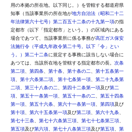
用の本拠の所在地。以下同じ。）を管轄する都道府県
知事（当該事業所の所在地が
地方自治法（昭和二十二
年法律第六十七号）第二百五十二条の十九第一項
の指
定都市（以下「指定都市」という。）の区域内にある
場合であつて、当該事業所に係る事務が
高圧ガス保安
法施行令（平成九年政令第二十号。以下「令」とい
う。）第二十二条
に規定する事務に該当しない場合に
あつては、当該所在地を管轄する指定都市の長。
次条
第二項
、
第四条
、
第十条
、
第十条の二
、
第十五条第一
項
、
第十六条第二項
、
第十七条第一項
、
第二十九条第
二項
、
第三十八条の二
、
第四十二条第一項
及び
第二
項
、
第五十一条第一項
、
第五十一条の二
、
第五十四条
第一項
、
第五十六条
、
第六十一条第一項
、
第四項
及び
第十項
、
第六十五条第一項
及び
第二項
、
第六十九条
、
第七十三条
、
第七十六条第三項
、
第七十七条第三項
、
第五項
及び
第六項
、
第七十八条第三項
及び
第五項
、
第