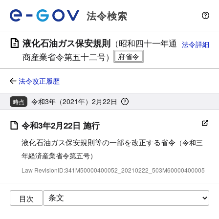
法令検索
液化石油ガス保安規則
（昭和四十一年通
法令詳細
商産業省令第五十二号）
法令改正履歴
令和3年（2021年）2月22日
時点
令和3年2月22日 施行
液化石油ガス保安規則等の一部を改正する省令
（令和三
年経済産業省令第五号）
Law RevisionID:341M50000400052_20210222_503M60000400005
目次