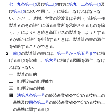
七十九条第一項
及び
第二項
並びに
第九十二条第一項
及
び
第三項
において同じ。）に提出しなければならな
い。
ただし、遺贈、営業の譲渡又は分割（当該第一種
製造者のその許可に係る事業所を承継させるものを除
く。）により引き続き高圧ガスの製造をしようとする
者が新たに許可を申請するときは、製造計画書の添付
を省略することができる。
２
前項
の製造計画書には、
第一号から第五号まで
に掲
げる事項を記載し、
第六号
に掲げる図面を添付しなけ
ればならない。
一
製造の目的
二
処理設備の処理能力
三
処理設備の性能
四
法第八条第一号
の経済産業省令で定める技術上の
基準及び
同条第二号
の経済産業省令で定める技術上
の基準に関する事項