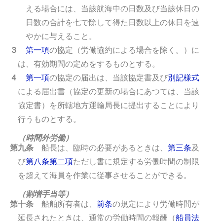
える場合には、当該航海中の日数及び当該休日の
日数の合計を七で除して得た日数以上の休日を速
やかに与えること。
３
第一項
の協定（労働協約による場合を除く。）に
は、有効期間の定めをするものとする。
４
第一項
の協定の届出は、当該協定書及び
別記様式
による届出書（協定の更新の場合にあつては、当該
協定書）を所轄地方運輸局長に提出することにより
行うものとする。
（時間外労働）
第九条
船長は、臨時の必要があるときは、
第三条
及
び
第八条第二項
ただし書に規定する労働時間の制限
を超えて海員を作業に従事させることができる。
（割増手当等）
第十条
船舶所有者は、
前条
の規定により労働時間が
延長されたときは、通常の労働時間の報酬（
船員法