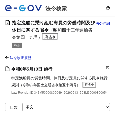
法令検索
指定漁船に乗り組む海員の労働時間及び
法令詳細
休日に関する省令
（昭和四十三年運輸省
令第四十九号）
廃止
法令改正履歴
令和8年5月13日 施行
特定漁船員の労働時間、休日及び定員に関する政令施行
規則
（令和八年国土交通省令第五十四号）
Law RevisionID:343M50000800049_20260513_508M60000800054
目次