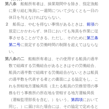
第八条
船舶所有者は、操業期間中を除き、指定漁船
に乗り組む海員に一週間について少なくとも一日の
休日を与えなければならない。
２
船長は、やむを得ない事情があるときは、
前項
の
規定にかかわらず、休日においても海員を作業に従
事させることができる。
ただし、そのために
第三条
第二号
に規定する労働時間の制限を超えてはならな
い。
第八条の二
船舶所有者は、その使用する船員の過半
数で組織する労働組合があるときはその労働組合、
船員の過半数で組織する労働組合がないときは船員
の過半数を代表する者との書面による協定をし、こ
れを所轄地方運輸局長（主たる船員の労務管理の事
務を行う事務所の所在地を管轄する地方運輸局長
（運輸監理部長を含む。）をいう。
第四項
において
同じ。）に届け出た場合には、その協定で定めると