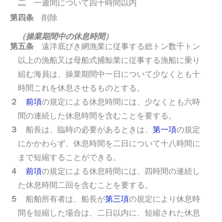
二
一週間について四十時間以内
第四条
削除
（操業期間中の休息時間）
第五条
遠洋底びき網漁業に従事する総トン数千トン
以上の漁船又は母船式捕鯨業に従事する漁船に乗り
組む海員は、操業期間中一日について少なくとも十
時間これを休息させるものとする。
２
前項
の規定による休息時間には、少なくとも六時
間の連続した休息時間を含むことを要する。
３
船長は、臨時の必要があるときは、
第一項
の規定
にかかわらず、休息時間を二日について十八時間に
まで短縮することができる。
４
前項
の規定による休息時間には、四時間の連続し
た休息時間二回を含むことを要する。
５
船舶所有者は、船長が
第三項
の規定により休息時
間を短縮した場合は、二日以内に、短縮された休息