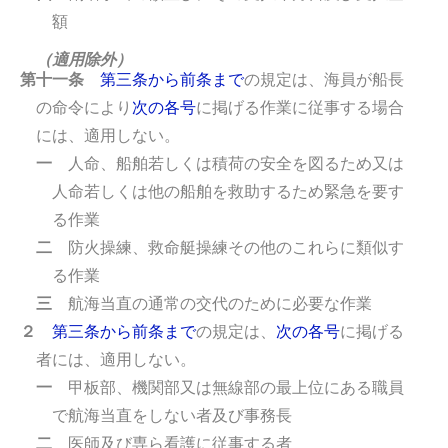
額
（適用除外）
第十一条
第三条から前条まで
の規定は、海員が船長
の命令により
次の各号
に掲げる作業に従事する場合
には、適用しない。
一
人命、船舶若しくは積荷の安全を図るため又は
人命若しくは他の船舶を救助するため緊急を要す
る作業
二
防火操練、救命艇操練その他のこれらに類似す
る作業
三
航海当直の通常の交代のために必要な作業
２
第三条から前条まで
の規定は、
次の各号
に掲げる
者には、適用しない。
一
甲板部、機関部又は無線部の最上位にある職員
で航海当直をしない者及び事務長
二
医師及び専ら看護に従事する者