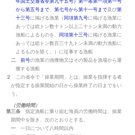
年国土交通省令第九十五号）第一条第一項第一号
から第五号まで
、
第七号から第十一号まで
及び
第
十三号
に掲げる漁業（
同項第九号
に掲げる漁業に
あっては総トン数十トン以上二十トン未満の動力
漁船によるものを、
同項第十三号
に掲げる漁業に
あっては総トン数百三十九トン未満の動力漁船に
よるものを除く。）に従事する漁船
二
前号
の漁業の漁獲物又はその製品を漁場から運
搬する漁船
２
この省令で「操業期間」とは、操業を指揮する者
が指定する操業開始の日から操業終了の日までをい
う。
（労働時間）
第三条
指定漁船に乗り組む海員の労働時間は、操業
期間中を除き、次のとおりとする。
一
一日について八時間以内