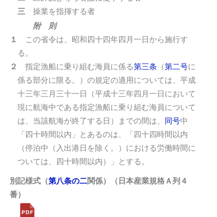
三
操業を指揮する者
附 則
１
この省令は、昭和四十四年四月一日から施行す
る。
２
指定漁船に乗り組む海員に係る
第三条
（
第二号
に
係る部分に限る。）の規定の適用については、平成
十三年三月三十一日（平成十三年四月一日において
現に航海中である指定漁船に乗り組む海員について
は、当該航海が終了する日）までの間は、
同号
中
「四十時間以内」とあるのは、「四十四時間以内
（停泊中（入出港日を除く。）における労働時間に
ついては、四十時間以内）」とする。
別記様式（
第八条の二
関係）（日本産業規格Ａ列４
番）