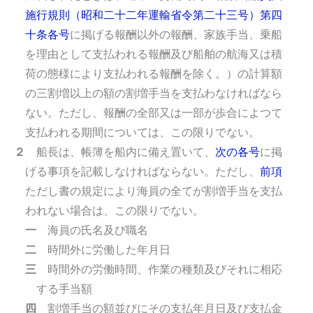
施行規則（昭和二十二年運輸省令第二十三号）第四
十条各号
に掲げる報酬以外の報酬、家族手当、乗船
を理由として支払われる報酬及び船舶の航海又は積
荷の態様により支払われる報酬を除く。）の計算額
の三割増以上の額の割増手当を支払わなければなら
ない。
ただし、報酬の全部又は一部が歩合によつて
支払われる期間については、この限りでない。
２
船長は、帳簿を船内に備え置いて、
次の各号
に掲
げる事項を記載しなければならない。
ただし、
前項
ただし書の規定により海員の全てが割増手当を支払
われない場合は、この限りでない。
一
海員の氏名及び職名
二
時間外に労働した年月日
三
時間外の労働時間、作業の種類及びそれに相応
する手当額
四
割増手当の額並びにその支払年月日及び支払金