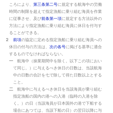
ころにより、
第三条第二号
に規定する航海中の労働
時間の制限を超えて指定漁船に乗り組む海員を作業
に従事させ、及び
前条第一項
に規定する方法以外の
方法により指定漁船に乗り組む海員に休日を付与す
ることができる。
２
前項
の協定に定める指定漁船に乗り組む海員への
休日の付与の方法は、
次の各号
に掲げる基準に適合
するものでなければならない。
一
航海中（操業期間中を除く。以下この項におい
て同じ。）に与えるべき休日の日数は、当該航海
中の日数の合計を七で除して得た日数以上とする
こと。
二
航海中に与えるべき休日を当該海員が乗り組む
指定漁船の国内の港への入港（臨時の入港を除
く。）の日（当該海員が日本国外の港で下船する
場合にあつては、当該下船の日）の翌日以降に与