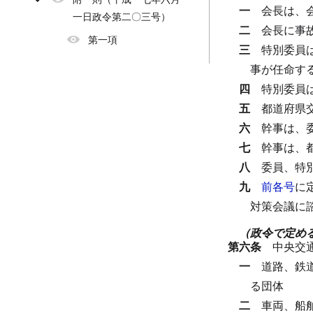
一
会長は、
一日政令第二〇三号）
二
会長に事
第一項
三
特別委員
事が任命す
四
特別委員
五
都道府県
六
幹事は、
七
幹事は、
八
委員、特
九
前各号
に
対策会議に
（政令で定め
第六条
中央交
一
道路、鉄
る団体
二
車両、船