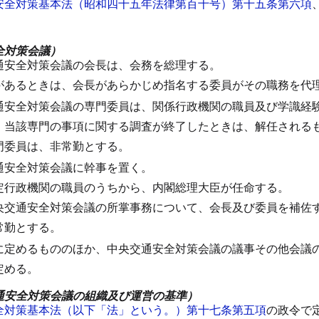
安全対策基本法（昭和四十五年法律第百十号）第十五条第六項
全対策会議）
通安全対策会議の会長は、会務を総理する。
があるときは、会長があらかじめ指名する委員がその職務を代
通安全対策会議の専門委員は、関係行政機関の職員及び学識経
、当該専門の事項に関する調査が終了したときは、解任される
門委員は、非常勤とする。
通安全対策会議に幹事を置く。
定行政機関の職員のうちから、内閣総理大臣が任命する。
央交通安全対策会議の所掌事務について、会長及び委員を補佐
常勤とする。
に定めるもののほか、中央交通安全対策会議の議事その他会議
定める。
通安全対策会議の組織及び運営の基準）
全対策基本法（以下「法」という。）第十七条第五項
の政令で