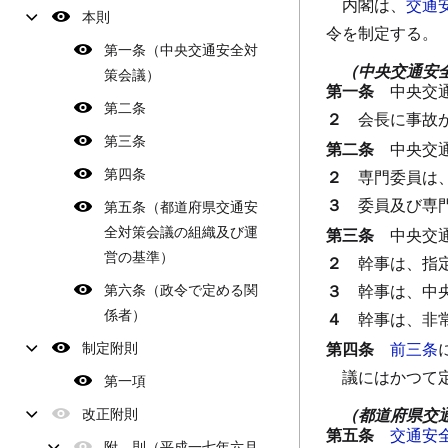
内閣は、
交通
本則
令を制定する。
第一条（中央交通安全対
（中央交通安
策会議）
第一条
中央交
第二条
２
会長に事故
第三条
第二条
中央交
第四条
２
専門委員は
３
委員及び専
第五条（都道府県交通安
全対策会議の組織及び運
第三条
中央交
営の基準）
２
幹事は、指
第六条（政令で定める関
３
幹事は、中
係者）
４
幹事は、非
制定附則
第四条
前三条
議にはかつて
第一項
改正附則
（都道府県交
第五条
交通安
附 則（平成一七年六月