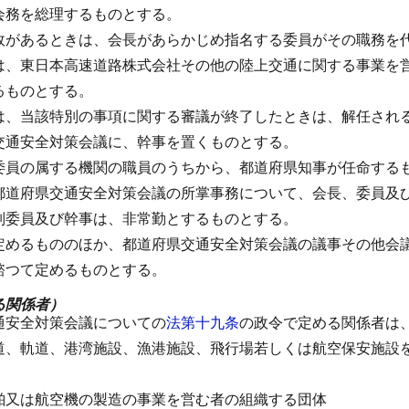
会務を総理するものとする。
故があるときは、会長があらかじめ指名する委員がその職務を
は、東日本高速道路株式会社その他の陸上交通に関する事業を
るものとする。
は、当該特別の事項に関する審議が終了したときは、解任され
交通安全対策会議に、幹事を置くものとする。
委員の属する機関の職員のうちから、都道府県知事が任命する
都道府県交通安全対策会議の所掌事務について、会長、委員及
別委員及び幹事は、非常勤とするものとする。
定めるもののほか、都道府県交通安全対策会議の議事その他会
諮つて定めるものとする。
る関係者）
通安全対策会議についての
法第十九条
の政令で定める関係者は
道、軌道、港湾施設、漁港施設、飛行場若しくは航空保安施設
舶又は航空機の製造の事業を営む者の組織する団体