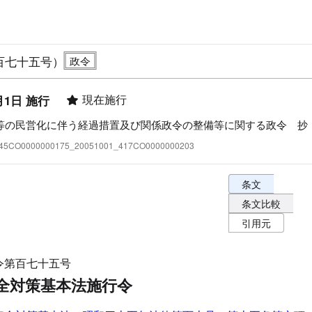
百七十五号）
現在施行
月1日 施行
等の民営化に伴う経過措置及び関係政令の整備等に関する政令 抄
:345CO0000000175_20051001_417CO0000000203
条文表示オプショ
条文
条文比較
引用元
令第百七十五号
全対策基本法施行令