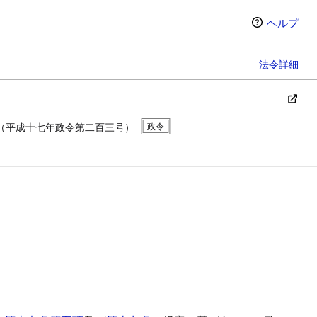
ヘルプ
法令詳細
（平成十七年政令第二百三号）
ン（選択すると条文の表示方法が変わります）