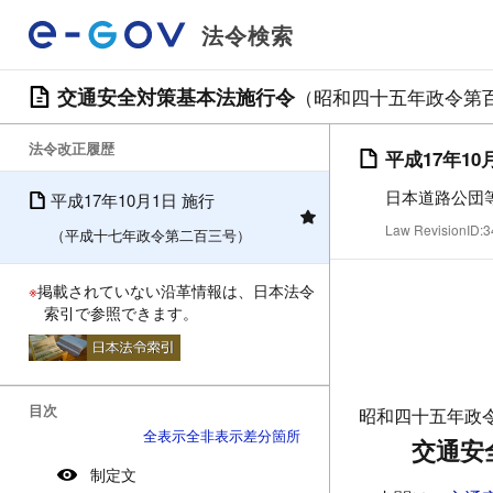
法令検索
交通安全対策基本法施行令
（昭和四十五年政令第
法令改正履歴
平成17年10
日本道路公団
平成17年10月1日 施行
Law RevisionID
（平成十七年政令第二百三号）
※
掲載されていない沿革情報は、日本法令
索引で参照できます。
目次
昭和四十五年政
全表示
全非表示
差分箇所
交通安
制定文