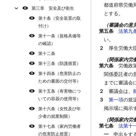
都道府県労働
第三章 安全及び衛生
とする。
第十条（安全装置の取
（審議会の意
付け）
第五条
法第九
第十一条（規格具備等
い。
の確認）
２
厚生労働大
第十二条
（関係家内労
第十三条（防護措置）
第六条
労働政
第十四条（危害防止の
関係委託者の
ための書面の交付等）
までに審議会
２
審議会は、
第十五条（有害物につ
いての容器の使用等）
３
第一項
の規
掲示場に掲示
第十六条（女性及び年
少者の就業制限）
（関係家内労
第七条
法第十
第十七条（家内労働者
の危害防止措置）
一
申出をす