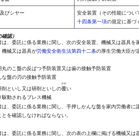
及びシヤー
安全装置（その性能につい
十四条第一項
の規定に基づ
の確認）
者は、委託に係る業務に関し、次の安全装置、機械又は器具を
、機械又は器具が
労働安全衛生法第四十二条
の厚生労働大臣が
用丸のこ盤の反ぱつ予防装置又は歯の接触予防装置
んな盤の刃の接触予防装置
おお
研削といし又は研削といしの
覆
い
り駆動されるプレス機械
者は、委託に係る業務に関し、手押しかんな盤を家内労働者に
ことを確認しなければならない。
者は、委託に係る業務に関し、次の表の上欄に掲げる機械又は