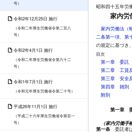
号）
昭和四十五年労
家内労
令和2年12月25日 施行
（令和二年厚生労働省令第二百八
家内労働法（
号）
二条第一項
、
第
の規定に基づき
令和2年4月1日 施行
目次
（令和二年厚生労働省令第六十二
第一章 委託
号）
第二章 工賃
第三章 安全
令和1年7月1日 施行
第四章 雑則
（令和元年厚生労働省令第二十号）
附則
平成26年11月1日 施行
第一章 
（平成二十六年厚生労働省令第百一
号）
（家内労働手
第一条
委託者