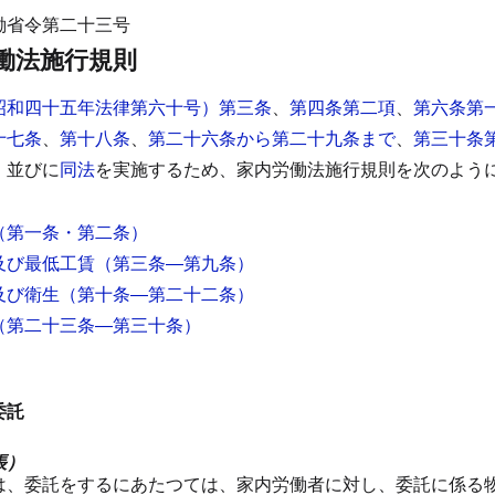
働省令第二十三号
働法施行規則
昭和四十五年法律第六十号）第三条
、
第四条第二項
、
第六条第
十七条
、
第十八条
、
第二十六条から第二十九条まで
、
第三十条
、並びに
同法
を実施するため、家内労働法施行規則を次のよう
（第一条・第二条）
及び最低工賃
（第三条―第九条）
及び衛生
（第十条―第二十二条）
（第二十三条―第三十条）
委託
帳）
は、委託をするにあたつては、家内労働者に対し、委託に係る