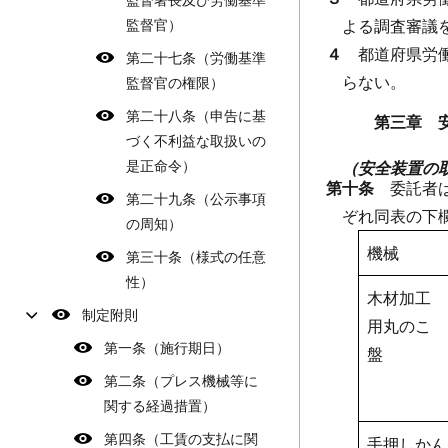
監督官）
よる調査審議
４
都道府県労
第二十七条（労働基準
らない。
監督官の権限）
第二十八条（申告に基
第三章 
づく不利益な取扱いの
是正命令）
（安全装置の
第十条
委託者
第二十九条（公示事項
ぞれ同表の下
の周知）
機械
第三十条（様式の任意
性）
木材加工
制定附則
用丸のこ
第一条（施行期日）
盤
第二条（プレス機械等に
関する経過措置）
第四条（工賃の支払に関
手押しかん