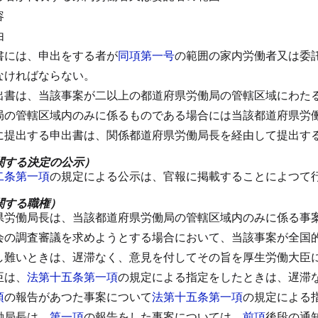
容
由
書には、申出をする者が
同項第一号
の範囲の家内労働者又は委
なければならない。
出書は、当該事案が二以上の都道府県労働局の管轄区域にわた
局の管轄区域内のみに係るものである場合には当該都道府県労
に提出する申出書は、関係都道府県労働局長を経由して提出す
関する決定の公示）
二条第一項
の規定による公示は、官報に掲載することによつて
関する職権）
県労働局長は、当該都道府県労働局の管轄区域内のみに係る事
会の調査審議を求めようとする場合において、当該事案が全国
し難いときは、遅滞なく、意見を付してその旨を厚生労働大臣
臣は、
法第十五条第一項
の規定による指定をしたときは、遅滞
項
の報告があつた事案について
法第十五条第一項
の規定による
働局長は、
第一項
の報告をした事案については、
前項
後段の通