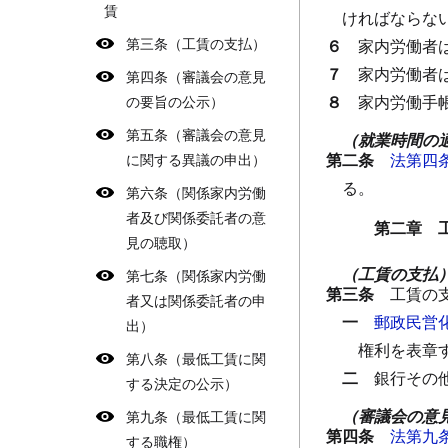
賃
ければならな
第三条（工賃の支払）
６
家内労働者
７
家内労働者
第四条（審議会の意見
８
家内労働手
の要旨の公示）
第五条（審議会の意見
（就業時間の
第二条
法第四
に関する異議の申出）
る。
第六条（関係家内労働
者及び関係委託者の意
第二章 
見の聴取）
（工賃の支払
第七条（関係家内労働
第三条
工賃の
者又は関係委託者の申
一
郵政民営
出）
権利を表章
第八条（最低工賃に関
二
銀行その
する決定の公示）
（審議会の意
第九条（最低工賃に関
第四条
法第九
する職権）