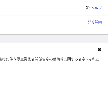
ヘルプ
法令詳細
施行に伴う厚生労働省関係省令の整備等に関する省令
（令和五
ン（選択すると条文の表示方法が変わります）