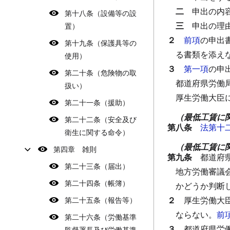
二
申出の内
第十八条（設備等の設
三
申出の理
置）
２
前項
の申出
第十九条（保護具等の
る書類を添え
使用）
３
第一項
の申
第二十条（危険物の取
都道府県労働
扱い）
厚生労働大臣
第二十一条（援助）
（最低工賃に
第二十二条（安全及び
第八条
法第十
衛生に関する命令）
（最低工賃に
第四章 雑則
第九条
都道府
第二十三条（届出）
地方労働審議
第二十四条（帳簿）
かどうか判断
２
厚生労働大
第二十五条（報告等）
ならない。
前
第二十六条（労働基準
３
都道府県労
監督署長及び労働基準