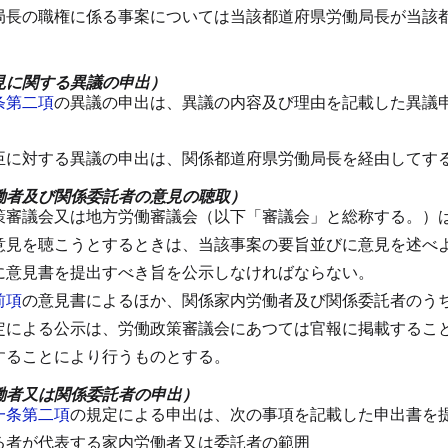
局長の職権に係る事案については当該都道府県労働局長が当該
見に関する異議の申出）
条第二項
の異議の申出は、異議の内容及び理由を記載した異議
臣に対する異議の申出は、関係都道府県労働局長を経由してす
働者及び関係委託者の意見の聴取）
策審議会又は地方労働審議会（以下「審議会」と総称する。）
意見を聴こうとするときは、当該事案の要旨並びに意見を述べ
に意見書を提出すべき旨を公示しなければならない。
前項
の意見書によるほか、関係家内労働者及び関係委託者のう
定による公示は、労働政策審議会にあつては官報に掲載するこ
することにより行うものとする。
働者又は関係委託者の申出）
一条第二項
の規定による申出は、次の事項を記載した申出書を
る者が代表する家内労働者又は委託者の範囲