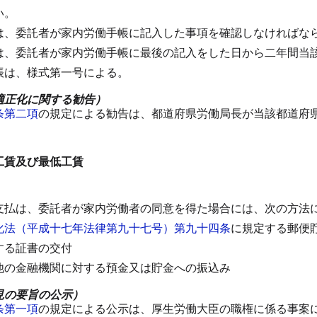
い。
は、委託者が家内労働手帳に記入した事項を確認しなければな
は、委託者が家内労働手帳に最後の記入をした日から二年間当
帳は、様式第一号による。
適正化に関する勧告）
条第二項
の規定による勧告は、都道府県労働局長が当該都道府
工賃及び最低工賃
）
支払は、委託者が家内労働者の同意を得た場合には、次の方法
化法（平成十七年法律第九十七号）第九十四条
に規定する郵便
する証書の交付
他の金融機関に対する預金又は貯金への振込み
見の要旨の公示）
条第一項
の規定による公示は、厚生労働大臣の職権に係る事案