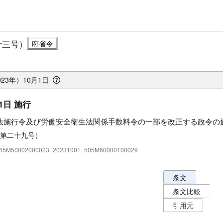
十三号）
23年）10月1日
1日 施行
法施行令及び労働安全衛生法関係手数料令の一部を改正する政令の
第二十九号）
:345M50002000023_20231001_505M60000100029
条文表示オプショ
条文
条文比較
引用元