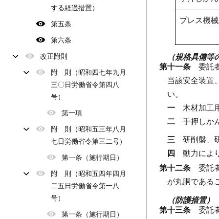
する経過措置）
プレス機械
第五条
第六条
改正附則
（規格具備等
第十一条
委託
附 則（昭和四七年九月
当該安全装置
三〇日労働省令第四八
い。
号）
一
木材加工
第一項
二
手押しか
附 則（昭和五三年八月
三
研削盤、
七日労働省令第三二号）
四
動力によ
第一条（施行期日）
第十二条
委託
附 則（昭和五四年四月
が丸胴である
二五日労働省令第一八
号）
（防護措置）
第十三条
委託
第一条（施行期日）