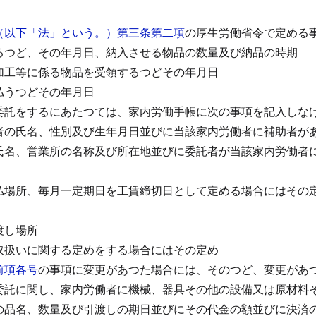
（以下「法」という。）第三条第二項
の厚生労働省令で定める
るつど、その年月日、納入させる物品の数量及び納品の時期
加工等に係る物品を受領するつどその年月日
払うつどその年月日
委託をするにあたつては、家内労働手帳に次の事項を記入しな
者の氏名、性別及び生年月日並びに当該家内労働者に補助者が
氏名、営業所の名称及び所在地並びに委託者が当該家内労働者
払場所、毎月一定期日を工賃締切日として定める場合にはその
渡し場所
取扱いに関する定めをする場合にはその定め
前項各号
の事項に変更があつた場合には、そのつど、変更があ
委託に関し、家内労働者に機械、器具その他の設備又は原材料
の品名、数量及び引渡しの期日並びにその代金の額並びに決済