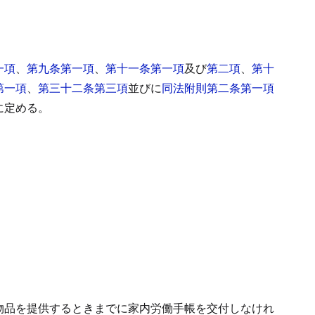
一項
、
第九条第一項
、
第十一条第一項
及び
第二項
、
第十
第一項
、
第三十二条第三項
並びに
同法附則第二条第一項
に定める。
物品を提供するときまでに家内労働手帳を交付しなけれ