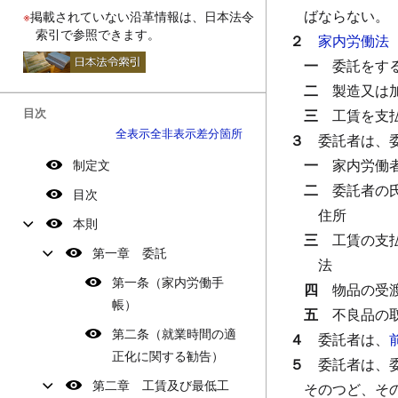
ばならない。
※
掲載されていない沿革情報は、日本法令
索引で参照できます。
２
家内労働法
一
委託をす
二
製造又は
目次
三
工賃を支
全表示
全非表示
差分箇所
３
委託者は、
一
家内労働
制定文
二
委託者の
目次
住所
本則
三
工賃の支
第一章 委託
法
第一条（家内労働手
四
物品の受
帳）
五
不良品の
第二条（就業時間の適
４
委託者は、
正化に関する勧告）
５
委託者は、
第二章 工賃及び最低工
そのつど、そ