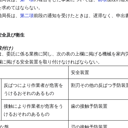
を求めてはならない。
働局長は、
第二項
前段の通知を受けたときは、遅滞なく、申出
安全及び衛生
取付け）
は、委託に係る業務に関し、次の表の上欄に掲げる機械を家内
欄に掲げる安全装置を取り付けなければならない。
安全装置
反ぱつにより作業者が危害を
割刃その他の反ぱつ予防装
うけるおそれのあるもの
接触により作業者が危害をう
歯の接触予防装置
けるおそれのあるもの
な盤
刃の接触予防装置