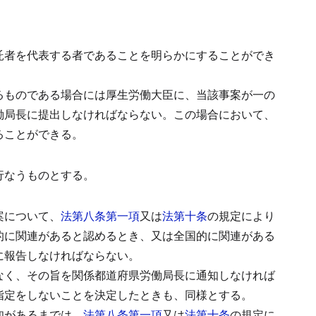
託者を代表する者であることを明らかにすることができ
るものである場合には厚生労働大臣に、当該事案が一の
働局長に提出しなければならない。
この場合において、
ることができる。
行なうものとする。
案について、
法第八条第一項
又は
法第十条
の規定により
的に関連があると認めるとき、又は全国的に関連がある
に報告しなければならない。
なく、その旨を関係都道府県労働局長に通知しなければ
指定をしないことを決定したときも、同様とする。
知があるまでは、
法第八条第一項
又は
法第十条
の規定に