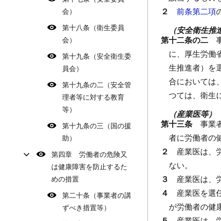
２
前条第二項
会）
第十八条（衛生委員
（安全衛生推
第十二条の二
会）
に、厚生労働
第十九条（安全衛生委
生推進者）を
員会）
合においては
第十九条の二（安全管
つては、衛生
理者等に対する教育
等）
（産業医等）
第十三条
事業
第十九条の三（国の援
者に労働者の
助）
２
産業医は、
第四章 労働者の危険又
ない。
は健康障害を防止するた
３
産業医は、
めの措置
４
産業医を選
第二十条（事業者の講
が労働者の健
ずべき措置等）
５
産業医は、