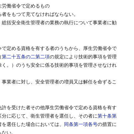
生労働省令で定めるもの
る者をもつて充てなければならない。
、総括安全衛生管理者の業務の執行について事業者に勧
令で定める資格を有する者のうちから、厚生労働省令で
（
第二十五条の二第二項
の規定により技術的事項を管理
除く。）のうち安全に係る技術的事項を管理させなけれ
、事業者に対し、安全管理者の増員又は解任を命ずるこ
免許を受けた者その他厚生労働省令で定める資格を有す
区分に応じて、衛生管理者を選任し、その者に
第十条第
者を選任した場合においては、
同条第一項各号
の措置に
らない。