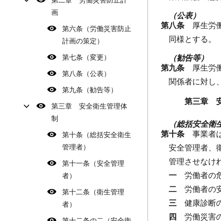
画
（公表）
第八条
厚生労
第六条（労働災害防止
同様とする。
計画の策定）
第七条（変更）
（勧告等）
第九条
厚生労
第八条（公表）
関係者に対し
第九条（勧告等）
第三章 
第三章 安全衛生管理体
制
（総括安全衛
第十条
事業者
第十条（総括安全衛生
管理者）
安全管理者、
管理させなけ
第十一条（安全管理
一
労働者の
者）
二
労働者の
第十二条（衛生管理
三
健康診断
者）
四
労働災害
第十二条の二（安全衛