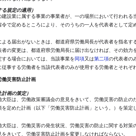
する規定の適用）
の建設業に属する事業の事業者が、一の場所において行われる
省令で定めるところにより、そのうちの一人を代表者として定
による届出がないときは、都道府県労働局長が代表者を指名す
表者の変更は、都道府県労働局長に届け出なければ、その効力
定する場合においては、当該事業を
同項
又は
第二項
の代表者の
に従事する労働者を当該代表者のみが使用する労働者とそれぞ
労働災害防止計画
止計画の策定）
働大臣は、労働政策審議会の意見をきいて、労働災害の防止の
項を定めた計画（以下「労働災害防止計画」という。）を策定
働大臣は、労働災害の発生状況、労働災害の防止に関する対策
見をきいて、労働災害防止計画を変更しなければならない。