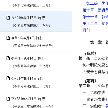
第二節 労
（令和七年法律第三十三号）
第十章 監督
第十一章 雑
令和4年6月17日 施行
第十二章 罰
（令和四年法律第六十八号）
附則
令和2年4月1日 施行
第一章 
（平成三十年法律第七十八号）
（目的）
第一条
この法
令和1年9月14日 施行
制の明確化及
（令和元年法律第三十七号）
の安全と健康
令和1年6月14日 施行
（定義）
第二条
この法
（令和元年法律第三十七号）
一
労働災害
平成31年4月1日 施行
働者が負傷
二
労働者
（平成三十年法律第七十一号）