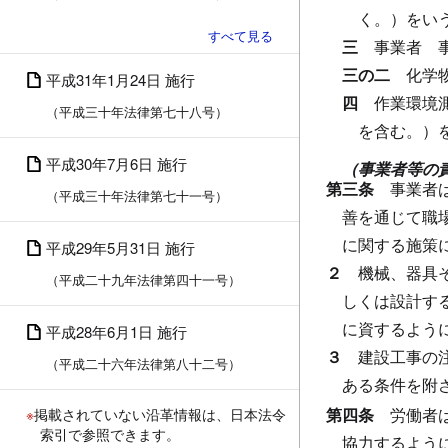
く。）をい
三
事業者
三の二
化学
平成31年1月24日 施行
四
作業環境
（平成三十年法律第七十八号）
を含む。）
平成30年7月6日 施行
（事業者等の
第三条
事業者
（平成三十年法律第七十一号）
善を通じて職
に関する施策
平成29年5月31日 施行
２
機械、器具
（平成二十九年法律第四十一号）
しくは設計す
に資するよう
平成28年6月1日 施行
３
建設工事の
（平成二十六年法律第八十二号）
ある条件を附
第四条
労働者
※
掲載されていない沿革情報は、日本法令
索引で参照できます。
協力するよう