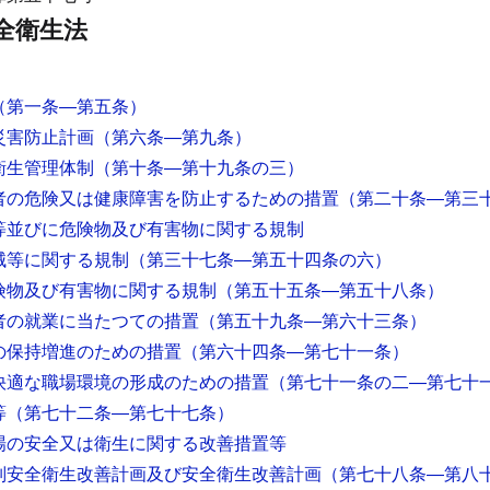
全衛生法
（第一条―第五条）
災害防止計画
（第六条―第九条）
衛生管理体制
（第十条―第十九条の三）
者の危険又は健康障害を防止するための措置
（第二十条―第三
等並びに危険物及び有害物に関する規制
械等に関する規制
（第三十七条―第五十四条の六）
険物及び有害物に関する規制
（第五十五条―第五十八条）
者の就業に当たつての措置
（第五十九条―第六十三条）
の保持増進のための措置
（第六十四条―第七十一条）
快適な職場環境の形成のための措置
（第七十一条の二―第七十
等
（第七十二条―第七十七条）
場の安全又は衛生に関する改善措置等
別安全衛生改善計画及び安全衛生改善計画
（第七十八条―第八