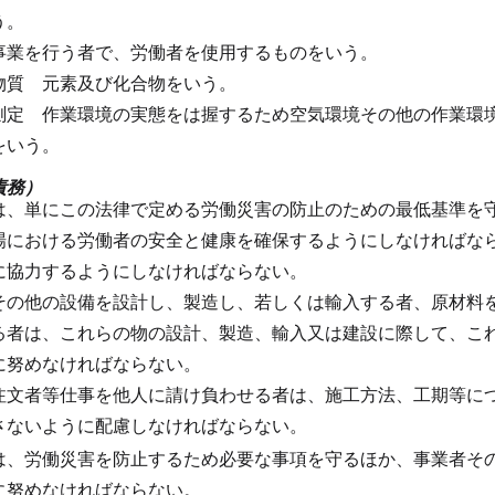
う。
事業を行う者で、労働者を使用するものをいう。
物質
元素及び化合物をいう。
測定
作業環境の実態をは握するため空気環境その他の作業環
をいう。
責務）
は、単にこの法律で定める労働災害の防止のための最低基準を
場における労働者の安全と健康を確保するようにしなければな
に協力するようにしなければならない。
その他の設備を設計し、製造し、若しくは輸入する者、原材料
る者は、これらの物の設計、製造、輸入又は建設に際して、こ
に努めなければならない。
注文者等仕事を他人に請け負わせる者は、施工方法、工期等に
さないように配慮しなければならない。
は、労働災害を防止するため必要な事項を守るほか、事業者そ
に努めなければならない。