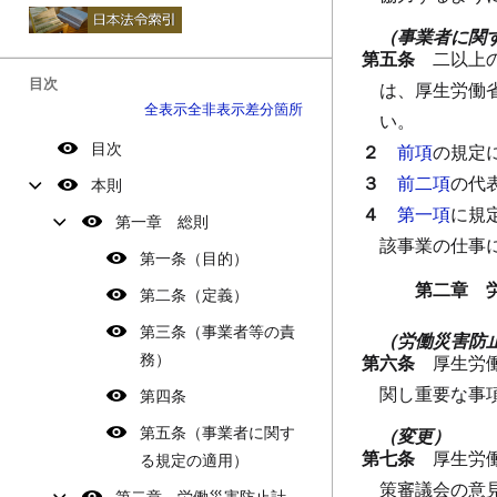
（事業者に関
第五条
二以上
目次
は、厚生労働
全表示
全非表示
差分箇所
い。
目次
２
前項
の規定
３
前二項
の代
本則
４
第一項
に規
第一章 総則
該事業の仕事
第一条（目的）
第二章 
第二条（定義）
第三条（事業者等の責
（労働災害防
務）
第六条
厚生労
関し重要な事
第四条
第五条（事業者に関す
（変更）
第七条
厚生労
る規定の適用）
策審議会の意
第二章 労働災害防止計