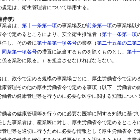
の規定は、衛生管理者について準用する。
進者等）
事業者は、
第十一条第一項
の事業場及び
前条第一項
の事業場以
省令で定めるところにより、安全衛生推進者（
第十一条第一項
選任し、その者に
第十条第一項各号
の業務（
第二十五条の二第
、
同条第一項各号
の措置に該当するものを除くものとし、
第十
に係る業務に限る。）を担当させなければならない。
者は、政令で定める規模の事業場ごとに、厚生労働省令で定め
健康管理その他の厚生労働省令で定める事項（以下「労働者の
労働者の健康管理等を行うのに必要な医学に関する知識につい
労働者の健康管理等を行うのに必要な医学に関する知識に基づ
任した事業者は、産業医に対し、厚生労働省令で定めるところ
康管理等を適切に行うために必要な情報として厚生労働省令で
労働者の健康を確保するため必要があると認めるときは、事業