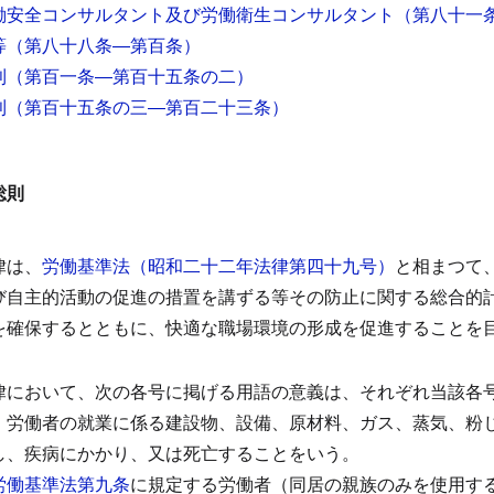
働安全コンサルタント及び労働衛生コンサルタント
（第八十一
等
（第八十八条―第百条）
則
（第百一条―第百十五条の二）
則
（第百十五条の三―第百二十三条）
総則
律は、
労働基準法（昭和二十二年法律第四十九号）
と相まつて
び自主的活動の促進の措置を講ずる等その防止に関する総合的
を確保するとともに、快適な職場環境の形成を促進することを
律において、次の各号に掲げる用語の意義は、それぞれ当該各
労働者の就業に係る建設物、設備、原材料、ガス、蒸気、粉
し、疾病にかかり、又は死亡することをいう。
労働基準法第九条
に規定する労働者（同居の親族のみを使用す