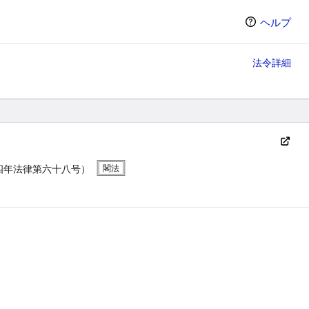
ヘルプ
法令詳細
四年法律第六十八号）
ン（選択すると条文の表示方法が変わります）