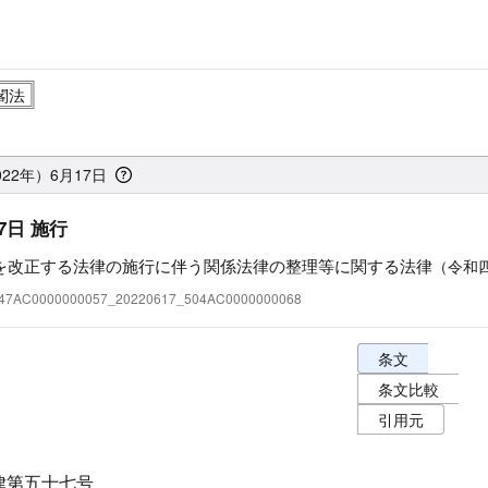
22年）6月17日
7日 施行
を改正する法律の施行に伴う関係法律の整理等に関する法律
（令和
:347AC0000000057_20220617_504AC0000000068
条文表示オプショ
条文
条文比較
引用元
律第五十七号