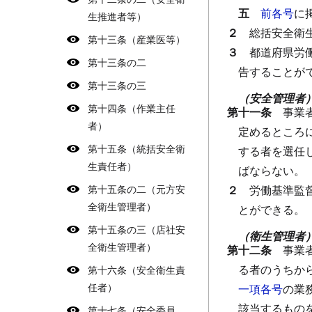
五
前各号
に
生推進者等）
２
総括安全衛
第十三条（産業医等）
３
都道府県労
第十三条の二
告することが
第十三条の三
（安全管理者
第十四条（作業主任
第十一条
事業
者）
定めるところ
第十五条（統括安全衛
する者を選任
生責任者）
ばならない。
第十五条の二（元方安
２
労働基準監
全衛生管理者）
とができる。
第十五条の三（店社安
（衛生管理者
全衛生管理者）
第十二条
事業
る者のうちか
第十六条（安全衛生責
任者）
一項各号
の業
該当するもの
第十七条（安全委員