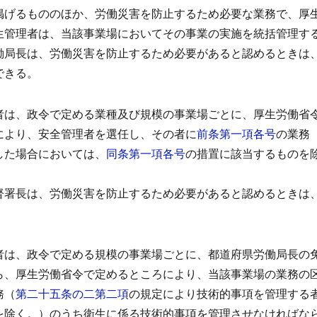
掲げるもののほか、労働災害を防止するため必要な業務で、厚
生管理者は、当該事業場においてその事業の実施を統括管理す
働局長は、労働災害を防止するため必要があると認めるときは
できる。
）
者は、政令で定める業種及び規模の事業場ごとに、厚生労働省
により、安全管理者を選任し、その者に
前条第一項各号
の業務
した場合においては、
同条第一項各号
の措置に該当するものを
督署長は、労働災害を防止するため必要があると認めるときは
）
者は、政令で定める規模の事業場ごとに、都道府県労働局長の
ら、厚生労働省令で定めるところにより、当該事業場の業務の
務（
第二十五条の二第二項
の規定により技術的事項を管理する
を除く。）のうち衛生に係る技術的事項を管理させなければな