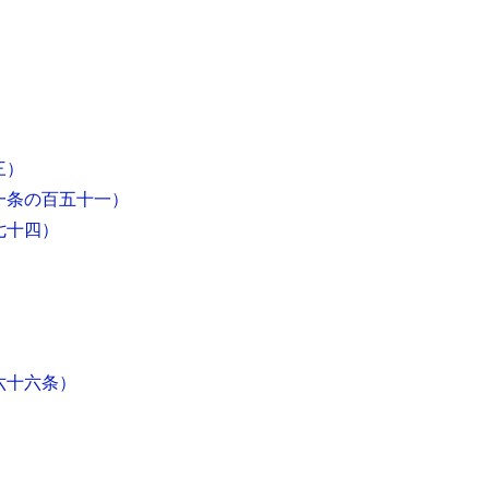
）
三）
一条の百五十一）
七十四）
六十六条）
）