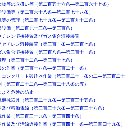
険物等の取扱い等
（第二百五十六条―第二百六十七条）
学設備等
（第二百六十八条―第二百七十八条）
気等の管理
（第二百七十九条―第二百九十二条）
燥設備
（第二百九十三条―第三百条）
セチレン溶接装置及びガス集合溶接装置
アセチレン溶接装置
（第三百一条―第三百七条）
ガス集合溶接装置
（第三百八条―第三百十一条）
管理
（第三百十二条―第三百十七条）
破の作業
（第三百十八条―第三百二十一条）
 コンクリート破砕器作業
（第三百二十一条の二―第三百二十
則
（第三百二十二条―第三百二十八条の五）
による危険の防止
気機械器具
（第三百二十九条―第三百三十五条）
線及び移動電線
（第三百三十六条―第三百三十八条）
電作業
（第三百三十九条・第三百四十条）
線作業及び活線近接作業
（第三百四十一条―第三百四十九条）