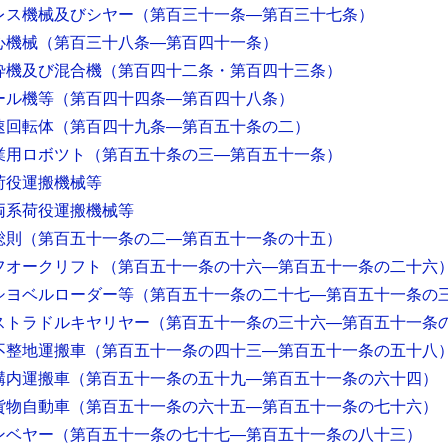
レス機械及びシヤー
（第百三十一条―第百三十七条）
心機械
（第百三十八条―第百四十一条）
砕機及び混合機
（第百四十二条・第百四十三条）
ール機等
（第百四十四条―第百四十八条）
速回転体
（第百四十九条―第百五十条の二）
業用ロボツト
（第百五十条の三―第百五十一条）
荷役運搬機械等
両系荷役運搬機械等
総則
（第百五十一条の二―第百五十一条の十五）
フオークリフト
（第百五十一条の十六―第百五十一条の二十六
シヨベルローダー等
（第百五十一条の二十七―第百五十一条の
ストラドルキヤリヤー
（第百五十一条の三十六―第百五十一条
不整地運搬車
（第百五十一条の四十三―第百五十一条の五十八
構内運搬車
（第百五十一条の五十九―第百五十一条の六十四）
貨物自動車
（第百五十一条の六十五―第百五十一条の七十六）
ンベヤー
（第百五十一条の七十七―第百五十一条の八十三）