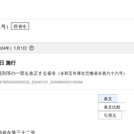
二号）
024年）1月1日
日 施行
規則等の一部を改正する省令
（令和五年厚生労働省令第六十六号）
:347M50002000032_20240101_505M60000100066
条文表示オプショ
条文
条文比較
引用元
働省令第三十二号