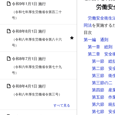
令和9年1月1日 施行
労働安
（令和七年厚生労働省令第百二十
労働安全衛生
号）
同法
を実施する
令和8年8月1日 施行
目次
第一編 通則
（令和八年厚生労働省令第八十六
号）
第一章 総則
第二章 安全
令和8年7月1日 施行
第一節 総
（令和六年厚生労働省令第七十九
第二節 安
号）
第三節 衛
第三節の二
令和8年4月1日 施行
第四節 産
（令和八年厚生労働省令第三号）
第五節 作
第六節 統
第七節 安