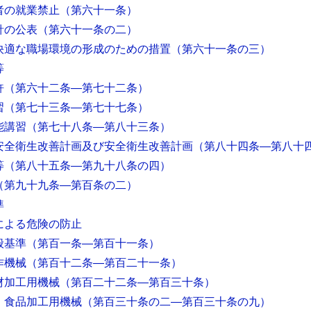
者の就業禁止
（第六十一条）
針の公表
（第六十一条の二）
快適な職場環境の形成のための措置
（第六十一条の三）
等
許
（第六十二条―第七十二条）
習
（第七十三条―第七十七条）
能講習
（第七十八条―第八十三条）
安全衛生改善計画及び安全衛生改善計画
（第八十四条―第八十
等
（第八十五条―第九十八条の四）
（第九十九条―第百条の二）
準
による危険の防止
般基準
（第百一条―第百十一条）
作機械
（第百十二条―第百二十一条）
材加工用機械
（第百二十二条―第百三十条）
 食品加工用機械
（第百三十条の二―第百三十条の九）