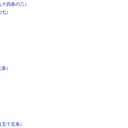
九十四条の三）
の七）
七条）
百五十五条）