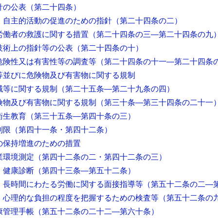
針の公表
（第二十四条）
 自主的活動の促進のための指針
（第二十四条の二）
労働者の救護に関する措置
（第二十四条の三―第二十四条の九
技術上の指針等の公表
（第二十四条の十）
危険性又は有害性等の調査等
（第二十四条の十一―第二十四条
等並びに危険物及び有害物に関する規制
械等に関する規制
（第二十五条―第二十九条の四）
険物及び有害物に関する規制
（第三十条―第三十四条の二十一
衛生教育
（第三十五条―第四十条の三）
制限
（第四十一条・第四十二条）
の保持増進のための措置
業環境測定
（第四十二条の二・第四十二条の三）
 健康診断
（第四十三条―第五十二条）
 長時間にわたる労働に関する面接指導等
（第五十二条の二―
 心理的な負担の程度を把握するための検査等
（第五十二条の
康管理手帳
（第五十二条の二十二―第六十条）