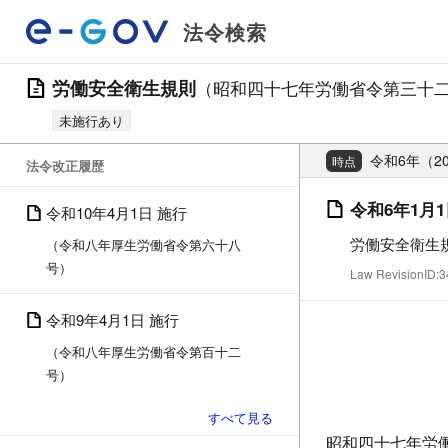
法令検索
労働安全衛生規則
（昭和四十七年労働省令第三十
未施行あり
令和6年（2
時点
法令改正履歴
令和6年1月1
令和10年4月1日 施行
労働安全衛生
（令和八年厚生労働省令第六十八
号）
Law RevisionID
令和9年4月1日 施行
（令和八年厚生労働省令第百十二
号）
昭和四十七年労