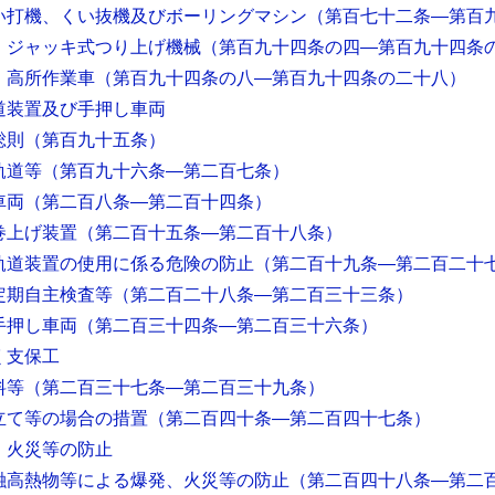
い打機、くい抜機及びボーリングマシン
（第百七十二条―第百
 ジャッキ式つり上げ機械
（第百九十四条の四―第百九十四条
 高所作業車
（第百九十四条の八―第百九十四条の二十八）
道装置及び手押し車両
総則
（第百九十五条）
軌道等
（第百九十六条―第二百七条）
車両
（第二百八条―第二百十四条）
巻上げ装置
（第二百十五条―第二百十八条）
軌道装置の使用に係る危険の防止
（第二百十九条―第二百二十
定期自主検査等
（第二百二十八条―第二百三十三条）
手押し車両
（第二百三十四条―第二百三十六条）
く支保工
料等
（第二百三十七条―第二百三十九条）
立て等の場合の措置
（第二百四十条―第二百四十七条）
、火災等の防止
融高熱物等による爆発、火災等の防止
（第二百四十八条―第二