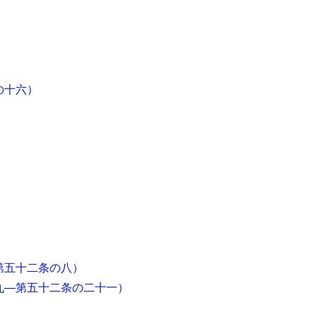
）
の十六）
）
第五十二条の八）
九―第五十二条の二十一）