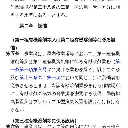
作業環境が第二十八条の二第一項の第一管理区分に相
当する水準にある」とする。
第二章 設備
（第一種有機溶剤等又は第二種有機溶剤等に係る設
備）
第五条
事業者は、屋内作業場等において、第一種有機
溶剤等又は第二種有機溶剤等に係る有機溶剤業務（
第
一条第一項第六号
ヲに掲げる業務を除く。以下この条
及び
第十三条の二第一項
において同じ。）に労働者を
従事させるときは、当該有機溶剤業務を行う作業場所
に、有機溶剤の蒸気の発散源を密閉する設備、局所排
気装置又はプッシュプル型換気装置を設けなければな
らない。
（第三種有機溶剤等に係る設備）
第六条
事業者は、タンク等の内部において、第三種有