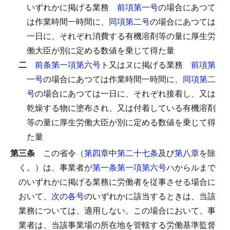
いずれかに掲げる業務
前項第一号
の場合にあつて
は作業時間一時間に、
同項第二号
の場合にあつては
一日に、それぞれ消費する有機溶剤等の量に厚生労
働大臣が別に定める数値を乗じて得た量
二
前条第一項第六号
ト又はヌに掲げる業務
前項第
一号
の場合にあつては作業時間一時間に、
同項第二
号
の場合にあつては一日に、それぞれ接着し、又は
乾燥する物に塗布され、又は付着している有機溶剤
等の量に厚生労働大臣が別に定める数値を乗じて得
た量
第三条
この省令（
第四章
中
第二十七条
及び
第八章
を除
く。）は、事業者が
第一条第一項第六号
ハからルまで
のいずれかに掲げる業務に労働者を従事させる場合に
おいて、
次の各号
のいずれかに該当するときは、当該
業務については、適用しない。
この場合において、事
業者は、当該事業場の所在地を管轄する労働基準監督