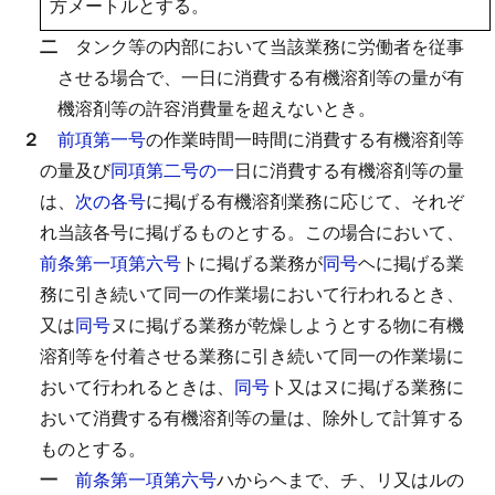
方メートルとする。
二
タンク等の内部において当該業務に労働者を従事
させる場合で、一日に消費する有機溶剤等の量が有
機溶剤等の許容消費量を超えないとき。
２
前項第一号
の作業時間一時間に消費する有機溶剤等
の量及び
同項第二号の一
日に消費する有機溶剤等の量
は、
次の各号
に掲げる有機溶剤業務に応じて、それぞ
れ当該各号に掲げるものとする。
この場合において、
前条第一項第六号
トに掲げる業務が
同号
ヘに掲げる業
務に引き続いて同一の作業場において行われるとき、
又は
同号
ヌに掲げる業務が乾燥しようとする物に有機
溶剤等を付着させる業務に引き続いて同一の作業場に
おいて行われるときは、
同号
ト又はヌに掲げる業務に
おいて消費する有機溶剤等の量は、除外して計算する
ものとする。
一
前条第一項第六号
ハからヘまで、チ、リ又はルの