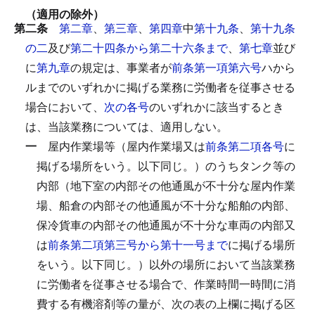
（適用の除外）
第二条
第二章
、
第三章
、
第四章
中
第十九条
、
第十九条
の二
及び
第二十四条から第二十六条まで
、
第七章
並び
に
第九章
の規定は、事業者が
前条第一項第六号
ハから
ルまでのいずれかに掲げる業務に労働者を従事させる
場合において、
次の各号
のいずれかに該当するとき
は、当該業務については、適用しない。
一
屋内作業場等（屋内作業場又は
前条第二項各号
に
掲げる場所をいう。以下同じ。）のうちタンク等の
内部（地下室の内部その他通風が不十分な屋内作業
場、船倉の内部その他通風が不十分な船舶の内部、
保冷貨車の内部その他通風が不十分な車両の内部又
は
前条第二項第三号から第十一号まで
に掲げる場所
をいう。以下同じ。）以外の場所において当該業務
に労働者を従事させる場合で、作業時間一時間に消
費する有機溶剤等の量が、次の表の上欄に掲げる区