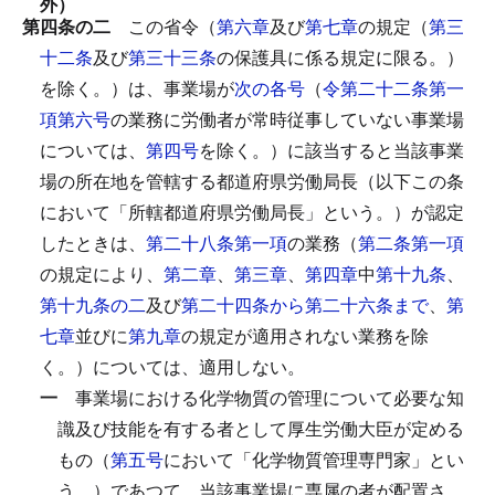
外）
第四条の二
この省令（
第六章
及び
第七章
の規定（
第三
十二条
及び
第三十三条
の保護具に係る規定に限る。）
を除く。）は、事業場が
次の各号
（
令第二十二条第一
項第六号
の業務に労働者が常時従事していない事業場
については、
第四号
を除く。）に該当すると当該事業
場の所在地を管轄する都道府県労働局長（以下この条
において「所轄都道府県労働局長」という。）が認定
したときは、
第二十八条第一項
の業務（
第二条第一項
の規定により、
第二章
、
第三章
、
第四章
中
第十九条
、
第十九条の二
及び
第二十四条から第二十六条まで
、
第
七章
並びに
第九章
の規定が適用されない業務を除
く。）については、適用しない。
一
事業場における化学物質の管理について必要な知
識及び技能を有する者として厚生労働大臣が定める
もの（
第五号
において「化学物質管理専門家」とい
う。）であつて、当該事業場に専属の者が配置さ