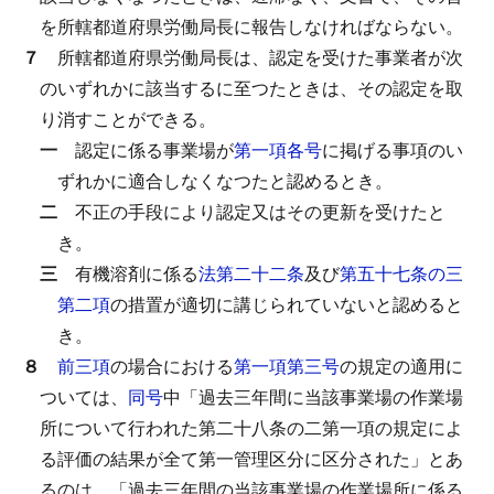
を所轄都道府県労働局長に報告しなければならない。
７
所轄都道府県労働局長は、認定を受けた事業者が次
のいずれかに該当するに至つたときは、その認定を取
り消すことができる。
一
認定に係る事業場が
第一項各号
に掲げる事項のい
ずれかに適合しなくなつたと認めるとき。
二
不正の手段により認定又はその更新を受けたと
き。
三
有機溶剤に係る
法第二十二条
及び
第五十七条の三
第二項
の措置が適切に講じられていないと認めると
き。
８
前三項
の場合における
第一項第三号
の規定の適用に
ついては、
同号
中「過去三年間に当該事業場の作業場
所について行われた第二十八条の二第一項の規定によ
る評価の結果が全て第一管理区分に区分された」とあ
るのは、「過去三年間の当該事業場の作業場所に係る