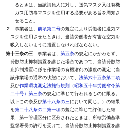
るときは、当該請負人に対し、送気マスク又は有機
ガス用防毒マスクを使用する必要がある旨を周知さ
せること。
２
事業者は、
前項第二号
の規定により労働者に送気マ
スクを使用させたときは、当該労働者が有害な空気を
吸入しないように措置しなければならない。
第十三条の三
事業者は、
第五条
の規定にかかわらず、
発散防止抑制措置を講じた場合であつて、当該発散防
止抑制措置に係る作業場の有機溶剤の濃度の測定（当
該作業場の通常の状態において、
法第六十五条第二項
及び
作業環境測定法施行規則（昭和五十年労働省令第
二十号）第三条
の規定に準じて行われるものに限る。
以下この条及び
第十八条の三
において同じ。）の結果
を
第二十八条の二第一項
の規定に準じて評価した結
果、第一管理区分に区分されたときは、所轄労働基準
監督署長の許可を受けて、当該発散防止抑制措置を講