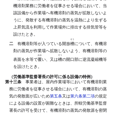
機溶剤業務に労働者を従事させる場合において、当
該設備から作業場へ有機溶剤の蒸気が拡散しないよ
うに、発散する有機溶剤の蒸気を温熱により生ずる
上昇気流を利用して作業場外に排出する排気管等を
設けたとき。
そう
二
有機溶剤等が入つている開放
槽
について、有機溶
剤の蒸気が作業場へ拡散しないよう、有機溶剤等の
おお
そう
表面を水等で
覆
い、又は
槽
の開口部に逆流凝縮機等
を設けたとき。
（労働基準監督署長の許可に係る設備の特例）
第十三条
事業者は、屋内作業場等において有機溶剤業
務に労働者を従事させる場合において、有機溶剤の蒸
気の発散面が広いため
第五条
又は
第六条第二項
の規定
による設備の設置が困難なときは、所轄労働基準監督
署長の許可を受けて、有機溶剤の蒸気の発散源を密閉