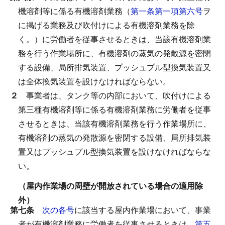
機溶剤等に係る有機溶剤業務（
第一条第一項第六号
ヲ
に掲げる業務及び吹付けによる有機溶剤業務を除
く。）に労働者を従事させるときは、当該有機溶剤業
務を行う作業場所に、有機溶剤の蒸気の発散源を密閉
する設備、局所排気装置、プッシュプル型換気装置又
は全体換気装置を設けなければならない。
２
事業者は、タンク等の内部において、吹付けによる
第三種有機溶剤等に係る有機溶剤業務に労働者を従事
させるときは、当該有機溶剤業務を行う作業場所に、
有機溶剤の蒸気の発散源を密閉する設備、局所排気装
置又はプッシュプル型換気装置を設けなければならな
い。
（屋内作業場の周壁が開放されている場合の適用除
外）
第七条
次の各号
に該当する屋内作業場において、事業
者が有機溶剤業務に労働者を従事させるときは、
第五