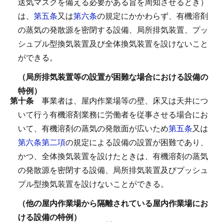
送気マスクを備える必要がある旨を周知させるとき）
は、
第五条
又は
第六条
の規定にかかわらず、有機溶剤
の蒸気の発散源を密閉する設備、局所排気装置、プッ
シュプル型換気装置及び全体換気装置を設けないこと
ができる。
（局所排気装置等の設置が困難な場合における設備の
特例）
第十条
事業者は、屋内作業場等の壁、床又は天井につ
いて行う有機溶剤業務に労働者を従事させる場合にお
いて、有機溶剤の蒸気の発散面が広いため
第五条
又は
第六条第二項
の規定による設備の設置が困難であり、
かつ、全体換気装置を設けたときは、有機溶剤の蒸気
の発散源を密閉する設備、局所排気装置及びプッシュ
プル型換気装置を設けないことができる。
（他の屋内作業場から隔離されている屋内作業場にお
ける設備の特例）