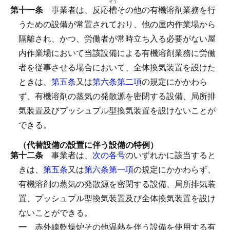
そう
第十一条
事業者は、反応
槽
その他の有機溶剤業務を行
うための設備が常置されており、他の屋内作業場から
隔離され、かつ、労働者が常時立ち入る必要がない屋
内作業場において当該設備による有機溶剤業務に労働
者を従事させる場合において、全体換気装置を設けた
ときは、
第五条
又は
第六条第二項
の規定にかかわら
ず、有機溶剤の蒸気の発散源を密閉する設備、局所排
気装置及びプッシュプル型換気装置を設けないことが
できる。
（代替設備の設置に伴う設備の特例）
第十二条
事業者は、
次の各号
のいずれかに該当すると
きは、
第五条
又は
第六条第一項
の規定にかかわらず、
有機溶剤の蒸気の発散源を密閉する設備、局所排気装
置、プッシュプル型換気装置及び全体換気装置を設け
ないことができる。
一
赤外線乾燥炉その他温熱を伴う設備を使用する有