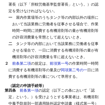
署長（以下「所轄労働基準監督署長」という。）の認
定を受けなければならない。
一
屋内作業場等のうちタンク等の内部以外の場所に
おいて当該業務に労働者を従事させる場合で、作業
時間一時間に消費する有機溶剤等の量が有機溶剤等
の許容消費量を常態として超えないとき。
二
タンク等の内部において当該業務に労働者を従事
させる場合で、一日に消費する有機溶剤等の量が有
機溶剤等の許容消費量を常に超えないとき。
２
前条第二項
の規定は、
前項第一号
の作業時間一時間
に消費する有機溶剤等の量及び
同項第二号の一
日に消
費する有機溶剤等の量について準用する。
（認定の申請手続等）
第四条
前条第一項
の認定（以下この条において「認
定」という。）を受けようとする事業者は、有機溶剤
中毒予防規則一部適用除外認定申請書（様式第一号）