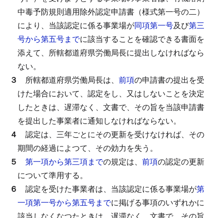
中毒予防規則適用除外認定申請書（様式第一号の二）
により、当該認定に係る事業場が
同項第一号
及び
第三
号から第五号まで
に該当することを確認できる書面を
添えて、所轄都道府県労働局長に提出しなければなら
ない。
３
所轄都道府県労働局長は、
前項
の申請書の提出を受
けた場合において、認定をし、又はしないことを決定
したときは、遅滞なく、文書で、その旨を当該申請書
を提出した事業者に通知しなければならない。
４
認定は、三年ごとにその更新を受けなければ、その
期間の経過によつて、その効力を失う。
５
第一項から第三項まで
の規定は、
前項
の認定の更新
について準用する。
６
認定を受けた事業者は、当該認定に係る事業場が
第
一項第一号から第五号まで
に掲げる事項のいずれかに
該当しなくなつたときは、遅滞なく、文書で、その旨