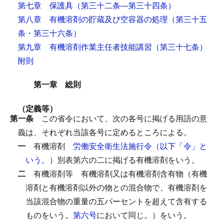
第七章 保護具
（第三十二条―第三十四条）
第八章 有機溶剤の貯蔵及び空容器の処理
（第三十五
条・第三十六条）
第九章 有機溶剤作業主任者技能講習
（第三十七条）
附則
第一章 総則
（定義等）
第一条
この省令において、次の各号に掲げる用語の意
義は、それぞれ当該各号に定めるところによる。
一
有機溶剤
労働安全衛生法施行令（以下「令」と
いう。）
別表第六の二に掲げる有機溶剤をいう。
二
有機溶剤等
有機溶剤又は有機溶剤含有物（有機
溶剤と有機溶剤以外の物との混合物で、有機溶剤を
当該混合物の重量の五パーセントを超えて含有する
ものをいう。
第六号
において同じ。）をいう。