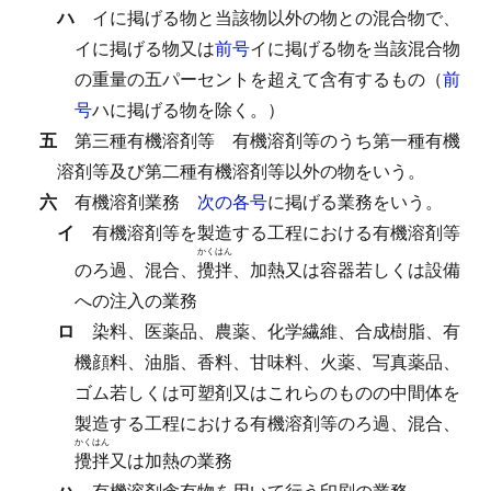
ハ
イに掲げる物と当該物以外の物との混合物で、
イに掲げる物又は
前号
イに掲げる物を当該混合物
の重量の五パーセントを超えて含有するもの（
前
号
ハに掲げる物を除く。）
五
第三種有機溶剤等
有機溶剤等のうち第一種有機
溶剤等及び第二種有機溶剤等以外の物をいう。
六
有機溶剤業務
次の各号
に掲げる業務をいう。
イ
有機溶剤等を製造する工程における有機溶剤等
かくはん
のろ過、混合、
攪拌
、加熱又は容器若しくは設備
への注入の業務
ロ
染料、医薬品、農薬、化学繊維、合成樹脂、有
機顔料、油脂、香料、甘味料、火薬、写真薬品、
ゴム若しくは可塑剤又はこれらのものの中間体を
製造する工程における有機溶剤等のろ過、混合、
かくはん
攪拌
又は加熱の業務
ハ
有機溶剤含有物を用いて行う印刷の業務