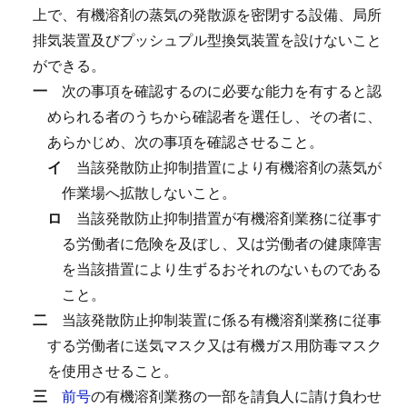
上で、有機溶剤の蒸気の発散源を密閉する設備、局所
排気装置及びプッシュプル型換気装置を設けないこと
ができる。
一
次の事項を確認するのに必要な能力を有すると認
められる者のうちから確認者を選任し、その者に、
あらかじめ、次の事項を確認させること。
イ
当該発散防止抑制措置により有機溶剤の蒸気が
作業場へ拡散しないこと。
ロ
当該発散防止抑制措置が有機溶剤業務に従事す
る労働者に危険を及ぼし、又は労働者の健康障害
を当該措置により生ずるおそれのないものである
こと。
二
当該発散防止抑制装置に係る有機溶剤業務に従事
する労働者に送気マスク又は有機ガス用防毒マスク
を使用させること。
三
前号
の有機溶剤業務の一部を請負人に請け負わせ