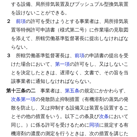
する設備、局所排気装置及びプッシュプル型換気装置
を設けないことができる。
２
前項
の許可を受けようとする事業者は、局所排気装
置等特例許可申請書（様式第二号）に作業場の見取図
を添えて、所轄労働基準監督署長に提出しなければな
らない。
３
所轄労働基準監督署長は、
前項
の申請書の提出を受
けた場合において、
第一項
の許可をし、又はしないこ
とを決定したときは、遅滞なく、文書で、その旨を当
該事業者に通知しなければならない。
第十三条の二
事業者は、
第五条
の規定にかかわらず、
次条第一項
の発散防止抑制措置（有機溶剤の蒸気の発
散を防止し、又は抑制する設備又は装置を設置するこ
とその他の措置をいう。以下この条及び
次条
において
同じ。）に係る許可を受けるために
同項
に規定する有
機溶剤の濃度の測定を行うときは、次の措置を講じた