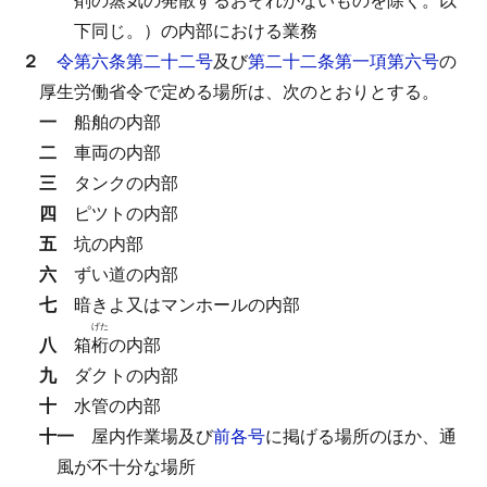
下同じ。）の内部における業務
２
令第六条第二十二号
及び
第二十二条第一項第六号
の
厚生労働省令で定める場所は、次のとおりとする。
一
船舶の内部
二
車両の内部
三
タンクの内部
四
ピツトの内部
五
坑の内部
六
ずい道の内部
七
暗きよ又はマンホールの内部
げた
八
箱
桁
の内部
九
ダクトの内部
十
水管の内部
十一
屋内作業場及び
前各号
に掲げる場所のほか、通
風が不十分な場所