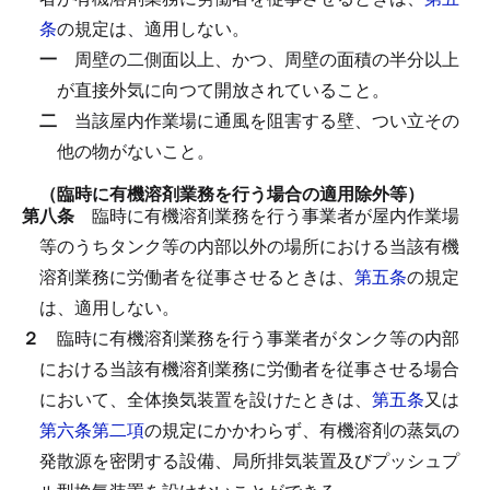
条
の規定は、適用しない。
一
周壁の二側面以上、かつ、周壁の面積の半分以上
が直接外気に向つて開放されていること。
二
当該屋内作業場に通風を阻害する壁、つい立その
他の物がないこと。
（臨時に有機溶剤業務を行う場合の適用除外等）
第八条
臨時に有機溶剤業務を行う事業者が屋内作業場
等のうちタンク等の内部以外の場所における当該有機
溶剤業務に労働者を従事させるときは、
第五条
の規定
は、適用しない。
２
臨時に有機溶剤業務を行う事業者がタンク等の内部
における当該有機溶剤業務に労働者を従事させる場合
において、全体換気装置を設けたときは、
第五条
又は
第六条第二項
の規定にかかわらず、有機溶剤の蒸気の
発散源を密閉する設備、局所排気装置及びプッシュプ