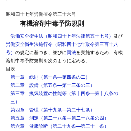
昭和四十七年労働省令第三十六号
有機溶剤中毒予防規則
労働安全衛生法（昭和四十七年法律第五十七号）
及び
労働安全衛生法施行令（昭和四十七年政令第三百十八
号）
の規定に基づき、並びに
同法
を実施するため、有機
溶剤中毒予防規則を次のように定める。
目次
第一章 総則
（第一条―第四条の二）
第二章 設備
（第五条―第十三条の三）
第三章 換気装置の性能等
（第十四条―第十八条の
三）
第四章 管理
（第十九条―第二十七条）
第五章 測定
（第二十八条―第二十八条の四）
第六章 健康診断
（第二十九条―第三十一条）