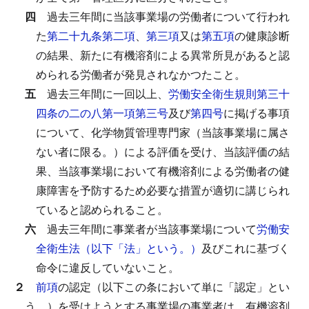
四
過去三年間に当該事業場の労働者について行われ
た
第二十九条第二項
、
第三項
又は
第五項
の健康診断
の結果、新たに有機溶剤による異常所見があると認
められる労働者が発見されなかつたこと。
五
過去三年間に一回以上、
労働安全衛生規則第三十
四条の二の八第一項第三号
及び
第四号
に掲げる事項
について、化学物質管理専門家（当該事業場に属さ
ない者に限る。）による評価を受け、当該評価の結
果、当該事業場において有機溶剤による労働者の健
康障害を予防するため必要な措置が適切に講じられ
ていると認められること。
六
過去三年間に事業者が当該事業場について
労働安
全衛生法（以下「法」という。）
及びこれに基づく
命令に違反していないこと。
２
前項
の認定（以下この条において単に「認定」とい
う。）を受けようとする事業場の事業者は、有機溶剤