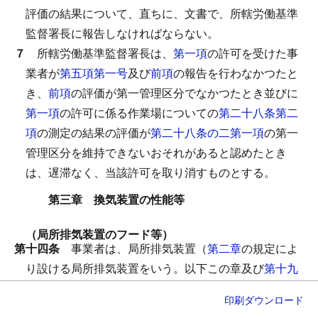
評価の結果について、直ちに、文書で、所轄労働基準
監督署長に報告しなければならない。
７
所轄労働基準監督署長は、
第一項
の許可を受けた事
業者が
第五項第一号
及び
前項
の報告を行わなかつたと
き、
前項
の評価が第一管理区分でなかつたとき並びに
第一項
の許可に係る作業場についての
第二十八条第二
項
の測定の結果の評価が
第二十八条の二第一項
の第一
管理区分を維持できないおそれがあると認めたとき
は、遅滞なく、当該許可を取り消すものとする。
第三章 換気装置の性能等
（局所排気装置のフード等）
第十四条
事業者は、局所排気装置（
第二章
の規定によ
り設ける局所排気装置をいう。以下この章及び
第十九
条の二第二号
において同じ。）のフードについては、
印刷
ダウンロード
次に定めるところに適合するものとしなければならな