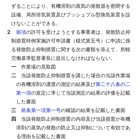
ずることにより、有機溶剤の蒸気の発散源を密閉する
設備、局所排気装置及びプッシュプル型換気装置を設
けないことができる。
２
前項
の許可を受けようとする事業者は、発散防止抑
制措置特例実施許可申請書（様式第五号）に申請に係
る発散防止抑制措置に関する次の書類を添えて、所轄
労働基準監督署長に提出しなければならない。
一
作業場の見取図
二
当該発散防止抑制措置を講じた場合の当該作業場
の有機溶剤の濃度の測定の結果及び
第二十八条の二
第一項
の規定に準じて当該測定の結果の評価を記載
した書面
三
前条第一項第一号
の確認の結果を記載した書面
四
当該発散防止抑制措置の内容及び当該措置が有機
溶剤の蒸気の発散の防止又は抑制について有効であ
る理由を記載した書面