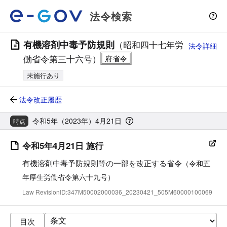
法令検索
有機溶剤中毒予防規則
（昭和四十七年労
法令詳細
働省令第三十六号）
未施行あり
法令改正履歴
令和5年（2023年）4月21日
時点
令和5年4月21日 施行
有機溶剤中毒予防規則等の一部を改正する省令
（令和五
年厚生労働省令第六十九号）
Law RevisionID:347M50002000036_20230421_505M60000100069
目次