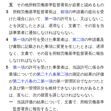
五
その他所轄労働基準監督署長が必要と認めるもの
３
所轄労働基準監督署長は、
前項
の申請書の提出を受
けた場合において、
第一項
の許可をし、又はしないこ
とを決定したときは、遅滞なく、文書で、その旨を当
該事業者に通知しなければならない。
４
第一項
の許可を受けた事業者は、
第二項
の申請書及
び書類に記載された事項に変更を生じたときは、遅滞
なく、文書で、その旨を所轄労働基準監督署長に報告
しなければならない。
５
第一項
の許可を受けた事業者は、当該許可に係る作
業場についての
第二十八条第二項
の測定の結果の評価
が
第二十八条の二第一項
の第一管理区分でなかつたと
き及び第一管理区分を維持できないおそれがあるとき
は、直ちに、次の措置を講じなければならない。
一
当該評価の結果について、文書で、所轄労働基準
監督署長に報告すること。