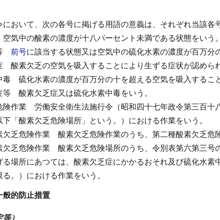
令において、次の各号に掲げる用語の意義は、それぞれ当該各
空気中の酸素の濃度が十八パーセント未満である状態をいう
等
前号
に該当する状態又は空気中の硫化水素の濃度が百万分
症
酸素欠乏の空気を吸入することにより生ずる症状が認めら
中毒
硫化水素の濃度が百万分の十を超える空気を吸入するこ
症等
酸素欠乏症又は硫化水素中毒をいう。
危険作業
労働安全衛生法施行令（昭和四十七年政令第三百十
以下「酸素欠乏危険場所」という。）における作業をいう。
素欠乏危険作業
酸素欠乏危険作業のうち、第二種酸素欠乏危
素欠乏危険作業
酸素欠乏危険場所のうち、令別表第六第三号
げる場所にあつては、酸素欠乏症にかかるおそれ及び硫化水素
限る。）における作業をいう。
一般的防止措置
定等）