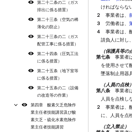
第二十二条の二（ガス
ければならな
排出に係る措置）
２
事業者は、
第二十三条（空気の稀
３
労働者は、
薄化の防止）
４
事業者は、
第二十三条の二（ガス
請負人に対し
配管工事に係る措置）
（保護具等の
第二十四条（圧気工法
第七条
事業者
に係る措置）
を使用させて
第二十五条（地下室等
墜落制止用器
に係る措置）
（人員の点検
第二十五条の二（設備
第八条
事業者
の改造等の作業）
人員を点検し
第四章 酸素欠乏危険作
２
事業者は、
業主任者技能講習及び酸
に、人員を点
素欠乏・硫化水素危険作
（立入禁止）
業主任者技能講習