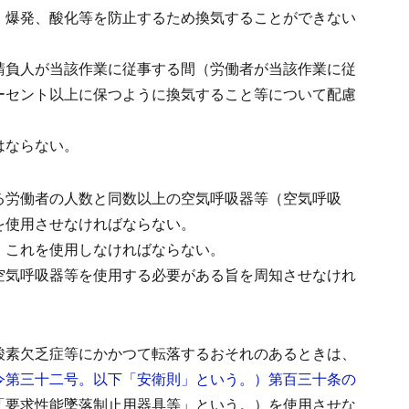
、爆発、酸化等を防止するため換気することができない
。
請負人が当該作業に従事する間（労働者が当該作業に従
ーセント以上に保つように換気すること等について配慮
はならない。
る労働者の人数と同数以上の空気呼吸器等（空気呼吸
を使用させなければならない。
、これを使用しなければならない。
空気呼吸器等を使用する必要がある旨を周知させなけれ
酸素欠乏症等にかかつて転落するおそれのあるときは、
令第三十二号。以下「安衛則」という。）第百三十条の
「要求性能墜落制止用器具等」という。）を使用させな