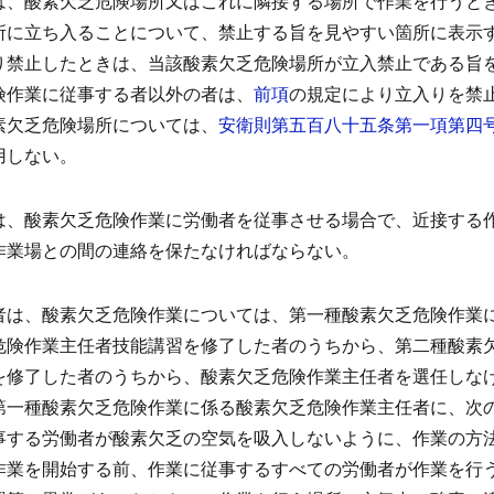
は、酸素欠乏危険場所又はこれに隣接する場所で作業を行うと
所に立ち入ることについて、禁止する旨を見やすい箇所に表示
り禁止したときは、当該酸素欠乏危険場所が立入禁止である旨
険作業に従事する者以外の者は、
前項
の規定により立入りを禁
素欠乏危険場所については、
安衛則第五百八十五条第一項第四
用しない。
は、酸素欠乏危険作業に労働者を従事させる場合で、近接する
作業場との間の連絡を保たなければならない。
）
者は、酸素欠乏危険作業については、第一種酸素欠乏危険作業
危険作業主任者技能講習を修了した者のうちから、第二種酸素
を修了した者のうちから、酸素欠乏危険作業主任者を選任しな
第一種酸素欠乏危険作業に係る酸素欠乏危険作業主任者に、次
事する労働者が酸素欠乏の空気を吸入しないように、作業の方
作業を開始する前、作業に従事するすべての労働者が作業を行