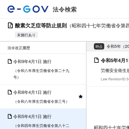
法令検索
酸素欠乏症等防止規則
（昭和四十七年労働省令第
未施行あり
令和5年（2
時点
法令改正履歴
令和5年4月1
令和9年4月1日 施行
労働安全衛生
（令和八年厚生労働省令第二十九
号）
Law RevisionID
令和8年4月1日 施行
（令和八年厚生労働省令第三号）
令和5年4月1日 施行
（令和四年厚生労働省令第八十二
昭和四十七年労