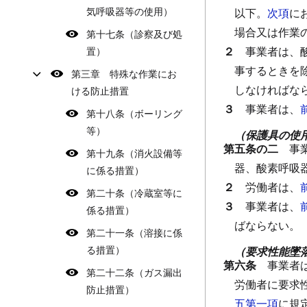
気呼吸器等の使用）
以下。
次項
に
場合又は作業
第十七条（診察及び処
２
事業者は、
置）
事するときを
第三章 特殊な作業にお
しなければな
ける防止措置
３
事業者は、
第十八条（ボーリング
等）
（保護具の使
第五条の二
事
第十九条（消火設備等
器、酸素呼吸
に係る措置）
２
労働者は、
第二十条（冷蔵室等に
３
事業者は、
係る措置）
ばならない。
第二十一条（溶接に係
る措置）
（要求性能墜
第六条
事業者
第二十二条（ガス漏出
労働者に要求
防止措置）
五第一項
に規