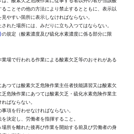
きは、酸素欠乏危険作業に従事する者以外の者が当該酸
することその他の方法により禁止するとともに、表示以
を見やすい箇所に表示しなければならない。
止された場所には、みだりに立ち入つてはならない。
号
の規定（酸素濃度及び硫化水素濃度に係る部分に限
作業場で行われる作業による酸素欠乏等のおそれがある
にあつては酸素欠乏危険作業主任者技能講習又は酸素欠
欠乏危険作業にあつては酸素欠乏・硫化水素危険作業主
ければならない。
の事項を行わせなければならない。
法を決定し、労働者を指揮すること。
う場所を離れた後再び作業を開始する前及び労働者の身