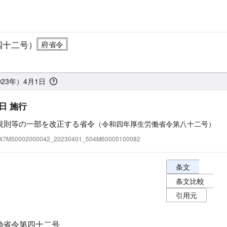
四十二号）
023年）4月1日
日 施行
規則等の一部を改正する省令
（令和四年厚生労働省令第八十二号）
:347M50002000042_20230401_504M60000100082
条文表示オプショ
条文
条文比較
引用元
働省令第四十二号