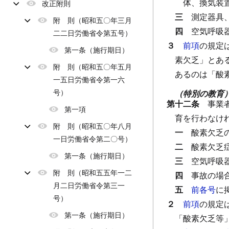
体、換気装
改正附則
三
測定器具
附 則（昭和五〇年三月
四
空気呼吸
二二日労働省令第五号）
３
前項
の規定
第一条（施行期日）
素欠乏」とあ
附 則（昭和五〇年五月
あるのは「酸
一五日労働省令第一六
号）
（特別の教育
第十二条
事業
第一項
育を行わなけ
附 則（昭和五〇年八月
一
酸素欠乏
一日労働省令第二〇号）
二
酸素欠乏
第一条（施行期日）
三
空気呼吸
附 則（昭和五五年一二
四
事故の場
月二日労働省令第三一
五
前各号
に
号）
２
前項
の規定
第一条（施行期日）
「酸素欠乏等