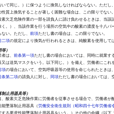
おいて同じ。）に保つように換気しなければならない。
ただし
の性質上換気することが著しく困難な場合は、この限りでない
酸素欠乏危険作業の一部を請負人に請け負わせるときは、当該
除く。）、当該作業を行う場所の空気中の酸素の濃度を十八パ
らない。
ただし、
前項
ただし書の場合は、この限りでない。
前二項
の規定により換気が行われるときは、純酸素を使用して
用等）
業者は、
前条第一項
ただし書の場合においては、同時に就業す
器又は送気マスクをいう。以下同じ。）を備え、労働者にこれ
前項
の場合において、空気呼吸器等の使用を命じられたときは
前条第二項
の請負人に対し、
同項
ただし書の場合においては、
落制止用器具等）
は、酸素欠乏危険作業に労働者を従事させる場合で、労働者が
性能墜落制止用器具（
労働安全衛生規則（昭和四十七年労働省
定する要求性能墜落制止用器具をいう。）その他の命綱（以下