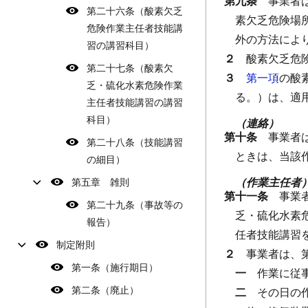
第九条
事業者
第二十六条（酸素欠乏
素欠乏危険場
危険作業主任者技能講
外の方法によ
習の講習科目）
２
酸素欠乏危
第二十七条（酸素欠
３
第一項
の酸
乏・硫化水素危険作業
る。）は、適
主任者技能講習の講習
科目）
（連絡）
第十条
事業者
第二十八条（技能講習
ときは、当該
の細目）
（作業主任者
第五章 雑則
第十一条
事業
第二十九条（事故等の
乏・硫化水素
報告）
任者技能講習
制定附則
２
事業者は、
第一条（施行期日）
一
作業に従
第二条（廃止）
二
その日の