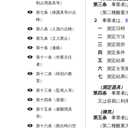
制止用器具等）
第三条
事業者
（第二種酸素
第七条（保護具等の点
検）
２
事業者は、
一
測定日時
第八条（人員の点検）
二
測定方法
第九条（立入禁止）
三
測定箇所
第十条（連絡）
四
測定条件
第十一条（作業主任
五
測定結果
者）
六
測定を実
第十二条（特別の教
七
測定結果
育）
（測定器具）
第十三条（監視人等）
第四条
事業者
第十四条（退避）
又は容易に利
第十五条（避難用具
（換気）
等）
第五条
事業者
（第二種酸素
第十六条（救出時の空