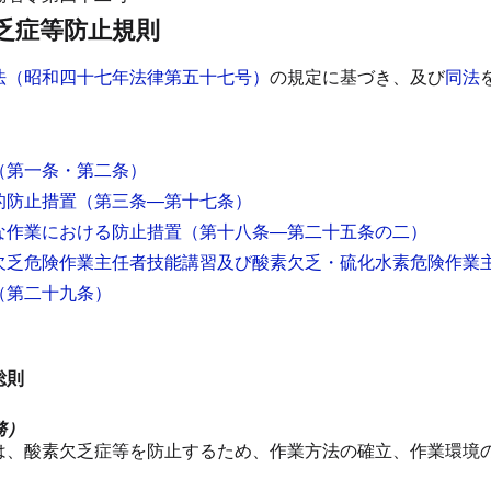
乏症等防止規則
法（昭和四十七年法律第五十七号）
の規定に基づき、及び
同法
（第一条・第二条）
的防止措置
（第三条―第十七条）
な作業における防止措置
（第十八条―第二十五条の二）
欠乏危険作業主任者技能講習及び酸素欠乏・硫化水素危険作業
（第二十九条）
総則
務）
は、酸素欠乏症等を防止するため、作業方法の確立、作業環境