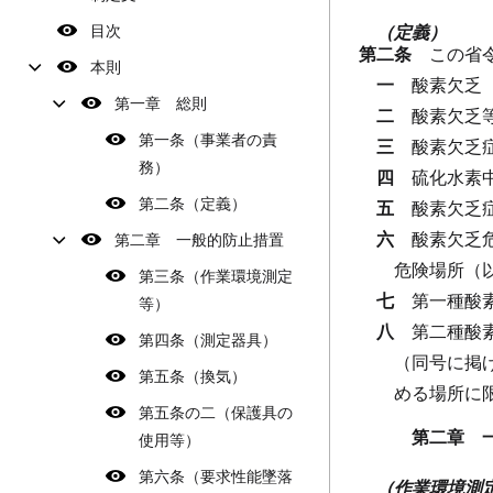
目次
（定義）
第二条
この省
本則
一
酸素欠乏
第一章 総則
二
酸素欠乏
第一条（事業者の責
三
酸素欠乏
務）
四
硫化水素
第二条（定義）
五
酸素欠乏
六
酸素欠乏
第二章 一般的防止措置
危険場所（
第三条（作業環境測定
七
第一種酸
等）
八
第二種酸
第四条（測定器具）
（同号に掲
第五条（換気）
める場所に
第五条の二（保護具の
第二章 
使用等）
第六条（要求性能墜落
（作業環境測