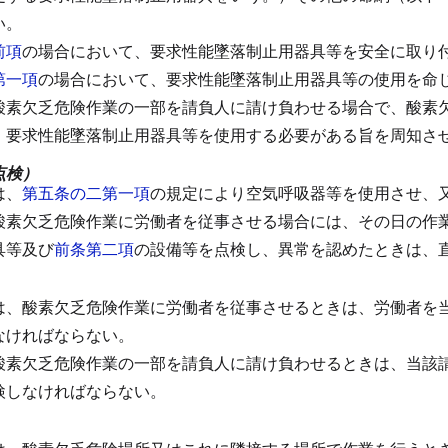
い。
前項
の場合において、要求性能墜落制止用器具等を安全に取り
第一項
の場合において、要求性能墜落制止用器具等の使用を命
酸素欠乏危険作業の一部を請負人に請け負わせる場合で、酸素
、要求性能墜落制止用器具等を使用する必要がある旨を周知さ
点検）
は、
第五条の二第一項
の規定により空気呼吸器等を使用させ、
酸素欠乏危険作業に労働者を従事させる場合には、その日の作
具等及び
前条第二項
の設備等を点検し、異常を認めたときは、
）
は、酸素欠乏危険作業に労働者を従事させるときは、労働者を
なければならない。
酸素欠乏危険作業の一部を請負人に請け負わせるときは、当該
検しなければならない。