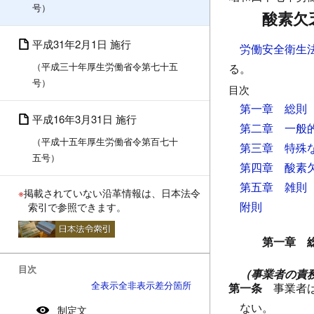
号）
酸素欠
平成31年2月1日 施行
労働安全衛生
（平成三十年厚生労働省令第七十五
る。
号）
目次
第一章 総則
平成16年3月31日 施行
第二章 一般
（平成十五年厚生労働省令第百七十
第三章 特殊
五号）
第四章 酸素
第五章 雑則
※
掲載されていない沿革情報は、日本法令
附則
索引で参照できます。
第一章 
目次
（事業者の責
全表示
全非表示
差分箇所
第一条
事業者
ない。
制定文