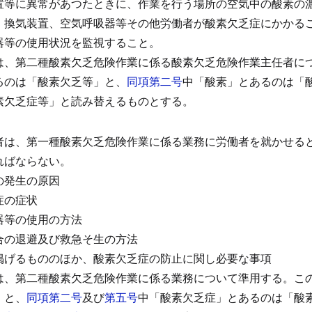
置等に異常があつたときに、作業を行う場所の空気中の酸素の
、換気装置、空気呼吸器等その他労働者が酸素欠乏症にかかる
器等の使用状況を監視すること。
は、第二種酸素欠乏危険作業に係る酸素欠乏危険作業主任者に
るのは「酸素欠乏等」と、
同項第二号
中「酸素」とあるのは「
素欠乏症等」と読み替えるものとする。
）
者は、第一種酸素欠乏危険作業に係る業務に労働者を就かせる
ればならない。
の発生の原因
症の症状
器等の使用の方法
合の退避及び救急そ生の方法
掲げるもののほか、酸素欠乏症の防止に関し必要な事項
は、第二種酸素欠乏危険作業に係る業務について準用する。
こ
」と、
同項第二号
及び
第五号
中「酸素欠乏症」とあるのは「酸