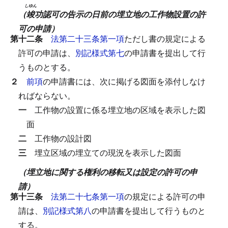
しゆん
（
竣
功認可の告示の日前の埋立地の工作物設置の許
可の申請）
第十二条
法第二十三条第一項
ただし書の規定による
許可の申請は、
別記様式第七
の申請書を提出して行
うものとする。
２
前項
の申請書には、次に掲げる図面を添付しなけ
ればならない。
一
工作物の設置に係る埋立地の区域を表示した図
面
二
工作物の設計図
三
埋立区域の埋立ての現況を表示した図面
（埋立地に関する権利の移転又は設定の許可の申
請）
第十三条
法第二十七条第一項
の規定による許可の申
請は、
別記様式第八
の申請書を提出して行うものと
する。