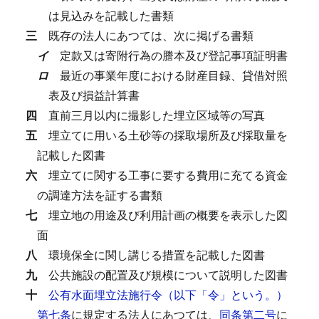
は見込みを記載した書類
三
既存の法人にあつては、次に掲げる書類
イ
定款又は寄附行為の謄本及び登記事項証明書
ロ
最近の事業年度における財産目録、貸借対照
表及び損益計算書
四
直前三月以内に撮影した埋立区域等の写真
五
埋立てに用いる土砂等の採取場所及び採取量を
記載した図書
六
埋立てに関する工事に要する費用に充てる資金
の調達方法を証する書類
七
埋立地の用途及び利用計画の概要を表示した図
面
八
環境保全に関し講じる措置を記載した図書
九
公共施設の配置及び規模について説明した図書
十
公有水面埋立法施行令（以下「令」という。）
第七条
に規定する法人にあつては、
同条第二号
に