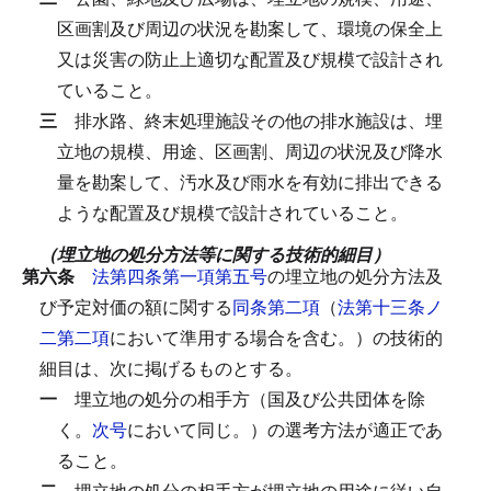
区画割及び周辺の状況を勘案して、環境の保全上
又は災害の防止上適切な配置及び規模で設計され
ていること。
三
排水路、終末処理施設その他の排水施設は、埋
立地の規模、用途、区画割、周辺の状況及び降水
量を勘案して、汚水及び雨水を有効に排出できる
ような配置及び規模で設計されていること。
（埋立地の処分方法等に関する技術的細目）
第六条
法第四条第一項第五号
の埋立地の処分方法及
び予定対価の額に関する
同条第二項
（
法第十三条ノ
二第二項
において準用する場合を含む。）の技術的
細目は、次に掲げるものとする。
一
埋立地の処分の相手方（国及び公共団体を除
く。
次号
において同じ。）の選考方法が適正であ
ること。
二
埋立地の処分の相手方が埋立地の用途に従い自