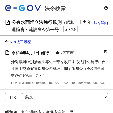
法令検索
公有水面埋立法施行規則
（昭和四十九年
法令詳細
運輸省・建設省令第一号）
法令改正履歴
現在施行
令和4年4月1日 施行
沖縄振興特別措置法等の一部を改正する法律の施行に伴
う国土交通省関係省令の整理に関する省令
（令和四年国土
交通省令第三十九号）
Law RevisionID:349M50004800001_20220401_504M60000800039
目次
昭和四十九年運輸省・建設省令第一号