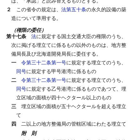
は、「承認」と読み替えるものとする。
２
この省令の規定は、
法第五十条
の永久的設備の築
造について準用する。
（権限の委任）
第十七条
法
に規定する国土交通大臣の権限のうち、
次に掲げる埋立てに係るもの以外のものは、地方整
備局長及び北海道開発局長に委任する。
一
令第三十二条第一号
に規定する埋立てのうち、
同号
に規定する甲号港湾に係るもの
二
令第三十二条第一号
に規定する埋立てのうち、
同号
に規定する乙号港湾に係るものであつて、埋
立区域の面積が四十ヘクタール以上のもの
三
埋立区域の面積が五十ヘクタールを超える埋立
て
四
二以上の地方整備局の管轄区域にわたる埋立て
附 則