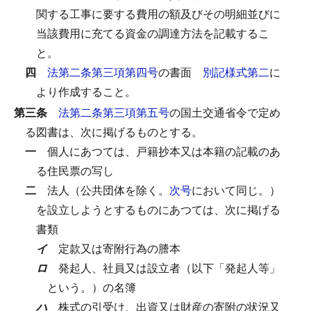
関する工事に要する費用の額及びその明細並びに
当該費用に充てる資金の調達方法を記載するこ
と。
四
法第二条第三項第四号
の書面
別記様式第二
に
より作成すること。
第三条
法第二条第三項第五号
の国土交通省令で定め
る図書は、次に掲げるものとする。
一
個人にあつては、戸籍抄本又は本籍の記載のあ
る住民票の写し
二
法人（公共団体を除く。
次号
において同じ。）
を設立しようとするものにあつては、次に掲げる
書類
イ
定款又は寄附行為の謄本
ロ
発起人、社員又は設立者（以下「発起人等」
という。）の名簿
ハ
株式の引受け、出資又は財産の寄附の状況又