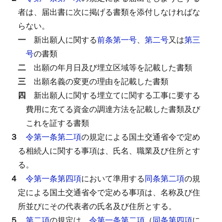
者は、届出書に次に掲げる書類を添付しなければな
らない。
一
新出願人に関する
前条第一号
、
第二号
又は
第三
号
の書類
二
出願の年月日及び埋立区域等を記載した書類
三
出願名義の変更の理由を記載した書類
四
新出願人に関する埋立てに関する工事に要する
費用に充てる資金の調達方法を記載した書類及び
これを証する書類
３
令第一条第二項
の規定による国土交通省令で定め
る相続人に関する事項は、氏名、職業及び住所とす
る。
４
令第一条第四項
において準用する
同条第二項
の規
定による国土交通省令で定める事項は、名称及び住
所並びにその代表者の氏名及び住所とする。
５
第二項
の規定は、
令第一条第二項
（
同条第四項
に