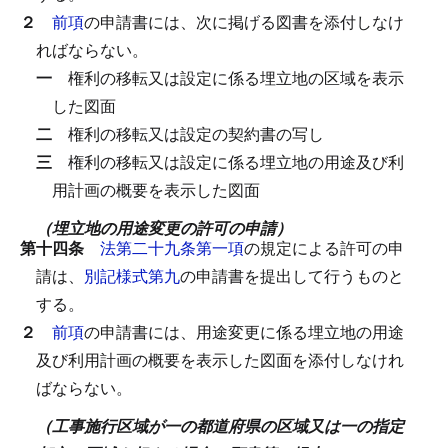
２
前項
の申請書には、次に掲げる図書を添付しなけ
ればならない。
一
権利の移転又は設定に係る埋立地の区域を表示
した図面
二
権利の移転又は設定の契約書の写し
三
権利の移転又は設定に係る埋立地の用途及び利
用計画の概要を表示した図面
（埋立地の用途変更の許可の申請）
第十四条
法第二十九条第一項
の規定による許可の申
請は、
別記様式第九
の申請書を提出して行うものと
する。
２
前項
の申請書には、用途変更に係る埋立地の用途
及び利用計画の概要を表示した図面を添付しなけれ
ばならない。
（工事施行区域が一の都道府県の区域又は一の指定