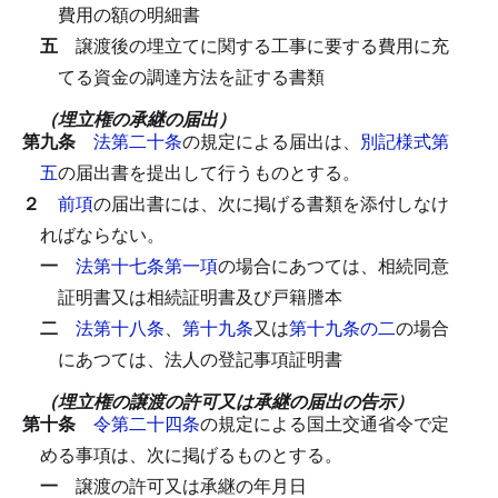
費用の額の明細書
五
譲渡後の埋立てに関する工事に要する費用に充
てる資金の調達方法を証する書類
（埋立権の承継の届出）
第九条
法第二十条
の規定による届出は、
別記様式第
五
の届出書を提出して行うものとする。
２
前項
の届出書には、次に掲げる書類を添付しなけ
ればならない。
一
法第十七条第一項
の場合にあつては、相続同意
証明書又は相続証明書及び戸籍謄本
二
法第十八条
、
第十九条
又は
第十九条の二
の場合
にあつては、法人の登記事項証明書
（埋立権の譲渡の許可又は承継の届出の告示）
第十条
令第二十四条
の規定による国土交通省令で定
める事項は、次に掲げるものとする。
一
譲渡の許可又は承継の年月日