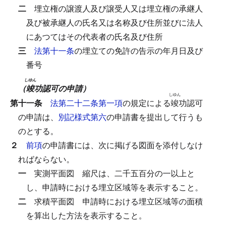
二
埋立権の譲渡人及び譲受人又は埋立権の承継人
及び被承継人の氏名又は名称及び住所並びに法人
にあつてはその代表者の氏名及び住所
三
法第十一条
の埋立ての免許の告示の年月日及び
番号
しゆん
（
竣
功認可の申請）
しゆん
第十一条
法第二十二条第一項
の規定による
竣
功認可
の申請は、
別記様式第六
の申請書を提出して行うも
のとする。
２
前項
の申請書には、次に掲げる図面を添付しなけ
ればならない。
一
実測平面図
縮尺は、二千五百分の一以上と
し、申請時における埋立区域等を表示すること。
二
求積平面図
申請時における埋立区域等の面積
を算出した方法を表示すること。