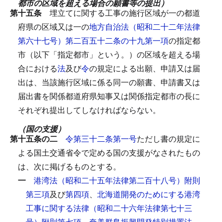
都市の区域を超える場合の願書等の提出）
第十五条
埋立てに関する工事の施行区域が一の都道
府県の区域又は一の
地方自治法（昭和二十二年法律
第六十七号）第二百五十二条の十九第一項
の指定都
市（以下「指定都市」という。）の区域を超える場
合における
法
及び
令
の規定による出願、申請又は届
出は、当該施行区域に係る同一の願書、申請書又は
届出書を関係都道府県知事又は関係指定都市の長に
それぞれ提出してしなければならない。
（国の支援）
第十五条の二
令第三十二条第一号
ただし書の規定に
よる国土交通省令で定める国の支援がなされたもの
は、次に掲げるものとする。
一
港湾法（昭和二十五年法律第二百十八号）附則
第三項
及び
第四項
、
北海道開発のためにする港湾
工事に関する法律（昭和二十六年法律第七十三
号）附則第七項
、
奄美群島振興開発特別措置法