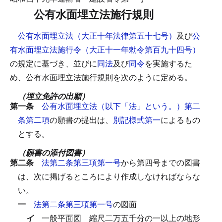
公有水面埋立法施行規則
公有水面埋立法（大正十年法律第五十七号）
及び
公
有水面埋立法施行令（大正十一年勅令第百九十四号）
の規定に基づき、並びに
同法
及び
同令
を実施するた
め、公有水面埋立法施行規則を次のように定める。
（埋立免許の出願）
第一条
公有水面埋立法（以下「法」という。）第二
条第二項
の願書の提出は、
別記様式第一
によるもの
とする。
（願書の添付図書）
第二条
法第二条第三項第一号
から第四号までの図書
は、次に掲げるところにより作成しなければならな
い。
一
法第二条第三項第一号
の図面
イ
一般平面図
縮尺二万五千分の一以上の地形