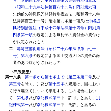
（昭和二十九年法律第百八十九号）附則第六項
、
失効前の沖縄振興開発特別措置法（昭和四十六年
法律第百三十一号）附則第九条第一項又は
沖縄振
興特別措置法（平成十四年法律第十四号）附則第
四条第一項
の規定による無利子の貸付金の貸付け
が決定されたもの
二
港湾整備促進法（昭和二十八年法律第百七十
号）第六条
の規定による国土交通大臣の資金の融
通のあつ旋がなされたもの
（準用規定）
第十六条
第一条から第七条まで
（
第三条第二号
及び
第三号
を除く。）及び
第十五条
の規定は、国におい
て行う埋立てについて準用する。
この場合におい
て、
第七条
及び
別記様式第三
中「許可」とあり、
別
記様式第一
及び
別記様式第三
中「免許」とあるの