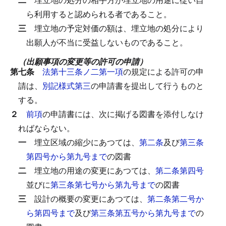
ら利用すると認められる者であること。
三
埋立地の予定対価の額は、埋立地の処分により
出願人が不当に受益しないものであること。
（出願事項の変更等の許可の申請）
第七条
法第十三条ノ二第一項
の規定による許可の申
請は、
別記様式第三
の申請書を提出して行うものと
する。
２
前項
の申請書には、次に掲げる図書を添付しなけ
ればならない。
一
埋立区域の縮少にあつては、
第二条
及び
第三条
第四号から第九号まで
の図書
二
埋立地の用途の変更にあつては、
第二条第四号
並びに
第三条第七号から第九号まで
の図書
三
設計の概要の変更にあつては、
第二条第二号か
ら第四号まで
及び
第三条第五号から第九号まで
の