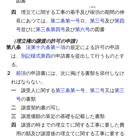
図書
しゆん
四
埋立てに関する工事の着手及び
竣
功の期間の伸
長にあつては、
第二条第一号
ロ、
第三号
及び
第四
号
並びに
第三条第四号
及び
第六号
の図書
（埋立権の譲渡の許可の申請）
第八条
法第十六条第一項
の規定による許可の申請
は、
別記様式第四
の申請書を提出して行うものとす
る。
２
前項
の申請書には、次に掲げる書類を添付しなけ
ればならない。
一
譲受人に関する
第三条第一号
、
第二号
又は
第三
号
の書類
二
譲渡契約書の写し
三
譲渡価額の算定の基礎を記載した書類
四
譲渡の時までの埋立てに関する工事に要した費
用の額及び譲渡後の埋立てに関する工事に要する