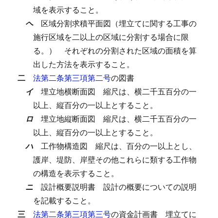
域を表示すること。
ヘ
区域分割求積平面図（埋立てに関する工事の
施行区域を二以上の区域に分割する場合に限
る。）
それぞれの分割された区域の面積を算
出した方法を表示すること。
二
法第二条第三項第二号
の図書
イ
埋立地横断面図
縮尺は、横二千五百分の一
以上、縦百分の一以上とすること。
ロ
埋立地縦断面図
縮尺は、横二千五百分の一
以上、縦百分の一以上とすること。
ハ
工作物構造図
縮尺は、百分の一以上とし、
護岸、堤防、岸壁その他これらに類する工作物
の構造を表示すること。
ニ
設計概要説明書
設計の概要についての説明
を記載すること。
三
法第二条第三項第三号
の資金計画書
埋立てに