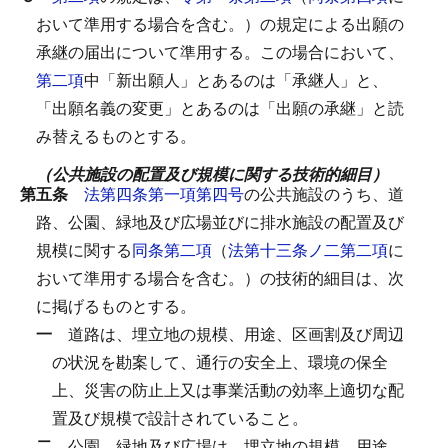
おいて準用する場合を含む。）の規定による出願の
承継の届出について準用する。
この場合において、
第二項
中「新出願人」とあるのは「承継人」と、
「出願名義の変更」とあるのは「出願の承継」と読
み替えるものとする。
（公共施設の配置及び規模に関する技術的細目）
第五条
法第四条第一項第四号
の公共施設のうち、道
路、公園、緑地及び広場並びに排水施設の配置及び
規模に関する
同条第二項
（
法第十三条ノ二第二項
に
おいて準用する場合を含む。）の技術的細目は、次
に掲げるものとする。
一
道路は、埋立地の規模、用途、区画割及び周辺
の状況を勘案して、通行の安全上、環境の保全
上、災害の防止上又は事業活動の効率上適切な配
置及び規模で設計されていること。
二
公園、緑地及び広場は、埋立地の規模、用途、