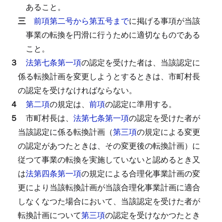
あること。
三
前項第二号から第五号まで
に掲げる事項が当該
事業の転換を円滑に行うために適切なものである
こと。
３
法第七条第一項
の認定を受けた者は、当該認定に
係る転換計画を変更しようとするときは、市町村長
の認定を受けなければならない。
４
第二項
の規定は、
前項
の認定に準用する。
５
市町村長は、
法第七条第一項
の認定を受けた者が
当該認定に係る転換計画（
第三項
の規定による変更
の認定があつたときは、その変更後の転換計画）に
従つて事業の転換を実施していないと認めるとき又
は
法第四条第一項
の規定による合理化事業計画の変
更により当該転換計画が当該合理化事業計画に適合
しなくなつた場合において、当該認定を受けた者が
転換計画について
第三項
の認定を受けなかつたとき