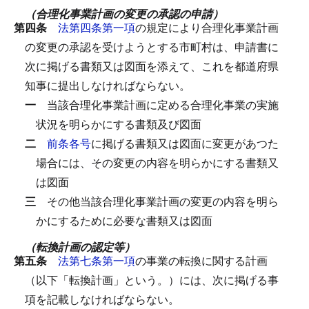
（合理化事業計画の変更の承認の申請）
第四条
法第四条第一項
の規定により合理化事業計画
の変更の承認を受けようとする市町村は、申請書に
次に掲げる書類又は図面を添えて、これを都道府県
知事に提出しなければならない。
一
当該合理化事業計画に定める合理化事業の実施
状況を明らかにする書類及び図面
二
前条各号
に掲げる書類又は図面に変更があつた
場合には、その変更の内容を明らかにする書類又
は図面
三
その他当該合理化事業計画の変更の内容を明ら
かにするために必要な書類又は図面
（転換計画の認定等）
第五条
法第七条第一項
の事業の転換に関する計画
（以下「転換計画」という。）には、次に掲げる事
項を記載しなければならない。