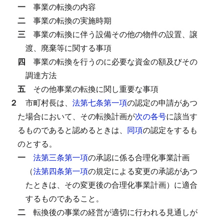
一
事業の転換の内容
二
事業の転換の実施時期
三
事業の転換に伴う設備その他の物件の設置、譲
渡、廃棄等に関する事項
四
事業の転換を行うのに必要な資金の額及びその
調達方法
五
その他事業の転換に関し重要な事項
２
市町村長は、
法第七条第一項
の認定の申請があつ
た場合において、その転換計画が
次の各号
に該当す
るものであると認めるときは、
同項
の認定をするも
のとする。
一
法第三条第一項
の承認に係る合理化事業計画
（
法第四条第一項
の規定による変更の承認があつ
たときは、その変更後の合理化事業計画）に適合
するものであること。
二
転換後の事業の経営が適切に行われる見通しが