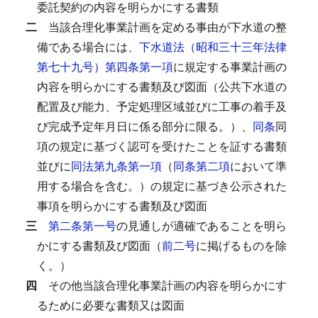
委託契約の内容を明らかにする書類
二
当該合理化事業計画を定める事由が下水道の整
備である場合には、
下水道法（昭和三十三年法律
第七十九号）第四条第一項
に規定する事業計画の
内容を明らかにする書類及び図面（公共下水道の
配置及び能力、予定処理区域並びに工事の着手及
び完成予定年月日に係る部分に限る。）、
同条
同
項の規定に基づく認可を受けたことを証する書類
並びに
同法第九条第一項
（
同条第二項
において準
用する場合を含む。）の規定に基づき公示された
事項を明らかにする書類及び図面
三
第二条第一号
の見通しが適確であることを明ら
かにする書類及び図面（
前二号
に掲げるものを除
く。）
四
その他当該合理化事業計画の内容を明らかにす
るために必要な書類又は図面