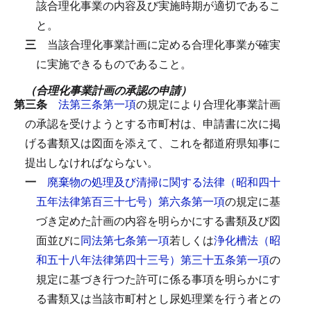
該合理化事業の内容及び実施時期が適切であるこ
と。
三
当該合理化事業計画に定める合理化事業が確実
に実施できるものであること。
（合理化事業計画の承認の申請）
第三条
法第三条第一項
の規定により合理化事業計画
の承認を受けようとする市町村は、申請書に次に掲
げる書類又は図面を添えて、これを都道府県知事に
提出しなければならない。
一
廃棄物の処理及び清掃に関する法律（昭和四十
五年法律第百三十七号）第六条第一項
の規定に基
づき定めた計画の内容を明らかにする書類及び図
面並びに
同法第七条第一項
若しくは
浄化槽法（昭
和五十八年法律第四十三号）第三十五条第一項
の
規定に基づき行つた許可に係る事項を明らかにす
る書類又は当該市町村とし尿処理業を行う者との