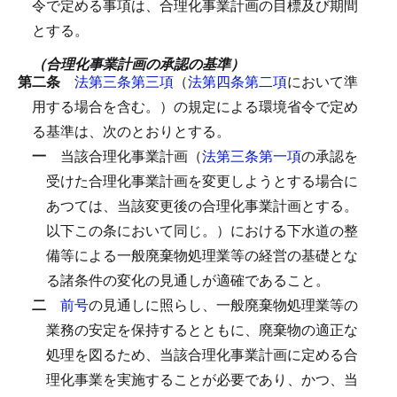
令で定める事項は、合理化事業計画の目標及び期間
とする。
（合理化事業計画の承認の基準）
第二条
法第三条第三項
（
法第四条第二項
において準
用する場合を含む。）の規定による環境省令で定め
る基準は、次のとおりとする。
一
当該合理化事業計画（
法第三条第一項
の承認を
受けた合理化事業計画を変更しようとする場合に
あつては、当該変更後の合理化事業計画とする。
以下この条において同じ。）における下水道の整
備等による一般廃棄物処理業等の経営の基礎とな
る諸条件の変化の見通しが適確であること。
二
前号
の見通しに照らし、一般廃棄物処理業等の
業務の安定を保持するとともに、廃棄物の適正な
処理を図るため、当該合理化事業計画に定める合
理化事業を実施することが必要であり、かつ、当