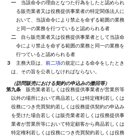
一
当該命令の理由となつた行為をしたと認められ
る販売業者又は役務提供事業者の特定関係法人に
おいて、当該命令により禁止を命ずる範囲の業務
と同一の業務を行つていると認められる者
二
自ら販売業者又は役務提供事業者として当該命
令により禁止を命ずる範囲の業務と同一の業務を
行つていると認められる者
３
主務大臣は、
前二項
の規定による命令をしたとき
は、その旨を公表しなければならない。
（訪問販売における契約の申込みの撤回等）
第九条
販売業者若しくは役務提供事業者が営業所等
以外の場所において商品若しくは特定権利若しくは
役務につき売買契約若しくは役務提供契約の申込み
を受けた場合若しくは販売業者若しくは役務提供事
業者が営業所等において特定顧客から商品若しくは
特定権利若しくは役務につき売買契約若しくは役務