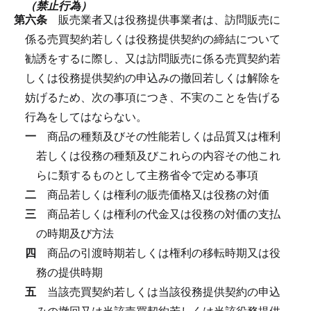
（禁止行為）
第六条
販売業者又は役務提供事業者は、訪問販売に
係る売買契約若しくは役務提供契約の締結について
勧誘をするに際し、又は訪問販売に係る売買契約若
しくは役務提供契約の申込みの撤回若しくは解除を
妨げるため、次の事項につき、不実のことを告げる
行為をしてはならない。
一
商品の種類及びその性能若しくは品質又は権利
若しくは役務の種類及びこれらの内容その他これ
らに類するものとして主務省令で定める事項
二
商品若しくは権利の販売価格又は役務の対価
三
商品若しくは権利の代金又は役務の対価の支払
の時期及び方法
四
商品の引渡時期若しくは権利の移転時期又は役
務の提供時期
五
当該売買契約若しくは当該役務提供契約の申込
みの撤回又は当該売買契約若しくは当該役務提供