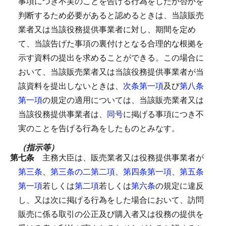
事項につき不実のことを告げる行為をしたか否かを
判断するため必要があると認めるときは、当該販売
業者又は当該役務提供事業者に対し、期間を定め
て、当該告げた事項の裏付けとなる合理的な根拠を
示す資料の提出を求めることができる。
この場合に
おいて、当該販売業者又は当該役務提供事業者が当
該資料を提出しないときは、
次条第一項
及び
第八条
第一項
の規定の適用については、当該販売業者又は
当該役務提供事業者は、
同号
に掲げる事項につき不
実のことを告げる行為をしたものとみなす。
（指示等）
第七条
主務大臣は、販売業者又は役務提供事業者が
第三条
、
第三条の二第二項
、
第四条第一項
、
第五条
第一項
若しくは
第二項
若しくは
第六条
の規定に違反
し、又は次に掲げる行為をした場合において、訪問
販売に係る取引の公正及び購入者又は役務の提供を