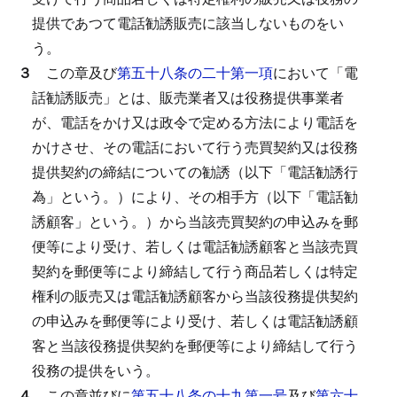
提供であつて電話勧誘販売に該当しないものをい
う。
３
この章及び
第五十八条の二十第一項
において「電
話勧誘販売」とは、販売業者又は役務提供事業者
が、電話をかけ又は政令で定める方法により電話を
かけさせ、その電話において行う売買契約又は役務
提供契約の締結についての勧誘（以下「電話勧誘行
為」という。）により、その相手方（以下「電話勧
誘顧客」という。）から当該売買契約の申込みを郵
便等により受け、若しくは電話勧誘顧客と当該売買
契約を郵便等により締結して行う商品若しくは特定
権利の販売又は電話勧誘顧客から当該役務提供契約
の申込みを郵便等により受け、若しくは電話勧誘顧
客と当該役務提供契約を郵便等により締結して行う
役務の提供をいう。
４
この章並びに
第五十八条の十九第一号
及び
第六十