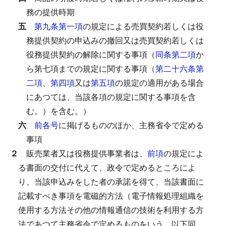
務の提供時期
五
第九条第一項
の規定による売買契約若しくは役
務提供契約の申込みの撤回又は売買契約若しくは
役務提供契約の解除に関する事項（
同条第二項
か
ら第七項までの規定に関する事項（
第二十六条第
二項
、
第四項
又は
第五項
の規定の適用がある場合
にあつては、当該各項の規定に関する事項を含
む。）を含む。）
六
前各号
に掲げるもののほか、主務省令で定める
事項
２
販売業者又は役務提供事業者は、
前項
の規定によ
る書面の交付に代えて、政令で定めるところによ
り、当該申込みをした者の承諾を得て、当該書面に
記載すべき事項を電磁的方法（電子情報処理組織を
使用する方法その他の情報通信の技術を利用する方
法であつて主務省令で定めるものをいう。以下同