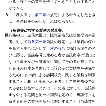
いる当該同一の業務を停止すべきことを命ずること
ができる。
３
主務大臣は、
前二項
の規定による命令をしたとき
は、その旨を公表しなければならない。
（役員等に対する業務の禁止等）
第八条の二
主務大臣は、販売業者又は役務提供事業
者に対して
前条第一項
前段の規定により業務の停止
を命ずる場合において、
次の各号
に掲げる場合の区
分に応じ、当該各号に定める者が当該命令の理由と
なつた事実及び当該事実に関してその者が有してい
た責任の程度を考慮して当該命令の実効性を確保す
るためにその者による訪問販売に関する業務を制限
することが相当と認められる者として主務省令で定
める者に該当するときは、その者に対して、当該停
止を命ずる期間と同一の期間を定めて、当該停止を
命ずる範囲の業務を新たに開始すること（当該業務