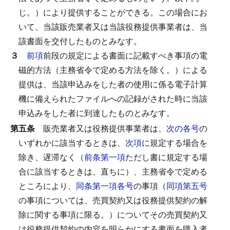
じ。）により提供することができる。
この場合にお
いて、当該販売業者又は当該役務提供事業者は、当
該書面を交付したものとみなす。
３
前項
前段の規定による書面に記載すべき事項の電
磁的方法（主務省令で定める方法を除く。）による
提供は、当該申込みをした者の使用に係る電子計算
機に備えられたファイルへの記録がされた時に当該
申込みをした者に到達したものとみなす。
第五条
販売業者又は役務提供事業者は、
次の各号
の
いずれかに該当するときは、
次項
に規定する場合を
除き、遅滞なく（
前条第一項
ただし書に規定する場
合に該当するときは、直ちに）、主務省令で定める
ところにより、
同条第一項各号
の事項（
同項第五号
の事項については、売買契約又は役務提供契約の解
除に関する事項に限る。）についてその売買契約又
は役務提供契約の内容を明らかにする書面を購入者