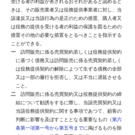
受ける者の利益が害されるおそれがあると認めると
きは、その販売業者又は役務提供事業者に対し、当
該違反又は当該行為の是正のための措置、購入者又
は役務の提供を受ける者の利益の保護を図るための
措置その他の必要な措置をとるべきことを指示する
ことができる。
一
訪問販売に係る売買契約若しくは役務提供契約
に基づく債務又は訪問販売に係る売買契約若しく
は役務提供契約の解除によつて生ずる債務の全部
又は一部の履行を拒否し、又は不当に遅延させる
こと。
二
訪問販売に係る売買契約又は役務提供契約の締
結について勧誘をするに際し、当該売買契約又は
当該役務提供契約に関する事項であつて、顧客の
判断に影響を及ぼすこととなる重要なもの（
第六
条第一項第一号から第五号まで
に掲げるものを除