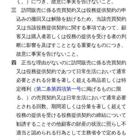
く。）につき、故意に事実を告げないこと。
三
訪問販売に係る売買契約又は役務提供契約の申
込みの撤回又は解除を妨げるため、当該売買契約
又は当該役務提供契約に関する事項であつて、顧
客又は購入者若しくは役務の提供を受ける者の判
断に影響を及ぼすこととなる重要なものにつき、
故意に事実を告げないこと。
四
正当な理由がないのに訪問販売に係る売買契約
又は役務提供契約であつて日常生活において通常
必要とされる分量を著しく超える商品若しくは特
定権利（
第二条第四項第一号
に掲げるものに限
る。）の売買契約又は日常生活において通常必要
とされる回数、期間若しくは分量を著しく超えて
役務の提供を受ける役務提供契約の締結について
勧誘することその他顧客の財産の状況に照らし不
適当と認められる行為として主務省令で定めるも