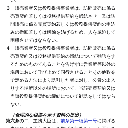
３
販売業者又は役務提供事業者は、訪問販売に係る
売買契約若しくは役務提供契約を締結させ、又は訪
問販売に係る売買契約若しくは役務提供契約の申込
みの撤回若しくは解除を妨げるため、人を威迫して
困惑させてはならない。
４
販売業者又は役務提供事業者は、訪問販売に係る
売買契約又は役務提供契約の締結について勧誘をす
るためのものであることを告げずに営業所等以外の
場所において呼び止めて同行させることその他政令
で定める方法により誘引した者に対し、公衆の出入
りする場所以外の場所において、当該売買契約又は
当該役務提供契約の締結について勧誘をしてはなら
ない。
（合理的な根拠を示す資料の提出）
第六条の二
主務大臣は、
前条第一項第一号
に掲げる