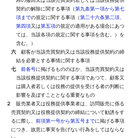
契約の解除に関する事項（
第九条第一項から第七
項まで
の規定に関する事項（
第二十六条第二項
、
第四項
又は
第五項
の規定の適用がある場合にあつ
ては、当該各項の規定に関する事項を含む。）を
含む。）
六
顧客が当該売買契約又は当該役務提供契約の締
結を必要とする事情に関する事項
七
前各号
に掲げるもののほか、当該売買契約又は
当該役務提供契約に関する事項であつて、顧客又
は購入者若しくは役務の提供を受ける者の判断に
影響を及ぼすこととなる重要なもの
２
販売業者又は役務提供事業者は、訪問販売に係る
売買契約又は役務提供契約の締結について勧誘をす
るに際し、
前項第一号から第五号まで
に掲げる事項
につき、故意に事実を告げない行為をしてはならな
い。