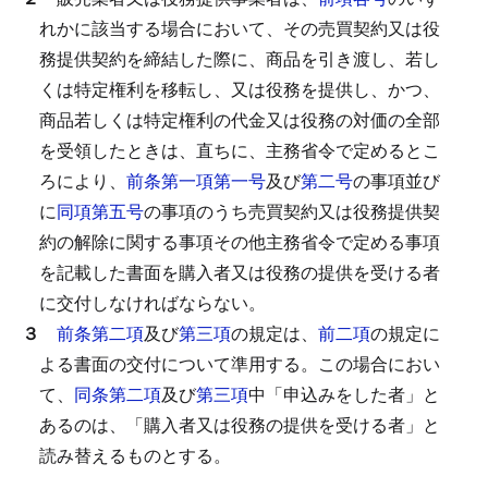
れかに該当する場合において、その売買契約又は役
務提供契約を締結した際に、商品を引き渡し、若し
くは特定権利を移転し、又は役務を提供し、かつ、
商品若しくは特定権利の代金又は役務の対価の全部
を受領したときは、直ちに、主務省令で定めるとこ
ろにより、
前条第一項第一号
及び
第二号
の事項並び
に
同項第五号
の事項のうち売買契約又は役務提供契
約の解除に関する事項その他主務省令で定める事項
を記載した書面を購入者又は役務の提供を受ける者
に交付しなければならない。
３
前条第二項
及び
第三項
の規定は、
前二項
の規定に
よる書面の交付について準用する。
この場合におい
て、
同条第二項
及び
第三項
中「申込みをした者」と
あるのは、「購入者又は役務の提供を受ける者」と
読み替えるものとする。