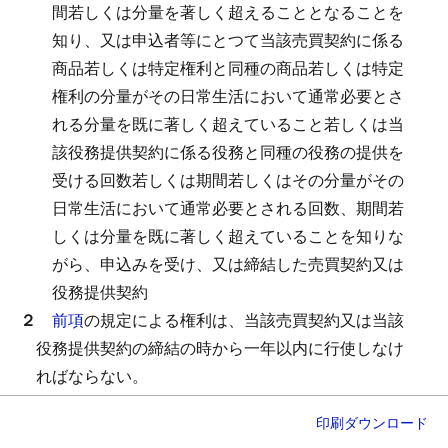
間若しくは分量を著しく超えることとなることを
知り、又は申込者等にとつて当該売買契約に係る
商品若しくは特定権利と同種の商品若しくは特定
権利の分量がその日常生活において通常必要とさ
れる分量を既に著しく超えていること若しくは当
該役務提供契約に係る役務と同種の役務の提供を
受ける回数若しくは期間若しくはその分量がその
日常生活において通常必要とされる回数、期間若
しくは分量を既に著しく超えていることを知りな
がら、申込みを受け、又は締結した売買契約又は
役務提供契約
２
前項
の規定による権利は、当該売買契約又は当該
役務提供契約の締結の時から一年以内に行使しなけ
ればならない。
３
前条第三項から第八項まで
の規定は、
第一項
の規
印刷
ダウンロード
定による申込みの撤回等について準用する。
この場