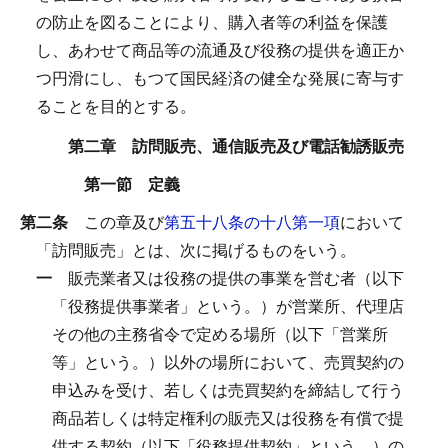
の防止を図ることにより、購入者等の利益を保護
し、あわせて商品等の流通及び役務の提供を適正か
つ円滑にし、もつて国民経済の健全な発展に寄与す
ることを目的とする。
第二章 訪問販売、通信販売及び電話勧誘販売
第一節 定義
第二条
この章及び
第五十八条の十八第一項
において
「訪問販売」とは、次に掲げるものをいう。
一
販売業者又は役務の提供の事業を営む者（以下
「役務提供事業者」という。）が営業所、代理店
その他の主務省令で定める場所（以下「営業所
等」という。）以外の場所において、売買契約の
申込みを受け、若しくは売買契約を締結して行う
商品若しくは特定権利の販売又は役務を有償で提
供する契約（以下「役務提供契約」という。）の