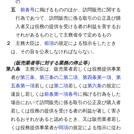
の
五
前各号
に掲げるもののほか、訪問販売に関する
行為であつて、訪問販売に係る取引の公正及び購
入者又は役務の提供を受ける者の利益を害するお
それがあるものとして主務省令で定めるもの
２
主務大臣は、
前項
の規定による指示をしたとき
は、その旨を公表しなければならない。
（販売業者等に対する業務の停止等）
第八条
主務大臣は、販売業者若しくは役務提供事業
者が
第三条
、
第三条の二第二項
、
第四条第一項
、
第
五条第一項
若しくは
第二項
若しくは
第六条
の規定に
違反し若しくは
前条第一項各号
に掲げる行為をした
場合において訪問販売に係る取引の公正及び購入者
若しくは役務の提供を受ける者の利益が著しく害さ
れるおそれがあると認めるとき、又は販売業者若し
くは役務提供事業者が
同項
の規定による指示に従わ