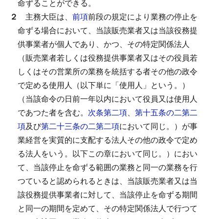
命ずることができる。
２
主務大臣は、
前項
前段の規定により業務の停止を
命ずる場合において、当該販売業者又は当該役務提
供事業者が個人であり、かつ、その特定関係法人
（販売業者若しくは役務提供事業者又はその役員若
しくはその営業所の業務を統括する者その他の政令
で定める使用人（以下単に「使用人」という。）
（当該命令の日前一年以内において役員又は使用人
であつた者を含む。
次条第二項
、
第十五条の二第二
項
及び
第二十三条の二第二項
において同じ。）が事
業経営を実質的に支配する法人その他の政令で定め
る法人をいう。以下この章において同じ。）におい
て、当該停止を命ずる範囲の業務と同一の業務を行
つていると認められるときは、当該販売業者又は当
該役務提供事業者に対して、当該停止を命ずる期間
と同一の期間を定めて、その特定関係法人で行つて