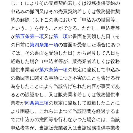
じ。）によりその売買契約若しくは役務提供契約の
申込みの撤回又はその売買契約若しくは役務提供契
約の解除（以下この条において「申込みの撤回等」
という。）を行うことができる。
ただし、申込者等
が
第五条第一項
又は
第二項
の書面を受領した日（そ
の日前に
第四条第一項
の書面を受領した場合にあつ
ては、その書面を受領した日）から起算して八日を
経過した場合（申込者等が、販売業者若しくは役務
提供事業者が
第六条第一項
の規定に違反して申込み
の撤回等に関する事項につき不実のことを告げる行
為をしたことにより当該告げられた内容が事実であ
るとの誤認をし、又は販売業者若しくは役務提供事
業者が
同条第三項
の規定に違反して威迫したことに
より困惑し、これらによつて当該期間を経過するま
でに申込みの撤回等を行わなかつた場合には、当該
申込者等が、当該販売業者又は当該役務提供事業者