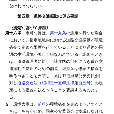
なければならない。
第四章 道路交通振動に係る要請
（測定に基づく要請）
第十六条
市町村長は、
第十九条
の測定を行つた場合
において、指定地域内における道路交通振動が環境
省令で定める限度を超えていることにより道路の周
辺の生活環境が著しく損なわれていると認めるとき
は、道路管理者に対し当該道路の部分につき道路交
通振動の防止のための舗装、維持又は修繕の措置を
執るべきことを要請し、又は都道府県公安委員会に
対し
道路交通法（昭和三十五年法律第百五号）
の規
定による措置を執るべきことを要請するものとす
る。
２
環境大臣は、
前項
の環境省令を定めようとすると
きは、あらかじめ、国家公安委員会に協議しなけれ