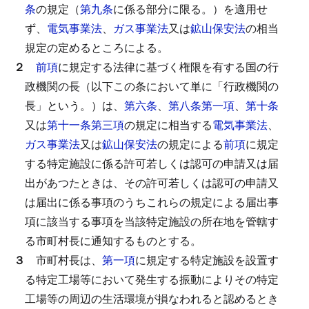
条
の規定（
第九条
に係る部分に限る。）を適用せ
ず、
電気事業法
、
ガス事業法
又は
鉱山保安法
の相当
規定の定めるところによる。
２
前項
に規定する法律に基づく権限を有する国の行
政機関の長（以下この条において単に「行政機関の
長」という。）は、
第六条
、
第八条第一項
、
第十条
又は
第十一条第三項
の規定に相当する
電気事業法
、
ガス事業法
又は
鉱山保安法
の規定による
前項
に規定
する特定施設に係る許可若しくは認可の申請又は届
出があつたときは、その許可若しくは認可の申請又
は届出に係る事項のうちこれらの規定による届出事
項に該当する事項を当該特定施設の所在地を管轄す
る市町村長に通知するものとする。
３
市町村長は、
第一項
に規定する特定施設を設置す
る特定工場等において発生する振動によりその特定
工場等の周辺の生活環境が損なわれると認めるとき