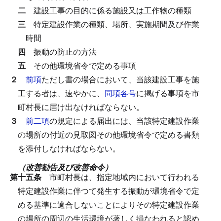
二
建設工事の目的に係る施設又は工作物の種類
三
特定建設作業の種類、場所、実施期間及び作業
時間
四
振動の防止の方法
五
その他環境省令で定める事項
２
前項
ただし書の場合において、当該建設工事を施
工する者は、速やかに、
同項各号
に掲げる事項を市
町村長に届け出なければならない。
３
前二項
の規定による届出には、当該特定建設作業
の場所の付近の見取図その他環境省令で定める書類
を添付しなければならない。
（改善勧告及び改善命令）
第十五条
市町村長は、指定地域内において行われる
特定建設作業に伴つて発生する振動が環境省令で定
める基準に適合しないことによりその特定建設作業
の場所の周辺の生活環境が著しく損なわれると認め