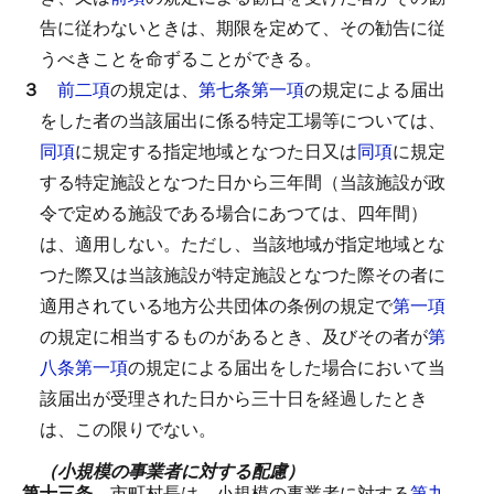
告に従わないときは、期限を定めて、その勧告に従
うべきことを命ずることができる。
３
前二項
の規定は、
第七条第一項
の規定による届出
をした者の当該届出に係る特定工場等については、
同項
に規定する指定地域となつた日又は
同項
に規定
する特定施設となつた日から三年間（当該施設が政
令で定める施設である場合にあつては、四年間）
は、適用しない。
ただし、当該地域が指定地域とな
つた際又は当該施設が特定施設となつた際その者に
適用されている地方公共団体の条例の規定で
第一項
の規定に相当するものがあるとき、及びその者が
第
八条第一項
の規定による届出をした場合において当
該届出が受理された日から三十日を経過したとき
は、この限りでない。
（小規模の事業者に対する配慮）
第十三条
市町村長は、小規模の事業者に対する
第九