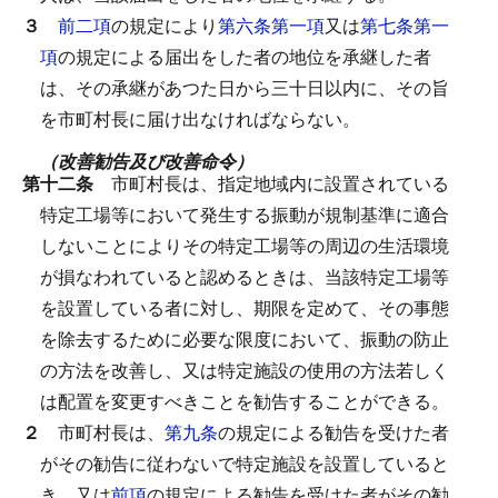
３
前二項
の規定により
第六条第一項
又は
第七条第一
項
の規定による届出をした者の地位を承継した者
は、その承継があつた日から三十日以内に、その旨
を市町村長に届け出なければならない。
（改善勧告及び改善命令）
第十二条
市町村長は、指定地域内に設置されている
特定工場等において発生する振動が規制基準に適合
しないことによりその特定工場等の周辺の生活環境
が損なわれていると認めるときは、当該特定工場等
を設置している者に対し、期限を定めて、その事態
を除去するために必要な限度において、振動の防止
の方法を改善し、又は特定施設の使用の方法若しく
は配置を変更すべきことを勧告することができる。
２
市町村長は、
第九条
の規定による勧告を受けた者
がその勧告に従わないで特定施設を設置していると
き、又は
前項
の規定による勧告を受けた者がその勧