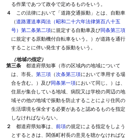
る作業であつて政令で定めるものをいう。
４
この法律において「道路交通振動」とは、自動車
（
道路運送車両法（昭和二十六年法律第百八十五
号）第二条第二項
に規定する自動車及び
同条第三項
に規定する原動機付自転車をいう。）が道路を通行
することに伴い発生する振動をいう。
（地域の指定）
第三条
都道府県知事（市の区域内の地域について
は、市長。
第三項
（
次条第三項
において準用する場
合を含む。）及び
同条第一項
において同じ。）は、
住居が集合している地域、病院又は学校の周辺の地
域その他の地域で振動を防止することにより住民の
生活環境を保全する必要があると認めるものを指定
しなければならない。
２
都道府県知事は、
前項
の規定による指定をしよう
とするときは、関係町村長の意見を聴かなければな