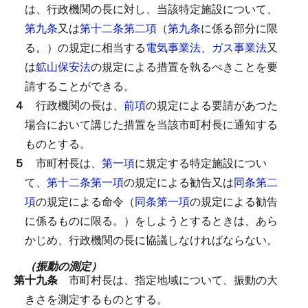
は、行政機関の長に対し、当該特定施設について、
第九条
又は
第十二条第二項
（
第九条
に係る部分に限
る。）の規定に相当する
電気事業法
、
ガス事業法
又
は
鉱山保安法
の規定による措置を執るべきことを要
請することができる。
４
行政機関の長は、
前項
の規定による要請があつた
場合において講じた措置を当該市町村長に通知する
ものとする。
５
市町村長は、
第一項
に規定する特定施設につい
て、
第十二条第一項
の規定による勧告又は
同条第二
項
の規定による命令（
同条第一項
の規定による勧告
に係るものに限る。）をしようとするときは、あら
かじめ、行政機関の長に協議しなければならない。
（振動の測定）
第十九条
市町村長は、指定地域について、振動の大
きさを測定するものとする。