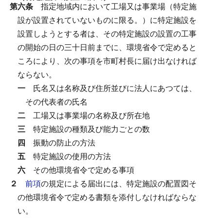
第六条
指定地域内において工場又は事業場（特定施
設が設置されていないものに限る。）に特定施設を
設置しようとする者は、その特定施設の設置の工事
の開始の日の三十日前までに、環境省令で定めると
ころにより、次の事項を市町村長に届け出なければ
ならない。
一
氏名又は名称及び住所並びに法人にあつては、
その代表者の氏名
二
工場又は事業場の名称及び所在地
三
特定施設の種類及び能力ごとの数
四
振動の防止の方法
五
特定施設の使用の方法
六
その他環境省令で定める事項
２
前項
の規定による届出には、特定施設の配置図そ
の他環境省令で定める書類を添付しなければならな
い。