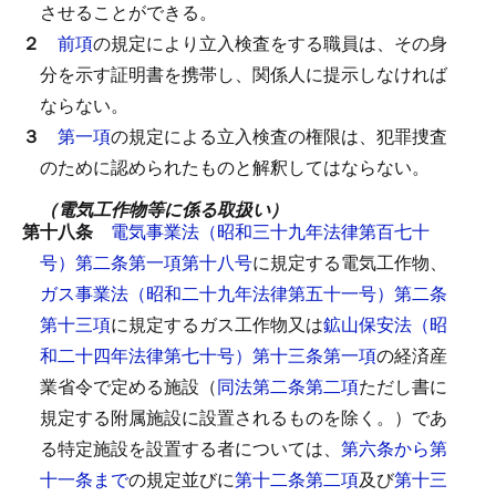
させることができる。
２
前項
の規定により立入検査をする職員は、その身
分を示す証明書を携帯し、関係人に提示しなければ
ならない。
３
第一項
の規定による立入検査の権限は、犯罪捜査
のために認められたものと解釈してはならない。
（電気工作物等に係る取扱い）
第十八条
電気事業法（昭和三十九年法律第百七十
号）第二条第一項第十八号
に規定する電気工作物、
ガス事業法（昭和二十九年法律第五十一号）第二条
第十三項
に規定するガス工作物又は
鉱山保安法（昭
和二十四年法律第七十号）第十三条第一項
の経済産
業省令で定める施設（
同法第二条第二項
ただし書に
規定する附属施設に設置されるものを除く。）であ
る特定施設を設置する者については、
第六条から第
十一条まで
の規定並びに
第十二条第二項
及び
第十三