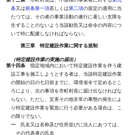
条
又は
前条第一項
若しくは
第二項
の規定の適用に当
たつては、その者の事業活動の遂行に著しい支障を
生ずることのないよう当該勧告又は命令の内容につ
いて特に配慮しなければならない。
第三章 特定建設作業に関する規制
（特定建設作業の実施の届出）
第十四条
指定地域内において特定建設作業を伴う建
設工事を施工しようとする者は、当該特定建設作業
の開始の日の七日前までに、環境省令で定めるとこ
ろにより、次の事項を市町村長に届け出なければな
らない。
ただし、災害その他非常の事態の発生によ
り特定建設作業を緊急に行う必要がある場合は、こ
の限りでない。
一
氏名又は名称及び住所並びに法人にあつては、
その代表者の氏名