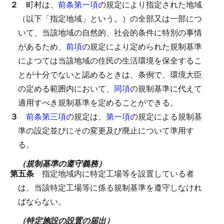
２
町村は、
前条第一項
の規定により指定された地域
（以下「指定地域」という。）の全部又は一部につ
いて、当該地域の自然的、社会的条件に特別の事情
があるため、
前項
の規定により定められた規制基準
によつては当該地域の住民の生活環境を保全するこ
とが十分でないと認めるときは、条例で、環境大臣
の定める範囲内において、
同項
の規制基準に代えて
適用すべき規制基準を定めることができる。
３
前条第三項
の規定は、
第一項
の規定による規制基
準の設定並びにその変更及び廃止について準用す
る。
（規制基準の遵守義務）
第五条
指定地域内に特定工場等を設置している者
は、当該特定工場等に係る規制基準を遵守しなけれ
ばならない。
（特定施設の設置の届出）