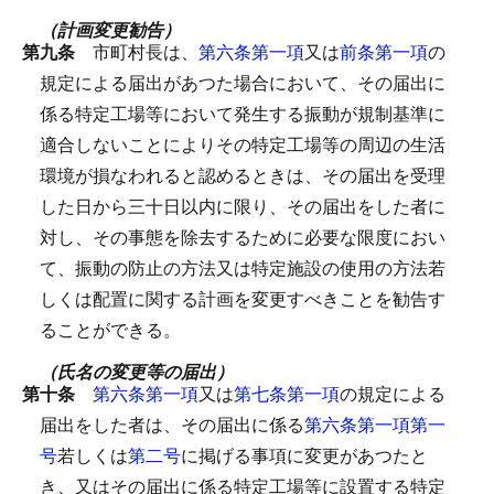
（計画変更勧告）
第九条
市町村長は、
第六条第一項
又は
前条第一項
の
規定による届出があつた場合において、その届出に
係る特定工場等において発生する振動が規制基準に
適合しないことによりその特定工場等の周辺の生活
環境が損なわれると認めるときは、その届出を受理
した日から三十日以内に限り、その届出をした者に
対し、その事態を除去するために必要な限度におい
て、振動の防止の方法又は特定施設の使用の方法若
しくは配置に関する計画を変更すべきことを勧告す
ることができる。
（氏名の変更等の届出）
第十条
第六条第一項
又は
第七条第一項
の規定による
届出をした者は、その届出に係る
第六条第一項第一
号
若しくは
第二号
に掲げる事項に変更があつたと
き、又はその届出に係る特定工場等に設置する特定