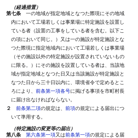
（経過措置）
第七条
一の地域が指定地域となつた際現にその地域
内において工場若しくは事業場に特定施設を設置し
ている者（設置の工事をしている者を含む。以下こ
の項において同じ。）又は一の施設が特定施設とな
つた際現に指定地域内において工場若しくは事業場
（その施設以外の特定施設が設置されていないもの
に限る。）にその施設を設置している者は、当該地
域が指定地域となつた日又は当該施設が特定施設と
なつた日から三十日以内に、環境省令で定めるとこ
ろにより、
前条第一項各号
に掲げる事項を市町村長
に届け出なければならない。
２
前条第二項
の規定は、
前項
の規定による届出につ
いて準用する。
（特定施設の変更等の届出）
第八条
第六条第一項
又は
前条第一項
の規定による届