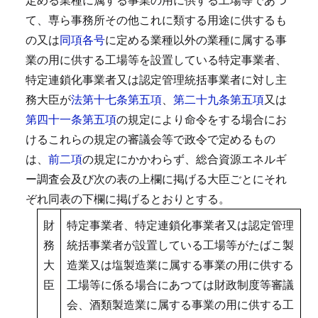
て、専ら事務所その他これに類する用途に供するも
の又は
同項各号
に定める業種以外の業種に属する事
業の用に供する工場等を設置している特定事業者、
特定連鎖化事業者又は認定管理統括事業者に対し主
務大臣が
法第十七条第五項
、
第二十九条第五項
又は
第四十一条第五項
の規定により命令をする場合にお
けるこれらの規定の審議会等で政令で定めるもの
は、
前二項
の規定にかかわらず、総合資源エネルギ
ー調査会及び次の表の上欄に掲げる大臣ごとにそれ
ぞれ同表の下欄に掲げるとおりとする。
財
特定事業者、特定連鎖化事業者又は認定管理
務
統括事業者が設置している工場等がたばこ製
大
造業又は塩製造業に属する事業の用に供する
臣
工場等に係る場合にあつては財政制度等審議
会、酒類製造業に属する事業の用に供する工