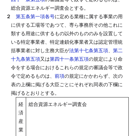
総合資源エネルギー調査会とする。
２
第五条第一項各号
に定める業種に属する事業の用
に供する工場等であつて、専ら事務所その他これに
類する用途に供するもの以外のもののみを設置して
いる特定事業者、特定連鎖化事業者又は認定管理統
括事業者に対し主務大臣が
法第十七条第五項
、
第二
十九条第五項
又は
第四十一条第五項
の規定により命
令をする場合におけるこれらの規定の審議会等で政
令で定めるものは、
前項
の規定にかかわらず、次の
表の上欄に掲げる大臣ごとにそれぞれ同表の下欄に
掲げるとおりとする。
経
総合資源エネルギー調査会
済
産
業