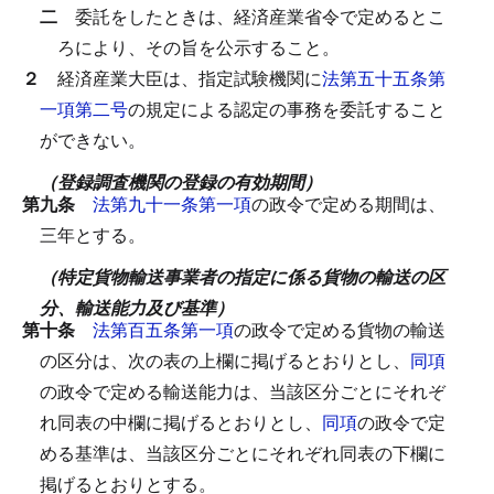
二
委託をしたときは、経済産業省令で定めるとこ
ろにより、その旨を公示すること。
２
経済産業大臣は、指定試験機関に
法第五十五条第
一項第二号
の規定による認定の事務を委託すること
ができない。
（登録調査機関の登録の有効期間）
第九条
法第九十一条第一項
の政令で定める期間は、
三年とする。
（特定貨物輸送事業者の指定に係る貨物の輸送の区
分、輸送能力及び基準）
第十条
法第百五条第一項
の政令で定める貨物の輸送
の区分は、次の表の上欄に掲げるとおりとし、
同項
の政令で定める輸送能力は、当該区分ごとにそれぞ
れ同表の中欄に掲げるとおりとし、
同項
の政令で定
める基準は、当該区分ごとにそれぞれ同表の下欄に
掲げるとおりとする。