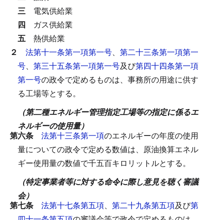
三
電気供給業
四
ガス供給業
五
熱供給業
２
法第十一条第一項第一号
、
第二十三条第一項第一
号
、
第三十五条第一項第一号
及び
第四十四条第一項
第一号
の政令で定めるものは、事務所の用途に供す
る工場等とする。
（第二種エネルギー管理指定工場等の指定に係るエ
ネルギーの使用量）
第六条
法第十三条第一項
のエネルギーの年度の使用
量についての政令で定める数値は、原油換算エネル
ギー使用量の数値で千五百キロリットルとする。
（特定事業者等に対する命令に際し意見を聴く審議
会）
第七条
法第十七条第五項
、
第二十九条第五項
及び
第
四十一条第五項
の審議会等で政令で定めるものは、