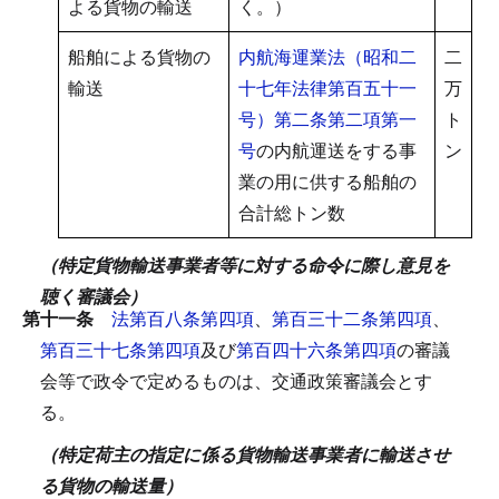
よる貨物の輸送
く。）
船舶による貨物の
内航海運業法（昭和二
二
輸送
十七年法律第百五十一
万
号）第二条第二項第一
ト
号
の内航運送をする事
ン
業の用に供する船舶の
合計総トン数
（特定貨物輸送事業者等に対する命令に際し意見を
聴く審議会）
第十一条
法第百八条第四項
、
第百三十二条第四項
、
第百三十七条第四項
及び
第百四十六条第四項
の審議
会等で政令で定めるものは、交通政策審議会とす
る。
（特定荷主の指定に係る貨物輸送事業者に輸送させ
る貨物の輸送量）