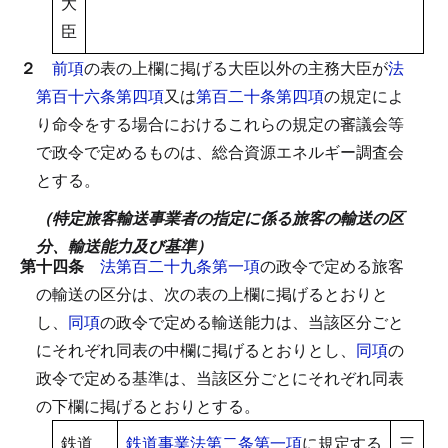
大
臣
２
前項
の表の上欄に掲げる大臣以外の主務大臣が
法
第百十六条第四項
又は
第百二十条第四項
の規定によ
り命令をする場合におけるこれらの規定の審議会等
で政令で定めるものは、総合資源エネルギー調査会
とする。
（特定旅客輸送事業者の指定に係る旅客の輸送の区
分、輸送能力及び基準）
第十四条
法第百二十九条第一項
の政令で定める旅客
の輸送の区分は、次の表の上欄に掲げるとおりと
し、
同項
の政令で定める輸送能力は、当該区分ごと
にそれぞれ同表の中欄に掲げるとおりとし、
同項
の
政令で定める基準は、当該区分ごとにそれぞれ同表
の下欄に掲げるとおりとする。
鉄道
鉄道事業法第二条第一項
に規定する
三