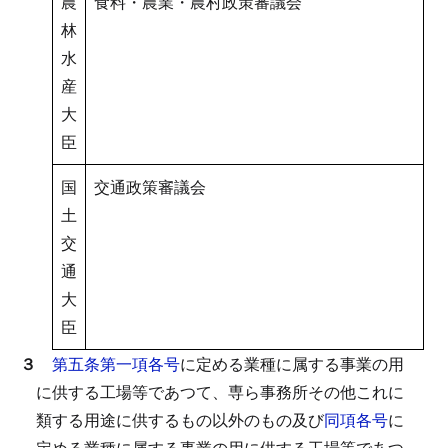
農
食料・農業・農村政策審議会
林
水
産
大
臣
国
交通政策審議会
土
交
通
大
臣
３
第五条第一項各号
に定める業種に属する事業の用
に供する工場等であつて、専ら事務所その他これに
類する用途に供するもの以外のもの及び
同項各号
に
定める業種に属する事業の用に供する工場等であつ