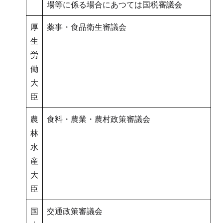
場等に係る場合にあつては国税審議会
厚
薬事・食品衛生審議会
生
労
働
大
臣
農
食料・農業・農村政策審議会
林
水
産
大
臣
国
交通政策審議会