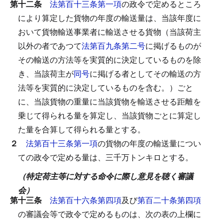
第十二条
法第百十三条第一項
の政令で定めるところ
により算定した貨物の年度の輸送量は、当該年度に
おいて貨物輸送事業者に輸送させる貨物（当該荷主
以外の者であつて
法第百九条第二号
に掲げるものが
その輸送の方法等を実質的に決定しているものを除
き、当該荷主が
同号
に掲げる者としてその輸送の方
法等を実質的に決定しているものを含む。）ごと
に、当該貨物の重量に当該貨物を輸送させる距離を
乗じて得られる量を算定し、当該貨物ごとに算定し
た量を合算して得られる量とする。
２
法第百十三条第一項
の貨物の年度の輸送量につい
ての政令で定める量は、三千万トンキロとする。
（特定荷主等に対する命令に際し意見を聴く審議
会）
第十三条
法第百十六条第四項
及び
第百二十条第四項
の審議会等で政令で定めるものは、次の表の上欄に