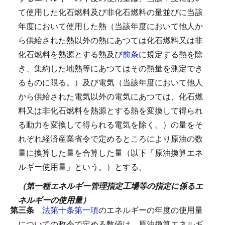
て使用した化石燃料及び非化石燃料の量並びに当該
年度において使用した熱（当該年度において他人か
ら供給された熱以外の熱にあつては化石燃料又は非
化石燃料を熱源とする熱及び
前条
に規定する熱を除
き、集約した地熱等にあつてはその熱量を測定でき
るものに限る。）及び電気（当該年度において他人
から供給された電気以外の電気にあつては、化石燃
料又は非化石燃料を熱源とする熱を変換して得られ
る動力を変換して得られる電気を除く。）の量をそ
れぞれ経済産業省令で定めるところにより原油の数
量に換算した量を合算した量（以下「原油換算エネ
ルギー使用量」という。）とする。
（第一種エネルギー管理指定工場等の指定に係るエ
ネルギーの使用量）
第三条
法第十条第一項
のエネルギーの年度の使用量
についての政令で定める数値は、原油換算エネルギ