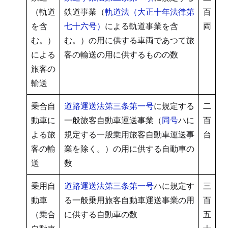
（軌道
鉄道事業（
軌道法（大正十年法律第
百
を含
七十六号）
による軌道事業を含
両
む。）
む。）の用に供する車両であつて旅
による
客の輸送の用に供するものの数
旅客の
輸送
乗合自
道路運送法第三条第一号
に規定する
二
動車に
一般旅客自動車運送事業（
同号
ハに
百
よる旅
規定する一般乗用旅客自動車運送事
台
客の輸
業を除く。）の用に供する自動車の
送
数
乗用自
道路運送法第三条第一号
ハに規定す
三
動車
る一般乗用旅客自動車運送事業の用
百
（乗合
に供する自動車の数
五