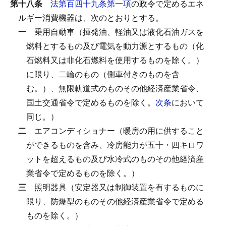
第十八条
法第百四十九条第一項
の政令で定めるエネ
ルギー消費機器は、次のとおりとする。
一
乗用自動車（揮発油、軽油又は液化石油ガスを
燃料とするもの及び電気を動力源とするもの（化
石燃料又は非化石燃料を使用するものを除く。）
に限り、二輪のもの（側車付きのものを含
む。）、無限軌道式のものその他経済産業省令、
国土交通省令で定めるものを除く。
次条
において
同じ。）
二
エアコンディショナー（暖房の用に供すること
ができるものを含み、冷房能力が五十・四キロワ
ットを超えるもの及び水冷式のものその他経済産
業省令で定めるものを除く。）
三
照明器具（安定器又は制御装置を有するものに
限り、防爆型のものその他経済産業省令で定める
ものを除く。）