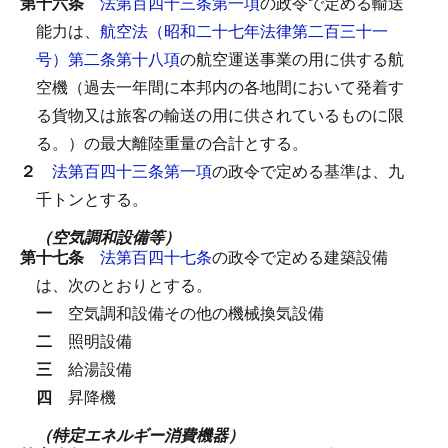
第十六条
法第百四十三条第一項
の政令で定める輸送
能力は、
航空法（昭和二十七年法律第二百三十一
号）第二条第十八項
の航空運送事業の用に供する航
空機（過去一年間に本邦内の各地間において発着す
る貨物又は旅客の輸送の用に供されているものに限
る。）の最大離陸重量の合計とする。
２
法第百四十三条第一項
の政令で定める基準は、九
千トンとする。
（空気調和設備等）
第十七条
法第百四十七条
の政令で定める建築設備
は、次のとおりとする。
一
空気調和設備その他の機械換気設備
二
照明設備
三
給湯設備
四
昇降機
（特定エネルギー消費機器）