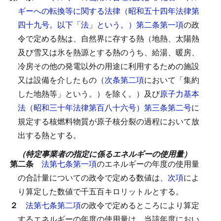
ギーへの転換等に関する法律（昭和五十四年法律第
四十九号。以下「法」という。）第二条第一項
の政
令で定める熱は、自然界に存する熱（地熱、太陽熱
及び雪又は氷を熱源とする熱のうち、給湯、暖房、
冷房その他の発電以外の用途に利用するための施設
又は設備を介したもの（
次条第二項
において「集約
した地熱等」という。）を除く。）及び
原子力基本
法（昭和三十年法律第百八十六号）第三条第二号
に
規定する核燃料物質が原子核分裂の過程において放
出する熱とする。
（特定事業者の指定に係るエネルギーの使用量）
第二条
法第七条第一項
のエネルギーの年度の使用量
の合計量についての政令で定める数値は、
次項
によ
り算定した数値で千五百キロリットルとする。
２
法第七条第二項
の政令で定めるところにより算定
するエネルギーの年度の使用量は、当該年度におい