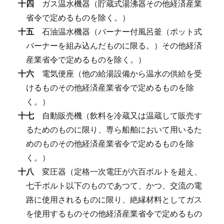
十四
ガス温水機器（貯蔵式湯沸器その他経済産業
省令で定めるものを除く。）
十五
石油温水機器（バーナー付風呂釜（ポット式
バーナーを組み込んだものに限る。）その他経済
産業省令で定めるものを除く。）
十六
電気便座（他の給湯設備から温水の供給を受
けるものその他経済産業省令で定めるものを除
く。）
十七
自動販売機（飲料を冷蔵又は温蔵して販売す
るためのものに限り、専ら船舶において用いるた
めのものその他経済産業省令で定めるものを除
く。）
十八
変圧器（定格一次電圧が六百ボルトを超え、
七千ボルト以下のものであつて、かつ、交流の電
路に使用されるものに限り、絶縁材料としてガス
を使用するものその他経済産業省令で定めるもの