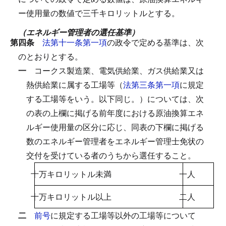
ー使用量の数値で三千キロリットルとする。
（エネルギー管理者の選任基準）
第四条
法第十一条第一項
の政令で定める基準は、次
のとおりとする。
一
コークス製造業、電気供給業、ガス供給業又は
熱供給業に属する工場等（
法第三条第一項
に規定
する工場等をいう。以下同じ。）については、次
の表の上欄に掲げる前年度における原油換算エネ
ルギー使用量の区分に応じ、同表の下欄に掲げる
数のエネルギー管理者をエネルギー管理士免状の
交付を受けている者のうちから選任すること。
十万キロリットル未満
一人
十万キロリットル以上
二人
二
前号
に規定する工場等以外の工場等について