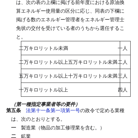
は、次の表の上欄に掲げる前年度における原油換
算エネルギー使用量の区分に応じ、同表の下欄に
掲げる数のエネルギー管理者をエネルギー管理士
免状の交付を受けている者のうちから選任するこ
と。
二万キロリットル未満
一人
二万キロリットル以上五万キロリットル未満
二人
五万キロリットル以上十万キロリットル未満
三人
十万キロリットル以上
四人
（第一種指定事業者等の要件）
第五条
法第十一条第一項第一号
の政令で定める業種
は、次のとおりとする。
一
製造業（物品の加工修理業を含む。）
二
鉱業