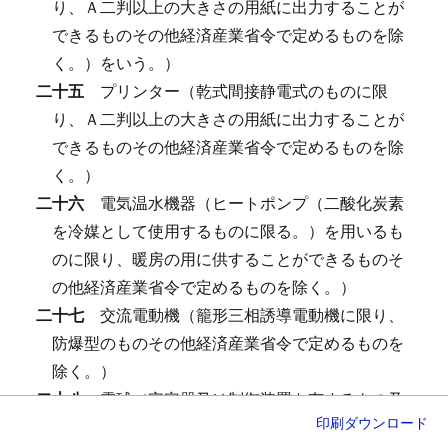
り、Ａ二判以上の大きさの用紙に出力することが
できるものその他経済産業省令で定めるものを除
く。）をいう。）
二十五
プリンター（乾式間接静電式のものに限
り、Ａ二判以上の大きさの用紙に出力することが
できるものその他経済産業省令で定めるものを除
く。）
二十六
電気温水機器（ヒートポンプ（二酸化炭素
を冷媒として使用するものに限る。）を用いるも
のに限り、暖房の用に供することができるものそ
の他経済産業省令で定めるものを除く。）
二十七
交流電動機（籠形三相誘導電動機に限り、
防爆型のものその他経済産業省令で定めるものを
除く。）
二十八
電球（安定器又は制御装置を有するもの及
印刷
ダウンロード
び白熱電球に限り、定格電圧が五十ボルト以下の