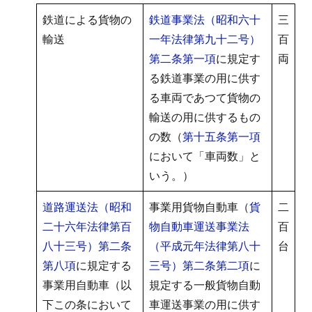
鉄道による貨物の
鉄道事業法（昭和六十
三
輸送
一年法律第九十二号）
百
第二条第一項
に規定す
両
る鉄道事業の用に供す
る車両であつて貨物の
輸送の用に供するもの
の数（
第十五条第一項
において「車両数」と
いう。）
道路運送法（昭和
事業用貨物自動車（
貨
二
二十六年法律第百
物自動車運送事業法
百
八十三号）第二条
（平成元年法律第八十
台
第八項
に規定する
三号）第二条第二項
に
事業用自動車（以
規定する一般貨物自動
下この条において
車運送事業の用に供す