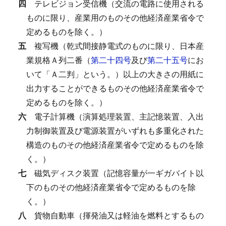
四
テレビジョン受信機（交流の電路に使用される
ものに限り、産業用のものその他経済産業省令で
定めるものを除く。）
五
複写機（乾式間接静電式のものに限り、日本産
業規格Ａ列二番（
第二十四号
及び
第二十五号
にお
いて「Ａ二判」という。）以上の大きさの用紙に
出力することができるものその他経済産業省令で
定めるものを除く。）
六
電子計算機（演算処理装置、主記憶装置、入出
力制御装置及び電源装置がいずれも多重化された
構造のものその他経済産業省令で定めるものを除
く。）
七
磁気ディスク装置（記憶容量が一ギガバイト以
下のものその他経済産業省令で定めるものを除
く。）
八
貨物自動車（揮発油又は軽油を燃料とするもの