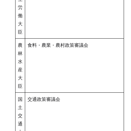
労
働
大
臣
農
食料・農業・農村政策審議会
林
水
産
大
臣
国
交通政策審議会
土
交
通