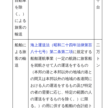
自動車
十
を除
台
く。）
による
旅客の
輸送
船舶に
海上運送法（昭和二十四年法律第百
二
よる旅
八十七号）第二条第二項
に規定する
万
客の輸
船舶運航事業（一定の航路に旅客船
ト
送
を就航させて人の運送をするもの
ン
（本邦の港と本邦以外の地域の港と
の間又は本邦以外の地域の各港間に
おける人の運送をするもの及び特定
の者の需要に応じ、特定の範囲の人
の運送をするものを除く。）に限
る。）の用に供する船舶の合計総ト