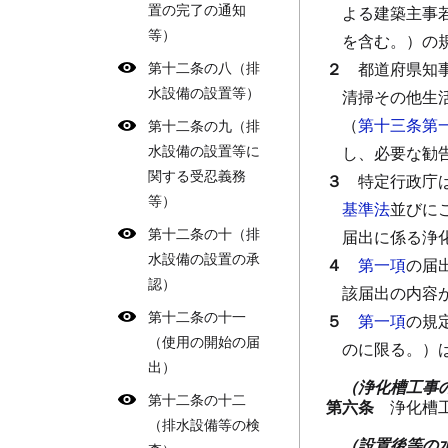
置の完了の通知
よる建築主事
等）
を含む。）の
第十二条の八（排
２
都道府県知
水設備の設置等）
清掃その他生
（
第十三条第
第十二条の九（排
水設備の設置等に
し、必要な勧
関する受忍義務
３
特定行政庁
等）
基準法
並びに
第十二条の十（排
届出に係る浄
水設備の設置の承
４
第一項
の届
認）
該届出の内容
第十二条の十一
５
第一項
の規
（使用の開始の届
のに限る。）
出）
（浄化槽工事
第十二条の十二
第六条
浄化槽
（排水設備等の検
（設置後等の