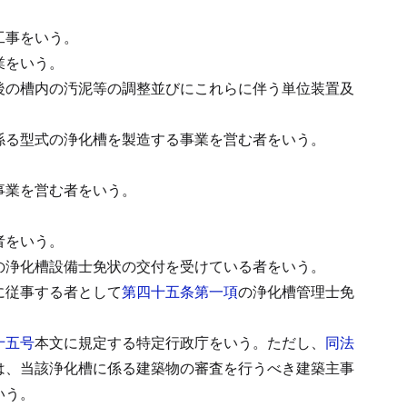
工事をいう。
業をいう。
後の槽内の汚泥等の調整並びにこれらに伴う単位装置及
係る型式の浄化槽を製造する事業を営む者をいう。
事業を営む者をいう。
者をいう。
の浄化槽設備士免状の交付を受けている者をいう。
に従事する者として
第四十五条第一項
の浄化槽管理士免
十五号
本文に規定する特定行政庁をいう。
ただし、
同法
は、当該浄化槽に係る建築物の審査を行うべき建築主事
いう。