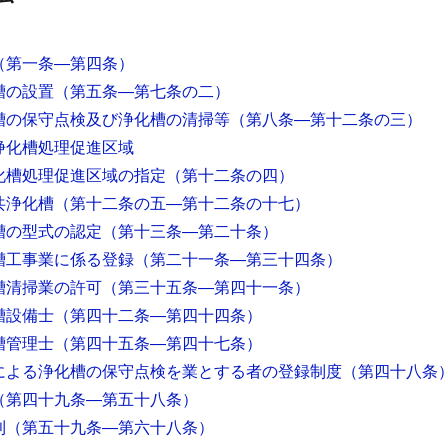
（第一条―第四条）
槽の設置
（第五条―第七条の二）
槽の保守点検及び浄化槽の清掃等
（第八条―第十二条の三）
浄化槽処理促進区域
化槽処理促進区域の指定
（第十二条の四）
共浄化槽
（第十二条の五―第十二条の十七）
槽の型式の認定
（第十三条―第二十条）
槽工事業に係る登録
（第二十一条―第三十四条）
槽清掃業の許可
（第三十五条―第四十一条）
槽設備士
（第四十二条―第四十四条）
槽管理士
（第四十五条―第四十七条）
による浄化槽の保守点検を業とする者の登録制度
（第四十八条
（第四十九条―第五十八条）
則
（第五十九条―第六十八条）