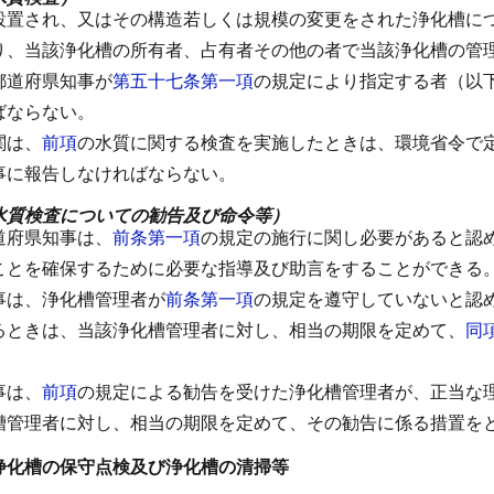
設置され、又はその構造若しくは規模の変更をされた浄化槽に
り、当該浄化槽の所有者、占有者その他の者で当該浄化槽の管
都道府県知事が
第五十七条第一項
の規定により指定する者（以
ばならない。
関は、
前項
の水質に関する検査を実施したときは、環境省令で
事に報告しなければならない。
水質検査についての勧告及び命令等）
道府県知事は、
前条第一項
の規定の施行に関し必要があると認
ことを確保するために必要な指導及び助言をすることができる
事は、浄化槽管理者が
前条第一項
の規定を遵守していないと認
るときは、当該浄化槽管理者に対し、相当の期限を定めて、
同
事は、
前項
の規定による勧告を受けた浄化槽管理者が、正当な
槽管理者に対し、相当の期限を定めて、その勧告に係る措置を
浄化槽の保守点検及び浄化槽の清掃等