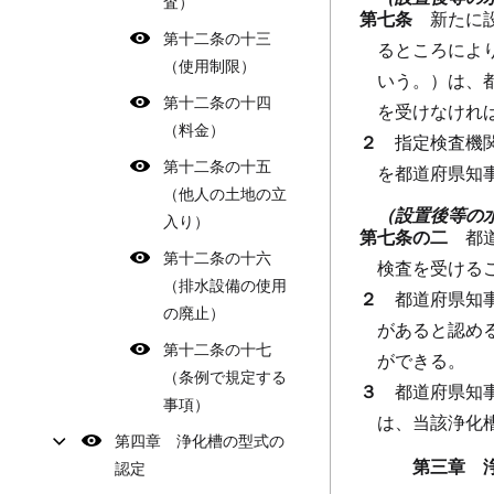
査）
第七条
新たに
第十二条の十三
るところによ
（使用制限）
いう。）は、
第十二条の十四
を受けなけれ
（料金）
２
指定検査機
第十二条の十五
を都道府県知
（他人の土地の立
（設置後等の
入り）
第七条の二
都
第十二条の十六
検査を受ける
（排水設備の使用
２
都道府県知
の廃止）
があると認め
第十二条の十七
ができる。
（条例で規定する
３
都道府県知
事項）
は、当該浄化
第四章 浄化槽の型式の
第三章 
認定