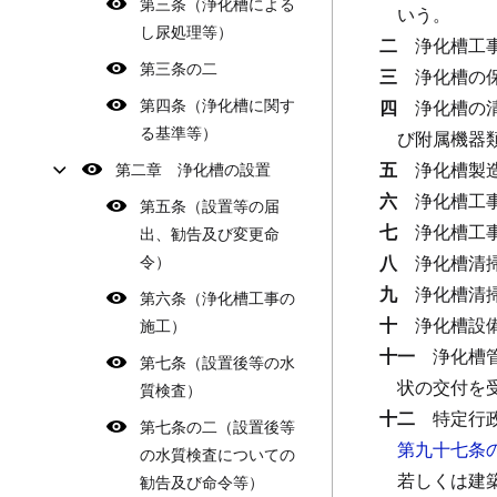
第三条（浄化槽による
いう。
し尿処理等）
二
浄化槽工
第三条の二
三
浄化槽の
第四条（浄化槽に関す
四
浄化槽の
る基準等）
び附属機器
五
浄化槽製
第二章 浄化槽の設置
六
浄化槽工
第五条（設置等の届
七
浄化槽工
出、勧告及び変更命
令）
八
浄化槽清
九
浄化槽清
第六条（浄化槽工事の
十
浄化槽設
施工）
十一
浄化槽
第七条（設置後等の水
状の交付を
質検査）
十二
特定行
第七条の二（設置後等
第九十七条
の水質検査についての
若しくは建
勧告及び命令等）