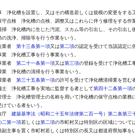
事
浄化槽を設置し、又はその構造若しくは規模の変更をする
保守点検
浄化槽の点検、調整又はこれらに伴う修理をする作
清掃
浄化槽内に生じた汚泥、スカム等の引出し、その引出し
類の洗浄、掃除等を行う作業をいう。
造業者
第十三条第一項
又は
第二項
の認定を受けて当該認定に
事業
浄化槽工事を行う事業をいう。
事業者
第二十一条第一項
又は
第三項
の登録を受けて浄化槽工
掃業
浄化槽の清掃を行う事業をいう。
掃業者
第三十五条第一項
の許可を受けて浄化槽清掃業を営む
備士
浄化槽工事を実地に監督する者として
第四十二条第一項
管理士
浄化槽管理士の名称を用いて浄化槽の保守点検の業務
受けている者をいう。
政庁
建築基準法（昭和二十五年法律第二百一号）第二条第三
の二第一項
若しくは
第二項
の市町村又は特別区の区域について
築副主事を置く市町村若しくは特別区の長又は都道府県知事を