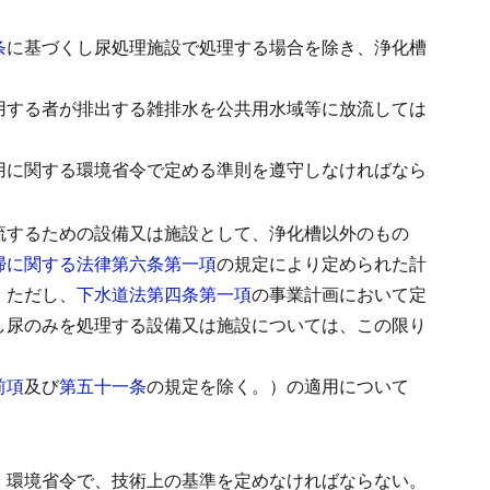
条
に基づくし尿処理施設で処理する場合を除き、浄化槽
用する者が排出する雑排水を公共用水域等に放流しては
用に関する環境省令で定める準則を遵守しなければなら
流するための設備又は施設として、浄化槽以外のもの
掃に関する法律第六条第一項
の規定により定められた計
。
ただし、
下水道法第四条第一項
の事業計画において定
し尿のみを処理する設備又は施設については、この限り
前項
及び
第五十一条
の規定を除く。）の適用について
、環境省令で、技術上の基準を定めなければならない。