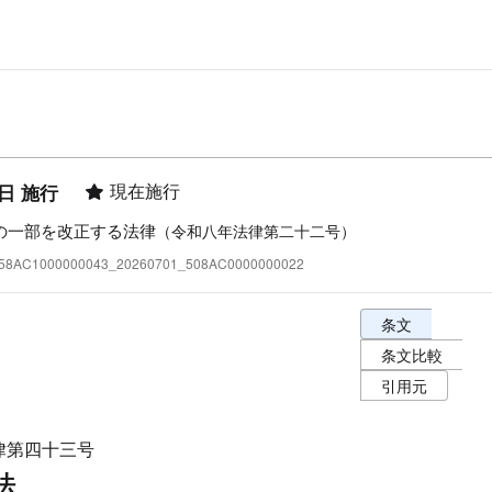
現在施行
1日 施行
の一部を改正する法律
（令和八年法律第二十二号）
:358AC1000000043_20260701_508AC0000000022
条文表示オプショ
条文
条文比較
引用元
律第四十三号
法