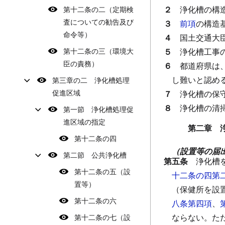
２
浄化槽の構
第十二条の二（定期検
査についての勧告及び
３
前項
の構造
命令等）
４
国土交通大
第十二条の三（環境大
５
浄化槽工事
臣の責務）
６
都道府県は
し難いと認め
第三章の二 浄化槽処理
促進区域
７
浄化槽の保
８
浄化槽の清
第一節 浄化槽処理促
進区域の指定
第二章 
第十二条の四
（設置等の届
第二節 公共浄化槽
第五条
浄化槽
第十二条の五（設
十二条の四第
置等）
（保健所を設
第十二条の六
八条第四項
、
ならない。
た
第十二条の七（設