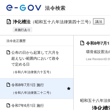
法令検索
浄化槽法
（昭和五十八年法律第四十三号）
未施行あり
法令改正履歴
令和8年7月
環境省設置法
公布の日から起算して六月を
超えない範囲内において政令
Law RevisionID
で定める日
（令和八年法律第六十五号）
令和8年7月1日 施行
（令和八年法律第二十二号）
昭和五十八年法
令和7年6月1日 施行
浄化槽