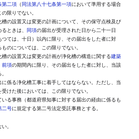
条第二項
（
同法第八十七条第一項
において準用する場合
この限りでない。
化槽の設置又は変更の計画について、その保守点検及び
めるときは、
同項
の届出が受理された日から二十一日
あつては、十日）以内に限り、その届出をした者に対
るものについては、この限りでない。
化槽の設置又は変更の計画が浄化槽の構造に関する
建築
、
前項
の期間内に限り、その届出をした者に対し、当該
る。
出に係る浄化槽工事に着手してはならない。
ただし、当
を受けた後においては、この限りでない。
ている事務（都道府県知事に対する届出の経由に係るも
第二号
に規定する第二号法定受託事務とする。
ない。