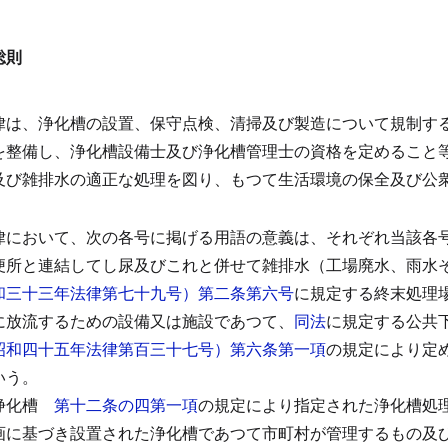
総則
律は、浄化槽の設置、保守点検、清掃及び製造について規制す
を整備し、浄化槽設備士及び浄化槽管理士の資格を定めること
及び雑排水の適正な処理を図り、もつて生活環境の保全及び公
律において、次の各号に掲げる用語の意義は、それぞれ当該各
便所と連結してし尿及びこれと併せて雑排水（工場廃水、雨水
和三十三年法律第七十九号）第二条第六号
に規定する終末処理
に放流するための設備又は施設であつて、
同法
に規定する公共
昭和四十五年法律第百三十七号）第六条第一項
の規定により定
いう。
浄化槽
第十二条の四第一項
の規定により指定された浄化槽処
画に基づき設置された浄化槽であつて市町村が管理するもの及