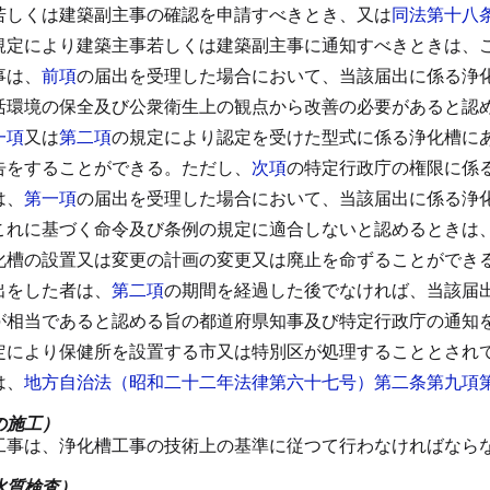
若しくは建築副主事の確認を申請すべきとき、又は
同法第十八
規定により建築主事若しくは建築副主事に通知すべきときは、
事は、
前項
の届出を受理した場合において、当該届出に係る浄
活環境の保全及び公衆衛生上の観点から改善の必要があると認
一項
又は
第二項
の規定により認定を受けた型式に係る浄化槽に
告をすることができる。
ただし、
次項
の特定行政庁の権限に係
は、
第一項
の届出を受理した場合において、当該届出に係る浄
これに基づく命令及び条例の規定に適合しないと認めるときは
化槽の設置又は変更の計画の変更又は廃止を命ずることができ
出をした者は、
第二項
の期間を経過した後でなければ、当該届
が相当であると認める旨の都道府県知事及び特定行政庁の通知
定により保健所を設置する市又は特別区が処理することとされ
は、
地方自治法（昭和二十二年法律第六十七号）第二条第九項
の施工）
工事は、浄化槽工事の技術上の基準に従つて行わなければなら
水質検査）