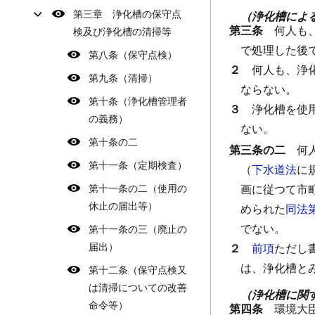
第三章 浄化槽の保守点
（浄化槽によ
第三条
何人も
検及び浄化槽の清掃等
で処理した後
第八条（保守点検）
２
何人も、浄
第九条（清掃）
ならない。
第十条（浄化槽管理者
３
浄化槽を使
の義務）
ない。
第十条の二
第三条の二
何
第十一条（定期検査）
（
下水道法
に
第十一条の二（使用の
画に従つて市
休止の届出等）
められた
同法
でない。
第十一条の三（廃止の
届出）
２
前項
ただし
は、浄化槽と
第十二条（保守点検又
は清掃についての改善
（浄化槽に関
命令等）
第四条
環境大