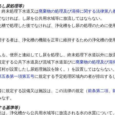
るし尿処理等）
、終末処理下水道又は
廃棄物の処理及び清掃に関する法律第八
でなければ、し尿を公共用水域等に放流してはならない。
化槽で処理した後でなければ、浄化槽をし尿の処理のために使
用する者は、浄化槽の機能を正常に維持するための浄化槽の使
人も、便所と連結してし尿を処理し、終末処理下水道以外に放
規定する公共下水道及び流域下水道並びに
廃棄物の処理及び清
町村が設置したし尿処理施設を除く。）を設置してはならない
第五条第一項第五号
に規定する予定処理区域内の者が排出する
書に規定する設備又は施設は、この法律の規定（
前条第二項
、
みなす。
する基準等）
臣は、浄化槽から公共用水域等に放流される水の水質について