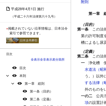
附則
平成28年4月1日 施行
第一章 
（平成二十六年法律第六十九号）
（目的）
※
掲載されていない沿革情報は、日本法令
第一条
この法
索引で参照できます。
業の許可制度
槽によるし尿
（定義）
目次
第二条
この法
全表示
全非表示
差分箇所
一
浄化槽
目次
水道法（昭
本則
う。）以外
する法律（
第一章 総則
外のものを
第一条（目的）
一の二
公共
第二条（定義）
項
の設置計