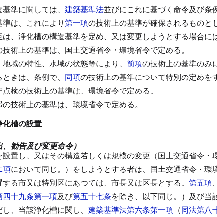
造基準に関しては、
建築基準法
並びにこれに基づく命令及び条
基準は、これにより
第一項
の技術上の基準が確保されるものと
臣は、浄化槽の構造基準を定め、又は変更しようとする場合に
の技術上の基準は、国土交通省令・環境省令で定める。
、地域の特性、水域の状態等により、
前項
の技術上の基準のみ
るときは、条例で、
同項
の技術上の基準について特別の定めを
守点検の技術上の基準は、環境省令で定める。
掃の技術上の基準は、環境省令で定める。
浄化槽の設置
出、勧告及び変更命令）
を設置し、又はその構造若しくは規模の変更（国土交通省令・
二項
において同じ。）をしようとする者は、国土交通省令・環
置する市又は特別区にあつては、市長又は区長とする。
第五項
第四十九条第一項
及び
第五十七条
を除き、以下同じ。）及び当
だし、当該浄化槽に関し、
建築基準法第六条第一項
（
同法第八