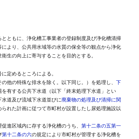
るとともに、浄化槽工事業者の登録制度及び浄化槽清掃
等により、公共用水域等の水質の保全等の観点から浄化
衆衛生の向上に寄与することを目的とする。
号に定めるところによる。
その他の特殊な排水を除く。以下同じ。）を処理し、
下
場を有する公共下水道（以下「終末処理下水道」とい
下水道及び流域下水道並びに
廃棄物の処理及び清掃に関
められた計画に従つて市町村が設置したし尿処理施設以
理促進区域内に存する浄化槽のうち、
第十二条の五第一
び
第十二条の六
の規定により市町村が管理する浄化槽を