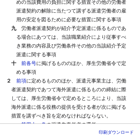
めの当該費用の負担に関する措置その他の労働者
派遣契約の解除に当たつて講ずる派遣労働者の雇
用の安定を図るために必要な措置に関する事項
九
労働者派遣契約が紹介予定派遣に係るものであ
る場合にあつては、当該職業紹介により従事すべ
き業務の内容及び労働条件その他の当該紹介予定
派遣に関する事項
十
前各号
に掲げるもののほか、厚生労働省令で定
める事項
２
前項
に定めるもののほか、派遣元事業主は、労働
者派遣契約であつて海外派遣に係るものの締結に際
しては、厚生労働省令で定めるところにより、当該
海外派遣に係る役務の提供を受ける者が次に掲げる
措置を講ずべき旨を定めなければならない。
一
第四十一条
の派遣先責任者の選任
印刷
ダウンロード
二
第四十二条第一項
の派遣先管理台帳の作成、
同