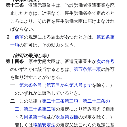
第十三条
派遣元事業主は、当該労働者派遣事業を廃
止したときは、遅滞なく、厚生労働省令で定めると
ころにより、その旨を厚生労働大臣に届け出なけれ
ばならない。
２
前項
の規定による届出があつたときは、
第五条第
一項
の許可は、その効力を失う。
（許可の取消し等）
第十四条
厚生労働大臣は、派遣元事業主が
次の各号
のいずれかに該当するときは、
第五条第一項
の許可
を取り消すことができる。
一
第六条各号
（
第五号から第八号まで
を除く。）
のいずれかに該当しているとき。
二
この法律（
第二十三条第三項
、
第二十三条の
二
、
第三十条第二項
の規定により読み替えて適用
する
同条第一項
及び
次章第四節
の規定を除く。）
若しくは
職業安定法
の規定又はこれらの規定に基