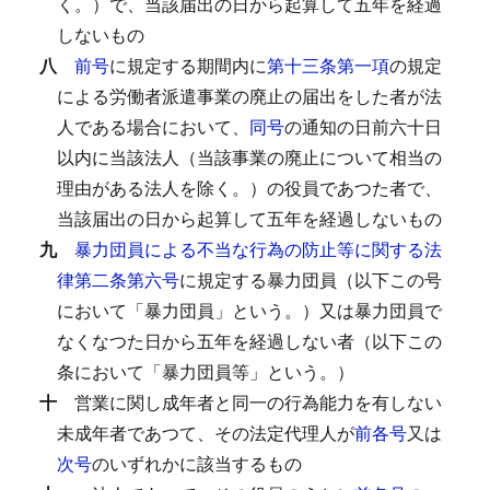
く。）で、当該届出の日から起算して五年を経過
しないもの
八
前号
に規定する期間内に
第十三条第一項
の規定
による労働者派遣事業の廃止の届出をした者が法
人である場合において、
同号
の通知の日前六十日
以内に当該法人（当該事業の廃止について相当の
理由がある法人を除く。）の役員であつた者で、
当該届出の日から起算して五年を経過しないもの
九
暴力団員による不当な行為の防止等に関する法
律第二条第六号
に規定する暴力団員（以下この号
において「暴力団員」という。）又は暴力団員で
なくなつた日から五年を経過しない者（以下この
条において「暴力団員等」という。）
十
営業に関し成年者と同一の行為能力を有しない
未成年者であつて、その法定代理人が
前各号
又は
次号
のいずれかに該当するもの