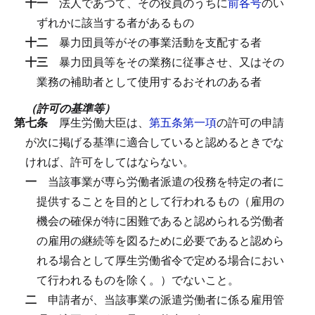
十一
法人であつて、その役員のうちに
前各号
のい
ずれかに該当する者があるもの
十二
暴力団員等がその事業活動を支配する者
十三
暴力団員等をその業務に従事させ、又はその
業務の補助者として使用するおそれのある者
（許可の基準等）
第七条
厚生労働大臣は、
第五条第一項
の許可の申請
が次に掲げる基準に適合していると認めるときでな
ければ、許可をしてはならない。
一
当該事業が専ら労働者派遣の役務を特定の者に
提供することを目的として行われるもの（雇用の
機会の確保が特に困難であると認められる労働者
の雇用の継続等を図るために必要であると認めら
れる場合として厚生労働省令で定める場合におい
て行われるものを除く。）でないこと。
二
申請者が、当該事業の派遣労働者に係る雇用管