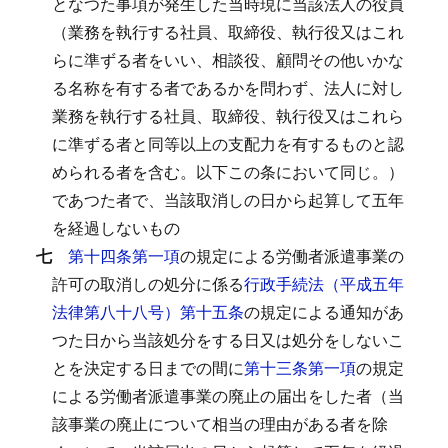
となつた事項が発生した当時現に当該法人の役員
（業務を執行する社員、取締役、執行役又はこれ
らに準ずる者をいい、相談役、顧問その他いかな
る名称を有する者であるかを問わず、法人に対し
業務を執行する社員、取締役、執行役又はこれら
に準ずる者と同等以上の支配力を有するものと認
められる者を含む。以下この条において同じ。）
であつた者で、当該取消しの日から起算して五年
を経過しないもの
七
第十四条第一項
の規定による労働者派遣事業の
許可の取消しの処分に係る
行政手続法（平成五年
法律第八十八号）第十五条
の規定による通知があ
つた日から当該処分をする日又は処分をしないこ
とを決定する日までの間に
第十三条第一項
の規定
による労働者派遣事業の廃止の届出をした者（当
該事業の廃止について相当の理由がある者を除