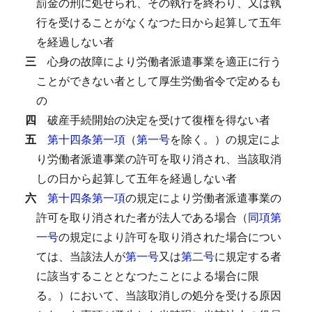
罰金の刑に処せられ、その執行を終わり、又は執
行を受けることがなくなつた日から起算して五年
を経過しない者
三
心身の故障により労働者派遣事業を適正に行う
ことができない者として厚生労働省令で定めるも
の
四
破産手続開始の決定を受けて復権を得ない者
五
第十四条第一項
（
第一号
を除く。）の規定によ
り労働者派遣事業の許可を取り消され、当該取消
しの日から起算して五年を経過しない者
六
第十四条第一項
の規定により労働者派遣事業の
許可を取り消された者が法人である場合（
同項第
一号
の規定により許可を取り消された場合につい
ては、当該法人が
第一号
又は
第二号
に規定する者
に該当することとなつたことによる場合に限
る。）において、当該取消しの処分を受ける原因