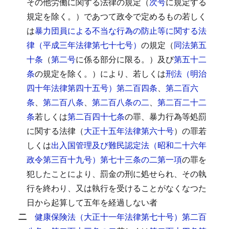
その他労働に関する法律の規定（
次号
に規定する
規定を除く。）であつて政令で定めるもの若しく
は
暴力団員による不当な行為の防止等に関する法
律（平成三年法律第七十七号）
の規定（
同法第五
十条
（
第二号
に係る部分に限る。）及び
第五十二
条
の規定を除く。）により、若しくは
刑法（明治
四十年法律第四十五号）第二百四条
、
第二百六
条
、
第二百八条
、
第二百八条の二
、
第二百二十二
条
若しくは
第二百四十七条
の罪、暴力行為等処罰
に関する法律（
大正十五年法律第六十号
）の罪若
しくは
出入国管理及び難民認定法（昭和二十六年
政令第三百十九号）第七十三条の二第一項
の罪を
犯したことにより、罰金の刑に処せられ、その執
行を終わり、又は執行を受けることがなくなつた
日から起算して五年を経過しない者
二
健康保険法（大正十一年法律第七十号）第二百