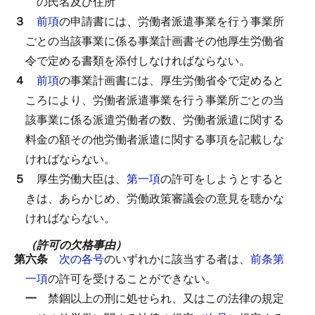
の氏名及び住所
３
前項
の申請書には、労働者派遣事業を行う事業所
ごとの当該事業に係る事業計画書その他厚生労働省
令で定める書類を添付しなければならない。
４
前項
の事業計画書には、厚生労働省令で定めると
ころにより、労働者派遣事業を行う事業所ごとの当
該事業に係る派遣労働者の数、労働者派遣に関する
料金の額その他労働者派遣に関する事項を記載しな
ければならない。
５
厚生労働大臣は、
第一項
の許可をしようとすると
きは、あらかじめ、労働政策審議会の意見を聴かな
ければならない。
（許可の欠格事由）
第六条
次の各号
のいずれかに該当する者は、
前条第
一項
の許可を受けることができない。
一
禁錮以上の刑に処せられ、又はこの法律の規定