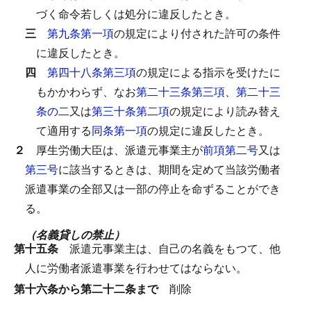
づく命令若しくは処分に違反したとき。
三
第九条第一項
の規定により付された許可の条件
に違反したとき。
四
第四十八条第三項
の規定による指示を受けたに
もかかわらず、なお
第二十三条第三項
、
第二十三
条の二
又は
第三十条第二項
の規定により読み替え
て適用する
同条第一項
の規定に違反したとき。
２
厚生労働大臣は、派遣元事業主が
前項第二号
又は
第三号
に該当するときは、期間を定めて当該労働者
派遣事業の全部又は一部の停止を命ずることができ
る。
（名義貸しの禁止）
第十五条
派遣元事業主は、自己の名義をもつて、他
人に労働者派遣事業を行わせてはならない。
第十六条から第二十二条まで
削除