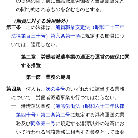
の提供の終了前に当該派遣労働者と当該派遣先と
の間で約されるものを含むものとする。
（船員に対する適用除外）
第三条
この法律は、
船員職業安定法（昭和二十三年
法律第百三十号）第六条第一項
に規定する船員につ
いては、適用しない。
第二章 労働者派遣事業の適正な運営の確保に関
する措置
第一節 業務の範囲
第四条
何人も、
次の各号
のいずれかに該当する業務
について、労働者派遣事業を行つてはならない。
一
港湾運送業務（
港湾労働法（昭和六十三年法律
第四十号）第二条第二号
に規定する港湾運送の業
務及び
同条第一号
に規定する港湾以外の港湾にお
いて行われる当該業務に相当する業務として政令