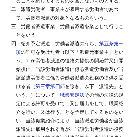
ることを約してするものを含まないものとする。
二
派遣労働者
事業主が雇用する労働者であつ
て、労働者派遣の対象となるものをいう。
三
労働者派遣事業
労働者派遣を業として行うこ
とをいう。
四
紹介予定派遣
労働者派遣のうち、
第五条第一
項
の許可を受けた者（以下「派遣元事業主」とい
う。）が労働者派遣の役務の提供の開始前又は開
始後に、当該労働者派遣に係る派遣労働者及び当
該派遣労働者に係る労働者派遣の役務の提供を受
ける者（
第三章第四節
を除き、以下「派遣先」と
いう。）について、
職業安定法
その他の法律の規
定による許可を受けて、又は届出をして、職業紹
介を行い、又は行うことを予定してするものをい
い、当該職業紹介により、当該派遣労働者が当該
派遣先に雇用される旨が、当該労働者派遣の役務