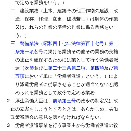
で定める業務をいう。）
二
建設業務（土木、建築その他工作物の建設、改
造、保存、修理、変更、破壊若しくは解体の作業
又はこれらの作業の準備の作業に係る業務をい
う。）
三
警備業法（昭和四十七年法律第百十七号）第二
条第一項各号
に掲げる業務その他その業務の実施
の適正を確保するためには業として行う労働者派
遣（
次節
並びに
第二十三条第二項
、
第四項
及び
第
五項
において単に「労働者派遣」という。）によ
り派遣労働者に従事させることが適当でないと認
められる業務として政令で定める業務
２
厚生労働大臣は、
前項第三号
の政令の制定又は改
正の立案をしようとするときは、あらかじめ、労働
政策審議会の意見を聴かなければならない。
３
労働者派遣事業を行う事業主から労働者派遣の役