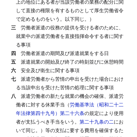
上の地位にある者が当該労働者の業務の配分に関
して直接の権限を有するものとして厚生労働省令
で定めるものをいう。以下同じ。）
三
労働者派遣の役務の提供を受ける者のために、
就業中の派遣労働者を直接指揮命令する者に関す
る事項
四
労働者派遣の期間及び派遣就業をする日
五
派遣就業の開始及び終了の時刻並びに休憩時間
六
安全及び衛生に関する事項
七
派遣労働者から苦情の申出を受けた場合におけ
る当該申出を受けた苦情の処理に関する事項
八
派遣労働者の新たな就業の機会の確保、派遣労
働者に対する休業手当（
労働基準法（昭和二十二
年法律第四十九号）第二十六条
の規定により使用
者が支払うべき手当をいう。
第二十九条の二
にお
いて同じ。）等の支払に要する費用を確保するた