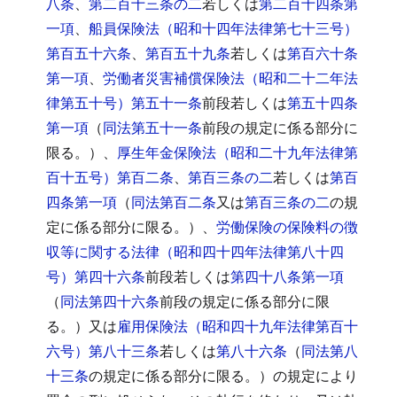
八条
、
第二百十三条の二
若しくは
第二百十四条第
一項
、
船員保険法（昭和十四年法律第七十三号）
第百五十六条
、
第百五十九条
若しくは
第百六十条
第一項
、
労働者災害補償保険法（昭和二十二年法
律第五十号）第五十一条
前段若しくは
第五十四条
第一項
（
同法第五十一条
前段の規定に係る部分に
限る。）、
厚生年金保険法（昭和二十九年法律第
百十五号）第百二条
、
第百三条の二
若しくは
第百
四条第一項
（
同法第百二条
又は
第百三条の二
の規
定に係る部分に限る。）、
労働保険の保険料の徴
収等に関する法律（昭和四十四年法律第八十四
号）第四十六条
前段若しくは
第四十八条第一項
（
同法第四十六条
前段の規定に係る部分に限
る。）又は
雇用保険法（昭和四十九年法律第百十
六号）第八十三条
若しくは
第八十六条
（
同法第八
十三条
の規定に係る部分に限る。）の規定により