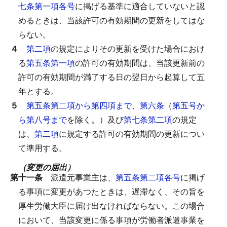
七条第一項各号
に掲げる基準に適合していないと認
めるときは、当該許可の有効期間の更新をしてはな
らない。
４
第二項
の規定によりその更新を受けた場合におけ
る
第五条第一項
の許可の有効期間は、当該更新前の
許可の有効期間が満了する日の翌日から起算して五
年とする。
５
第五条第二項から第四項まで
、
第六条
（
第五号か
ら第八号まで
を除く。）及び
第七条第二項
の規定
は、
第二項
に規定する許可の有効期間の更新につい
て準用する。
（変更の届出）
第十一条
派遣元事業主は、
第五条第二項各号
に掲げ
る事項に変更があつたときは、遅滞なく、その旨を
厚生労働大臣に届け出なければならない。
この場合
において、当該変更に係る事項が労働者派遣事業を