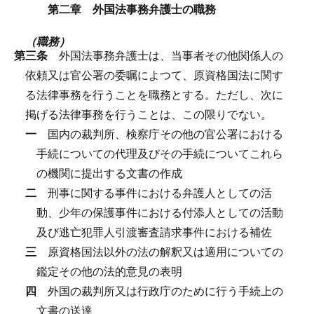
第二章 外国法事務弁護士の職務
（職務）
第三条
外国法事務弁護士は、当事者その他関係人の
依頼又は官公署の委嘱によつて、原資格国法に関す
る法律事務を行うことを職務とする。
ただし、次に
掲げる法律事務を行うことは、この限りでない。
一
国内の裁判所、検察庁その他の官公署における
手続についての代理及びその手続についてこれら
の機関に提出する文書の作成
二
刑事に関する事件における弁護人としての活
動、少年の保護事件における付添人としての活動
及び逃亡犯罪人引渡審査請求事件における補佐
三
原資格国法以外の法の解釈又は適用についての
鑑定その他の法的意見の表明
四
外国の裁判所又は行政庁のために行う手続上の
文書の送達