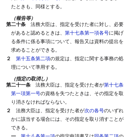
たときも、同様とする。
（報告等）
第二十条
法務大臣は、指定を受けた者に対し、必要
があると認めるときは、
第十七条第一項各号
に掲げ
る条件に係る事項について、報告又は資料の提出を
求めることができる。
２
第十五条第二項
の規定は、指定に関する事務の処
理について準用する。
（指定の取消し）
第二十一条
法務大臣は、指定を受けた者が
第十七条
第一項第一号
の資格を失つたときは、その指定を取
り消さなければならない。
２
法務大臣は、指定を受けた者が
次の各号
のいずれ
かに該当する場合には、その指定を取り消すことが
できる。
一
第十八条第一項
の指定申請書又は
同条第二項
の