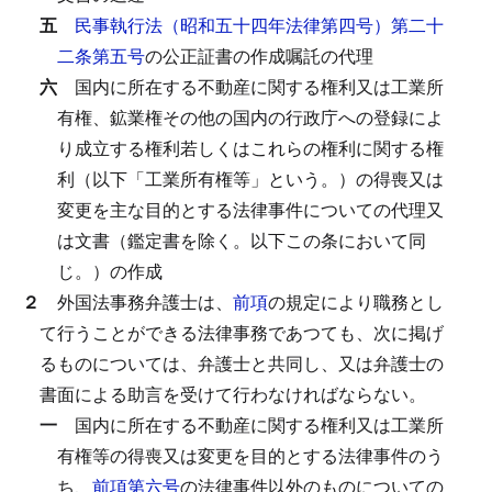
五
民事執行法（昭和五十四年法律第四号）第二十
二条第五号
の公正証書の作成嘱託の代理
六
国内に所在する不動産に関する権利又は工業所
有権、鉱業権その他の国内の行政庁への登録によ
り成立する権利若しくはこれらの権利に関する権
利（以下「工業所有権等」という。）の得喪又は
変更を主な目的とする法律事件についての代理又
は文書（鑑定書を除く。以下この条において同
じ。）の作成
２
外国法事務弁護士は、
前項
の規定により職務とし
て行うことができる法律事務であつても、次に掲げ
るものについては、弁護士と共同し、又は弁護士の
書面による助言を受けて行わなければならない。
一
国内に所在する不動産に関する権利又は工業所
有権等の得喪又は変更を目的とする法律事件のう
ち、
前項第六号
の法律事件以外のものについての