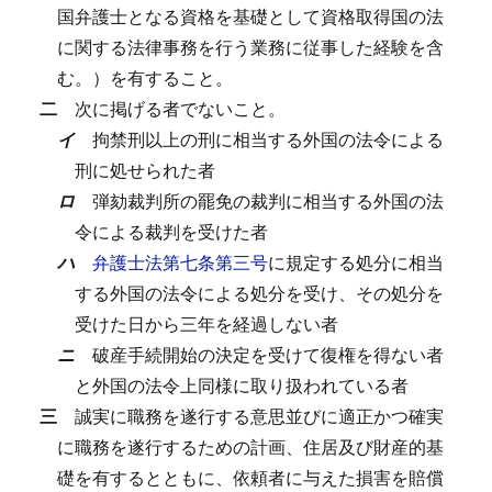
国弁護士となる資格を基礎として資格取得国の法
に関する法律事務を行う業務に従事した経験を含
む。）を有すること。
二
次に掲げる者でないこと。
イ
拘禁刑以上の刑に相当する外国の法令による
刑に処せられた者
ロ
弾劾裁判所の罷免の裁判に相当する外国の法
令による裁判を受けた者
ハ
弁護士法第七条第三号
に規定する処分に相当
する外国の法令による処分を受け、その処分を
受けた日から三年を経過しない者
ニ
破産手続開始の決定を受けて復権を得ない者
と外国の法令上同様に取り扱われている者
三
誠実に職務を遂行する意思並びに適正かつ確実
に職務を遂行するための計画、住居及び財産的基
礎を有するとともに、依頼者に与えた損害を賠償