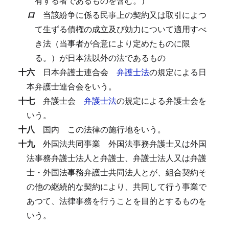
有する者であるものを含む。）
ロ
当該紛争に係る民事上の契約又は取引によつ
て生ずる債権の成立及び効力について適用すべ
き法（当事者が合意により定めたものに限
る。）が日本法以外の法であるもの
十六
日本弁護士連合会
弁護士法
の規定による日
本弁護士連合会をいう。
十七
弁護士会
弁護士法
の規定による弁護士会を
いう。
十八
国内
この法律の施行地をいう。
十九
外国法共同事業
外国法事務弁護士又は外国
法事務弁護士法人と弁護士、弁護士法人又は弁護
士・外国法事務弁護士共同法人とが、組合契約そ
の他の継続的な契約により、共同して行う事業で
あつて、法律事務を行うことを目的とするものを
いう。