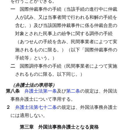
を行うことができる。
一
国際仲裁事件の手続（当該手続の進行中に仲裁
人が試み、又は当事者間で行われる和解の手続を
含む。）及び当該国際仲裁事件に係る仲裁合意の
対象とされた民事上の紛争に関する調停の手続
（あつせんの手続を含み、民間事業者によつて実
施されるものに限る。）（以下「国際仲裁事件の
手続等」という。）
二
国際調停事件の手続（民間事業者によつて実施
されるものに限る。以下同じ。）
（弁護士法の準用等）
第八条
弁護士法第一条
及び
第二条
の規定は、外国法
事務弁護士について準用する。
２
弁護士法第七十二条
の規定は、外国法事務弁護士
には適用しない。
第三章 外国法事務弁護士となる資格