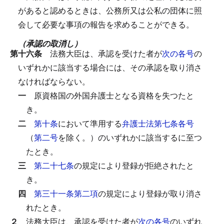
があると認めるときは、公務所又は公私の団体に照
会して必要な事項の報告を求めることができる。
（承認の取消し）
第十六条
法務大臣は、承認を受けた者が
次の各号
の
いずれかに該当する場合には、その承認を取り消さ
なければならない。
一
原資格国の外国弁護士となる資格を失つたと
き。
二
第十条
において準用する
弁護士法第七条各号
（
第二号
を除く。）のいずれかに該当するに至つ
たとき。
三
第二十七条
の規定により登録が拒絶されたと
き。
四
第三十一条第二項
の規定により登録が取り消さ
れたとき。
２
法務大臣は、承認を受けた者が
次の各号
のいずれ