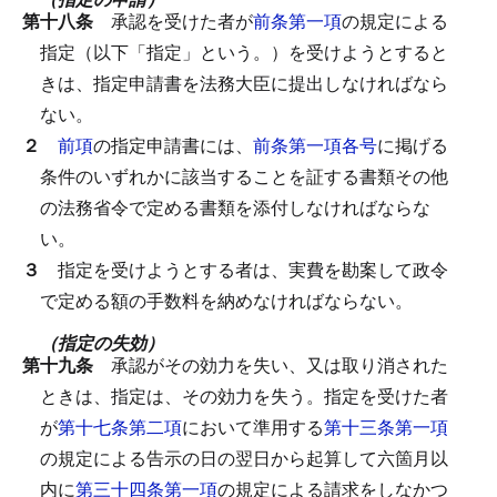
第十八条
承認を受けた者が
前条第一項
の規定による
指定（以下「指定」という。）を受けようとすると
きは、指定申請書を法務大臣に提出しなければなら
ない。
２
前項
の指定申請書には、
前条第一項各号
に掲げる
条件のいずれかに該当することを証する書類その他
の法務省令で定める書類を添付しなければならな
い。
３
指定を受けようとする者は、実費を勘案して政令
で定める額の手数料を納めなければならない。
（指定の失効）
第十九条
承認がその効力を失い、又は取り消された
ときは、指定は、その効力を失う。
指定を受けた者
が
第十七条第二項
において準用する
第十三条第一項
の規定による告示の日の翌日から起算して六箇月以
内に
第三十四条第一項
の規定による請求をしなかつ