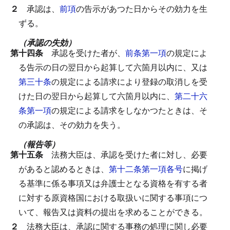
２
承認は、
前項
の告示があつた日からその効力を生
ずる。
（承認の失効）
第十四条
承認を受けた者が、
前条第一項
の規定によ
る告示の日の翌日から起算して六箇月以内に、又は
第三十条
の規定による請求により登録の取消しを受
けた日の翌日から起算して六箇月以内に、
第二十六
条第一項
の規定による請求をしなかつたときは、そ
の承認は、その効力を失う。
（報告等）
第十五条
法務大臣は、承認を受けた者に対し、必要
があると認めるときは、
第十二条第一項各号
に掲げ
る基準に係る事項又は弁護士となる資格を有する者
に対する原資格国における取扱いに関する事項につ
いて、報告又は資料の提出を求めることができる。
２
法務大臣は、承認に関する事務の処理に関し必要