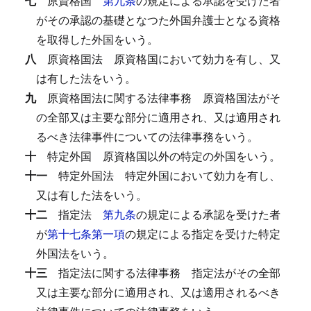
七
原資格国
第九条
の規定による承認を受けた者
がその承認の基礎となつた外国弁護士となる資格
を取得した外国をいう。
八
原資格国法
原資格国において効力を有し、又
は有した法をいう。
九
原資格国法に関する法律事務
原資格国法がそ
の全部又は主要な部分に適用され、又は適用され
るべき法律事件についての法律事務をいう。
十
特定外国
原資格国以外の特定の外国をいう。
十一
特定外国法
特定外国において効力を有し、
又は有した法をいう。
十二
指定法
第九条
の規定による承認を受けた者
が
第十七条第一項
の規定による指定を受けた特定
外国法をいう。
十三
指定法に関する法律事務
指定法がその全部
又は主要な部分に適用され、又は適用されるべき