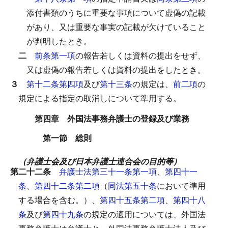
添付書類のうちに重要な事項について虚偽の記載
があり、又は重要な事実の記載が欠けていること
が判明したとき。
二
前条第一項
の報告若しくは資料の提出をせず、
又は虚偽の報告若しくは資料の提出をしたとき。
３
第十二条第四項
及び
第十三条
の規定は、
前二項
の
規定による指定の取消しについて準用する。
第四章 外国法事務弁護士の登録及び業務
第一節 総則
（弁護士会及び日本弁護士連合会の目的等）
第二十二条
弁護士法第三十一条第一項
、
第四十一
条
、
第四十二条第二項
（
同法第五十条
において準用
する場合を含む。）、
第四十五条第二項
、
第四十八
条
及び
第四十九条
の規定の適用については、外国法