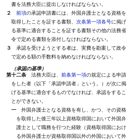
書を法務大臣に提出しなければならない。
２
前項
の承認申請書には、外国弁護士となる資格を
取得したことを証する書類、
次条第一項各号
に掲げ
る基準に適合することを証する書類その他の法務省
令で定める書類を添付しなければならない。
３
承認を受けようとする者は、実費を勘案して政令
で定める額の手数料を納めなければならない。
（承認の基準）
第十二条
法務大臣は、
前条第一項
の規定による申請
をした者（以下「承認申請者」という。）が次に掲
げる基準に適合するものでなければ、承認をするこ
とができない。
一
外国弁護士となる資格を有し、かつ、その資格
を取得した後三年以上資格取得国において外国弁
護士として職務を行つた経験（資格取得国におけ
る外国弁護士が資格取得国以外の外国において外