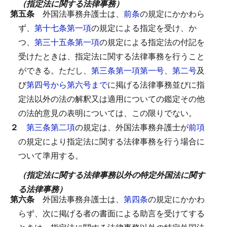
（指定法に関する法律事務）
第五条
外国法事務弁護士は、
前条
の規定にかかわら
ず、
第十七条第一項
の規定による指定を受け、か
つ、
第三十五条第一項
の規定による指定法の付記を
受けたときは、指定法に関する法律事務を行うこと
ができる。
ただし、
第三条第一項第一号
、
第二号
及
び
第四号から第六号まで
に掲げる法律事務並びに指
定法以外の法の解釈又は適用についての鑑定その他
の法的意見の表明については、この限りでない。
２
第三条第二項
の規定は、外国法事務弁護士が
前項
の規定により指定法に関する法律事務を行う場合に
ついて準用する。
（指定法に関する法律事務以外の特定外国法に関す
る法律事務）
第六条
外国法事務弁護士は、
第四条
の規定にかかわ
らず、次に掲げる者の書面による助言を受けてする