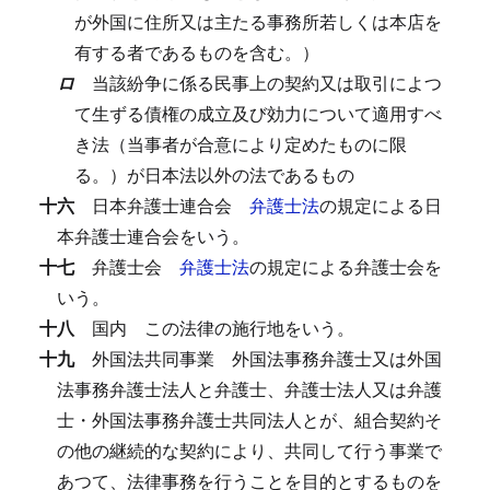
が外国に住所又は主たる事務所若しくは本店を
有する者であるものを含む。）
ロ
当該紛争に係る民事上の契約又は取引によつ
て生ずる債権の成立及び効力について適用すべ
き法（当事者が合意により定めたものに限
る。）が日本法以外の法であるもの
十六
日本弁護士連合会
弁護士法
の規定による日
本弁護士連合会をいう。
十七
弁護士会
弁護士法
の規定による弁護士会を
いう。
十八
国内
この法律の施行地をいう。
十九
外国法共同事業
外国法事務弁護士又は外国
法事務弁護士法人と弁護士、弁護士法人又は弁護
士・外国法事務弁護士共同法人とが、組合契約そ
の他の継続的な契約により、共同して行う事業で
あつて、法律事務を行うことを目的とするものを