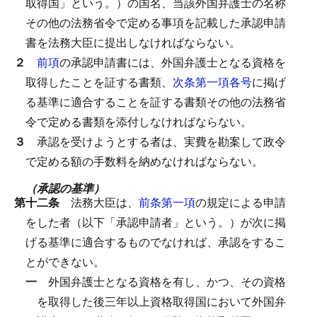
取得国」という。）の国名、当該外国弁護士の名称
その他の法務省令で定める事項を記載した承認申請
書を法務大臣に提出しなければならない。
２
前項
の承認申請書には、外国弁護士となる資格を
取得したことを証する書類、
次条第一項各号
に掲げ
る基準に適合することを証する書類その他の法務省
令で定める書類を添付しなければならない。
３
承認を受けようとする者は、実費を勘案して政令
で定める額の手数料を納めなければならない。
（承認の基準）
第十二条
法務大臣は、
前条第一項
の規定による申請
をした者（以下「承認申請者」という。）が次に掲
げる基準に適合するものでなければ、承認をするこ
とができない。
一
外国弁護士となる資格を有し、かつ、その資格
を取得した後三年以上資格取得国において外国弁