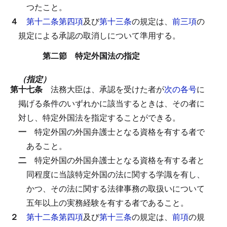
つたこと。
４
第十二条第四項
及び
第十三条
の規定は、
前三項
の
規定による承認の取消しについて準用する。
第二節 特定外国法の指定
（指定）
第十七条
法務大臣は、承認を受けた者が
次の各号
に
掲げる条件のいずれかに該当するときは、その者に
対し、特定外国法を指定することができる。
一
特定外国の外国弁護士となる資格を有する者で
あること。
二
特定外国の外国弁護士となる資格を有する者と
同程度に当該特定外国の法に関する学識を有し、
かつ、その法に関する法律事務の取扱いについて
五年以上の実務経験を有する者であること。
２
第十二条第四項
及び
第十三条
の規定は、
前項
の規