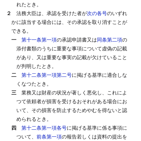
れたとき。
２
法務大臣は、承認を受けた者が
次の各号
のいずれ
かに該当する場合には、その承認を取り消すことが
できる。
一
第十一条第一項
の承認申請書又は
同条第二項
の
添付書類のうちに重要な事項について虚偽の記載
があり、又は重要な事実の記載が欠けていること
が判明したとき。
二
第十二条第一項第二号
に掲げる基準に適合しな
くなつたとき。
三
業務又は財産の状況が著しく悪化し、これによ
つて依頼者が損害を受けるおそれがある場合にお
いて、その損害を防止するためやむを得ないと認
められるとき。
四
第十二条第一項各号
に掲げる基準に係る事項に
ついて、
前条第一項
の報告若しくは資料の提出を