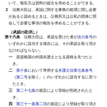
いて、報告又は資料の提出を求めることができる。
２
法務大臣は、承認に関する事務の処理に関し必要
があると認めるときは、公務所又は公私の団体に照
会して必要な事項の報告を求めることができる。
（承認の取消し）
第十六条
法務大臣は、承認を受けた者が
次の各号
の
いずれかに該当する場合には、その承認を取り消さ
なければならない。
一
原資格国の外国弁護士となる資格を失つたと
き。
二
第十条
において準用する
弁護士法第七条各号
（
第二号
を除く。）のいずれかに該当するに至つ
たとき。
三
第二十七条
の規定により登録が拒絶されたと
き。
四
第三十一条第二項
の規定により登録が取り消さ