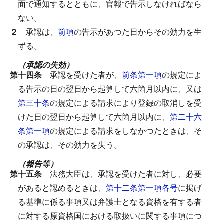
面で通知するとともに、官報で告示しなければなら
ない。
２
承認は、
前項
の告示があつた日からその効力を生
ずる。
（承認の失効）
第十四条
承認を受けた者が、
前条第一項
の規定によ
る告示の日の翌日から起算して六箇月以内に、又は
第三十条
の規定による請求により登録の取消しを受
けた日の翌日から起算して六箇月以内に、
第二十六
条第一項
の規定による請求をしなかつたときは、そ
の承認は、その効力を失う。
（報告等）
第十五条
法務大臣は、承認を受けた者に対し、必要
があると認めるときは、
第十二条第一項各号
に掲げ
る基準に係る事項又は弁護士となる資格を有する者
に対する原資格国における取扱いに関する事項につ