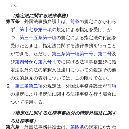
い。
（指定法に関する法律事務）
第五条
外国法事務弁護士は、
前条
の規定にかかわら
ず、
第十七条第一項
の規定による指定を受け、か
つ、
第三十五条第一項
の規定による指定法の付記を
受けたときは、指定法に関する法律事務を行うこと
ができる。
ただし、
第三条第一項第一号
、
第二号
及
び
第四号から第六号まで
に掲げる法律事務並びに指
定法以外の法の解釈又は適用についての鑑定その他
の法的意見の表明については、この限りでない。
２
第三条第二項
の規定は、外国法事務弁護士が
前項
の規定により指定法に関する法律事務を行う場合に
ついて準用する。
（指定法に関する法律事務以外の特定外国法に関す
る法律事務）
第六条
外国法事務弁護士は、
第四条
の規定にかかわ