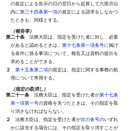
の規定による告示の日の翌日から起算して六箇月以
内に
第三十四条第一項
の規定による請求をしなかつ
たときも、同様とする。
（報告等）
第二十条
法務大臣は、指定を受けた者に対し、必要
があると認めるときは、
第十七条第一項各号
に掲げ
る条件に係る事項について、報告又は資料の提出を
求めることができる。
２
第十五条第二項
の規定は、指定に関する事務の処
理について準用する。
（指定の取消し）
第二十一条
法務大臣は、指定を受けた者が
第十七条
第一項第一号
の資格を失つたときは、その指定を取
り消さなければならない。
２
法務大臣は、指定を受けた者が
次の各号
のいずれ
かに該当する場合には、その指定を取り消すことが