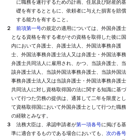
に職務を遂行するための計画、住居及び財産的基
礎を有するとともに、依頼者に与えた損害を賠償
する能力を有すること。
２
前項第一号
の規定の適用については、外国弁護士
となる資格を有する者がその資格を取得した後に国
内において弁護士、弁護士法人、外国法事務弁護
士、外国法事務弁護士法人又は弁護士・外国法事務
弁護士共同法人に雇用され、かつ、当該弁護士、当
該弁護士法人、当該外国法事務弁護士、当該外国法
事務弁護士法人又は当該弁護士・外国法事務弁護士
共同法人に対し資格取得国の法に関する知識に基づ
いて行つた労務の提供は、通算して二年を限度とし
て資格取得国において外国弁護士として行つた職務
の経験とみなす。
３
法務大臣は、承認申請者が
第一項各号
に掲げる基
準に適合するものである場合においても、
次の各号