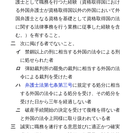
護士として職務を行つた経験（資格取得国におけ
る外国弁護士が資格取得国以外の外国において外
国弁護士となる資格を基礎として資格取得国の法
に関する法律事務を行う業務に従事した経験を含
む。）を有すること。
二
次に掲げる者でないこと。
イ
禁錮以上の刑に相当する外国の法令による刑
に処せられた者
ロ
弾劾裁判所の罷免の裁判に相当する外国の法
令による裁判を受けた者
ハ
弁護士法第七条第三号
に規定する処分に相当
する外国の法令による処分を受け、その処分を
受けた日から三年を経過しない者
ニ
破産手続開始の決定を受けて復権を得ない者
と外国の法令上同様に取り扱われている者
三
誠実に職務を遂行する意思並びに適正かつ確実