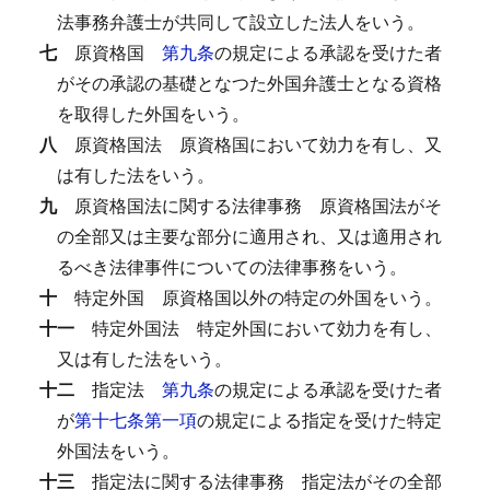
法事務弁護士が共同して設立した法人をいう。
七
原資格国
第九条
の規定による承認を受けた者
がその承認の基礎となつた外国弁護士となる資格
を取得した外国をいう。
八
原資格国法
原資格国において効力を有し、又
は有した法をいう。
九
原資格国法に関する法律事務
原資格国法がそ
の全部又は主要な部分に適用され、又は適用され
るべき法律事件についての法律事務をいう。
十
特定外国
原資格国以外の特定の外国をいう。
十一
特定外国法
特定外国において効力を有し、
又は有した法をいう。
十二
指定法
第九条
の規定による承認を受けた者
が
第十七条第一項
の規定による指定を受けた特定
外国法をいう。
十三
指定法に関する法律事務
指定法がその全部