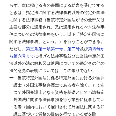
らず、次に掲げる者の書面による助言を受けてする
ときは、指定法に関する法律事務以外の特定外国法
に関する法律事務（当該特定外国法がその全部又は
主要な部分に適用され、又は適用されるべき法律事
件についての法律事務をいう。以下「特定外国法に
関する法律事務」という。）を行うことができる。
ただし、
第三条第一項第一号
、
第二号
及び
第四号か
ら第六号まで
に掲げる法律事務並びに当該特定外国
法以外の法の解釈又は適用についての鑑定その他の
法的意見の表明については、この限りでない。
一
当該特定外国法に係る特定外国における外国弁
護士（外国法事務弁護士である者を除く。）であ
つて外国弁護士となる資格を基礎として当該特定
外国法に関する法律事務を行う業務に従事してい
る者（国内において雇用されて外国法に関する知
識に基づいて労務の提供を行つている者を除