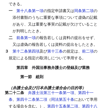
できる。
一
第十八条第一項
の指定申請書又は
同条第二項
の
添付書類のうちに重要な事項について虚偽の記載
があり、又は重要な事実の記載が欠けていること
が判明したとき。
二
前条第一項
の報告若しくは資料の提出をせず、
又は虚偽の報告若しくは資料の提出をしたとき。
３
第十二条第四項
及び
第十三条
の規定は、
前二項
の
規定による指定の取消しについて準用する。
第四章 外国法事務弁護士の登録及び業務
第一節 総則
（弁護士会及び日本弁護士連合会の目的等）
第二十二条
弁護士法第三十一条第一項
、
第四十一
条
、
第四十二条第二項
（
同法第五十条
において準用
する場合を含む。）、
第四十五条第二項
、
第四十八