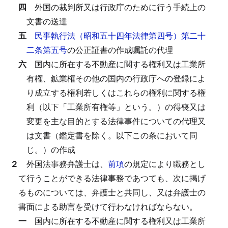
四
外国の裁判所又は行政庁のために行う手続上の
文書の送達
五
民事執行法（昭和五十四年法律第四号）第二十
二条第五号
の公正証書の作成嘱託の代理
六
国内に所在する不動産に関する権利又は工業所
有権、鉱業権その他の国内の行政庁への登録によ
り成立する権利若しくはこれらの権利に関する権
利（以下「工業所有権等」という。）の得喪又は
変更を主な目的とする法律事件についての代理又
は文書（鑑定書を除く。以下この条において同
じ。）の作成
２
外国法事務弁護士は、
前項
の規定により職務とし
て行うことができる法律事務であつても、次に掲げ
るものについては、弁護士と共同し、又は弁護士の
書面による助言を受けて行わなければならない。
一
国内に所在する不動産に関する権利又は工業所