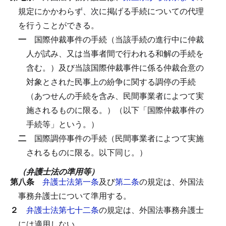
規定にかかわらず、次に掲げる手続についての代理
を行うことができる。
一
国際仲裁事件の手続（当該手続の進行中に仲裁
人が試み、又は当事者間で行われる和解の手続を
含む。）及び当該国際仲裁事件に係る仲裁合意の
対象とされた民事上の紛争に関する調停の手続
（あつせんの手続を含み、民間事業者によつて実
施されるものに限る。）（以下「国際仲裁事件の
手続等」という。）
二
国際調停事件の手続（民間事業者によつて実施
されるものに限る。以下同じ。）
（弁護士法の準用等）
第八条
弁護士法第一条
及び
第二条
の規定は、外国法
事務弁護士について準用する。
２
弁護士法第七十二条
の規定は、外国法事務弁護士
には適用しない。