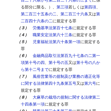
る部分に限る。）、
第三項
若しくは
第四項
、
第二百三十五条の二
、
第二百三十六条
又は
第
二百四十六条の二
に規定する罪
（３）
労働基準法第百十七条
に規定する罪
（４）
職業安定法第六十三条
に規定する罪
（５）
児童福祉法第六十条第一項
に規定する
罪
（６）
金融商品取引法第百九十七条の二第一
項第十号の四
、
第十号の五
又は
第十号の八か
ら第十二号まで
に規定する罪
（７）
風俗営業等の規制及び業務の適正化等
に関する法律第四十九条第五号
又は
第六号
に
規定する罪
（８）
大麻草の栽培の規制に関する法律第二
十四条第一項
に規定する罪
（９）
競馬法第三十条第三号
に規定する罪