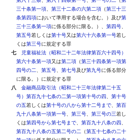
三十条第一項
、
第三十二条の六第二項
（
第三十三
条第四項
において準用する場合を含む。）及び
第
三十三条第一項
に係る部分に限る。）、
第四号
、
第五号
若しくは
第十号
又は
第六十六条第一号
若し
くは
第三号
に規定する罪
七
児童福祉法（昭和二十二年法律第百六十四号）
第六十条第一項
又は
第二項
（
第三十四条第一項第
四号の二
、
第五号
、
第七号
及び
第九号
に係る部分
に限る。）に規定する罪
八
金融商品取引法（昭和二十三年法律第二十五
号）第百九十七条の二第一項第十号の四
、
第十号
の五
若しくは
第十号の八から第十二号まで
、
第百
九十八条第一項第一号
、
第三号
、
第三号の三
若し
くは
第四号から第七号まで
、
第百九十八条の四
、
第百九十八条の五第二号の二
（
第五十七条の二十
第一項
に係る部分に限る。）、
第百九十八条の六