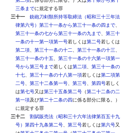
三条まで
に規定する罪
三十一
銃砲刀剣類所持等取締法（昭和三十三年法
律第六号）第三十一条から第三十一条の四まで
、
第三十一条の七から第三十一条の九まで
、
第三十
一条の十一第一項第一号
若しくは
第二号
若しくは
第二項
、
第三十一条の十二
、
第三十一条の十三
、
第三十一条の十五
、
第三十一条の十六第一項第一
号から第三号まで
若しくは
第二項
、
第三十一条の
十七
、
第三十一条の十八第一項
若しくは
第二項第
二号
、
第三十二条第一号
、
第三号
、
第四号
若しく
は
第七号
又は
第三十五条第二号
（
第二十二条の二
第一項
及び
第二十二条の四
に係る部分に限る。）
に規定する罪
三十二
割賦販売法（昭和三十六年法律第百五十九
号）第四十九条第二号
、
第三号
若しくは
第六号
又
は
第五十三条の二第一号
（
第三十三条の三第一