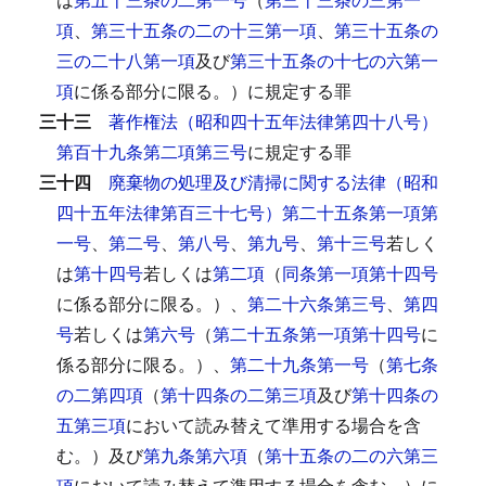
項
、
第三十五条の二の十三第一項
、
第三十五条の
三の二十八第一項
及び
第三十五条の十七の六第一
項
に係る部分に限る。）に規定する罪
三十三
著作権法（昭和四十五年法律第四十八号）
第百十九条第二項第三号
に規定する罪
三十四
廃棄物の処理及び清掃に関する法律（昭和
四十五年法律第百三十七号）第二十五条第一項第
一号
、
第二号
、
第八号
、
第九号
、
第十三号
若しく
は
第十四号
若しくは
第二項
（
同条第一項第十四号
に係る部分に限る。）、
第二十六条第三号
、
第四
号
若しくは
第六号
（
第二十五条第一項第十四号
に
係る部分に限る。）、
第二十九条第一号
（
第七条
の二第四項
（
第十四条の二第三項
及び
第十四条の
五第三項
において読み替えて準用する場合を含
む。）及び
第九条第六項
（
第十五条の二の六第三
項
において読み替えて準用する場合を含む。）に