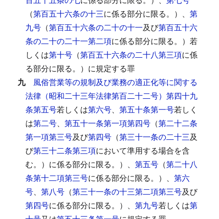
（
第百五十六条の十三
に係る部分に限る。）、
第
九号
（
第百五十六条の二十の十一
及び
第百五十六
条の二十の二十一第二項
に係る部分に限る。）若
しくは
第十号
（
第百五十六条の二十八第三項
に係
る部分に限る。）に規定する罪
九
風俗営業等の規制及び業務の適正化等に関する
法律（昭和二十三年法律第百二十二号）第四十九
条第五号
若しくは
第六号
、
第五十条第一号
若しく
は
第二号
、
第五十一条第一項第四号
（
第二十二条
第一項第三号
及び
第四号
（
第三十一条の二十三
及
び
第三十二条第三項
において準用する場合を含
む。）に係る部分に限る。）、
第五号
（
第二十八
条第十二項第三号
に係る部分に限る。）、
第六
号
、
第八号
（
第三十一条の十三第二項第三号
及び
第四号
に係る部分に限る。）、
第九号
若しくは
第
十号
又は
第五十三条第一号
に規定する罪