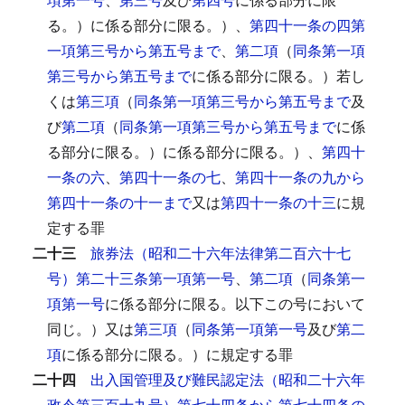
る。）に係る部分に限る。）、
第四十一条の四第
一項第三号から第五号まで
、
第二項
（
同条第一項
第三号から第五号まで
に係る部分に限る。）若し
くは
第三項
（
同条第一項第三号から第五号まで
及
び
第二項
（
同条第一項第三号から第五号まで
に係
る部分に限る。）に係る部分に限る。）、
第四十
一条の六
、
第四十一条の七
、
第四十一条の九から
第四十一条の十一まで
又は
第四十一条の十三
に規
定する罪
二十三
旅券法（昭和二十六年法律第二百六十七
号）第二十三条第一項第一号
、
第二項
（
同条第一
項第一号
に係る部分に限る。以下この号において
同じ。）又は
第三項
（
同条第一項第一号
及び
第二
項
に係る部分に限る。）に規定する罪
二十四
出入国管理及び難民認定法（昭和二十六年
政令第三百十九号）第七十四条から第七十四条の