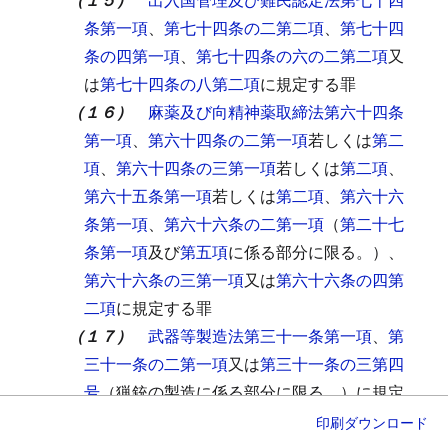
条第一項
、
第七十四条の二第二項
、
第七十四
条の四第一項
、
第七十四条の六の二第二項
又
は
第七十四条の八第二項
に規定する罪
（１６）
麻薬及び向精神薬取締法第六十四条
第一項
、
第六十四条の二第一項
若しくは
第二
項
、
第六十四条の三第一項
若しくは
第二項
、
第六十五条第一項
若しくは
第二項
、
第六十六
条第一項
、
第六十六条の二第一項
（
第二十七
条第一項
及び
第五項
に係る部分に限る。）、
第六十六条の三第一項
又は
第六十六条の四第
二項
に規定する罪
（１７）
武器等製造法第三十一条第一項
、
第
三十一条の二第一項
又は
第三十一条の三第四
号
（猟銃の製造に係る部分に限る。）に規定
する罪
印刷
ダウンロード
（１８）
出資の受入れ、預り金及び金利等の