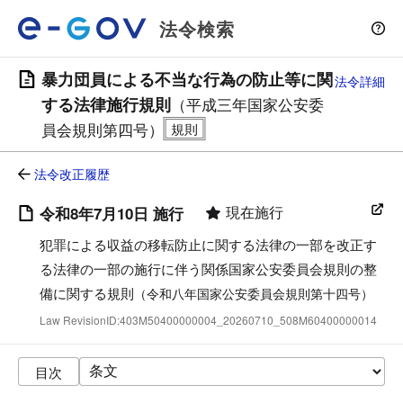
法令検索
暴力団員による不当な行為の防止等に関
法令詳細
する法律施行規則
（平成三年国家公安委
員会規則第四号）
法令改正履歴
現在施行
令和8年7月10日 施行
犯罪による収益の移転防止に関する法律の一部を改正す
る法律の一部の施行に伴う関係国家公安委員会規則の整
備に関する規則
（令和八年国家公安委員会規則第十四号）
Law RevisionID:403M50400000004_20260710_508M60400000014
目次