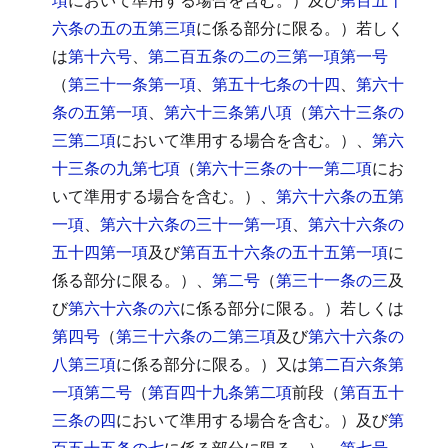
六条の五の五第三項
に係る部分に限る。）若しく
は
第十六号
、
第二百五条の二の三第一項第一号
（
第三十一条第一項
、
第五十七条の十四
、
第六十
条の五第一項
、
第六十三条第八項
（
第六十三条の
三第二項
において準用する場合を含む。）、
第六
十三条の九第七項
（
第六十三条の十一第二項
にお
いて準用する場合を含む。）、
第六十六条の五第
一項
、
第六十六条の三十一第一項
、
第六十六条の
五十四第一項
及び
第百五十六条の五十五第一項
に
係る部分に限る。）、
第二号
（
第三十一条の三
及
び
第六十六条の六
に係る部分に限る。）若しくは
第四号
（
第三十六条の二第三項
及び
第六十六条の
八第三項
に係る部分に限る。）又は
第二百六条第
一項第二号
（
第百四十九条第二項
前段（
第百五十
三条の四
において準用する場合を含む。）及び
第
百五十五条の七
に係る部分に限る。）、
第七号