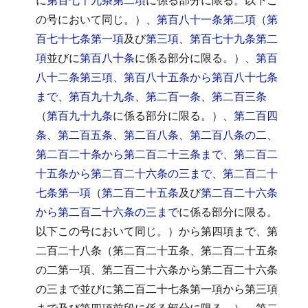
の号において同じ。）、
第百八十一条第二項
（
第
百七十七条第一項
及び
第三項
、
第百七十九条第二
項
並びに
第百八十条
に係る部分に限る。）、
第百
八十二条第三項
、
第百八十五条から第百八十七条
まで
、
第百九十九条
、
第二百一条
、
第二百三条
（
第百九十九条
に係る部分に限る。）、
第二百四
条
、
第二百五条
、
第二百八条
、
第二百八条の二
、
第二百二十条から第二百二十三条まで
、
第二百二
十五条から第二百二十六条の三まで
、
第二百二十
七条第一項
（
第二百二十五条
及び
第二百二十六条
から第二百二十六条の三まで
に係る部分に限る。
以下この号において同じ。）から第四項まで、第
二百二十八条（第二百二十五条、第二百二十五条
の二第一項、第二百二十六条から第二百二十六条
の三まで並びに第二百二十七条第一項から第三項
まで及び第四項前段に係る部分に限る。）、第二