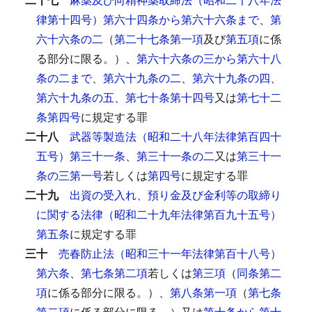
律第十四号）第六十四条から第六十六条まで
、
第
六十六条の二
（
第二十七条第一項
及び
第五項
に係
る部分に限る。）、
第六十六条の三から第六十八
条の二まで
、
第六十九条の二
、
第六十九条の四
、
第六十九条の五
、
第七十条第十四号
又は
第七十二
条第四号
に規定する罪
二十八
武器等製造法（昭和二十八年法律第百四十
五号）第三十一条
、
第三十一条の二
又は
第三十一
条の三第一号
若しくは
第四号
に規定する罪
二十九
出資の受入れ、預り金及び金利等の取締り
に関する法律（昭和二十九年法律第百九十五号）
第五条
に規定する罪
三十
売春防止法（昭和三十一年法律第百十八号）
第六条
、
第七条第二項
若しくは
第三項
（
同条第二
項
に係る部分に限る。）、
第八条第一項
（
第七条
第二項
に係る部分に限る。）又は
第十条から第十