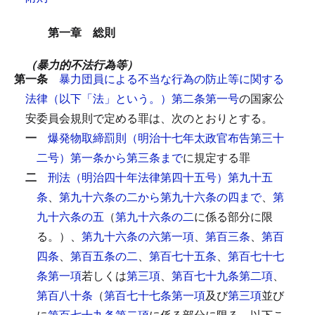
第一章 総則
（暴力的不法行為等）
第一条
暴力団員による不当な行為の防止等に関する
法律（以下「法」という。）第二条第一号
の国家公
安委員会規則で定める罪は、次のとおりとする。
一
爆発物取締罰則（明治十七年太政官布告第三十
二号）第一条から第三条まで
に規定する罪
二
刑法（明治四十年法律第四十五号）第九十五
条
、
第九十六条の二から第九十六条の四まで
、
第
九十六条の五
（
第九十六条の二
に係る部分に限
る。）、
第九十六条の六第一項
、
第百三条
、
第百
四条
、
第百五条の二
、
第百七十五条
、
第百七十七
条第一項
若しくは
第三項
、
第百七十九条第二項
、
第百八十条
（
第百七十七条第一項
及び
第三項
並び
に
第百七十九条第二項
に係る部分に限る。以下こ