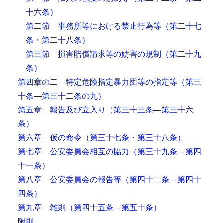
十六条）
第二節 事務所等における禁止行為等
（第二十七
条・第二十八条）
第三節 損害賠償請求等の妨害の規制
（第二十九
条）
第四章の二 特定危険指定暴力団等の指定等
（第三
十条―第三十二条の九）
第五章 報告及び立入り
（第三十三条―第三十六
条）
第六章 仮の命令
（第三十七条・第三十八条）
第七章 公安委員会相互の協力
（第三十九条―第四
十一条）
第八章 公安委員会の報告等
（第四十二条―第四十
四条）
第九章 雑則
（第四十五条―第五十条）
附則