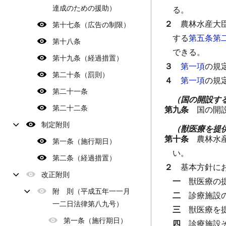
達成のための援助）
る。
２
農林水産大
第十七条（広告の制限）
する
第五条第
第十八条
できる。
第十九条（経過措置）
３
第一項
の規
第二十条（罰則）
４
第一項
の規
第二十一条
（国の開設す
第二十二条
第九条
国の開
制定附則
（獣医療を提
第十条
農林水
第一条（施行期日）
い。
第二条（経過措置）
２
基本方針に
改正附則
一
獣医療の
附 則（平成五年一一月
二
診療施設
一二日法律第八九号）
三
獣医療を
第一条（施行期日）
四
診療施設