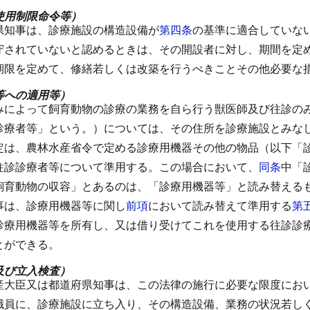
使用制限命令等）
県知事は、診療施設の構造設備が
第四条
の基準に適合していな
守されていないと認めるときは、その開設者に対し、期間を定
期限を定めて、修繕若しくは改築を行うべきことその他必要な
等への適用等）
みによって飼育動物の診療の業務を自ら行う獣医師及び往診の
診療者等」という。）については、その住所を診療施設とみな
定は、農林水産省令で定める診療用機器その他の物品（以下「
往診診療者等について準用する。
この場合において、
同条
中「
飼育動物の収容」とあるのは、「診療用機器等」と読み替える
事は、診療用機器等に関し
前項
において読み替えて準用する
第
診療用機器等を所有し、又は借り受けてこれを使用する往診診
とができる。
及び立入検査）
産大臣又は都道府県知事は、この法律の施行に必要な限度にお
職員に、診療施設に立ち入り、その構造設備、業務の状況若し