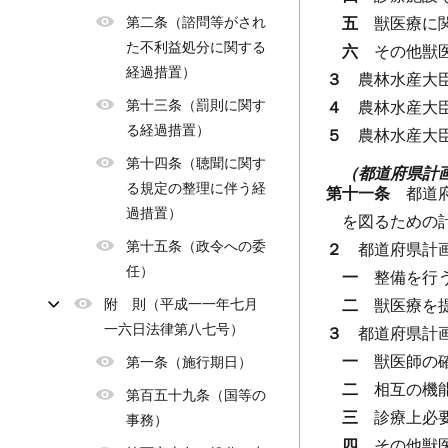
第二条（諮問等がされ
五
獣医療に
た不利益処分に関する
六
その他獣
経過措置）
３
農林水産大
第十三条（罰則に関す
４
農林水産大
る経過措置）
５
農林水産大
第十四条（聴聞に関す
（都道府県計
る規定の整理に伴う経
第十一条
都道
過措置）
を図るための
第十五条（政令への委
２
都道府県計
任）
一
整備を行
附 則（平成一一年七月
二
獣医療を
一六日法律第八七号）
３
都道府県計
一
獣医師の
第一条（施行期日）
二
相互の機
第百五十九条（国等の
三
診療上必
事務）
四
その他獣