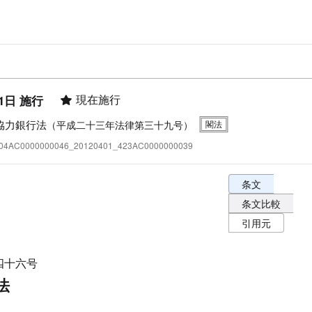
現在施行
1日 施行
協力銀行法
（平成二十三年法律第三十九号）
:404AC0000000046_20120401_423AC0000000039
条文表示オプショ
条文
条文比較
引用元
四十六号
法