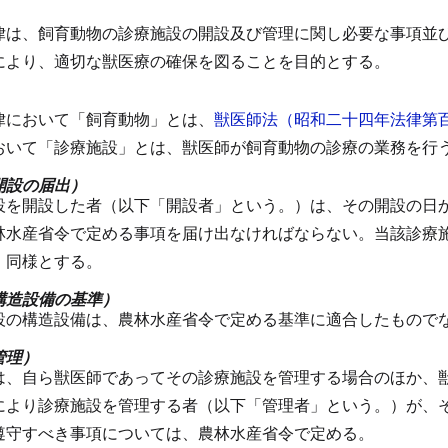
律は、飼育動物の診療施設の開設及び管理に関し必要な事項並
により、適切な獣医療の確保を図ることを目的とする。
律において「飼育動物」とは、
獣医師法（昭和二十四年法律第
おいて「診療施設」とは、獣医師が飼育動物の診療の業務を行
開設の届出）
設を開設した者（以下「開設者」という。）は、その開設の日
林水産省令で定める事項を届け出なければならない。
当該診療
、同様とする。
構造設備の基準）
設の構造設備は、農林水産省令で定める基準に適合したもので
管理）
は、自ら獣医師であってその診療施設を管理する場合のほか、
により診療施設を管理する者（以下「管理者」という。）が、
遵守すべき事項については、農林水産省令で定める。