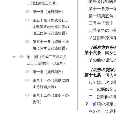
業務又は獣医
二日法律第三九号）
第十一条第一
第一条（施行期日）
第一項第五号
第五十条（株式会社日
三号
中「第十
本政策金融公庫法等の
四号までの下
改正に伴う経過措置）
又は獣医療法
第五十一条（罰則の適
（基本方針等
用に関する経過措置）
第十六条
国及
附 則（平成二三年八月
その他の援助
三〇日法律第一〇五号）
（広告の制限
第一条（施行期日）
第十七条
何人
第八十一条（罰則に関
しては、次に
する経過措置）
一
獣医師又
第八十二条（政令への
二
獣医師の
委任）
２
前項
の規定
ものとして農