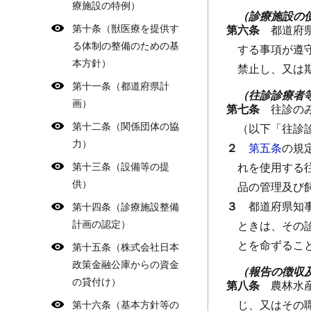
療施設の特例）
（診療施設の
第十条（獣医療を提供す
第六条
都道府
る体制の整備のための基
する事項が遵
本方針）
禁止し、又は
第十一条（都道府県計
（往診診療者
画）
第七条
往診の
第十二条（関係団体の協
（以下「往診
力）
２
第五条
の規
第十三条（設備等の提
れを使用する
供）
品の管理及び
３
都道府県知
第十四条（診療施設整備
計画の認定）
ときは、その
とを命ずるこ
第十五条（株式会社日本
政策金融公庫からの資金
（報告の徴収
の貸付け）
第八条
農林水
じ、又はその
第十六条（基本方針等の