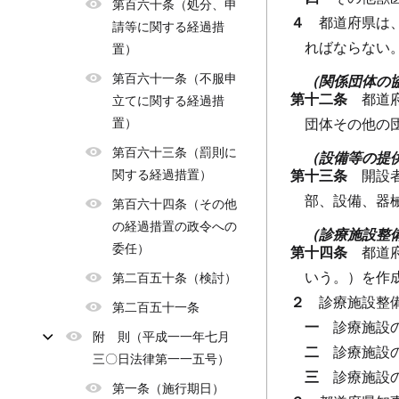
第百六十条（処分、申
４
都道府県は
請等に関する経過措
ればならない
置）
第百六十一条（不服申
（関係団体の
第十二条
都道
立てに関する経過措
置）
団体その他の
第百六十三条（罰則に
（設備等の提
関する経過措置）
第十三条
開設
部、設備、器
第百六十四条（その他
の経過措置の政令への
（診療施設整
委任）
第十四条
都道
いう。）を作
第二百五十条（検討）
２
診療施設整
第二百五十一条
一
診療施設
附 則（平成一一年七月
二
診療施設
三〇日法律第一一五号）
三
診療施設
第一条（施行期日）