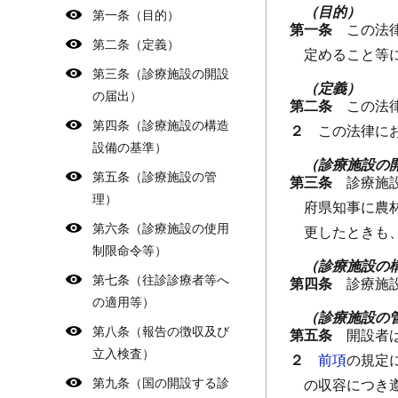
（目的）
第一条（目的）
第一条
この法
第二条（定義）
定めること等
第三条（診療施設の開設
（定義）
の届出）
第二条
この法
第四条（診療施設の構造
２
この法律に
設備の基準）
（診療施設の
第五条（診療施設の管
第三条
診療施
理）
府県知事に農
第六条（診療施設の使用
更したときも
制限命令等）
（診療施設の
第七条（往診診療者等へ
第四条
診療施
の適用等）
（診療施設の
第八条（報告の徴収及び
第五条
開設者
立入検査）
２
前項
の規定
第九条（国の開設する診
の収容につき