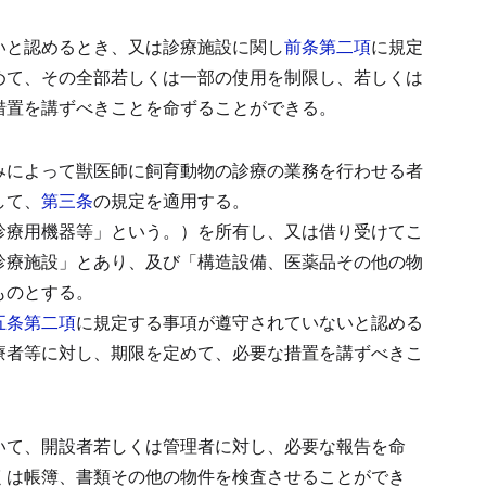
いと認めるとき、又は診療施設に関し
前条第二項
に規定
めて、その全部若しくは一部の使用を制限し、若しくは
措置を講ずべきことを命ずることができる。
みによって獣医師に飼育動物の診療の業務を行わせる者
して、
第三条
の規定を適用する。
診療用機器等」という。）を所有し、又は借り受けてこ
診療施設」とあり、及び「構造設備、医薬品その他の物
ものとする。
五条第二項
に規定する事項が遵守されていないと認める
療者等に対し、期限を定めて、必要な措置を講ずべきこ
いて、開設者若しくは管理者に対し、必要な報告を命
くは帳簿、書類その他の物件を検査させることができ