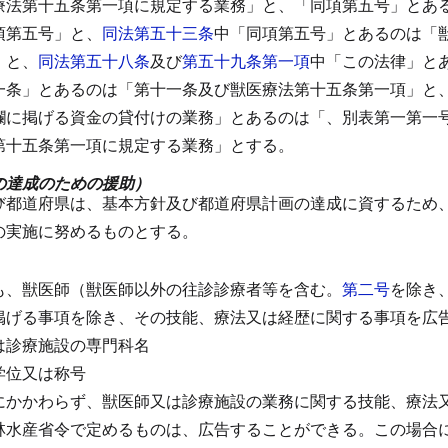
療法第十五条第一項に規定する業務」と、「同項第五号」とあ
項第五号」と、
同法第五十三条
中「同項第五号」とあるのは「
」と、
同法第五十八条
及び
第五十九条第一項
中「この法律」と
一条」とあるのは「第十一条及び獣医療法第十五条第一項」と
欄に掲げる資金の貸付けの業務」とあるのは「、別表第一第一
第十五条第一項に規定する業務」とする。
の達成のための援助）
び都道府県は、基本方針及び都道府県計画の達成に資するため
の実施に努めるものとする。
）
も、獣医師（獣医師以外の往診診療者等を含む。
第二号
を除き
掲げる事項を除き、その技能、療法又は経歴に関する事項を広
は診療施設の専門科名
学位又は称号
にかかわらず、獣医師又は診療施設の業務に関する技能、療法
林水産省令で定めるものは、広告することができる。
この場合