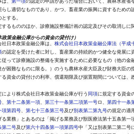
事は、
第一項
の認定の申請があった場合において、農林水産省
照らし適切なものであり、かつ、畜産業の振興に資するための
のとする。
定するもののほか、診療施設整備計画の認定及びその取消しに
本政策金融公庫からの資金の貸付け）
会社日本政策金融公庫は、
株式会社日本政策金融公庫法（平成
項
の認定を受けた者に対し、畜産業の持続的かつ健全な発展に
に従って診療施設の整備を実施するために必要なもの（他の金
達が困難なものに限る。）のうち農林水産大臣及び財務大臣の
する資金の貸付けの利率、償還期限及び据置期間については、
定により株式会社日本政策金融公庫が行う
同項
に規定する資金
号
、
第十二条第一項
、
第三十一条第二項第一号
ロ、
第四十一条
一項第四号
、
第七十三条第三号
及び
別表第二第九号
の規定の適
げる業務」とあるのは「掲げる業務及び獣医療法第十五条第一
条第二号
及び
第六十四条第一項第四号
中「又は別表第二第二号