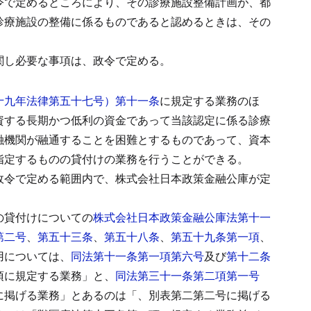
令で定めるところにより、その診療施設整備計画が、都
診療施設の整備に係るものであると認めるときは、その
関し必要な事項は、政令で定める。
十九年法律第五十七号）第十一条
に規定する業務のほ
資する長期かつ低利の資金であって当該認定に係る診療
融機関が融通することを困難とするものであって、資本
指定するものの貸付けの業務を行うことができる。
政令で定める範囲内で、株式会社日本政策金融公庫が定
の貸付けについての
株式会社日本政策金融公庫法第十一
第二号
、
第五十三条
、
第五十八条
、
第五十九条第一項
、
用については、
同法第十一条第一項第六号
及び
第十二条
項に規定する業務」と、
同法第三十一条第二項第一号
に掲げる業務」とあるのは「、別表第二第二号に掲げる