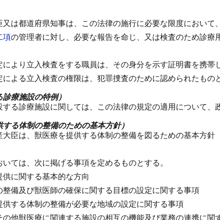
臣又は都道府県知事は、この法律の施行に必要な限度において
二項
の管理者に対し、必要な報告を命じ、又は検査のため診療
定により立入検査をする職員は、その身分を示す証明書を携帯
定による立入検査の権限は、犯罪捜査のために認められたもの
る診療施設の特例）
設する診療施設に関しては、この法律の規定の適用について、
供する体制の整備のための基本方針）
産大臣は、獣医療を提供する体制の整備を図るための基本方針
おいては、次に掲げる事項を定めるものとする。
提供に関する基本的な方向
の整備及び獣医師の確保に関する目標の設定に関する事項
提供する体制の整備が必要な地域の設定に関する事項
その他獣医療に関連する施設の相互の機能及び業務の連携に関