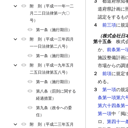
３
都道府県知
附 則（平成一一年一二
道府県計画に
月二二日法律第一六〇
認定をするも
号）
４
前三項
に規
第一条（施行期日）
（株式会社日
附 則（平成一三年四月
第十五条
株式
一一日法律第二八号）
か、
前条第一
第一条（施行期日）
施設整備計画
附 則（平成一九年五月
市場からの調
二五日法律第五八号）
２
前項
に規定
める。
第一条（施行期日）
３
第一項
の規
第八条（罰則に関する
条第一項第六
経過措置）
第六十四条第
第九条（政令への委
第一項
中「掲
任）
ロ、
第四十一
附 則（平成二三年五月