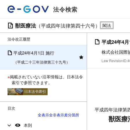
法令検索
獣医療法
（平成四年法律第四十六号）
法令改正履歴
平成24年4月
株式会社国際
平成24年4月1日 施行
Law RevisionID
（平成二十三年法律第三十九号）
※
掲載されていない沿革情報は、日本法令
索引で参照できます。
目次
平成四年法律第
全表示
全非表示
差分箇所
獣医療
本則