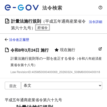
法令検索
計量法施行規則
（平成五年通商産業省令
法令詳細
第六十九号）
法令改正履歴
現在施行
令和8年3月24日 施行
計量法施行規則等の一部を改正する省令
（令和八年経済産
業省令第十八号）
Law RevisionID:405M50000400069_20260324_508M60000400018
目次
平成五年通商産業省令第六十九号