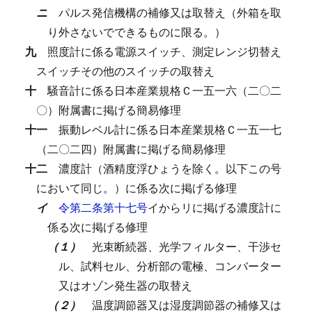
ニ
パルス発信機構の補修又は取替え（外箱を取
り外さないでできるものに限る。）
九
照度計に係る電源スイッチ、測定レンジ切替え
スイッチその他のスイッチの取替え
十
騒音計に係る日本産業規格Ｃ一五一六（二〇二
〇）附属書に掲げる簡易修理
十一
振動レベル計に係る日本産業規格Ｃ一五一七
（二〇二四）附属書に掲げる簡易修理
十二
濃度計（酒精度浮ひょうを除く。以下この号
において同じ。）に係る次に掲げる修理
イ
令第二条第十七号
イからリに掲げる濃度計に
係る次に掲げる修理
（１）
光束断続器、光学フィルター、干渉セ
ル、試料セル、分析部の電極、コンバーター
又はオゾン発生器の取替え
（２）
温度調節器又は湿度調節器の補修又は