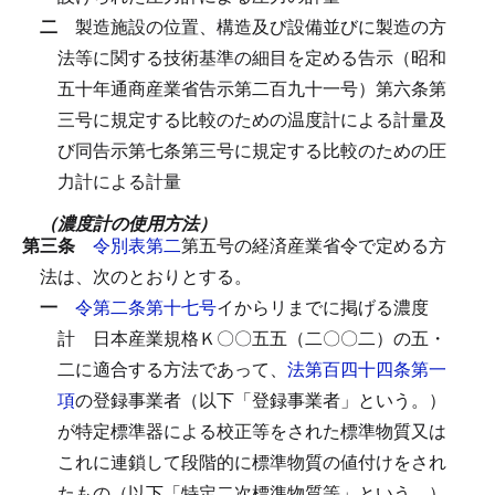
二
製造施設の位置、構造及び設備並びに製造の方
法等に関する技術基準の細目を定める告示（昭和
五十年通商産業省告示第二百九十一号）第六条第
三号に規定する比較のための温度計による計量及
び同告示第七条第三号に規定する比較のための圧
力計による計量
（濃度計の使用方法）
第三条
令別表第二
第五号の経済産業省令で定める方
法は、次のとおりとする。
一
令第二条第十七号
イからリまでに掲げる濃度
計
日本産業規格Ｋ〇〇五五（二〇〇二）の五・
二に適合する方法であって、
法第百四十四条第一
項
の登録事業者（以下「登録事業者」という。）
が特定標準器による校正等をされた標準物質又は
これに連鎖して段階的に標準物質の値付けをされ
たもの（以下「特定二次標準物質等」という。）