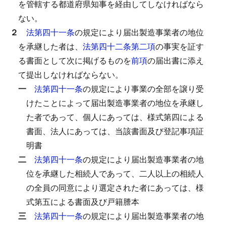
を管轄する都道府県知事を経由してしなければなら
ない。
２
法第四十一条
の規定により届出製造事業者の地位
を承継した者は、
法第四十二条第二項
の事実を証す
る書面として次に掲げるものを
前項
の届出書に添え
て提出しなければならない。
一
法第四十一条
の規定により事業の全部を譲り受
けたことによって届出製造事業者の地位を承継し
た者であって、個人にあっては、様式第四による
書面、法人にあっては、当該書面及び登記事項証
明書
二
法第四十一条
の規定により届出製造事業者の地
位を承継した相続人であって、二人以上の相続人
の全員の同意により選定された者にあっては、様
式第五による書面及び戸籍謄本
三
法第四十一条
の規定により届出製造事業者の地