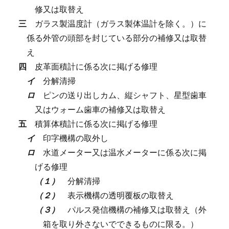
修又は取替え
三
ガラス製温度計（ガラス製体温計を除く。）に
係る外管の頭部を封じている部分の補修又は取替
え
四
皮革面積計に係る次に掲げる修理
イ
分解清掃
ロ
ピンの送り出しカム、縦シャフト、星型歯車
又はウォーム歯車の補修又は取替え
五
積算体積計に係る次に掲げる修理
イ
印字機構の取外し
ロ
水道メーター又は温水メーターに係る次に掲
げる修理
（１）
分解清掃
（２）
表示機構の透明覆板の取替え
（３）
パルス発信機構の補修又は取替え（外
箱を取り外さないでできるものに限る。）