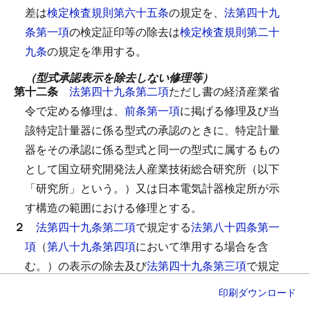
差は
検定検査規則第六十五条
の規定を、
法第四十九
条第一項
の検定証印等の除去は
検定検査規則第二十
九条
の規定を準用する。
（型式承認表示を除去しない修理等）
第十二条
法第四十九条第二項
ただし書の経済産業省
令で定める修理は、
前条第一項
に掲げる修理及び当
該特定計量器に係る型式の承認のときに、特定計量
器をその承認に係る型式と同一の型式に属するもの
として国立研究開発法人産業技術総合研究所（以下
「研究所」という。）又は日本電気計器検定所が示
す構造の範囲における修理とする。
２
法第四十九条第二項
で規定する
法第八十四条第一
項
（
第八十九条第四項
において準用する場合を含
む。）の表示の除去及び
法第四十九条第三項
で規定
する合番号の除去の方法は、
検定検査規則第二十九
印刷
ダウンロード
条
の規定を準用する。