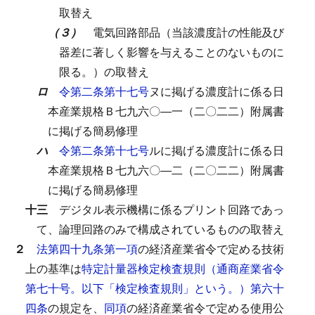
取替え
（３）
電気回路部品（当該濃度計の性能及び
器差に著しく影響を与えることのないものに
限る。）の取替え
ロ
令第二条第十七号
ヌに掲げる濃度計に係る日
本産業規格Ｂ七九六〇―一（二〇二二）附属書
に掲げる簡易修理
ハ
令第二条第十七号
ルに掲げる濃度計に係る日
本産業規格Ｂ七九六〇―二（二〇二二）附属書
に掲げる簡易修理
十三
デジタル表示機構に係るプリント回路であっ
て、論理回路のみで構成されているものの取替え
２
法第四十九条第一項
の経済産業省令で定める技術
上の基準は
特定計量器検定検査規則（通商産業省令
第七十号。以下「検定検査規則」という。）第六十
四条
の規定を、
同項
の経済産業省令で定める使用公