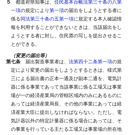
５
都道府県知事は、
住民基本台帳法第三十条の八第
一項
の規定により
第一項
の届出をしようとする者に
係る
同法第三十条の五第一項
に規定する本人確認情
報を利用することができないときは、当該届出をし
ようとする者に対し、住民票の写しを提出させるこ
とができる。
（変更の届出等）
第七条
届出製造事業者は、
法第四十二条第一項
の規
定により変更の届出をしようとするときは、様式第
三による届出書の正本一通及び副本二通を、電気計
器に係る事業であって当該事業に係る工場又は事業
場が一の経済産業局の管轄区域内のみにあるものに
あっては経済産業局長、その他の事業にあっては経
済産業大臣に提出しなければならない。
ただし、電
気計器以外の特定計量器に係る場合にあっては、そ
の事業を行っている主たる工場又は事業場の所在地