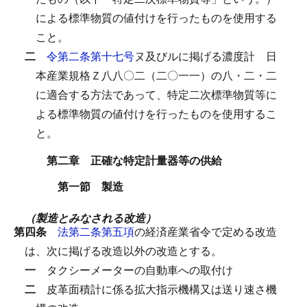
による標準物質の値付けを行ったものを使用する
こと。
二
令第二条第十七号
ヌ及びルに掲げる濃度計
日
本産業規格Ｚ八八〇二（二〇一一）の八・二・二
に適合する方法であって、特定二次標準物質等に
よる標準物質の値付けを行ったものを使用するこ
と。
第二章 正確な特定計量器等の供給
第一節 製造
（製造とみなされる改造）
第四条
法第二条第五項
の経済産業省令で定める改造
は、次に掲げる改造以外の改造とする。
一
タクシーメーターの自動車への取付け
二
皮革面積計に係る拡大指示機構又は送り速さ機