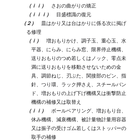
（ｉｉ）
さおの曲がりの矯正
（ｉｉｉ）
目盛標識の復元
（２）
皿はかり又は台はかりに係る次に掲げ
る修理
（ｉ）
増おもりかけ、調子玉、重心玉、水
平器、にらみ、にらみ窓、限界停止機構、
送りおもりのつめ若しくはノック、零点未
満に送りおもりを移動させないための金
具、調節ねじ、刃ぶた、関接部のピン、指
針、つり環、ラック押さえ、スチールバン
ド、増おもりの上げ下げ機構又は衝撃防止
機構の補修又は取替え
（ｉｉ）
ボールベアリング、増おもり台、
休み機構、減衰機構、被計量物計量用容器
又は振子の受けゴム若しくはストッパーの
取手の補修