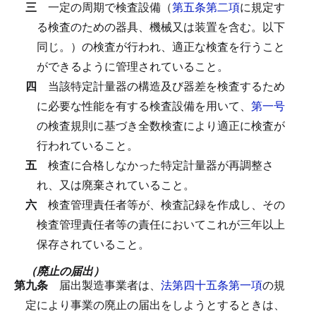
三
一定の周期で検査設備（
第五条第二項
に規定す
る検査のための器具、機械又は装置を含む。以下
同じ。）の検査が行われ、適正な検査を行うこと
ができるように管理されていること。
四
当該特定計量器の構造及び器差を検査するため
に必要な性能を有する検査設備を用いて、
第一号
の検査規則に基づき全数検査により適正に検査が
行われていること。
五
検査に合格しなかった特定計量器が再調整さ
れ、又は廃棄されていること。
六
検査管理責任者等が、検査記録を作成し、その
検査管理責任者等の責任においてこれが三年以上
保存されていること。
（廃止の届出）
第九条
届出製造事業者は、
法第四十五条第一項
の規
定により事業の廃止の届出をしようとするときは、