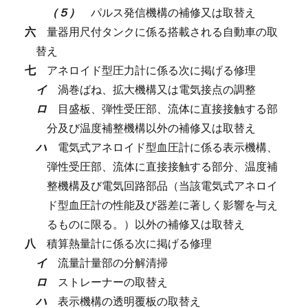
（５）
パルス発信機構の補修又は取替え
六
量器用尺付タンクに係る搭載される自動車の取
替え
七
アネロイド型圧力計に係る次に掲げる修理
イ
渦巻ばね、拡大機構又は電気接点の調整
ロ
目盛板、弾性受圧部、流体に直接接触する部
分及び温度補整機構以外の補修又は取替え
ハ
電気式アネロイド型血圧計に係る表示機構、
弾性受圧部、流体に直接接触する部分、温度補
整機構及び電気回路部品（当該電気式アネロイ
ド型血圧計の性能及び器差に著しく影響を与え
るものに限る。）以外の補修又は取替え
八
積算熱量計に係る次に掲げる修理
イ
流量計量部の分解清掃
ロ
ストレーナーの取替え
ハ
表示機構の透明覆板の取替え