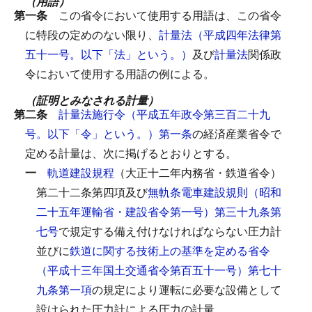
（用語）
第一条
この省令において使用する用語は、この省令
に特段の定めのない限り、
計量法（平成四年法律第
五十一号。以下「法」という。）
及び
計量法
関係政
令において使用する用語の例による。
（証明とみなされる計量）
第二条
計量法施行令（平成五年政令第三百二十九
号。以下「令」という。）第一条
の経済産業省令で
定める計量は、次に掲げるとおりとする。
一
軌道建設規程
（大正十二年内務省・鉄道省令）
第二十二条第四項及び
無軌条電車建設規則（昭和
二十五年運輸省・建設省令第一号）第三十九条第
七号
で規定する備え付けなければならない圧力計
並びに
鉄道に関する技術上の基準を定める省令
（平成十三年国土交通省令第百五十一号）第七十
九条第一項
の規定により運転に必要な設備として
設けられた圧力計による圧力の計量