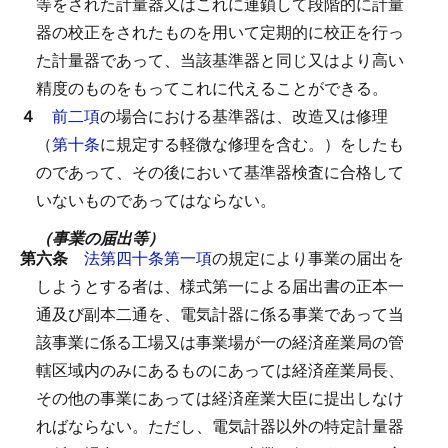
等をされた計量器又はこれに連鎖して段階的に計量
器の校正をされたものを用いて定期的に校正を行っ
た計量器であって、当該基準器と同じ又はより高い
精度のものをもってこれに代えることができる。
４
前二項
の場合における基準器は、改造又は修理
（
第十条
に規定する軽微な修理を含む。）をしたも
のであって、その後において基準器検査に合格して
いないものであってはならない。
（事業の届出等）
第六条
法第四十条第一項
の規定により事業の届出を
しようとする者は、様式第一による届出書の正本一
通及び副本二通を、電気計器に係る事業であって当
該事業に係る工場又は事業場が一の経済産業局の管
轄区域内のみにあるものにあっては経済産業局長、
その他の事業にあっては経済産業大臣に提出しなけ
ればならない。
ただし、電気計器以外の特定計量器