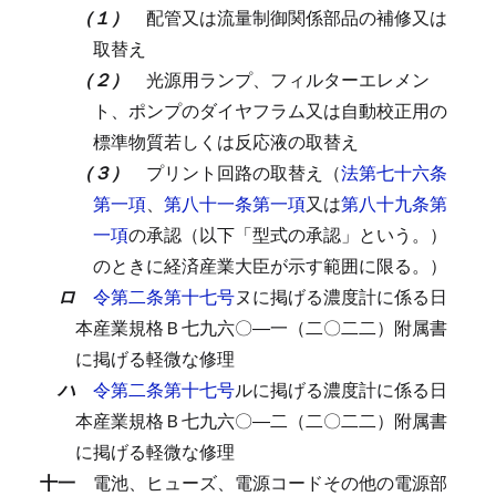
（１）
配管又は流量制御関係部品の補修又は
取替え
（２）
光源用ランプ、フィルターエレメン
ト、ポンプのダイヤフラム又は自動校正用の
標準物質若しくは反応液の取替え
（３）
プリント回路の取替え（
法第七十六条
第一項
、
第八十一条第一項
又は
第八十九条第
一項
の承認（以下「型式の承認」という。）
のときに経済産業大臣が示す範囲に限る。）
ロ
令第二条第十七号
ヌに掲げる濃度計に係る日
本産業規格Ｂ七九六〇―一（二〇二二）附属書
に掲げる軽微な修理
ハ
令第二条第十七号
ルに掲げる濃度計に係る日
本産業規格Ｂ七九六〇―二（二〇二二）附属書
に掲げる軽微な修理
十一
電池、ヒューズ、電源コードその他の電源部