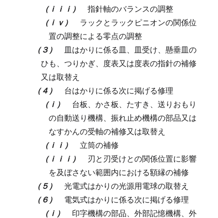
（ｉｉｉ）
指針軸のバランスの調整
（ｉｖ）
ラックとラックピニオンの関係位
置の調整による零点の調整
（３）
皿はかりに係る皿、皿受け、懸垂皿の
ひも、つりかぎ、度表又は度表の指針の補修
又は取替え
（４）
台はかりに係る次に掲げる修理
（ｉ）
台板、かさ板、たすき、送りおもり
の自動送り機構、振れ止め機構の部品又は
なすかんの受軸の補修又は取替え
（ｉｉ）
立筒の補修
（ｉｉｉ）
刃と刃受けとの関係位置に影響
を及ぼさない範囲内における額縁の補修
（５）
光電式はかりの光源用電球の取替え
（６）
電気式はかりに係る次に掲げる修理
（ｉ）
印字機構の部品、外部記憶機構、外