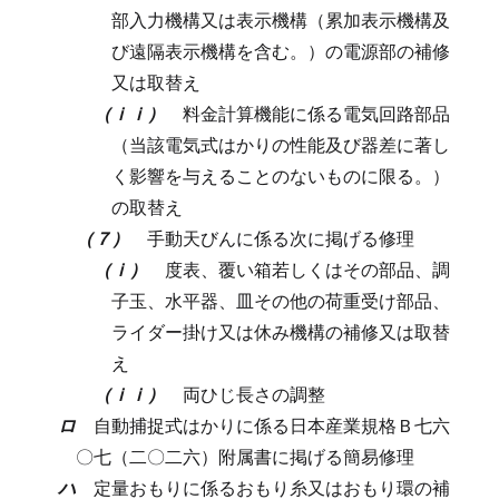
部入力機構又は表示機構（累加表示機構及
び遠隔表示機構を含む。）の電源部の補修
又は取替え
（ｉｉ）
料金計算機能に係る電気回路部品
（当該電気式はかりの性能及び器差に著し
く影響を与えることのないものに限る。）
の取替え
（７）
手動天びんに係る次に掲げる修理
（ｉ）
度表、覆い箱若しくはその部品、調
子玉、水平器、皿その他の荷重受け部品、
ライダー掛け又は休み機構の補修又は取替
え
（ｉｉ）
両ひじ長さの調整
ロ
自動捕捉式はかりに係る日本産業規格Ｂ七六
〇七（二〇二六）附属書に掲げる簡易修理
ハ
定量おもりに係るおもり糸又はおもり環の補