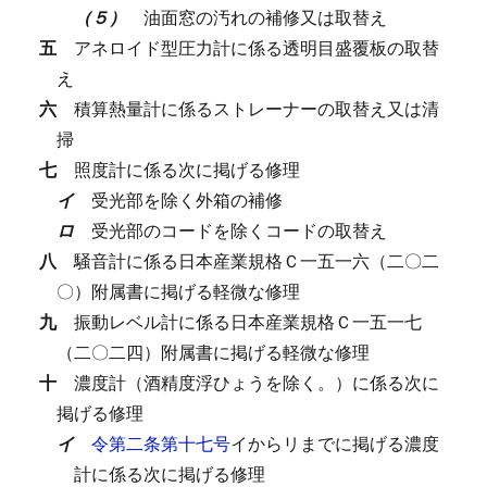
（５）
油面窓の汚れの補修又は取替え
五
アネロイド型圧力計に係る透明目盛覆板の取替
え
六
積算熱量計に係るストレーナーの取替え又は清
掃
七
照度計に係る次に掲げる修理
イ
受光部を除く外箱の補修
ロ
受光部のコードを除くコードの取替え
八
騒音計に係る日本産業規格Ｃ一五一六（二〇二
〇）附属書に掲げる軽微な修理
九
振動レベル計に係る日本産業規格Ｃ一五一七
（二〇二四）附属書に掲げる軽微な修理
十
濃度計（酒精度浮ひょうを除く。）に係る次に
掲げる修理
イ
令第二条第十七号
イからリまでに掲げる濃度
計に係る次に掲げる修理