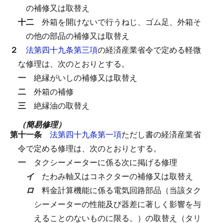
の補修又は取替え
十二
外箱を開けないで行うねじ、ゴム足、外箱そ
の他の部品の補修又は取替え
２
法第四十九条第三項
の経済産業省令で定める軽微
な修理は、次のとおりとする。
一
絶縁がいしの補修又は取替え
二
外箱の補修
三
絶縁油の取替え
（簡易修理）
第十一条
法第四十九条第一項
ただし書の経済産業省
令で定める修理は、次のとおりとする。
一
タクシーメーターに係る次に掲げる修理
イ
たわみ軸又はコネクターの補修又は取替え
ロ
料金計算機能に係る電気回路部品（当該タク
シーメーターの性能及び器差に著しく影響を与
えることのないものに限る。）の取替え（タリ