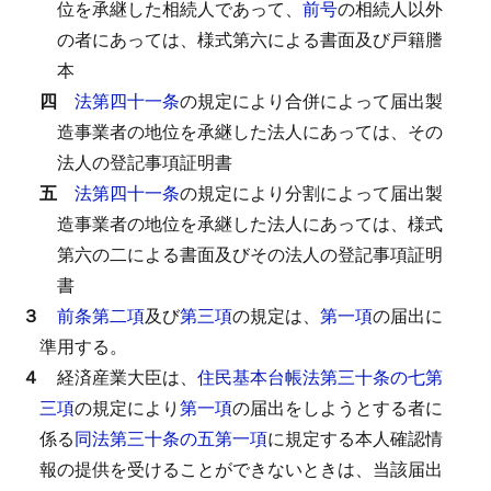
位を承継した相続人であって、
前号
の相続人以外
の者にあっては、様式第六による書面及び戸籍謄
本
四
法第四十一条
の規定により合併によって届出製
造事業者の地位を承継した法人にあっては、その
法人の登記事項証明書
五
法第四十一条
の規定により分割によって届出製
造事業者の地位を承継した法人にあっては、様式
第六の二による書面及びその法人の登記事項証明
書
３
前条第二項
及び
第三項
の規定は、
第一項
の届出に
準用する。
４
経済産業大臣は、
住民基本台帳法第三十条の七第
三項
の規定により
第一項
の届出をしようとする者に
係る
同法第三十条の五第一項
に規定する本人確認情
報の提供を受けることができないときは、当該届出