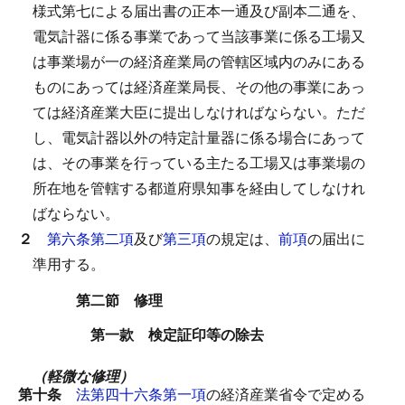
様式第七による届出書の正本一通及び副本二通を、
電気計器に係る事業であって当該事業に係る工場又
は事業場が一の経済産業局の管轄区域内のみにある
ものにあっては経済産業局長、その他の事業にあっ
ては経済産業大臣に提出しなければならない。
ただ
し、電気計器以外の特定計量器に係る場合にあって
は、その事業を行っている主たる工場又は事業場の
所在地を管轄する都道府県知事を経由してしなけれ
ばならない。
２
第六条第二項
及び
第三項
の規定は、
前項
の届出に
準用する。
第二節 修理
第一款 検定証印等の除去
（軽微な修理）
第十条
法第四十六条第一項
の経済産業省令で定める