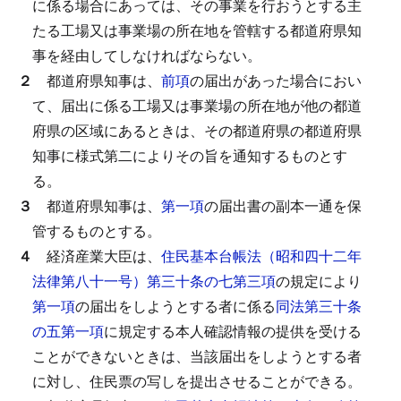
に係る場合にあっては、その事業を行おうとする主
たる工場又は事業場の所在地を管轄する都道府県知
事を経由してしなければならない。
２
都道府県知事は、
前項
の届出があった場合におい
て、届出に係る工場又は事業場の所在地が他の都道
府県の区域にあるときは、その都道府県の都道府県
知事に様式第二によりその旨を通知するものとす
る。
３
都道府県知事は、
第一項
の届出書の副本一通を保
管するものとする。
４
経済産業大臣は、
住民基本台帳法（昭和四十二年
法律第八十一号）第三十条の七第三項
の規定により
第一項
の届出をしようとする者に係る
同法第三十条
の五第一項
に規定する本人確認情報の提供を受ける
ことができないときは、当該届出をしようとする者
に対し、住民票の写しを提出させることができる。