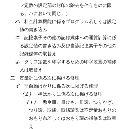
フ定数の設定部の封印の除去を伴うものに限
る。ハにおいて同じ。）
ハ
料金計算機能に係るプログラム若しくは設定
値の書き込み
ニ
記憶素子その他の記録媒体への運賃計算に係
る設定値の書き込み及び当該記憶素子その他の
記録媒体の取替え
ホ
タリフ定数を印字するための印字装置の補修
又は取替え
二
質量計に係る次に掲げる修理
イ
非自動はかりに係る次に掲げる修理
（１）
棒はかりに係る次に掲げる修理
（ｉ）
懸垂皿、皿ひも、皿環、つりかぎ、
つり環、取緒、取緒環又は不定量おもりの
おもり糸若しくはおもり環の補修又は取替
え