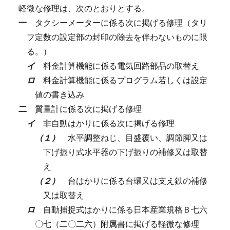
軽微な修理は、次のとおりとする。
一
タクシーメーターに係る次に掲げる修理（タリ
フ定数の設定部の封印の除去を伴わないものに限
る。）
イ
料金計算機能に係る電気回路部品の取替え
ロ
料金計算機能に係るプログラム若しくは設定
値の書き込み
二
質量計に係る次に掲げる修理
イ
非自動はかりに係る次に掲げる修理
（１）
水平調整ねじ、目盛覆い、調節脚又は
下げ振り式水平器の下げ振りの補修又は取替
え
（２）
台はかりに係る台環又は支え鉄の補修
又は取替え
ロ
自動捕捉式はかりに係る日本産業規格Ｂ七六
〇七（二〇二六）附属書に掲げる軽微な修理