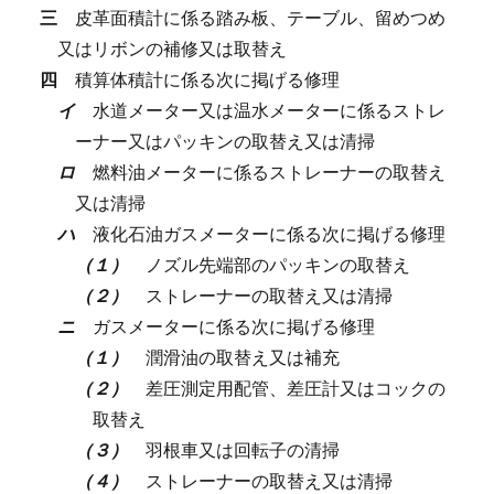
三
皮革面積計に係る踏み板、テーブル、留めつめ
又はリボンの補修又は取替え
四
積算体積計に係る次に掲げる修理
イ
水道メーター又は温水メーターに係るストレ
ーナー又はパッキンの取替え又は清掃
ロ
燃料油メーターに係るストレーナーの取替え
又は清掃
ハ
液化石油ガスメーターに係る次に掲げる修理
（１）
ノズル先端部のパッキンの取替え
（２）
ストレーナーの取替え又は清掃
ニ
ガスメーターに係る次に掲げる修理
（１）
潤滑油の取替え又は補充
（２）
差圧測定用配管、差圧計又はコックの
取替え
（３）
羽根車又は回転子の清掃
（４）
ストレーナーの取替え又は清掃