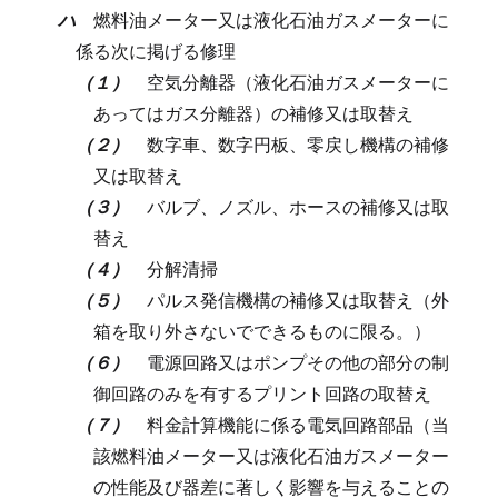
ハ
燃料油メーター又は液化石油ガスメーターに
係る次に掲げる修理
（１）
空気分離器（液化石油ガスメーターに
あってはガス分離器）の補修又は取替え
（２）
数字車、数字円板、零戻し機構の補修
又は取替え
（３）
バルブ、ノズル、ホースの補修又は取
替え
（４）
分解清掃
（５）
パルス発信機構の補修又は取替え（外
箱を取り外さないでできるものに限る。）
（６）
電源回路又はポンプその他の部分の制
御回路のみを有するプリント回路の取替え
（７）
料金計算機能に係る電気回路部品（当
該燃料油メーター又は液化石油ガスメーター
の性能及び器差に著しく影響を与えることの