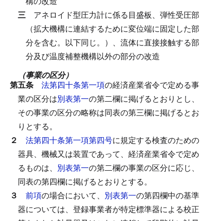
構の改造
三
アネロイド型圧力計に係る目盛板、弾性受圧部
（拡大機構に連結するために変位端に固定した部
分を含む。以下同じ。）、流体に直接接触する部
分及び温度補整機構以外の部分の改造
（事業の区分）
第五条
法第四十条第一項
の経済産業省令で定める事
業の区分は
別表第一
の第二欄に掲げるとおりとし、
その事業の区分の略称は同表の第三欄に掲げるとお
りとする。
２
法第四十条第一項第四号
に規定する検査のための
器具、機械又は装置であって、経済産業省令で定め
るものは、
別表第一
の第二欄の事業の区分に応じ、
同表の第四欄に掲げるとおりとする。
３
前項
の場合において、
別表第一
の第四欄中の基準
器については、登録事業者が特定標準器による校正