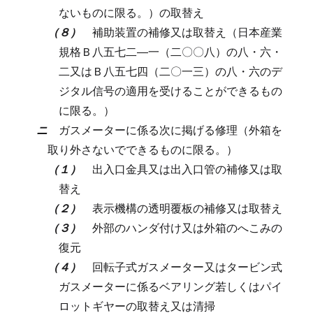
ないものに限る。）の取替え
（８）
補助装置の補修又は取替え（日本産業
規格Ｂ八五七二―一（二〇〇八）の八・六・
二又はＢ八五七四（二〇一三）の八・六のデ
ジタル信号の適用を受けることができるもの
に限る。）
ニ
ガスメーターに係る次に掲げる修理（外箱を
取り外さないでできるものに限る。）
（１）
出入口金具又は出入口管の補修又は取
替え
（２）
表示機構の透明覆板の補修又は取替え
（３）
外部のハンダ付け又は外箱のへこみの
復元
（４）
回転子式ガスメーター又はタービン式
ガスメーターに係るベアリング若しくはパイ
ロットギヤーの取替え又は清掃